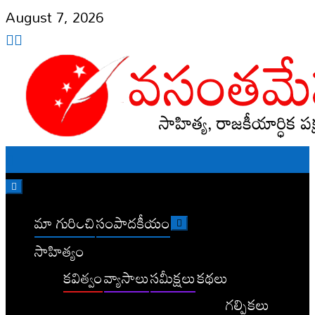
Skip
August 7, 2026
to
content
మా గురించి
సంపాదకీయం
సాహిత్యం
కవిత్వం
వ్యాసాలు
సమీక్షలు
కథలు
గల్పికలు