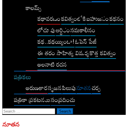
కాలమ్స్
కథావరణం
కవిత్వంలోకి
బహుజనం
కథనం
లోచూపు
ఆర్ధికం
సమకాలీనం
కథ..కథయ్యిందా!
ఓపెన్ పేజీ
ఈ తరం సాహిత్య విమర్శ
కొత్త కవిత్వం
అలనాటి రచన
పత్రికలు
అరుణతార
సృజన
పిలుపు
నూతన
చర్చ
పత్రికా ప్రకటనలు
సంప్రదించు
Search
for:
నూతన