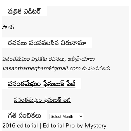
పత్రిక ఎడిటర్
సాగర్
రచనలు పంపవలసిన చిరునామా
వసంతమేఘం పత్రికకు రచనలు, అభిప్రాయాలు
vasanthamegham@gmail.com కు పంపగలరు
వసంతమేఘం ఫేసుబుక్ పేజీ
వసంతమేఘం ఫేసుబుక్ పేజీ
గత సంచికలు
గత
సంచికలు
2016 editorial
|
Editorial Pro by
Mystery