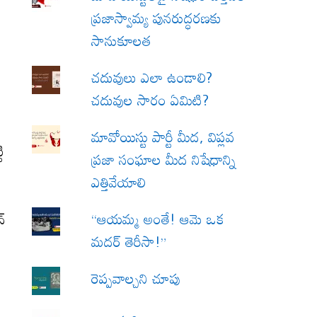
ప్రజాస్వామ్య పునరుద్ధరణకు
సానుకూలత
చదువులు ఎలా ఉండాలి?
చదువుల సారం ఏమిటి?
.
మావోయిస్టు పార్టీ మీద, విప్లవ
ి
ప్రజా సంఘాల మీద నిషేధాన్ని
ు
ఎత్తివేయాలి
‌
“ఆయమ్మ అంతే! ఆమె ఒక
మదర్ తెరీసా!”
రెప్పవాల్చని చూపు