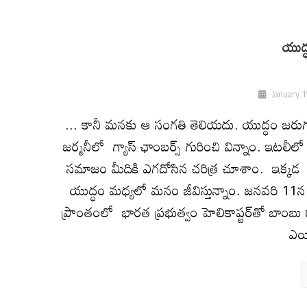
యుద
January 1
... కానీ మనకు ఆ సంగతి తెలియదు. యుద్ధం జరుగుత
జర్మనీలో గ్యాస్‌ ఛాంబర్స్‌ గురించి విన్నాం. ఇటలీలో
సమాజం మీదికి ఎగదోసిన చరిత్ర చూశాం. ఇక్కడ జనం మీ
యుద్ధం మధ్యలో మనం జీవిస్తున్నాం. జనవరి 11న తె
ప్రాంతంలో భారత ప్రభుత్వం హెలికాప్టర్‌తో బాంబు 
ఎయిర