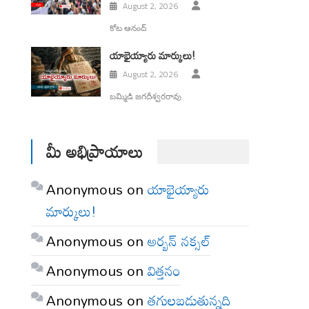
August 2, 2026
కోట ఆనంద్
యాభైయ్యారు మార్కులు!
August 2, 2026
బమ్మిడి జగదీశ్వరరావు
మీ అభిప్రాయాలు
Anonymous
on
యాభైయ్యారు
మార్కులు!
Anonymous
on
అర్బన్ నక్సల్
Anonymous
on
విత్తనం
Anonymous
on
తగులబడుతున్నది