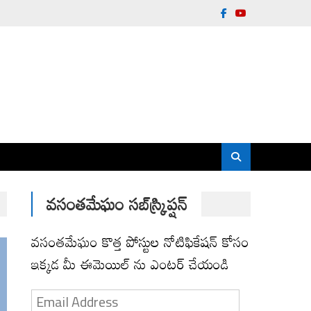
వసంతమేఘం సబ్‌స్క్రిప్షన్
వసంతమేఘం కొత్త పోస్టుల నోటిఫికేషన్ కోసం
ఇక్కడ మీ ఈమెయిల్ ను ఎంటర్ చేయండి
Email