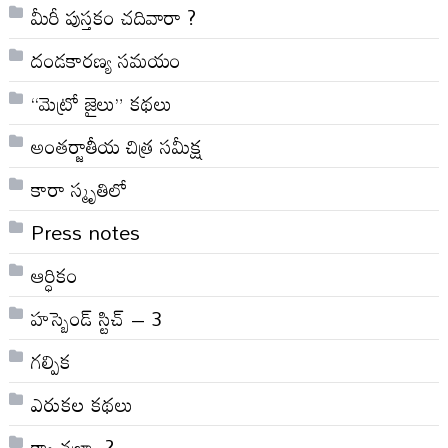
మీరీ పుస్తకం చదివారా ?
దండకారణ్య సమయం
“మెట్రో జైలు” కథలు
అంతర్జాతీయ చిత్ర సమీక్ష
కారా స్మృతిలో
Press notes
ఆర్ధికం
హస్బెండ్ స్టిచ్ – 3
గల్పిక
ఎరుకల కథలు
క్యా చల్రా .?