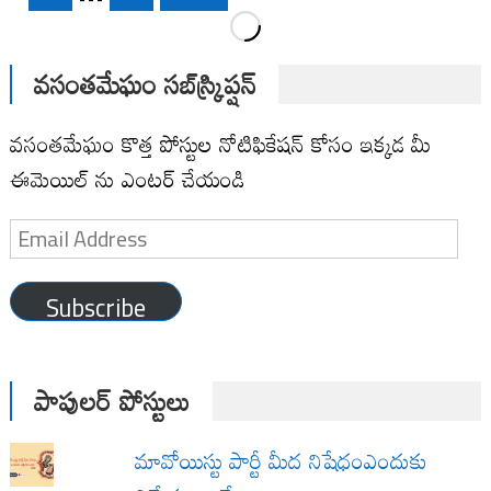
pagination
వసంతమేఘం సబ్‌స్క్రిప్షన్
వసంతమేఘం కొత్త పోస్టుల నోటిఫికేషన్ కోసం ఇక్కడ మీ
ఈమెయిల్ ను ఎంటర్ చేయండి
Email
Address
Subscribe
పాపులర్ పోస్టులు
మావోయిస్టు పార్టీ మీద నిషేధంఎందుకు