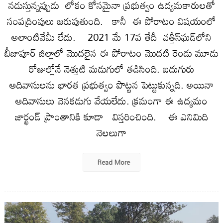
నడుస్తున్నప్పుడు లోకం కోసమైనా ప్రభుత్వం ఉద్యమకారులతో
సంపద్రింపులు జరుపుతుంది. కానీ ఈ పోరాటం విషయంలో
అలాంటివేమీ లేదు. 2021 మే 17వ తేదీ చత్తీస్‌ఘడ్‌లోని
బీజాపూర్‌ జిల్లాలో మొదలైన ఈ పోరాటం మొదటి రెండు మూడు
రోజుల్లోనే నెత్తుటి మడుగులో తడిసింది. ఐదుగురు
ఆదివాసులను భారత ప్రభుత్వం పొట్టన పెట్టుకున్నది. అయినా
ఆదివాసులు వెనకడుగు వేయలేదు. క్రమంగా ఈ ఉద్యమం
జార్ఖండ్‌ ప్రాంతానికి కూడా విస్తరించింది. ఈ ఎనిమిది
నెలలుగా
Read More