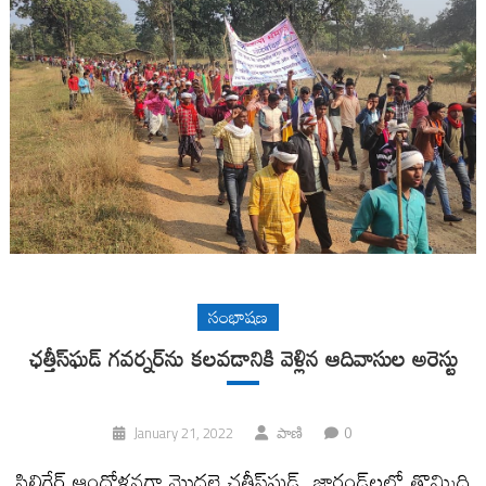
సంభాషణ
ఛత్తీస్‌ఘడ్‌ గవర్నర్‌ను కలవడానికి వెళ్లిన ఆదివాసుల అరెస్టు
0
January 21, 2022
పాణి
సిలిగేర్‌ ఆందోళనగా మొదలై చత్తీస్‌ఘడ్‌, జార్ఖండ్‌లలో తొమ్మిది