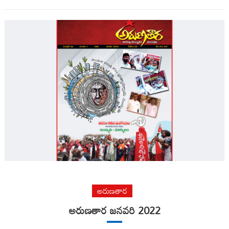
అరుణతార
అరుణతార జనవరి 2022