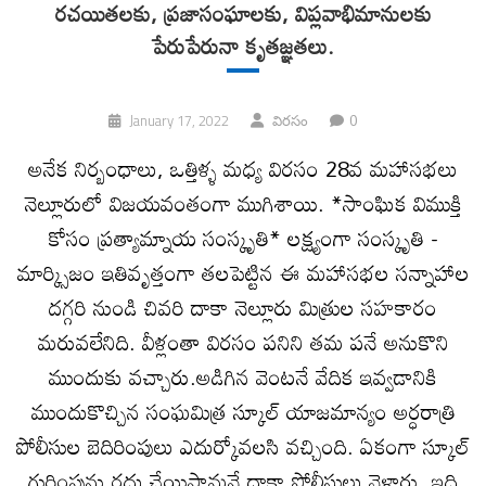
రచయితలకు, ప్రజాసంఘాలకు, విప్లవాభిమానులకు
పేరుపేరునా కృతజ్ఞతలు.
0
January 17, 2022
విరసం
అనేక నిర్బంధాలు, ఒత్తిళ్ళ మధ్య విరసం 28వ మహాసభలు
నెల్లూరులో విజయవంతంగా ముగిశాయి. *సాంఘిక విముక్తి
కోసం ప్ర‌త్యామ్నాయ సంస్కృతి* ల‌క్ష్యంగా సంస్కృతి -
మార్క్సిజం ఇతివృత్తంగా త‌ల‌పెట్టిన ఈ మ‌హాస‌భ‌ల‌ సన్నాహాల
దగ్గరి నుండి చివరి దాకా నెల్లూరు మిత్రుల సహకారం
మరువలేనిది. వీళ్లంతా విర‌సం ప‌నిని త‌మ ప‌నే అనుకొని
ముందుకు వ‌చ్చారు.అడిగిన వెంటనే వేదిక ఇవ్వడానికి
ముందుకొచ్చిన సంఘమిత్ర స్కూల్ యాజమాన్యం అర్ధరాత్రి
పోలీసుల‌ బెదిరింపులు ఎదుర్కోవ‌ల‌సి వ‌చ్చింది. ఏకంగా స్కూల్
గుర్తింపును రద్దు చేయిస్తామనే దాకా పోలీసులు వెళ్లారు. ఇది