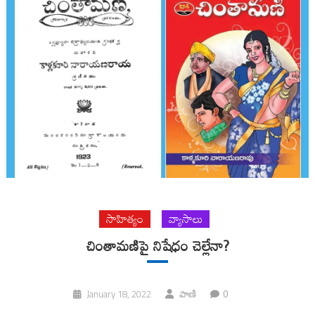
సాహిత్యం
వ్యాసాలు
చింతామణిపై నిషేధం చెల్లేనా?
0
January 18, 2022
పాణి