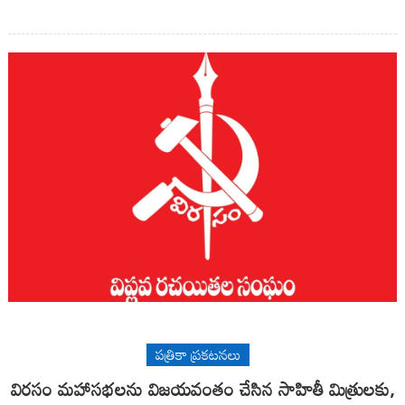
పత్రికా ప్రకటనలు
విరసం మహాసభలను విజయవంతం చేసిన సాహితీ మిత్రులకు,