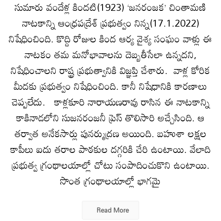
సుమారు వందేళ్ల కిందటి(1923) ‘జనరంజక’ చింతామణి
నాటకాన్ని ఆంధ్రపద్రేశ్‌ ప్రభుత్వం నిన్న(17.1.2022)
నిషేధించింది. కొద్ది రోజుల కింద ఆర్య వైశ్య సంఘం వాళ్లు ఈ
నాటకం తమ మనోభావాలను దెబ్బతీసేలా ఉన్నదని,
నిషేధించాలని రాష్ట్ర ప్రభుత్వానికి విజ్ఞప్తి చేశారు. వాళ్ల కోరిక
మీదకు ప్రభుత్వం నిషేధించింది. కానీ నిషేధానికి కారణాలు
చెప్పలేదు. కాళ్లకూరి నారాయణరావు రాసిన ఈ నాటకాన్ని
కాకినాడలోని సుజనరంజనీ ప్రెస్‌ తొలిసారి అచ్చేసింది. ఆ
తర్వాత అనేకసార్లు పునర్ముద్రణ అయింది. బహుశా లక్షల
కాపీలు ఐదు తరాల పాఠకుల దగ్గరికి చేరి ఉంటాయి. వేలాది
ప్రభుత్వ గ్రంథాలయాల్లో చోటు సంపాదించుకొని ఉంటాయి.
సొంత గ్రంథాలయాల్లో భాగమై
Read More