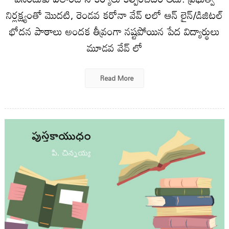
నిర్లక్ష్యంతో మొదటి, రెండవ కరోనా వేవ్ లలో ఆన్ లైన్/డిజిటల్
భోదన పాఠాలు అందక తీవ్రంగా నష్టపోయిన పేద విద్యార్థులు
మూడవ వేవ్ లో
Read More