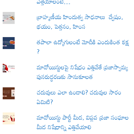
ఎత్తేయాలంటే…
బ్రాహ్మణీయ హిందుత్వ సాధనాలు ద్వేషం,
భయం, పెత్తనం, హింస
త‌పాలా ఉద్యోగులంటే మోదీకి ఎందుకింత కక్ష
?
మావోయిస్టులపై నిషేధం ఎత్తివేతే ప్రజాస్వామ్య
పునరుద్ధరణకు సానుకూలత
చదువులు ఎలా ఉండాలి? చదువుల సారం
ఏమిటి?
మావోయిస్టు పార్టీ మీద, విప్లవ ప్రజా సంఘాల
మీద నిషేధాన్ని ఎత్తివేయాలి