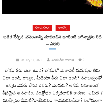
కథావరణం
కాలమ్స్
బతక నేర్చిన ప్రపంచాన్ని చూపించిన జూకంటి జగన్నాథం కథ
– ఎరుక
0
January 17, 2022
పలమనేరు బాలాజీ
లోకం తీరు ఎలా ఉంది? లోకంలో మెజారిటీ మనుషుల తీరు
ఎలా ఉంది, రాజ్యం, మీడియా తీరు ఎలా ఉంది? సహజత్వంతో
ఉన్నది ఎవరు లేనిది ఎవరు? ఎందుకు? అసమ సమాజంలో
తీవ్రమైన అసహనం, సంక్షోభం ఏర్పడటానికి కారణం ఏమిటి ?
పరిష్కారం ఏమిటి?రాజీపడటం గాయపడటమేనా? విలోమంగా