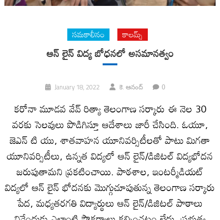
సమకాలీనం
కాలమ్స్
ఆన్ లైన్ విద్య బోధనలో అసమానత్వం
0
January 18, 2022
కె. ఆనంద్
కరోనా మూడవ వేవ్ రిత్యా తెలంగాణ సర్కారు ఈ నెల 30
వరకు సెలవులు పొడిగిస్తూ ఆదేశాలు జారీ చేసింది. ఓయూ,
జెఎన్ టి యు, శాతవాహన యూనివర్సిటీలతో పాటు మిగతా
యూనివర్సిటీలు, ఉన్నత విద్యలో ఆన్ లైన్/డిజిటల్ విద్యభోదన
జరుపుతామని ప్రకటించాయి. పాఠశాల, ఇంటర్మీడియట్
విద్యలో ఆన్ లైన్ భోదనకు మొగ్గుచూపుతున్న తెలంగాణ సర్కారు
పేద, మధ్యతరగతి విద్యార్థులు ఆన్ లైన్/డిజిటల్ పాఠాలు
వినేందుకు ఎలాంటి సౌకర్యాలు కల్పించటం లేదు. ప్రభుత్వ