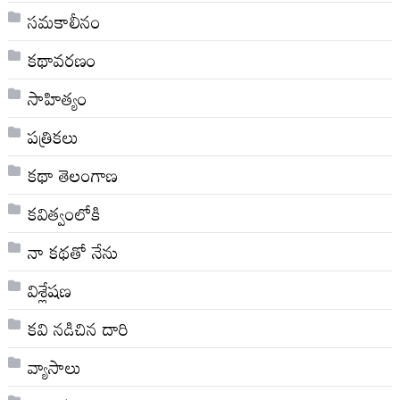
సమకాలీనం
కథావరణం
సాహిత్యం
పత్రికలు
కథా తెలంగాణ
కవిత్వంలోకి
నా క‌థ‌తో నేను
విశ్లేషణ
కవి నడిచిన దారి
వ్యాసాలు