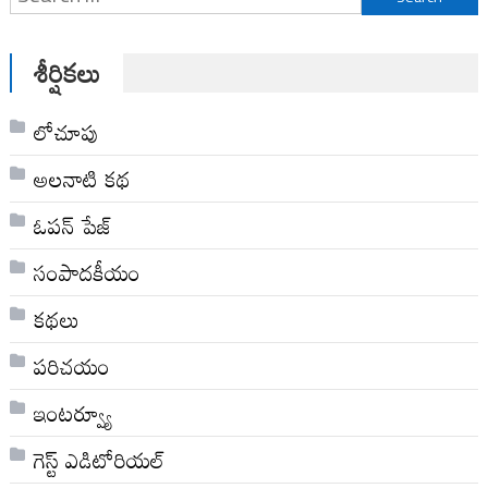
for:
శీర్షికలు
లోచూపు
అల‌నాటి క‌థ‌
ఓపన్ పేజ్
సంపాదకీయం
కథలు
పరిచయం
ఇంటర్వ్యూ
గెస్ట్ ఎడిటోరియల్