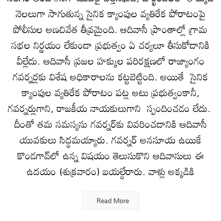
నెలలుగా సాగుతున్న సైనిక క్యాంపుల వ్యతిరేక పోరాటంపై
పోలీసుల అణచివేత తీవ్రమైంది. ఆదివాసీ ప్రాంతాల్లో గ్రామ
సభల నిర్ణయం లేకుండా ప్రభుత్వం ఏ చర్యలూ తీసుకోడానికి
వీల్లేదు. ఆదివాసీ ప్రజల హక్కుల పరిరక్షణలో రాజ్యాంగం
గవర్నర్లకు విశేష అధికారాలను కట్టబెట్టింది. అయితే సైనిక
క్యాంపుల వ్యతిరేక పోరాటం పట్ల అటు ప్రభుత్వంకానీ,
గవర్నర్లుగాని, రాజకీయ నాయకులుగాని స్పందించడం లేదు.
దీంతో తమ సమస్యను గవర్నర్‌కు వివరించడానికి ఆదివాసీ
యువకులు సిద్ధమయ్యారు. గవర్నర్‌ అనసూయ ఉయికే
కొండగావ్‌లో ఉన్న విషయం తెలుసుకొని ఆదివాసులు ఈ
ఉదయం (శుక్రవారం) బయల్దేరారు. వాళ్లు అక్కడికి
Read More