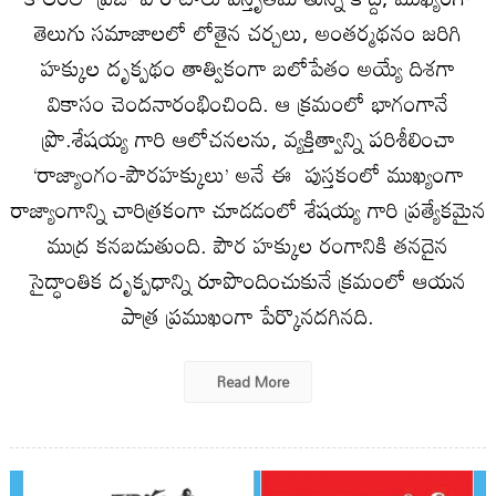
తెలుగు సమాజాలలో లోతైన చర్చలు, అంతర్మథనం జరిగి
హక్కుల దృక్పథం తాత్వికంగా బలోపేతం అయ్యే దిశగా
వికాసం చెందనారంభించింది. ఆ క్రమంలో భాగంగానే
ప్రొ.శేషయ్య గారి ఆలోచనలను, వ్యక్తిత్వాన్ని పరిశీలించా
‘రాజ్యాంగం-పౌరహక్కులు’ అనే ఈ పుస్తకంలో ముఖ్యంగా
రాజ్యాంగాన్ని చారిత్రకంగా చూడడంలో శేషయ్య గారి ప్రత్యేకమైన
ముద్ర కనబడుతుంది. పౌర హక్కుల రంగానికి తనదైన
సైద్ధాంతిక దృక్పధాన్ని రూపొందించుకునే క్రమంలో ఆయన
పాత్ర ప్రముఖంగా పేర్కొనదగినది.
Read More