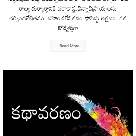
రాజ్య దుర్మార్గానికి పరాకాష్ట.భిన్నాభిప్రాయాలను
చర్చించలేనితనం, సహించలేనితనం ఫాసిస్టు లక్షణం. గత
కొన్నేళ్లుగా
Read More