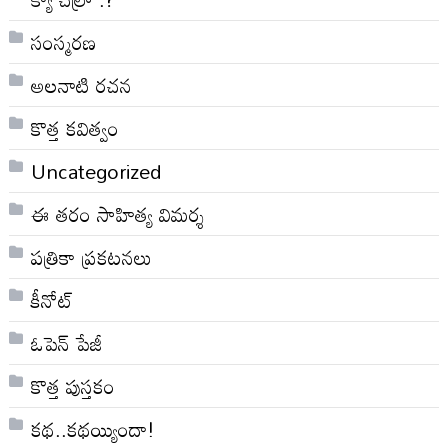
సంస్మరణ
అలనాటి రచన
కొత్త కవిత్వం
Uncategorized
ఈ తరం సాహిత్య విమర్శ
పత్రికా ప్రకటనలు
కీనోట్
ఓపెన్ పేజీ
కొత్త పుస్తకం
కథ..కథయ్యిందా!