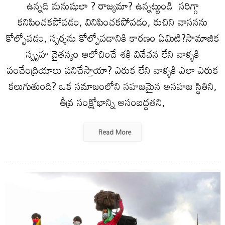
ఉన్నది మనుషులా ? రాజ్యమా? ఉన్నట్టుండి సరిగ్గా
కనిపించకపోవడం, వినిపించకపోవడం, రుచిని వాసనను
కోల్పోవడం, స్పర్శను కోల్పోవడానికి కారణం ఏమిటి?సామాజిక
స్పృహ చైతన్యం ఆలోచించే శక్తి వివేచన లేని వాళ్ళకి
పంచేంద్రియాలు పనిచేస్తాయా? ఎరుక లేని వాళ్ళకి ఎలా ఎరుక
కలుగుతుంది? ఒక సమాజంలోని సహజమైన అసహజ స్థితిని,
తీవ్ర సంక్షోభాన్ని అసంబద్ధతని,
Read More