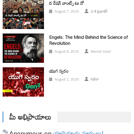
ద నేషన్ వాంట్స్ టు నో
August 7, 2026
ఎ కె ప్రభాకర్
Engels: The Mind Behind the Science of
Revolution
August 6, 2026
Manish Azad
యుగ స్వ‌రం
August 2, 2026
రివేరా
మీ అభిప్రాయాలు
Anonymous
on
యాభైయ్యారు మార్కులు!