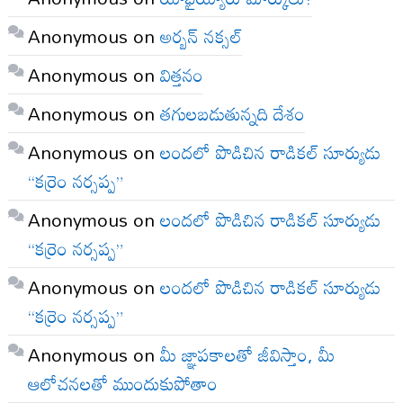
Anonymous
on
అర్బన్ నక్సల్
Anonymous
on
విత్తనం
Anonymous
on
తగులబడుతున్నది దేశం
Anonymous
on
లందలో పొడిచిన రాడికల్ సూర్యుడు
“కర్రెం నర్సప్ప”
Anonymous
on
లందలో పొడిచిన రాడికల్ సూర్యుడు
“కర్రెం నర్సప్ప”
Anonymous
on
లందలో పొడిచిన రాడికల్ సూర్యుడు
“కర్రెం నర్సప్ప”
Anonymous
on
మీ జ్ఞాపకాలతో జీవిస్తాం, మీ
ఆలోచనలతో ముందుకుపోతాం