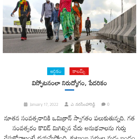
ఆర్ధికం
కాలమ్స్
విస్ఫోటనంలా నిరుద్యోగం, పేదరికం
0
January 17, 2022
ఎ. నరసింహారెడ్డి
నూతన సంవత్సరానికి ఒమిక్రాన్‌ స్వాగతం పలుకుతున్నది. గత
సంవత్సరం కొవిడ్‌ మిగిల్చిన చేదు అనుభవాలను గుర్తు
చేసుకోవాలంటే భయమేస్తోంది. కుటుంబ సభ్యుల మధ్య బంధం