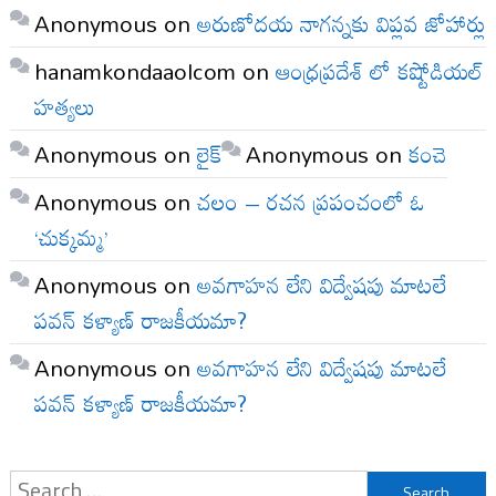
Anonymous
on
అరుణోదయ నాగన్నకు విప్లవ జోహార్లు
hanamkondaaolcom
on
ఆంధ్రప్రదేశ్ లో కష్టోడియల్
హత్యలు
Anonymous
on
లైక్
Anonymous
on
కంచె
Anonymous
on
చలం – రచన ప్రపంచంలో ఓ
‘చుక్కమ్మ’
Anonymous
on
అవగాహన లేని విద్వేషపు మాటలే
పవన్ కళ్యాణ్ రాజకీయమా?
Anonymous
on
అవగాహన లేని విద్వేషపు మాటలే
పవన్ కళ్యాణ్ రాజకీయమా?
Search