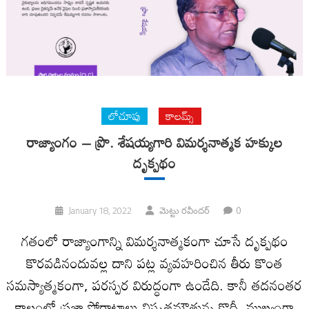
లోచూపు
కాలమ్స్
రాజ్యాంగం – ప్రొ. శేషయ్యగారి విమర్శనాత్మక హక్కుల
దృక్పథం
0
January 18, 2022
మెట్టు రవీందర్
గతంలో రాజ్యాంగాన్ని విమర్శనాత్మకంగా చూసే దృక్పథం
కొరవడినందువల్ల దాని పట్ల వ్యవహరించిన తీరు కొంత
సమస్యాత్మకంగా, పరస్పర విరుద్ధంగా ఉండేది. కానీ తదనంతర
కాలంలో ప్రజా పోరాటాలు విస్తృతమౌతున్న కొద్దీ, ముఖ్యంగా