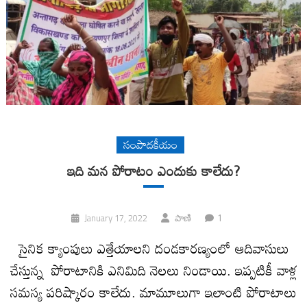
సంపాదకీయం
ఇది మ‌న పోరాటం ఎందుకు కాలేదు?
1
January 17, 2022
పాణి
సైనిక క్యాంపులు ఎత్తేయాలని దండకారణ్యంలో ఆదివాసులు
చేస్తున్న పోరాటానికి ఎనిమిది నెలలు నిండాయి. ఇప్పటికీ వాళ్ల
సమస్య పరిష్కారం కాలేదు. మామూలుగా ఇలాంటి పోరాటాలు