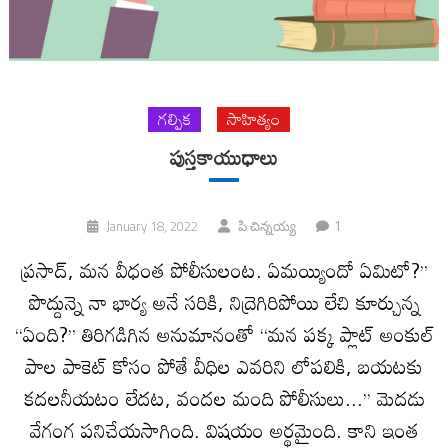
గల్పిక
సాహిత్యం
పుస్తకాయుధాలు
1
January 18, 2022
పి చిన్నయ్య
ప్రసాద్‌, మన వీధంత పోలీసులంట. ఏమయ్యిందో ఏమిటో?’’
పొద్దున్నె నా భార్య అనే సరికి, నిద్రెగిరిపోయి లేచి కూర్చున్న
‘‘ఏంది?’’ తిరిగడిగిన అనుమానంతో ‘‘మన పక్క ప్లాట్‌ అంకుల్‌
పాల పాకెట్‌ కోసం పోతే వీధిల ఎవరిని లోపలికి, బయటకు
కదలనీయటం లేదట, వందల మంది పోలీసులు...’’ మెదడు
వేగంగ పనిచేయసాగింది. విషయం అర్థమైంది. కాని ఇంత