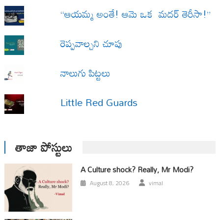
“ఆయమ్మ అంతే! ఆమె ఒక మదర్ తెరీసా!”
రెప్పవాల్చని చూపు
నాలుగు పిట్టలు
Little Red Guards
తాజా పోస్టులు
A Culture shock? Really, Mr Modi?
August 8, 2026
vimal