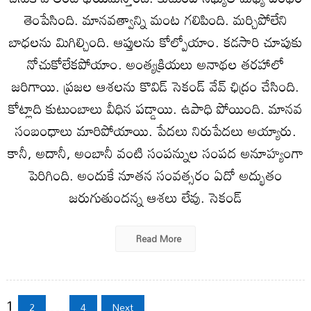
తెంపేసింది. మానవత్వాన్ని మంట గలిపింది. మర్చిపోలేని
బాధలను మిగిల్చింది. ఆప్తులను కోల్పోయాం. కడసారి చూపుకు
నోచుకోలేకపోయాం. అంత్యక్రియలు అనాథల తరహాలో
జరిగాయి. ప్రజల ఆశలను కొవిడ్‌ సెకండ్‌ వేవ్‌ ఛిద్రం చేసింది.
కోట్లాది కుటుంబాలు వీధిన పడ్డాయి. ఉపాధి పోయింది. మానవ
సంబంధాలు మారిపోయాయి. పేదలు నిరుపేదలు అయ్యారు.
కానీ, అదానీ, అంబానీ వంటి సంపన్నుల సంపద అనూహ్యంగా
పెరిగింది. అందుకే నూతన సంవత్సరం ఏదో అద్భుతం
జరుగుతుందన్న ఆశలు లేవు. సెకండ్‌
Read More
Posts
1
…
2
4
Next