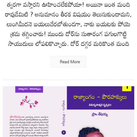
త్వరగా వస్తారని ఊహించలేకపోయా! అయినా ఇంత మంది
రావుడేమిటి ? అనుమానం తీరక విషయం తెలుసుకుందామని,
లుంగిమీదనె బయలుదేరబోతుండగా, నాకు బయటకు పోయె
శ్రమ తగ్గించారు! ముందు డోర్‌ను సుతారంగ పగులగొట్టి
సాయుదులు లోపలికొచ్చారు. డోర్‌ దగ్గర మరికొంత మంది
Read More