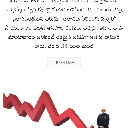
ఒక అడవి అంచున కూర్చుంది. అది అతని చిన్నతనంలో
అమ్మమ్మ చెప్పిన కథల్లో మాదిరి అనిపించింది. గుబురు చెట్లు,
ప్రకాశవంతమైన ఎరుపు, ఆకాశపు నీలిరంగు స్పర్శతో
సాయంకాలం చెట్లకు అసహజ రంగులు వచ్చేవి. ఇది దాదాపు
మాయాజాలం అనిపించే రకమైన అడవిగా అతను భావించే
వాడు. చంద్ర తన ఇంటి నుండి
Read More