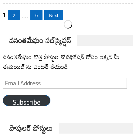
Posts
1
…
2
6
Next
pagination
వసంతమేఘం సబ్‌స్క్రిప్షన్
వసంతమేఘం కొత్త పోస్టుల నోటిఫికేషన్ కోసం ఇక్కడ మీ
ఈమెయిల్ ను ఎంటర్ చేయండి
Email
Address
Subscribe
పాపులర్ పోస్టులు