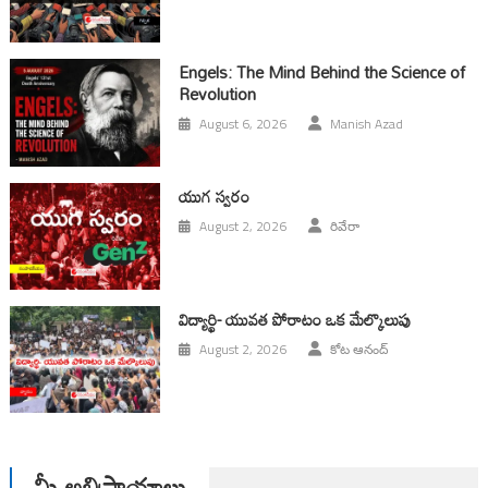
Engels: The Mind Behind the Science of
Revolution
August 6, 2026
Manish Azad
యుగ స్వ‌రం
August 2, 2026
రివేరా
విద్యార్థి- యువత పోరాటం ఒక మేల్కొలుపు
August 2, 2026
కోట ఆనంద్
మీ అభిప్రాయాలు