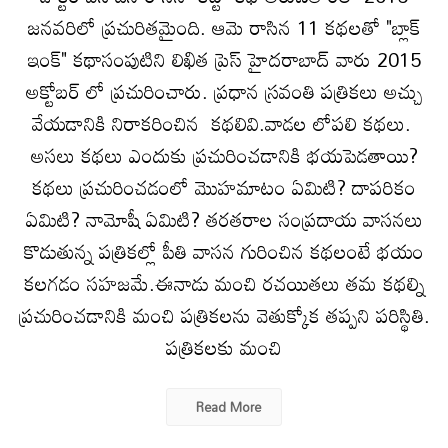
జనవరిలో ప్రచురితమైంది. ఆమె రాసిన 11 కథలతో "బ్లాక్
ఇంక్" కథాసంపుటిని లిఖిత ప్రెస్ హైదరాబాద్ వారు 2015
అక్టోబర్ లో ప్రచురించారు. ప్రధాన స్రవంతి పత్రికలు అచ్చు
వేయడానికి నిరాకరించిన కథలివి.వాడల లోపలి కథలు.
అసలు కథలు ఎందుకు ప్రచురించడానికి భయపెడతాయి?
కథలు ప్రచురించడంలో మొహమాటం ఏమిటి? దాపరికం
ఏమిటి? నామోషీ ఏమిటి? తరతరాల సంప్రదాయ వాసనలు
కొడుతున్న పత్రికల్లో పీతి వాసన గురించిన కథలంటే భయం
కలగడం సహజమే.ఈనాడు మంచి రచయితలు తమ కథల్ని
ప్రచురించడానికి మంచి పత్రికలను వెతుక్కోక తప్పని పరిస్థితి.
పత్రికలకు మంచి
Read More