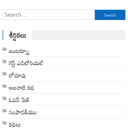
Search
for:
శీర్షికలు
ఇంటర్వ్యూ
గెస్ట్ ఎడిటోరియల్
లోచూపు
అల‌నాటి క‌థ‌
ఓపన్ పేజ్
సంపాదకీయం
కథలు