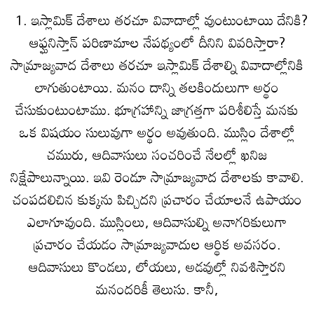
1. ఇస్లామిక్ దేశాలు తరచూ వివాదాల్లో వుంటుంటాయి దేనికి?
ఆఫ్ఘనిస్తాన్ పరిణామాల నేపథ్యంలో దీనిని వివరిస్తారా?
సామ్రాజ్యవాద దేశాలు తరచూ ఇస్లామిక్ దేశాల్ని వివాదాల్లోనికి
లాగుతుంటాయి. మనం దాన్ని తలకిందులుగా అర్థం
చేసుకుంటుంటాము. భూగ్రహాన్ని జాగ్రత్తగా పరిశీలిస్తే మనకు
ఒక విషయం సులువుగా అర్థం అవుతుంది. ముస్లిం దేశాల్లో
చమురు, ఆదివాసులు సంచరించే నేలల్లో ఖనిజ
నిక్షేపాలున్నాయి. ఇవి రెండూ సామ్రాజ్యవాద దేశాలకు కావాలి.
చంపదలిచిన కుక్కను పిచ్చిదని ప్రచారం చేయాలనే ఉపాయం
ఎలాగూవుంది. ముస్లింలు, ఆదివాసుల్ని అనాగరికులుగా
ప్రచారం చేయడం సామ్రాజ్యవాదుల ఆర్థిక అవసరం.
ఆదివాసులు కొండలు, లోయలు, అడవుల్లో నివశిస్తారని
మనందరికీ తెలుసు. కానీ,