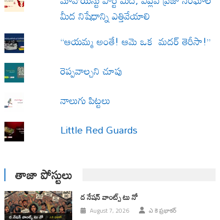
మావోయిస్టు పార్టీ మీద, విప్లవ ప్రజా సంఘాల
మీద నిషేధాన్ని ఎత్తివేయాలి
“ఆయమ్మ అంతే! ఆమె ఒక మదర్ తెరీసా!”
రెప్పవాల్చని చూపు
నాలుగు పిట్టలు
Little Red Guards
తాజా పోస్టులు
ద నేషన్ వాంట్స్ టు నో
August 7, 2026
ఎ కె ప్రభాకర్