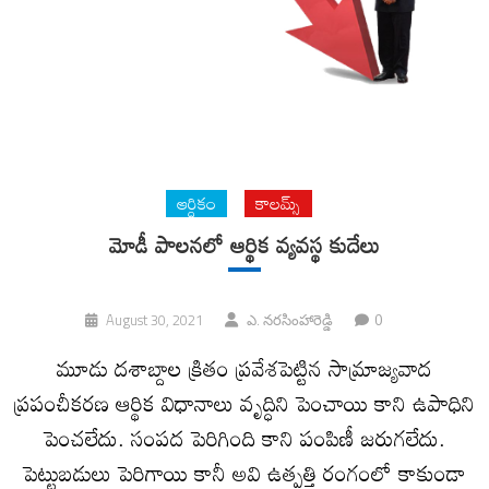
ఆర్ధికం
కాలమ్స్
మోడీ పాలనలో ఆర్థిక వ్యవస్థ కుదేలు
0
August 30, 2021
ఎ. నరసింహారెడ్డి
మూడు దశాబ్దాల‌ క్రితం ప్రవేశపెట్టిన సామ్రాజ్యవాద
ప్రపంచీకరణ ఆర్థిక విధానాలు వృద్ధిని పెంచాయి కాని ఉపాధిని
పెంచలేదు. సంపద పెరిగింది కాని పంపిణీ జరుగలేదు.
పెట్టుబడులు పెరిగాయి కానీ అవి ఉత్పత్తి రంగంలో కాకుండా