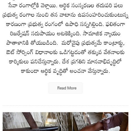
సేవా రంగాల్లోకి వెళ్లాయి. ఆర్థిక సంస్కరణల తదుపరి పలు
ప్రభుత్వ రంగాల నుంచి తన వాటాను ఉపసంహరించుకుంటున్న
కారణంగా ప్రభుత్వ రంగంలో ఉపాధి సన్నగిల్లింది. ఫలితంగా
రిజర్వేషన్‌ సదుపాయం అట‌కెక్కింది. సామాజిక న్యాయం
పాతాళానికి తోయబడింది. మరోవైపు ప్రభుత్వమే కాంట్రాక్టు,
ఔట్‌ సోర్సింగ్‌ విధానాలకు ఒడిగట్టడంతో తక్కువ వేతనాలకు
కార్మికులు పనిచేస్తున్నారు. దేశ ప్రగతిని మానవాభివృద్ధిలో
కాకుండా ఆర్థిక వృద్ధితో అంచనా వేస్తున్నారు.
Read More