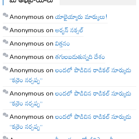
Anonymous
on
యాభైయ్యారు మార్కులు!
Anonymous
on
అర్బన్ నక్సల్
Anonymous
on
విత్తనం
Anonymous
on
తగులబడుతున్నది దేశం
Anonymous
on
లందలో పొడిచిన రాడికల్ సూర్యుడు
“కర్రెం నర్సప్ప”
Anonymous
on
లందలో పొడిచిన రాడికల్ సూర్యుడు
“కర్రెం నర్సప్ప”
Anonymous
on
లందలో పొడిచిన రాడికల్ సూర్యుడు
“కర్రెం నర్సప్ప”