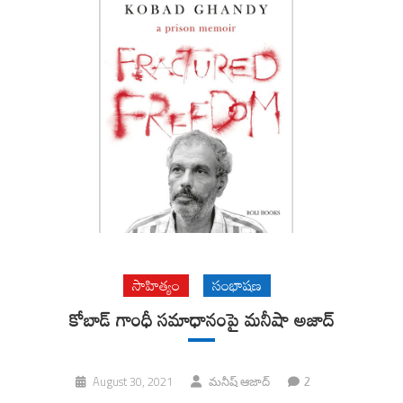
సాహిత్యం
సంభాషణ
కోబాడ్ గాంధీ సమాధానంపై మ‌నీషా అజాద్‌
2
August 30, 2021
మనీష్ ఆజాద్