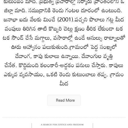
కుటుంబం మాది. ప్రభుత్వ ప్రచారాల్లో సర్కారు ప్రాంతంలోని ఓ
జిల్లా మాది. సముద్రానికి రెండు గంటల దూరంలో ఉంటుంది.
జనాభా ఐదు వేలకు మించే (2001).పచ్చని పొలాలు గట్ల మీద
వంపులు తిరిగిన తాటి కొబ్బరి చెట్లు క్షణం తీరిక లేకుండా టక
టక సౌండ్‌ చేసే మగ్గాలు, వసారాల్లో ఉండే ఆసుల్సు రాట్నాలతో
ఊరు ఆహ్వానం పలుకుతుంది.గ్రామంలో పెద్ద సంఖ్యలో
దేవాంగ, కాపు కులాలు ఉన్నాయి. దేవాంగుల వృత్తి
చేనేత. కొద్దిమంది కలంకారీ-అద్దకం పనులు చేస్తారు. కాపులు
ఎక్కువ వ్యవసాయం, ఒకటి రెండు కుటుంబాలు తప్ప. గ్రామం
మీద
Read More