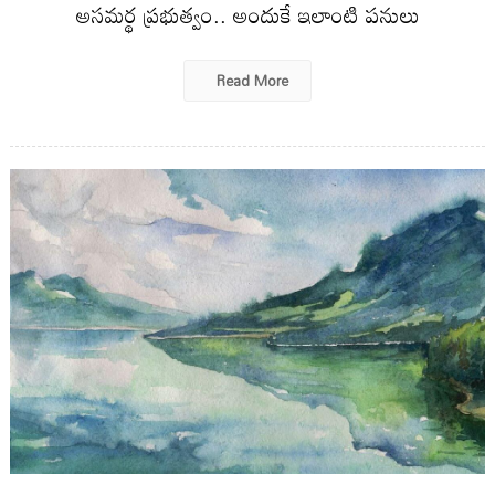
అసమర్థ ప్రభుత్వం.. అందుకే ఇలాంటి పనులు
Read More