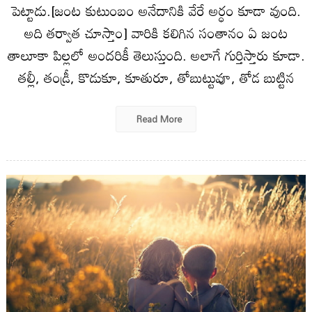
పెట్టాడు.[జంట కుటుంబం అనేదానికి వేరే అర్ధం కూడా వుంది.
అది తర్వాత చూస్తాం] వారికి కలిగిన సంతానం ఏ జంట
తాలూకా పిల్లలో అందరికీ తెలుస్తుంది. అలాగే గుర్తిస్తారు కూడా.
తల్లీ, తండ్రీ, కొడుకూ, కూతురూ, తోబుట్టువూ, తోడ బుట్టిన
Read More