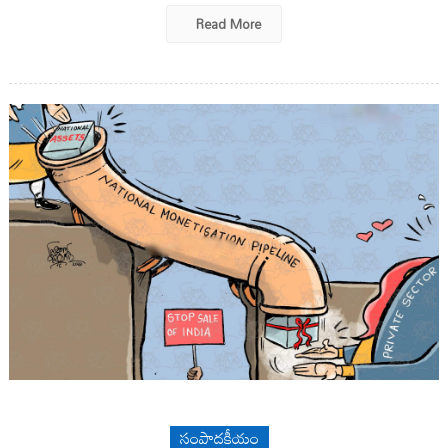
Read More
సంపాదకీయం