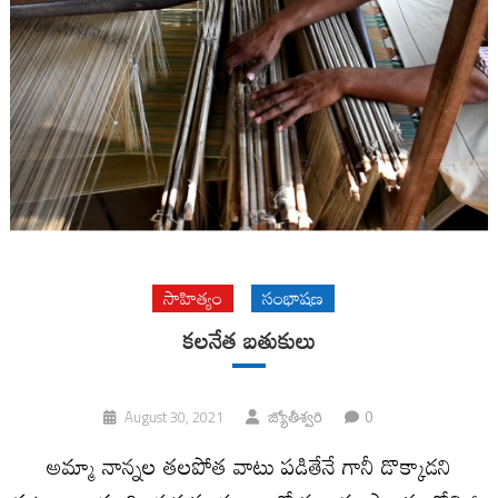
సాహిత్యం
సంభాషణ
కల‌నేత‌ బతుకులు
0
August 30, 2021
జ్యోతీశ్వరి
అమ్మా నాన్న‌ల త‌ల‌పోత‌ వాటు పడితేనే గానీ డొక్కాడని