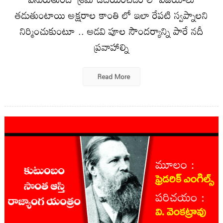
తడుతుంటాయి అక్షరాల కాంతి లో ఇలా రేపటి స్వప్నాలని
నిర్మించుకుంటూ .. అడవి పూల సౌందర్యాన్ని పారే నదీ
ప్రవాహాల్ని
Read More