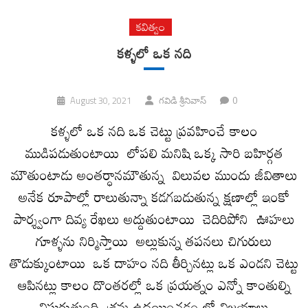
కవిత్వం
కళ్ళలో ఒక నది
0
August 30, 2021
గవిడి శ్రీనివాస్
కళ్ళలో ఒక నది ఒక చెట్టు ప్రవహించే కాలం
ముడిపడుతుంటాయి లోపలి మనిషి ఒక్క సారి బహిర్గత
మౌతుంటాడు అంతర్ధానమౌతున్న విలువల ముందు జీవితాలు
అనేక రూపాల్లో రాలుతున్నా కడగబడుతున్న క్షణాల్లో ఇంకో
పార్శ్వంగా దివ్య రేఖలు అద్దుతుంటాయి చెదిరిపోని ఊహలు
గూళ్ళను నిర్మిస్తాయి అల్లుకున్న తపనలు చిగురులు
తొడుక్కుంటాయి ఒక దాహం నది తీర్చినట్లు ఒక ఎండని చెట్టు
ఆపినట్లు కాలం దొంతరల్లో ఒక ప్రయత్నం ఎన్నో కాంతుల్ని
విసురుతుంది శ్రమ ఉదయించడం లో విజయాలు