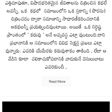
ఎత్తిచూపుతూ, విషాదభరితమైన జీవితాలను చిత్రించిన కథలే
అవన్నీ. ఒక కథలో సమాజంలోని ఒక స్తరాన్ని ( పొరను)
చిత్రించడం ద్వారా సమాజాన్ని సాధారణీకరించడానికి
ఆకథలన్నీ ప్రయత్నించివుంటాయి. అయితే ఒక నిర్ధిష్ట
ప్రాంతంలో ' కరువు ' అనే అవ్యవస్థ ఎట్లా వుంటుంది.దాని
ప్రభావానికి ఆ సమాజంలోని వివిధ సెక్షన్ల ప్రజలు ఎట్లా
వున్నారు. ఎవరికి యేమేరకు కరువుశాకం తాకింది , లేదా ఆ
వేడిని కూడా చలికాచుకోవడానికి వాడుకునే వెసులుబాటు
ఎవరికుందీ ,
Read More