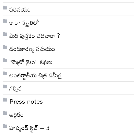
పరిచయం
కారా స్మృతిలో
మీరీ పుస్తకం చదివారా ?
దండకారణ్య సమయం
“మెట్రో జైలు” కథలు
అంతర్జాతీయ చిత్ర సమీక్ష
గల్పిక
Press notes
ఆర్ధికం
హస్బెండ్ స్టిచ్ – 3