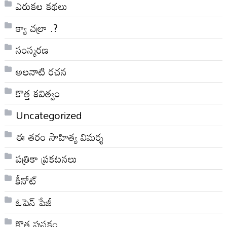
ఎరుకల కథలు
క్యా చల్రా .?
సంస్మరణ
అలనాటి రచన
కొత్త కవిత్వం
Uncategorized
ఈ తరం సాహిత్య విమర్శ
పత్రికా ప్రకటనలు
కీనోట్
ఓపెన్ పేజీ
కొత్త పుస్తకం