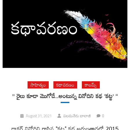
సాహిత్యం
కథావరణం
కాలమ్స్
” రైలు కూడా మొగోడే..అంటున్న వినోదిని కథ ‘కట్ట’ “
0
August 31, 2021
పలమనేరు బాలాజీ
డాక్టర్ వినోదిని రాసిన "కట్ట" కథ అరుణతారలో 2015