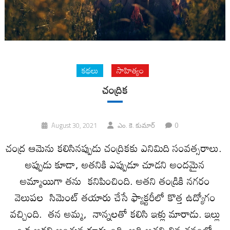
కథలు
సాహిత్యం
చంద్రిక‌
0
August 30, 2021
ఎం. కె. కుమార్
చంద్ర‌ ఆమెను కలిసినప్పుడు చంద్రికకు ఎనిమిది సంవత్సరాలు.
అప్పుడు కూడా, అతనికి ఎప్పుడూ చూడని అందమైన
అమ్మాయిగా తను కనిపించింది. అతని తండ్రికి నగరం
వెలుపల సిమెంట్ తయారు చేసే ఫ్యాక్టరీలో కొత్త ఉద్యోగం
వచ్చింది. తన అమ్మ, నాన్నలతో కలిసి ఇళ్లు మారాడు. ఇల్లు