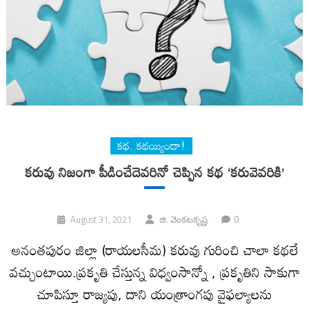
కథ..కథయ్యిందా!
కరువు నిజంగా పీడించేదెవరినో చెప్పిన కథ ‘కరువెవరికి’
0
August 31, 2021
జి. వెంక‌ట‌కృష్ణ‌
అనంతపురం జిల్లా (రాయలసీమ) కరువు గురించి చాలా కథలే
వచ్చుంటాయి.ప్రకృతి చేస్తున్న విధ్వంసాన్నో , ప్రకృతిని సాకుగా
చూపిస్తూ రాజ్యపు, దాని యంత్రాంగపు వైఫల్యాలను