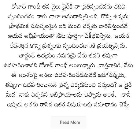
కోబాద్ గాంధీ తన జైలు డైరీకి నా ప్రతిస్పందనను చదివి
స్పందించడం నాకు చాలా ఆనందాన్నిచ్చింది. కొన్ని ఉద్యమ
ప్రాథమిక సమస్యలపైన ఇది మంచి చర్చకు దారితీస్తుందనే
ఆయన అభిప్రాయంతో నేను పూర్తిగా ఏకీభవిస్తాను. ఆయన
లేవనెత్తిన కొన్ని ప్రశ్నలకు స్పందించడానికి ప్రయత్నిస్తాను.
జార్ఖండ్ ఉద్యమం సమస్యపై నేను తనని తప్పుగా
ఉదహరించానని కోబాడ్ గాంధీ అంటున్నారు. వాస్తవానికి, నేను
ఈ అంశంపై అసలు ఉదహరించదమనేదే జరగనప్పుడు,
తప్పుగా ఉదహరించాననే ప్రశ్న ఎక్కడనుంచి వస్తుంది? ఆ డైరీ
మీద నాకు ఏర్పడిన అభిప్రాయాలను చెప్పాను అంతే. కానీ
ఇప్పుడు అతను రాసిన ఇతర విషయాలకు సమాధానం చెప్పే
Read More