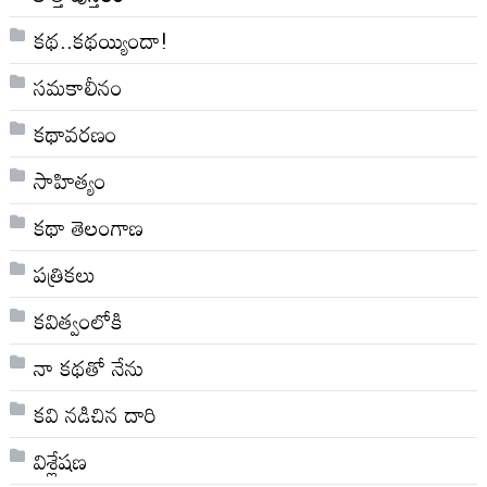
కథ..కథయ్యిందా!
సమకాలీనం
కథావరణం
సాహిత్యం
కథా తెలంగాణ
పత్రికలు
కవిత్వంలోకి
నా క‌థ‌తో నేను
కవి నడిచిన దారి
విశ్లేషణ