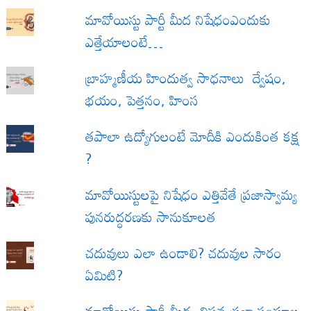
మావోయిస్టు పార్టీ మీద నిషేధంఎందుకు
ఎత్తేయాలంటే…
బ్రాహ్మణీయ హిందుత్వ సాధనాలు ద్వేషం,
భయం, పెత్తనం, హింస
త‌పాలా ఉద్యోగులంటే మోదీకి ఎందుకింత కక్ష
?
మావోయిస్టులపై నిషేధం ఎత్తివేతే ప్రజాస్వామ్య
పునరుద్ధరణకు సానుకూలత
చదువులు ఎలా ఉండాలి? చదువుల సారం
ఏమిటి?