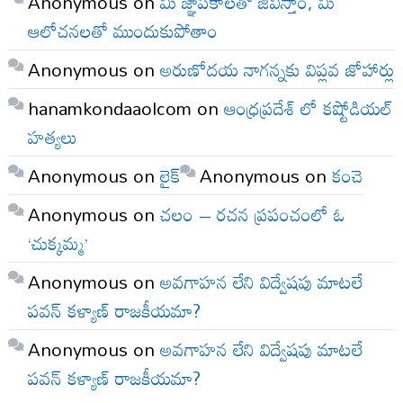
Anonymous
on
మీ జ్ఞాపకాలతో జీవిస్తాం, మీ
ఆలోచనలతో ముందుకుపోతాం
Anonymous
on
అరుణోదయ నాగన్నకు విప్లవ జోహార్లు
hanamkondaaolcom
on
ఆంధ్రప్రదేశ్ లో కష్టోడియల్
హత్యలు
Anonymous
on
లైక్
Anonymous
on
కంచె
Anonymous
on
చలం – రచన ప్రపంచంలో ఓ
‘చుక్కమ్మ’
Anonymous
on
అవగాహన లేని విద్వేషపు మాటలే
పవన్ కళ్యాణ్ రాజకీయమా?
Anonymous
on
అవగాహన లేని విద్వేషపు మాటలే
పవన్ కళ్యాణ్ రాజకీయమా?