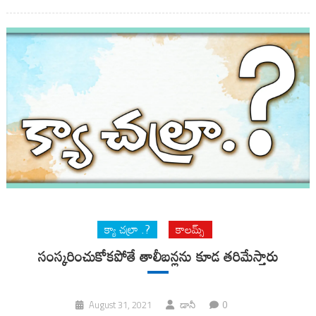
క్యా చల్రా .?
కాలమ్స్
సంస్కరించుకోకపోతే తాలీబన్లను కూడ తరిమేస్తారు
0
August 31, 2021
డానీ