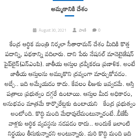
అమ్మకానికి దేశం
0
August 30, 2021
పాణి
కేంద్ర ఆర్థిక మంత్రి నిర్మలా సీతారామన్‌ దేశం మీదికి కొత్త
పదాన్ని, పథకాన్ని వదిలారు. దాని పేరు నేషనల్‌ మానెటైజేషన్‌
పైప్‌లైన్‌(ఎన్‌ఎంపి). జాతీయ ఆస్తుల ద్రవ్యీకరణ ప్రణాళిక. అంటే
జాతీయ ఆస్తులను అమ్ముకొని ద్రవ్యంగా మార్చుకోవడం.
అబ్చే.. ఇది అమ్మేయడం కాదు. కేవలం లీజుకు ఇవ్వడమే. ఆస్తి
పత్రాలు ప్రభుత్వం దగ్గరే ఉంటాయి. ఆస్తుల మీద అధికారం,
అనుభవం మాత్రమే కార్పొరేట్లకు ఉంటాయని కేంద్ర ప్రభుత్వం
అంటోంది. కొద్ది మంది మేధావులేమంటున్నారంటే..బీజేపీ
వాళ్లకు ఆర్థిక వ్యవస్థను నడపడం రాదు.. అందుకే ఇలాంటి
నిర్ణయం తీసుకున్నారని అంటున్నారు. మరి కొద్ది మంది ఇది