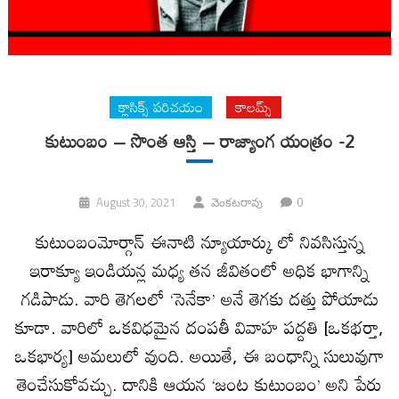
క్లాసిక్స్ ప‌రిచ‌యం
కాలమ్స్
కుటుంబం – సొంత ఆస్తి – రాజ్యాంగ యంత్రం -2
0
August 30, 2021
వెంకటరావు
కుటుంబంమోర్గాన్ ఈనాటి న్యూయార్కు లో నివసిస్తున్న
ఇరాక్యూ ఇండియన్ల మధ్య తన జీవితంలో అధిక భాగాన్ని
గడిపాడు. వారి తెగలలో ‘సెనేకా’ అనే తెగకు దత్తు పోయాడు
కూడా. వారిలో ఒకవిధమైన దంపతీ వివాహ పద్దతి [ఒకభర్తా,
ఒకభార్య] అమలులో వుంది. అయితే, ఈ బంధాన్ని సులువుగా
తెంచేసుకోవచ్చు. దానికి ఆయన ‘జంట కుటుంబం’ అని పేరు