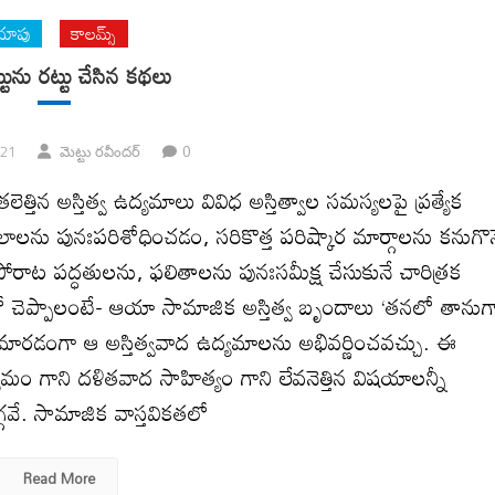
చూపు
కాలమ్స్
్టును రట్టు చేసిన కథలు
0
021
మెట్టు రవీందర్
తిన అస్తిత్వ ఉద్యమాలు వివిధ అస్తిత్వాల సమస్యలపై ప్రత్యేక
ను పునఃపరిశోధించడం, సరికొత్త పరిష్కార మార్గాలను కనుగొన
ాట పద్ధతులను, ఫలితాలను పునఃసమీక్ష చేసుకునే చారిత్రక
ో చెప్పాలంటే- ఆయా సామాజిక అస్తిత్వ బృందాలు ‘తనలో తానుగ
ోకి మారడంగా ఆ అస్తిత్వవాద ఉద్యమాలను అభివర్ణించవచ్చు. ఈ
మం గాని దళితవాద సాహిత్యం గాని లేవనెత్తిన విషయాలన్నీ
్గవే. సామాజిక వాస్తవికతలో
Read More