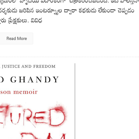
తిగా దర్శకుడు జరిపిన ఇంటర్వ్యూల ద్వారా కథకుడు లేకుండా చెప్పడం
రు ప్రేక్షకులు. వివిధ
Read More