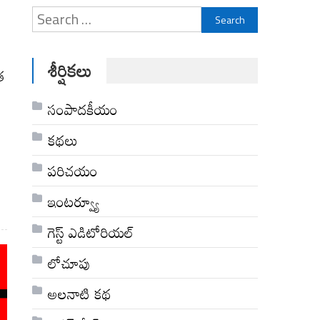
Search
for:
శీర్షికలు
త
సంపాదకీయం
కథలు
పరిచయం
ఇంటర్వ్యూ
గెస్ట్ ఎడిటోరియల్
లోచూపు
అల‌నాటి క‌థ‌