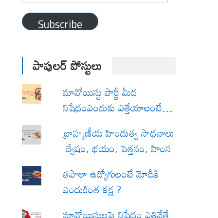
Address
Subscribe
పాపులర్ పోస్టులు
మావోయిస్టు పార్టీ మీద
నిషేధంఎందుకు ఎత్తేయాలంటే…
బ్రాహ్మణీయ హిందుత్వ సాధనాలు
ద్వేషం, భయం, పెత్తనం, హింస
త‌పాలా ఉద్యోగులంటే మోదీకి
ఎందుకింత కక్ష ?
మావోయిస్టులపై నిషేధం ఎత్తివేతే