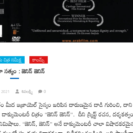
 చిత్ర సమీక్ష
కాలమ్స్
ా సత్యం : జెనిన్ జెనిన్
0
, 2021
శివల‌క్ష్మి
బిరం మీద ఇజ్రాయెల్ సైన్యం జరిపిన దారుణమైన దాడి గురించి, దాని
యుమెంటరీ చిత్రం “జెనిన్ జెనిన్”. దీని స్క్రిప్ట్ రచన, దర్శకత్వ
 నిమిషాలు. “జెనిన్, జెనిన్” అనే డాక్యుమెంటరీ చాలా విషాదకరమై
ాధ్యమంలో హృదయ విదారకంగా చిత్రీకరించబడింది. ఇది పాలస్తీన