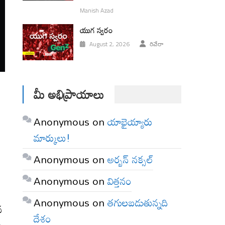
Manish Azad
యుగ స్వ‌రం
August 2, 2026
రివేరా
మీ అభిప్రాయాలు
Anonymous
on
యాభైయ్యారు
మార్కులు!
Anonymous
on
అర్బన్ నక్సల్
Anonymous
on
విత్తనం
ం
Anonymous
on
తగులబడుతున్నది
న
దేశం
ా