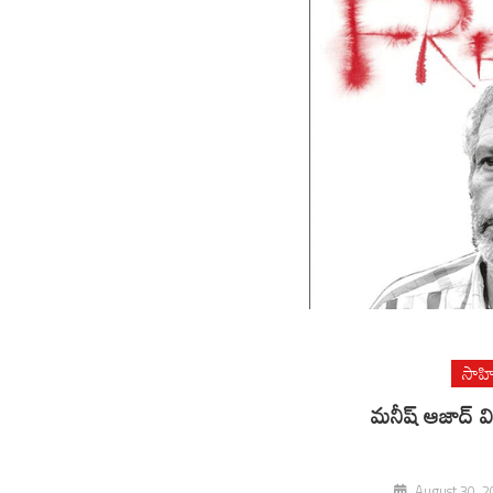
సాహి
మనీష్ ఆజాద్ వ
August 30, 2