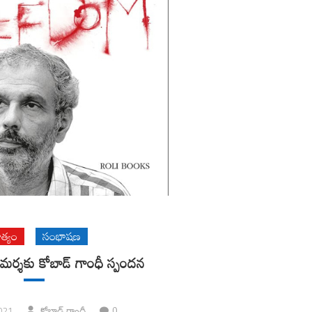
త్యం
సంభాషణ
ిమర్శకు కోబాడ్ గాంధీ స్పందన
0
021
కోబాడ్ గాంధీ