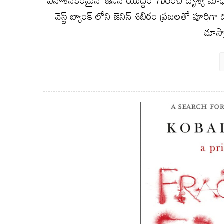
వెస్ట్ బ్యాంక్ లోని జెనిన్ శిబిరం ప్రజలతో పూర్
చూస్తా