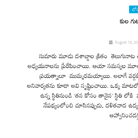
లో
కుల గుట
August 16, 2
సుమారు మూడు దశాబ్దాల క్రితం తెలుగునాట తలెత్
అధ్యయనాలను ప్రేరేపించాయి. ఆయా సమస్యల మూలాల
ప్రయత్నాలూ ముమ్మరమయ్యాయి. అలాగే వర్గపోర
అనివార్యతను కూడా అవి సృష్టించాయి. ఒక్క మాటల
ఉన్న స్థితినుండి ‘తన కోసం తానైన’ స్థితి ల
నేపథ్యంలోంచి చూసినప్పుడు, దళితవాద ఉద్య
ఆహ్వానించదగ