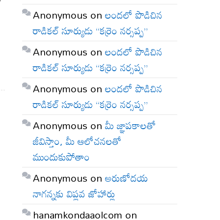
Anonymous
on
లందలో పొడిచిన
రాడికల్ సూర్యుడు “కర్రెం నర్సప్ప”
Anonymous
on
లందలో పొడిచిన
రాడికల్ సూర్యుడు “కర్రెం నర్సప్ప”
Anonymous
on
లందలో పొడిచిన
రాడికల్ సూర్యుడు “కర్రెం నర్సప్ప”
Anonymous
on
మీ జ్ఞాపకాలతో
జీవిస్తాం, మీ ఆలోచనలతో
ముందుకుపోతాం
Anonymous
on
అరుణోదయ
నాగన్నకు విప్లవ జోహార్లు
hanamkondaaolcom
on