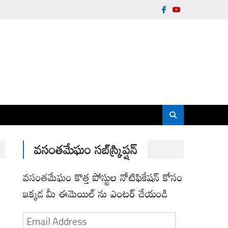
వసంతమేఘం సబ్‌స్క్రిప్షన్
వసంతమేఘం కొత్త పోస్టుల నోటిఫికేషన్ కోసం
ఇక్కడ మీ ఈమెయిల్ ను ఎంటర్ చేయండి
Email