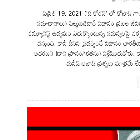
ఏప్రిల్ 19, 2021 ('ది కోరస్' లో కోబాడ్ గాంధీ
సమాధానాలు) పెట్టుబడిదారీ విధానం ప్రజల జీవితా
కమ్యూనిస్ట్ ఉద్యమం ఎదుర్కొంటున్న సమస్యలపై చర
వస్తుంది. కానీ దీనిని ప్రదర్శించే విధానం భా
ఆచరణని (దాని ప్రాసంగికతను) విశ్లేషించుకోరు
మనీష్ ఆజాద్ ప్రశ్నలు మాత్రమే ల