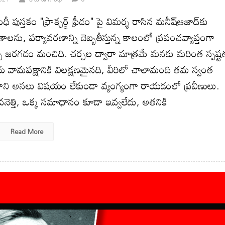
 పుస్తకం "ఫ్రాక్చర్డ్ ఫ్రీడం" పై విమర్శ రాసిన మనీష్ఆజాద్‌కు
లను, పర్యావరణాన్ని దెబ్బతీస్తున్న కాలంలో ప్రపంచవ్యాప్తంగా
్చ జరగడం మంచిది. చర్చల ద్వారా మాత్రమే మనకు మరింత స్పష్ట
రతీయ వామపక్షానికి విలక్షణమైనది, వీరిలో చాలామంది తమ స్వంత
, కాని అసలు విషయం లేకుండా వ్యంగ్యంగా రాయడంలో ప్రవీణులు.
ేవనెత్తి, ఒక్క సమాధానం కూడా ఇవ్వలేదు, అతనికి
Read More