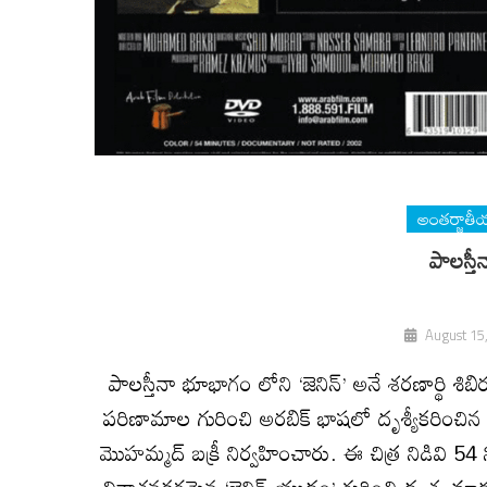
అంతర్జాతీయ
పాలస్తీన
August 15
పాలస్తీనా భూభాగం లోని ‘జెనిన్’ అనే శరణార్థి శి
పరిణామాల గురించి అరబిక్ భాషలో దృశ్యీకరించిన డాక్
మొహమ్మద్ బక్రీ నిర్వహించారు. ఈ చిత్ర నిడివి 54
వినాశనకరమైన ‘జెనిన్ యుద్ధం’ గురించి దృశ్య మ