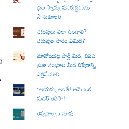
ప్రజాస్వామ్య పునరుద్ధరణకు
సానుకూలత
చదువులు ఎలా ఉండాలి?
చదువుల సారం ఏమిటి?
మావోయిస్టు పార్టీ మీద, విప్లవ
ే
ప్రజా సంఘాల మీద నిషేధాన్ని
ఎత్తివేయాలి
ా’
“ఆయమ్మ అంతే! ఆమె ఒక
మదర్ తెరీసా!”
రెప్పవాల్చని చూపు