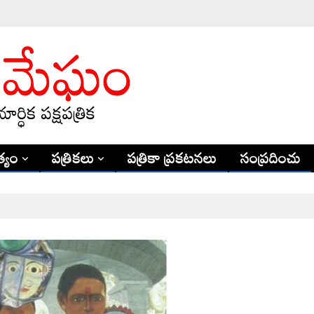
్యం
పత్రికలు
పత్రికా ప్రకటనలు
సంప్రదించు