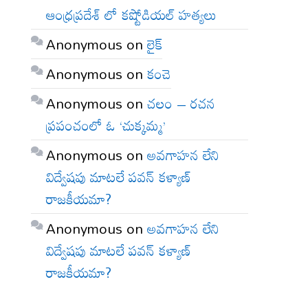
ఆంధ్రప్రదేశ్ లో కష్టోడియల్ హత్యలు
Anonymous
on
లైక్
Anonymous
on
కంచె
Anonymous
on
చలం – రచన
ప్రపంచంలో ఓ ‘చుక్కమ్మ’
Anonymous
on
అవగాహన లేని
విద్వేషపు మాటలే పవన్ కళ్యాణ్
రాజకీయమా?
Anonymous
on
అవగాహన లేని
విద్వేషపు మాటలే పవన్ కళ్యాణ్
రాజకీయమా?