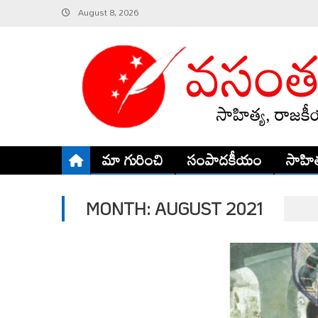
Skip
August 8, 2026
to
content
మా గురించి
సంపాదకీయం
సాహిత
MONTH:
AUGUST 2021