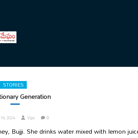
STORIES
tionary Generation
0
16, 2024
Vijje
ney, Bujji. She drinks water mixed with lemon juic