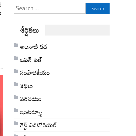
g
Search
o
for:
శీర్షికలు
అల‌నాటి క‌థ‌
ఓపన్ పేజ్
సంపాదకీయం
కథలు
పరిచయం
ఇంటర్వ్యూ
గెస్ట్ ఎడిటోరియల్