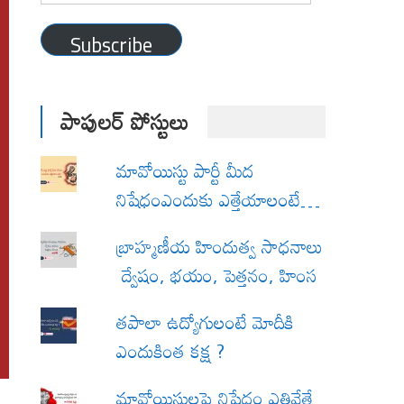
Address
Subscribe
పాపులర్ పోస్టులు
మావోయిస్టు పార్టీ మీద
నిషేధంఎందుకు ఎత్తేయాలంటే…
బ్రాహ్మణీయ హిందుత్వ సాధనాలు
ద్వేషం, భయం, పెత్తనం, హింస
త‌పాలా ఉద్యోగులంటే మోదీకి
ఎందుకింత కక్ష ?
మావోయిస్టులపై నిషేధం ఎత్తివేతే