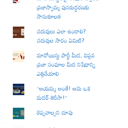
ప్రజాస్వామ్య పునరుద్ధరణకు
సానుకూలత
చదువులు ఎలా ఉండాలి?
చదువుల సారం ఏమిటి?
మావోయిస్టు పార్టీ మీద, విప్లవ
ప్రజా సంఘాల మీద నిషేధాన్ని
ఎత్తివేయాలి
“ఆయమ్మ అంతే! ఆమె ఒక
మదర్ తెరీసా!”
రెప్పవాల్చని చూపు