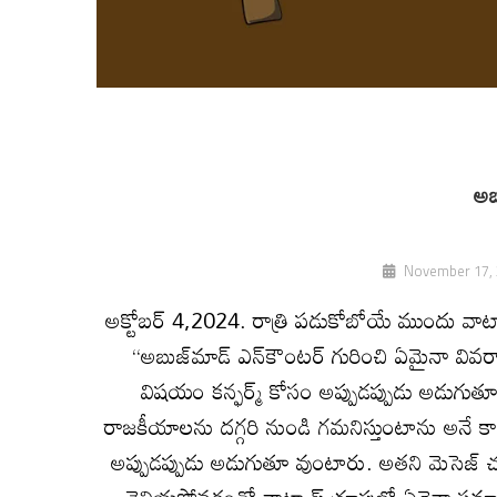
అబ
November 17,
అక్టోబర్‌ 4,2024. రాత్రి పడుకోబోయే ముందు వాట్సాప్‌
“అబుజ్‌మాడ్‌ ఎన్‌కౌంటర్‌ గురించి ఏమైనా వి
విషయం కన్ఫర్మ్‌ కోసం అప్పుడప్పుడు అడుగు
రాజకీయాలను దగ్గరి నుండి గమనిస్తుంటాను అనే క
అప్పుడప్పుడు అడుగుతూ వుంటారు. అతని మెసెజ్‌ 
తెలియపోవడంతో వాట్సాప్‌ గ్రూపుల్లో ఏదైనా స