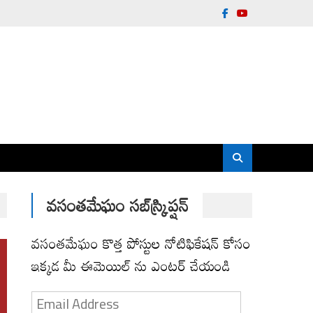
వసంతమేఘం సబ్‌స్క్రిప్షన్
వసంతమేఘం కొత్త పోస్టుల నోటిఫికేషన్ కోసం
ఇక్కడ మీ ఈమెయిల్ ను ఎంటర్ చేయండి
Email