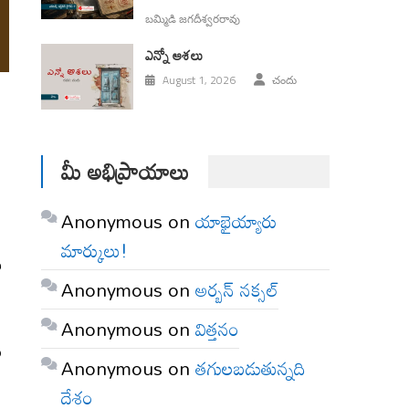
బమ్మిడి జగదీశ్వరరావు
ఎన్నో ఆశలు
August 1, 2026
చందు
మీ అభిప్రాయాలు
Anonymous
on
యాభైయ్యారు
మార్కులు!
ి
Anonymous
on
అర్బన్ నక్సల్
Anonymous
on
విత్తనం
ం
Anonymous
on
తగులబడుతున్నది
దేశం