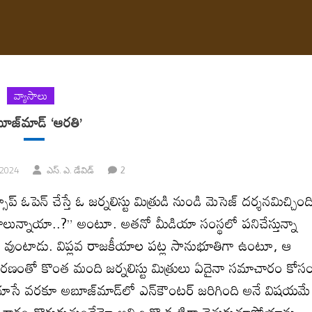
వ్యాసాలు
ూజ్‌మాడ్‌ ‘ఆరతి’
2
 2024
ఎస్‌. ఎ. డేవిడ్‌
 ఓపెన్‌ చేస్తే ఓ జర్నలిస్టు మిత్రుడి నుండి మెసెజ్‌ దర్శనమిచ్చింద
వరాలున్నాయా..?” అంటూ. అతనో మీడియా సంస్థలో పనిచేస్తున్నా
తూ వుంటాడు. విప్లవ రాజకీయాల పట్ల సానుభూతిగా ఉంటూ, ఆ
ారణంతో కొంత మంది జర్నలిస్టు మిత్రులు ఏదైనా సమాచారం కోస
చూసే వరకూ అబూజ్‌మాడ్‌లో ఎన్‌కౌంటర్‌ జరిగింది అనే విషయమే
మాచారం దొరుకుతుందేమో అని ఒక్కొక్కటిగా వెతుకుతూపోయాను.