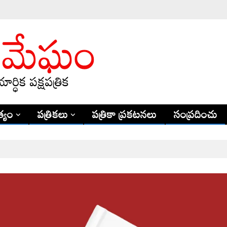
్యం
పత్రికలు
పత్రికా ప్రకటనలు
సంప్రదించు