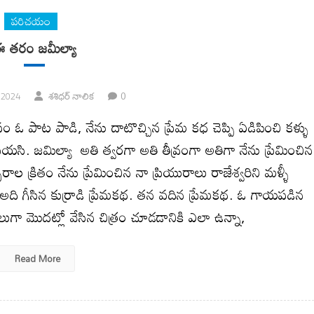
పరిచయం
 తరం జమీల్యా
0
 2024
శశిధర్ నాలిక
ోసం ఓ పాట పాడి, నేను దాటొచ్చిన ప్రేమ కధ చెప్పి ఏడిపించి కళ్ళు
యసి. జమిల్యా అతి త్వరగా అతి తీవ్రంగా అతిగా నేను ప్రేమించిన
రాల క్రితం నేను ప్రేమించిన నా ప్రియురాలు రాజేశ్వరిని మళ్ళీ
. అది గీసిన కుర్రాడి ప్రేమకథ. తన వదిన ప్రేమకథ. ఓ గాయపడిన
ా మొదట్లో వేసిన చిత్రం చూడడానికి ఎలా ఉన్నా,
Read More