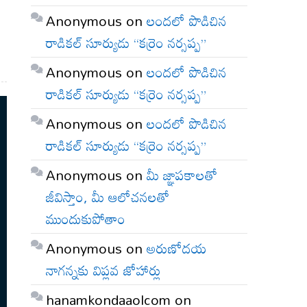
Anonymous
on
లందలో పొడిచిన
రాడికల్ సూర్యుడు “కర్రెం నర్సప్ప”
Anonymous
on
లందలో పొడిచిన
రాడికల్ సూర్యుడు “కర్రెం నర్సప్ప”
Anonymous
on
లందలో పొడిచిన
రాడికల్ సూర్యుడు “కర్రెం నర్సప్ప”
Anonymous
on
మీ జ్ఞాపకాలతో
జీవిస్తాం, మీ ఆలోచనలతో
ముందుకుపోతాం
Anonymous
on
అరుణోదయ
నాగన్నకు విప్లవ జోహార్లు
hanamkondaaolcom
on