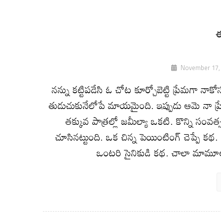
ఈ
November 17,
నన్ను కట్టిపడేసి ఓ చోట కూర్చోబెట్టి ప్రేమగా నాక
తుడుచుకునేలోపే మాయమైంది. ఇప్పుడు ఆమె నా ప్రే
తక్కువ పాత్రల్లో జమీల్యా ఒకటి. కొన్ని సంవత్స
చూసినట్టుంది. ఒక చిన్న పెయింటింగ్ చెప్పే కథ
ఒంటరి సైనికుడి కథ. చాలా మామూలుగ