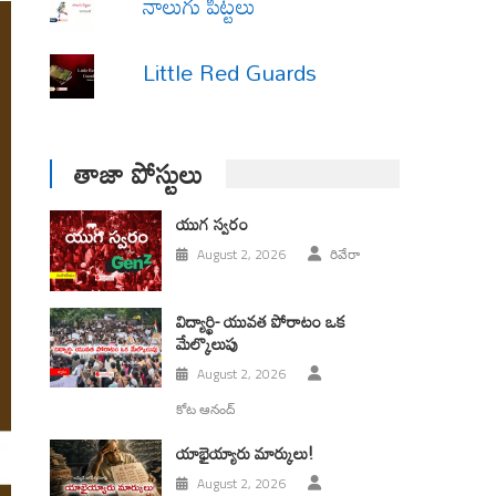
నాలుగు పిట్టలు
Little Red Guards
తాజా పోస్టులు
యుగ స్వ‌రం
August 2, 2026
రివేరా
విద్యార్థి- యువత పోరాటం ఒక
మేల్కొలుపు
August 2, 2026
కోట ఆనంద్
యాభైయ్యారు మార్కులు!
August 2, 2026