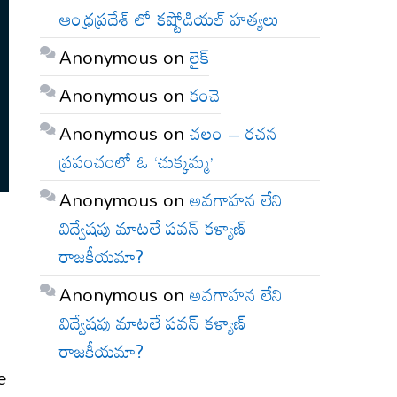
ఆంధ్రప్రదేశ్ లో కష్టోడియల్ హత్యలు
Anonymous
on
లైక్
Anonymous
on
కంచె
Anonymous
on
చలం – రచన
ప్రపంచంలో ఓ ‘చుక్కమ్మ’
Anonymous
on
అవగాహన లేని
విద్వేషపు మాటలే పవన్ కళ్యాణ్
రాజకీయమా?
Anonymous
on
అవగాహన లేని
విద్వేషపు మాటలే పవన్ కళ్యాణ్
రాజకీయమా?
e