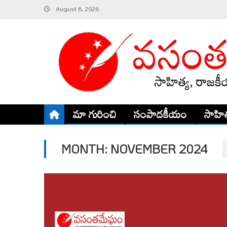
Skip
August 6, 2026
to
content
మా గురించి
సంపాదకీయం
సాహిత
MONTH:
NOVEMBER 2024