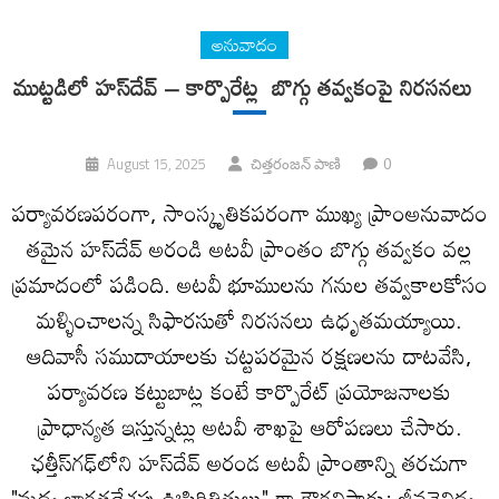
అనువాదం
ముట్టడిలో హస్‌దేవ్ – కార్పొరేట్ల బొగ్గు తవ్వకంపై నిరసనలు
0
August 15, 2025
చిత్తరంజన్ పాణి
పర్యావరణపరంగా, సాంస్కృతికపరంగా ముఖ్య ప్రాంఅనువాదం
తమైన హస్‌దేవ్ అరండి అటవీ ప్రాంతం బొగ్గు తవ్వకం వల్ల
ప్రమాదంలో పడింది. అటవీ భూములను గనుల తవ్వకాలకోసం
మళ్ళించాలన్న సిఫారసుతో నిరసనలు ఉధృతమయ్యాయి.
ఆదివాసీ సముదాయాలకు చట్టపరమైన రక్షణలను దాటవేసి,
పర్యావరణ కట్టుబాట్ల కంటే కార్పొరేట్ ప్రయోజనాలకు
ప్రాధాన్యత ఇస్తున్నట్లు అటవీ శాఖపై ఆరోపణలు చేసారు.
ఛత్తీస్‌గఢ్‌లోని హస్‌దేవ్ అరండ అటవీ ప్రాంతాన్ని తరచుగా
"మధ్య భారతదేశపు ఊపిరితిత్తులు" గా గౌరవిస్తారు; జీవవైవిధ్య ,