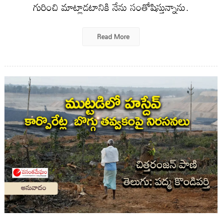
గురించి మాట్లాడటానికి నేను సంతోషిస్తున్నాను.
Read More