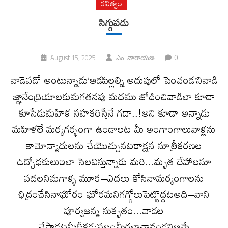
కవిత్వం
సిగ్గుపడు
0
August 15, 2025
ఎం. నారాయణ
వాడెవడో అంటున్నాడు‘ఆడపిల్లల్ని అదుపులో పెంచండ’నివాడి
జ్ఞానేంద్రియాలకుమగతనపు మదము జోడించివాడిలా కూడా
కూసేడుమహిళ సహకరిస్తేనే గదా..!అని కూడా అన్నాడు
మహిళలే మర్మగర్భంగా ఉండాలట మీ అంగాంగాలువాళ్లను
కామోన్మాదులను చేయొచ్చునటరాక్షస సూత్రీకరణల
ఉద్బోధకులుఇలా సెలవిస్తున్నారు మరి...మృత దేహాలనూ
వదలనిమగాళ్ళ మూక–ఎదలు కోసినామర్మంగాలను
ఛిద్రంచేసినాఘోరం ఘోరమనిగగ్గోలుపెట్టొద్దటఅది–వాని
పూర్వజన్మ సుకృతం...వాడల
చేస్తాడటమీదీకర్మఫలంమీరలాచావండనిఆమే