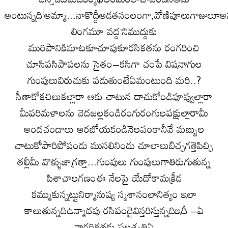
అంటున్నది‘అమ్మా...నాకొద్దీఆడతనంలంగా,వోణిపూలుగాజులూఅ
లింగమూ వద్ద’నిముద్దుకు
మురిపానికిమాటకూచూపుకూరసికతను రంగరించి
చూసిపసిపాపలను సైతం–కసిగా చంపే విషనాగుల
గుంపులువిరుచుకు పడుతుంటేఏమంటుంది మరి..?
సీతాకోకచిలుకల్లారా ఆకు చాటున దాచుకోండిపూవ్వుల్లారా
మీపరిమళాలను వెదజల్లకండిరంగురంగులపక్షుల్లారామీ
అందచందాలు ఆరబోయకండినెలవంకానీవే మబ్బుల
చాటుకోపారిపోపండు ముసలినిండు చూలాలుబిచ్చగత్తెపిచ్చి
తల్లీమీ వొళ్ళుజాగ్రత్తా...గుంపులు గుంపులుగాతిరుగుతున్న
పిశాచాలగణంఈ నేలపై యేదోకామక్రీడ
కమ్ముకున్నట్టునిర్మానుష్య స్మశానంలానిత్యం ఇలా
కాలుతున్నదిఉన్మాదపు రసిపండైవిస్తరిస్తున్నదిఇదీ –ఏ
నాగరికతకు ఫలశృతిఏ