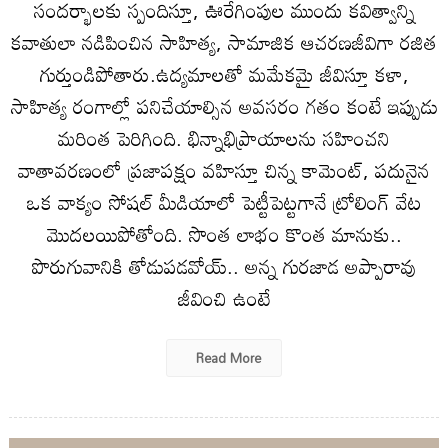
సందర్భాలకు స్పందిస్తూ, ఊరేగింపుల ముందు క‌విత్వాన్ని
క‌వాతులా న‌డిపించిన సాహిత్య‌, సామాజిక ఆచ‌ర‌ణ‌జీవిగా ర‌జిత
గుర్తుండిపోతారు.ఉద్యమాలతో మమేకమై జీవిస్తూ క‌ళా,
సాహిత్య రంగాల్లో ప‌నిచేయాల్సిన అవ‌స‌రం గ‌తం కంటే ఇప్పుడు
మ‌రింత పెరిగింది. భిన్నాభిప్రాయాల‌ను స‌హించ‌ని
వాతావ‌ర‌ణంలో ప్ర‌జాప‌క్షం వ‌హిస్తూ చిన్న కామెంట్‌, ప‌దునైన
ఒక వాక్యం సోష‌ల్ మీడియాలో పెట్టీపెట్ట‌గానే ట్రోలింగ్ వేట‌
మొద‌ల‌యిపోతోంది. సొంత లాభం కొంత మానుకు..
పొరుగువానికి తోడుప‌డ‌వోయ్‌.. అన్న గుర‌జాడ అప్పారావు
జీవించి ఉంటే
Read More