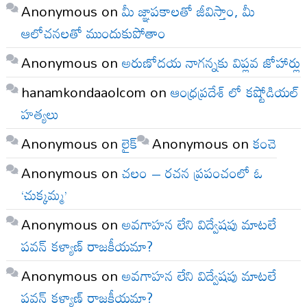
Anonymous
on
మీ జ్ఞాపకాలతో జీవిస్తాం, మీ
ఆలోచనలతో ముందుకుపోతాం
Anonymous
on
అరుణోదయ నాగన్నకు విప్లవ జోహార్లు
hanamkondaaolcom
on
ఆంధ్రప్రదేశ్ లో కష్టోడియల్
హత్యలు
Anonymous
on
లైక్
Anonymous
on
కంచె
Anonymous
on
చలం – రచన ప్రపంచంలో ఓ
‘చుక్కమ్మ’
Anonymous
on
అవగాహన లేని విద్వేషపు మాటలే
పవన్ కళ్యాణ్ రాజకీయమా?
Anonymous
on
అవగాహన లేని విద్వేషపు మాటలే
పవన్ కళ్యాణ్ రాజకీయమా?