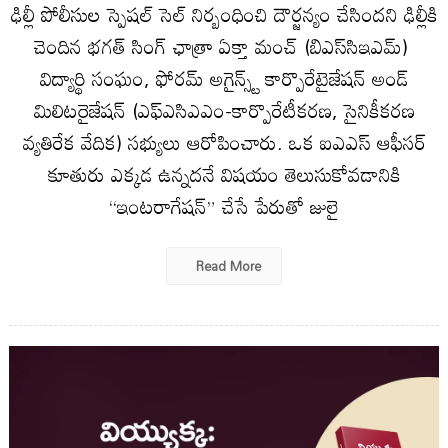
ఢిల్లీ పోలీసుల స్పెషల్ సెల్ నిర్బంధించి దౌర్జన్యం చేసిందని ఢిల్లీకి
చెందిన భగత్ సింగ్ ఛాత్రా ఏక్తా మంచ్ (బిఎస్‌సిఇఎమ్)
విద్యార్థి సంఘం, ఫోరమ్ అగైన్స్ట్ కార్పొరేటైజేషన్ అండ్
మిలిటరైజేషన్ (ఎఫ్ఎసిఎఎం-కార్పొరేటీకరణ, సైనికీకరణ
వ్యతిరేక వేదిక) సభ్యులు ఆరోపించారు. ఒక ఐఎఎస్ ఆఫీసర్
కూతురు ఎక్కడ ఉన్నదనే విషయం తెలుసుకోవడానికి
“ఇంటరాగేషన్” చేసే పేరుతో జులై
Read More