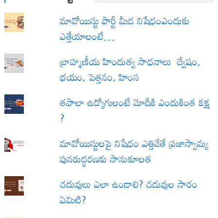
మావోయిస్టు పార్టీ మీద నిషేధంఎందుకు
ఎత్తేయాలంటే…
బ్రాహ్మణీయ హిందుత్వ సాధనాలు ద్వేషం,
భయం, పెత్తనం, హింస
త‌పాలా ఉద్యోగులంటే మోదీకి ఎందుకింత కక్ష
?
మావోయిస్టులపై నిషేధం ఎత్తివేతే ప్రజాస్వామ్య
పునరుద్ధరణకు సానుకూలత
చదువులు ఎలా ఉండాలి? చదువుల సారం
ఏమిటి?