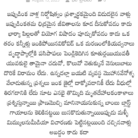
ఇప్పుడింక వాళ్ల నిర్దోషిత్వం ప్రశ్నార్థకమైంది విడుదలైన వాళ్లు
ఇప్పుడింకతమ ఛిద్రమైన జీవితాలను కూడ దీసుకోవడం కాదు
భార్యా పిల్లలతో వియోగ విషాదం పూడ్చుకోవడం కాదు ఒక
తరం కన్నీళ్లు ఇంకిపోయినవికోవిడ్ ఒక మరణంలోకియవ్వనాలు
వృద్ధాప్యాల్లోకి పసిపాపలు పెండ్లికెదిగిన కూతుర్లయియువతీ
యువకులై తామైనా చదువో, కొలువో వెతుక్కునే వెసులుబాటు
దొరికే విరామం లేదు. ఉన్నదల్లా బయటి వ్యవస్థ మొహానవేనోళ్ళ
వేలాడుతున్న ప్రశ్నలు ఇంక జైల్లో దాక్కోవడానికీ లేదు వీధుల్లో
తిరగడానికి లేదు నూట ఎనభై తొమ్మిది మృతదేహాలకంకాళాలు
ప్రశ్నిస్తున్నాయి ప్రాణమొచ్చి మానినాయనుకున్న బాంబు బ్లాస్ట్
గాయాలను కెలికినట్టయి బుసకొడుతున్నాయిఇప్పుడు మళ్ళీ
మిమ్ములనుమీడియా విచారణకు పెట్టినట్లయింది చచ్చినవాళ్లు
అబద్దం కాదు కదా