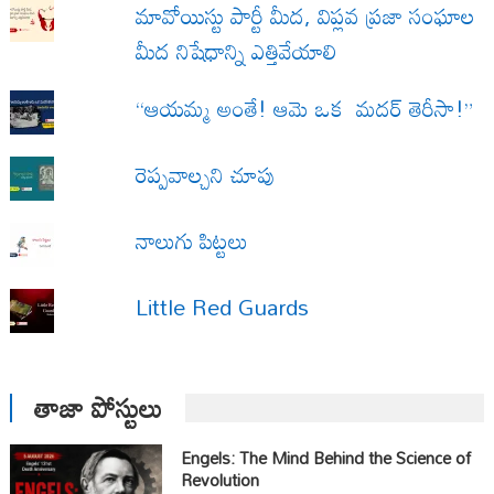
మావోయిస్టు పార్టీ మీద, విప్లవ ప్రజా సంఘాల
మీద నిషేధాన్ని ఎత్తివేయాలి
“ఆయమ్మ అంతే! ఆమె ఒక మదర్ తెరీసా!”
రెప్పవాల్చని చూపు
నాలుగు పిట్టలు
Little Red Guards
తాజా పోస్టులు
Engels: The Mind Behind the Science of
Revolution