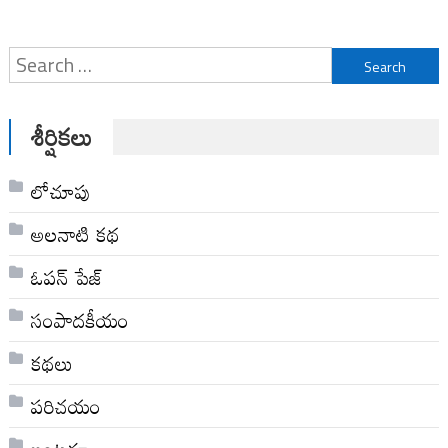
Search
for:
శీర్షికలు
లోచూపు
అల‌నాటి క‌థ‌
ఓపన్ పేజ్
సంపాదకీయం
కథలు
పరిచయం