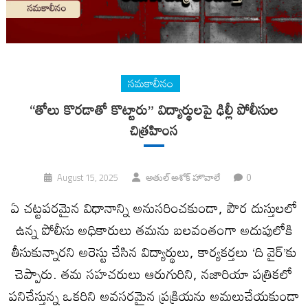
సమకాలీనం
“తోలు కొరడాతో కొట్టారు” విద్యార్థులపై ఢిల్లీ పోలీసుల
చిత్రహింస
0
August 15, 2025
అతుల్ అశోక్ హొవాలే
ఏ చట్టపరమైన విధానాన్ని అనుసరించకుండా, పౌర దుస్తులలో
ఉన్న పోలీసు అధికారులు తమను బలవంతంగా అదుపులోకి
తీసుకున్నారని అరెస్టు చేసిన విద్యార్థులు, కార్యకర్తలు ‘ది వైర్‌’కు
చెప్పారు. తమ సహచరులు ఆరుగురిని, నజారియా పత్రికలో
పనిచేస్తున్న ఒకరిని అవసరమైన ప్రక్రియను అమలుచేయకుండా