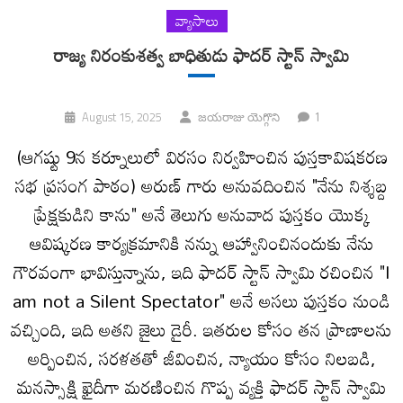
వ్యాసాలు
రాజ్య నిరంకుశత్వ బాధితుడు ఫాదర్ స్టాన్ స్వామి
1
August 15, 2025
జయరాజు యెగ్గొని
(ఆగష్టు 9న కర్నూలులో విరసం నిర్వహించిన పుస్తకావిషకరణ
సభ ప్రసంగ పాఠం) అరుణ్ గారు అనువదించిన "నేను నిశ్శబ్ద
ప్రేక్షకుడిని కాను" అనే తెలుగు అనువాద పుస్తకం యొక్క
ఆవిష్కరణ కార్యక్రమానికి నన్ను ఆహ్వానించినందుకు నేను
గౌరవంగా భావిస్తున్నాను, ఇది ఫాదర్ స్టాన్ స్వామి రచించిన "I
am not a Silent Spectator" అనే అసలు పుస్తకం నుండి
వచ్చింది, ఇది అతని జైలు డైరీ. ఇతరుల కోసం తన ప్రాణాలను
అర్పించిన, సరళతతో జీవించిన, న్యాయం కోసం నిలబడి,
మనస్సాక్షి ఖైదీగా మరణించిన గొప్ప వ్యక్తి ఫాదర్ స్టాన్ స్వామి