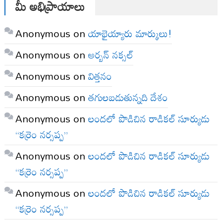
మీ అభిప్రాయాలు
Anonymous
on
యాభైయ్యారు మార్కులు!
Anonymous
on
అర్బన్ నక్సల్
Anonymous
on
విత్తనం
Anonymous
on
తగులబడుతున్నది దేశం
Anonymous
on
లందలో పొడిచిన రాడికల్ సూర్యుడు
“కర్రెం నర్సప్ప”
Anonymous
on
లందలో పొడిచిన రాడికల్ సూర్యుడు
“కర్రెం నర్సప్ప”
Anonymous
on
లందలో పొడిచిన రాడికల్ సూర్యుడు
“కర్రెం నర్సప్ప”