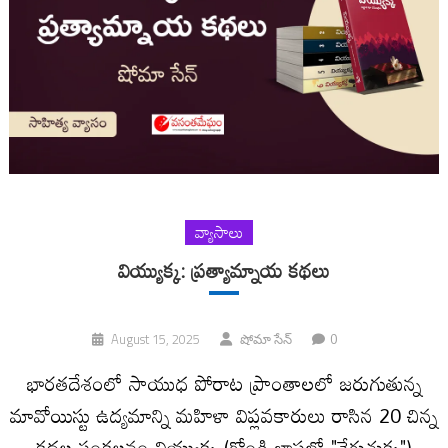
వ్యాసాలు
వియ్యుక్క: ప్రత్యామ్నాయ కథలు
0
August 15, 2025
షోమా సేన్
భారతదేశంలో సాయుధ పోరాట ప్రాంతాలలో జరుగుతున్న
మావోయిస్టు ఉద్యమాన్ని మహిళా విప్లవకారులు రాసిన 20 చిన్న
కథల సంకలనం వియ్యుక్క (గోండి భాషలో "వేగుచుక్క")