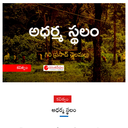
కవిత్వం
అధర్మ స్థలం