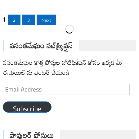
Posts
1
2
3
Next
pagination
వసంతమేఘం సబ్‌స్క్రిప్షన్
వసంతమేఘం కొత్త పోస్టుల నోటిఫికేషన్ కోసం ఇక్కడ మీ
ఈమెయిల్ ను ఎంటర్ చేయండి
Email
Address
Subscribe
పాపులర్ పోస్టులు