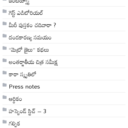
ఇంటర్వ్యూ
గెస్ట్ ఎడిటోరియల్
మీరీ పుస్తకం చదివారా ?
దండకారణ్య సమయం
“మెట్రో జైలు” కథలు
అంతర్జాతీయ చిత్ర సమీక్ష
కారా స్మృతిలో
Press notes
ఆర్ధికం
హస్బెండ్ స్టిచ్ – 3
గల్పిక