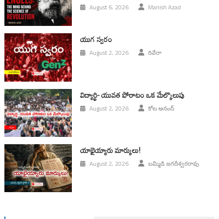
August 6, 2026
Manish Azad
యుగ స్వ‌రం
August 2, 2026
రివేరా
విద్యార్థి- యువత పోరాటం ఒక మేల్కొలుపు
August 2, 2026
కోట ఆనంద్
యాభైయ్యారు మార్కులు!
August 2, 2026
బమ్మిడి జగదీశ్వరరావు