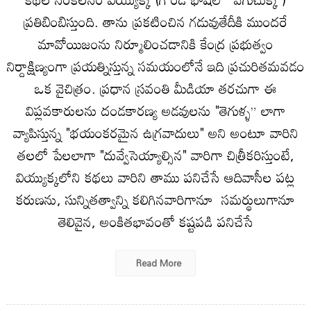
ప్రతిబింబిస్తుంది. తాను ప్రకటించిన గడువుతేదీకి ముందరే
మావోయిజంను నిర్మూలించడానికి కేంద్ర ప్రభుత్వం
నిర్దాక్షిణ్యంగా ప్రయత్నిస్తున్న సమయంలోనే ఇది ప్రచురితమవడం
ఒక వైచిత్రం. ప్రధాన స్రవంతి మీడియా తరచుగా ఈ
విప్లవకారులను దండకారణ్య అడవులను "తెగుళ్ళ” లాగా
వ్యాపిస్తున్న "భయంకరమైన ఉగ్రవాదులు" అని అంటూ వారిని
తలలో పేలలాగా "దువ్వేసెయ్యాల్సిన" వారిగా చిత్రీకరిస్తుంటే,
వియ్యుక్కలోని కథలు వారిని తాము పనిచేసే ఆదివాసీల పట్ల
కరుణను, సున్నితత్వాన్ని కలిగినవారిగానూ సమర్థులుగానూ
తెలివైన, అంకితభావంతో కష్టపడి పనిచేసే
Read More