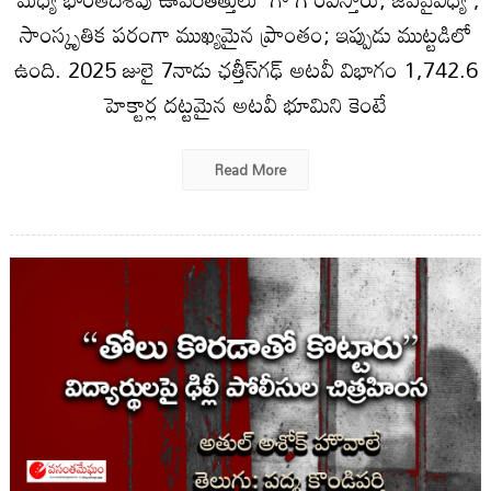
సాంస్కృతిక పరంగా ముఖ్యమైన ప్రాంతం; ఇప్పుడు ముట్టడిలో
ఉంది. 2025 జులై 7నాడు ఛత్తీస్‌గఢ్ అటవీ విభాగం 1,742.6
హెక్టార్ల దట్టమైన అటవీ భూమిని కెంటే
Read More