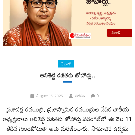
నివాళి
అనిశెట్టి ర‌జిత‌కు జోహార్లు..
0
August 15, 2025
విరసం
ప్ర‌జాప‌క్ష ర‌చ‌యిత్రి, ప్ర‌జాస్వామిక ర‌చ‌యిత్రుల వేదిక జాతీయ
అధ్య‌క్షురాలు అనిశెట్టి ర‌జిత‌కు జోహార్లు.వ‌రంగ‌ల్‌లో ఈ నెల 11
తేదీన గుండెపోటుతో ఆమె మ‌ర‌ణించారు. సామాజిక ఉద్యమ