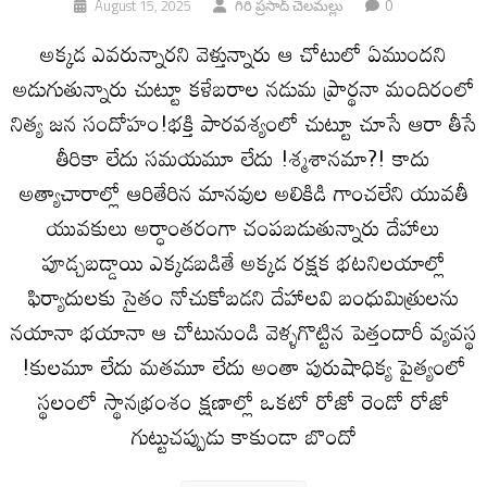
0
August 15, 2025
గిరి ప్రసాద్ చెలమల్లు
అక్కడ ఎవరున్నారని వెళ్తున్నారు ఆ చోటులో ఏముందని
అడుగుతున్నారు చుట్టూ కళేబరాల నడుమ ప్రార్థనా మందిరంలో
నిత్య జన సందోహం!భక్తి పారవశ్యంలో చుట్టూ చూసే ఆరా తీసే
తీరికా లేదు సమయమూ లేదు !శ్మశానమా?! కాదు
అత్యాచారాల్లో ఆరితేరిన మానవుల అలికిడి గాంచలేని యువతీ
యువకులు అర్ధాంతరంగా చంపబడుతున్నారు దేహాలు
పూడ్చబడ్డాయి ఎక్కడబడితే అక్కడ రక్షక భటనిలయాల్లో
ఫిర్యాదులకు సైతం నోచుకోబడని దేహాలవి బంధుమిత్రులను
నయానా భయానా ఆ చోటునుండి వెళ్ళగొట్టిన పెత్తందారీ వ్యవస్థ
!కులమూ లేదు మతమూ లేదు అంతా పురుషాధిక్య పైత్యంలో
స్థలంలో స్థానభ్రంశం క్షణాల్లో ఒకటో రోజో రెండో రోజో
గుట్టుచప్పుడు కాకుండా బొందో