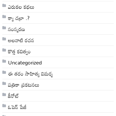
ఎరుకల కథలు
క్యా చల్రా .?
సంస్మరణ
అలనాటి రచన
కొత్త కవిత్వం
Uncategorized
ఈ తరం సాహిత్య విమర్శ
పత్రికా ప్రకటనలు
కీనోట్
ఓపెన్ పేజీ