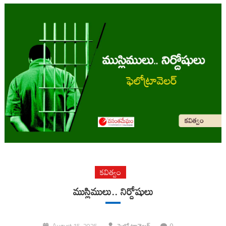
కవిత్వం
ముస్లిములు.. నిర్దోషులు
0
August 15, 2025
ఫెలో ట్రావెలర్