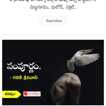
మెట్టగూడెం, దులోడ్‌, సక్లెట్‌,
Read More