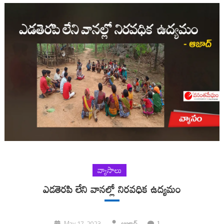
వ్యాసాలు
ఎడతెరపి లేని వానల్లో నిరవధిక ఉద్యమం
1
May 17, 2023
ఆజాద్