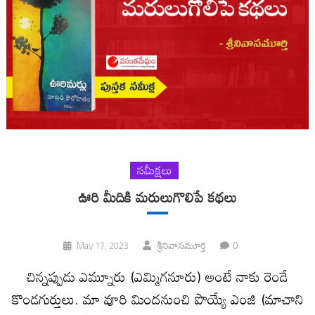
సమీక్షలు
ఊరి మీదికి మరులుగొలిపే కథలు
0
May 17, 2023
శ్రీనివాసమూర్తి
చిన్నప్పుడు ఎమ్నూరు (ఎమ్మిగనూరు) అంటే నాకు రెండే
కొండగుర్తులు. మా వూరి మిందనుంచి పొయ్యే ఎంజి (మాచాని