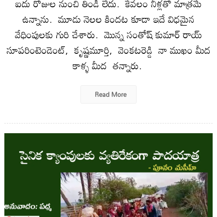
ఐదు రోజుల నుంచి తిండి లేదు. కేవలం నీళ్లతో మాత్రమే
ఉన్నాను. మూడు నెలల కిందట కూడా ఇదే విధమైన
వేధింపులకు గురి చేశారు. మొన్న సంతోష్ కుమార్ రాయ్
సూపరింటెండెంట్, కృష్ణమూర్తి, వెంకటరెడ్డి నా ముఖం మీద
కాళ్ళ మీద తన్నారు.
Read More