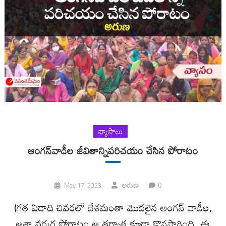
వ్యాసాలు
ఆంగన్‌వాడీల జీవితాన్నిపరిచయం చేసిన పోరాటం
0
May 17, 2023
అరుణ
(గత ఏడాది చివరలో దేశమంతా మొదలైన అంగన్ వాడీల,
ఆశా వర్కర్ల పోరాటం ఆ తర్వాత కూడా కొనసాగింది. ఈ