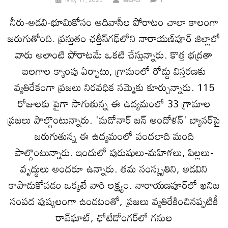
నీరు-అడవి-భూమికోసం ఆదివాసీల పోరాటం చాలా కాలంగా
జరుగుతోంది. ప్రస్తుతం ఛత్తీస్‌గఢ్‌లోని నారాయణ్‌పూర్ జిల్లాలో
వారు అలాంటి పోరాటమే ఒకటి చేస్తున్నారు. కొత్త భద్రతా
బలగాల క్యాంపు ఏర్పాటు, గ్రామంలో రోడ్డు విస్తరణకు
వ్యతిరేకంగా ప్రజలు నిరవధిక సమ్మెకు కూర్చున్నారు. 115
రోజులకు పైగా సాగుతున్న ఈ ఉద్యమంలో 33 గ్రామాల
ప్రజలు పాల్గొంటున్నారు. 'మడోనార్ జన్ ఆందోళన్' బ్యానర్‌పై
జరుగుతున్న ఈ ఉద్యమంలో వందలాది మంది
పాల్గొంటున్నారు. ఇందులో పురుషులు-మహిళలు, పిల్లలు-
వృద్ధులు అందరూ ఉన్నారు. తమ సంస్కృతిని, అడవిని
కాపాడుకోవడం ఒక్కటే వారి లక్ష్యం. నారాయణపూర్‌లో ఖనిజ
సంపద పుష్కలంగా ఉండటంతో, ప్రజలు వ్యతిరేకించినప్పటికీ
రావ్‌ఘాట్, ఛోటేడోంగర్‌లో గనుల