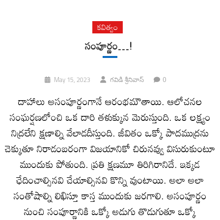
కవిత్వం
సంపూర్ణం…!
0
May 15, 2023
గవిడి శ్రీనివాస్
దాహాలు అసంపూర్ణంగానే ఆరంభమౌతాయి. ఆలోచనల
సంఘర్షణలోంచి ఒక దారి తళుక్కున మెరుస్తుంది. ఒక లక్ష్యం
నిద్రలేని క్షణాల్ని వేలాడదీస్తుంది. జీవితం ఒక్కో పాదముద్రను
చెక్కుతూ నిరాడంబరంగా విజయానికో చిరునవ్వు విసురుకుంటూ
ముందుకు పోతుంది. ప్రతి క్షణమూ తిరిగిరానిదే. ఇక్కడ
ఛేదించాల్సినవి చేయాల్సినవి కొన్ని వుంటాయి. అలా అలా
సంతోషాల్ని లిఖిస్తూ కాస్త ముందుకు జరగాలి. అసంపూర్ణం
నుంచి సంపూర్ణానికి ఒక్కో అడుగు తొడుగుతూ ఒక్కో