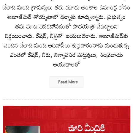
వేలాది మంది గ్రామస్తులు తమ మూడు అంశాల డిమాండ్ల కోసం
అబూజ్‌మడ్ తోయ్మెటాలో ధర్నాకు కూర్చున్నారు. ప్రభుత్వం
తమ మాట వినకపోవడంతో పాదయాత్ర చేపట్టాలని
నిర్ణయించారు. రేషన్, నీళ్లతో బయలుదేరారు. అబూజ్‌మడ్‌కు
చెందిన వేలాది మంది ఆదివాసీలు శుక్రవారంనాడు మండుతున్న
ఎండలో రేషన్, నీరు, నిత్యావసర వస్తువులు, సంప్రదాయ
ఆయుధాలతో
Read More