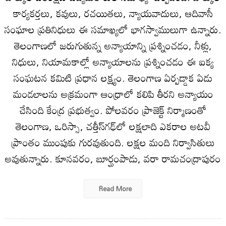
కార్యకర్తలు, కవులు, రచయితలు, న్యాయవాదులు, ఆదివాసీ
సంఘాల ప్రతినిధులు ఈ సమాఖ్యలో భాగస్వాములుగా ఉన్నారు.
తెలంగాణలో జరుగుతున్న అన్యాయాన్ని ప్రశ్నించడం, నీళ్లు,
నిధులు, నియామకాల్లో అన్యాయాలను ప్రశ్నించడం ఈ ఐక్య
సంఘటన కమిటి ప్రధాన లక్ష్యం. తెలంగాణ ఏర్పడ్డాక ఏడు
మండలాలను అక్రమంగా ఆంధ్రాలో కలిపి తీరని అన్యాయం
చేసింది కేంద్ర ప్రభుత్వం. పోలవరం ప్రాజెక్ట్‌ నిర్మాణంతో
తెలంగాణ, ఒరిస్సా, చత్తీస్‌గఢ్‌లో లక్షలాది ఎకరాల అటవీ
ప్రాంతం ముంపుకు గురవుతుంది. లక్షల మంది నిర్వాసితులు
అవుతున్నారు. కూనవరం, బూర్ఘంపాడు, వరా రామచంద్రాపురం
Read More