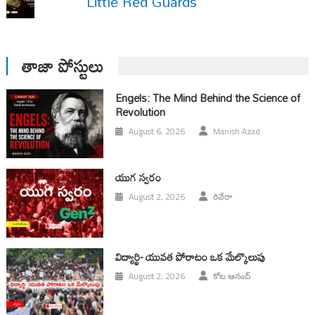
Little Red Guards
తాజా పోస్టులు
Engels: The Mind Behind the Science of
Revolution
August 6, 2026
Manish Azad
యుగ స్వ‌రం
August 2, 2026
రివేరా
విద్యార్థి- యువత పోరాటం ఒక మేల్కొలుపు
August 2, 2026
కోట ఆనంద్