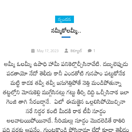
స్పందన
నమ్మీకోలమ్మీ..
1
May 17, 2023
కెక్యూబ్
అమ్మీ ఓలమ్మీ ఉపాధి హామీ పనికెల్లొచ్చీసినావేటి. డబ్బులెప్పుడు
పడతాయో నేదో తెలీదు కానీ ఎండతోటి గునపాం పట్టుకోనేక
మట్టి కాడక తవ్వీ తవ్వీ ఇసుగెత్తిపోతే‌ నెత్తి మండిపోతున్నా
తట్టల్తోని మోసుకెల్లి ముగ్గేసినట్లు గట్టు తీర్సి దిద్ది‌ ఒచ్చీసినాక ఇలా‌
గెంజి తాగి సేరబడ్డానే. ఏటో ఈమజ్జెన ఒల్లలిసిపోయొచ్చినా
సరే నిద్దర కంటి మీదకి రాక‌ టీవీ సూడ్డం
అలవాటయిపోయినాదే. సీరియల్లు సూడ్డం మొదలెడితే రాతిరి
పది వరకు ఆపనేం. గుంట్లకొండి పోసినామా లేదో కూడా తెలీడం