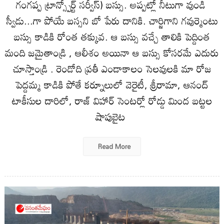
గంగప్ప ట్రాన్స్పోర్ట్ సర్వీస్) బస్సు. అప్పట్లో నీటుగా వుండి
స్వీడు...గా పోయే బస్సని బో పేరు దానికి. చార్జిగాని గవుర్మెంటు
బస్సు కాడికి రోంత తక్కువ. ఆ బస్సు వచ్చే తాలికి పెద్దింత
మంది జమైతాండ్రి , ఆలీశం అయినా ఆ బస్సు కోసరమే ఎదురు
చూస్తాండ్రి . రెండోది ప్రతీ ఎండాకాలం సెలవులకి మా రోజ
పెద్దమ్మ కాడికి పోతే కర్నూలులో వెరైటీ, శ్రీరామా, ఆనంద్
టాకీసుల దారిలో, రాజ్ విహార్ సెంటర్లో రోడ్డు మింద బట్టల
షాపుబైట
Read More