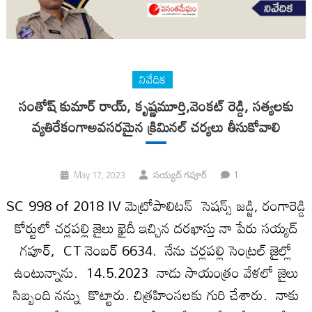
నివేదిక
సంతోష్ కుమార్ రాయ్, కృష్ణమూర్తి,వెంకట్ రెడ్డి, సత్యలకు
వ్యతిరేకంగాఅవసరమైన క్రిమినల్ చర్యలు తీసుకోవాలి
1
May 17, 2023
సయ్యద్ గపూర్
SC 998 of 2018 IV మెట్రోపాలిటన్ సెషన్స్ జడ్జి, రంగారెడ్డి
కోర్టులో చర్లపల్లి జైలు ఖైదీ ఇచ్చిన దరఖాస్తు నా పేరు సయ్యద్
గపూర్, CT నెంబర్ 6634. నేను చర్లపల్లి సెంట్రల్ జైల్లో
ఉంటున్నాను. 14.5.2023 నాడు సాయంత్రం వేళలో జైలు
సిబ్బంది నన్ను కొట్టారు. చిత్రహింసలకు గురి చేశారు. నాకు