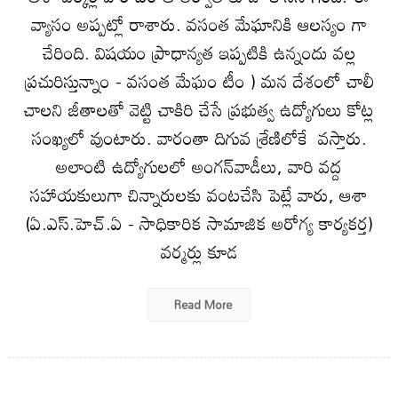
వ్యాసం అప్పట్లో రాశారు. వసంత మేఘానికి ఆలస్యం గా
చేరింది. విషయం ప్రాధాన్యత ఇప్పటికి ఉన్నందు వల్ల
ప్రచురిస్తున్నాం - వసంత మేఘం టీం ) మన దేశంలో చాలీ
చాలని జీతాలతో వెట్టి చాకిరి చేసే ప్రభుత్వ ఉద్యోగులు కోట్ల
సంఖ్యలో వుంటారు. వారంతా దిగువ శ్రేణిలోకే వస్తారు.
అలాంటి ఉద్యోగులలో అంగన్‌వాడీలు, వారి వద్ద
సహాయకులుగా చిన్నారులకు వంటచేసి పెట్లే వారు, ఆశా
(ఏ.ఎస్‌.హెచ్‌.ఏ - సాధికారిక సామాజిక అరోగ్య కార్యకర్త)
వర్మర్లు కూడ
Read More