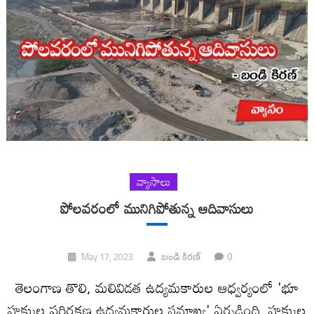
వ్యాసాలు
పోలవరంలో మునిగిపోతున్న ఆదివాసులు
0
May 17, 2023
బండి కిరణ్
తెలంగాణ తొలి, మలివిడత ఉద్యమకారుల ఆధ్వర్యంలో 'భూ
హక్కుల పరిరక్షణ ఉద్యమకారుల సమాఖ్య' ఏర్పడింది. హక్కుల