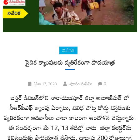
నివేదిక
సైనిక క్యాంపులకు వ్యతిరేకంగా పాదయాత్ర
0
May 17, 2023
పూనం మసీహ్
బస్తర్ డివిజన్‌లోని నారాయణపూర్ జిల్లా అబూజ్‌మడ్ లో
సీఆర్‌పీఎఫ్ క్యాంపు ఏర్పాటు, వివిధ చోట్ల రోడ్డు విస్తరణకు
వ్యతిరేకంగా ఆదివాసీలు చాలా కాలంగా ఆందోళన చేస్తున్నారు.
ఈ సందర్భంగా మే 12, 13 తేదీల్లో వారు జిల్లా కలెక్టర్‌ను
కలిసేందుకు పాదయాత్ర చేసారు. దాదాపు 200 రోజులుగా,