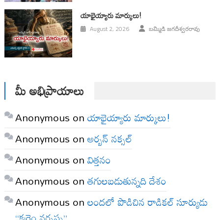
యాభైయ్యారు మార్కులు!
August 2, 2026
బమ్మిడి జగదీశ్వరరావు
మీ అభిప్రాయాలు
Anonymous
on
యాభైయ్యారు మార్కులు!
Anonymous
on
అర్బన్ నక్సల్
Anonymous
on
విత్తనం
Anonymous
on
తగులబడుతున్నది దేశం
Anonymous
on
లందలో పొడిచిన రాడికల్ సూర్యుడు
“కర్రెం నర్సప్ప”