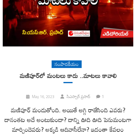
సంపాదకీయం
మణిపూర్‌లో మంటలు కాదు ..మాటలు కావాలి
1
May 16, 2023
సిఎస్సార్ ప్రసాద్
మణిపూర్‌ మండుతోంది. అయితే అగ్గి రాజేసింది ఎవరు?
దానంతట అదే అంటుకుందా? దాన్ని ఊది ఊది పెనుమంటగా
మార్చిందెవరు? అక్కడి ఆదివాసీలేనా? ఇదంతా కేవలం