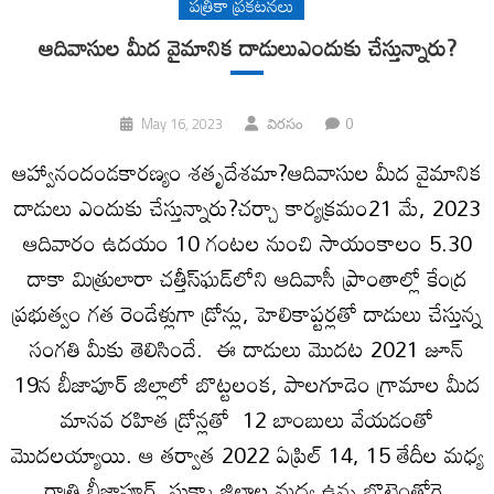
పత్రికా ప్రకటనలు
ఆదివాసుల మీద వైమానిక దాడులుఎందుకు చేస్తున్నారు?
0
May 16, 2023
విరసం
ఆహ్వానందండకారణ్యం శతృదేశమా?ఆదివాసుల మీద వైమానిక
దాడులు ఎందుకు చేస్తున్నారు?చర్చా కార్యక్రమం21 మే, 2023
ఆదివారం ఉదయం 10 గంటల నుంచి సాయంకాలం 5.30
దాకా మిత్రులారా చత్తీస్‌ఘడ్‌లోని ఆదివాసీ ప్రాంతాల్లో కేంద్ర
ప్రభుత్వం గత రెండేళ్లుగా డ్రోన్లు, హెలికాప్టర్లతో దాడులు చేస్తున్న
సంగతి మీకు తెలిసిందే. ఈ దాడులు మొదట 2021 జూన్‌
19న బీజాపూర్‌ జిల్లాలో బొట్టలంక, పాలగూడెం గ్రామాల మీద
మానవ రహిత డ్రోన్లతో 12 బాంబులు వేయడంతో
మొదలయ్యాయి. ఆ తర్వాత 2022 ఏప్రిల్‌ 14, 15 తేదీల మధ్య
రాత్రి బీజాపూర్‌, సుక్మా జిల్లాల మధ్య ఉన్న బొట్టెంతోగె,