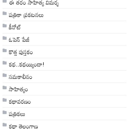
ఈ తరం సాహిత్య విమర్శ
పత్రికా ప్రకటనలు
కీనోట్
ఓపెన్ పేజీ
కొత్త పుస్తకం
కథ..కథయ్యిందా!
సమకాలీనం
సాహిత్యం
కథావరణం
పత్రికలు
కథా తెలంగాణ