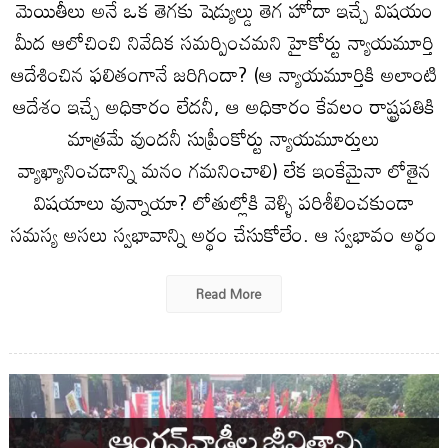
మెయితీలు అనే ఒక తెగకు షెడ్యుల్డు తెగ హోదా ఇచ్చే విషయం
మీద ఆలోచించి నివేదిక సమర్పించమని హైకోర్టు న్యాయమూర్తి
ఆదేశించిన ఫలితంగానే జరిగిందా? (ఆ న్యాయమూర్తికి అలాంటి
ఆదేశం ఇచ్చే అధికారం లేదనీ, ఆ అధికారం కేవలం రాష్ట్రపతికి
మాత్రమే వుందనీ సుప్రీంకోర్టు న్యాయమూర్తులు
వ్యాఖ్యానించడాన్ని మనం గమనించాలి) లేక ఇంకేమైనా లోతైన
విషయాలు వున్నాయా? లోతుల్లోకి వెళ్ళి పరిశీలించకుండా
సమస్య అసలు స్వభావాన్ని అర్థం చేసుకోలేం. ఆ స్వభావం అర్థం
Read More