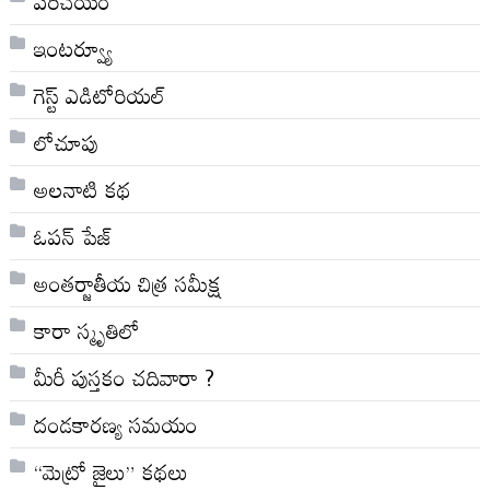
పరిచయం
ఇంటర్వ్యూ
గెస్ట్ ఎడిటోరియల్
లోచూపు
అల‌నాటి క‌థ‌
ఓపన్ పేజ్
అంతర్జాతీయ చిత్ర సమీక్ష
కారా స్మృతిలో
మీరీ పుస్తకం చదివారా ?
దండకారణ్య సమయం
“మెట్రో జైలు” కథలు