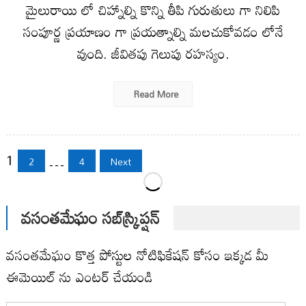
మైలురాయి లో చిహ్నాల్ని కొన్ని తీపి గురుతులు గా నిలిపి
సంపూర్ణ ప్రయాణం గా ప్రయత్నాల్ని మలచుకోవడం లోనే
వుంది. జీవితపు గెలుపు రహస్యం.
Read More
Posts
1
…
2
4
Next
pagination
వసంతమేఘం సబ్‌స్క్రిప్షన్
వసంతమేఘం కొత్త పోస్టుల నోటిఫికేషన్ కోసం ఇక్కడ మీ
ఈమెయిల్ ను ఎంటర్ చేయండి