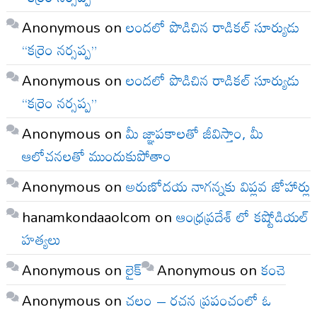
Anonymous
on
లందలో పొడిచిన రాడికల్ సూర్యుడు
“కర్రెం నర్సప్ప”
Anonymous
on
లందలో పొడిచిన రాడికల్ సూర్యుడు
“కర్రెం నర్సప్ప”
Anonymous
on
మీ జ్ఞాపకాలతో జీవిస్తాం, మీ
ఆలోచనలతో ముందుకుపోతాం
Anonymous
on
అరుణోదయ నాగన్నకు విప్లవ జోహార్లు
hanamkondaaolcom
on
ఆంధ్రప్రదేశ్ లో కష్టోడియల్
హత్యలు
Anonymous
on
లైక్
Anonymous
on
కంచె
Anonymous
on
చలం – రచన ప్రపంచంలో ఓ