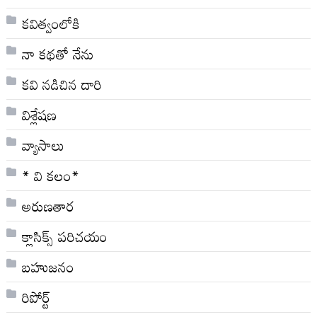
కవిత్వంలోకి
నా క‌థ‌తో నేను
కవి నడిచిన దారి
విశ్లేషణ
వ్యాసాలు
* వి క‌లం*
అరుణతార
క్లాసిక్స్ ప‌రిచ‌యం
బహుజనం
రిపోర్ట్