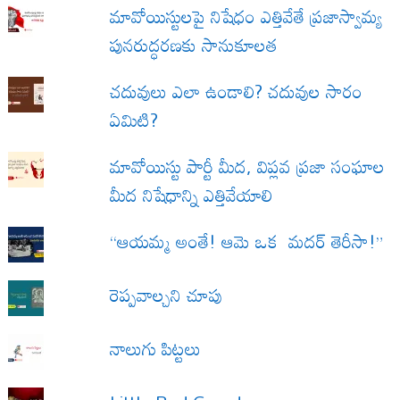
మావోయిస్టులపై నిషేధం ఎత్తివేతే ప్రజాస్వామ్య
పునరుద్ధరణకు సానుకూలత
చదువులు ఎలా ఉండాలి? చదువుల సారం
ఏమిటి?
మావోయిస్టు పార్టీ మీద, విప్లవ ప్రజా సంఘాల
మీద నిషేధాన్ని ఎత్తివేయాలి
“ఆయమ్మ అంతే! ఆమె ఒక మదర్ తెరీసా!”
రెప్పవాల్చని చూపు
నాలుగు పిట్టలు