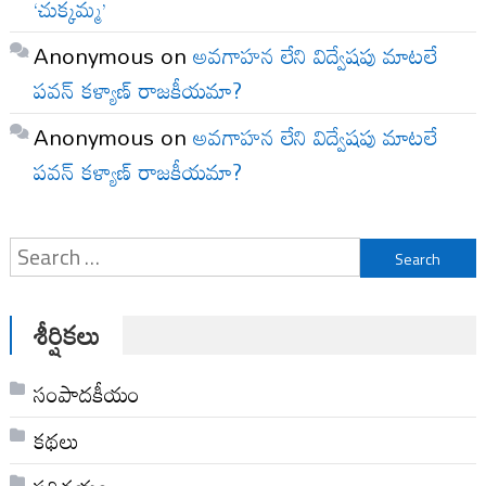
‘చుక్కమ్మ’
Anonymous
on
అవగాహన లేని విద్వేషపు మాటలే
పవన్ కళ్యాణ్ రాజకీయమా?
Anonymous
on
అవగాహన లేని విద్వేషపు మాటలే
పవన్ కళ్యాణ్ రాజకీయమా?
Search
for:
శీర్షికలు
సంపాదకీయం
కథలు