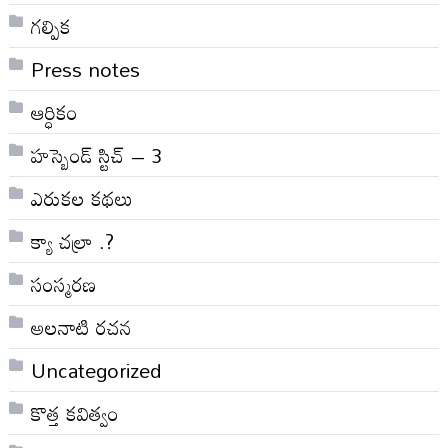
గల్పిక
Press notes
ఆర్ధికం
హస్బెండ్ స్టిచ్ – 3
ఎరుకల కథలు
క్యా చల్రా .?
సంస్మరణ
అలనాటి రచన
Uncategorized
కొత్త కవిత్వం