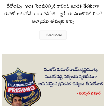
లేదోలమ్మి. ఆలకి సెలవులిచ్చిన కానించి ఇంటికి జేరకుండా
ఈదిలో ఆటల్తోనే కాలం గడిపేత్తున్నారే. ఈ సెల్లులొకటి కదా?
ఆల్నాయన ఈమజ్జెన కొన్న
Read More