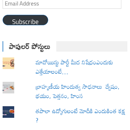
Email
Address
Subscribe
పాపులర్ పోస్టులు
మావోయిస్టు పార్టీ మీద నిషేధంఎందుకు
ఎత్తేయాలంటే…
బ్రాహ్మణీయ హిందుత్వ సాధనాలు ద్వేషం,
భయం, పెత్తనం, హింస
త‌పాలా ఉద్యోగులంటే మోదీకి ఎందుకింత కక్ష
?