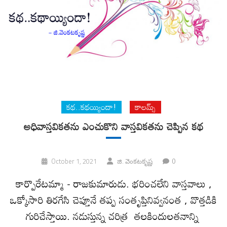
కథ..కథయ్యిందా!
కాలమ్స్
అధివాస్తవికతను ఎంచుకొని వాస్తవికతను చెప్పిన కథ
0
October 1, 2021
జి. వెంక‌ట‌కృష్ణ‌
కార్పొరేటమ్మా - రాజకుమారుడు. భరించలేని వాస్తవాలు ,
ఒక్కోసారి తిరగేసి చెప్తూనే తప్ప సంతృప్తినివ్వనంత , వొత్తడికి
గురిచేస్తాయి. నడుస్తున్న చరిత్ర తలకిందులతనాన్ని