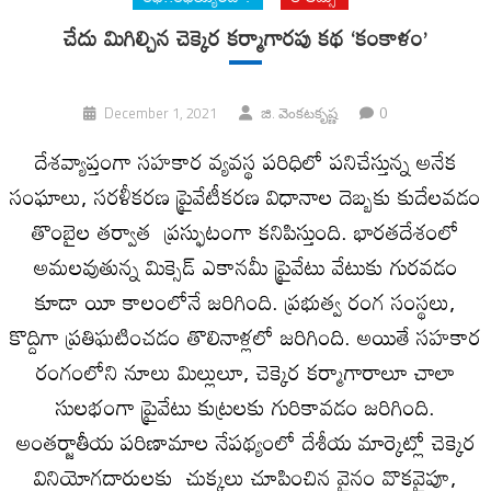
చేదు మిగిల్చిన చెక్కెర కర్మాగారపు కథ ‘కంకాళం’
0
December 1, 2021
జి. వెంక‌ట‌కృష్ణ‌
దేశవ్యాప్తంగా సహకార వ్యవస్థ పరిధిలో పనిచేస్తున్న అనేక
సంఘాలు, సరళీకరణ ప్రైవేటీకరణ విధానాల దెబ్బకు కుదేలవడం
తొంబైల తర్వాత ప్రస్ఫుటంగా కనిపిస్తుంది. భారతదేశంలో
అమలవుతున్న మిక్సెడ్ ఎకానమీ ప్రైవేటు వేటుకు గురవడం
కూడా యీ కాలంలోనే జరిగింది. ప్రభుత్వ రంగ సంస్థలు,
కొద్దిగా ప్రతిఘటించడం తొలినాళ్లలో జరిగింది. అయితే సహకార
రంగంలోని నూలు మిల్లులూ, చెక్కెర కర్మాగారాలూ చాలా
సులభంగా ప్రైవేటు కుట్రలకు గురికావడం జరిగింది.
అంతర్జాతీయ పరిణామాల నేపథ్యంలో దేశీయ మార్కెట్లో చెక్కెర
వినియోగదారులకు చుక్కలు చూపించిన వైనం వొకవైపూ,