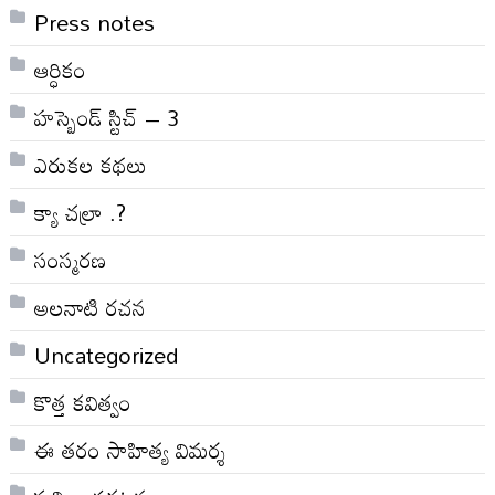
Press notes
ఆర్ధికం
హస్బెండ్ స్టిచ్ – 3
ఎరుకల కథలు
క్యా చల్రా .?
సంస్మరణ
అలనాటి రచన
Uncategorized
కొత్త కవిత్వం
ఈ తరం సాహిత్య విమర్శ