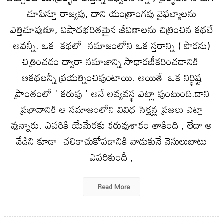
చూపిస్తూ రాజ్యపు, దాని యంత్రాంగపు వైఫల్యాలను
ఎత్తిచూపుతూ, విషాదభరితమైన జీవితాలను చిత్రించిన కథలే
అవన్నీ. ఒక కథలో సమాజంలోని ఒక స్తరాన్ని ( పొరను)
చిత్రించడం ద్వారా సమాజాన్ని సాధారణీకరించడానికి
ఆకథలన్నీ ప్రయత్నించివుంటాయి. అయితే ఒక నిర్ధిష్ట
ప్రాంతంలో ' కరువు ' అనే అవ్యవస్థ ఎట్లా వుంటుంది.దాని
ప్రభావానికి ఆ సమాజంలోని వివిధ సెక్షన్ల ప్రజలు ఎట్లా
వున్నారు. ఎవరికి యేమేరకు కరువుశాకం తాకింది , లేదా ఆ
వేడిని కూడా చలికాచుకోవడానికి వాడుకునే వెసులుబాటు
ఎవరికుందీ ,
Read More