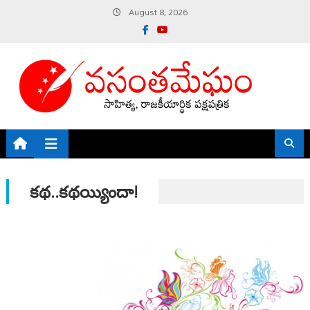
Skip
August 8, 2026
to
content
కథ..కథయ్యిందా!