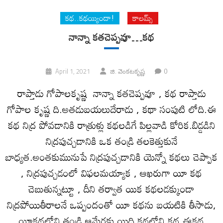
కథ..కథయ్యిందా!
కాలమ్స్
నాన్నా కతచెప్పవూ…కథ
0
April 1, 2021
జి. వెంక‌ట‌కృష్ణ‌
రాప్తాడు గోపాలకృష్ణ నాన్నా కతచెప్పవూ , కథ రాప్తాడు
గోపాల కృష్ణ ది.అతడుబయలుదేరాడు , కథా సంపుటి లోది.ఈ
కథ నిద్ర పోవడానికి రాత్రుళ్లు కథలడిగే పిల్లవాడి కోరిక.బిడ్డడిని
నిద్రపుచ్చడానికి ఒక తండ్రి తలకెత్తుకునే
బాధ్యత.అంతకుమునుపే నిద్రపుచ్చడానికి యెన్నో కథలు చెప్పాక
, నిద్రపుచ్చడంలో విఫలమయ్యాక , ఆఖరుగా యీ కథ
చెబుతున్నట్టూ , దీని తర్వాత యిక కథలడక్కుండా
నిద్రపోయితీరాలనే ఒప్పందంతో యీ కథను బయటికి తీసాడు,
యీకథలోని తండ్రి.ఆమేరకు యిది కథలోని కథ.ఈకథ