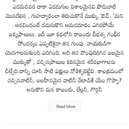
ఎడమచివర దాకా ఏడడుగుల విశాలమైనవి.పొడువాటి
మొనదేలిన , గుహద్వారంలా తెరుచుకొనే ముక్కు.'ఔచ్..'మని
అరచిందంటే దడుసుకొని ఆమడదూరం ఎగిరపోయే
బక్కప్రాణులు. ఇదీ యీ కథలోని రాబందు బీభత్స గంభీర
సోందర్యం.ఎప్పటికైనా తన గుంపు నాయకుడిగా
యెదగాలనుకుంది.ఎదిగింది. అది తన వొంపుదిరిగిన బలమైన
ముక్కుతో , చచ్చినప్రాణుల కఠినమైన శరీరభాగాలను
చీల్చేది.దాన్ని చూసి సాటి పక్షులు నోరెళ్ళబెట్టేవి. కాలక్రమంలో
చచ్చినవాటినీ, బలహీనమైన వాటినీ వేటాడితే యేం గొప్పా?
అనుకొని మన రాబందు, లేల్లనీ, గొర్లనీ
Read More