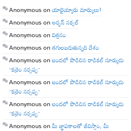
Anonymous
on
యాభైయ్యారు మార్కులు!
Anonymous
on
అర్బన్ నక్సల్
Anonymous
on
విత్తనం
Anonymous
on
తగులబడుతున్నది దేశం
Anonymous
on
లందలో పొడిచిన రాడికల్ సూర్యుడు
“కర్రెం నర్సప్ప”
Anonymous
on
లందలో పొడిచిన రాడికల్ సూర్యుడు
“కర్రెం నర్సప్ప”
Anonymous
on
లందలో పొడిచిన రాడికల్ సూర్యుడు
“కర్రెం నర్సప్ప”
Anonymous
on
మీ జ్ఞాపకాలతో జీవిస్తాం, మీ