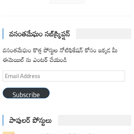
వసంతమేఘం సబ్‌స్క్రిప్షన్
వసంతమేఘం కొత్త పోస్టుల నోటిఫికేషన్ కోసం ఇక్కడ మీ
ఈమెయిల్ ను ఎంటర్ చేయండి
Email
Address
Subscribe
పాపులర్ పోస్టులు