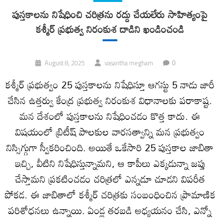
పుస్తకాలను నిషేధించి చరిత్రను రద్దు చేయలేరు సాహిత్యంపై
కశ్మీర్‌ ప్రభుత్వ నిరంకుశ దాడిని ఖండించండి
0
August 8, 2025
vasantha megham
కశ్మీర్‌ ప్రభుత్వం 25 పుస్తకాలను నిషేధిస్తూ ఆగస్టు 5 నాడు జారీ
చేసిన ఉత్తర్వు కేంద్ర ప్రభుత్వ నిరంకుశ విధానాలకు పరాకాష్ట.
మన దేశంలో పుస్తకాలను నిషేధించడం కొత్త కాదు. ఈ
విషయంలో బ్రిటీష్‌ పాలకుల వారసత్వాన్ని మన ప్రభుత్వం
నిస్సిగ్గుగా స్వీకరించింది. అయితే ఒకేసారి 25 పుస్తకాల జాబితా
ఇచ్చి, వీటిని నిషేధిస్తున్నామని, ఆ కాపీలు ఎక్కడున్నా జప్తు
చేస్తామని ప్రకటించడం చరిత్రలో ఎన్నడూ చూడని విపరీత
పోకడ. ఈ జాబితాలో కశ్మీర్‌ చరిత్రకు సంబంధించిన ప్రామాణిక
పరిశోధనలు ఉన్నాయి. ఏండ్ల తరబడి అధ్యయనం చేసి, ఎన్నో