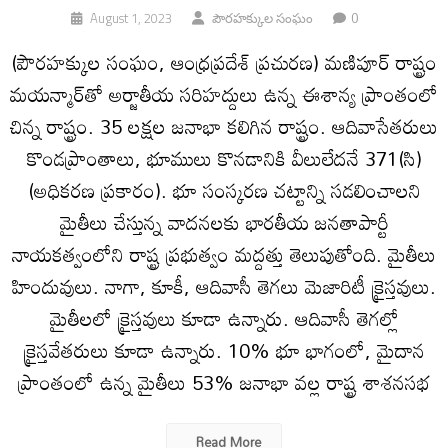
0
August 1, 2023
పౌరహక్కుల సంఘం
(పౌరహక్కుల సంఘం, ఆంధ్రప్రదేశ్ ప్రచురణ) మణిపూర్‌ రాష్ట్రం
మయన్మార్‌తో అర్జాతీయ సరిహద్దులు ఉన్న ఈశాన్య ప్రాంతంలో
చిన్న రాష్ట్రం. 35 లక్షల జనాభా కలిగిన రాష్ట్రం. ఆదివాసేతరులు
కొండప్రాంతాలు, భూములు కొనడానికి వీలులేదనే 371(సి)
(అధికరణ ప్రకారం). భూ సంస్కరణ చట్టాన్ని సడలించాలని
మైతీలు చేస్తున్న వాదనలకు భారతీయ జనతాపార్టీ
నాయకత్వంలోని రాష్ట్ర ప్రభుత్వం మద్దత్తు తెలుపుతోంది. మైతీలు
హిందువులు. నాగా, కూకీ, ఆదివాసీ తెగలు మెజారిటీ క్రైస్తవులు.
మైతీలలో క్రైస్తవులు కూడా ఉన్నారు. ఆదివాసీ తెగల్లో
క్రైస్తవేతరులు కూడా ఉన్నారు. 10% భూ భాగంలో, మైదాన
ప్రాంతంలో ఉన్న మైతీలు 53% జనాభా వల్ల రాష్ట్ర శాశనసభ
Read More