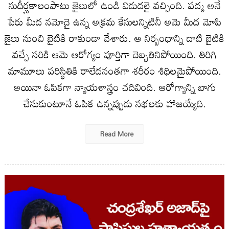
సుదీర్ఘకాలంపాటు జైలులో ఉండి విడుదలై వచ్చింది. పద్మ అనే
పేరు మీద నమోదై ఉన్న అక్రమ కేసులన్నిటినీ అమె మీద మోపి
జైలు నుంచి బైటికి రాకుండా చేశారు. ఆ నిర్బంధాన్ని దాటి బైటికి
వచ్చే సరికి ఆమె ఆరోగ్యం పూర్తిగా దెబ్బతినిపోయింది. తిరిగి
మామూలు పరిస్థితికి రాలేదనంతగా శరీరం శిథిలమైపోయింది.
అయినా ఓపికగా న్యాయశాస్త్రం చదివింది. ఆరోగ్యాన్ని బాగు
చేసుకుంటూనే ఓపిక ఉన్నప్పుడు సభలకు హాజయ్యేది.
Read More