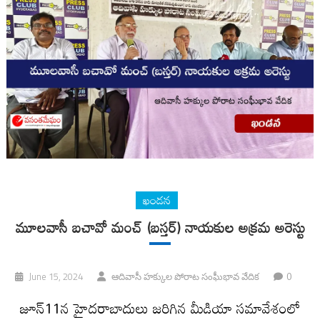
ఖండన
మూలవాసీ బచావో మంచ్ (బస్తర్) నాయకుల అక్రమ అరెస్టు
0
June 15, 2024
ఆదివాసీ హక్కుల పోరాట సంఫీుభావ వేదిక
జూన్11న హైదరాబాదులు జరిగిన మీడియా సమావేశంలో