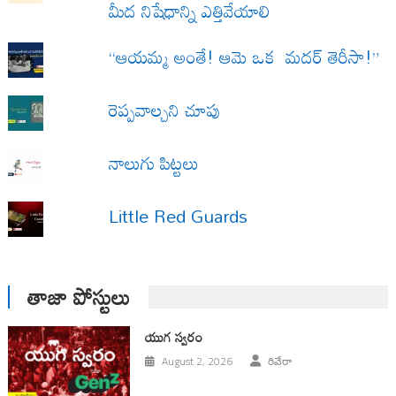
మీద నిషేధాన్ని ఎత్తివేయాలి
“ఆయమ్మ అంతే! ఆమె ఒక మదర్ తెరీసా!”
రెప్పవాల్చని చూపు
నాలుగు పిట్టలు
Little Red Guards
తాజా పోస్టులు
యుగ స్వ‌రం
August 2, 2026
రివేరా