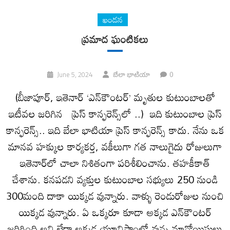
ఖండన
ప్రమాద ఘంటికలు
0
June 5, 2024
బేలా భాటియా
(బీజాపూర్, ఇతెనార్ ‘ఎన్‌కౌంటర్’ మృతుల కుటుంబాలతో
ఇటీవల జరిగిన ప్రెస్ కాన్ఫరెన్స్‌లో ..) ఇది కుటుంబాల ప్రెస్
కాన్ఫరెన్స్.. ఇది బేలా భాటియా ప్రెస్ కాన్ఫరెన్స్ కాదు. నేను ఒక
మానవ హక్కుల కార్యకర్త, వకీలుగా గత నాలుగైదు రోజులుగా
ఇతెనార్‌లో చాలా నిశితంగా పరిశీలించాను. తహకీకాత్
చేశాను. కనపడని వ్యక్తుల కుటుంబాల సభ్యులు 250 నుండి
300మంది దాకా యిక్కడ వున్నారు. వాళ్ళు రెండురోజుల నుంచి
యిక్కడ వున్నారు. ఏ ఒక్కరూ కూడా అక్కడ ఎన్‌కౌంటర్
జరిగింది అని లేదా అక్కడ యూనిఫాంలో వున్న మావోయిస్టులు