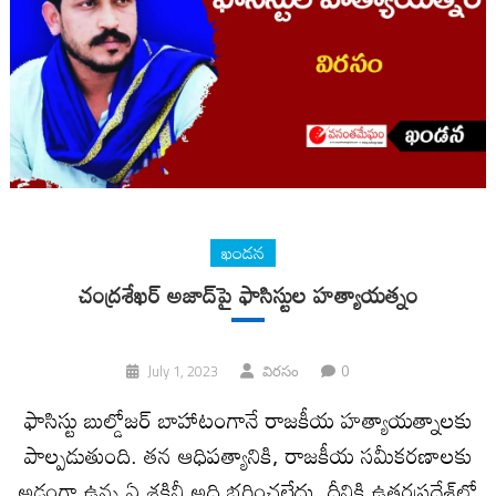
ఖండన
చంద్రశేఖర్‌ అజాద్‌పై ఫాసిస్టుల హత్యాయత్నం
0
July 1, 2023
విరసం
ఫాసిస్టు బుల్డోజర్‌ బాహాటంగానే రాజకీయ హత్యాయత్నాలకు
పాల్పడుతుంది. తన ఆధిపత్యానికి, రాజకీయ సమీకరణాలకు
అడ్డంగా ఉన్న ఏ శక్తినీ అది భరించలేదు. దీనికి ఉత్తరప్రదేశ్‌లో