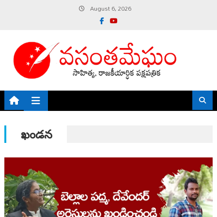
Skip
August 6, 2026
to
content
ఖండన