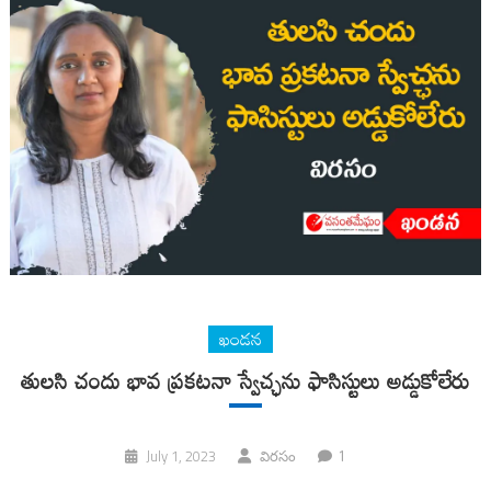
ఖండన
తులసి చందు భావ ప్రకటనా స్వేచ్ఛను ఫాసిస్టులు అడ్డుకోలేరు
1
July 1, 2023
విరసం