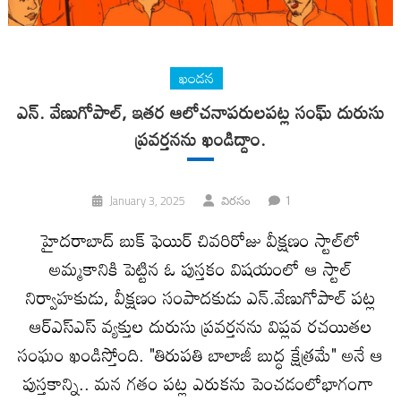
ఖండన
ఎన్. వేణుగోపాల్, ఇతర ఆలోచనాపరులపట్ల సంఘ్ దురుసు
ప్రవర్తనను ఖండిద్దాం.
1
January 3, 2025
విరసం
హైద‌రాబాద్ బుక్ ఫెయిర్ చివ‌రిరోజు వీక్ష‌ణం స్టాల్‌లో
అమ్మ‌కానికి పెట్టిన ఓ పుస్త‌కం విష‌యంలో ఆ స్టాల్
నిర్వాహ‌కుడు, వీక్ష‌ణం సంపాద‌కుడు ఎన్‌.వేణుగోపాల్ ప‌ట్ల‌
ఆర్ఎస్ఎస్ వ్య‌క్తుల‌ దురుసు ప్ర‌వ‌ర్త‌న‌ను విప్ల‌వ ర‌చ‌యితల
సంఘం ఖండిస్తోంది. "తిరుప‌తి బాలాజీ బుద్ధ క్షేత్ర‌మే" అనే ఆ
పుస్త‌కాన్ని.. మ‌న గతం ప‌ట్ల ఎరుక‌ను పెంచ‌డంలోభాగంగా