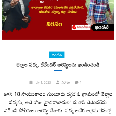
ఖండన
బెల్లాల పద్మ, దేవేందర్‌ అరెస్టులను ఖండించండి
1
July 1, 2023
విరసం
జూన్‌ 18 సాయంకాలం గుంటూరు దగ్గర ఓ గ్రామంలో బెల్లాల
పద్మను, అదే రోజు హైదరాబాదులో దుబాసి దేవేందర్‌ను
ఎన్‌ఐఏ పోలీసులు అరెస్టు చేశారు. పద్మ అనేక అక్రమ కేసుల్లో