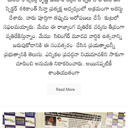
స్పెక్టర్ శశికాంత్ సిన్హా ప్రత్యక్ష ఆద్వర్యంలో అక్రమంగా అరెస్టు
చేశారు. వారు పూర్తిగా తప్పుడు ఆరోపణలు చేసే కుట్రలో
సఫలమయ్యారు. మేము ఈ రాజ్యాంగ వ్యతిరేక చర్యను తీవ్రంగా
వ్యతిరేకిస్తున్నాం. మేము సిలింగేర్ మూడవ వార్షిక ఉత్సవాన్ని
జరుపుకోడానికి ఈ సంవత్సరం చేసిన ప్రయత్నాలన్నీ
ప్రభుత్వానికి తెలుసు. ఎన్నికల ప్రవర్తనా నియమావళిని సాకుగా
చూపించి అనుమతి నిరాకరించారు. అయినప్పటికీ
శాంతియుతంగా
Read More