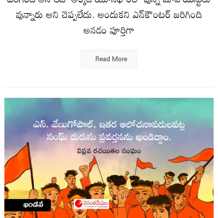
వున్నారు అని చెప్పలేదు. అందుకని ఎన్‌కౌంటర్ జరిగింది
అనడం పూర్తిగా
Read More