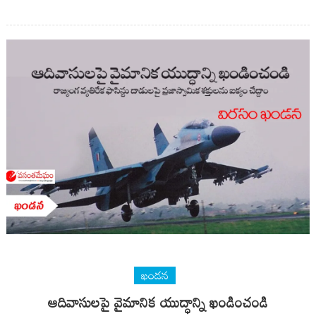
ఖండన
ఆదివాసులపై వైమానిక యుద్ధాన్ని ఖండించండి