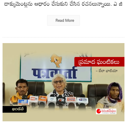
డాక్యుమెంట్లను ఆధారం చేసుకుని చేసిన రచనలున్నాయి. ఎ జి
Read More