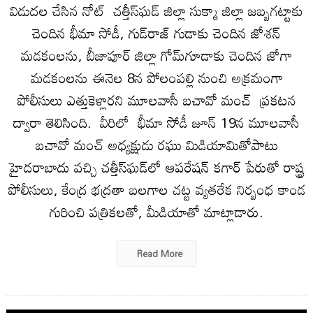
విడుదల చేసిన నోట్ చత్తీస్‌ఘడ్‌ జిల్లా సుక్మా జిల్లా జబ్బగట్టాకు
చెందిన భీమా సోడీ, గుడ్‌రాజ్‌ గుడాకు చెందిన జోశన్‌
మడకంలను, బీజాపూర్‌ జిల్లా గోమ్‌గూడాకు చెందిన జోగా
మడకంలను ఈనెల 8న పోలంపల్లి నుంచి అక్రమంగా
పోలీసులు ఎత్తుకెళ్లారని మూలవాసీ బచావో మంచ్‌ ప్రకటన
ద్వారా తెలిసింది. వీరిలో భీమా సోడీ జూన్‌ 19న మూలవాసీ
బచావో మంచ్‌ అధ్యక్షుడు రఘు మిడియామితోపాటు
హైదరాబాదు వచ్చి చత్తీస్‌ఘడ్‌లో ఆపరేషన్‌ కగార్‌ పేరుతో రాష్ట్ర
పోలీసులు, కేంద్ర భద్రతా బలగాల చట్ట వ్యతరేక నిర్బంధ కాండ
గురించి పత్రికలతో, మీడియాతో మాట్లాడారు.
Read More