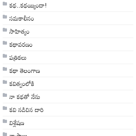
కథ..కథయ్యిందా!
సమకాలీనం
సాహిత్యం
కథావరణం
పత్రికలు
కథా తెలంగాణ
కవిత్వంలోకి
నా క‌థ‌తో నేను
కవి నడిచిన దారి
విశ్లేషణ
వ్యాసాలు