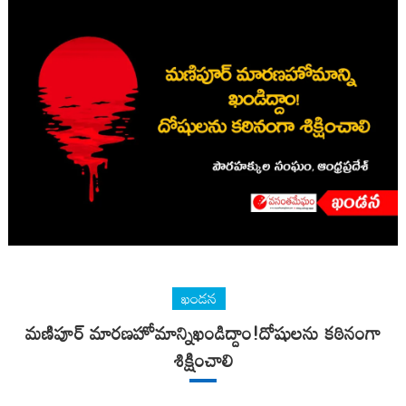
ఖండన
మణిపూర్‌ మారణహోమాన్నిఖండిద్దాం!దోషులను కఠినంగా
శిక్షించాలి