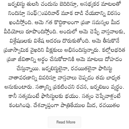
జర్నలిస్టు తులసి చందును బెదిరిస్తూ, అసభ్యకర మాటలతో
నిందిస్తూ సంఫ్‌ుపరివార్‌ మూక దాడి చేయడాన్ని విరసం
ఖండిస్తోంది. ఆమె గత కొద్దికాలంగా ప్రజా సమస్యల మీద
వీడియోలు రూపొందిస్తోంది. అందులో ఆమె చెప్పే వాస్తవాలకు,
విశ్లేషణలకు విశేష ఆదరణ దొరుకుతోంది. ఆమె తీసుకొనే
ప్రజాస్వామిక వైఖరిని వీక్షకులు అభినందిస్తున్నారు. కల్లోలభరిత
ప్రజా జీవితాన్ని అర్థం చేసుకోడానికి ఆమె మాటలు దోహదం
చేస్తున్నాయి. జర్నలిస్టులైనా, రచయితలైనా ఫాసిస్టు
వాతావరణాన్ని వివరిస్తూ వాస్తవాలు చెప్పడం తమ బాధ్యత
అనుకుంటారు. సత్యాన్ని ప్రకటించని రచన, జర్నలిజం వ్యర్థం.
కానీ సత్యమంటే ఫాసిస్టులకు భయం. సత్యం చెప్పేవాళ్లంటే
కంటగింపు. దేశవ్యాప్తంగా పాత్రికేయుల మీద, రచయితల
Read More