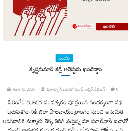
ఖండన
కృష్ణకుమార్ కడ్తీ అరెస్టును ఖండిద్దాం
0
June 15, 2024
మూల్వాసీ బచావో మంచ్, బస్తర్ డివిజన్
సిలింగేర్ మూడవ సంవత్సరం పూర్తయిన సందర్భంగా సభ
జరుపుకోడానికి జిల్లా పాలనాయంత్రాంగం నుంచి అనుమతి
అడగడానికి సుక్మాకు వెళ్ళి తిరిగి వస్తున్న మా మూల్‌వాసీ బచావో
మంచ్ కార్యకర్త కృష్ణ కుమార్ కడ్తీని డోర్నపాల్ పోలీసు ఇన్