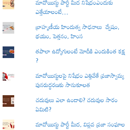
మావోయిస్టు పార్టీ మీద నిషేధంఎందుకు
ఎత్తేయాలంటే…
బ్రాహ్మణీయ హిందుత్వ సాధనాలు ద్వేషం,
భయం, పెత్తనం, హింస
త‌పాలా ఉద్యోగులంటే మోదీకి ఎందుకింత కక్ష
?
మావోయిస్టులపై నిషేధం ఎత్తివేతే ప్రజాస్వామ్య
పునరుద్ధరణకు సానుకూలత
చదువులు ఎలా ఉండాలి? చదువుల సారం
ఏమిటి?
మావోయిస్టు పార్టీ మీద, విప్లవ ప్రజా సంఘాల