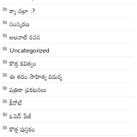
క్యా చల్రా .?
సంస్మరణ
అలనాటి రచన
Uncategorized
కొత్త కవిత్వం
ఈ తరం సాహిత్య విమర్శ
పత్రికా ప్రకటనలు
కీనోట్
ఓపెన్ పేజీ
కొత్త పుస్తకం