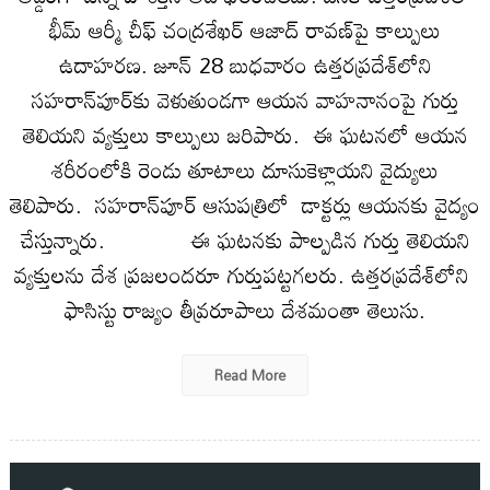
భీమ్‌ ఆర్మీ చీఫ్‌ చంద్రశేఖర్‌ ఆజాద్‌ రావణ్‌పై కాల్పులు
ఉదాహరణ. జూన్‌ 28 బుధవారం ఉత్తరప్రదేశ్‌లోని
సహరాన్‌పూర్‌కు వెళుతుండగా ఆయన వాహనానంపై గుర్తు
తెలియని వ్యక్తులు కాల్పులు జరిపారు. ఈ ఘటనలో ఆయన
శరీరంలోకి రెండు తూటాలు దూసుకెళ్లాయని వైద్యులు
తెలిపారు. సహరాన్‌పూర్‌ ఆసుపత్రిలో డాక్టర్లు ఆయనకు వైద్యం
చేస్తున్నారు. ఈ ఘటనకు పాల్పడిన గుర్తు తెలియని
వ్యక్తులను దేశ ప్రజలందరూ గుర్తుపట్టగలరు. ఉత్తరప్రదేశ్‌లోని
ఫాసిస్టు రాజ్యం తీవ్రరూపాలు దేశమంతా తెలుసు.
Read More