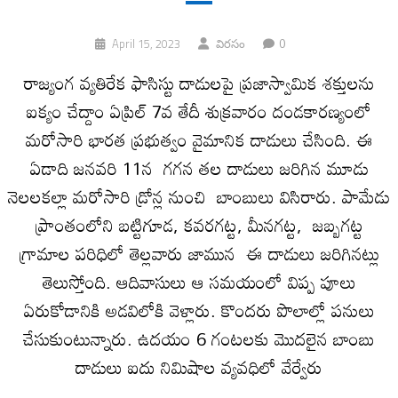
0
April 15, 2023
విరసం
రాజ్యంగ వ్యతిరేక ఫాసిస్టు దాడులపై ప్రజాస్వామిక శక్తులను
ఐక్యం చేద్దాం ఏప్రిల్‌ 7వ తేదీ శుక్రవారం దండకారణ్యంలో
మరోసారి భారత ప్రభుత్వం వైమానిక దాడులు చేసింది. ఈ
ఏడాది జనవరి 11న గగన తల దాడులు జరిగిన మూడు
నెలలకల్లా మరోసారి డ్రోన్ల నుంచి బాంబులు విసిరారు. పామేడు
ప్రాంతంలోని బట్టిగూడ, కవరగట్ట, మీనగట్ట, జబ్బగట్ట
గ్రామాల పరిధిలో తెల్లవారు జామున ఈ దాడులు జరిగినట్లు
తెలుస్తోంది. ఆదివాసులు ఆ సమయంలో విప్ప పూలు
ఏరుకోడానికి అడవిలోకి వెళ్లారు. కొందరు పొలాల్లో పనులు
చేసుకుంటున్నారు. ఉదయం 6 గంటలకు మొదలైన బాంబు
దాడులు ఐదు నిమిషాల వ్యవధిలో వేర్వేరు