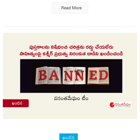
Read More
ఖండన