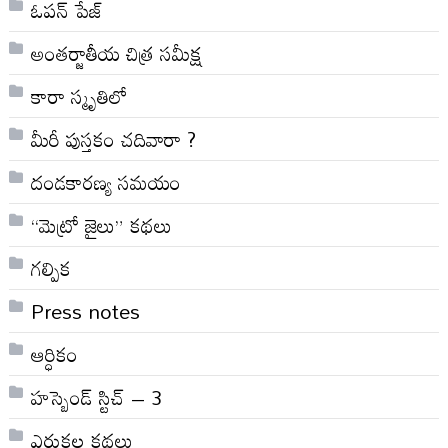
ఓపన్ పేజ్
అంతర్జాతీయ చిత్ర సమీక్ష
కారా స్మృతిలో
మీరీ పుస్తకం చదివారా ?
దండకారణ్య సమయం
“మెట్రో జైలు” కథలు
గల్పిక
Press notes
ఆర్ధికం
హస్బెండ్ స్టిచ్ – 3
ఎరుకల కథలు