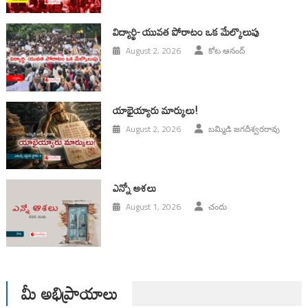
విద్యార్థి- యువత పోరాటం ఒక మేల్కొలుపు
August 2, 2026
కోట ఆనంద్
యాభైయ్యారు మార్కులు!
August 2, 2026
బమ్మిడి జగదీశ్వరరావు
ఎన్నో ఆశలు
August 1, 2026
చందు
మీ అభిప్రాయాలు