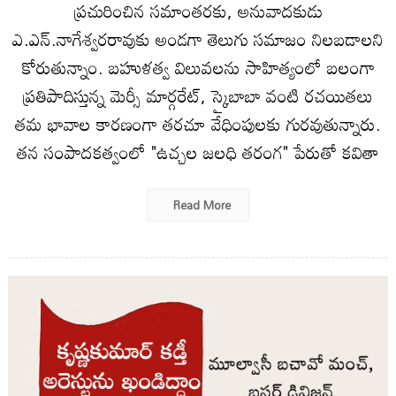
ప్ర‌చురించిన సమాంత‌రకు, అనువాద‌కుడు
ఎ.ఎన్‌.నాగేశ్వ‌ర‌రావుకు అండ‌గా తెలుగు స‌మాజం నిల‌బ‌డాల‌ని
కోరుతున్నాం. బ‌హుళ‌త్వ విలువ‌ల‌ను సాహిత్యంలో బ‌లంగా
ప్ర‌తిపాదిస్తున్న మెర్సీ మార్గ‌రేట్‌, స్కైబాబా వంటి ర‌చ‌యిత‌లు
త‌మ భావాల కార‌ణంగా త‌ర‌చూ వేధింపుల‌కు గుర‌వుతున్నారు.
త‌న సంపాద‌క‌త్వంలో "ఉచ్చ‌ల జ‌ల‌ధి త‌రంగ" పేరుతో క‌వితా
Read More