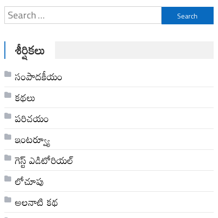
Search
for:
శీర్షికలు
సంపాదకీయం
కథలు
పరిచయం
ఇంటర్వ్యూ
గెస్ట్ ఎడిటోరియల్
లోచూపు
అల‌నాటి క‌థ‌