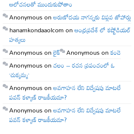
ఆలోచనలతో ముందుకుపోతాం
Anonymous
on
అరుణోదయ నాగన్నకు విప్లవ జోహార్లు
hanamkondaaolcom
on
ఆంధ్రప్రదేశ్ లో కష్టోడియల్
హత్యలు
Anonymous
on
లైక్
Anonymous
on
కంచె
Anonymous
on
చలం – రచన ప్రపంచంలో ఓ
‘చుక్కమ్మ’
Anonymous
on
అవగాహన లేని విద్వేషపు మాటలే
పవన్ కళ్యాణ్ రాజకీయమా?
Anonymous
on
అవగాహన లేని విద్వేషపు మాటలే
పవన్ కళ్యాణ్ రాజకీయమా?