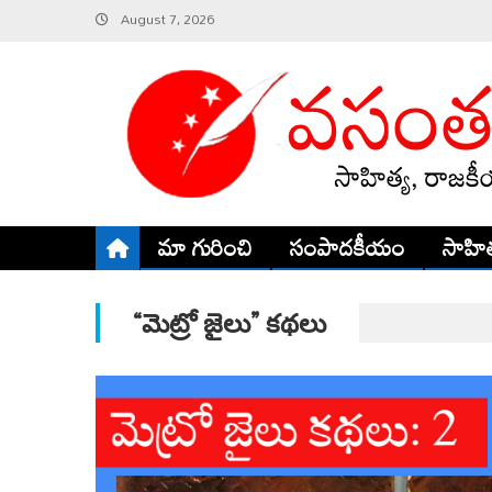
Skip
August 7, 2026
to
content
మా గురించి
సంపాదకీయం
సాహిత
“మెట్రో జైలు” కథలు