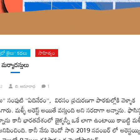
ట్రో జైలు” కథలు
సాహిత్యం
మర్యాదస్తులు
1
22
బి. అనూరాధ
ు” సంపుటి “ఏదినేరం”, విరసం ప్రచురణగా పాఠకుల్లోకి వెళ్ళాక
రు. మళ్ళీ అరెస్ట్ అయితే వస్తుంది అని సరదాగా అన్నాను. ఫాసిస్
నాను కానీ భారతదేశంలో జైళ్ళన్నీ ఒకే లాగా ఉంటాయి కాబట్టి మళ్
ిపించింది. కానీ నేను రెండో సారి 2019 నవంబర్ లో అరెస్టయ్య
జైలులో 8 నెలలు గడిపాక ఒక మెట్రోపాలిటన్