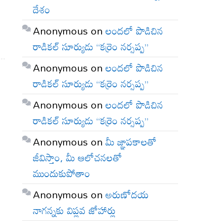
దేశం
Anonymous
on
లందలో పొడిచిన
రాడికల్ సూర్యుడు “కర్రెం నర్సప్ప”
Anonymous
on
లందలో పొడిచిన
రాడికల్ సూర్యుడు “కర్రెం నర్సప్ప”
Anonymous
on
లందలో పొడిచిన
రాడికల్ సూర్యుడు “కర్రెం నర్సప్ప”
Anonymous
on
మీ జ్ఞాపకాలతో
జీవిస్తాం, మీ ఆలోచనలతో
ముందుకుపోతాం
Anonymous
on
అరుణోదయ
నాగన్నకు విప్లవ జోహార్లు