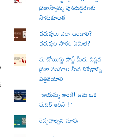
ప్రజాస్వామ్య పునరుద్ధరణకు
సానుకూలత
చదువులు ఎలా ఉండాలి?
చదువుల సారం ఏమిటి?
మావోయిస్టు పార్టీ మీద, విప్లవ
న
ప్రజా సంఘాల మీద నిషేధాన్ని
ఎత్తివేయాలి
న
“ఆయమ్మ అంతే! ఆమె ఒక
మదర్ తెరీసా!”
రెప్పవాల్చని చూపు