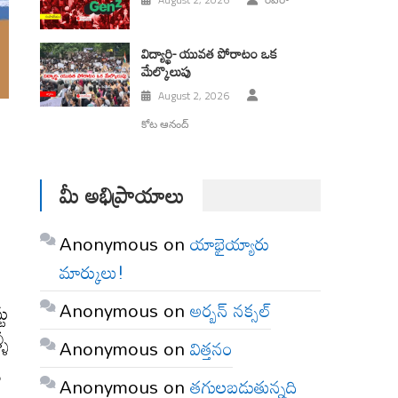
విద్యార్థి- యువత పోరాటం ఒక
మేల్కొలుపు
August 2, 2026
కోట ఆనంద్
మీ అభిప్రాయాలు
Anonymous
on
యాభైయ్యారు
మార్కులు!
Anonymous
on
అర్బన్ నక్సల్
టు
ళీ
Anonymous
on
విత్తనం
ి
Anonymous
on
తగులబడుతున్నది