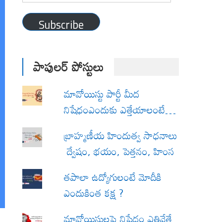
Address
Subscribe
పాపులర్ పోస్టులు
మావోయిస్టు పార్టీ మీద
నిషేధంఎందుకు ఎత్తేయాలంటే…
బ్రాహ్మణీయ హిందుత్వ సాధనాలు
ద్వేషం, భయం, పెత్తనం, హింస
త‌పాలా ఉద్యోగులంటే మోదీకి
ఎందుకింత కక్ష ?
మావోయిస్టులపై నిషేధం ఎత్తివేతే