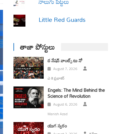
నాలుగు పిట్టలు
Little Red Guards
తాజా పోస్టులు
ద నేషన్ వాంట్స్ టు నో
August 7, 2026
ఎ కె ప్రభాకర్
Engels: The Mind Behind the
Science of Revolution
August 6, 2026
Manish Azad
యుగ స్వ‌రం
August 2, 2026
రివేరా