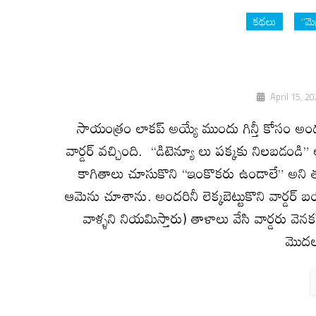
కథలు
“మె
April 15, 2
సాయంత్రం లాకప్ అయ్యే ముందు గిన్తీ కోసం అంద
వార్డర్ వచ్చింది. “డిటెన్యూ లు పక్కకు నిలబడండి”
కాగితాలు చూసుకొని “ఇంకొకరు ఉండాలే” అని తలె
ఆమెను చూశాను. అందరినీ లెక్కబెట్టుకొని వార్డర్ బ
వాళ్ళని నియమిస్తారు) తాళాలు వేసి వార్డరు వెనక
మొదల