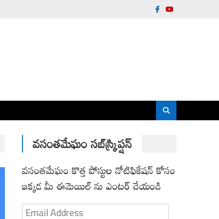
వసంతమేఘం సబ్‌స్క్రిప్షన్
వసంతమేఘం కొత్త పోస్టుల నోటిఫికేషన్ కోసం
ఇక్కడ మీ ఈమెయిల్ ను ఎంటర్ చేయండి
Email