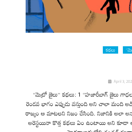
కథలు
“మె
April 3, 20
“మెట్రో జైలు” కథలు: 1 “హజారీబాగ్ జైలు గాధల
రెండవ భాగం ఎప్పుడు వస్తుంది అని చాలా మంది అడిగా
రాజ్యం ఆ మాటలని నిజం చేసింది. నిజానికి అలా అన్
అరెస్టయినా కొత్త కథలు ఏం ఉంటాయి అని కూడా అన
హైదరాబాదులోని చంచల్ గూడా 