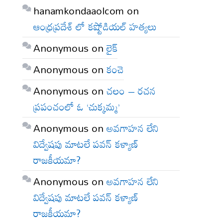
hanamkondaaolcom
on
ఆంధ్రప్రదేశ్ లో కష్టోడియల్ హత్యలు
Anonymous
on
లైక్
Anonymous
on
కంచె
Anonymous
on
చలం – రచన
ప్రపంచంలో ఓ ‘చుక్కమ్మ’
Anonymous
on
అవగాహన లేని
విద్వేషపు మాటలే పవన్ కళ్యాణ్
రాజకీయమా?
Anonymous
on
అవగాహన లేని
విద్వేషపు మాటలే పవన్ కళ్యాణ్
రాజకీయమా?