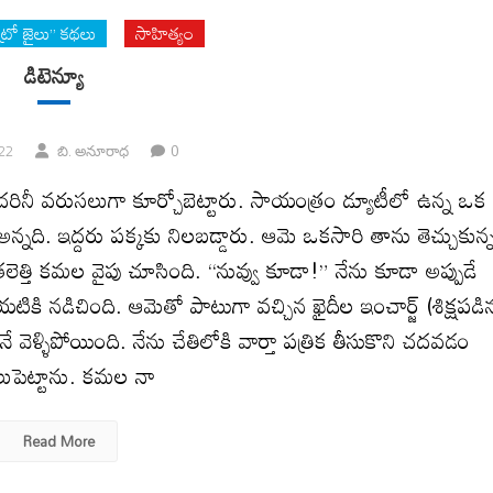
ట్రో జైలు” కథలు
సాహిత్యం
డిటెన్యూ
0
022
బి. అనూరాధ
రినీ వరుసలుగా కూర్చోబెట్టారు. సాయంత్రం డ్యూటీలో ఉన్న ఒక
 అన్నది. ఇద్దరు పక్కకు నిలబడ్డారు. ఆమె ఒకసారి తాను తెచ్చుకున్
త్తి కమల వైపు చూసింది. “నువ్వు కూడా!” నేను కూడా అప్పుడే
యటికి నడిచింది. ఆమెతో పాటుగా వచ్చిన ఖైదీల ఇంచార్జ్ (శిక్షపడి
నే వెళ్ళిపోయింది. నేను చేతిలోకి వార్తా పత్రిక తీసుకొని చదవడం
ుపెట్టాను. కమల నా
Read More