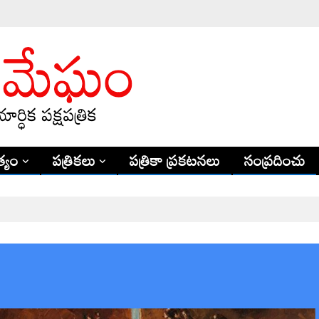
్యం
పత్రికలు
పత్రికా ప్రకటనలు
సంప్రదించు