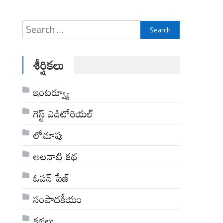
Search
for:
శీర్షికలు
ఇంటర్వ్యూ
గెస్ట్ ఎడిటోరియల్
లోచూపు
అల‌నాటి క‌థ‌
ఓపన్ పేజ్
సంపాదకీయం
కథలు