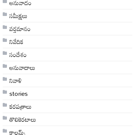
అనువాదం
సమీక్షలు
వర్తమానం
నివేదిక
సందేశం
అనువాదాలు
నివాళి
stories
కరపత్రాలు
తొలికెరటాలు
కాలమ్స్