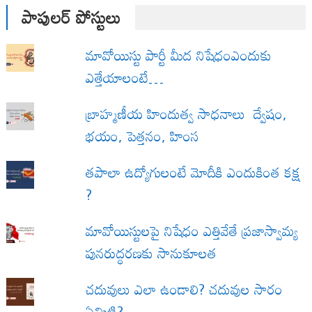
పాపులర్ పోస్టులు
మావోయిస్టు పార్టీ మీద నిషేధంఎందుకు
ఎత్తేయాలంటే…
బ్రాహ్మణీయ హిందుత్వ సాధనాలు ద్వేషం,
భయం, పెత్తనం, హింస
త‌పాలా ఉద్యోగులంటే మోదీకి ఎందుకింత కక్ష
?
మావోయిస్టులపై నిషేధం ఎత్తివేతే ప్రజాస్వామ్య
పునరుద్ధరణకు సానుకూలత
చదువులు ఎలా ఉండాలి? చదువుల సారం
ఏమిటి?