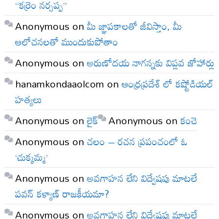
“కర్రెం నర్సప్ప”
Anonymous
on
మీ జ్ఞాపకాలతో జీవిస్తాం, మీ
ఆలోచనలతో ముందుకుపోతాం
Anonymous
on
అరుణోదయ నాగన్నకు విప్లవ జోహార్లు
hanamkondaaolcom
on
ఆంధ్రప్రదేశ్ లో కష్టోడియల్
హత్యలు
Anonymous
on
లైక్
Anonymous
on
కంచె
Anonymous
on
చలం – రచన ప్రపంచంలో ఓ
‘చుక్కమ్మ’
Anonymous
on
అవగాహన లేని విద్వేషపు మాటలే
పవన్ కళ్యాణ్ రాజకీయమా?
Anonymous
on
అవగాహన లేని విద్వేషపు మాటలే