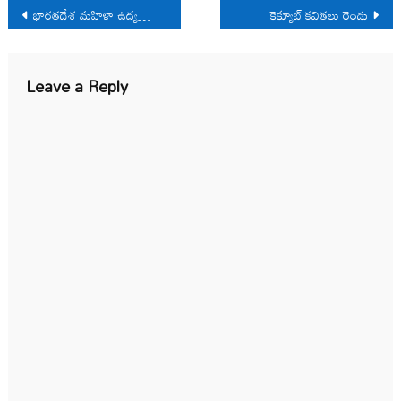
Post
భారతదేశ మహిళా ఉద్యమంపై బి. అనూరాధ ఇంటర్వ్యూ
కెక్యూబ్ కవితలు రెండు
navigation
Leave a Reply