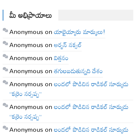
మీ అభిప్రాయాలు
Anonymous
on
యాభైయ్యారు మార్కులు!
Anonymous
on
అర్బన్ నక్సల్
Anonymous
on
విత్తనం
Anonymous
on
తగులబడుతున్నది దేశం
Anonymous
on
లందలో పొడిచిన రాడికల్ సూర్యుడు
“కర్రెం నర్సప్ప”
Anonymous
on
లందలో పొడిచిన రాడికల్ సూర్యుడు
“కర్రెం నర్సప్ప”
Anonymous
on
లందలో పొడిచిన రాడికల్ సూర్యుడు