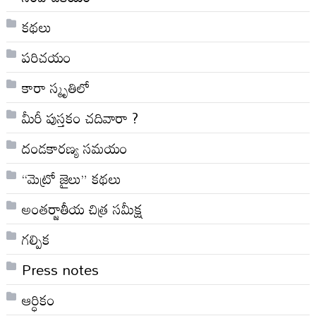
కథలు
పరిచయం
కారా స్మృతిలో
మీరీ పుస్తకం చదివారా ?
దండకారణ్య సమయం
“మెట్రో జైలు” కథలు
అంతర్జాతీయ చిత్ర సమీక్ష
గల్పిక
Press notes
ఆర్ధికం