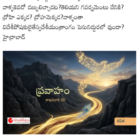
వాళ్ళకెవడో డబ్బులిచ్చాడట?తెలియని గవర్నమెంటు దేనికి?
ద్రోహి ఎక్కడ? ద్రోహమెక్కడ?వాళ్ళంతా
విదేశీపోషకులైతేస్వదేశీయంత్రాంగం పెనునిద్దురలో వుందా?
హైద్రాబాద్