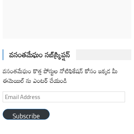
వసంతమేఘం సబ్‌స్క్రిప్షన్
వసంతమేఘం కొత్త పోస్టుల నోటిఫికేషన్ కోసం ఇక్కడ మీ
ఈమెయిల్ ను ఎంటర్ చేయండి
Email
Address
Subscribe