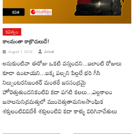
కవిత్వం
కాలమంతా కాక్రొచులుదే!
August 1, 2026
వసంత
అనుకుంటివా ఈరోజు ఒకటి వస్తుందని...ఇలాంటి రోజులు
కూడా ఉంటాయని...బక్క పల్చని పిల్లలే భరి గీసి
నిల్చుంటరనిజంతర్ మంతరే జనసంద్రమై
హోరెత్తుతుందనికంటివి కదా పగటి కలలు...ఎల్లకాలం
జనాలనునిద్రమత్తులో ముంచెత్తుతామనిఅసాంఘిక
శక్తులంటివివిదేశీ శక్తులంటివి కదా కాళ్ళు విరిగినాచేతులు