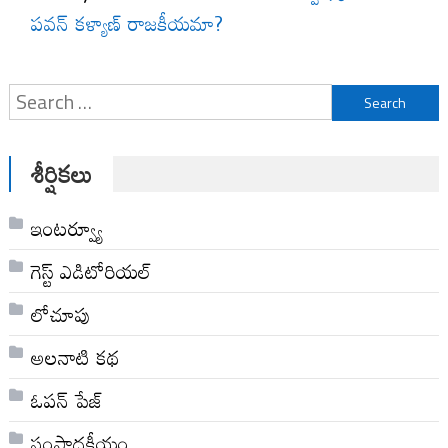
పవన్ కళ్యాణ్ రాజకీయమా?
Search
for:
శీర్షికలు
ఇంటర్వ్యూ
గెస్ట్ ఎడిటోరియల్
లోచూపు
అల‌నాటి క‌థ‌
ఓపన్ పేజ్
సంపాదకీయం