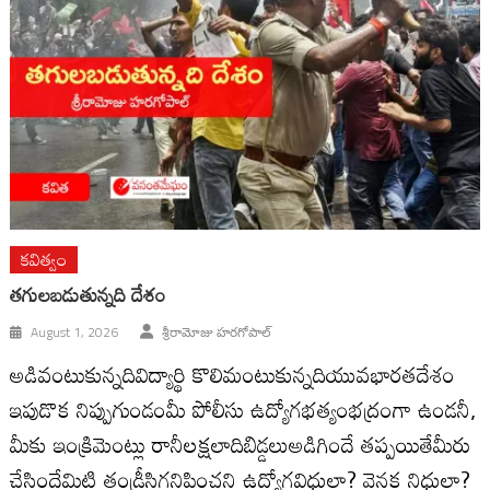
కవిత్వం
తగులబడుతున్నది దేశం
August 1, 2026
శ్రీరామోజు హరగోపాల్
అడివంటుకున్నదివిద్యార్థి కొలిమంటుకున్నదియువభారతదేశం
ఇపుడొక నిప్పుగుండంమీ పోలీసు ఉద్యోగభత్యంభద్రంగా ఉండనీ,
మీకు ఇంక్రిమెంట్లు రానీలక్షలాదిబిడ్డలుఅడిగిందే తప్పయితేమీరు
చేసిందేమిటి తండ్రీసిగ్గనిపించని ఉద్యోగవిధులా? వెనక నిధులా?