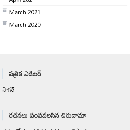
March 2021
March 2020
పత్రిక ఎడిటర్
సాగర్
రచనలు పంపవలసిన చిరునామా