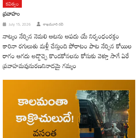
కవిత్వం
ప్రవాహం
July 15, 2026
శాఖమూరి రవి
నాట్యం నేర్చిన నెమలి ఆటను ఆపదు యే నిర్బంధంరక్తం
కారినా రగులుతు మళ్లీ చేస్తుంది పోరాటం పాట నేర్చిన కోయిల
రాగం ఆగదు అడ్డొచ్చె కొండకోనలను కోసుకు వెళ్తూ సాగే ఏరే
ప్రవాహమవునురణనినాదమై గమ్యం