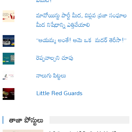
మావోయిస్టు పార్టీ మీద, విప్లవ ప్రజా సంఘాల
మీద నిషేధాన్ని ఎత్తివేయాలి
“ఆయమ్మ అంతే! ఆమె ఒక మదర్ తెరీసా!”
రెప్పవాల్చని చూపు
నాలుగు పిట్టలు
Little Red Guards
తాజా పోస్టులు