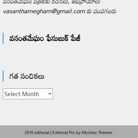
వసంతమేఘం పత్రికకు రచనలు, అభిప్రాయాలు
vasanthamegham@gmail.com కు పంపగలరు
వసంతమేఘం ఫేసుబుక్ పేజీ
గత సంచికలు
గత
సంచికలు
2016 editorial
|
Editorial Pro by
Mystery Themes
.