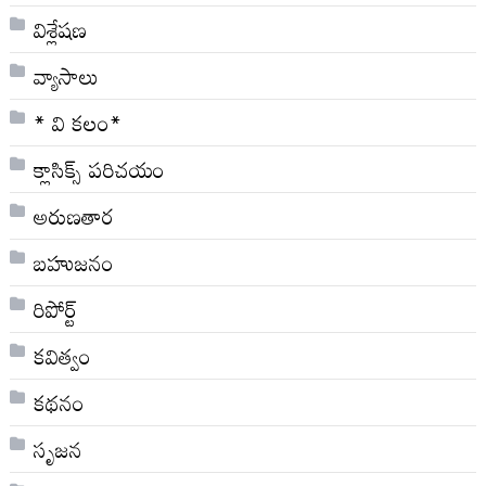
విశ్లేషణ
వ్యాసాలు
* వి క‌లం*
క్లాసిక్స్ ప‌రిచ‌యం
అరుణతార
బహుజనం
రిపోర్ట్
కవిత్వం
కథనం
సృజన