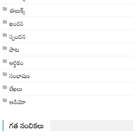
ఈబుక్స్
ఖండన
స్పందన
పాట
ఆర్థికం
సంభాషణ
లేఖలు
ఆడియో
గత సంచికలు