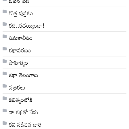
ఓపెన్ పేజీ
కొత్త పుస్తకం
కథ..కథయ్యిందా!
సమకాలీనం
కథావరణం
సాహిత్యం
కథా తెలంగాణ
పత్రికలు
కవిత్వంలోకి
నా క‌థ‌తో నేను
కవి నడిచిన దారి