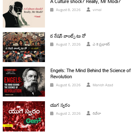
A Culture shock? Really, Mr Modi?
August 8, 2026
vimal
ద నేషన్ వాంట్స్ టు నో
August 7, 2026
ఎ కె ప్రభాకర్
Engels: The Mind Behind the Science of
Revolution
August 6, 2026
Manish Azad
యుగ స్వ‌రం
August 2, 2026
రివేరా