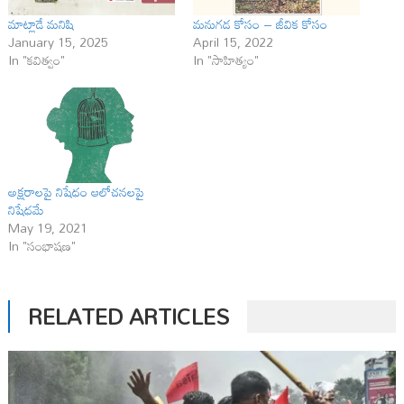
మాట్లాడే మనిషి
మనుగడ కోసం – జీవిక కోసం
January 15, 2025
April 15, 2022
In "కవిత్వం"
In "సాహిత్యం"
అక్షరాలపై నిషేధం ఆలోచనలపై
నిషేధమే
May 19, 2021
In "సంభాషణ"
RELATED ARTICLES