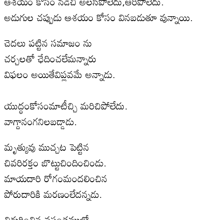
ఆశయం కోసం నడిచి అలసిపోలేదు,ఆరిపోలేదు.
అడుగుల చప్పుడు ఆశయం కోసం వినబడుతూ వున్నాయి.
చెదలు పట్టిన సమాజం ను
చర్చలతో ఛేదించలేమన్నారు
విఫలం అయితేవిప్లవమే అన్నాడు.
యుద్ధంకోసంమాటీచ్చి మరిచిపోలేదు.
వాగ్దానంగనిలబడ్డాడు.
మృత్యువు ముచ్చట పెట్టిన
చివరిరక్తం బొట్టుచిందించిండు.
మాయదారి రోగంమందలించిన
పోరుదారికి మరణంలేదన్నడు.
చిగురించిన వసంతములో