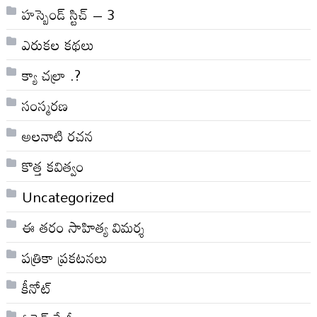
హస్బెండ్ స్టిచ్ – 3
ఎరుకల కథలు
క్యా చల్రా .?
సంస్మరణ
అలనాటి రచన
కొత్త కవిత్వం
Uncategorized
ఈ తరం సాహిత్య విమర్శ
పత్రికా ప్రకటనలు
కీనోట్