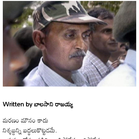
Written by
బాలసాని రాజయ్య
మరణం మౌనం కాదు
నిశ్శబ్దన్ని బద్ధలుకొట్టడమే.