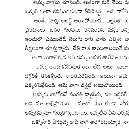
అమ్మ వాళ్లను చూసింది. ఆత్రంగా కుడి చేయి ఊతం 
ఒక్కటి కూడా కనిపించకుండా తీసిపెట్టు..’ అని నాకేస
అంతే. వాళ్లు అలర్ట్‌ అయిపోయారు. ఇల్లంతా జల్లెడ
ప్రకటనలు, జనం గుంపులు కనిపించిన పుస్తకాలన్నీ
అందులో ఏముండేదీ తెలుగు రాని వాళ్లు వచ్చిన వాళ
తీక్షణంగా చూస్తున్నారు. చేతి రాత కాయితాలయితే మ
ఆ కాయితాలెక్కడ అని నన్ను అడుగుతారేమో అనుకున్
అమ్మ ఆందోళనపడుతోంది. లేచి అటూ ఇటూ తిర
దగ్గరికి తీసికెళ్లింది. శాంతపరిచింది. అయినా ఆమ
పక్కనపెట్టేసింది. ఆమె బాగా డిస్ట్రబ్‌ అయిపోయింది.
అమ్మకు బాగోదనే సంగతి డాక్టర్‌కు, మా ఇద్దరిక
అని మా అభిప్రాయం. మాలో మేం కూడా నోరు 
అప్పుడప్పుడూ గుర్తుకొస్తుంటాయి. ఇప్పటివి ఏవీ ఎక్కవ
ఒక్కోసారి పొద్దున్నే కాఫీ తాగి అరగంటయ్యాక ‘నాక