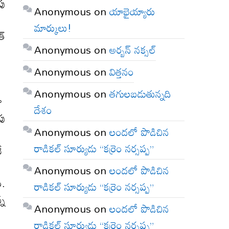
పు
Anonymous
on
యాభైయ్యారు
మార్కులు!
్‌
Anonymous
on
అర్బన్ నక్సల్
Anonymous
on
విత్తనం
Anonymous
on
తగులబడుతున్నది
గా
దేశం
పు
Anonymous
on
లందలో పొడిచిన
రాడికల్ సూర్యుడు “కర్రెం నర్సప్ప”
నే
Anonymous
on
లందలో పొడిచిన
ం.
రాడికల్ సూర్యుడు “కర్రెం నర్సప్ప”
్న
Anonymous
on
లందలో పొడిచిన
రాడికల్ సూర్యుడు “కర్రెం నర్సప్ప”