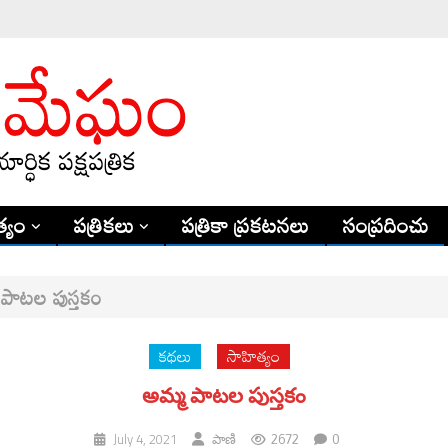
్యం
పత్రికలు
పత్రికా ప్రకటనలు
సంప్రదించు
పాటల పుస్తకం
కథలు
సాహిత్యం
అమ్మ పాటల పుస్తకం
2672
0
July 4, 2021
పాణి