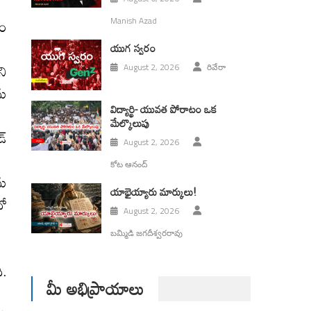
డం
Manish Azad
యుగ స్వ‌రం
ని
August 2, 2026
రివేరా
ను
విద్యార్థి- యువత పోరాటం ఒక
మేల్కొలుపు
్‌
August 2, 2026
కోట ఆనంద్
ను
యాభైయ్యారు మార్కులు!
దో
August 2, 2026
బమ్మిడి జగదీశ్వరరావు
ి.
మీ అభిప్రాయాలు