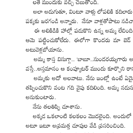
లతే ముందుకు వచ్చి చెబుతోంది.
అలా అడుగుతూ, వింటూ వాళ్లు లోపలికి కదిలారు.
పక్కకు జరగండి అన్నారు. నేనూ వాళ్లతోపాటు నడిచ
ఈ అలికిడికి హాల్లో పడుకొని ఉన్న అమ్మ లేచింద
ఆమె పట్టించుకోలేదు. ఈలోగా కొందరు మా బెడ్‌ ర
అటువెళ్లబోయాను.
అమ్మ కాస్త విసుగ్గా.. ‘బాబూ..సుందరయ్యగారు అప్ప
వస్తే..అస్తమానం ఆ కంప్యూటర్‌ ముందు కూర్చొని ర
అమ్మకు అదో అలవాటు. నేను ఇంట్లో ఉంటే ఏదైన
తప్పించుకొని వంట గది వైపు కదిలింది. అమ్మ నడు
అనుకుంటారు.
నేను తలతిప్పి చూశాను.
అక్కడ ఒకలాంటి కలకలం మొదలైంది. అందులో కంగ
అటూ ఇటూ అప్రమత్త చూపుల వేడి ప్రసరించింది.