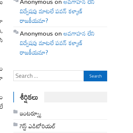
Anonymous
on
అవగాహన లేని
లు
విద్వేషపు మాటలే పవన్ కళ్యాణ్
రాజకీయమా?
రహ
ీ,
Anonymous
on
అవగాహన లేని
సి
విద్వేషపు మాటలే పవన్ కళ్యాణ్
రాజకీయమా?
చం
Search
డా
for:
శీర్షికలు
గం
లే
ఇంటర్వ్యూ
గెస్ట్ ఎడిటోరియల్