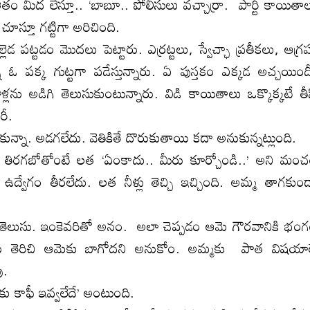
మీద లేస్తూ.. ‘బాబూ.. పోలీసులు వచ్చార్రా. పార్టీ కాయితా
ి చూస్తూ గట్టిగా అరిచింది.
 పట్టడం మొదలు పెట్టారు. ఎర్రట్టలు, స్వేచ్ఛా ప్రతీకలు, ఆగ్
 ఓ పక్క గుట్టగా పడేస్తున్నారు. ఏ పుస్తకం ఎక్కడ అచ్చయింద
్లను అడిగి తెలుసుకుంటున్నారు. విడి కాయితాలు ఒక్కొక్కటే తీ
రీ.
నా. అడగలేదు. వెతికితే దొరుకుతాయి కదా అనుకున్నట్లుంది.
గబోతోంటే లత ‘ఏంకాదు.. మీరు కూర్చోండి..’ అని మం
ె ఉద్వేగం తీరలేదు. లత నీళ్లు తెచ్చి ఇచ్చింది. అమ్మ తాగకుం
ే తెలుసు. ఇంకెవరితో అనం. అలా చెప్పడం ఆమె గౌరవానికి భం
తెరిచి ఆమెకు బాగోదని అనుకోం. అమ్మకు పాత విషయా
ు.
ు కాఫీ ఇవ్వలేదే’ అంటుంది.