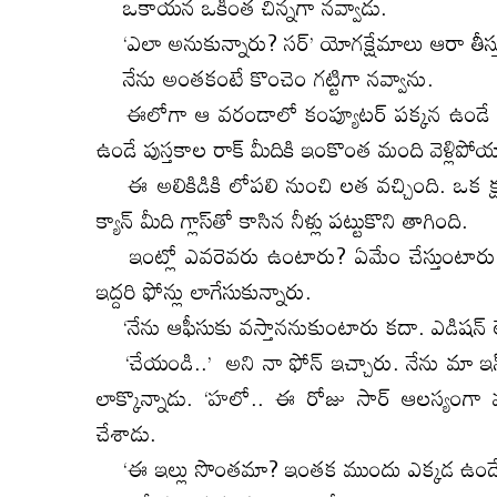
ఒకాయన ఒకింత చిన్నగా నవ్వాడు.
‘ఎలా అనుకున్నారు? సర్‌’ యోగక్షేమాలు ఆరా తీస్తు
నేను అంతకంటే కొంచెం గట్టిగా నవ్వాను.
ఈలోగా ఆ వరండాలో కంప్యూటర్‌ పక్కన ఉండే టీ
ఉండే పుస్తకాల రాక్‌ మీదికి ఇంకొంత మంది వెళ్లిపో
ఈ అలికిడికి లోపలి నుంచి లత వచ్చింది. ఒక క్షణం 
క్యాన్‌ మీది గ్లాస్‌తో కాసిన నీళ్లు పట్టుకొని తాగింది.
ఇంట్లో ఎవరెవరు ఉంటారు? ఏమేం చేస్తుంటారు?
ఇద్దరి ఫోన్లు లాగేసుకున్నారు.
‘నేను ఆఫీసుకు వస్తాననుకుంటారు కదా. ఎడిషన్‌ లేటవ
‘చేయండి..’ అని నా ఫోన్‌ ఇచ్చారు. నేను మా ఇన్
లాక్కొన్నాడు. ‘హలో.. ఈ రోజు సార్‌ ఆలస్యంగా వస్త
చేశాడు.
‘ఈ ఇల్లు సొంతమా? ఇంతక ముందు ఎక్కడ ఉండేవా