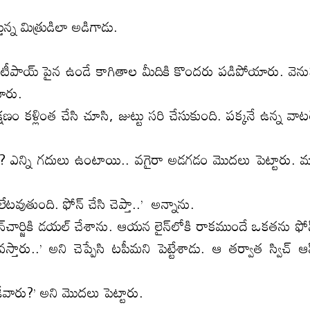
న్న మిత్రుడిలా అడిగాడు.
పాయ్‌ పైన ఉండే కాగితాల మీదికి కొందరు పడిపోయారు. వెన
యారు.
కళ్లింత చేసి చూసి, జుట్టు సరి చేసుకుంది. పక్కనే ఉన్న వాటర
 ఎన్ని గదులు ఉంటాయి.. వగైరా అడగడం మొదలు పెట్టారు. 
ుతుంది. ఫోన్‌ చేసి చెప్తా..’ అన్నాను.
‌చార్జికి డయల్‌ చేశాను. ఆయన లైన్‌లోకి రాకముందే ఒకతను ఫోన
ారు..’ అని చెప్పేసి టపీమని పెట్టేశాడు. ఆ తర్వాత స్విచ్‌ ఆఫ
రు?’ అని మొదలు పెట్టారు.