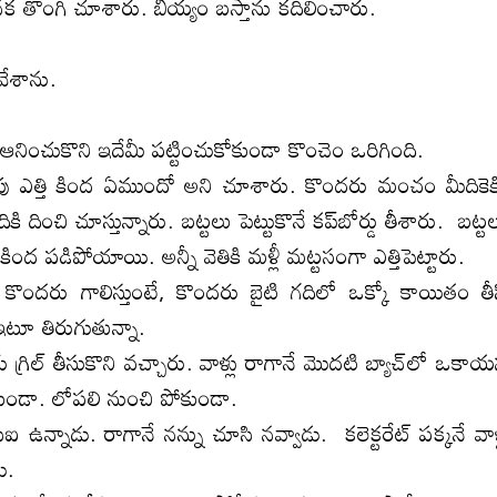
ెనక తొంగి చూశారు. బియ్యం బస్తాను కదిలించారు.
వేశాను.
ంచుకొని ఇదేమీ పట్టించుకోకుండా కొంచెం ఒరిగింది.
పరుపు ఎత్తి కింద ఏముందో అని చూశారు. కొందరు మంచం మీదికెక్
దించి చూస్తున్నారు. బట్టలు పెట్టుకొనే కప్‌బోర్డు తీశారు. బట్ట
ింద పడిపోయాయి. అన్నీ వెతికి మళ్లీ మట్టసంగా ఎత్తిపెట్టారు.
‌ కొందరు గాలిస్తుంటే, కొందరు బైటి గదిలో ఒక్కో కాయితం తీ
ూ ఇటూ తిరుగుతున్నా.
్‌ తీసుకొని వచ్చారు. వాళ్లు రాగానే మొదటి బ్యాచ్‌లో ఒకా
రూ రాకుండా. లోపలి నుంచి పోకుండా.
ీఐ ఉన్నాడు. రాగానే నన్ను చూసి నవ్వాడు. కలెక్టరేట్‌ పక్కనే వాళ
ు.