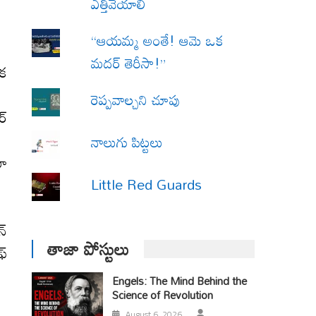
ఎత్తివేయాలి
“ఆయమ్మ అంతే! ఆమె ఒక
మదర్ తెరీసా!”
ుక
రెప్పవాల్చని చూపు
్‌
నాలుగు పిట్టలు
మా
Little Red Guards
్‌
తాజా పోస్టులు
్‌
Engels: The Mind Behind the
Science of Revolution
August 6, 2026