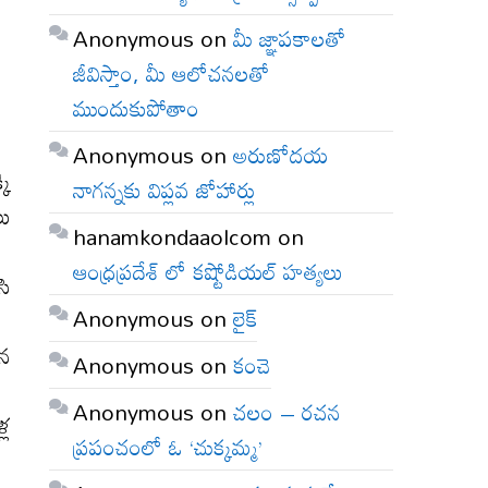
Anonymous
on
మీ జ్ఞాపకాలతో
జీవిస్తాం, మీ ఆలోచనలతో
ముందుకుపోతాం
Anonymous
on
అరుణోదయ
కి
నాగన్నకు విప్లవ జోహార్లు
లు
hanamkondaaolcom
on
ఆంధ్రప్రదేశ్ లో కష్టోడియల్ హత్యలు
సి
Anonymous
on
లైక్
యన
Anonymous
on
కంచె
Anonymous
on
చలం – రచన
్ల
ప్రపంచంలో ఓ ‘చుక్కమ్మ’