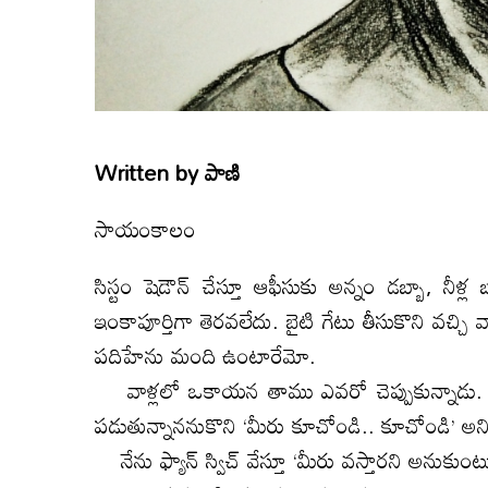
Written by
పాణి
సాయంకాలం
సిస్టం షెడౌన్‌ చేస్తూ ఆఫీసుకు అన్నం డబ్బా, నీళ్
ఇంకాపూర్తిగా తెరవలేదు. బైటి గేటు తీసుకొని వచ్చి వా
పదిహేను మంది ఉంటారేమో.
వాళ్లలో ఒకాయన తాము ఎవరో చెప్పుకున్నాడు. 
పడుతున్నాననుకొని ‘మీరు కూచోండి.. కూచోండి’ అని స
నేను ఫ్యాన్‌ స్విచ్‌ వేస్తూ ‘మీరు వస్తారని అనుకుం