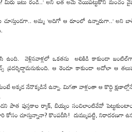
? మీరు ఇటు రండి..’ అని లత అమె చేయిపట్టుకొని మంచం వై
 చూస్తుండగా.. అమ్మ ‘అదిగో ఆ రూంలో ఉన్నారుగా..’ అని బాత
ి.
ేసి ఉంది. వెళ్లినవాళ్లలో ఒకతను అలికిడి కాకుండా జంటిల్‌
లెన్స్‌ ప్రదర్శిద్దామనుకుంది. ఆ రెండూ కాకుండా అదోలా ఆ తలు
టే అక్కడ నేనొక్కడినే ఉన్నా. మిగతా వాళ్లంతా ఆ కొద్ది క్షణాల్లో
.
స్తకాల ర్యాక్‌, బియ్యం సంచిలాంటివేవో పెట్టుకుంటా
కోసం చూస్తున్నానా? కొంపదీసి! దుమ్ముపట్టి, నిరాదరణగా ఉన