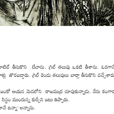
ల బాటిల్‌ తీసుకొని లేచాను. గ్రిల్‌ తలుపు ఒకటి తీశాను. ఓరగాన
ళ్లు జొరబడ్డారు. గ్రిల్‌ రెండు తలుపులు బార్లా తీసుకొని వచ్చేశార
ఇంకో ఆయన మెడలోని రాజముద్ర చూపుకున్నాడు. నేను కంగా
ిస్టం ముందున్న కుర్చీని ఇటు తిప్పారు.
టూనే ఉన్నా’ అన్నాను.