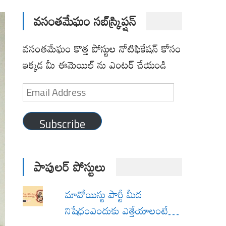
వసంతమేఘం సబ్‌స్క్రిప్షన్
వసంతమేఘం కొత్త పోస్టుల నోటిఫికేషన్ కోసం
ఇక్కడ మీ ఈమెయిల్ ను ఎంటర్ చేయండి
Email
Address
Subscribe
పాపులర్ పోస్టులు
మావోయిస్టు పార్టీ మీద
నిషేధంఎందుకు ఎత్తేయాలంటే…