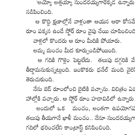
‘అయ్యో అత్తయ్యా సుందరయ్యగారెక్కడ ఉన్నారు
నడిపించింది.
ఆ కొద్ది క్షణాల్లోనే వాళ్లంతా ఆయన ఆరా కోసమే
రూం పక్కన ఉండే స్టోర్‌ రూం వైపు చేయి చూపించింద
వాళ్లలో కొందరు ఆ రూం మీదికి పోయారు.
అమ్మ మంచం మీద కూర్చుండిపోయింది.
ఆ గదికి గొళ్లెం పెట్టలేదు. తలుపు దగ్గరికి వ
తీద్దామనుకున్నట్లుంది. ఇంకొకరు ధనేల్‌ మంది వై
తెరుచుకుంది.
నేను బెడ్‌ రూంలోంచి బైటికి వచ్చాను. విచిత్రం ఏమం
హాల్లోకి వచ్చారు. ఆ స్టోర్‌ రూం హడావిడిలో ఉన్నారు
అందులో ఒక మంచం, అంతగా ఉపయోగపడని పాత పు
తలుపు తీయగానే ఖాళీ మంచం.. నేనూ సుందరయ్యగారి 
గదిలో భరించలేని కాంట్రాస్ట్‌ కనిపించింది.