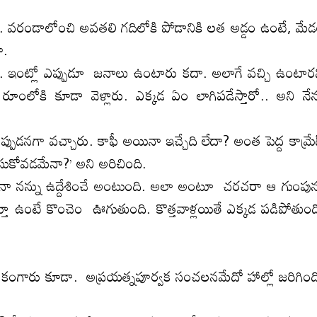
 వరండాలోంచి అవతలి గదిలోకి పోడానికి లత అడ్డం ఉంటే, మే
ా.
ి. ఇంట్లో ఎప్పుడూ జనాలు ఉంటారు కదా. అలాగే వచ్చి ఉంటార
ూంలోకి కూడా వెళ్లారు. ఎక్కడ ఏం లాగిపడేస్తారో.. అని నే
ుడనగా వచ్చారు. కాఫీ అయినా ఇచ్చేది లేదా? అంత పెద్ద కామ్రేడ
ాసుకోవడమేనా?’ అని అరిచింది.
ా నన్ను ఉద్దేశించే అంటుంది. అలా అంటూ చరచరా ఆ గుంపు
స్తూ ఉంటే కొంచెం ఊగుతుంది. కొత్తవాళ్లయితే ఎక్కడ పడిపోతుం
ారు కూడా. అప్రయత్నపూర్వక సంచలనమేదో హాల్లో జరిగింద