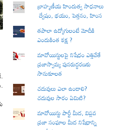
బ్రాహ్మణీయ హిందుత్వ సాధనాలు
ద్వేషం, భయం, పెత్తనం, హింస
త‌పాలా ఉద్యోగులంటే మోదీకి
ఎందుకింత కక్ష ?
మావోయిస్టులపై నిషేధం ఎత్తివేతే
ప్రజాస్వామ్య పునరుద్ధరణకు
సానుకూలత
ే.
ు.
చదువులు ఎలా ఉండాలి?
చదువుల సారం ఏమిటి?
రు
మావోయిస్టు పార్టీ మీద, విప్లవ
ప్రజా సంఘాల మీద నిషేధాన్ని