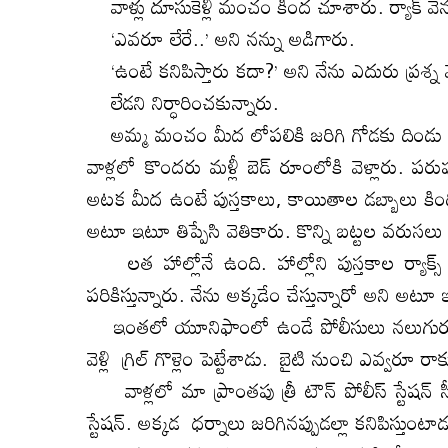
వాళ్లు దూసుకెళ్లి మంచం కింద చూశారు. ర్యాక్‌ వ
‘ఎవరూ లేరే..’ అని నన్ను అడిగారు.
‘ఉంటే కనిపిస్తారు కదా?’ అని నేను ఎదురు ప్రశ్న 
లేడని నిర్ధారించకున్నారు.
అమ్మ మంచం మీద లోపలికి జరిగి గోడకు దిండు ఆని
వాళ్లలో కొందరు మళ్లీ బెడ్‌ రూంలోకి వెళ్లారు. 
అటక మీద ఉంటే పుస్తకాలు, కాయితాల డబ్బాలు కిందికి 
అటూ ఇటూ తిప్పేసి వెతికారు. కొన్ని బట్టల వరుసలు క
లత హాల్లోనే ఉంది. హాల్లోని పుస్తకాల ర్యాక్స్
పరికిస్తున్నారు. నేను అక్కడేం చేస్తున్నారో అని అట
ఇంతలో యూనిఫాంలో ఉండే పోలీసులు నలుగురు గ్రిల
వెళ్లి గ్రిల్‌ గొళ్లెం పెట్టేశాడు. బైటి నుంచి ఎవ్వ
వాళ్లలో మా ప్రాంతపు త్రీ టౌన్‌ పోలీస్‌ స్టేషన్‌ స
స్టేషన్‌. అక్కడ ధర్నాలు జరిగినప్పుడల్లా కనిపిస్తుంటాడ