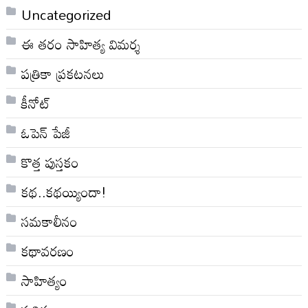
Uncategorized
ఈ తరం సాహిత్య విమర్శ
పత్రికా ప్రకటనలు
కీనోట్
ఓపెన్ పేజీ
కొత్త పుస్తకం
కథ..కథయ్యిందా!
సమకాలీనం
కథావరణం
సాహిత్యం