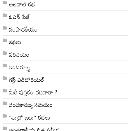
అల‌నాటి క‌థ‌
ఓపన్ పేజ్
సంపాదకీయం
కథలు
పరిచయం
ఇంటర్వ్యూ
గెస్ట్ ఎడిటోరియల్
మీరీ పుస్తకం చదివారా ?
దండకారణ్య సమయం
“మెట్రో జైలు” కథలు
అంతర్జాతీయ చిత్ర సమీక్ష