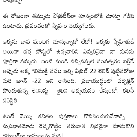
ఈ రోజంతా తమ్ముడు సోక్రటీస్‌లా శూన్యంలోకి చూస్తూ గడిపి
ఉంటాడు. ప్రపంచంతో స్నేహం చెయ్యగలడు.
అక్కను బావ మంచిగ చూస్తున్నాడో లేదో! అక్కకు స్నేహితుడే
అయినా భర్త పోస్టులో ఉన్నవారిని ఎవ్వరినైనా నా మనసు
పూర్తిగా నమ్మదు. ఇంటి నుండి వచ్చినప్పటి సంవత్సరం బర్త్‌డే
అప్పుడు అక్క “విముక్తి నవల ఇచ్చి ఏప్రిల్‌ 22 లెనిన్‌ పుట్టినరోజు
మరి జూన్‌ -22 అని రాసింది. ప్రజాయుద్ధంలో పర్ఫెక్ష‌న్‌
పొందుతున్న లెనినిస్టు శైలిని అధ్యయనం చేస్తుందో. కలిసే
పరిస్థితి
ఉంటే వెయ్యి కవితల పుస్తకాలు కొనిపించుకునేవాడ్ని .
సుప్రభాతమోడు రెచ్చగొట్టిం తరువాత నిద్ర‌నైనా మానుకొని
రెగ్యులర్‌గా రాస్తున్నాను మరి!