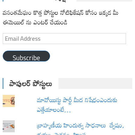
వసంతమేఘం కొత్త పోస్టుల నోటిఫికేషన్ కోసం ఇక్కడ మీ
ఈమెయిల్ ను ఎంటర్ చేయండి
Email
Address
Subscribe
పాపులర్ పోస్టులు
మావోయిస్టు పార్టీ మీద నిషేధంఎందుకు
ఎత్తేయాలంటే…
బ్రాహ్మణీయ హిందుత్వ సాధనాలు ద్వేషం,
భయం, పెత్తనం, హింస