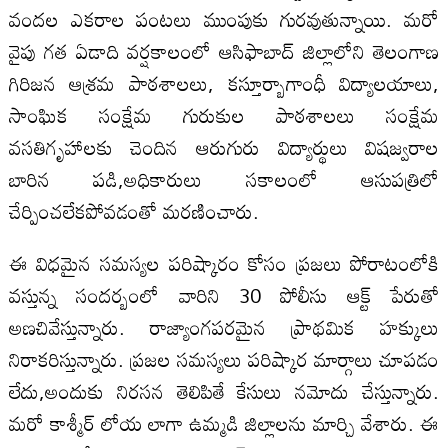
వందల ఎకరాల పంటలు ముంపుకు గురవుతున్నాయి. మరో
వైపు గత ఏడాది వర్షకాలంలో ఆసిఫాబాద్‌ జిల్లాలోని తెలంగాణ
గిరిజన ఆశ్రమ పాఠశాలలు, కస్తూర్బాగాంధీ విద్యాలయాలు,
సాంఘిక సంక్షేమ గురుకుల పాఠశాలలు సంక్షేమ
వసతిగృహాలకు చెందిన ఆరుగురు విద్యార్థులు విషజ్వరాల
బారిన పడి,అధికారులు సకాలంలో ఆసుపత్రిలో
చేర్పించలేకపోవడంతో మరణించారు.
ఈ విధమైన సమస్యల పరిష్కారం కోసం ప్రజలు పోరాటంలోకి
వస్తున్న సందర్బంలో వారిని 30 పోలీసు ఆక్ట్‌ పేరుతో
అణచివేస్తున్నారు. రాజ్యాంగపరమైన ప్రాథమిక హక్కులు
నిరాకరిస్తున్నారు. ప్రజల సమస్యలు పరిష్కార మార్గాలు చూపడం
లేదు,అందుకు నిరసన తెలిపితే కేసులు నమోదు చేస్తున్నారు.
మరో కాశ్మీర్‌ లోయ లాగా ఉమ్మడి జిల్లాలను మార్చి వేశారు. ఈ