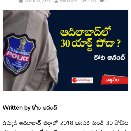
2665
0
March 20, 2023
కోట ఆనంద్
Written by
కోట ఆనంద్
ఉమ్మడి ఆదిలాబాద్‌ జిల్లాలో 2018 జనవరి నుండి 30 పోలీసు