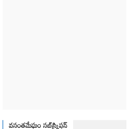
వసంతమేఘం సబ్‌స్క్రిప్షన్