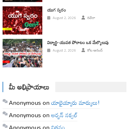
యుగ స్వ‌రం
August 2, 2026
రివేరా
విద్యార్థి- యువత పోరాటం ఒక మేల్కొలుపు
August 2, 2026
కోట ఆనంద్
మీ అభిప్రాయాలు
Anonymous
on
యాభైయ్యారు మార్కులు!
Anonymous
on
అర్బన్ నక్సల్
Anonymous
on
విత్తనం