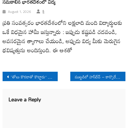
సమకాలీన భారతదేశంలో విద్య
August 1, 2026
శ్రీ
ప్రతి సంవత్సరం భారతదేశంలోని లక్షలాది మంది విద్యార్థులకు
ఒకే విధమైన హామీ ఇస్తున్నారు : ఇప్పుడు కష్టపడి చదవండి,
అవసరమైన త్యాగాలు చేయండి, అప్పుడు విద్య మీకు మెరుగైన
భవిష్యత్తును అందిస్తుంది. ఈ ఆశతో
Post
“తోలు కొరడాతో కొట్టారు” విద్యార్థులపై ఢిల్లీ పోలీసుల చిత్రహింస
ముట్టడిలో హస్‌దేవ్ – కార్పొరేట్ల బొగ్గు తవ్వకంపై నిరసనలు
navigation
Leave a Reply