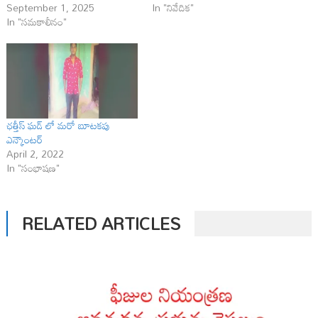
September 1, 2025
In "నివేదిక"
In "సమకాలీనం"
ఛత్తీస్ ఘడ్ లో మరో బూటకపు
ఎన్కౌంటర్
April 2, 2022
In "సంభాషణ"
RELATED ARTICLES