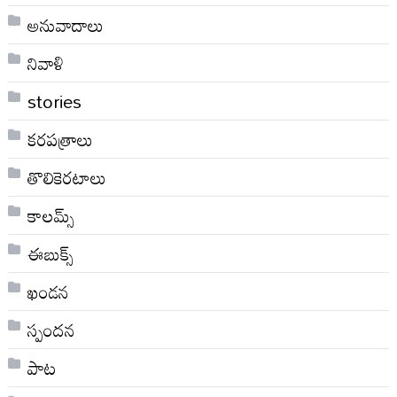
అనువాదాలు
నివాళి
stories
కరపత్రాలు
తొలికెరటాలు
కాలమ్స్
ఈబుక్స్
ఖండన
స్పందన
పాట