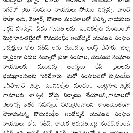
నగర్‌లో రైతు సంఘాల నాయకులు సోయం చిన్నన్న, చాంద్‌
పాషా లను, బెజ్జూర్‌, కౌటాల మండలాలలో బిఎస్పి నాయకులు
అర్షద్‌ హుస్సేన్‌ ,సిడం గణపతి లను, పెంచికల్పేట మండలంలో
మొర్లిగూడ-జిల్లేడలో కొమురంభీం అంబేద్కర్‌ యువజన సంఘం
అద్యక్షులు కోట సతీష్‌ లను ముందస్తు అరెస్ట్‌ చేసారు. జిల్లా
వ్వాప్తంగా పదుల సంఖ్యలో ప్రజా సంఘాల, యువజన సంఘాల
నాయకులకు ముందస్తు అరెస్టులు చేసి ప్రజలను
భయభ్రాంతులకు గురిచేశారు. మరో సంఘటనలో కుమ్రంభీం
ఆసిఫాబాద్‌ జిల్లా, పెంచికల్పేట మండలం మొర్లిగూడ-జిల్లేడ
గ్రామాలకు శాశ్వత రోడ్డు నిర్మాణం చేయాలని,గ్రామాలలో
నెలకొన్న ఇతర సమస్యలు పరిష్కరించాలని శాంతియుతంగా
పోరాడుతున్న కొమురంభీం అంబేద్కర్‌ యువజన సంఘం
నాయకులు కోట సతీష్‌, కామెర తిరుపతి,బద్ధి శంకర్‌,తలండి
సతీష్‌ లపై కాగజ్‌ నగర్‌ డిఎస్పీ సూచనలతో సి.ఐ నాగరాజు,