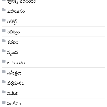
క్లాసిక్స్ ప‌రిచ‌యం
బహుజనం
రిపోర్ట్
కవిత్వం
కథనం
సృజన
అనువాదం
సమీక్షలు
వర్తమానం
నివేదిక
సందేశం