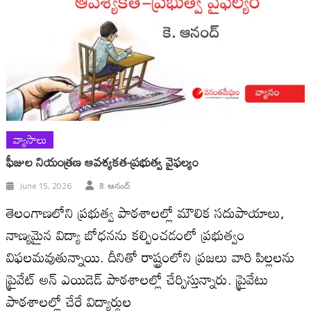
వ్యాసాలు
ఫీజుల నియంత్రణ‌ ఆవశ్యకత-ప్రభుత్వ వైఫల్యం
June 15, 2026
కె. ఆనంద్
తెలంగాణలోని ప్రభుత్వ పాఠశాలల్లో మౌలిక సదుపాయాలు,
నాణ్యమైన విద్యా బోధనను కల్పించడంలో ప్రభుత్వం
విఫలమవుతున్నాయి. దీనితో రాష్ట్రంలోని ప్రజలు వారి పిల్లలను
ప్రైవేట్ అన్ ఎయిడెడ్ పాఠశాలల్లో చేర్పిస్తున్నారు. ప్రైవేటు
పాఠశాలల్లో చేరే విద్యార్థుల