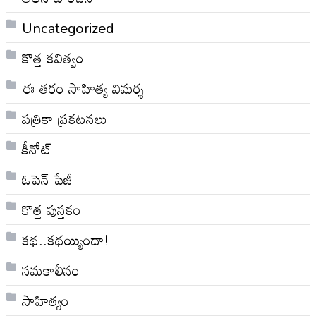
Uncategorized
కొత్త కవిత్వం
ఈ తరం సాహిత్య విమర్శ
పత్రికా ప్రకటనలు
కీనోట్
ఓపెన్ పేజీ
కొత్త పుస్తకం
కథ..కథయ్యిందా!
సమకాలీనం
సాహిత్యం