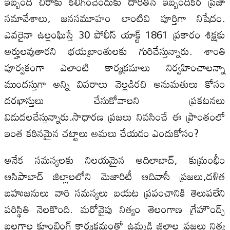
ఇబ్బంది చిరాకు కలిగించేందుకు దారితీసే ఇబ్బందికర ప్రజా
సమావేశాలు, జనసమూహం లాంటివి పూర్తిగా నిషేదం.
ఎవరైనా ఉల్లంఘిస్తే 30 పోలీస్‌ యాక్ట్‌ 1861 ప్రకారం శిక్షకు
అర్హులవుతారని భయబ్రాంతులకు గురిచేస్తున్నారు. శాంతి
పూర్వకంగా ఎలాంటి కార్యక్రమాలు నిర్వహించాలన్నా
ముందస్తుగా అన్ని వివరాలు వెల్లడిరచి అనుమతులు కోసం
దరఖాస్తులు చేసుకోవాలని ప్రకటనలు
విడుదలచేస్తున్నారు.సాధారణ ప్రజలు నివసించే ఈ ప్రాంతంలో
ఇంత కఠినమైన చట్టాలు అమలు చేయడం ఎందుకోసం?
అనేక సమస్యలకు నిలయమైన ఆదిలాబాద్‌, కుమ్రంభీం
ఆసిపాబాద్‌ జిల్లాలలోని మెజారిటీ ఆదివాసీ ప్రజలు,దళిత
బహుజనులు వారి సమస్యలు బయట ప్రపంచానికి తెలుపలేని
పరిస్థితి నెలకొంది. మరోవైపు నిత్యం తెలంగాణ గ్రేహౌండ్స్‌
బలగాల కూంబింగ్‌ కార్యక్రమంతో ఉమ్మడి జిల్లాల ప్రజలు నిత్య