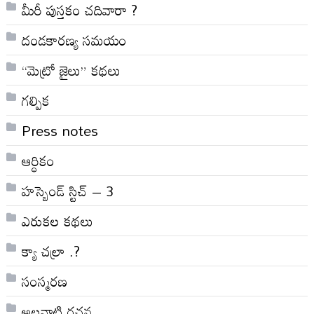
మీరీ పుస్తకం చదివారా ?
దండకారణ్య సమయం
“మెట్రో జైలు” కథలు
గల్పిక
Press notes
ఆర్ధికం
హస్బెండ్ స్టిచ్ – 3
ఎరుకల కథలు
క్యా చల్రా .?
సంస్మరణ
అలనాటి రచన