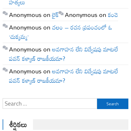
హత్యలు
Anonymous
on
లైక్
Anonymous
on
కంచె
Anonymous
on
చలం – రచన ప్రపంచంలో ఓ
‘చుక్కమ్మ’
Anonymous
on
అవగాహన లేని విద్వేషపు మాటలే
పవన్ కళ్యాణ్ రాజకీయమా?
Anonymous
on
అవగాహన లేని విద్వేషపు మాటలే
పవన్ కళ్యాణ్ రాజకీయమా?
Search
for:
శీర్షికలు