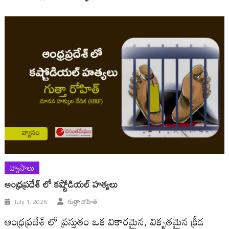
వ్యాసాలు
ఆంధ్రప్రదేశ్ లో కష్టోడియల్ హత్యలు
July 1, 2026
గుత్తా రోహిత్
ఆంధ్రప్రదేశ్ లో ప్రస్తుతం ఒక వికారమైన, వికృతమైన క్రీడ