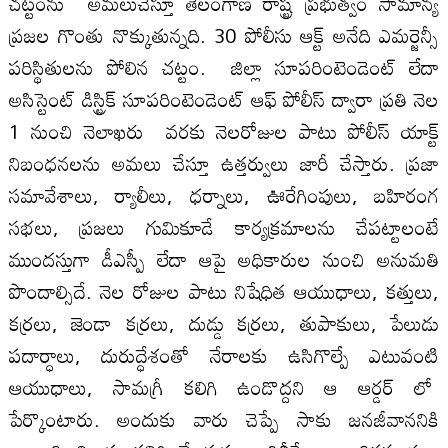
చట్టంను అమలుచేస్తూ తెలంగాణ రాష్ట్ర ప్రభుత్వం సామాన్య
ప్రజల గొంతు నొక్కుతున్నది. 30 పోలీసు ఆక్ట్‌ అనేది ఎమర్జెన్సీ
పరిస్థితులను పోలిన చట్టం. జిల్లా సూపరింటెండెంట్‌ లేదా
అసిస్టెంట్‌ డిస్ట్రిక్‌ సూపరింటెండెంట్‌ ఆఫ్‌ పోలీస్‌ ద్వారా ప్రతి నెల
1 నుంచి నెలాఖరు వరకు నెలరోజుల పాటు పోలీస్‌ యాక్ట్‌
నిబంధనలను అమలు చేస్తూ ఉత్తర్వులు జారీ చేస్తారు. ప్రజా
సమావేశాలు, ర్యాలీలు, ధర్నాలు, ఊరేగింపులు, బహిరంగ
సభలు, ప్రజలు గుమికూడే కార్యక్రమాలను చేపట్టాలంటే
ముందస్తుగా డీఎస్పీ లేదా ఆపై అధికారుల నుంచి అనుమతి
పొందాల్సిదే. నెల రోజుల పాటు నిషేధిత ఆయుధాలు, కత్తులు,
కర్రలు, జెండా కర్రలు, దుడ్డు కర్రలు, తుపాకులు, పేలుడు
పదార్ధాలు, దురుద్ధేశంతో నేరాలకు ఉసిగొల్పే ఎటువంటి
ఆయుధాలు, సామగ్రీ కలిగి ఉండొద్దని ఆ ఆర్డర్‌ లో
పేర్కొంటారు. అందుకు వారు చెప్పే సాకు జనజీవాననికి