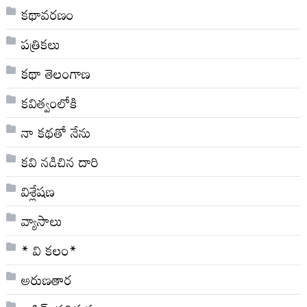
కథావరణం
పత్రికలు
కథా తెలంగాణ
కవిత్వంలోకి
నా క‌థ‌తో నేను
కవి నడిచిన దారి
విశ్లేషణ
వ్యాసాలు
* వి క‌లం*
అరుణతార