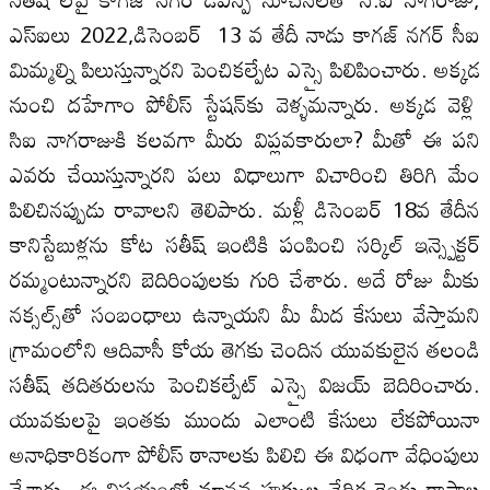
ఎస్‌ఐలు 2022,డిసెంబర్‌ 13 వ తేదీ నాడు కాగజ్‌ నగర్‌ సీఐ
మిమ్మల్ని పిలుస్తున్నారని పెంచికల్పేట ఎస్సై పిలిపించారు. అక్కడ
నుంచి దహేగాం పోలీస్‌ స్టేషన్‌కు వెళ్ళమన్నారు. అక్కడ వెళ్లి
సిఐ నాగరాజుకి కలవగా మీరు విప్లవకారులా? మీతో ఈ పని
ఎవరు చేయిస్తున్నారని పలు విధాలుగా విచారించి తిరిగి మేం
పిలిచినప్పుడు రావాలని తెలిపారు. మళ్లీ డిసెంబర్‌ 18వ తేదీన
కానిస్టేబుళ్లను కోట సతీష్‌ ఇంటికి పంపించి సర్కిల్‌ ఇన్స్పెక్టర్‌
రమ్మంటున్నారని బెదిరింపులకు గురి చేశారు. అదే రోజు మీకు
నక్సల్స్‌తో సంబంధాలు ఉన్నాయని మీ మీద కేసులు వేస్తామని
గ్రామంలోని ఆదివాసీ కోయ తెగకు చెందిన యువకులైన తలండి
సతీష్‌ తదితరులను పెంచికల్పేట్‌ ఎస్సై విజయ్‌ బెదిరించారు.
యువకులపై ఇంతకు ముందు ఎలాంటి కేసులు లేకపోయినా
అనాధికారికంగా పోలీస్‌ ఠానాలకు పిలిచి ఈ విధంగా వేధింపులు
చేశారు. ఈ విషయంలో మానవ హక్కుల వేదిక రెండు రాష్ట్రాల