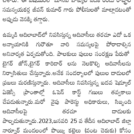
సమన్వయకర్త జీవన్‌ కుమార్‌ గారు పోలీసులతో మాట్లాడటంతో
అప్పుడు వెనక్కి తగ్గారు.
ఉమ్మడి ఆదిలాబాద్‌లో నివసిస్తున్న ఆదివాసీలు తరచూ ఎదో ఒక
అన్యాయానికి గురౌతూ వారి సమస్యలపై పోరాడాల్సిన
అనివార్యత ఏర్పడుతోంది. పాలకులు పులుల సంరక్షణ పేరుతో
టైగర్‌ జోన్‌,టైగర్‌ కారిడార్‌ లను నెలకొల్పి ఆదివాసీలను
నిర్వాసితులు చేస్తున్నారు.అనేక సందర్బాలలో పులుల దాడులలో
ప్రజలు మరణిస్తున్నారు. ఆదివాసీలు నివసిస్తున్న ఐదవ షెడ్యూల్‌
ఏజెన్సీ ప్రాంతాల్లో ఓపెన్‌ కాస్ట్‌ గణులు తవ్వకాలు
చేపడుతున్నారు.మరో వైపు పారెస్టు అధికారులు, సిబ్బంది
ఆదివాసీలపై తరచూ దాడులకు
పాల్పడుతున్నారు.2023,జనవరి 25 వ తేదీన ఆదిలాబాద్‌ జిల్లా
నార్నూర్‌ మండలంలో పొయ్యి కట్టెలు (వంట చెరుకు) కోసం