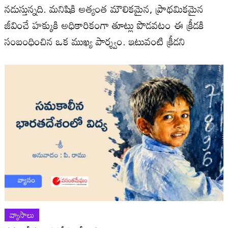
నడుస్తున్నది. మనిషికి అత్యంత మౌలికమైన, ప్రాథమికమైన
జీవించే హక్కుకి అధికారికంగా తూట్లు పొడవటం ఈ క్రీడకి
సంబంధించిన ఒక ముఖ్య పార్శ్వం. ఇటువంటి క్రీడని
వ్యాసాలు