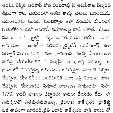
అడవికి వెళ్ళిన ఆదివాసీ కోవ లింబరావు పై అటవీశాఖ సిబ్బంది
తీవ్రంగా దాడి చేయడంతో అతని కాళ్ళు చేతులు పనిచేయడం
లేదు.అంతకు ముందు మంచిర్యాల జిల్లా దండెపల్లి మండలన
కోయపోచగూడలో ఆదివాసీ మహిళలపై దాడి చేశారు. కేసులు
నమోదు చేసి జైల్లో నిర్బంధించారు.కోయ తెగకు చెందిన
ఆదివాసీలు మెజరిటీగా నివసిస్తున్నప్పటికీ ఆసిపాబాద్‌ జిల్లా
సిర్పూర్‌ నియోజకవర్గ పదుల గ్రామాలను ఏజెన్సీ ప్రాంతాలుగా
నోటిపై చేయలేదు.గిరిజన సంక్షేమ శాఖ,రాష్ట్ర ప్రభుత్వం ఆ
గ్రామాలో నివసిస్తున్న ఆదివాసుల అభివృద్ధికి ఎలాంటి చర్యలు
చేపట్టడం లేదు.కనీసం ఉండటానికి పక్కా ఇళ్ల నిర్మాణం కూడా
చేపట్టడం లేదు.ఐదవ షెడ్యూల్‌ రాజ్యాంగ హక్కులను, పెసా,
1/70, అటవీ హక్కుల చట్టాలను అమలు చేయడం లేదు. ఈ
సమస్యలతో సతమతమవుతున్న ప్రజలకు కాళేశ్వరం ప్రాజెక్టు
ఒక శాపంగా మారింది.ప్రతి ఏడాది కాళేశ్వరం బ్యాక్‌ వాటర్‌ తో