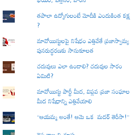
త‌పాలా ఉద్యోగులంటే మోదీకి ఎందుకింత కక్ష
?
మావోయిస్టులపై నిషేధం ఎత్తివేతే ప్రజాస్వామ్య
పునరుద్ధరణకు సానుకూలత
చదువులు ఎలా ఉండాలి? చదువుల సారం
ఏమిటి?
మావోయిస్టు పార్టీ మీద, విప్లవ ప్రజా సంఘాల
మీద నిషేధాన్ని ఎత్తివేయాలి
“ఆయమ్మ అంతే! ఆమె ఒక మదర్ తెరీసా!”
రెప్పవాల్చని చూపు