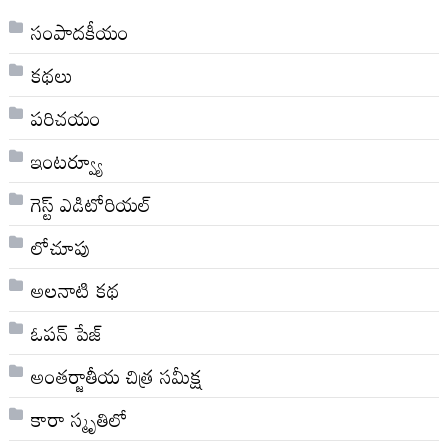
సంపాదకీయం
కథలు
పరిచయం
ఇంటర్వ్యూ
గెస్ట్ ఎడిటోరియల్
లోచూపు
అల‌నాటి క‌థ‌
ఓపన్ పేజ్
అంతర్జాతీయ చిత్ర సమీక్ష
కారా స్మృతిలో