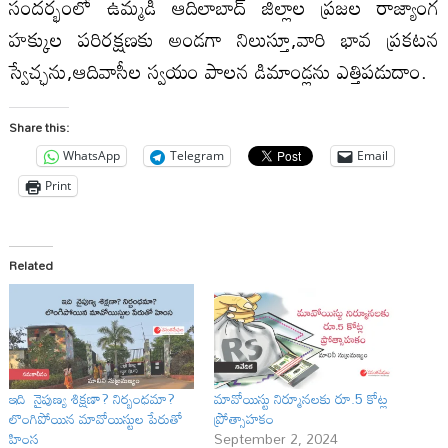
సందర్భంలో ఉమ్మడి ఆదిలాబాద్‌ జిల్లాల ప్రజల రాజ్యాంగ
హక్కుల పరిరక్షణకు అండగా నిలుస్తూ,వారి భావ ప్రకటన
స్వేచ్ఛను,ఆదివాసీల స్వయం పాలన డిమాండ్లను ఎత్తిపడుదాం.
Share this:
WhatsApp
Telegram
Email
Print
Related
ఇది నైపుణ్య శిక్షణా? నిర్బంధమా?
మావోయిస్టు నిర్మూనలకు రూ.5 కోట్ల
లొంగిపోయిన మావోయిస్టుల పేరుతో
ప్రోత్సాహకం
హింస
September 2, 2024