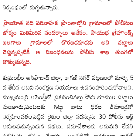
నిర్బంధంలో మగ్గుతున్నారు.
ప్రాణహిత నది పరివాహక ప్రాంతాల్లోని గ్రామాలలో పోలీసుల
జోక్యం మితిమీరిన సందర్భాలు అనేకం. సాయుధ గ్రేహౌండ్స్‌
బలగాలు గ్రామాలలో చొరబడకూడదు అని చట్టాలు
చెప్తున్నప్పటికీ ఆ నిబంధనలను పోలీసు శాఖ తుంగలో
తొక్కుతున్నది.
కుమ్రంభీం ఆసిఫాబాద్‌ జిల్లా, కాగజ్‌ నగర్‌ పట్టణంలో మార్చి 5
వ తేదీన అటవి సంరక్షణ నియమాలు ఉపసంహరించుకోవాలని,
ముఖ్యమంత్రి అసెంబ్లీలో ప్రకటించినట్లు పోడు భూముల పట్టాలు
మంజూరు,పంటలకు గిట్టు బాటు ధరల డిమాండ్లతో
నిర్వహించతలపెట్టిన రైతుల జిల్లా సదస్సును 30 పోలీసు ఆక్ట్‌
అమలవుతున్నందున సభలు, సమావేశాలకు అనుమతి లేదని
సదస్సును భగ్నం చేశారు. అంతటితో ఆగకుండా కాగజ్‌