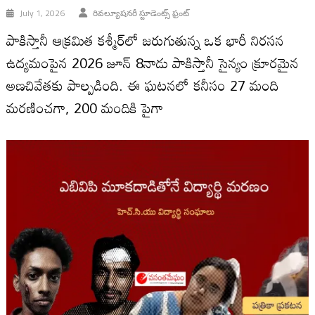
July 1, 2026
రివల్యూషనరీ స్టూడెంట్స్ ఫ్రంట్
పాకిస్తానీ ఆక్రమిత కశ్మీర్‌లో జరుగుతున్న ఒక భారీ నిరసన
ఉద్యమంపైన 2026 జూన్ 8నాడు పాకిస్తానీ సైన్యం క్రూరమైన
అణచివేతకు పాల్పడింది. ఈ ఘటనలో కనీసం 27 మంది
మరణించగా, 200 మందికి పైగా