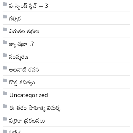
హస్బెండ్ స్టిచ్ – 3
గల్పిక
ఎరుకల కథలు
క్యా చల్రా .?
సంస్మరణ
అలనాటి రచన
కొత్త కవిత్వం
Uncategorized
ఈ తరం సాహిత్య విమర్శ
పత్రికా ప్రకటనలు
కీనోట్