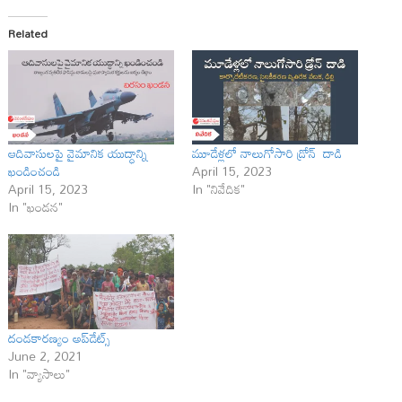
Related
ఆదివాసులపై వైమానిక యుద్ధాన్ని
మూడేళ్లలో నాలుగోసారి డ్రోన్ దాడి
ఖండించండి
April 15, 2023
April 15, 2023
In "నివేదిక"
In "ఖండన"
దండ‌కార‌ణ్యం అప్‌డేట్స్‌
June 2, 2021
In "వ్యాసాలు"