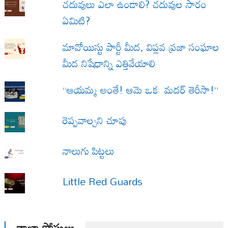
చదువులు ఎలా ఉండాలి? చదువుల సారం
ఏమిటి?
మావోయిస్టు పార్టీ మీద, విప్లవ ప్రజా సంఘాల
మీద నిషేధాన్ని ఎత్తివేయాలి
“ఆయమ్మ అంతే! ఆమె ఒక మదర్ తెరీసా!”
రెప్పవాల్చని చూపు
నాలుగు పిట్టలు
Little Red Guards
తాజా పోస్టులు