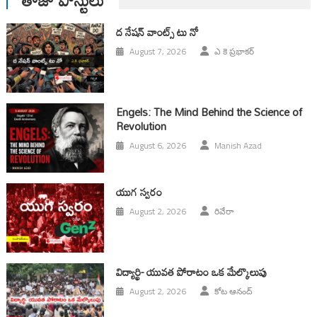
ద నేషన్ వాంట్స్ టు నో
August 7, 2026
ఎ కె ప్రభాకర్
Engels: The Mind Behind the Science of
Revolution
August 6, 2026
Manish Azad
యుగ స్వ‌రం
August 2, 2026
రివేరా
విద్యార్థి- యువత పోరాటం ఒక మేల్కొలుపు
August 2, 2026
కోట ఆనంద్