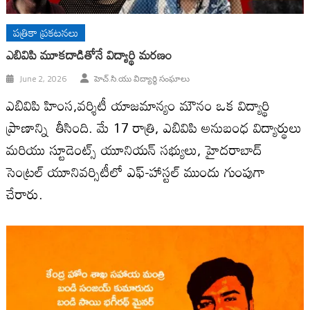
పత్రికా ప్రకటనలు
ఎబివిపి మూకదాడితోనే విద్యార్థి మరణం
June 2, 2026
హెచ్.సి.యు విద్యార్థి సంఘాలు
ఎబివిపి హింస,వర్శిటీ యాజమాన్యం మౌనం ఒక విద్యార్థి
ప్రాణాన్ని తీసింది. మే 17 రాత్రి, ఎబివిపి అనుబంధ విద్యార్థులు
మరియు స్టూడెంట్స్ యూనియన్ సభ్యులు, హైదరాబాద్
సెంట్రల్ యూనివర్సిటీలో ఎఫ్-హాస్టల్ ముందు గుంపుగా
చేరారు.