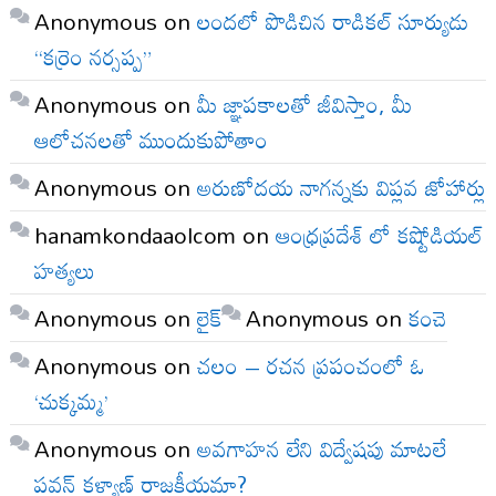
Anonymous
on
లందలో పొడిచిన రాడికల్ సూర్యుడు
“కర్రెం నర్సప్ప”
Anonymous
on
మీ జ్ఞాపకాలతో జీవిస్తాం, మీ
ఆలోచనలతో ముందుకుపోతాం
Anonymous
on
అరుణోదయ నాగన్నకు విప్లవ జోహార్లు
hanamkondaaolcom
on
ఆంధ్రప్రదేశ్ లో కష్టోడియల్
హత్యలు
Anonymous
on
లైక్
Anonymous
on
కంచె
Anonymous
on
చలం – రచన ప్రపంచంలో ఓ
‘చుక్కమ్మ’
Anonymous
on
అవగాహన లేని విద్వేషపు మాటలే
పవన్ కళ్యాణ్ రాజకీయమా?