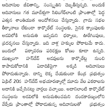
ఆదివాసుల జీవితాన్ని, సంస్కృతిని దెబ్బతీస్తున్నది. అందుకే
ఆదివాసులు గత మూడేళ్లుగా సిలింగేర్‌లాంటి ప్రాంతాల్లో పెద్ద
ఎత్తున శాంతియుత ఆందోళనలు చేస్తున్నారు. గ్రామ సభల
తీర్మానాలు లేకుండా కార్పొరేట్‌ సంస్థలకు, సైనిక క్యాంపులకు
అడవిలోకి అనుమతి ఇవ్వమని ధర్నాలు, ఊరేగింపులు,
ప్రదర్శనలు చేస్తున్నారు. ఇది వాళ్ల హక్కుల పోరాటమే కాదు.
ఇందులో పర్యావరణ పరిరక్షణ కోణం కూడా ఉన్నది.
ముఖ్యంగా హస్‌దేవ్‌ అడవులను కార్పొరేట్ల నుంచి
కాపాడుకోడానికి ఏడాదికిపైగా అక్కడి ఆదివాసులు
పోరాడుతున్నారు. దాన్ని లెక్క చేయకుండా కేంద్ర ప్రభుత్వం
ఏప్రిల్‌ 20న హస్‌దేవ్‌ అభయారణ్యాల్లో మూడు వేల ఎకరాలను
అదానికి ఇచ్చేసినట్లు వార్తలు వచ్చాయి. అదానిలాంటి కార్పొరేట్‌
సంస్థలను అడవిలోకి అనుమతించమని దండకారణ్యంలోని
వేర్వేరు ప్రాంతాల్లో పోరాడుతున్న ఆదివాసులతో ప్రభుత్వం