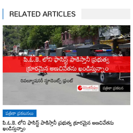
RELATED ARTICLES
పత్రికా ప్రకటనలు
పి.ఓ.కె. లోని ఫాసిస్ట్ పాకిస్తానీ ప్రభుత్వ క్రూరమైన అణచివేతను
ఖండిస్తున్నాం