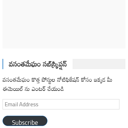
వసంతమేఘం సబ్‌స్క్రిప్షన్
వసంతమేఘం కొత్త పోస్టుల నోటిఫికేషన్ కోసం ఇక్కడ మీ
ఈమెయిల్ ను ఎంటర్ చేయండి
Email
Address
Subscribe