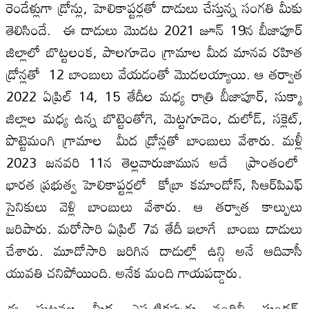
రెండేళ్లుగా డ్రోన్లు, హెలికాప్టర్లతో దాడులు చేస్తున్న సంగతి మీకు
తెలిసిందే. ఈ దాడులు మొదట 2021 జూన్‌ 19న బీజాపూర్‌
జిల్లాలో బొట్టలంక, పాలగూడెం గ్రామాల మీద మానవ రహిత
డ్రోన్లతో 12 బాంబులు వేయడంతో మొదలయ్యాయి. ఆ తర్వాత
2022 ఏప్రిల్‌ 14, 15 తేదీల మధ్య రాత్రి బీజాపూర్‌, సుక్మా
జిల్లాల మధ్య ఉన్న బొట్టెంతోగె, మెట్టగూడెం, దులోడ్‌, సక్లెట్‌,
పొట్టెమంగి గ్రామాల మీద డ్రోన్లతో బాంబులు వేశారు. మళ్లీ
2023 జనవరి 11న తెల్లవారుజామున అదే ప్రాంతంలో
భారత ప్రభుత్వ హెలికాప్టర్లలో కోబ్రా కమాండోస్‌, సిఆర్‌పిఎఫ్‌
సైనికులు వెళ్లి బాంబులు వేశారు. ఆ తర్వాత కాల్పులు
జరిపారు. మరోసారి ఏప్రిల్‌ 7వ తేదీ ఇలాగే బాంబు దాడులు
చేశారు. మూడోసారి జరిగిన దాడుల్లో ఉన్గి అనే ఆదివాసీ
యువతి చనిపోయింది. అనేక మంది గాయపడ్డారు.
ఈ ఘటనల మీద ఎప్పటికప్పుడు నందినీ సుందర్‌,