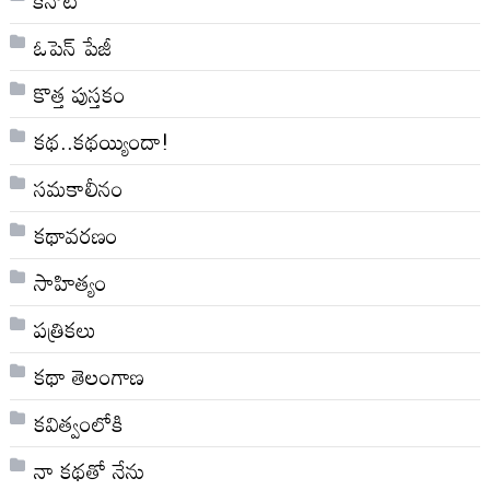
ఓపెన్ పేజీ
కొత్త పుస్తకం
కథ..కథయ్యిందా!
సమకాలీనం
కథావరణం
సాహిత్యం
పత్రికలు
కథా తెలంగాణ
కవిత్వంలోకి
నా క‌థ‌తో నేను