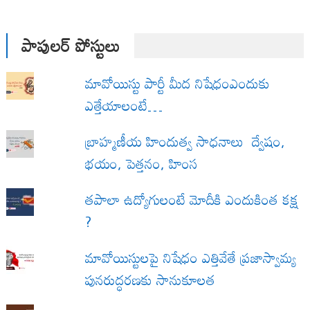
పాపులర్ పోస్టులు
మావోయిస్టు పార్టీ మీద నిషేధంఎందుకు
ఎత్తేయాలంటే…
బ్రాహ్మణీయ హిందుత్వ సాధనాలు ద్వేషం,
భయం, పెత్తనం, హింస
త‌పాలా ఉద్యోగులంటే మోదీకి ఎందుకింత కక్ష
?
మావోయిస్టులపై నిషేధం ఎత్తివేతే ప్రజాస్వామ్య
పునరుద్ధరణకు సానుకూలత