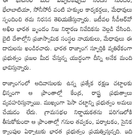
భేలాబాటియా, సోనీసోరీ వంటి హక్కుల కార్యకర్తలు, మేధావులు
స్పందించి తమ నిరసన తెలియజేస్తున్నారు. ఇటీవల సీడీఆర్‌వో
అఖిల భారత బృందం నిజ నిర్ధారణ నివేదికను వెల్లడి చేసింది.
బైటి దేశాల్లోని ప్రజాస్వామిక సంస్థల నాయకులు, మేధావులు ఈ
దాడులను ఖండిరచారు. భారత రాజ్యాంగ స్ఫూర్తికి వ్యతిరేకంగా
ప్రభుత్వం ప్రజల మీద చేస్తున్న యుద్ధంగా దీన్ని అనేక మంది
భావిస్తున్నారు.
రాజ్యాంగంలో ఆదివాసులకు ఉన్న ప్రత్యేక రక్షణ చట్టాలకు
భిన్నంగా ఆ ప్రాంతాల్లో కేంద్ర, రాష్ట్ర ప్రభుత్వాలు
వ్యవహరిస్తున్నాయి. ముఖ్యంగా పెసా చట్టాన్ని ప్రభుత్వం అమలు
చేయడం లేదు. గ్రామసభల నిర్ణాయకతను పరిగణలోకి
తీసుకోకుండా ఆ ప్రాంతాల్లో గనుల తవ్వకం, పర్యాటకం, సైనిక
క్యాంపుల ఏర్పాటుకు భారత ప్రభుత్వం ప్రయత్నిస్తున్నది. ఇది