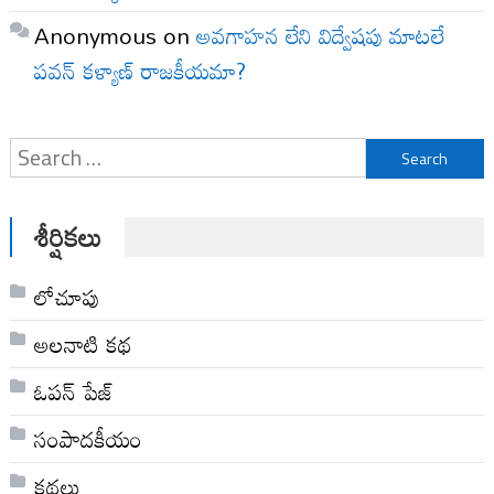
Anonymous
on
అవగాహన లేని విద్వేషపు మాటలే
పవన్ కళ్యాణ్ రాజకీయమా?
Search
for:
శీర్షికలు
లోచూపు
అల‌నాటి క‌థ‌
ఓపన్ పేజ్
సంపాదకీయం
కథలు