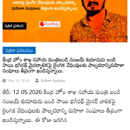
పత్రికా ప్రకటనలు
కేంద్ర హోం శాఖ సహాయ మంత్రిబండి సంజయ్ కుమారుడు బండి
సాయి భగీరథ్ మైనర్బాలికపై లైంగిక వేధింపులకు పాల్పడడాన్నిమహిళా
సంఘాలు తీవ్రంగా ఖండిస్తున్నాయి.
May 15, 2026
మహిళా సంఘాలు
తేదీ: 12.05.2026 కేంద్ర హోం శాఖ సహాయ మంత్రి బండి
సంజయ్ కుమారుడు బండి సాయి భగీరథ్ మైనర్ బాలికపై
లైంగిక వేధింపులకు పాల్పడడాన్ని మహిళా సంఘాలు తీవ్రంగా
ఖండిస్తున్నాయి. ఈ రోజు జరిగిన