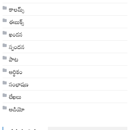
కాలమ్స్
ఈబుక్స్
ఖండన
స్పందన
పాట
ఆర్థికం
సంభాషణ
లేఖలు
ఆడియో