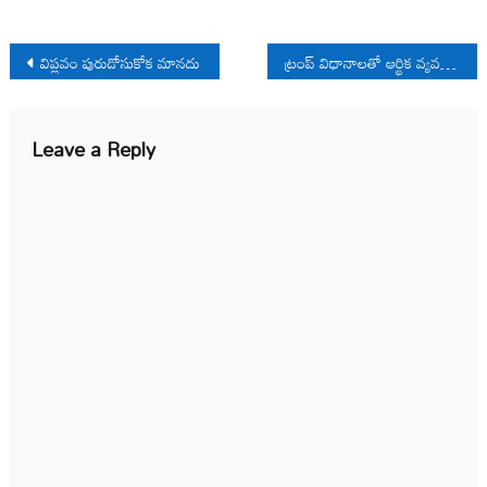
Post
విప్లవం పురుడోసుకోక మానదు
ట్రంప్ విధానాలతో ఆర్థిక వ్యవస్థ అస్తవ్యస్తం
navigation
Leave a Reply