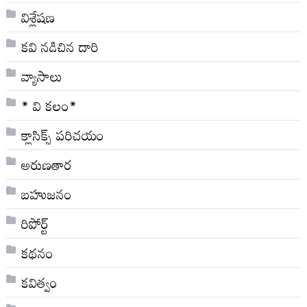
విశ్లేషణ
కవి నడిచిన దారి
వ్యాసాలు
* వి క‌లం*
క్లాసిక్స్ ప‌రిచ‌యం
అరుణతార
బహుజనం
రిపోర్ట్
కథనం
కవిత్వం