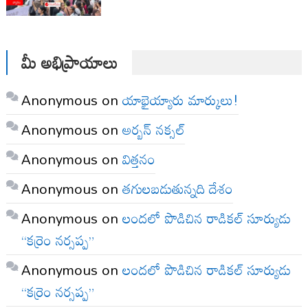
మీ అభిప్రాయాలు
Anonymous
on
యాభైయ్యారు మార్కులు!
Anonymous
on
అర్బన్ నక్సల్
Anonymous
on
విత్తనం
Anonymous
on
తగులబడుతున్నది దేశం
Anonymous
on
లందలో పొడిచిన రాడికల్ సూర్యుడు
“కర్రెం నర్సప్ప”
Anonymous
on
లందలో పొడిచిన రాడికల్ సూర్యుడు
“కర్రెం నర్సప్ప”