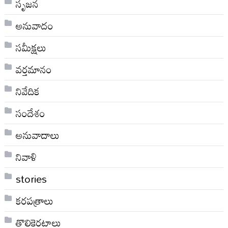
సృజన
అనువాదం
సమీక్షలు
వర్తమానం
నివేదిక
సందేశం
అనువాదాలు
నివాళి
stories
కరపత్రాలు
తొలికెరటాలు