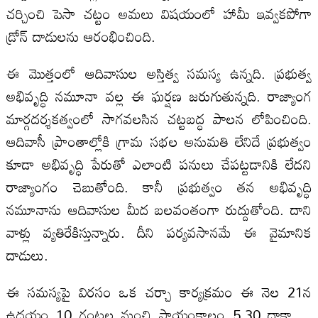
చర్చించి పెసా చట్టం అమలు విషయంలో హామీ ఇవ్వకపోగా
డ్రోన్‌ దాడులను ఆరంభించింది.
ఈ మొత్తంలో ఆదివాసుల అస్తిత్వ సమస్య ఉన్నది. ప్రభుత్వ
అభివృద్ధి నమూనా వల్ల ఈ ఘర్షణ జరుగుతున్నది. రాజ్యాంగ
మార్గదర్శకత్వంలో సాగవలసిన చట్టబద్ధ పాలన లోపించింది.
ఆదివాసీ ప్రాంతాల్లోకి గ్రామ సభల అనుమతి లేనిదే ప్రభుత్వం
కూడా అభివృద్ధి పేరుతో ఎలాంటి పనులు చేపట్టడానికి లేదని
రాజ్యాంగం చెబుతోంది. కానీ ప్రభుత్వం తన అభివృద్ధి
నమూనాను ఆదివాసుల మీద బలవంతంగా రుద్దుతోంది. దాని
వాళ్లు వ్యతిరేకిస్తున్నారు. దీని పర్యవసానమే ఈ వైమానిక
దాడులు.
ఈ సమస్యపై విరసం ఒక చర్చా కార్యక్రమం ఈ నెల 21న
ఉదయం 10 గంటల నుంచి సాయంకాలం 5.30 దాకా