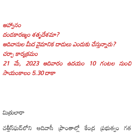
ఆహ్వానం
దండకారణ్యం శతృదేశమా?
ఆదివాసుల మీద వైమానిక దాడులు ఎందుకు చేస్తున్నారు?
చర్చా కార్యక్రమం
21 మే, 2023 ఆదివారం ఉదయం 10 గంటల నుంచి
సాయంకాలం 5.30 దాకా
మిత్రులారా
చత్తీస్‌ఘడ్‌లోని ఆదివాసీ ప్రాంతాల్లో కేంద్ర ప్రభుత్వం గత