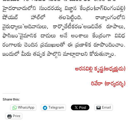
హైదరాబాదులోని సుందరయ్య విజ్ఞాన కేంద్రం(బాగ్‌లింగంపల్లి)
షోయబ్‌ హాల్‌లో తలపెట్టింది. రాజ్యాంగంలోని
వైరుధ్యాలు`ఆదివాసులు, కార్పొరేటీకరణ`అణచివేత రూపాలు,
ఫాసిజం`వైమానిక దాడులు అనే అంశాలు కేంద్రంగా వివిధ
రంగాలకు చెందిన ప్రముఖులతో ఈ ప్రణాళిక రూపొందించాం.
ఇందులో మీరు తప్పక పాల్గొని మాట్లాడాలని కోరుతున్నాం.
అరసవిల్లి కృష్ణ(అధ్యక్షుడు)
రివేరా (కార్యదర్శి)
Share this:
WhatsApp
Telegram
Email
Print