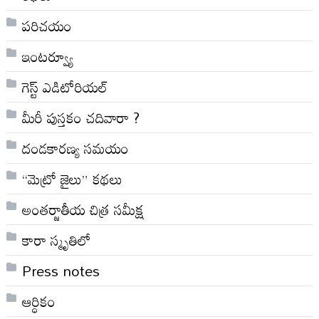
పరిచయం
ఇంటర్వ్యూ
గెస్ట్ ఎడిటోరియల్
మీరీ పుస్తకం చదివారా ?
దండకారణ్య సమయం
“మెట్రో జైలు” కథలు
అంతర్జాతీయ చిత్ర సమీక్ష
కారా స్మృతిలో
Press notes
ఆర్ధికం