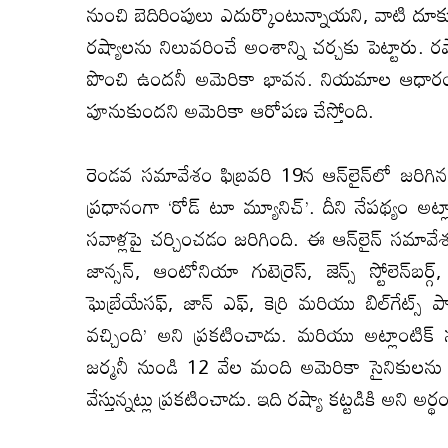
నుంచి బెదిరింపులు ఎదుర్కొంటున్నాయని, వాటి దూక
రష్యాలను నిలువరించే అంశాన్ని చర్చకు పెట్టారు.
పొంచి ఉందనీ అమెరికా భావన. నియమాల ఆధారంగా 
పూనుకుందని అమెరికా ఆరోపణ చేస్తోంది.
రెండవ సమావేశం ఫిబ్రవరి 19న ఆన్‌లైన్‌లో జరిగిన
ప్రధానంగా ‘రోడ్‌ టూ మ్యూనిచ్‌’. దీని నేపథ్యం
సవాళ్లపై చర్చించడం జరిగింది. ఈ ఆన్‌లైన్‌ సమావేశంలో
జాన్సన్‌, ఆంటోనియా గుటెర్రెస్‌, జెన్స్‌ స్టోలెన్‌బర్గ
ఘెబ్రేయేసఫ్‌, జాన్‌ ఎఫ్‌, కెర్రి మరియు బిల్‌గేట్స
వచ్చింది’ అని ప్రకటించాడు. మరియు అట్లాంటిక్‌ 
జర్మనీ నుండి 12 వేల మంది అమెరికా సైనికులను ఉ
వేస్తున్నట్లు ప్రకటించాడు. ఇది రష్యా కట్టడికి అని అర్