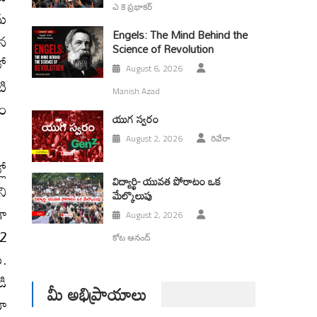
ఎ కె ప్రభాకర్
ను
Engels: The Mind Behind the
తన
Science of Revolution
లో
August 6, 2026
టి
Manish Azad
డం
యుగ స్వ‌రం
August 2, 2026
రివేరా
లో
విద్యార్థి- యువత పోరాటం ఒక
ని
మేల్కొలుపు
గా
August 2, 2026
 2
కోట ఆనంద్
ు.
డి
మీ అభిప్రాయాలు
నా