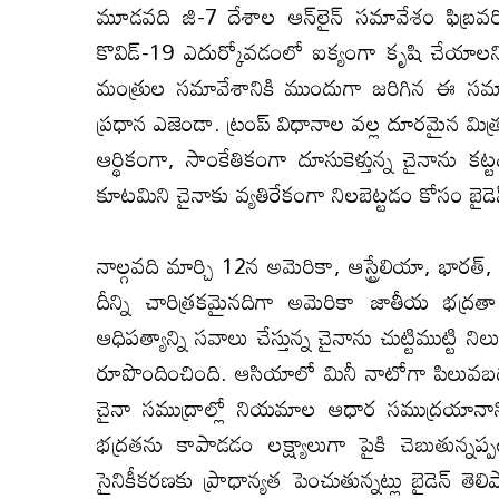
మూడవది జి-7 దేశాల ఆన్‌లైన్‌ సమావేశం ఫిబ్రవరి
కొవిడ్‌-19 ఎదుర్కోవడంలో ఐక్యంగా కృషి చేయాలని
మంత్రుల సమావేశానికి ముందుగా జరిగిన ఈ సమావ
ప్రధాన ఎజెండా. ట్రంప్‌ విధానాల వల్ల దూరమైన మిత
ఆర్థికంగా, సాంకేతికంగా దూసుకెళ్తున్న చైనాను 
కూటమిని చైనాకు వ్యతిరేకంగా నిలబెట్టడం కోసం బైడెన్‌ 
నాల్గవది మార్చి 12న అమెరికా, ఆస్ట్రేలియా, భారత్
దీన్ని చారిత్రకమైనదిగా అమెరికా జాతీయ భద్రతా 
ఆధిపత్యాన్ని సవాలు చేస్తున్న చైనాను చుట్టిముట్టి
రూపొందించింది. ఆసియాలో మినీ నాటోగా పిలువబడుత
చైనా సముద్రాల్లో నియమాల ఆధార సముద్రయానాన
భద్రతను కాపాడడం లక్ష్యాలుగా పైకి చెబుతున్నప్ప
సైనికీకరణకు ప్రాధాన్యత పెంచుతున్నట్లు బైడెన్‌ 