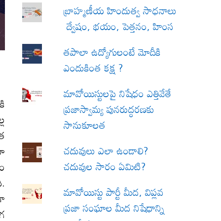
బ్రాహ్మణీయ హిందుత్వ సాధనాలు
ద్వేషం, భయం, పెత్తనం, హింస
త‌పాలా ఉద్యోగులంటే మోదీకి
ఎందుకింత కక్ష ?
మావోయిస్టులపై నిషేధం ఎత్తివేతే
కి
ప్రజాస్వామ్య పునరుద్ధరణకు
్ల
సానుకూలత
యత
చదువులు ఎలా ఉండాలి?
తూ
చదువుల సారం ఏమిటి?
యం
ి.
మావోయిస్టు పార్టీ మీద, విప్లవ
గా
ప్రజా సంఘాల మీద నిషేధాన్ని
ంగ