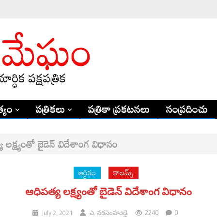
్యం
పత్రికలు
పత్రికా ప్రకటనలు
సంప్రదించు
 లక్ష్యంతో బైడెన్‌ విదేశాంగ విధానం
ఆర్ధికం
కాలమ్స్
ఆధిపత్య లక్ష్యంతో బైడెన్‌ విదేశాంగ విధానం
2240
0
July 2, 2021
ఎ. నరసింహారెడ్డి