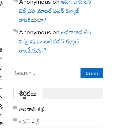
Anonymous
on
అవగాహన లేని
తో
విద్వేషపు మాటలే పవన్ కళ్యాణ్
రాజకీయమా?
Anonymous
on
అవగాహన లేని
విద్వేషపు మాటలే పవన్ కళ్యాణ్
కి
రాజకీయమా?
ంగ
లు
Search
మక
for:
డం
శీర్షికలు
ిన
్య
అల‌నాటి క‌థ‌
ు.
ఓపన్ పేజ్
నా