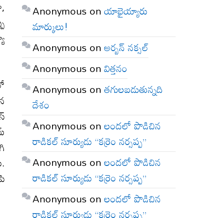
ా,
Anonymous
on
యాభైయ్యారు
పు
మార్కులు!
యా
Anonymous
on
అర్బన్ నక్సల్
Anonymous
on
విత్తనం
లో
Anonymous
on
తగులబడుతున్నది
ాన
దేశం
్‌
Anonymous
on
లందలో పొడిచిన
్‌
రాడికల్ సూర్యుడు “కర్రెం నర్సప్ప”
గి
Anonymous
on
లందలో పొడిచిన
ు.
రాడికల్ సూర్యుడు “కర్రెం నర్సప్ప”
పి
Anonymous
on
లందలో పొడిచిన
రాడికల్ సూర్యుడు “కర్రెం నర్సప్ప”