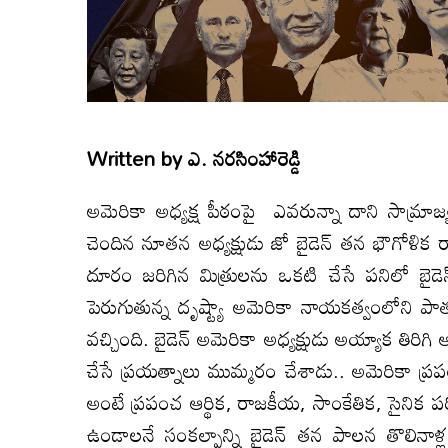
Written by
ఎ. నరసింహారెడ్డి
అమెరికా అధ్యక్ష పీఠంపై ఎవరున్నా దాని సామ్రాజ్యవ
చెందిన నూతన అధ్యక్షుడు జో బైడెన్‌ తన భౌగోళిక రా
దూరం జరిగిన మిత్రులను ఒకటి చేసే పనిలో బైడెన
పెరుగుతున్న దృష్ట్యా అమెరికా నాయకత్వంలోని ప
వచ్చింది. బైడెన్‌ అమెరికా అధ్యక్షుడు అయ్యాక తి
చేసే ప్రయత్నాలు ముమ్మరం చేశాడు.. అమెరికా ప్రపం
అంటే ప్రపంచ ఆర్థిక, రాజకీయ, సాంకేతిక, సైనిక 
ఉండాలనే సంకల్పాన్ని బైడెన్‌ తన పాలన తొలినాళ్