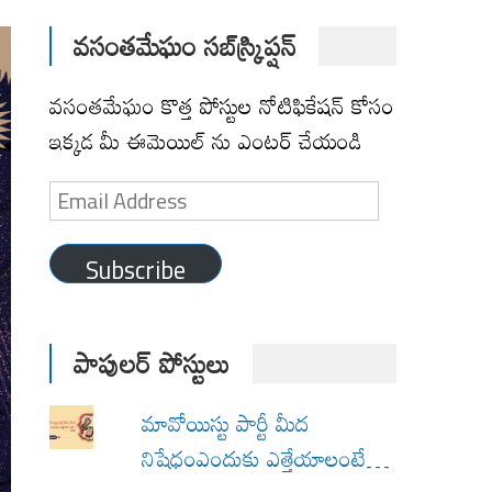
వసంతమేఘం సబ్‌స్క్రిప్షన్
వసంతమేఘం కొత్త పోస్టుల నోటిఫికేషన్ కోసం
ఇక్కడ మీ ఈమెయిల్ ను ఎంటర్ చేయండి
Email
Address
Subscribe
పాపులర్ పోస్టులు
మావోయిస్టు పార్టీ మీద
నిషేధంఎందుకు ఎత్తేయాలంటే…