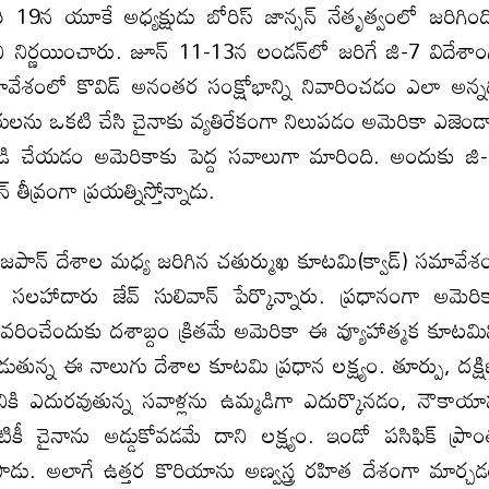
 19న యూకే అధ్యక్షుడు బోరిస్‌ జాన్సన్‌ నేతృత్వంలో జరిగింద
 నిర్ణయించారు. జూన్‌ 11-13న లండన్‌లో జరిగే జి-7 విదేశా
ేశంలో కొవిడ్‌ అనంతర సంక్షోభాన్ని నివారించడం ఎలా అన్న
్రులను ఒకటి చేసి చైనాకు వ్యతిరేకంగా నిలుపడం అమెరికా ఎజెండ
కట్టడి చేయడం అమెరికాకు పెద్ద సవాలుగా మారింది. అందుకు జి
తీవ్రంగా ప్రయత్నిస్తోన్నాడు.
‌, జపాన్‌ దేశాల మధ్య జరిగిన చతుర్ముఖ కూటమి(క్వాడ్‌) సమావేశ
సలహాదారు జేవ్‌ సులివాన్‌ పేర్కొన్నారు. ప్రధానంగా అమెరి
 నిలువరించేందుకు దశాబ్దం క్రితమే అమెరికా ఈ వ్యూహాత్మక కూటమి
ున్న ఈ నాలుగు దేశాల కూటమి ప్రధాన లక్ష్యం. తూర్పు, దక్ష
ికి ఎదురవుతున్న సవాళ్లను ఉమ్మడిగా ఎదుర్కొనడం, నౌకాయ
టికీ చైనాను అడ్డుకోవడమే దాని లక్ష్యం. ఇండో పసిఫిక్‌ ప్రా
తెలిపాడు. అలాగే ఉత్తర కొరియాను అణ్వస్త్ర రహిత దేశంగా మార్చ