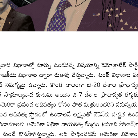
ాద విధానాల్లో మార్పు ఉండదన్న విషయాన్ని డెమోక్రాటిక్‌ పార్టీ
జకీయ విధానాల ద్వారా రుజువు చేస్తున్నారు. ట్రంప్‌ విధానాల వల
్‌ నిమగ్నమై ఉన్నారు. కొంత కాలంగా జి-20 దేశాల ప్రాధాన్
ాత సామ్రాజ్యవాద కూటమి అయిన జి-7 దేశాల ప్రాధాన్యత తగ్గు
రిగి అమెరికా ప్రపంచ ఆధిపత్యం కోసం పాత మిత్రులందరిని సమన్వ
చ ఆధిపత్య స్థానంలో ఉండాలనే లక్ష్యంతో బైడెన్‌కు స్పష్టత ఉంద
పరిణామాలకు అమెరికా ఏకైకా నాయకత్వ కేంద్రం (యూని పోలార్‌)
ల నుంచే కొనసాగిస్తున్నారు. అది సాధించడమే అమెరికా విదేశా