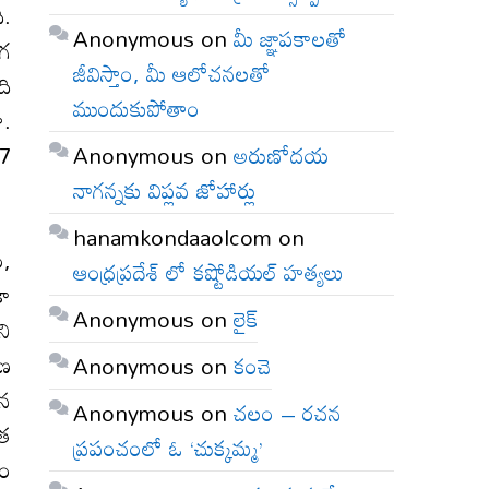
ి.
Anonymous
on
మీ జ్ఞాపకాలతో
ంగ
జీవిస్తాం, మీ ఆలోచనలతో
ది
ముందుకుపోతాం
ా.
Anonymous
on
అరుణోదయ
-7
నాగన్నకు విప్లవ జోహార్లు
hanamkondaaolcom
on
ం,
ఆంధ్రప్రదేశ్ లో కష్టోడియల్ హత్యలు
కా
Anonymous
on
లైక్
ని
ిణ
Anonymous
on
కంచె
ాన
Anonymous
on
చలం – రచన
ంత
ప్రపంచంలో ఓ ‘చుక్కమ్మ’
డం