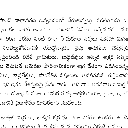
 పారిస్‌ వాతావరణ ఒప్పందంలో చేరుతున్నట్లు ప్రకటించడం 
యం గల వారికి అమెరికా రావడానికి వీసాలు ఇస్తామనడం మ
ూ తిరిగి చేరడం వంటి కొన్ని సానుకూల చర్యలు మినహా మిగ
నిలబెట్టుకోవడానికి యుద్ధోన్మాదం వైపు అడుగులు వేస్తున్నట్
టంచింది విదేశీ శ్రామికులు. బుద్ధిజీవులు అన్నది అక్షర సత్య
ామికుల చెమటనే అమెరికా పారిశ్రామికంగా అగ్ర దేశంగా ఎదిగిందన్న
ులు, శాస్త్రవేత్తలు, సాంకేతిక నిపుణులు అవసరమని గుర్తించాడ
ఇది ఇతర దేశస్తులపై ప్రేమ కాదు.. అది వారి అవసరాల నిమిత్త
 ఆధిపత్యానికి సవాలు విసురుతున్న ఉత్తరకొరియా, చైనా, ఇరాన్
ోవడానికి ప్రణాళికల రూపకల్పన మొదలైంది.
శాశ్వత మిత్రులు, శాశ్వత శత్రువులంటూ ఎవరూ ఉండరు. ఉండే
-చైనాల ఆధిపత్యం కింద భిన్న ధృవ ప్రపంచం ఏర్పడే అవకాశా