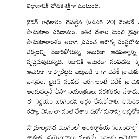
విధానానికి చోదకశక్తిగా ఉంటుంది.
బైడెన్‌ అధికారం చేపట్టిన (జనవరి 20) వెంటనే
సానుకూల పరిణామం. ఇతర దేశాల నుంచి నైపుణ్
సానుకూలాంశం అలాగే ప్రపంచ ఆరోగ్య సంస్థలోన
చర్యలన్ని చేజారిపోతున్న అమెరికా ఆధిపత్యాన్ని 
స్పష్టమవుతున్నది. నిజానికి అమెరికా సంపదను సృష్
అమెరికా కార్పొరేట్లది పెట్టుబడి కాగా విదేశీ శ్ర
వాస్తవం. బైడెన్‌ సంపద పెరగాలంటే విదేశీ శ్రామిక
అందువల్లనే ‘వీసా’ నియంత్రణలు సరళతరం చేశాడు. 
ఈ నిర్ణయం జరిగిందని అర్థం చేసుకోవాలి. అమెరికా
రష్యా, వెనిజులా వంటి దేశాల పురోగమనాన్ని అడ్డుక
సామ్రాజ్యవాద యుగంలో అంతర్జాతీయ సంబంధాల్లో 
శాశ్వత ప్రయోజనాలు మాత్రమే, ఇప్పుడు అమెరికా