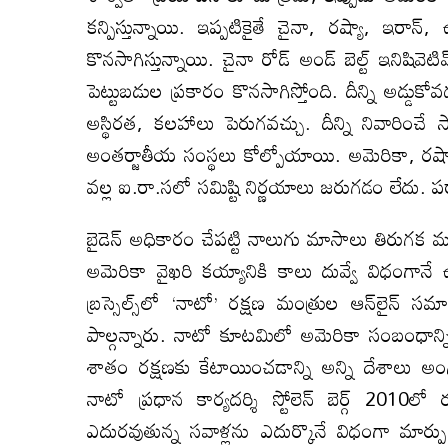
కన్పిస్తున్నాయి. ఇప్పటికైతే చైనా, రష్యా, ఇ
కొనసాగిస్తున్నాయి. చైనా రోడ్‌ అండ్‌ బెల్ట్‌ ఇనిష
పెట్టుబడుల ప్రకారం కొనసాగిస్తోంది. దీన్ని అడ్డ
అస్థిరత, కలహాలు పెరుగవచ్చు. దీన్ని నివారించే
అంతర్జాతీయ సంస్థలు కోల్పోయాయి. అమెరికా, రష్యా, ఫ్ర
వల్ల ఐ.రా.సలో సమిష్టి నిర్ణయాలు జరుగడం లేదు. 
బైడెన్‌ అధికారం చేపట్టి నాలుగు మాసాలు తిరుగక
అమెరికా వైఖరి కయ్యానికి కాలు దువ్వే విధంగానే
బ్రస్సెల్స్‌లో ‘నాటో’ రక్షణ మంత్రుల ఆన్‌లైన్‌ సమ
పాల్గన్నారు. నాటో కూటమిలో అమెరికా సంబంధాన్ని
శాతం రక్షణకు కేటాయించడాన్ని అన్ని దేశాలు అంగ
నాటో ప్రధాన కార్యదర్శి స్టోలెన్‌ బెర్గ్‌ 2010
ఎదురవుతున్న సవాళ్లను ఎదుర్కొనే విధంగా మార్