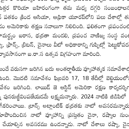
రాన్‌, ఉత్తర కొరియా బహిరంగంగా తమ మధ్య దగ్గరి సంబంధాల
ివెటివ్‌ పతకం క్రింద ఆసియా, ఆఫ్రికా యూరప్‌లోని పలు దేశాల్లో 
ుకోవడం అమెరికాకు తక్షణ సవాలుగా నిలిచింది. ఫలితంగా ప్రపంచం
 సామర్థ్యం ఐరాస, భద్రతా మండలి, ప్రపంచ వాణిజ్య సంస్థ వం
ాన్స్‌, బ్రిటన్‌, చైనాలు వీటో అధికారాన్ని గుప్పిట్లో పెట్టుకోవ
పర్యావసానంగా ఐ.రా.స ఉత్సవ విగ్రహంగా మారింది.
 ముందే వరుసగా జరిగిన ఐదు అంతర్జాతీయ వ్యూహాత్మక సమావేశాల్
 ఉంది. మొదటి సమావేశం ఫిబ్రవరి 17, 18 తేదీల్లో బెల్జియంలో
ావేశం జరిగింది. లాయిడ్‌ జె ఆస్టిన్‌ అమెరికా రక్షణ కార్యదర్శి
 పునరుజ్జీవింపజేయడమే లక్ష్యమన్నారు. 2024 నాటికి జిడిపిలో
ీకరించాయి. ట్రాన్స్‌ అట్లాంటిక్‌ భద్రతకు నాటో అవసరమన్నార
లో రూపొందించిన నాటో వ్యూహాన్ని ప్రస్తుతం చైనా, రష్యాల నుం
పు చేయాల్సిన అవసరము ఉందన్నాడు. నాటో దేశాలు రష్యా, చై