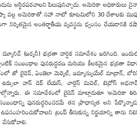
ుడును అస్థిరపరచాలని పిలుపునిచ్చాడు. అమెరికా అధికారులు చైన
 రష్యా వల్ల అమెరికాతో సహా నాటో కూటమిలోని 30 దేశాలకు ముప్
నిర్మితమైన అంతర్జాతీయ వ్యవస్థను ధ్వంసం చేయడానికి రష్
 మ్యూనిచ్‌ (జర్మనీ) భద్రతా వార్షిక సమావేశం జరిగింది. ఇందు
 అట్లాంటిక్‌ సంబంధాల పునరుద్ధరణ మరియు కీలకమైన భద్రతా విధ
 జో బైడెన్‌, ఏంజెలా మెర్కెల్‌, ఇమ్మాన్యుయేల్‌ మాడ్రాన్‌, బోరిస
్‌, ఉర్సులా వాన్‌ డెర్‌ లేయస్‌, చార్లెస్‌ మిచెల్‌, టెడ్రోస్‌ అధనామ
్‌ పాల్గోన్నారు. ఈ సమావేశంలో బైడెన్‌ మాట్లాడుతూ ‘అమెరికా తిరి
సంబంధాన్ని పునరుద్ధరించడమే తన ప్రాధాన్యత అని పేర్కొన్నాడ
పసంహరించుకోవాలని ట్రంప్‌ తీసుకున్న నిర్ణయాన్ని తాను నిలి
థం చేసుకోవాలి.