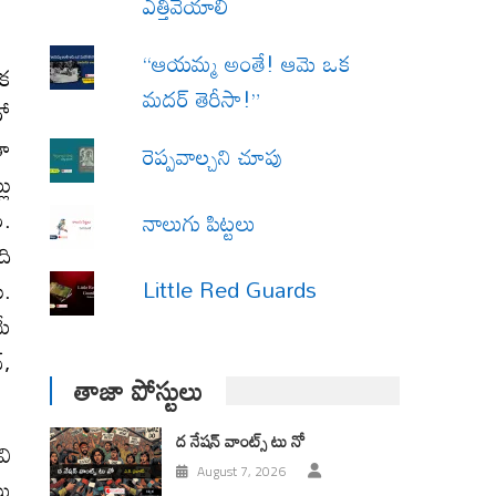
ఎత్తివేయాలి
“ఆయమ్మ అంతే! ఆమె ఒక
ఒక
మదర్ తెరీసా!”
రో
తా
రెప్పవాల్చని చూపు
లు
ం.
నాలుగు పిట్టలు
ది
Little Red Guards
ు.
మే
‌,
తాజా పోస్టులు
ద నేషన్ వాంట్స్ టు నో
వి
August 7, 2026
లు