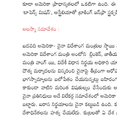
కూడా అమెరికా ప్రాధాన్యతలలో ఒకటిగా ఉంది. ఈ న
‘టాపెన్స్‌ మిషన్‌’, ఆస్ట్రేలియాతో ట్రాకింగ్‌ ఇన్‌ఫ్రా స్ట్
అలస్కా సమావేశం :
ఐదవది అమెరికా- చైనా విదేశాంగ మంత్రుల స్థాయి 
అమెరికా విదేశాంగ మంత్రి అంటోని బ్లింకెన్‌, జాతీ
మంత్రి వాంగ్‌ యి, విదేశీ విధాన నిర్ణయ అధికారి యాంగ
దౌత్య మర్యాదలను విస్మరించి చైనాపై తీవ్రంగా ఆర
భాగస్వామ్యాలను బలోపేతం చేయనున్నట్లు బహిరంగ
కాకుండా వాటిని మరింత విషతుల్యం చేసేందుకు అల
చైనా ప్రతినిధులు అదే విలేకర్ల సమావేశంలో అమెరి
బట్టారు. ఐరాస నిర్ణయాలను చైనా కట్టుబడి ఉంద
దేశాధినేతలను హత్య చేయలేదు. కుట్రలతో ఏ దేశ ప