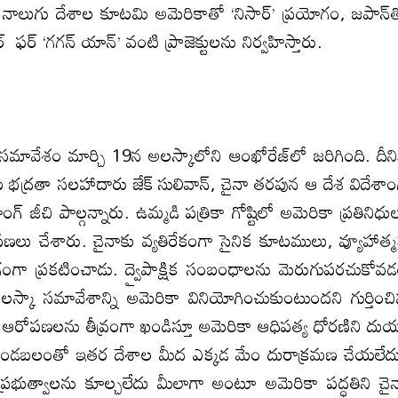
ాలుగు దేశాల కూటమి అమెరికాతో ‘నిసార్‌’ ప్రయోగం, జపాన్‌
రక్చర్‌ ఫర్‌ ‘గగన్‌ యాన్‌’ వంటి ప్రాజెక్టులను నిర్వహిస్తారు.
సమావేశం మార్చి 19న అలస్కాలోని ఆంఖోరేజ్‌లో జరిగింది. దీని
య భద్రతా సలహాదారు జేక్‌ సులివాన్‌, చైనా తరపున ఆ దేశ విదేశా
్‌ జీచి పాల్గన్నారు. ఉమ్మడి పత్రికా గోష్టిలో అమెరికా ప్రతినిధు
ోపణలు చేశారు. చైనాకు వ్యతిరేకంగా సైనిక కూటములు, వ్యూహాత్
ంగా ప్రకటించాడు. ద్వైపాక్షిక సంబంధాలను మెరుగుపరచుకోవ
స్కా సమావేశాన్ని అమెరికా వినియోగించుకుంటుందని గుర్తించ
కా ఆరోపణలను తీవ్రంగా ఖండిస్తూ అమెరికా ఆధిపత్య ధోరణిని దుయ
ి. కండబలంతో ఇతర దేశాల మీద ఎక్కడ మేం దురాక్రమణ చేయలేద
్రభుత్వాలను కూల్చలేదు మీలాగా అంటూ అమెరికా పద్ధతిని చై