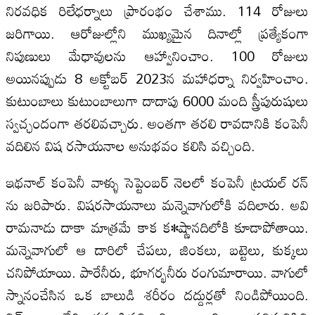
నిరవధిక రిలేధర్నాలు ప్రారంభం చేశాము. 114 రోజులు
జరిగాయి. ఆరోజుల్లోని ముఖ్యమైన దినాల్లో ప్రత్యేకంగా
నిపుణులు మేధావులను ఆహ్వానించాం. 100 రోజులు
అయినప్పుడు 8 అక్టోబర్‍ 2023న మహాధర్నా నిర్వహించాం.
కుటుంబాలు కుటుంబాలుగా దాదాపు 6000 మంది స్త్రీపురుషులు
స్వచ్ఛందంగా తరలివచ్చారు. అంతగా తరలి రావడానికి కంపెనీ
వదిలిన విష రసాయనాల అనుభవం కలిసి వచ్చింది.
ఇథనాల్‍ కంపెనీ వాళ్ళు సెప్టెంబర్‍ నెలలో కంపెనీ ట్రయల్‍ రన్‍
ను జరిపారు. విషరసాయనాలు మన్నెవాగులోకి వదిలారు. అవి
రామనాడు దాకా మాత్రమే కాక క•ష్ణానదిలోకి కూడాపోతాయి.
మన్నెవాగులో ఆ దారిలో చేపలు, జింకలు, బట్టెలు, కుక్కలు
చనిపోయాయి. పారేనీరు, భూగర్భనీరు రంగుమారాయి. వాగులో
స్నానంచేసిన ఒక బాలుడి శరీరం దద్దుర్లతో నిండిపోయింది.