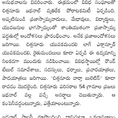
అనుభవాలను వివరించారు. ఈక్రమంలో వివిధ సంఘాలతో
చిత్తనూరు ఇథనాల్‍ వ్యతిరేక పోరాటకమిటీ ఏర్పడింది.
అప్పటినుండి ప్రజాస్వామ్యవాదులు, మేధావులు, విద్యార్థులు,
యువజనుల భాగస్వామ్యంతో శాంతియుతంగా ప్రజాస్వామ్య
పద్ధతుల్లో ఆందోళనలు ప్రారంభించాం. అనేక ప్రజాఆందోళనలు
జరిగాయి. చిత్తనూరు యువకమండలి లాగే ఎక్లాస్పూర్‍
యువకమండలి, రైతుమండలులు కూడా ఏర్పడి ఈ ఉద్యమాన్ని
నిలకడగా ముందుకు నడిపించాయి. వివిధస్థాయిల్లో రౌండ్‍
టేబుల్‍ సమావేశాలు, సదస్సులు, ధర్నాలు, ప్రచారయాత్రలు,
పాదయాత్రలు జరిగాయి. ‘‘చిత్తనూరు వార్తా బులెటిన్‍’’ కూడా
రావడం మొదలైంది. చిత్తనూరు పరిసరాల 54 గ్రామాల ప్రజలు
ఇథనాల్‍ వల్ల వచ్చే అనర్థాలు చెబుతున్నారు. ఆ
కంపెనీవద్దంటున్నారు, ఎత్తేయాలంటున్నారు.
ఇధనాల్‍ పాలసీ రూపొందించి దానిచుట్టూ ఒకభావజాలం