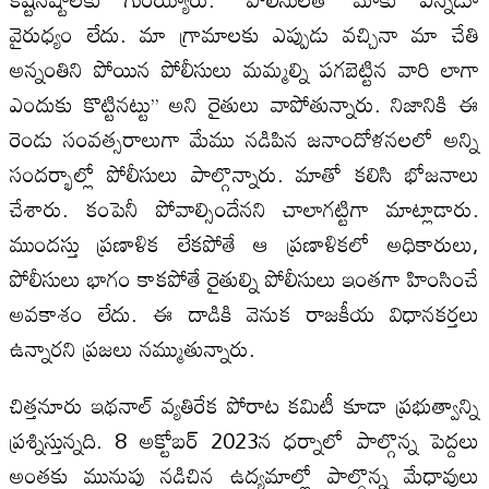
వైరుధ్యం లేదు. మా గ్రామాలకు ఎప్పుడు వచ్చినా మా చేతి
అన్నంతిని పోయిన పోలీసులు మమ్మల్ని పగబెట్టిన వారి లాగా
ఎందుకు కొట్టినట్టు’’ అని రైతులు వాపోతున్నారు. నిజానికి ఈ
రెండు సంవత్సరాలుగా మేము నడిపిన జనాందోళనలలో అన్ని
సందర్భాల్లో పోలీసులు పాల్గొన్నారు. మాతో కలిసి భోజనాలు
చేశారు. కంపెనీ పోవాల్సిందేనని చాలాగట్టిగా మాట్లాడారు.
ముందస్తు ప్రణాళిక లేకపోతే ఆ ప్రణాళికలో అధికారులు,
పోలీసులు భాగం కాకపోతే రైతుల్ని పోలీసులు ఇంతగా హింసించే
అవకాశం లేదు. ఈ దాడికి వెనుక రాజకీయ విధానకర్తలు
ఉన్నారని ప్రజలు నమ్ముతున్నారు.
చిత్తనూరు ఇథనాల్‍ వ్యతిరేక పోరాట కమిటీ కూడా ప్రభుత్వాన్ని
ప్రశ్నిస్తున్నది. 8 అక్టోబర్‍ 2023న ధర్నాలో పాల్గొన్న పెద్దలు
అంతకు మునుపు నడిచిన ఉద్యమాల్లో పాల్గొన్న మేధావులు