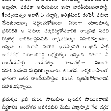
అల్లుతూ, చకచకా అనుమతులు ఇస్తూ భారతీయజనతాపార్టీ,
కేందప్రభుత్వం అలాగే ఏ చట్టాన్ని అతిక్రమించి కంపెనీ పనులు
చేసుకుంటున్నా పట్టించుకోకుండా ఏకంగా యాజమాన్య
ప్రతినిధికి ఆ పనులు చక్కబెట్టుకోవడానికి రాజ్యసభ పదవి
కట్టబెట్టి భారతరాష్ట్రసమితి రాష్టప్రభుత్వం సహకరిస్తుండగా,
ఇప్పుడు ఆ కంపెనీ మరొక భాగస్వామికి కాంగ్రెస్‍ పార్టీ
శాసనసభ నియోజకవర్గ అభ్యర్థిత్వం ఇచ్చింది. దిగువన ఏ
రాజకీయపార్టీ నాయకత్వం కూడాగట్టిగా ప్రజలకు
సహకరించలేని పరిస్థితికల్పించారు. తమతమ కార్యకలాపాలలో
భాగంగా ఇతర రాజకీయపార్టీలు కంపెనీ వ్యతిరేకపోరాటానికి
సహకరిస్తున్నాయి.
ప్రభుత్వం వైపు నుంచి సానుకూల స్పందన సాధించడానికి
దీర్ఘకాలిక ఆందోళన అవసరమని మేము ఎక్లాస్పూర్‍ గేట్‍ దగ్గర