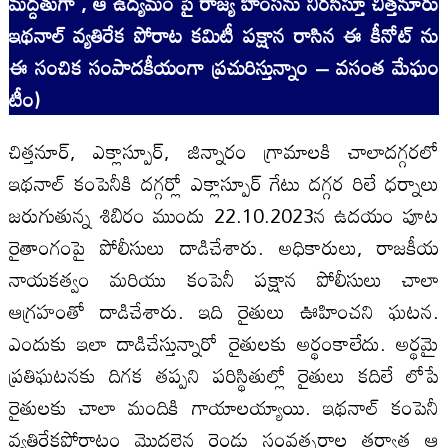
మద్దతుగా , ఆ ఉద్యమం పై రాజ్య హింసను నిరసిస్తూ చిత్తనూరు
ఇథనాల్‍ వ్యతిరేక పోరాట కమిటీ పక్షాన రాసిన ఈ కీనోట్ ను
ఈ సంచిక సంపాదకీయంగా ప్రచురిస్తున్నాం – వసంత మేఘం
టీం)
చిత్తనూర్‍, ఎక్లాస్పూర్‍, జిన్నారం గ్రామాలకి చాలాదగ్గరలో
ఇథనాల్‍ కంపెనీకి దగ్గర్లో ఎక్లాస్పూర్‍ గేటు దగ్గర రిలే ధర్నాలు
జరుగుతున్న శిబిరం ముందు 22.10.2023న ఉదయం పూట
రైతాంగంపై పోలీసులు దాడిచేశారు. అధికారులు, రాజకీయ
నాయకత్వం మరియు కంపెనీ పక్షాన పోలీసులు చాలా
ఆగ్రహంతో దాడిచేశారు. ఇది రైతులు ఊహించని ఘటన.
ఎందుకు ఇలా దాడిచేస్తున్నారో రైతులకు అర్థంకాలేదు. అర్థమై
ప్రతిఘటనకు దిగక తప్పని పరిస్థితుల్లో రైతులు కదిలే లోపే
రైతులకు చాలా మందికి గాయాలయ్యాయి. ఇథనాల్‍ కంపెనీ
వ్యతిరేకపోరాటం మొదలైన రెండు సంవత్సరాల తర్వాత ఆ