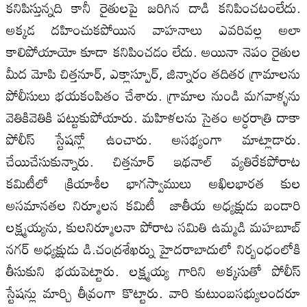
కనిపిస్తున్నది కానీ రైతులపై జరిగిన దాడి కనిపించటంలేదు.
అక్కడ దహించుకపోయిన వాహనాలు ఎవరివల్ల అలా
కాలిపోయాయో కూడా కనిపించడం లేదు. అయినా నెపం రైతుల
మీద మోపి చిత్తనూర్‍, ఎక్లాస్పూర్‍, జిన్నారం తదితర గ్రామాలను
పోలీసులు భయకంపితం చేశారు. గ్రామాల నుండి మగవాళ్ళను
వెతికివెతికి పట్టుకుపోయారు. మహిళలను సైతం అర్ధరాత్రి దాకా
పోలీస్‍ స్టేషన్లో ఉంచారు. అసభ్యంగా మాట్లాడారు.
చేయిచేసుకున్నారు. చిత్తనూర్‍ ఇథనాల్‍ వ్యతిరేకపోరాట
కమిటీలో క్రియాశీల భాగస్వాములు అఖిలభారత కుల
అసమానతల నిర్మూలన కమిటీ జాతీయ అధ్యక్షుడు బండారి
లక్ష్మయ్యను, కులనిర్మూలనా పోరాట సమితి ఉమ్మడి మహబూబ్‍
నగర్‍ అధ్యక్షుడు డి.చంద్రశేఖర్ను హైదరాబాదులో నిర్బంధంలోకి
తీసుకుని భయపెట్టారు. లక్ష్మయ్య గారిని అక్కసుతో పోలీస్‍
స్టేషన్లు మార్చి తీవ్రంగా కొట్టారు. వారి కుటుంబసభ్యులందరూ