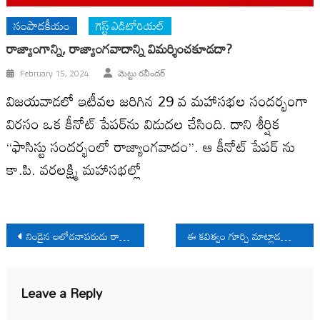
సంపాదకీయం
గెస్ట్ ఎడిటోరియల్
రాజ్యాంగాన్ని, రాజ్యాంగవాదాన్ని విమర్శించకూడదా?
February 15, 2024
మెట్టు రవీందర్‌
విజయవాడలో ఇటీవల జరిగిన 29 వ మహాసభల సందర్భంగా
విరసం ఒక కీనోట్‌ పేపర్‌ను విడుదల చేసింది. దాని శీర్షిక
‘‘ఫాసిస్టు సందర్భంలో రాజ్యాంగవాదం’’. ఆ కీనోట్‌ పేపర్‌ ను
కా.పి. వరలక్ష్మి మహాసభల్లో
Post
నిండైన ఆలోచనాపరుడు రామ్మోహన్‌సార్‌
ఈ కవిత్వం గూర్చి మాట్లాడదాం రండి..!!
navigation
Leave a Reply