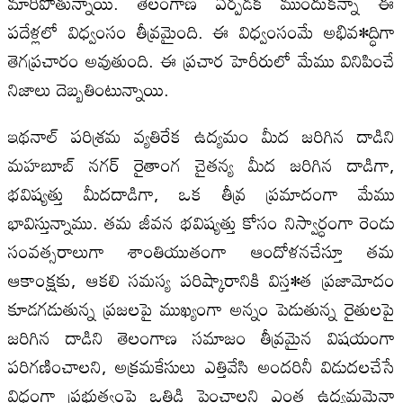
మారిపోతున్నాయి. తెలంగాణ ఏర్పడక ముందుకన్నా ఈ
పదేళ్లలో విధ్వంసం తీవ్రమైంది. ఈ విధ్వంసంమే అభివ•ద్ధిగా
తెగప్రచారం అవుతుంది. ఈ ప్రచార హెరీరులో మేము వినిపించే
నిజాలు దెబ్బతింటున్నాయి.
ఇథనాల్‍ పరిశ్రమ వ్యతిరేక ఉద్యమం మీద జరిగిన దాడిని
మహబూబ్‍ నగర్‍ రైతాంగ చైతన్య మీద జరిగిన దాడిగా,
భవిష్యత్తు మీదదాడిగా, ఒక తీవ్ర ప్రమాదంగా మేము
భావిస్తున్నాము. తమ జీవన భవిష్యత్తు కోసం నిస్వార్ధంగా రెండు
సంవత్సరాలుగా శాంతియుతంగా ఆందోళనచేస్తూ తమ
ఆకాంక్షకు, ఆకలి సమస్య పరిష్కారానికి విస్త•త ప్రజామోదం
కూడగడుతున్న ప్రజలపై ముఖ్యంగా అన్నం పెడుతున్న రైతులపై
జరిగిన దాడిని తెలంగాణ సమాజం తీవ్రమైన విషయంగా
పరిగణించాలని, అక్రమకేసులు ఎత్తివేసి అందరినీ విడుదలచేసే
విధంగా ప్రభుత్వంపై ఒత్తిడి పెంచాలని ఎంత ఉద్యమమైనా