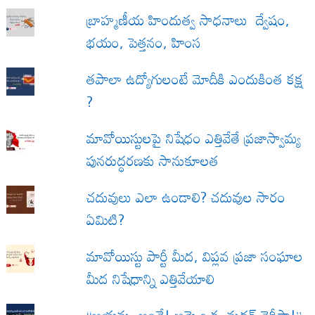
బ్రాహ్మణీయ హిందుత్వ సాధనాలు ద్వేషం,
భయం, పెత్తనం, హింస
త‌పాలా ఉద్యోగులంటే మోదీకి ఎందుకింత కక్ష
?
మావోయిస్టులపై నిషేధం ఎత్తివేతే ప్రజాస్వామ్య
పునరుద్ధరణకు సానుకూలత
చదువులు ఎలా ఉండాలి? చదువుల సారం
ఏమిటి?
మావోయిస్టు పార్టీ మీద, విప్లవ ప్రజా సంఘాల
మీద నిషేధాన్ని ఎత్తివేయాలి
“ఆయమ్మ అంతే! ఆమె ఒక మదర్ తెరీసా!”