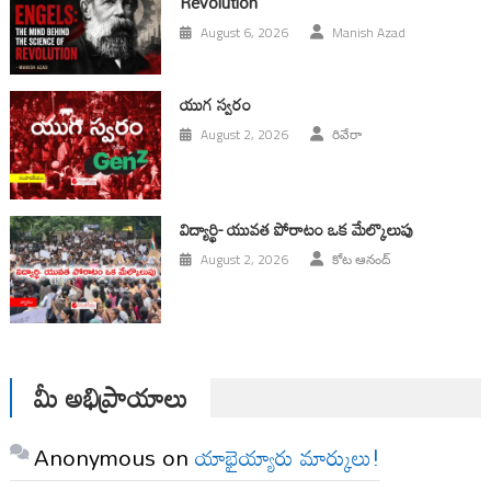
Revolution
August 6, 2026
Manish Azad
యుగ స్వ‌రం
August 2, 2026
రివేరా
విద్యార్థి- యువత పోరాటం ఒక మేల్కొలుపు
August 2, 2026
కోట ఆనంద్
మీ అభిప్రాయాలు
Anonymous
on
యాభైయ్యారు మార్కులు!