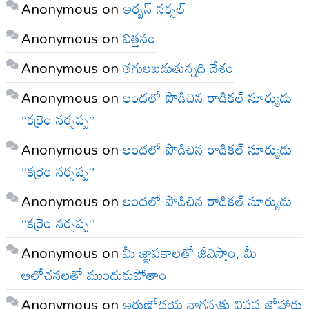
Anonymous
on
అర్బన్ నక్సల్
Anonymous
on
విత్తనం
Anonymous
on
తగులబడుతున్నది దేశం
Anonymous
on
లందలో పొడిచిన రాడికల్ సూర్యుడు
“కర్రెం నర్సప్ప”
Anonymous
on
లందలో పొడిచిన రాడికల్ సూర్యుడు
“కర్రెం నర్సప్ప”
Anonymous
on
లందలో పొడిచిన రాడికల్ సూర్యుడు
“కర్రెం నర్సప్ప”
Anonymous
on
మీ జ్ఞాపకాలతో జీవిస్తాం, మీ
ఆలోచనలతో ముందుకుపోతాం
Anonymous
on
అరుణోదయ నాగన్నకు విప్లవ జోహార్లు