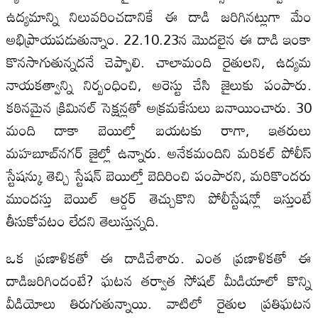
ఉద్యమాన్ని నిలువరించడానికే ఈ దాడి జరిగినట్లుగా మేం
అభిప్రాయపడుతున్నాం. 22.10.23న మొదలైన ఈ దాడి ఇంకా
కొనసాగుతున్నదనే చెప్పాలి. చాలామంది రైతులని, ఉద్యమ
నాయకత్వాన్ని నిర్బంధించి, అరెస్టు చేసి జైలుకు పంపారు.
కఠినమైన క్రిమినల్‍ సెక్షన్లతో అక్రమకేసులు బనాయించారు. 30
మంది దాకా బెయిల్తో బయటకు రాగా, ఇతరులు
మహబూబ్‍నగర్‍ జైల్లో ఉన్నారు. అనేకమందిని మరికల్‍ పోలీస్‍
స్టేషన్కు తెచ్చి స్టేషన్‍ బెయిల్తో బెదిరించి పంపారని, మరికొందరు
ముందస్తు బెయిల్‍ ఆర్డర్‍ తెచ్చుకొని పోలీస్టేషన్లో ఇస్తుంటే
తీసుకోవటం లేదని తెలుస్తున్నది.
ఒక ప్రణాళికతో ఈ దాడిచేశారు. ఎంత ప్రణాళికతో ఈ
దాడిజరిగిందంటే? ఘటన తర్వాత సోషల్‍ మీడియాలో కొన్ని
వీడియోలు తిరుగుతున్నాయి. వాటిలో రైతుల ప్రతిఘటన