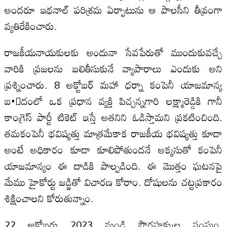
అందరూ ఇథనాల్‍ పరిశ్రమ ఏర్పాటును ఆ పాలసీని తీవ్రంగా
వ్యతిరేకించారు.
రాజకీయనాయకులకు అందునా సేవపేరుతో ముందుకువచ్చే
వారికి ప్రజలను బలితీసుకునే వ్యాపారాలు ఎందుకు అని
ప్రశ్నించారు. 8 అక్టోబర్‍ మహా ధర్నా కంపెనీ యాజమాన్య
బ•ందంలో ఒక ప్రధాన వ్యక్తి పిచ్చన్నగారి లక్ష్మారెడ్డికి గానీ
కాంగ్రెస్‍ పార్టీ టికెట్‍ ఇస్తే అతనిని ఓడిస్తామని ప్రకటించింది.
తమకంపెనీ భవిష్యత్తు మాత్రమేకాక రాజకీయ భవిష్యత్తు కూడా
అంటే అధికారం కూడా కూలిపోతుందనే అక్కసుతో కంపెనీ
యాజమాన్యం ఈ దాడికి పాల్పడింది. ఈ మొత్తం ఘటనపై
మేము హైకోర్టు జడ్జితో విచారణ కోరాం. దోషులను చట్టప్రకారం
శిక్షించాలని కోరుతున్నాం.
22 అక్టోబరు 2023 నుండి పౌరహక్కుల సంఘం,