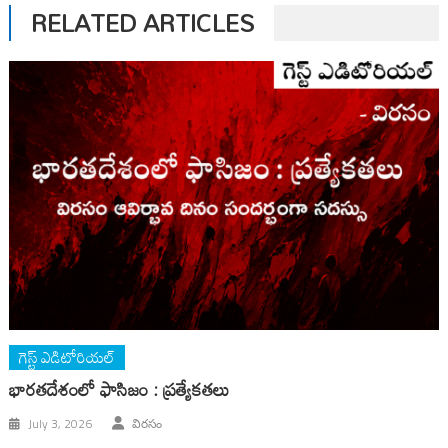
RELATED ARTICLES
గెస్ట్ ఎడిటోరియల్
భారతదేశంలో ఫాసిజం : ప్రత్యేకతలు
July 3, 2026
విరసం