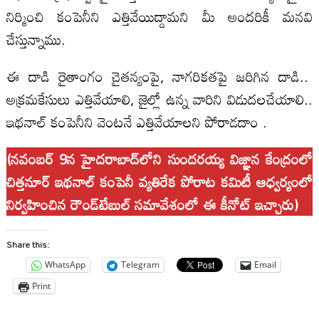
నిర్మించి కంపెనీని ఎత్తివేయిద్దామని మీ అందరికీ మనవి
చేస్తున్నాము.
ఈ దాడి రైతాంగం చైతన్యంపై, నాగరికతపై జరిగిన దాడి..
అక్రమకేసులు ఎత్తివేయాలి, జైల్లో ఉన్న వారిని విడుదలచేయాలి..
ఇథనాల్‍ కంపెనీని వెంటనే ఎత్తివేయాలని పోరాడదాం .
(నవంబర్‍ 9న హైదరాబాద్‍లోని సుందరయ్య విజ్ఞాన కేంద్రంలో
చిత్తనూర్‍ ఇథనాల్‍ కంపెనీ వ్యతిరేక పోరాట కమిటీ ఆధ్వర్యంలో
నిర్వహించిన రౌండ్‍టేబుల్‍ సమావేశంలో ఈ కీనోట్‍ ఇచ్చారు)
Share this:
WhatsApp
Telegram
Email
Print