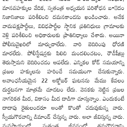
మానవహక్కుల వేదిక, స్వతంత్ర అధ్యయన పరిశోధన బ•ందం
నిజానిజాలు పరిశీలించి దమనకాండను ఖండించారు. అనేక
వామపక్షపార్టీలు, వివిధపార్టీల స్థానిక ప్రతినిధులు గ్రామాలకు
వెళ్లి పరిశీలించి అధికారులకు ప్రాతినిధ్యాలు చేశారు. అయినా
పోలీసువైఖరిలో మార్పురాలేదు. వారి బెదిరింపు ధోరణి
మారలేదు. పోలీస్టేషన్లకు పిలిచి మందలించటం, రౌడీషీట్లు
తెరుస్తామని బెదిరించడం ఆపలేదు. ఎన్నికల కోడ్‍ సమయాన్ని
ప్రజల హక్కులను హరించే సమయంగా చేసుకున్నారు.
అవాంఛనీయమైన 22 అక్టోబర్‍ ఘటనను మేము కేవలం
దుర్ఘటనగా మాత్రమే చూడటం లేదు. వెనకకు నెట్టిన ప్రజల
నాగరికత మీద, వికాసం మీద దాడిగా చూస్తున్నాం. ఎందుకంటే
దాదాపు రైతులందరూ అంతో కొంతో చదువుకున్న వారు.
స్వీయగౌరవాన్ని డిమాండ్‍ చేస్తున్న వారు. అలా జీవిస్తున్న వారు.
వ్యవసాయంలో, స్వతంత్ర జీవనంలో తమగౌరవాన్ని