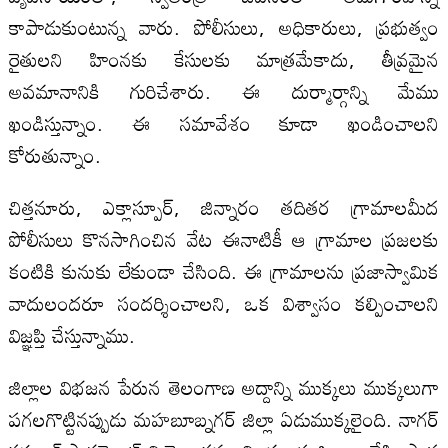
కాపాడుకుంటున్న వారు. పోలీసులు, అధికారులు, ప్రభుత్వం
రైతులని హింనకు కేసులకు మాత్రమేకాదు, తీవ్రమైన
అవమానానికి గురిచేశారు. ఈ దుర్మార్గాన్ని మేము
ఖండిస్తున్నాం. ఈ సమావేశం కూడా ఖండించాలని
కోరుతున్నాం.
చిత్తనూరు, ఎక్లాస్పూర్‍, జిన్నారం తదితర గ్రామాలమీద
పోలీసులు కొనసాగించిన వేట ఈనాటికీ ఆ గ్రామాల ప్రజలకు
కంటికి కునుకు లేకుండా చేసింది. ఈ గ్రామాలను ప్రజాస్వామిక
వాదులందరూ సందర్శించాలని, ఒక విశ్వాసం కల్పించాలని
విజ్ఞప్తి చేస్తున్నాము.
జిల్లాల విభజన పేరున తెలంగాణ అద్దాన్ని ముక్కలు ముక్కలుగా
పగలగొట్టినప్పుడు మహబూబ్నగర్‍ జిల్లా ఏడుముక్కలైంది. నాగర్‍