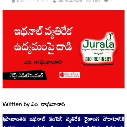
1153
0
November 15, 2023
ఎం. రాఘవాచారి
Written by
ఎం. రాఘవాచారి
(ప్రాణాంతక ఇథనాల్ కంపెనీ వ్యతిరేక రైతాంగ పోరాటానికి