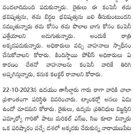
వందలాదిమంది పడుకున్నారు. రైతులు ఈ కంపెనీ తమ
భవిష్యత్తును, తమ బిడ్డల భవిష్యత్తును బలి తీసుకుంటుందని
నమ్ముతున్నారు తమ కోసం తమ పొలాల బాగు కోసం కంపెనీ
ఎత్తేయాలని అడుగుతున్నారు. అందుకే రాత్రి
అక్కడపడుకున్నారు. అధికారులు వచ్చి వాహనాలు స్వాధీనం
చేసుకోవాలని కోరారు. కిందిస్థాయి పోలీస్‍ అధికారులు ఏ
కారణం చేతనో వాహనాలను కంపెనీ వారికే తిరిగి
అప్పగిస్తున్నారు, కనుక కలక్టర్‍ రావాలని కోరారు.
22-10-2023న ఉదయం తాసీల్దారు గారు రాగా వారికి చాలా
ప్రశాంతంగా పరిస్థితి వివరించారు. ట్యాంకర్లో అసలు ఏమి
ఉందో చూడమని కోరారు. రైతులు, ఉద్యమ ప్రతినిధుల విజ్ఞప్తిని
ఎమ్మార్వో గారితో పాటు మరికల్‍ ఎస్‍ఐ, సిఐ కూడా విన్నారు
ఒక పరిష్కారం వచ్చే దశలో అక్కడకు చేరుకున్న నారాయణపేట