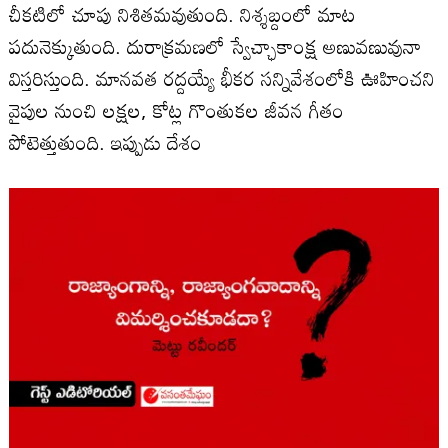
చీకటిలో చూపు నిశితమవుతుంది. నిశ్శబ్దంలో మాట
పదునెక్కుతుంది. దురాక్రమణలో స్వేచ్ఛాకాంక్ష అణువణువునా
విస్తరిస్తుంది. మానవత రద్దయ్యే భీకర సన్నివేశంలోకి ఊహించని
వైపుల నుంచి లక్షల, కోట్ల గొంతుకల జీవన గీతం
పోటెత్తుతుంది. ఇప్పుడు దేశం