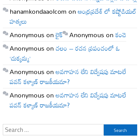
hanamkondaaolcom
on
ఆంధ్రప్రదేశ్ లో కష్టోడియల్
హత్యలు
Anonymous
on
లైక్
Anonymous
on
కంచె
Anonymous
on
చలం – రచన ప్రపంచంలో ఓ
‘చుక్కమ్మ’
Anonymous
on
అవగాహన లేని విద్వేషపు మాటలే
పవన్ కళ్యాణ్ రాజకీయమా?
Anonymous
on
అవగాహన లేని విద్వేషపు మాటలే
పవన్ కళ్యాణ్ రాజకీయమా?
Search
for: