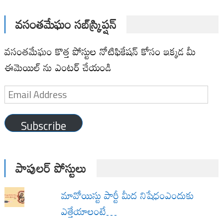
వసంతమేఘం సబ్‌స్క్రిప్షన్
వసంతమేఘం కొత్త పోస్టుల నోటిఫికేషన్ కోసం ఇక్కడ మీ
ఈమెయిల్ ను ఎంటర్ చేయండి
Email
Address
Subscribe
పాపులర్ పోస్టులు
మావోయిస్టు పార్టీ మీద నిషేధంఎందుకు
ఎత్తేయాలంటే…