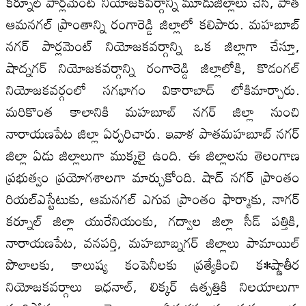
కర్నూల్‍ పార్లమెంట్‍ నియోజకవర్గాన్ని మూడుజిల్లాలు చేసి, పాత
ఆమనగల్‍ ప్రాంతాన్ని రంగారెడ్డి జిల్లాలో కలిపారు. మహబూబ్‍
నగర్‍ పార్లమెంట్‍ నియోజకవర్గాన్ని ఒక జిల్లాగా చేస్తూ,
షాద్నగర్‍ నియోజకవర్గాన్ని రంగారెడ్డి జిల్లాలోకి, కొడంగల్‍
నియోజకవర్గంలో సగభాగం వికారాబాద్‍ లోకిమార్చారు.
మరికొంత కాలానికి మహబూబ్‍ నగర్‍ జిల్లా నుంచి
నారాయణపేట జిల్లా ఏర్పరిచారు. ఇవాళ పాతమహబూబ్‍ నగర్‍
జిల్లా ఏడు జిల్లాలుగా ముక్కలై ఉంది. ఈ జిల్లాలను తెలంగాణ
ప్రభుత్వం ప్రయోగశాలగా మార్చుకోంది. షాద్‍ నగర్‍ ప్రాంతం
రియల్‍ఎస్టేటుకు, ఆమనగల్‍ ఎగువ ప్రాంతం ఫార్మాకు, నాగర్‍
కర్నూల్‍ జిల్లా యురేనియంకు, గద్వాల జిల్లా సీడ్‍ పత్తికి,
నారాయణపేట, వనపర్తి, మహబూబ్నగర్‍ జిల్లాలు పామాయిల్‍
పొలాలకు, కాలుష్య కంపెనీలకు ప్రత్యేకించి క•ష్ణాతీర
నియోజకవర్గాలు ఇధనాల్‍, లిక్కర్‍ ఉత్పత్తికి నిలయాలుగా