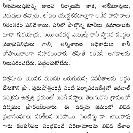
నీళ్లుమలుపుకున్న కాలవ నిర్మాణమే కాక, అనేకబావులు,
చెరువులు తవ్వారు. లోపల యుద్ధశకటాల్లాగా అనేక వాహనాలు
నిరంతరం పనిచేశాయి. పనిలో పాల్గొన్న కూలీలు ప్రమాదాలకు
కూడా గురయ్యారు. నియోజకవర్గ ఎమ్మెల్యే కానీ స్థానిక సంస్థల
ప్రజాప్రతినిధులు గానీ, అన్నిశాఖల అధికారులు కానీ
లోపాయికారిగా సహకరించారు తప్పితే కంపెనీ ఆగడాలను
నిలువరించలేదు. పట్టించుకోలేదు.
చిత్తనూరు యువక మండలి జరుగుతున్న విపరీతాలను అర్థం
చేసుకొని ప్రొ. పురుషోత్తంరెడ్డి వంటి పర్యావరణవేత్తతో ఇధనాల్‍
పరిశ్రమ ఉత్పత్తి క్రమంలో జరిగే నష్టాలు తెలుసుకొని గ్రామంలో
ఉద్యమం ప్రారంభించారు. ఈ ఉద్యమ క్రమంలో వివిధ
ప్రజాసంఘాలు పరిశీలన జరిపాయి. సైంటిస్టు డా. బాబురావు
గారు కంపెనీవల్ల సంభవించే పరిణామాలను వివిధ దేశాల