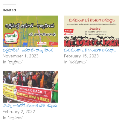
Related
చిత్తనూర్‌లో ఇథనాల్‌- రాజ్య హింస
మనమంతా ఒకే గొంతుగా నినదిద్దాం
November 1, 2023
February 15, 2023
In "వ్యాసాలు"
In "కరపత్రాలు"
పోస్కో దారిలోనే జిందాల్ పోక త‌ప్ప‌దు
February 2, 2022
In "వ్యాసాలు"