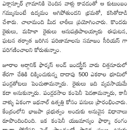
ఎక్లాస్పూర్‍ గ్రామానికి చెందిన వాళ్లు కావడంతో ఆ కుటుంబం
గమ్మునుంటే ఉద్యమం ఆగిపోతుందని భ్రమతో, కసితోదాడి
చేశారు. చాలామంది మీద లాఠీలు ప్రయోగించారు. కొందరు
రైతులు, మహిళా రైతులు ఆసుపత్రిపాలయ్యారు ఈఘటన,
ఘటన తర్వాత జరిగిన పరిణామాలను సమాజం సీరియస్‍ గా
పరిగణించాలని కోరుతున్నాం.
జూరాల ఆర్గానిక్‍ ఫార్మస్ అండ్‍ ఇండస్ట్రీస్‍ వారు చిత్తనూరులో
తేరగా చేతికి చిక్కించుకున్న దాదాపు 500 ఎకరాల భూమిలో
పండ్లతోటలు పెంచుతామన్నారు. రైతులు ఇది వ్యవసాయమే
కదా అనుకున్నారు. పండ్లరసాల కంపెనీ పెడతామన్నారు, కానీ
వాళ్ళు ఏకంగా ఇథనాల్‍ ఉత్పత్తి కోసం పనులు ప్రారంభించారు.
కేంద్రంలోని భాజపా ప్రభుత్వం అందుకు అనువైన విధానాలు
రూపొందించింది. ఇక కంపెనీ యజమాన్యం ఫార్మా రంగం
ద్వారా పోలేపల్లి సెజ్‍ ప్రాంతంలో స్థానిక ప్రజల ఉసురు