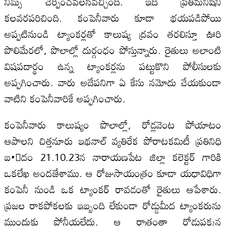
నిమ్స్ చేర్పించవలసివచ్చింది. ఇది ప్రతిమనిషిని
కలవరపరిచింది. కంపెనీవారు కూడా భయపడిపోయి
అప్పటినుండి ట్యాంకర్లతో కాలుష్య ద్రవం తరలిస్తూ ఊరి
పొలిమేరలో, పొలాల్లో దుర్గంధం పోస్తున్నారు. రైతులు అలాంటి
విషపదార్థం ఉన్న ట్యాంకర్లను పట్టుకొని పోలీసులకు
అప్పగించారు. వారు అదేపనిగా ఏ కేసు నమోదు చేయకుండా
వాటిని కంపెనీవారికే అప్పగించారు.
కంపెనీవారు కాలుష్యం పొలాల్లో, రోడ్లవెంట పోయాటం
ఆపాలని చిత్తనూరు ఇథనాల్‍ వ్యతిరేక పోరాటకమిటీ ప్రతినిధి
బ•ందం 21.10.23న నారాయణపేట జిల్లా కలెక్టర్‍ గారికి
ఒకలేఖ అందజేశాము. ఆ రోజుసాయంత్రం కూడా యధావిధిగా
కంపెనీ నుండి ఒక ట్యాంకర్‍ రావడంతో రైతులు ఆపేశారు.
ప్రజల రాకపోకలకు ఇబ్బంది లేకుండా రోడ్డుమీద ట్యాంకరును
ముందుకు పోనీయలేదు. ఆ రాత్రంతా రోడ్డుపక్కన