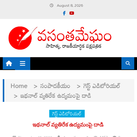
Skip
August 8, 2026
to
content
Home
>
సంపాదకీయం
>
గెస్ట్ ఎడిటోరియల్
>
ఇథనాల్ వ్యతిరేక ఉద్యమంపై దాడి
గెస్ట్ ఎడిటోరియల్
ఇథనాల్ వ్యతిరేక ఉద్యమంపై దాడి