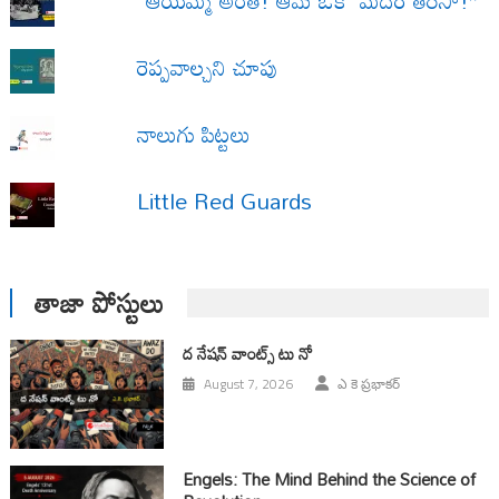
రెప్పవాల్చని చూపు
నాలుగు పిట్టలు
Little Red Guards
తాజా పోస్టులు
ద నేషన్ వాంట్స్ టు నో
August 7, 2026
ఎ కె ప్రభాకర్
Engels: The Mind Behind the Science of