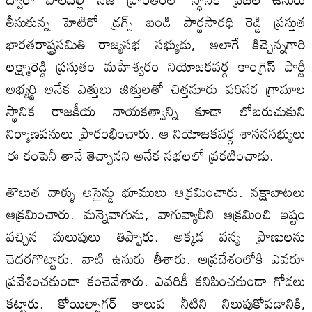
తీసుకున్న హెటిరో డ్రగ్స్ బండి పార్థసారధి రెడ్డి ప్రస్తుత
భారతరాష్ట్రసమితి రాజ్యసభ సభ్యుడు, అలాగే కిచ్చెన్నగారి
లక్ష్మారెడ్డి ప్రస్తుతం మహేశ్వరం నియోజకవర్గ కాంగ్రెస్‍ పార్టీ
అభ్యర్థి అనేక ఎత్తులు జిత్తులతో చిత్తనూరు పరిసర గ్రామాల
స్థానిక రాజకీయ నాయకత్వాన్ని కూడా లోబరుచుకుని
నిర్మాణపనులు ప్రారంభించారు. ఆ నియోజకవర్గ శాసనసభ్యులు
ఈ కంపెనీ తానే తెచ్చానని అనేక సభలలో ప్రకటించాడు.
తొలుత వాళ్ళు అసైన్డు భూములు ఆక్రమించారు. నక్షాబాటలు
ఆక్రమించారు. మన్నెవాగును, వాగువ్యాలీని ఆక్రమించి ఇష్టం
వచ్చిన మలుపులు తిప్పారు. అక్కడ వన్య ప్రాణులను
చెదరగొట్టారు. వాటి ఉసురు తీశారు. ఆప్రదేశంలోకి ఎవరూ
ప్రవేశించకుండా కంచెవేశారు. ఎవరికీ కనిపించకుండా గోడలు
కట్టారు. కోయిల్సాగర్‍ కాలువ నీటిని నిలుపుకోవడానికి,