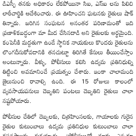
డిఎస్పీ తనకు అధికారం లేకపోయినా సిఐ, ఎస్‍ఐ లను పిలిచి
లాఠీచార్జికి ఆదేశించారు. ఈ ఊహించని ఘటనకు రైతులు షాక్‍
తిన్నారు. జరిగిన సంఘటన అనంతర పరిణామంతో ఇది
ప్రణాళికబద్ధంగా మా మీద చేసినదాడి అని రైతులకు అర్థమైంది.
కంపెనీకి మద్దతుగా ఉండే స్థానిక నాయకులు కొందరు రైతులను
లొంగదీసుకోవడానికి తనచుట్టూ తిరిగితే కేసులు తీయించేస్తాం
అంటున్నారు. వీళ్ళు, పోలీసులు కలిసి ఉద్యమ ప్రతినిధుల్ని
తిట్టించి అవమానించే ప్రయత్నం చేశారు. ఇంకా చాలామంది
జైలునుంచి రావాల్సి ఉంది. ఈ 15 రోజులు కాలంలో
వ్యవసాయపనులు దెబ్బతిని పంటలు దెబ్బతిని రైతులు చాలా
నష్టపోయారు.
పోలీసుల చేతిలో దెబ్బలకు, చిత్రహింసలకు, గాయాలకు గురైన
రైతుల కుటుంబాలు ఉద్యమ ప్రతినిధుల కుటుంబాలు చాలా
కష్టనష్టాలకు గురయ్యారు. ‘‘పోలీసులతో మాకు ఎన్నడూ