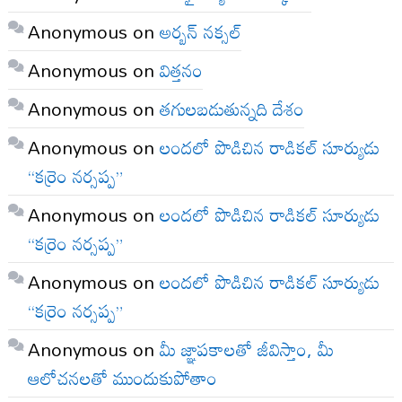
Anonymous
on
అర్బన్ నక్సల్
Anonymous
on
విత్తనం
Anonymous
on
తగులబడుతున్నది దేశం
Anonymous
on
లందలో పొడిచిన రాడికల్ సూర్యుడు
“కర్రెం నర్సప్ప”
Anonymous
on
లందలో పొడిచిన రాడికల్ సూర్యుడు
“కర్రెం నర్సప్ప”
Anonymous
on
లందలో పొడిచిన రాడికల్ సూర్యుడు
“కర్రెం నర్సప్ప”
Anonymous
on
మీ జ్ఞాపకాలతో జీవిస్తాం, మీ
ఆలోచనలతో ముందుకుపోతాం