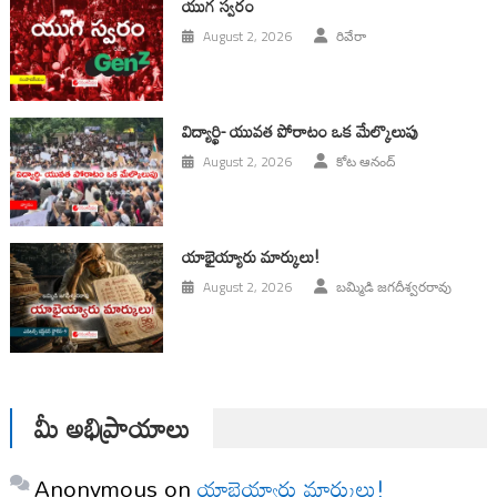
యుగ స్వ‌రం
August 2, 2026
రివేరా
విద్యార్థి- యువత పోరాటం ఒక మేల్కొలుపు
August 2, 2026
కోట ఆనంద్
యాభైయ్యారు మార్కులు!
August 2, 2026
బమ్మిడి జగదీశ్వరరావు
మీ అభిప్రాయాలు
Anonymous
on
యాభైయ్యారు మార్కులు!