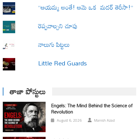
“ఆయమ్మ అంతే! ఆమె ఒక మదర్ తెరీసా!”
రెప్పవాల్చని చూపు
నాలుగు పిట్టలు
Little Red Guards
తాజా పోస్టులు
Engels: The Mind Behind the Science of
Revolution
August 6, 2026
Manish Azad