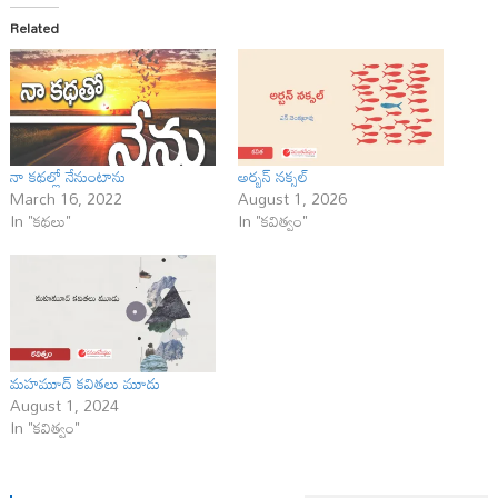
Related
నా కథల్లో నేనుంటాను
అర్బన్ నక్సల్
March 16, 2022
August 1, 2026
In "కథలు"
In "కవిత్వం"
మహమూద్ కవితలు మూడు
August 1, 2024
In "కవిత్వం"