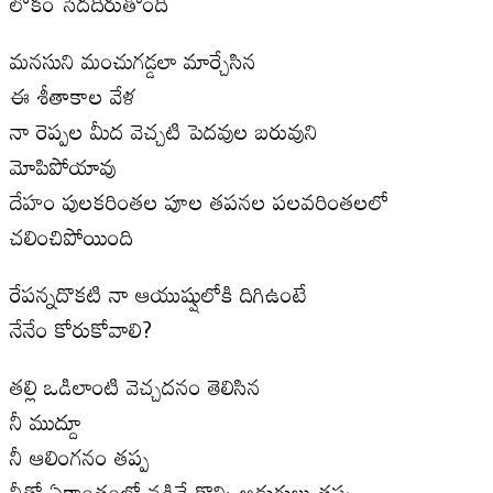
లోకం సెదదీరుతోంది
మనసుని మంచుగడ్డలా మార్చేసిన
ఈ శీతాకాల వేళ
నా రెప్పల మీద వెచ్చటి పెదవుల బరువుని
మోపిపోయావు
దేహం పులకరింతల పూల తపనల పలవరింతలలో
చలించిపోయింది
రేపన్నదొకటి నా ఆయుష్షులోకి దిగిఉంటే
నేనేం కోరుకోవాలి?
తల్లి ఒడిలాంటి వెచ్చదనం తెలిసిన
నీ ముద్దూ
నీ ఆలింగనం తప్ప
నీతో ఏకాంతంలో నడిచే కొన్ని అడుగులు తప్ప