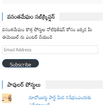
వసంతమేఘం సబ్‌స్క్రిప్షన్
వసంతమేఘం కొత్త పోస్టుల నోటిఫికేషన్ కోసం ఇక్కడ మీ
ఈమెయిల్ ను ఎంటర్ చేయండి
Email
Address
Subscribe
పాపులర్ పోస్టులు
మావోయిస్టు పార్టీ మీద నిషేధంఎందుకు
ఎత్తేయాలంటే…