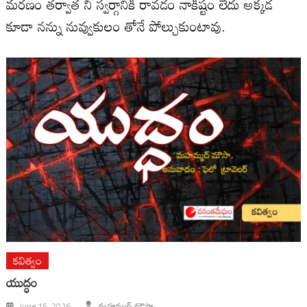
మరణం తర్వాత నీ స్వర్గానికి రావడం నాకిష్టం లేదు అక్కడ
కూడా నన్ను నువ్వుకులం తోనే పోల్చుకుంటావు.
కవిత్వం
యుద్ధం
June 15, 2026
మహమ్మద్ మౌసా