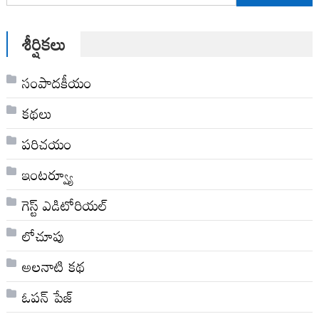
for:
శీర్షికలు
సంపాదకీయం
కథలు
పరిచయం
ఇంటర్వ్యూ
గెస్ట్ ఎడిటోరియల్
లోచూపు
అల‌నాటి క‌థ‌
ఓపన్ పేజ్