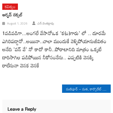
కవిత్వం
అర్బన్ నక్సల్
August 1, 2026
ఎన్ వెంకట్రావు
1వడివడిగా...అంగలే వేసానోఒక 'క(౦)గారు' లో .. దూరమే
ఎగిరిపడ్డానో..అయినా..చాలా ముందుకే వెళ్ళిపోయానుజీవితం
అనేది 'వన్ వే' నో కాదో కానీ..పోరాటానిది మాత్రం ఒక్కటే
దారిసాగిల పడిపోయిన నీకోసంనేను.. ఎప్పటికి వెనక్కి
రాలేనునా వెనక వెనకే
Post
మణిపూర్ – మత, కార్పొరేట్ మారణకాండ
navigation
Leave a Reply