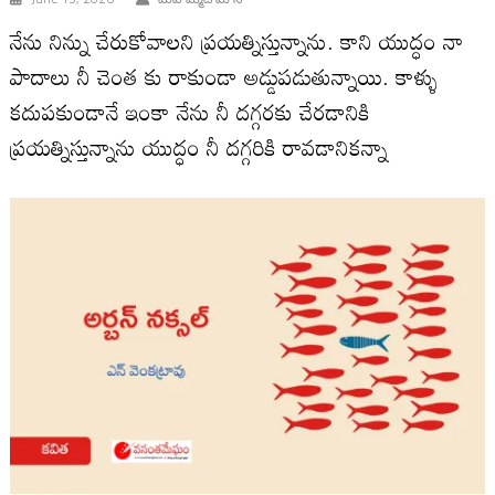
నేను నిన్ను చేరుకోవాలని ప్రయత్నిస్తున్నాను. కాని యుద్ధం నా
పాదాలు నీ చెంత కు రాకుండా అడ్డుపడుతున్నాయి. కాళ్ళు
కదుపకుండానే ఇంకా నేను నీ దగ్గరకు చేరడానికి
ప్రయత్నిస్తున్నాను యుద్ధం నీ దగ్గరికి రావడానికన్నా