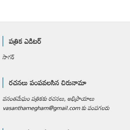
పత్రిక ఎడిటర్
సాగర్
రచనలు పంపవలసిన చిరునామా
వసంతమేఘం పత్రికకు రచనలు, అభిప్రాయాలు
vasanthamegham@gmail.com కు పంపగలరు