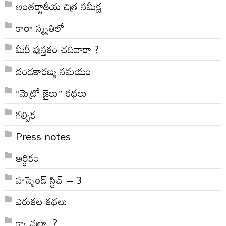
అంతర్జాతీయ చిత్ర సమీక్ష
కారా స్మృతిలో
మీరీ పుస్తకం చదివారా ?
దండకారణ్య సమయం
“మెట్రో జైలు” కథలు
గల్పిక
Press notes
ఆర్ధికం
హస్బెండ్ స్టిచ్ – 3
ఎరుకల కథలు
క్యా చల్రా .?