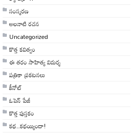
సంస్మరణ
అలనాటి రచన
Uncategorized
కొత్త కవిత్వం
ఈ తరం సాహిత్య విమర్శ
పత్రికా ప్రకటనలు
కీనోట్
ఓపెన్ పేజీ
కొత్త పుస్తకం
కథ..కథయ్యిందా!