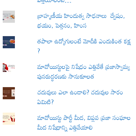
బ్రాహ్మణీయ హిందుత్వ సాధనాలు ద్వేషం,
భయం, పెత్తనం, హింస
త‌పాలా ఉద్యోగులంటే మోదీకి ఎందుకింత కక్ష
?
మావోయిస్టులపై నిషేధం ఎత్తివేతే ప్రజాస్వామ్య
పునరుద్ధరణకు సానుకూలత
చదువులు ఎలా ఉండాలి? చదువుల సారం
ఏమిటి?
మావోయిస్టు పార్టీ మీద, విప్లవ ప్రజా సంఘాల
మీద నిషేధాన్ని ఎత్తివేయాలి