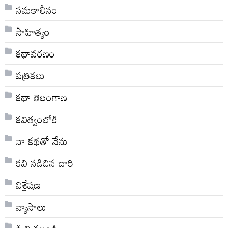
సమకాలీనం
సాహిత్యం
కథావరణం
పత్రికలు
కథా తెలంగాణ
కవిత్వంలోకి
నా క‌థ‌తో నేను
కవి నడిచిన దారి
విశ్లేషణ
వ్యాసాలు