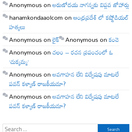
Anonymous
on
అరుణోదయ నాగన్నకు విప్లవ జోహార్లు
hanamkondaaolcom
on
ఆంధ్రప్రదేశ్ లో కష్టోడియల్
హత్యలు
Anonymous
on
లైక్
Anonymous
on
కంచె
Anonymous
on
చలం – రచన ప్రపంచంలో ఓ
‘చుక్కమ్మ’
Anonymous
on
అవగాహన లేని విద్వేషపు మాటలే
పవన్ కళ్యాణ్ రాజకీయమా?
Anonymous
on
అవగాహన లేని విద్వేషపు మాటలే
పవన్ కళ్యాణ్ రాజకీయమా?
Search