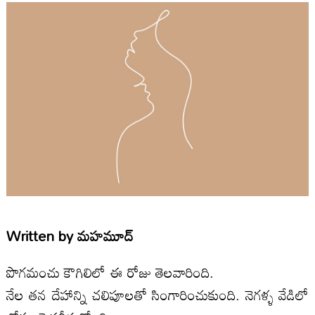
Written by
మహమూద్
పొగమంచు కౌగిలిలో ఈ రోజు తెలవారింది.
నేల తన దేహాన్ని చలిపూలతో సింగారించుకుంది. నెగళ్ళ వేడిలో