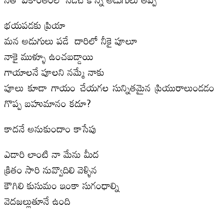
భయపడకు ప్రియా
మన అడుగులు పడే దారిలో నీకై పూలూ
నాకై ముళ్ళూ ఉంచబడ్డాయి
గాయాలనే పూలని నమ్మే నాకు
పూలు కూడా గాయం చేయగల సున్నితమైన ప్రియురాలుండడం
గొప్ప బహుమానం కదూ?
కాదనే అనుకుందాం కాసేపు
ఎడారి లాంటి నా మేను మీద
క్రితం సారి నువ్వొదిలి వెళ్ళిన
కౌగిలి కుసుమం ఇంకా సుగంధాల్ని
వెదజల్లుతూనే ఉంది