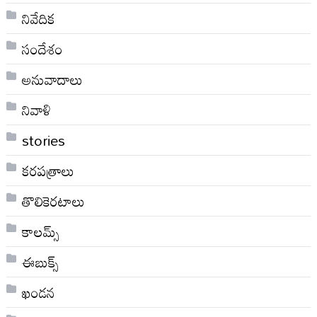
నివేదిక
సందేశం
అనువాదాలు
నివాళి
stories
కరపత్రాలు
తొలికెరటాలు
కాలమ్స్
ఈబుక్స్
ఖండన