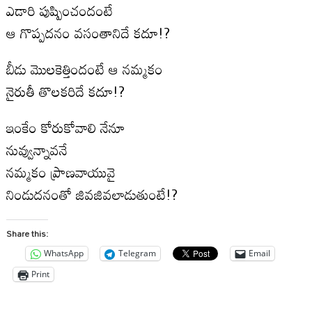
ఎడారి పుష్పించందంటే
ఆ గొప్పదనం వసంతానిదే కదూ!?
బీడు మొలకెత్తిందంటే ఆ నమ్మకం
నైరుతీ తొలకరిదే కదూ!?
ఇంకేం కోరుకోవాలి నేనూ
నువ్వున్నావనే
నమ్మకం ప్రాణవాయువై
నిండుదనంతో జివజివలాడుతుంటే!?
Share this:
WhatsApp
Telegram
Email
Print