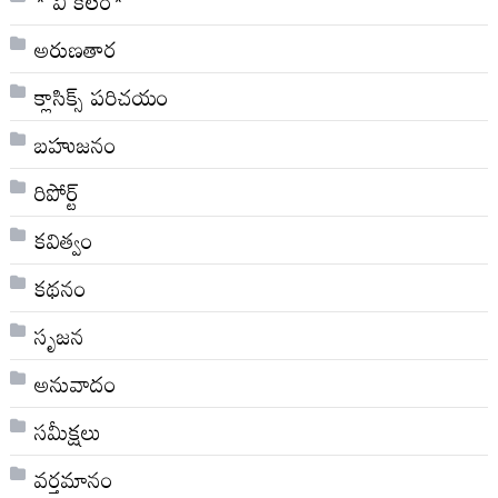
* వి క‌లం*
అరుణతార
క్లాసిక్స్ ప‌రిచ‌యం
బహుజనం
రిపోర్ట్
కవిత్వం
కథనం
సృజన
అనువాదం
సమీక్షలు
వర్తమానం