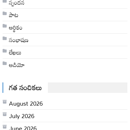
స్పందన
పాట
ఆర్థికం
సంభాషణ
లేఖలు
ఆడియో
గత సంచికలు
August 2026
July 2026
June 2026