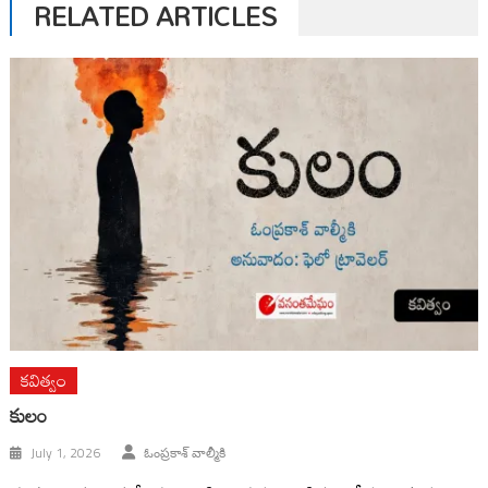
RELATED ARTICLES
కవిత్వం
కులం
July 1, 2026
ఓంప్రకాశ్ వాల్మీకి