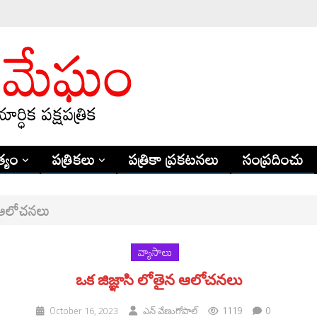
్యం
పత్రికలు
పత్రికా ప్రకటనలు
సంప్రదించు
న ఆలోచనలు
వ్యాసాలు
ఒక జిజ్ఞాసి లోతైన ఆలోచనలు
1119
0
October 16, 2023
ఎన్ వేణుగోపాల్