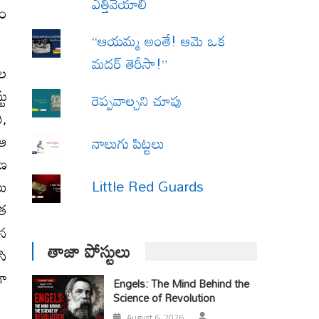
ఎత్తివేయాలి
డం
“ఆయమ్మ అంతే! ఆమె ఒక
మదర్ తెరీసా!”
ాల
టు
రెప్పవాల్చని చూపు
ి,
 ఆ
నాలుగు పిట్టలు
షణ
Little Red Guards
లు
రత
ైన
తాజా పోస్టులు
సి
గా
Engels: The Mind Behind the
Science of Revolution
August 6, 2026