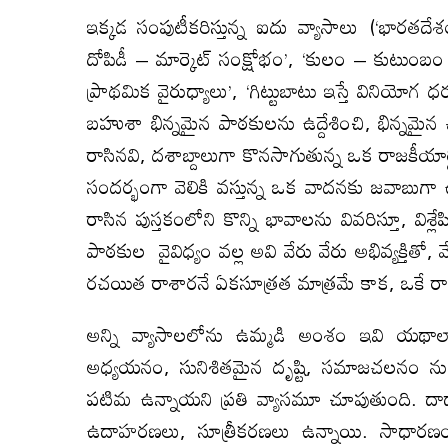
ఇక్కడ సంపుటీకరిస్తున్న ఐదు వ్యాసాలు (‘భారతదేశ
దోపిడీ – మార్కెట్ సంక్షోభం’, ‘కులం – కుటుంబం – త
ప్రాథమిక వైరుధ్యాలు’, ‘గిట్టుబాటు ఇస్తే వినియ
బహుశా భిన్నమైన పాఠకులను ఉద్దేశించి, భిన్నమైన
రాసినవి, దశాబ్దాలుగా కొనసాగుతున్న ఒక రాజకీ
సందర్భంగా వెలికి వస్తున్న ఒక వాదనకు జవాబుగా ఉద్
రాసిన పుస్తకంలోని కొన్ని భావాలను వివరిస్తూ, విశ్
పాఠకుల వైవిధ్యం వల్ల అవి వేరు వేరు అభివ్యక్తితో
రచయిత రాశారనే ఏకసూత్రత మాత్రమే కాక, ఒకే రాజ
అన్ని వ్యాసాలలోను ఉమ్మడి అంశం ఇవి యథాల
అధ్యయనం, సునిశితమైన దృష్టి, సమాజచలనం న
పటిమ ఉన్నాయని ప్రతి వ్యాసమూ చూపుతుంది. దాదాప
ఉదాహరణలు, సూత్రీకరణలు ఉన్నాయి. సాధారణం