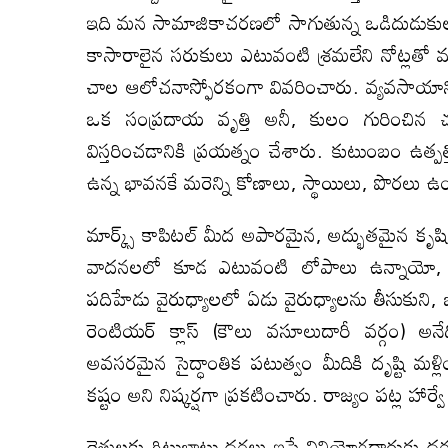
ఇది మన సామాజికాచరణలో సాగుతున్న ఒడిదుడుకులన
కాసారాలైన సరుకులు ఎటువంటి శ్రమలేని నోట్లతో మ
చాల ఆలోచనాస్ఫోరకంగా వివరించారు. వ్యవసాయాన్న
ఒక సంప్రదాయ వృత్తి అనీ, కులం గురించిన చర
విస్తరించడానికి ప్రయత్నం చేశారు. కుటుంబం ఉత్పత్తి
ఉన్న భావనకే మరెన్ని కోణాలు, స్థాయిలు, పొరలు
మార్క్స్ కాపిటల్ మీద అపారమైన, అద్భుతమైన కృషి 
వాదనలలో కూడ ఎటువంటి లోపాలు ఉన్నాయో, ఉం
పదిహేడు వైరుధ్యాలలో ఏడు వైరుధ్యాలను తీసుకుని
రెంటియర్ క్లాస్ (కౌలు వసూలుదారీ వర్గం) అనే
అవసరమైన సైద్ధాంతిక పటుత్వం మీదికి దృష్టి మళ
కష్టం అని నిష్కర్షగా ప్రకటించారు. రాజ్యం పట్ల హార్
రైతులకు గిట్టుబాటు ధరలు ఇస్తే వినియోగదారుకు