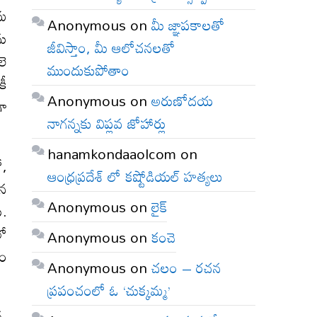
రమ
Anonymous
on
మీ జ్ఞాపకాలతో
ను
జీవిస్తాం, మీ ఆలోచనలతో
లె
ముందుకుపోతాం
కీ
Anonymous
on
అరుణోదయ
గా
నాగన్నకు విప్లవ జోహార్లు
hanamkondaaolcom
on
ో,
ఆంధ్రప్రదేశ్ లో కష్టోడియల్ హత్యలు
ిన
Anonymous
on
లైక్
ు.
లో
Anonymous
on
కంచె
డం
Anonymous
on
చలం – రచన
ప్రపంచంలో ఓ ‘చుక్కమ్మ’
న,