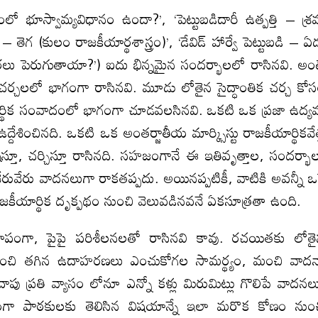
ంలో భూస్వామ్యవిధానం ఉందా?’, ‘పెట్టుబడిదారీ ఉత్పత్తి – శ్
ెగ (కులం రాజకీయార్థశాస్త్రం)’, ‘డేవిడ్ హార్వే పెట్టుబడి – ఏ
ోగ ధరలు పెరుగుతాయా?’) ఐదు భిన్నమైన సందర్భాలలో రాసినవి. అం
 చర్చలలో భాగంగా రాసినవి. మూడు లోతైన సైద్ధాంతిక చర్చ కో
యార్థిక సంవాదంలో భాగంగా చూడవలసినవి. ఒకటి ఒక ప్రజా ఉద్
దేశించినది. ఒకటి ఒక అంతర్జాతీయ మార్క్సిస్టు రాజకీయార్థికవేత
లేషిస్తూ, చర్చిస్తూ రాసినది. సహజంగానే ఈ ఇతివృత్తాల, సందర్భా
, వేరువేరు వాదనలుగా రాకతప్పదు. అయినప్పటికీ, వాటికి అవన్నీ ఒ
కీయార్థిక దృక్పథం నుంచి వెలువడినవనే ఏకసూత్రతా ఉంది.
ాపంగా, పైపై పరిశీలనలతో రాసినవి కావు. రచయితకు లోత
ుంచి తగిన ఉదాహరణలు ఎంచుకోగల సామర్థ్యం, మంచి వాద
ు ప్రతి వ్యాసం లోనూ ఎన్నో కళ్లు మిరుమిట్లు గొలిపే వాదనల
గా పాఠకులకు తెలిసిన విషయాన్నే ఇలా మరొక కోణం నుం