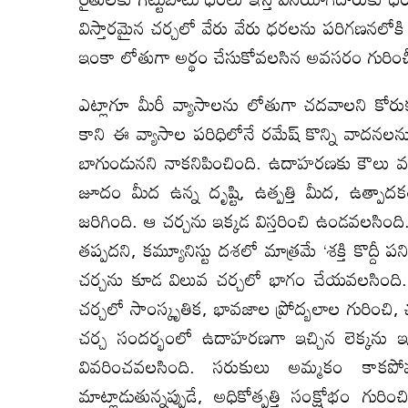
విస్తారమైన చర్చలో వేరు వేరు ధరలను పరిగణనలోకి
ఇంకా లోతుగా అర్థం చేసుకోవలసిన అవసరం గురించ
ఎట్లాగూ మీరీ వ్యాసాలను లోతుగా చదవాలని కోరుక
కాని ఈ వ్యాసాల పరిధిలోనే రమేష్ కొన్ని వాదనలను, చ
బాగుండునని నాకనిపించింది. ఉదాహరణకు కౌలు వసూ
జూదం మీద ఉన్న దృష్టి, ఉత్పత్తి మీద, ఉత్ప
జరిగింది. ఆ చర్చను ఇక్కడ విస్తరించి ఉండవలసింది
తప్పదని, కమ్యూనిస్టు దశలో మాత్రమే ‘శక్తి కొద్దీ పన
చర్చను కూడ విలువ చర్చలో భాగం చేయవలసింది. క
చర్చలో సాంస్కృతిక, భావజాల ప్రోద్బలాల గురించి, 
చర్చ సందర్భంలో ఉదాహరణగా ఇచ్చిన లెక్కను ఇంక
వివరించవలసింది. సరుకులు అమ్మకం కాకపోవడం
మాట్లాడుతున్నప్పుడే, అధికోత్పత్తి సంక్షోభం గ