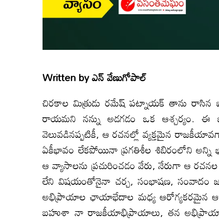
Written by
ఎన్ వేణుగోపాల్
చిరకాల మిత్రుడు రమేష్ పట్నాయక్ తాను రాసిన
రాయమని నన్ను అడగడం ఒక ఆశ్చర్యం. ఈ ఐదు
వెలువడినప్పటికీ, ఆ రచనల్లో వ్యక్తమైన రాజకీయా
ఏకీభావం లేకపోయినా ప్రగతిశీల శిబిరంలోని అన
ఆ వ్యాసాలను ప్రచురించడం వేరు, నేరుగా ఆ ర
లేని విషయంతోనైనా చర్చ, సంభాషణ, సంవాదం జరప
అభిప్రాయాల ఛాయాభేదాల మధ్య ఆరోగ్యకరమైన ఆద
బహుశా నా రాజకీయాభిప్రాయాలు, తన అభిప్రాయ