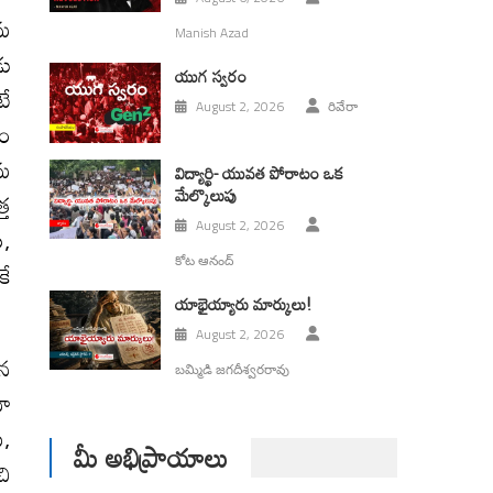
రమ
Manish Azad
డు
యుగ స్వ‌రం
టే
August 2, 2026
రివేరా
సం
యమ
విద్యార్థి- యువత పోరాటం ఒక
మేల్కొలుపు
్త
August 2, 2026
ల,
కోట ఆనంద్
కే
యాభైయ్యారు మార్కులు!
August 2, 2026
ైన
బమ్మిడి జగదీశ్వరరావు
నా
ు,
మీ అభిప్రాయాలు
చి