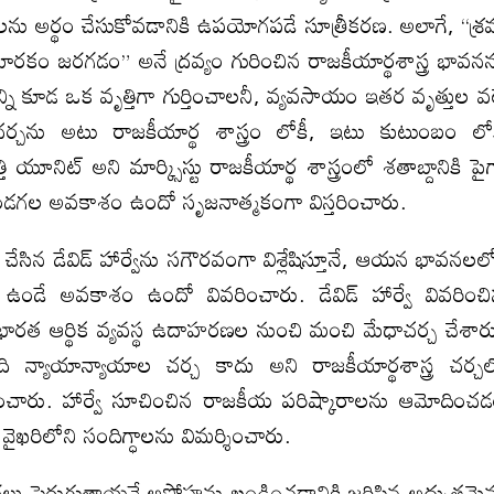
ు అర్థం చేసుకోవడానికి ఉపయోగపడే సూత్రీకరణ. అలాగే, “శ్
ారకం జరగడం” అనే ద్రవ్యం గురించిన రాజకీయార్థశాస్త్ర భావన
ి కూడ ఒక వృత్తిగా గుర్తించాలనీ, వ్యవసాయం ఇతర వృత్తుల వ
్చను అటు రాజకీయార్థ శాస్త్రం లోకీ, ఇటు కుటుంబం లో
 యూనిట్ అని మార్క్సిస్టు రాజకీయార్థ శాస్త్రంలో శతాబ్దానికి పై
 ఉండగల అవకాశం ఉందో సృజనాత్మకంగా విస్తరించారు.
చేసిన డేవిడ్ హార్వేను సగౌరవంగా విశ్లేషిస్తూనే, ఆయన భావనలల
డే అవకాశం ఉందో వివరించారు. డేవిడ్ హార్వే వివరించ
, భారత ఆర్థిక వ్యవస్థ ఉదాహరణల నుంచి మంచి మేధాచర్చ చేశార
ది న్యాయాన్యాయాల చర్చ కాదు అని రాజకీయార్థశాస్త్ర చర్చ
్లించారు. హార్వే సూచించిన రాజకీయ పరిష్కారాలను ఆమోదించ
వే వైఖరిలోని సందిగ్ధాలను విమర్శించారు.
 ధరలు పెరుగుతాయనే అపోహను ఖండించడానికి జరిపిన అద్భుతమై