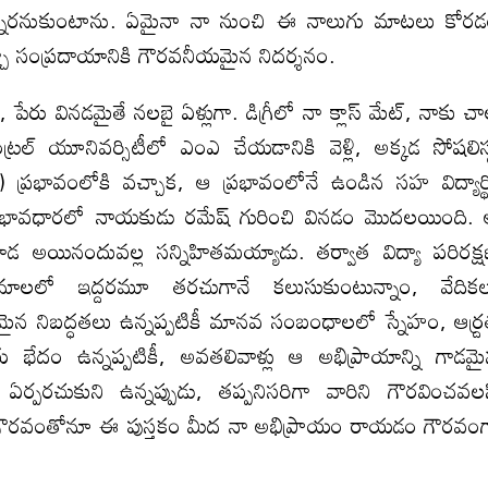
్తున్నారనుకుంటాను. ఏమైనా నా నుంచి ఈ నాలుగు మాటలు కోర
ర్చా సంప్రదాయానికి గౌరవనీయమైన నిదర్శనం.
పేరు వినడమైతే నలబై ఏళ్లుగా. డిగ్రీలో నా క్లాస్ మేట్, నాకు చ
్రల్ యూనివర్సిటీలో ఎంఎ చేయడానికి వెళ్లి, అక్కడ సోషలిస్
్రభావంలోకి వచ్చాక, ఆ ప్రభావంలోనే ఉండిన సహ విద్యార్థ
ఆ భావధారలో నాయకుడు రమేష్ గురించి వినడం మొదలయింది.
ూడ అయినందువల్ల సన్నిహితమయ్యాడు. తర్వాత విద్యా పరిరక్
మాలలో ఇద్దరమూ తరచుగానే కలుసుకుంటున్నాం, వేదిక
మైన నిబద్ధతలు ఉన్నప్పటికీ మానవ సంబంధాలలో స్నేహం, ఆర్ద్
 భేదం ఉన్నప్పటికీ, అవతలివాళ్లు ఆ అభిప్రాయాన్ని గాడమ
పరచుకుని ఉన్నప్పుడు, తప్పనిసరిగా వారిని గౌరవించవల
 గౌరవంతోనూ ఈ పుస్తకం మీద నా అభిప్రాయం రాయడం గౌరవం