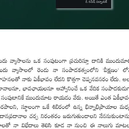
 ఐదు వ్యాసాలను ఒక సంపుటంగా ప్రచురిస్తూ దానికి ముందుమ
 వ్యాసాలలో రెండు నా సంపాదకత్వంలోని ‘వీక్షణం’ లో
వగాహనలతో నాకు ఏకీభావం లేదని కొత్తగా చెప్పనవసరం లేదు. అ
్ని భావాలనూ, భావఛాయలనూ ఆహ్వానించే ఒక వేదిక సంపాదకుడు
చనల సంపుటానికే ముందుమాట రాయడం వేరు. అయితే ఎంత ఏకీభా
ాలని, స్థూలంగా ఒకే శిబిరంలో ఉన్న భిన్నాభిప్రాయాల మధ్
ానప్రదానాల చర్చ నిరంతరం జరుగుతుండాలని నేననుకుంటాన
ాలతో నా విభేదాలు తెలిసి కూడ నా నుంచి ఈ నాలుగు మాట