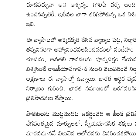
చూడవచ్చునా అని ఆశ్చర్యం గొలిపే చర్చ ఉంది.
ఉండినప్పటికీ, ఇటీవల బాగా తరిగిపోతున్న ఒక నిశి
ఇవి.
ఈ వ్యాసాలలో అక్కడక్కడ చేసిన వ్యాఖ్యల పట్ల, నిర్ధ
తప్పనిసరిగా ఆహ్వానించవలసిందనడంలో సందేహం
చూపడం, అవతలి వాదనలను పూర్వపక్షం చేయడం, 
విశ్వసించే రాజకీయావగాహన నుంచి వెలువరించే 
లక్షణాలు ఈ వ్యాసాల్లో ఉన్నాయి. భారత ఆర్థిక వ్యవ
నిర్మాణం గురించి, భారత సమాజంలో జరగవలసి
ప్రతిపాదనలు చేస్తాయి.
పాఠకులను మొట్టమొదట ఆకర్షించేది ఆ కీలక ప్రత
వేగవంతమైన మార్పులలో, స్వీయమానసిక శక్తులు
మారవచ్చుననే విలువైన ఆలోచనను విస్తరించకపోయి