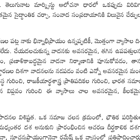
 తెలుగునాట మార్క్సిస్టు ఆలోచనా ధారలో ఒకప్పుడు విరివి
తమైన సైద్ధాంతిక చర్చా, సంవాద సంప్రదాయానికి విలువైన చేర్పు
ారణల పట్ల నాకు భిన్నాభిప్రాయం ఉన్నప్పటికీ, మొత్తంగా వ్యాసాల ద
 లేదు. చేయదలచుకున్న వాదనకు అవసరమైన, తగిన ఉపపత్తుల
ప్రణాళికాబద్ధమైన వాదనా నిర్మాణానికి పూనుకోవడం, తా
నిర్ధారణల దిశగా వాదనలను నడపడం వంటి ఎన్నో అవసరమైన మం
స్థ గురించి, రాజకీయార్థశాస్త్ర ప్రాతిపదికల గురించి, భారత సమ
న విప్లవం గురించి ఈ వ్యాసాలు చాల అవసరమైన, కీలకమ
ిపాదనల విశిష్టత. ఒక సమాజ చలన క్రమంలో, భౌతిక పరిస్థిత
 మధ్యంతర దశ అనుకుని ప్రారంభించిన ఆచరణ దీర్ఘకాలిక దశ
నా, సూచనప్రాయంగానైనా రమేష్ ఒక వ్యాసంలో ప్రతిపాదించార