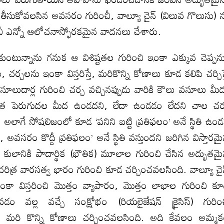
 తీసుకోవలసిన అవసరం గురించీ, వాల్యూ చైన్ (విలువ గొలుసు) 
ీ ఎన్నో ఆలోచనాస్ఫోరకమైన వాదనలు చేశారు.
ుంటున్నాను గనుక ఆ విశిష్టతల గురించి ఇంకా ఎక్కువ చెప్పన
ర్చలను ఇంకా విస్తరిస్తే, మరికొన్ని కోణాలు కూడ కలిపి చర్చిస్
లుదార్ల గురించి చర్చ వచ్చినప్పుడు వారికి కౌలు వసూలు మీ
ాదకత పెరుగుదల మీద ఉండదని, లేదా ఉండడం లేదని చాల చర
. అలాగే సోషలిజంలో కూడ ‘పనిని బట్టి ప్రతిఫలం’ అనే స్థితి ఉం
ి, అవసరం కొద్దీ ప్రతిఫలం’ అనే స్థితి వస్తుందని జరిగిన విస్తారమ
ులానికి పాదార్థిక (భౌతిక) మూలాల గురించి చేసిన అద్భుతమ
చరిత్ర వారసత్వ భారం గురించి కూడ చర్చించవలసింది. వాల్యూ చై
ా విస్తరించి మొత్తం వ్యాపారం, మొత్తం లాభాల గురించి క
 వల్ల వచ్చే సంక్షోభం (రియలైజేషన్ క్రైసిస్) గురిం
ురించి మరి కొన్ని కోణాలు చర్చించవలసింది. అది కేవలం అమ్మ