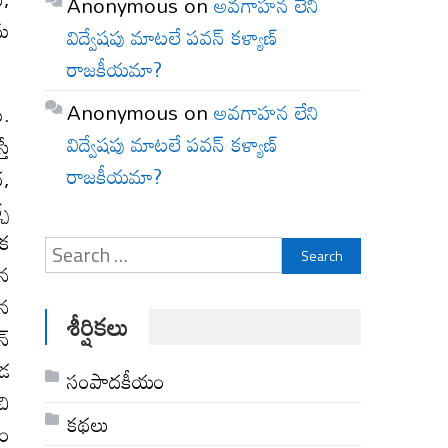
Anonymous
on
అవగాహన లేని
ను
విద్వేషపు మాటలే పవన్ కళ్యాణ్
రాజకీయమా?
Anonymous
on
అవగాహన లేని
ు.
విద్వేషపు మాటలే పవన్ కళ్యాణ్
తే
రాజకీయమా?
ద,
్చ
డక
Search
ైన
for:
ైన
శీర్షికలు
న్
ూడ
సంపాదకీయం
చి
కథలు
కం