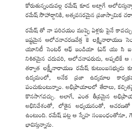
కోరుతున్నందువల్ల రమేష్ కూడ అట్లాగే ఆలోచిస
రమేష్ సౌహార్దానికి, అత్యవసరమైన ప్రజాస్వామిక చ
రమేష్ తో నా పరిచయం ముప్పై ఏళ్లకు పైనే కావచ్చు, 
ఇష్టమైన ఆలోచనాచరణవేత్త కె లక్ష్మినారాయణ సెంట
యూనిటీ సెంటర్ ఆఫ్ ఇండియా (ఎన్ యు సి ఐ) ప
నిశితమైన చదువరి, ఆలోచనాపరుడు, అప్పటికే 
తర్వాత లక్ష్మీనారాయణ రమేష్ కుటుంబసభ్యుడు క
ఉద్యమంలో, అనేక ప్రజా ఉద్యమాల కార్యక్ర
పంచుకుంటున్నాం. అభిప్రాయాలలో తేడాలు, కచ్చిత
కొనసాగవచ్చు. అలాగే, ఎంత తీవ్రమైన అభిప్రాయ
అభినివేశంతో, లోతైన అధ్యయనంతో, ఆచరణతో ఏర్
ఉంటుంది. రమేష్ పట్ల ఆ స్నేహ సంబంధంతోనూ,
భావిస్తున్నాను.