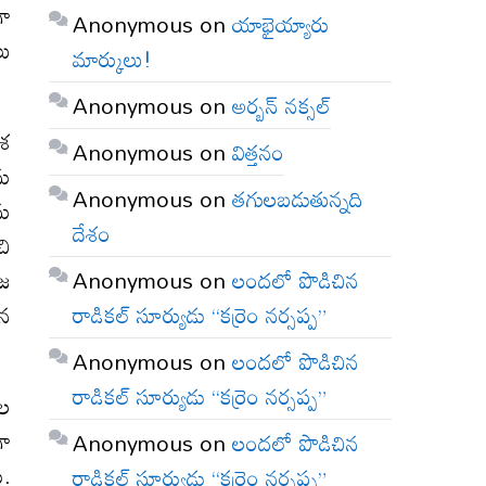
గా
Anonymous
on
యాభైయ్యారు
లు
మార్కులు!
Anonymous
on
అర్బన్ నక్సల్
ిశ
Anonymous
on
విత్తనం
ను
Anonymous
on
తగులబడుతున్నది
ను
దేశం
చి
Anonymous
on
లందలో పొడిచిన
ాజ
రాడికల్ సూర్యుడు “కర్రెం నర్సప్ప”
ైన
Anonymous
on
లందలో పొడిచిన
రాడికల్ సూర్యుడు “కర్రెం నర్సప్ప”
ుల
గా
Anonymous
on
లందలో పొడిచిన
ు.
రాడికల్ సూర్యుడు “కర్రెం నర్సప్ప”