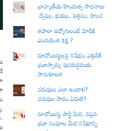
బ్రాహ్మణీయ హిందుత్వ సాధనాలు
ద్వేషం, భయం, పెత్తనం, హింస
త‌పాలా ఉద్యోగులంటే మోదీకి
ఎందుకింత కక్ష ?
మావోయిస్టులపై నిషేధం ఎత్తివేతే
ాట
ప్రజాస్వామ్య పునరుద్ధరణకు
నే
సానుకూలత
లా
చదువులు ఎలా ఉండాలి?
గా
చదువుల సారం ఏమిటి?
వం
య,
మావోయిస్టు పార్టీ మీద, విప్లవ
ు.
ప్రజా సంఘాల మీద నిషేధాన్ని
లు