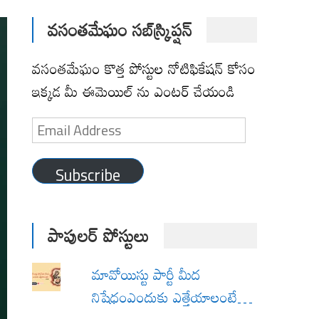
వసంతమేఘం సబ్‌స్క్రిప్షన్
వసంతమేఘం కొత్త పోస్టుల నోటిఫికేషన్ కోసం
ఇక్కడ మీ ఈమెయిల్ ను ఎంటర్ చేయండి
Email
Address
Subscribe
పాపులర్ పోస్టులు
మావోయిస్టు పార్టీ మీద
నిషేధంఎందుకు ఎత్తేయాలంటే…