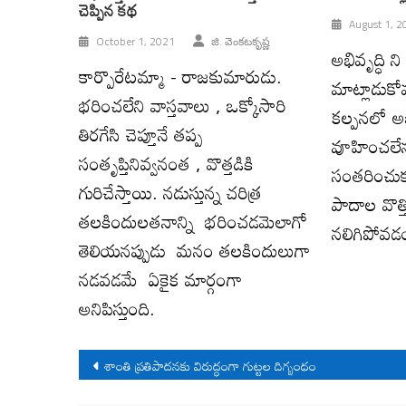
చెప్పిన కథ
August 1, 2
October 1, 2021
జి. వెంక‌ట‌కృష్ణ‌
అభివృద్ధి 
కార్పొరేటమ్మా - రాజకుమారుడు.
మాట్లాడుక
భరించలేని వాస్తవాలు , ఒక్కోసారి
కల్పనలో అభ
తిరగేసి చెప్తూనే తప్ప
వూహించలేన
సంతృప్తినివ్వనంత , వొత్తడికి
సంతరించుకు
గురిచేస్తాయి. నడుస్తున్న చరిత్ర
పాదాల వొత్తి
తలకిందులతనాన్ని భరించడమెలాగో
నలిగిపోవడ
తెలియనప్పుడు మనం తలకిందులుగా
నడవడమే ఏకైక మార్గంగా
అనిపిస్తుంది.
Post
శాంతి ప్రతిపాదనకు విరుద్ధంగా గుట్టల దిగ్బంధం
navigation