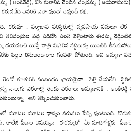
మ ( అంకిరెడ్డి), బీసీ కులానికి చెందిన చంద్రమ్మ ( జయరాముడు)
కరువనేది ఎవరికి ఎలా వుందో చెప్తుందీ కథ.
ేది. కరువూ , వర్షాభావ పరిస్థితుల్లో వ్యవసాయ పనులూ లేక
తలిదండ్రుల వద్ద వదిలేసి వలస వెళ్లింటారు.ఈరమ్మ రెడ్డింటి
్మ దయదలచి యిస్తే రాత్రి మిగిలిన సద్దిబువ్వ యింటికి తీసుకుపో
గరకు పిల్లల తినుబండారాల గంపతో పోతుంది. అవి అమ్మగా వచ్
డో కూతురికి సంబంధం ఖాయమైనా పెళ్లి చేయలేని స్థితి
్న నాలుగు ఎకరాల్లో రెండు ఎకరాలు అమ్మడానికి , అంకిరెడ్డి 
ుకుంటున్నా ‘ అని తప్పించుకుంటాడు.
సాలలో మూటల మూటల ధాన్యం వరుసలు పేర్చి వుంటుంది. కొడు
రు. కాలేజీ ఫీజుల విషయమై ఈరమ్మతో మీ మాదిగోళ్లకు ఫీజు