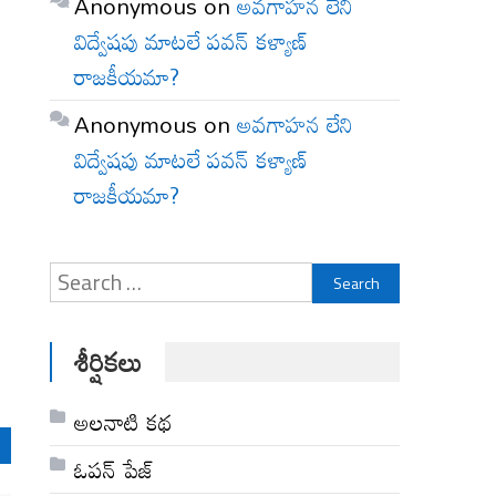
Anonymous
on
అవగాహన లేని
విద్వేషపు మాటలే పవన్ కళ్యాణ్
రాజకీయమా?
Anonymous
on
అవగాహన లేని
,
విద్వేషపు మాటలే పవన్ కళ్యాణ్
రాజకీయమా?
Search
for:
శీర్షికలు
అల‌నాటి క‌థ‌
ఓపన్ పేజ్