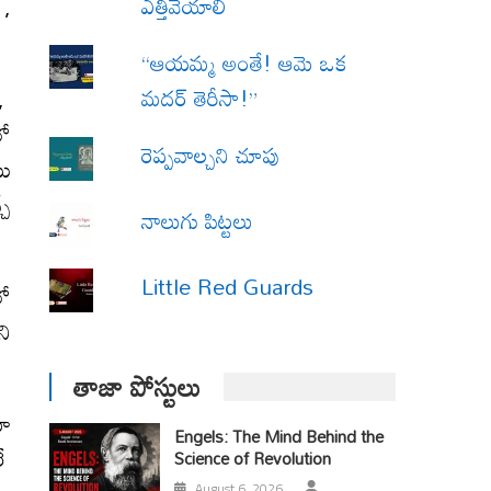
ఎత్తివేయాలి
 ,
“ఆయమ్మ అంతే! ఆమె ఒక
మదర్ తెరీసా!”
 ,
లో
రెప్పవాల్చని చూపు
యి
చే
నాలుగు పిట్టలు
Little Red Guards
లో
ని
తాజా పోస్టులు
కూ
Engels: The Mind Behind the
లే
Science of Revolution
August 6, 2026