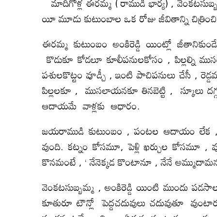
మాదిగోళ్ల ఈరమ్మ ( రాముడి భార్య) , వెంకటసుబ్బమ్
యీ మూడు కుటుంబాల ఒక రోజు జీవితాన్ని చిత్రించి 
ఈరమ్మ కుటుంబం అంకిరెడ్డి యింట్లో జీతానికుండ
కొడుకూ కోడలూ కూలీపనులకోసం , పిల్లల్ని ముసలి 
పశులకొట్టం వూడ్చీ , ఇంటి పాచిపనులు చేసీ , రెడ్డమ
పిల్లలకూ , ముసలాయనకూ తినబెట్టి , స్కూలు దగ్
ఆదాయమే వాళ్లకు ఆధారం.
జయరాముడి కుటుంబం , పంటల ఆదాయం లేక , రెం
వుంది. కట్నం కోసమూ, పెళ్లి ఖర్చుల కోసమూ , వున
కొనమంటే , ‘ నేనెక్కడ కొంటానూ , నేనే అమ్ముదామన
వెంకటసుబ్బమ్మ , అంకిరెడ్డి యింటి ముందు పడ
కూతురూ టౌన్లో పెద్దచదువులు చదువుతూ వుంటా