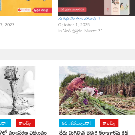
ఈ కథలనెందుకు చదవాలి..?
7, 2023
October 1, 2025
In "మీరీ పుస్తకం చదివారా ?"
ందా!
కాలమ్స్
కథ..కథయ్యిందా!
కాలమ్స్
ల‌’లో పర్యావరణ విధ్వంపం
చేదు మిగిల్చిన చెక్కెర కర్మాగారపు కథ