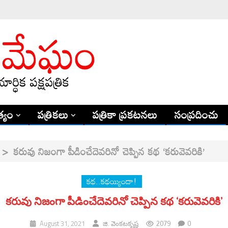
్యం
పత్రికలు
పత్రికా ప్రకటనలు
సంప్రదించు
>
కరువు నిజంగా పీడించేదెవరినో చెప్పిన కథ ‘కరువెవరికి’
కథ..కథయ్యిందా!
కరువు నిజంగా పీడించేదెవరినో చెప్పిన కథ ‘కరువెవరికి’
2079
0
August 31, 2021
జి. వెంక‌ట‌కృష్ణ‌