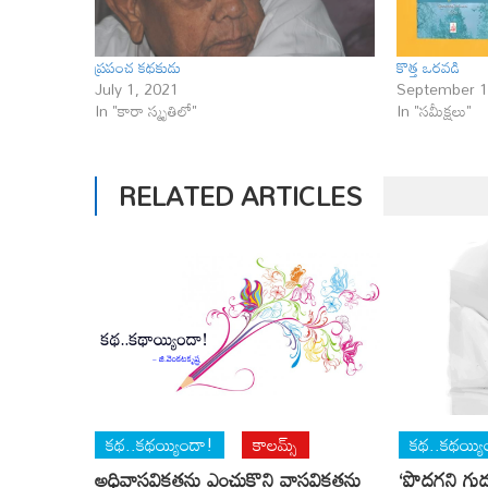
ప్రపంచ కథకుడు
కొత్త ఒరవడి
July 1, 2021
September 1
In "కారా స్మృతిలో"
In "సమీక్షలు"
RELATED ARTICLES
కథ..కథయ్యిందా!
కాలమ్స్
కథ..కథయ్యి
అధివాస్తవికతను ఎంచుకొని వాస్తవికతను
‘పొదగని గుడ్