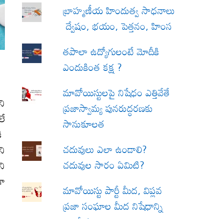
బ్రాహ్మణీయ హిందుత్వ సాధనాలు
ద్వేషం, భయం, పెత్తనం, హింస
త‌పాలా ఉద్యోగులంటే మోదీకి
ఎందుకింత కక్ష ?
మావోయిస్టులపై నిషేధం ఎత్తివేతే
ని
ప్రజాస్వామ్య పునరుద్ధరణకు
లే
సానుకూలత
కి
చదువులు ఎలా ఉండాలి?
ని
చదువుల సారం ఏమిటి?
ని
గా
మావోయిస్టు పార్టీ మీద, విప్లవ
ప్రజా సంఘాల మీద నిషేధాన్ని