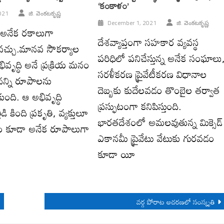
‘కంకాళం’
021
జి. వెంక‌ట‌కృష్ణ‌
December 1, 2021
జి. వెంక‌ట‌కృష్ణ‌
ని అనేక రకాలుగా
దేశవ్యాప్తంగా సహకార వ్యవస్థ
ోవచ్చు.మానవ సౌకర్యాల
పరిధిలో పనిచేస్తున్న అనేక సంఘాలు
ివృద్ధి అనే ప్రక్రియ మనం
సరళీకరణ ప్రైవేటీకరణ విధానాల
న్ని రూపాలను
దెబ్బకు కుదేలవడం తొంబైల తర్వాత
ంది. ఆ అభివృద్ధి
ప్రస్ఫుటంగా కనిపిస్తుంది.
డి కింది ప్రకృతి, వ్యక్తులూ
భారతదేశంలో అమలవుతున్న మిక్సెడ్
ం కూడా అనేక రూపాలుగా
ఎకానమీ ప్రైవేటు వేటుకు గురవడం
కూడా యీ
వ‌ర్గ పోరాట ఆచ‌ర‌ణ‌లో సంస్కృతి