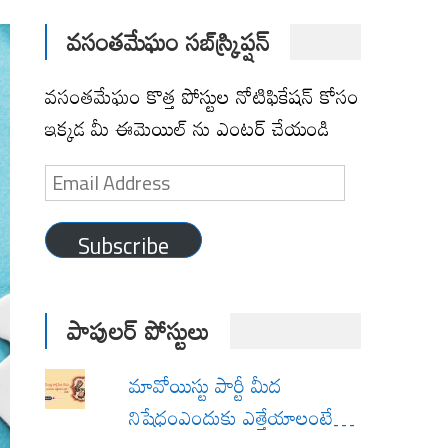
వసంతమేఘం సబ్‌స్క్రిప్షన్
వసంతమేఘం కొత్త పోస్టుల నోటిఫికేషన్ కోసం
ఇక్కడ మీ ఈమెయిల్ ను ఎంటర్ చేయండి
Email
Address
Subscribe
పాపులర్ పోస్టులు
మావోయిస్టు పార్టీ మీద
నిషేధంఎందుకు ఎత్తేయాలంటే…