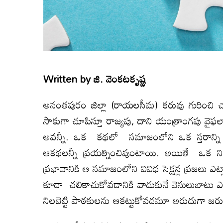
Written by
జి. వెంక‌ట‌కృష్ణ‌
అనంతపురం జిల్లా (రాయలసీమ) కరువు గురించి చాలా 
సాకుగా చూపిస్తూ రాజ్యపు, దాని యంత్రాంగపు వైఫల
అవన్నీ. ఒక కథలో సమాజంలోని ఒక స్తరాన్ని ( 
ఆకథలన్నీ ప్రయత్నించివుంటాయి. అయితే ఒక నిర్ధి
ప్రభావానికి ఆ సమాజంలోని వివిధ సెక్షన్ల ప్రజలు ఎట
కూడా చలికాచుకోవడానికి వాడుకునే వెసులుబాటు 
నిలబెట్టి పాఠకులను ఆకట్టుకోవడమూ అరుదుగా జరుగ