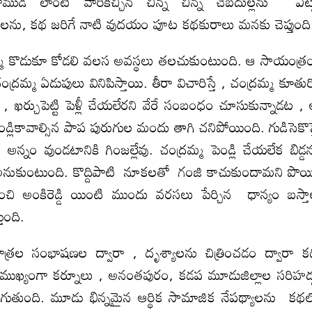
ి లాంటి వారికిచ్చిన చిన్న చిన్న చేబదుల్లను ఎట్
లను, కథ జరిగే నాటి వుదయం పూట కథకురాలు మనకు చెప్తుంది
మ్మ కొడుకూ కోడలి వలస అవస్థలు తలచుకుంటుంది. ఆ సాయంత్
్మ ఏడుపులు వినిపిస్తాయి. తీరా విచారిస్తే , చంద్రమ్మ కూతుర్
ు , ఖర్చుపెట్టి పెళ్లీ చేయలేరని వేరే సంబంధం చూసుకున్నాడట ,
్లికావాల్సిన పాప పురుగుల మందు తాగి చనిపోయింది. గుడిసెకొస్
్నం వుండటానికి గింజల్లేవు. చంద్రమ్మ పెండ్లి చేయలేక బిడ్డ
 అనుకుంటుంది. కొద్దిపాటి నూకలతో గంజి కాచుకుందామని పొయ్
ంచి అంకిరెడ్డి యింటి ముందు వరసలు పేర్చిన ధాన్యం బస్త
ుంది.
్రల సంభాషణల ద్వారా , దృశ్యాలను చిత్రించడం ద్వారా 
ముఖ్యంగా కర్నూలు , అనంతపురం, కడప మూడుజిల్లాల సరిహద్
రుగుతుంది. మూడు భిన్నమైన ఆర్థిక సామాజిక నేపథ్యాలను కథ