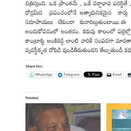
చిత్రిస్తుంది. ఒక ప్రాంతమే , ఒకే వర్షాభావ పరిస్థ
రోడ్లమీద ప్రపంచంలోనే అత్యాధునికమైన కార్ల
సదూపాయలు లేకుండా కునారిల్లుతుంటాయి.ఈ 
అందుకోవడంలో అంతరం. కరువు కాలంలో పల్లెల్ల
కాంట్రాక్టు అంకిరెడ్డి లాంటి వారికే సంపదగా మా
వ్యవస్థీకృత దోపిడి వుండితీరుతుందని తేల్చుతుందీ
Share this:
WhatsApp
Telegram
Email
Related