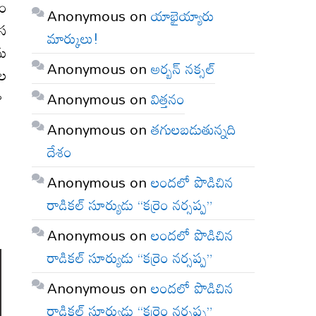
రం
Anonymous
on
యాభైయ్యారు
ీస
మార్కులు!
ను
Anonymous
on
అర్బన్ నక్సల్
ుల
డా
Anonymous
on
విత్తనం
Anonymous
on
తగులబడుతున్నది
దేశం
Anonymous
on
లందలో పొడిచిన
రాడికల్ సూర్యుడు “కర్రెం నర్సప్ప”
Anonymous
on
లందలో పొడిచిన
రాడికల్ సూర్యుడు “కర్రెం నర్సప్ప”
Anonymous
on
లందలో పొడిచిన
రాడికల్ సూర్యుడు “కర్రెం నర్సప్ప”