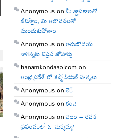
Anonymous
on
మీ జ్ఞాపకాలతో
జీవిస్తాం, మీ ఆలోచనలతో
ముందుకుపోతాం
Anonymous
on
అరుణోదయ
నాగన్నకు విప్లవ జోహార్లు
hanamkondaaolcom
on
ఆంధ్రప్రదేశ్ లో కష్టోడియల్ హత్యలు
Anonymous
on
లైక్
Anonymous
on
కంచె
Anonymous
on
చలం – రచన
ప్రపంచంలో ఓ ‘చుక్కమ్మ’