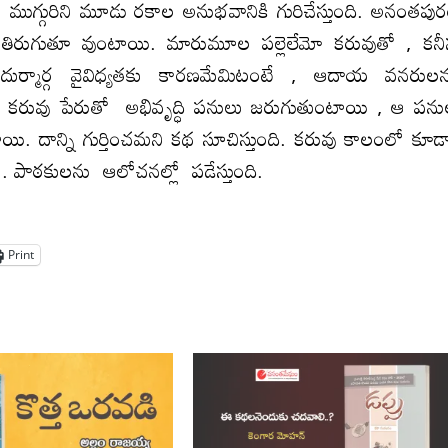
ితే , ముగ్గురిని మూడు రకాల అనుభవానికి గురిచేస్తుంది. అనంతపు
ు తిరుగుతూ వుంటాయి. మారుమూల పల్లెలేమో కరువుతో , కన
దుర్మార్గ వైవిధ్యతకు కారణమేమిటంటే , ఆదాయ వనరుల
ో కరువు పేరుతో అభివృద్ధి పనులు జరుగుతుంటాయి , ఆ పన
రతాయి. దాన్ని గుర్తించమని కథ సూచిస్తుంది. కరువు కాలంలో కూ
 కథ. పాఠకులను ఆలోచనల్లో పడేస్తుంది.
Print