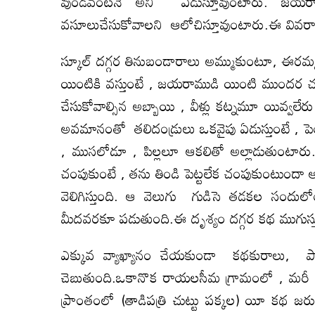
వుండవంటనే అని ఏడుస్తూవుంటారు. జయరాముడ
వసూలుచేసుకోవాలని ఆలోచిస్తూవుంటారు.ఈ వివరా
స్కూల్ దగ్గర తినుబండారాలు అమ్ముకుంటూ, ఈర
యింటికి వస్తుంటే , జయరాముడి యింటి ముందర చంద్రమ
చేసుకోవాల్సిన అబ్బాయి , వీళ్లు కట్నమూ యివ్వలేర
అవమానంతో తలిదండ్రులు ఒకవైపు ఏడుస్తుంటే , పెండ
, ముసలోడూ , పిల్లలూ ఆకలితో అల్లాడుతుంటారు. అన
చంపుకుంటే , తను తిండి పెట్టలేక చంపుకుంటుందా
వెలిగిస్తుంది. ఆ వెలుగు గుడిసె తడకల సందులో
మీదవరకూ పడుతుంది.ఈ దృశ్యం దగ్గర కథ ముగుస్త
ఎక్కువ వ్యాఖ్యానం చేయకుండా కథకురాలు, పాత
చెబుతుంది.ఒకానొక రాయలసీమ గ్రామంలో , మరీ 
ప్రాంతంలో (తాడిపత్రి చుట్టు పక్కల) యీ కథ జ