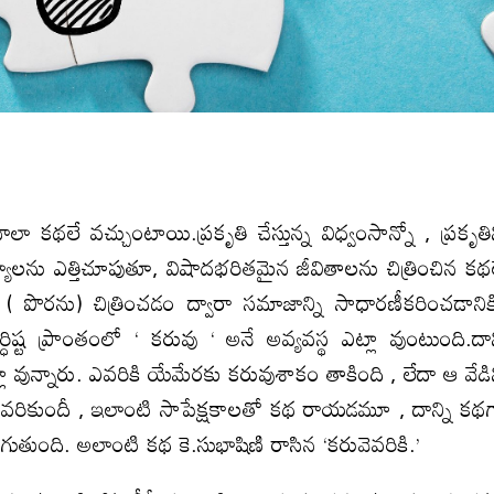
కథలే వచ్చుంటాయి.ప్రకృతి చేస్తున్న విధ్వంసాన్నో , ప్రకృతి
్యాలను ఎత్తిచూపుతూ, విషాదభరితమైన జీవితాలను చిత్రించిన కథ
పొరను) చిత్రించడం ద్వారా సమాజాన్ని సాధారణీకరించడాని
ష్ట ప్రాంతంలో ‘ కరువు ‘ అనే అవ్యవస్థ ఎట్లా వుంటుంది.దా
్లా వున్నారు. ఎవరికి యేమేరకు కరువుశాకం తాకింది , లేదా ఆ వేడి
ఎవరికుందీ , ఇలాంటి సాపేక్షకాలతో కథ రాయడమూ , దాన్ని కథ
ుతుంది. అలాంటి కథ కె.సుభాషిణి రాసిన ‘కరువెవరికి.’