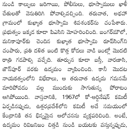
నుండి కాల్పులు జరిగాయి, పోలీసులు, భూస్వాములు ఖాళీ
చేతులతో వెనుతిరిగి పోవాల్సివచ్చింది. తరువాత, అథహా
గ్రామంలో కుఖ్యాత భూస్వామి శివశంకర్‌ను చంపేశారు.
ప్రభుత్వం ఇక్కడ కూడా పిఎసిని మోహరించింది. బంగర్‌మౌలో,
మనికాపూర్‌కు చెందిన కుఖ్యాత భూస్వామి రూప్‌సింగ్‌ని
చంపారు, ప్రతి దళిత ఇంటి కొత్త కోడలు వాడి ఇంట్లో మొదటి
రాత్రి గడపాల్సి వచ్చేది. తూర్పున కూడా బస్తీ, వారణాసి,
జౌన్‌పూర్‌ వరకు ఉద్యమం వ్యాపించింది. కానీ మొదట
నాయకత్వంలోని విభేదాలు, ఆ తరువాత ఉద్యమ గమనమే
మారిపోవడం వల్ల ముందుకు సాగుతున్న పోరాటం
ఆగిపోయింది. వాస్తవానికి, 1967లో కో-ఆర్డినేషన్ కమిటీ
ఏర్పడినప్పుడు, ఉత్తరప్రదేశ్‌లోని కమిటీ అదే సమయంలో
కేంద్రానికి తన భిన్నమైన ఆలోచనను వ్యక్తపరిచింది. అంటే,
ఉద్యమం రివిజనిజం చిత్తడి నుండి బయటకు వస్తున్నప్పుడు,