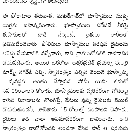
మారిందనేది స్పష్టంగా తెలుస్తుంది.
ఈ పోరాటాల తరువాత, మకుర్‌గావ్‌లో భూస్వాముల ముప్పై
యిళ్లను బహిష్కరించారు. భూస్వాములు పదేపదే వీరిపై
తుపాకులతో దాడి చేస్తుంటే, రైతులు లాఠీలతో
ప్రతిఘటించేవారు. పోలీసులు భూస్వాముల తరఫున రైతులను
అరెస్టు చేయడానికి వచ్చేవారు, కాని గ్రామంలోపలికి రావడానికి
భయపడేవారు. అయితే ఒకరోజు ఉత్తరప్రదేశ్ ప్రభుత్వ మంత్రి
మార్క్స్ నగర్‌కి వచ్చి, స్వాతంత్య్రం వచ్చిన వెంటనే భూస్వామ్య
వ్యవస్థను అంతం చేస్తామని హామీ యిచ్చి తమతో
సహకరించాలని కోరాడు. భూస్వాములకు వ్యతిరేకంగా గోడలపై
రాసిన నినాదాలను తొలగిస్తే, కేసులు వున్న రైతులకు బెయిల్‌
దొరుకుతుందనీ, జాబితాను 15 రోజుల్లో పంపాలని చెప్పాడు.
రైతులు ఇది చాలా అవమానకరంగా భావించారు, కాని
స్వాతంత్ర్యం రాబోతోందని అంచనా వేసిన పార్టీ ఆ షరతును