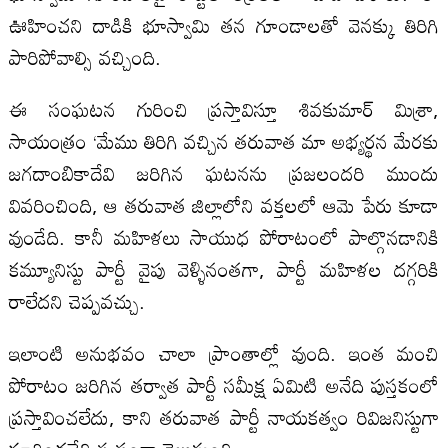
ఊహించని దాడికి భూస్వామి తన గూండాలతో వెనక్కు తిరిగి
పారిపోవాల్సి వచ్చింది.
ఈ సంఘటన గురించి ప్రస్తావిస్తూ శివకుమార్ మిశ్రా,
సాయంత్రం ‘మేము తిరిగి వచ్చిన తరువాత మా అభ్యర్థన మేరకు
జగదాంబికాదేవి జరిగిన ఘటనను ప్రజలందరి ముందు
వివరించింది, ఆ తరువాత జిల్లాలోని వక్తలలో ఆమె పేరు కూడా
వుండేది. కానీ మహిళలు సాయుధ పోరాటంలో పాల్గొనడానికి
కమ్యూనిస్టు పార్టీ వైపు వెళ్ళినంతగా, పార్టీ మహిళల దగ్గరికి
రాలేదని చెప్పవచ్చు.
ఇలాంటి అనుభవం చాలా ప్రాంతాల్లో వుంది. ఇంత మంచి
పోరాటం జరిగిన తర్వాత పార్టీ సమీక్ష ఏమిటి అనేది పుస్తకంలో
ప్రస్తావించలేదు, కాని తరువాత పార్టీ నాయకత్వం రివిజనిస్టుగా