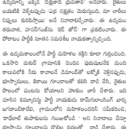
ఉద్యమాన్ని ఇక్కడ ‘దక్షిణాది ధ్రువతార’ అనేవారు. రైతులు
బయటికి వెళ్ళేటప్పుడు ‘ఎర్ర నక్షత్రం మెరుస్తుంది, మా లాఠీలు
నిప్పులు కురిపిస్తాయి’ అనే నినాదాలిచ్చేవారు. ఈ ఉద్యమం
తరువాత, హసన్‌గంజ్‌ను ‘రెడ్ జోన్’ గా ప్రకటించారు. ఈ
పోరాటం పార్టీకి నూతన సమరశీల నాయకత్వాన్నిచ్చింది.
ఈ ఉద్యమకాలంలోనే పార్టీ మహిళల శక్తిని కూడా గుర్తించింది.
ఒకసారి మకుర్ గ్రామానికి చెందిన పురుషులనేక మంది
కాలువలోకి నీరు కావాలనే డిమాండ్‌తో లక్నోకి వెళ్లినప్పుడు,
భూస్వాములు, కిరాయి గూండాలతో కలిసి దాడి చేసి, రైతుల
పొలంలో పంటను కోయాలని హుకుం జారీ చేశారు. ఇది
చూసిన కమ్యూనిస్టు పార్టీ నాయకుడు రామ్‌గులాంసింగ్ భార్య
జగదాంబికాదేవి, గ్రామంలోని మహిళలందరినీ సమీకరించి,
‘రాధేలాల్ తుపాకులను గుంజుకోండి ‘ అని నినాదాలు చేస్తూ
భూస్వామి గూండాలపై రొట్టెల కర్రలతో దాడి చేశారు. ఈ