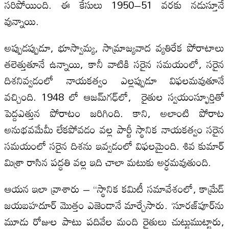
సరిపోయింది. ఈ కేసులు 1950–51 వరకు నడుస్తూనే
వున్నాయి.
అప్పుడప్పుడూ, భూస్వామ్య, సామ్రాజ్యవాద వ్యతిరేక పోరాటాలు
తలెత్తుతూనే ఉన్నాయి, కానీ వాటికి సరైన సమయంలో, సరైన
దిశనివ్వడంలో నాయకత్వం ఎల్లప్పుడూ విఫలమవుతూనే
వచ్చింది. 1948 లో ఆజమ్‌గఢ్‌లో, రైతుల స్వయంస్ఫూర్తితో
పెద్దఎత్తున పోరాటం జరిగింది. కాని, అలాంటి పోరాట
అనుభవమేమీ లేకపోవడం వల్ల పార్టీ స్థానిక నాయకత్వం సరైన
సమయంలో సరైన దిశను ఇవ్వడంలో విఫలమైంది. శివ కుమార్
మిశ్రా రాసిన పద్ధతి వల్ల ఇది చాలా మటుకు అర్ధమవుతుంది.
ఆయన ఇలా వ్రాశారు – “స్థానిక కమిటీ సమావేశంలో, కామ్రేడ్
జయబహదూర్ మొత్తం ఎజెండానే మార్చేసారు. ‘సూరజ్‌పూర్‌ను
మూడు రోజుల పాటు పదివేల మంది రైతులు చుట్టుముట్టారు,