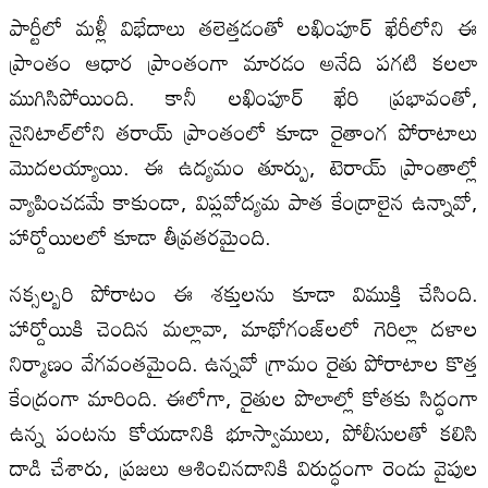
పార్టీలో మళ్లీ విభేదాలు తలెత్తడంతో లఖింపూర్ ఖేరీలోని ఈ
ప్రాంతం ఆధార ప్రాంతంగా మారడం అనేది పగటి కలలా
ముగిసిపోయింది. కానీ లఖింపూర్ ఖేరి ప్రభావంతో,
నైనిటాల్‌లోని తరాయ్ ప్రాంతంలో కూడా రైతాంగ పోరాటాలు
మొదలయ్యాయి. ఈ ఉద్యమం తూర్పు, టెరాయ్ ప్రాంతాల్లో
వ్యాపించడమే కాకుండా, విప్లవోద్యమ పాత కేంద్రాలైన ఉన్నావో,
హార్దోయిలలో కూడా తీవ్రతరమైంది.
నక్సల్బరి పోరాటం ఈ శక్తులను కూడా విముక్తి చేసింది.
హార్దోయికి చెందిన మల్లావా, మాథోగంజ్‌లలో గెరిల్లా దళాల
నిర్మాణం వేగవంతమైంది. ఉన్నవో గ్రామం రైతు పోరాటాల కొత్త
కేంద్రంగా మారింది. ఈలోగా, రైతుల పొలాల్లో కోతకు సిద్ధంగా
ఉన్న పంటను కోయడానికి భూస్వాములు, పోలీసులతో కలిసి
దాడి చేశారు, ప్రజలు ఆశించినదానికి విరుద్ధంగా రెండు వైపుల