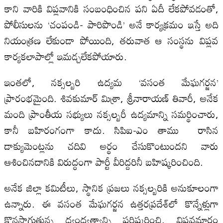
కాని వారికి విప్లవానికి సంబంధించిన పని ఏదీ లేకపోవడంతో,
పోలీసులను ‘చంపండి- పారిపొండి’ అనే కార్యక్రమం ఇస్తే అది
నియంత్రణ లేకుండా పోయింది, తరువాత ఆ సంస్థను విప్లవ
కార్యకలాపాల్లో ఇమడ్చలేకపోయారు.
ఇంతలో, నక్సల్బరి ఉద్యమ ‘వసంత మేఘగర్జన’
ప్రారంభమైంది. శివకుమార్ మిశ్రా, శ్రీనారాయణ్ తివారీ, అనేక
మంది ప్రాంతీయ సభ్యులు నక్సల్బరీ ఉద్యమాన్ని సమర్థించారు,
కానీ బహిరంగంగా కాదు. సిపిఐ-ఎం తాము రాసిన
డాక్యుమెంట్లను చదివి అర్థం చేసుకొంటుందని వారు
ఆశించినదానికి విరుద్ధంగా పార్టీ వీరిద్దరినీ బహిష్కరించింది.
అనేక జిల్లా కమిటీలు, స్థానిక ప్రజలు నక్సల్బరికి అనుకూలంగా
ఉన్నారు. ఈ వసంత మేఘగర్జన ఉత్తరప్రదేశ్‌లో కొన్నేళ్లుగా
కొనసాగుతున్న ద్వంద్వత్వాన్ని పరిష్కరించి, విప్లవమార్గం