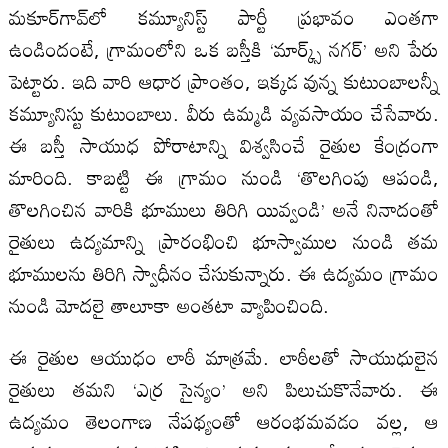
మకూర్‌గావ్‌లో కమ్యూనిస్ట్ పార్టీ ప్రభావం ఎంతగా
ఉండిందంటే, గ్రామంలోని ఒక బస్తీకి ‘మార్క్స్ నగర్’ అని పేరు
పెట్టారు. ఇది వారి ఆధార ప్రాంతం, ఇక్కడ వున్న కుటుంబాలన్నీ
కమ్యూనిస్టు కుటుంబాలు. వీరు ఉమ్మడి వ్యవసాయం చేసేవారు.
ఈ బస్తీ సాయుధ పోరాటాన్ని విశ్వసించే రైతుల కేంద్రంగా
మారింది. కాబట్టి ఈ గ్రామం నుండి ‘తొలగింపు ఆపండి,
తొలగించిన వారికి భూములు తిరిగి యివ్వండి’ అనే నినాదంతో
రైతులు ఉద్యమాన్ని ప్రారంభించి భూస్వాముల నుండి తమ
భూములను తిరిగి స్వాధీనం చేసుకున్నారు. ఈ ఉద్యమం గ్రామం
నుండి మోదలై తాలూకా అంతటా వ్యాపించింది.
ఈ రైతుల ఆయుధం లాఠీ మాత్రమే. లాఠీలతో సాయుధులైన
రైతులు తమని ‘ఎర్ర సైన్యం’ అని పిలుచుకొనేవారు. ఈ
ఉద్యమం తెలంగాణ నేపథ్యంతో ఆరంభమవడం వల్ల, ఆ