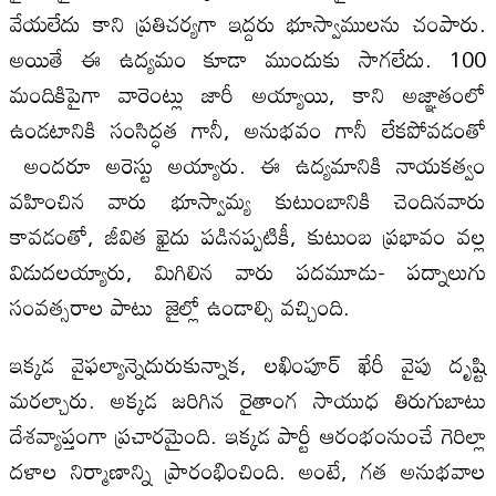
వేయలేదు కాని ప్రతిచర్యగా ఇద్దరు భూస్వాములను చంపారు.
అయితే ఈ ఉద్యమం కూడా ముందుకు సాగలేదు. 100
మందికిపైగా వారెంట్లు జారీ అయ్యాయి, కాని అజ్ఞాతంలో
ఉండటానికి సంసిద్ధత గానీ, అనుభవం గానీ లేకపోవడంతో
అందరూ అరెస్టు అయ్యారు. ఈ ఉద్యమానికి నాయకత్వం
వహించిన వారు భూస్వామ్య కుటుంబానికి చెందినవారు
కావడంతో, జీవిత ఖైదు పడినప్పటికీ, కుటుంబ ప్రభావం వల్ల
విడుదలయ్యారు, మిగిలిన వారు పదమూడు- పద్నాలుగు
సంవత్సరాల పాటు జైల్లో ఉండాల్సి వచ్చింది.
ఇక్కడ వైఫల్యాన్నెదురుకున్నాక, లఖింపూర్ ఖేరీ వైపు దృష్టి
మరల్చారు. అక్కడ జరిగిన రైతాంగ సాయుధ తిరుగుబాటు
దేశవ్యాప్తంగా ప్రచారమైంది. ఇక్కడ పార్టీ ఆరంభంనుంచే గెరిల్లా
దళాల నిర్మాణాన్ని ప్రారంభించింది. అంటే, గత అనుభవాల