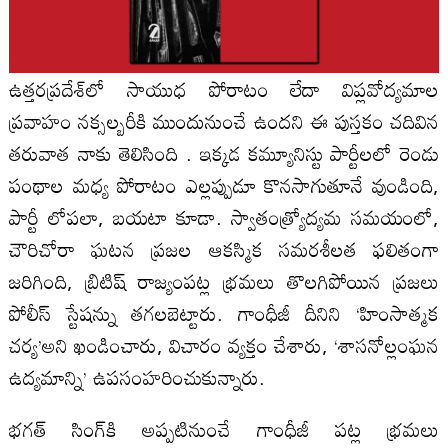
ఉత్తరప్రదేశ్‌లో సాయుధ పోరాటం లేదా విప్లవోద్యమాల
ప్రవాహం నక్సల్బరీకి ముందునుంచే ఉందని ఈ పుస్తకం చదివిన
తరువాత నాకు తెలిసింది . ఇక్కడ కమ్యూనిస్టు పార్టీలలో రెండు
పంథాల మధ్య పోరాటం ఎల్లప్పుడూ కొనసాగుతూనే వుండింది,
పార్టీ లోపలా, బయటా కూడా. స్వాతంత్ర్యోద్యమ సమయంలో,
చౌరిచోరా ఘటన ప్రజల ఆకస్మిక సమరశీలత ఫలితంగా
జరిగింది, బ్రిటిష్ రాజ్యంపట్ల భ్రమలు తొలగిపోయిన ప్రజలు
పోలీస్ స్టేషన్ను తగలబెట్టారు. గాంధీజీ దీనిని ‘హింసాత్మక
చర్య’అని ఖండించారు, విచారం వ్యక్తం చేశారు, ‘శాసనోల్లంఘన
ఉద్యమాన్ని’ ఉపసంహరించుకున్నారు.
భగత్ సింగ్‌కి అప్పటినుంచే గాంధీజీ పట్ల భ్రమలు