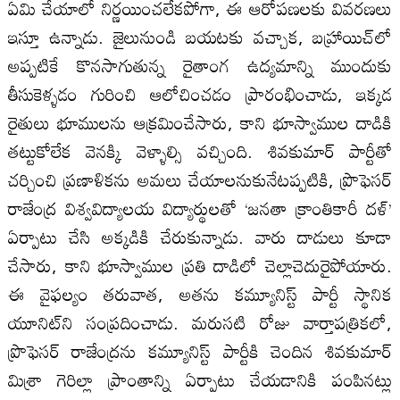
ఏమి చేయాలో నిర్ణయించలేకపోగా, ఈ ఆరోపణలకు వివరణలు
ఇస్తూ ఉన్నాడు. జైలునుండి బయటకు వచ్చాక, బహ్రాయిచ్‌లో
అప్పటికే కొనసాగుతున్న రైతాంగ ఉద్యమాన్ని ముందుకు
తీసుకెళ్ళడం గురించి ఆలోచించడం ప్రారంభించాడు, ఇక్కడ
రైతులు భూములను ఆక్రమించేసారు, కాని భూస్వాముల దాడికి
తట్టుకోలేక వెనక్కి వెళ్ళాల్సి వచ్చింది. శివకుమార్ పార్టీతో
చర్చించి ప్రణాళికను అమలు చేయాలనుకునేటప్పటికి, ప్రొఫెసర్
రాజేంద్ర విశ్వవిద్యాలయ విద్యార్థులతో ‘జనతా క్రాంతికారీ దళ్’
ఏర్పాటు చేసి అక్కడికి చేరుకున్నాడు. వారు దాడులు కూడా
చేసారు, కాని భూస్వాముల ప్రతి దాడిలో చెల్లాచెదురైపోయారు.
ఈ వైఫల్యం తరువాత, అతను కమ్యూనిస్ట్ పార్టీ స్థానిక
యూనిట్‌ని సంప్రదించాడు. మరుసటి రోజు వార్తాపత్రికలో,
ప్రొఫెసర్ రాజేంద్రను కమ్యూనిస్ట్ పార్టీకి చెందిన శివకుమార్
మిశ్రా గెరిల్లా ప్రాంతాన్ని ఏర్పాటు చేయడానికి పంపినట్లు