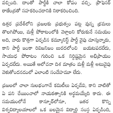
వచ్చింది. దాంతో పార్టీకి చాలా కోపం వచ్చి, ప్రొఫెసర్
రాజేంద్రతో సహకరించడానికి నిరాకరించింది.
ఉత్తర ప్రదేశ్‌లోని ప్రజలకు ప్రభుత్వం పట్ల వున్న భ్రమలు
తొలగిపోయి, మళ్లీ పోరాటంలోకి వెళ్లాలని కోరుకునే సమయం
అది, వారు కొత్తగా ఏర్పడిన కమ్యూనిస్ట్ పార్టీ వైపు చూస్తున్నారు,
కాని పార్టీ ఇంకా రివిజనిజం బురదలోంచి బయటపడలేదు,
సాయుధ పోరాటం గురించి ఒక నిర్దిష్టమైన అభిప్రాయం
ఏర్పడలేదు. అయితే ఆలోచనా దిశ మాత్రం మళ్లీ మళ్లీ అటువైపు
వెళుతోందనడంలో ఎలాంటి సందేహమూ లేదు.
ప్రజలలో చాలా సులభంగానే కమిటీలు ఏర్పడేవి, కాని వాటితో
ఏ పని చేయించాలో నాయకత్వానికి అర్థమయ్యేది కాదు. ఈ
సమయంలోనే కాన్పూర్‌లోనూ, ఇతర కొన్ని
విశ్వవిద్యాలయాలలో ఒక బలమైన విద్యార్థి సంస్థ ఏర్పడింది,