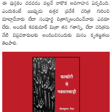
ఈ పుస్తకం చదవడం వల్లనే నాకొక అవగాహన ఏర్పడింది.
ఎందుకంటే యిప్పుడు ఉత్తర ప్రదేశ్ చరిత్ర గురించి
మాట్లాడేవారు లేదా సంపూర్ణ చిత్రాన్నిఅందించేవారు ఎవరూ
లేరు. అందుకే శివకుమార్ మిశ్రా తన గతాన్ని, లేదా చరిత్రను
నేటి విప్లవకారులకు అందించినందుకు మనం కృతజ్ఞతలు
తెలపాలి.