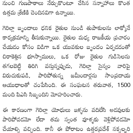
నుంచి గుణపాఠాలు నేర్చుకొంటూ చేసిన సన్నాహాలు కొంత
ఉత్తమ శ్రేణికి చెందినవిగా ఉన్నాయి.
గెరిల్లా బృందాలు ధనిక రైతుల నుండి తుపాకులను లాక్కోనే
కార్యక్రమాన్ని తీసుకున్నాయి. రైతుల మధ్య రాజకీయ ప్రచారం
చేయడం కోసం విడిగా ఒక యువకుల బృందం ఏర్పడడంతో
చిరాకెత్తిన భూస్వాములు, ఒక రోజు రైతుల గుడిసెలను
తగలబెట్టి తిరిగి వస్తున్నప్పుడు, గెరిల్లా సైన్యం వారిపై
విరుచుకుపడి, పారిపోతున్న జమీందార్లను సాంప్రదాయ
ఆయుధాలతో చంపేసింది. ఈ సంఘటన తరువాత, 1500
మంది పిఎసి సిబ్బందిని మోహరించారు.
ఈ కారణంగా గెరిల్లా యోధులు ఇళ్ళను వదిలేసి అడవులకు
పారిపోవడమో లేదా తమ స్వంత వూళ్ళకు వెళ్లిపోవడమో
చేయాల్సి వచ్చింది. కానీ ఈ పోరాటం ఉత్తరప్రదేశ్ నక్సల్బరి