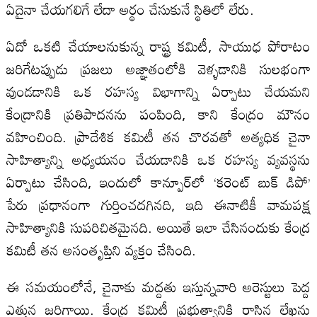
ఏదైనా చేయగలిగే లేదా అర్థం చేసుకునే స్థితిలో లేరు.
ఏదో ఒకటి చేయాలనుకున్న రాష్ట్ర కమిటీ, సాయుధ పోరాటం
జరిగేటప్పుడు ప్రజలు అజ్ఞాతంలోకి వెళ్ళడానికి సులభంగా
వుండడానికి ఒక రహస్య విభాగాన్ని ఏర్పాటు చేయమని
కేంద్రానికి ప్రతిపాదనను పంపింది, కాని కేంద్రం మౌనం
వహించింది. ప్రాదేశిక కమిటీ తన చొరవతో అత్యధిక చైనా
సాహిత్యాన్ని అధ్యయనం చేయడానికి ఒక రహస్య వ్యవస్థను
ఏర్పాటు చేసింది, ఇందులో కాన్పూర్‌లో ‘కరెంట్ బుక్ డిపో’
పేరు ప్రధానంగా గుర్తించదగినది, ఇది ఈనాటికీ వామపక్ష
సాహిత్యానికి సుపరిచితమైనది. అయితే ఇలా చేసినందుకు కేంద్ర
కమిటీ తన అసంతృప్తిని వ్యక్తం చేసింది.
ఈ సమయంలోనే, చైనాకు మద్దతు ఇస్తున్నవారి అరెస్టులు పెద్ద
ఎత్తున జరిగాయి. కేంద్ర కమిటీ ప్రభుత్వానికి రాసిన లేఖను