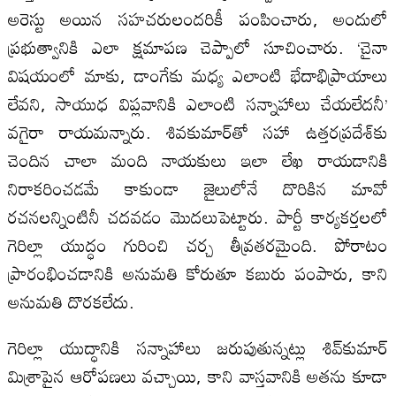
అరెస్టు అయిన సహచరులందరికీ పంపించారు, అందులో
ప్రభుత్వానికి ఎలా క్షమాపణ చెప్పాలో సూచించారు. ‘చైనా
విషయంలో మాకు, డాంగేకు మధ్య ఎలాంటి భేదాభిప్రాయాలు
లేవని, సాయుధ విప్లవానికి ఎలాంటి సన్నాహాలు చేయలేదనీ’
వగైరా రాయమన్నారు. శివకుమార్‌తో సహా ఉత్తరప్రదేశ్‌కు
చెందిన చాలా మంది నాయకులు ఇలా లేఖ రాయడానికి
నిరాకరించడమే కాకుండా జైలులోనే దొరికిన మావో
రచనలన్నింటినీ చదవడం మొదలుపెట్టారు. పార్టీ కార్యకర్తలలో
గెరిల్లా యుద్ధం గురించి చర్చ తీవ్రతరమైంది. పోరాటం
ప్రారంభించడానికి అనుమతి కోరుతూ కబురు పంపారు, కాని
అనుమతి దొరకలేదు.
గెరిల్లా యుద్ధానికి సన్నాహాలు జరుపుతున్నట్లు శివ్‌కుమార్
మిశ్రాపైన ఆరోపణలు వచ్చాయి, కాని వాస్తవానికి అతను కూడా