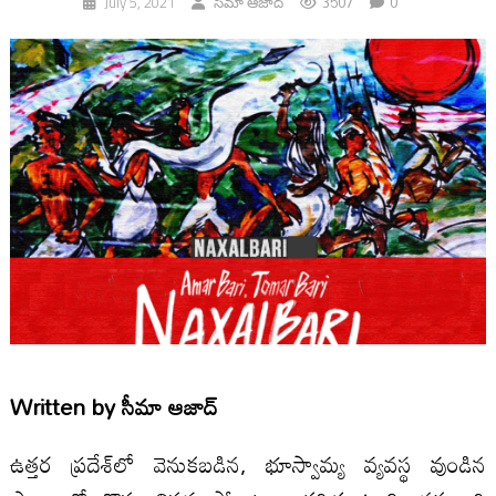
3507
0
July 5, 2021
సీమా ఆజాద్
Written by
సీమా ఆజాద్
ఉత్తర ప్రదేశ్‌లో వెనుకబడిన, భూస్వామ్య వ్యవస్థ వుండిన