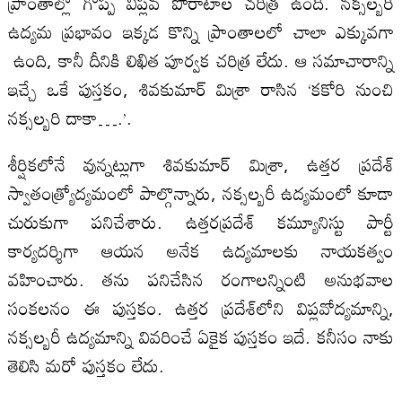
ప్రాంతాల్లో గొప్ప విప్లవ పోరాటాల చరిత్ర ఉంది. నక్సల్బరి
ఉద్యమ ప్రభావం ఇక్కడ కొన్ని ప్రాంతాలలో చాలా ఎక్కువగా
ఉంది, కానీ దీనికి లిఖిత పూర్వక చరిత్ర లేదు. ఆ సమాచారాన్ని
ఇచ్చే ఒకే పుస్తకం, శివకుమార్ మిశ్రా రాసిన ‘కకోరి నుంచి
నక్సల్బరి దాకా….’.
శీర్షికలోనే వున్నట్లుగా శివకుమార్ మిశ్రా, ఉత్తర ప్రదేశ్
స్వాతంత్ర్యోద్యమంలో పాల్గొన్నారు, నక్సల్బరీ ఉద్యమంలో కూడా
చురుకుగా పనిచేశారు. ఉత్తరప్రదేశ్‌ కమ్యూనిస్టు పార్టీ
కార్యదర్శిగా ఆయన అనేక ఉద్యమాలకు నాయకత్వం
వహించారు. తను పనిచేసిన రంగాలన్నింటి అనుభవాల
సంకలనం ఈ పుస్తకం. ఉత్తర ప్రదేశ్‌లోని విప్లవోద్యమాన్ని,
నక్సల్బరీ ఉద్యమాన్ని వివరించే ఏకైక పుస్తకం ఇదే. కనీసం నాకు
తెలిసి మరో పుస్తకం లేదు.