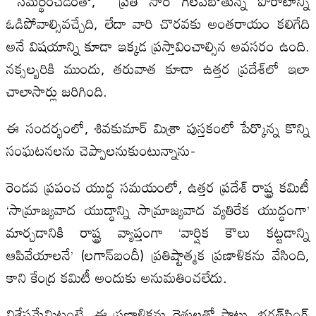
సమర్థించడంతో, ప్రతి సారీ గెలవబోతున్న పోరాటాన్ని
ఓడిపోవాల్సివచ్చేది, లేదా వారి చొరవకు అంతరాయం కలిగేది
అనే విషయాన్ని కూడా ఇక్కడ ప్రస్తావించాల్సిన అవసరం ఉంది.
నక్సల్బరికి ముందు, తరువాత కూడా ఉత్తర ప్రదేశ్‌లో ఇలా
చాలాసార్లు జరిగింది.
ఈ సందర్భంలో, శివకుమార్ మిశ్రా పుస్తకంలో పేర్కొన్న కొన్ని
సంఘటనలను చెప్పాలనుకుంటున్నాను-
రెండవ ప్రపంచ యుద్ధ సమయంలో, ఉత్తర ప్రదేశ్ రాష్ట్ర కమిటీ
‘సామ్రాజ్యవాద యుద్ధాన్ని సామ్రాజ్యవాద వ్యతిరేక యుద్ధంగా’
మార్చడానికి రాష్ట్ర వ్యాప్తంగా ‘వార్షిక కౌలు కట్టడాన్ని
ఆపివేయాలనే’ (లగాన్‌బందీ) ప్రతిష్టాత్మక ప్రణాళికను వేసింది,
కాని కేంద్ర కమిటీ అందుకు అనుమతించలేదు.
విశేషమేమిటంటే, ఈ ప్రణాళికను రైతులతో పాటు, భగత్‌సింగ్