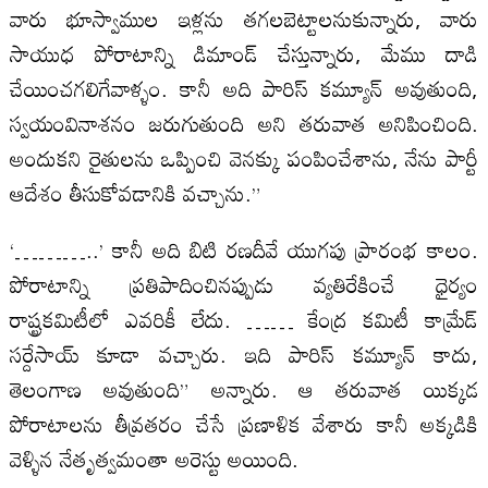
వారు భూస్వాముల ఇళ్లను తగలబెట్టాలనుకున్నారు, వారు
సాయుధ పోరాటాన్ని డిమాండ్ చేస్తున్నారు, మేము దాడి
చేయించగలిగేవాళ్ళం. కానీ అది పారిస్ కమ్యూన్ అవుతుంది,
స్వయంవినాశనం జరుగుతుంది అని తరువాత అనిపించింది.
అందుకని రైతులను ఒప్పించి వెనక్కు పంపించేశాను, నేను పార్టీ
ఆదేశం తీసుకోవడానికి వచ్చాను.”
‘………..’ కానీ అది బిటి రణదీవే యుగపు ప్రారంభ కాలం.
పోరాటాన్ని ప్రతిపాదించినప్పుడు వ్యతిరేకించే ధైర్యం
రాష్ట్రకమిటీలో ఎవరికీ లేదు. …… కేంద్ర కమిటీ కామ్రేడ్
సర్దేసాయ్ కూడా వచ్చారు. ఇది పారిస్ కమ్యూన్ కాదు,
తెలంగాణ అవుతుంది” అన్నారు. ఆ తరువాత యిక్కడ
పోరాటాలను తీవ్రతరం చేసే ప్రణాళిక వేశారు కానీ అక్కడికి
వెళ్ళిన నేతృత్వమంతా అరెస్టు అయింది.