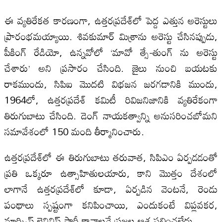
ఈ వ్యతిరేకత కారణంగా, ఉత్తరప్రదేశ్‌లో పెద్ద ఎత్తున అరెస్టులు
ప్రారంభమయ్యాయి. శివకుమార్ మిశ్రాను అరెస్టు చేసినప్పుడు,
పీకింగ్ రేడియో, ఉన్నవోలో ‘మావో త్సే-తుంగ్ ను అరెస్టు
చేశారు’ అని ప్రసారం చేసింది. జైలు నుంచి బయటకు
రాకముందు, సిపిఐ మొదటి విభజన జరగడానికి ముందు,
1964లో, ఉత్తరప్రదేశ్ కమిటీ రివిజనిజానికి వ్యతిరేకంగా
తిరుగుబాటు చేసింది. డెంగ్ నాయకత్వాన్ని అనుసరించబోమని
సమావేశంలో 150 మంది తీర్మానించారు.
ఉత్తరప్రదేశ్‌లో ఈ తిరుగుబాటు తరువాత, సిపిఎం ఏర్పడడంతో
ప్రతి ఒక్కరూ ఉత్సాహితులయారు, కాని మొత్తం దేశంలో
లాగానే ఉత్తరప్రదేశ్‌లో కూడా, ఏర్పడిన వెంటనే, రెండు
పంథాలు స్పష్టంగా కనిపించాయి, ఎందుకంటే విప్లవకర,
మార్క్సిస్ట్ లెనినిస్ట్ పార్టీ కావాలనే ప్రజల ఆశ ఫలించలేదు.