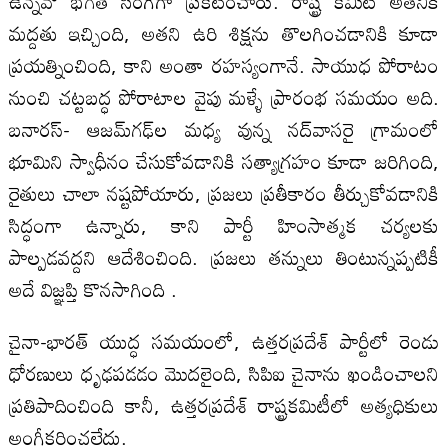
ఉన్నవో భగత్ సింగ్‌గా ప్రకటించారు. రాష్ట్ర కమిటీ అతనికి
మద్దతు ఇచ్చింది, అతని ఉరి శిక్షను తొలగించడానికి కూడా
ప్రయత్నించింది, కాని అంతా రహస్యంగానే. సాయుధ పోరాటం
నుంచి చట్టబద్ధ పోరాటాల వైపు మళ్ళే ప్రారంభ సమయం అది.
బనారస్- ఆజమ్‌గఢ్‌ల మధ్య వున్న నద్‌వాసరై గ్రామంలో
భూమిని స్వాధీనం చేసుకోవడానికి సత్యాగ్రహం కూడా జరిగింది,
రైతులు చాలా నష్టపోయారు, ప్రజలు ప్రతీకారం తీర్చుకోవడానికి
సిద్ధంగా ఉన్నారు, కాని పార్టీ హింసాత్మక చర్యలకు
పాల్పడవద్దని ఆదేశించింది. ప్రజలు తన్నులు తింటున్నప్పటికీ
అదే విజ్ఞప్తి కొనసాగింది .
చైనా-భారత్ యుద్ధ సమయంలో, ఉత్తరప్రదేశ్ పార్టీలో రెండు
ధోరణులు ధృఢపడడం మొదలైంది, సిపిఐ చైనాను ఖండించాలని
ప్రతిపాదించింది కానీ, ఉత్తరప్రదేశ్ రాష్ట్రకమిటీలో అత్యధికులు
అంగీకరించలేదు.