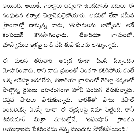
అయింది. అయితే, గెరిల్లాలు ఐక్యంగా ఉండటానికి బదులు ఈ
సంఘటన తర్వాత చెల్లాచెదురైపోయారు. అడవిలో లేదా సమీప
ప్రాంతాల్లో దాక్కున్న వారు, ‘తుపాకులను లాక్కోండి’ అనే
కేంపెయిన్ కొనసాగింఛారు. టికారియా గ్రామంలో,
భూస్వాముల ఇళ్లపై దాడి చేసి తుపాకులను లాక్కున్నారు.
ఈ ఘటన తరువాత అక్కడ కూడా పిఎసి సిబ్బందిని
మోహరించారు. కాని వారు ప్రజలతో ఎంతగా కలిసిపోయారంటే
ఒక్క అరెస్టూ జరగలేదు, టికారియా గ్రామంలో గెరిల్లా చర్యలలో
పాల్గొన్న రైతులు బహిరంగంగా హోలీ పండుగ చేసుకున్నారు,
విప్లవ పాటలు పాడుకున్నారు. భారత్‌తో పాటు నేపాల్
ఇంటెలిజెన్స్ ఏజెన్సీ కూడా ఈ వ్యక్తులపై నిఘా పెట్టింది. కానీ
శివకుమార్ మిశ్రా మాటల్లోనే, ‘లఖింపూర్ ప్రాంతం
ఆయుధాలను సేకరించడం తప్ప ముందుకు పోలేకపోయింది.’