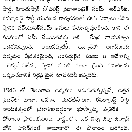
పార్టీ, హిందుస్తాన్ సోషలిస్ట్ ప్రజాతాంత్రిక్ సంఘ్, ఆర్‌ఎస్‌పి,
కమ్యూనిస్ట్ పార్టీ యువజన కార్యకర్తలతో కలిపి ఏర్పాటు చేసిన
స్థానిక నవ్‌యువక్‌సంఘ్ అమలు చేయాల్సివుండింది. కానీ ఈ
సంఘంతో ఏమీ చేయించవద్దు అని కేంద్ర నాయకత్వం
ఆదేశమిచ్చింది. అయినప్పటికీ, ఉన్నావ్‌లో లగాన్‌బందీ
ఉద్యమం తీవ్రతరమైంది, సంసిద్ధులైన ప్రజలు ఆ ఆదేశాన్ని
లెక్కచేయలేదు, స్థానిక కమిటీ కూడా క్రింది కమిటీలను
ఒప్పించడానికి నిర్ధిష్ట మైన సూచనలేవీ ఇవ్వలేదు.
1946 లో తెలంగాణ ఉద్యమం జరుగుతున్నప్పుడే, ఉత్తర
ప్రదేశ్‌లో కూడా, బహుశా మొదటిసారిగా, కమ్యూనిస్ట్ పార్టీ
నాయకత్వంలో ప్రణాళికాబద్ధంగా భూస్వామ్య వ్యతిరేక ​​
పోరాటం ప్రారంభమైంది. రాష్ట్రంలోని ఒక చిన్న జిల్లా ఉన్నావ్
లోని హసన్‌గంజ్ తాలూకాలో ఈ పోరాటం జరిగింది.