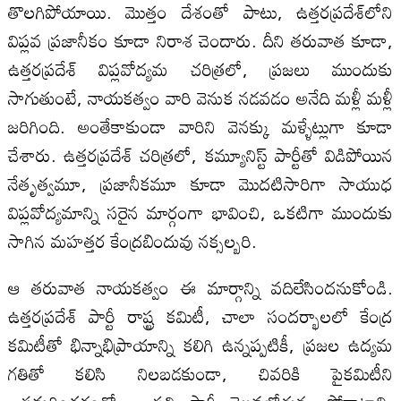
తొలగిపోయాయి. మొత్తం దేశంతో పాటు, ఉత్తరప్రదేశ్‌లోని
విప్లవ ప్రజానీకం కూడా నిరాశ చెందారు. దీని తరువాత కూడా,
ఉత్తరప్రదేశ్ విప్లవోద్యమ చరిత్రలో, ప్రజలు ముందుకు
సాగుతుంటే, నాయకత్వం వారి వెనుక నడవడం అనేది మళ్లీ మళ్లీ
జరిగింది. అంతేకాకుండా వారిని వెనక్కు మళ్ళేట్లుగా కూడా
చేశారు. ఉత్తరప్రదేశ్ చరిత్రలో, కమ్యూనిస్ట్ పార్టీతో విడిపోయిన
నేతృత్వమూ, ప్రజానీకమూ కూడా మొదటిసారిగా సాయుధ
విప్లవోద్యమాన్ని సరైన మార్గంగా భావించి, ఒకటిగా ముందుకు
సాగిన మహత్తర కేంద్రబిందువు నక్సల్బరి.
ఆ తరువాత నాయకత్వం ఈ మార్గాన్ని వదిలేసిందనుకోండి.
ఉత్తరప్రదేశ్ పార్టీ రాష్ట్ర కమిటీ, చాలా సందర్భాలలో కేంద్ర
కమిటీతో భిన్నాభిప్రాయాన్ని కలిగి ఉన్నప్పటికీ, ప్రజల ఉద్యమ
గతితో కలిసి నిలబడకుండా, చివరికి పైకమిటీని