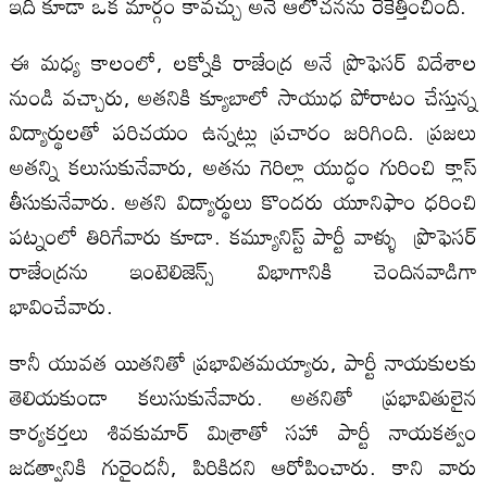
ఇది కూడా ఒక మార్గం కావచ్చు అనే ఆలోచనను రేకెత్తించింది.
ఈ మధ్య కాలంలో, లక్నోకి రాజేంద్ర అనే ప్రొఫెసర్ విదేశాల
నుండి వచ్చారు, అతనికి క్యూబాలో సాయుధ పోరాటం చేస్తున్న
విద్యార్థులతో పరిచయం ఉన్నట్లు ప్రచారం జరిగింది. ప్రజలు
అతన్ని కలుసుకునేవారు, అతను గెరిల్లా యుద్ధం గురించి క్లాస్
తీసుకునేవారు. అతని విద్యార్థులు కొందరు యూనిఫాం ధరించి
పట్నంలో తిరిగేవారు కూడా. కమ్యూనిస్ట్ పార్టీ వాళ్ళు ప్రొఫెసర్
రాజేంద్రను ఇంటెలిజెన్స్ విభాగానికి చెందినవాడిగా
భావించేవారు.
కానీ యువత యితనితో ప్రభావితమయ్యారు, పార్టీ నాయకులకు
తెలియకుండా కలుసుకునేవారు. అతనితో ప్రభావితులైన
కార్యకర్తలు శివకుమార్ మిశ్రాతో సహా పార్టీ నాయకత్వం
జడత్వానికి గురైందనీ, పిరికిదని ఆరోపించారు. కాని వారు