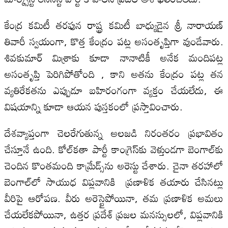
కేంద్ర కమిటీ తరఫున రాష్ట్ర కమిటీ బాధ్యుడైన శ్రీ నారాయణ్
తివారీ స్వయంగా, కొత్త కేంద్రం పట్ల అసంతృప్తిగా వుండేవారు.
శివకుమార్ మిశ్రాకు కూడా నానాటికీ అనేక మందిపట్ల
అసంతృప్తి పెరిగిపోతోంది , కాని అతను కేంద్రం పట్ల తన
వ్యతిరేకతను ఎప్పుడూ బహిరంగంగా వ్యక్తం చేయలేదు, ఈ
విషయాన్ని కూడా ఆయన పుస్తకంలో ప్రస్తావించారు.
దేశవ్యాప్తంగా చెలరేగుతున్న అలజడి నిరంతరం ప్రభావితం
చేస్తూనే ఉంది. కోల్‌కతా పార్టీ కాంగ్రెస్‌కు వెళ్తుండగా బెంగాల్‌కు
చెందిన కొంతమంది కామ్రేడ్స్‌ను అరెస్టు చేశారు. చైనా తరహాలో
బెంగాల్‌లో సాయుధ విప్లవానికి ప్రణాళిక తయారు చేసినట్లు
వీరిపై ఆరోపణ. వీరు అరెస్టైపోయినా, తమ ప్రణాళిక అమలు
చేయలేకపోయినా, ఉత్తర ప్రదేశ్ ప్రజల మనస్సులలో, విప్లవానికి