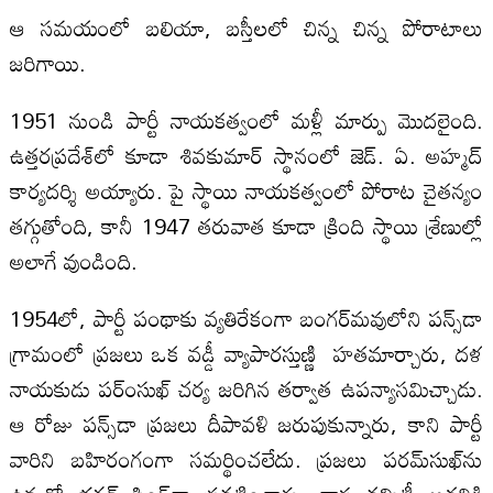
ఆ సమయంలో బలియా, బస్తీలలో చిన్న చిన్న పోరాటాలు
జరిగాయి.
1951 నుండి పార్టీ నాయకత్వంలో మళ్లీ మార్పు మొదలైంది.
ఉత్తరప్రదేశ్‌లో కూడా శివకుమార్ స్థానంలో జెడ్‌. ఏ. అహ్మద్
కార్యదర్శి అయ్యారు. పై స్థాయి నాయకత్వంలో పోరాట చైతన్యం
తగ్గుతోంది, కానీ 1947 తరువాత కూడా క్రింది స్థాయి శ్రేణుల్లో
అలాగే వుండింది.
1954లో, పార్టీ పంథాకు వ్యతిరేకంగా బంగర్‌మవులోని పన్స్‌డా
గ్రామంలో ప్రజలు ఒక వడ్డీ వ్యాపారస్తుణ్ణి హతమార్చారు, దళ
నాయకుడు పర్ంసుఖ్ చర్య జరిగిన తర్వాత ఉపన్యాసమిచ్చాడు.
ఆ రోజు పన్స్‌డా ప్రజలు దీపావళి జరుపుకున్నారు, కాని పార్టీ
వారిని బహిరంగంగా సమర్థించలేదు. ప్రజలు పరమ్‌సుఖ్‌ను