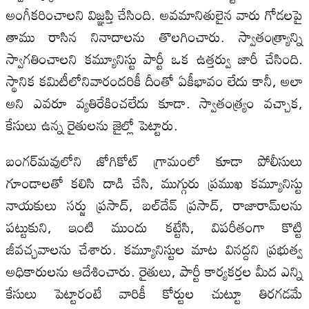
అంగీకరించాలని విజ్ఞప్తి చేసింది. అవమానితులైన వారు గోడలపై
తాము రాసిన నినాదాలను తొలగించారు. స్వాతంత్ర్యాన్ని
స్వాగతించాలని కమ్యూనిస్టు పార్టీ ఒక ఉత్తర్వు జారీ చేసింది.
స్థానిక కమిటీలోనివారందరికీ దీంతో ఏకీభావం లేదు కానీ, అలా
అని ఎవరూ వ్యతిరేకించలేదు కూడా. స్వాతంత్ర్యం వచ్చాక,
కేసులు ఉన్న రైతులను జైల్లో పెట్టారు.
బంగర్‌మవులోని జోగికోట్ గ్రామంలో కూడా పోలీసులు
గూండాలతో కలిసి దాడి చేసి, ముగ్గురు ప్రముఖ కమ్యూనిస్టు
నాయకులు సర్జు ప్రసాద్, బల్‌దేవ్ ప్రసాద్, రాజారామ్‌లను
పట్టుకుని, ఇంటి ముందు కట్టేసి, విపరీతంగా కొట్టి
జీవచ్ఛవాలను చేశారు. కమ్యూనిస్టుల మాట వినద్దని ప్రభుత్వ
అధికారులను ఆదేశించారు. రైతులు, పార్టీ కార్యకర్తల మీద ఎన్ని
కేసులు పెట్టారంటే వారికీ కోర్టుల చుట్టూ తిరగడమే