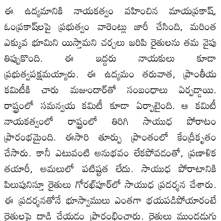
ఈ ఉద్యమానికి నాయకత్వం వహించిన మాయప్రకాష్,
ఓంప్రకాష్‌లపై ప్రభుత్వం వారెంట్లు జారీ చేసింది, మరింత
ఎక్కువ భూమిని యిస్తామని చర్చలు జరిపి రైతులను తమ వైపు
తిప్పుకొంది. ఈ ఇద్దరు నాయకులు కూడా
ప్రభుత్వపక్షమయ్యారు. ఈ ఉద్యమం తరువాత, ప్రాంతీయ
కమిటీకి చారు మజుందార్‌తో సంబంధాలు ఏర్పడ్డాయి.
రాష్ట్రంలో సమన్వయ కమిటీ కూడా ఏర్పాటైంది. ఆ కమిటీ
నాయకత్వంలో రాష్ట్రంలో తిరిగి సాయుధ పోరాటం
ప్రారంభమైంది. ఈసారి తూర్పు ప్రాంతంలో కేంద్రీకృతం
చేసారు. కానీ ఎటువంటి అనుభవం లేకపోవడంతో, ప్రణాళిక
తయారీ, అమలులో పటిష్టత లేదు. సాయుధ పోరాటానికి
పిలుపునిస్తూ రైతులు గోరఖ్‌పూర్‌లో సాయుధ ప్రదర్శన చేశారు.
ఈ ప్రదర్శనతోనే భూస్వాములు ఎంతగా భయపడిపోయారంటే
రైతులపై దాడి చేయడం ప్రారంభించారు. రైతులు ముందడుగు