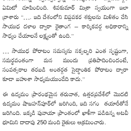
ఏమిటో చూపించింది. శివకుమార్ మిశ్రా స్వయంగా ఇలా
వ్రాశారు “…. ఇది దేశంలోని విప్లవకర శక్తులను మిళితం చేసి
సాయుధ దళాల ద్వారా రైతాంగ – కార్మికవర్గ అధికారాన్ని
సాధ్యం చేయాలనే లక్ష్యంతో ఉంది.”
… సాయుధ పోరాటం సమస్యను నక్సల్బరి ఎంత స్పష్టంగా,
సమర్థవంతంగా మన ముందు ప్రతిపాదించిందంటే,
సంవత్సరాల తరబడి అంతర్గత సైద్ధాంతిక పోరాటం ద్వారా
కూడా బహుశా సాధ్యమయుండేది కాదు.”
ఈ ఉద్యమం ప్రారంభమైన తరువాత, ఉత్తరప్రదేశ్‌లో మొదటి
ఉద్యమం షాజహన్‌పూర్‌లో జరిగింది, ఇది సగం తయారీతోనే
జరిగింది. ఇక్కడి పువాయా ప్రాంతంలో ఖాళీగా పడిఉన్న అటవీ
భూమిని దాదాపు 250 మంది రైతులు ఆక్రమించారు.