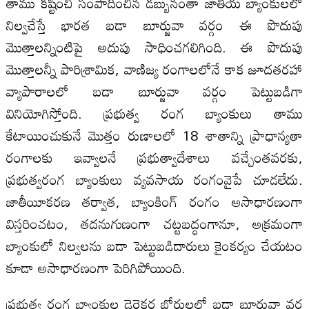
తాము కష్టించి సంపాదించిన డబ్బునంతా జాతీయ బ్యాంకులలో
నిల్వచేస్తే భారత బడా బూర్జువా వర్గం ఈ పొదుపు
మొత్తాలన్నింటిపై అదుపు సాధించగలిగింది. ఈ పొదుపు
మొత్తాలన్నీ పారిశ్రామిక, వాణిజ్య రంగాలలోనే కాక జూదతరహా
వ్యాపారాలలో బడా బూర్జువా వర్గం పెట్టుబడిగా
వినియోగిస్తోంది. ప్రభుత్వ రంగ బ్యాంకులు తాము
కేటాయించుకునే మొత్తం రుణాలలో 18 శాతాన్ని ప్రాధాన్యతా
రంగాలకు ఇవ్వాలనే ప్రభుత్వాదేశాలు వచ్చేంతవరకు,
ప్రభుత్వరంగ బ్యాంకులు వ్యవసాయ రంగంవైపే చూడలేదు.
జాతీయీకరణ తర్వాత, బ్యాంకింగ్‌ రంగం అసాధారణంగా
విస్తరించటం, తదనుగుణంగా చట్టబద్ధంగానూ, అక్రమంగా
బ్యాంకులో నిల్వలను బడా పెట్టుబడిదారులు కైంకర్యం చేయటం
కూడా అసాధారణంగా పెరిగిపోయింది.
ప్రభుత్వ రంగ బ్యాంకుల డైరెక్టర్ల బోర్డులలో బడా బూర్జువా వర్గ