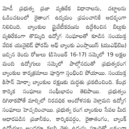
మోడీ ప్రభుత్వ ప్రజా వ్యతిరేక విధానాలను, చట్టాలను
ఓడించటంలో రైతాంగ ఉద్యమం ప్రపంచానికే ఆదర్శంగా
నిలిచింది. బ్యాంకుల ప్రైవేటీకరణను ఉద్దేశించిన బిల్లుకు
వ్యతిరేకంగా తొమ్మిది ఉద్యోగ సంఘాలతో కూడిన సంయుక్త
వేదిక యునైటెడ్‌ ఫోరమ్‌ ఆఫ్‌ బ్యాంకు ఎంప్లాయిస్‌ (యుఎఫ్‌బిఇ)
ఇచ్చిన రెండు రోజులు (డిసెంబర్‌ 16-17) సమ్మెలో 19 లక్షల
మంది ఉద్యోగులు సమ్మెలో పాల్గోనడంతో ప్రభుత్వరంగ
బ్యాంకుల కార్యక్రమాలు పూర్తిగా స్తంభించి పోయాయి. సంయుక్త
కిసాన్‌ మోర్చా బ్యాంకుల రక్షణకు మద్ధతు ప్రకటించింది. కేంద్ర
కార్మిక సంఘాలు సంఘీభావం తెలిపాయి. ప్రభుత్వం
దిగిరాకపోతే మార్చిలో నిరవధిక ఆందోళనకు వెళ్తామని ఉద్యోగ
సంఘాలు హెచ్చరించాయి. ప్రభుత్వ రంగ బ్యాంకుల సేవల మీద
ఆధారపడిన ప్రజానీకం, కార్మికవర్గం, రైతాతంగం, బ్యాంక్‌
ఉద్యోగులు అందరూ కలసి రైతు ఉద్యమ స్ఫూర్తితో ఐక్యంగా