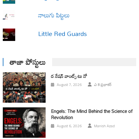
నాలుగు పిట్టలు
Little Red Guards
తాజా పోస్టులు
ద నేషన్ వాంట్స్ టు నో
August 7, 2026
ఎ కె ప్రభాకర్
Engels: The Mind Behind the Science of
Revolution
August 6, 2026
Manish Azad