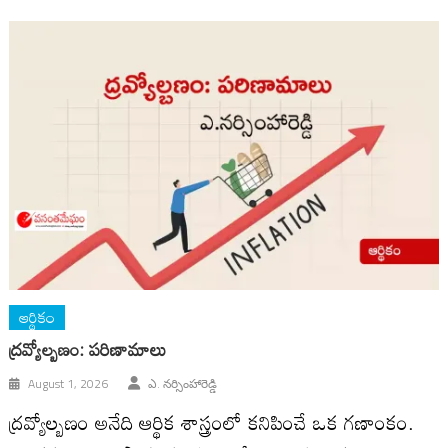
ఆర్థికం
ద్రవ్యోల్బణం: పరిణామాలు
August 1, 2026
ఎ. నర్సింహారెడ్డి
ద్రవ్యోల్బణం అనేది ఆర్థిక శాస్త్రంలో కనిపించే ఒక గణాంకం.