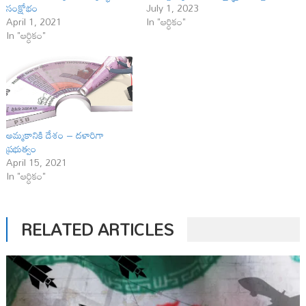
సంక్షోభం
July 1, 2023
April 1, 2021
In "ఆర్ధికం"
In "ఆర్ధికం"
అమ్మకానికి దేశం – దళారిగా
ప్రభుత్వం
April 15, 2021
In "ఆర్ధికం"
RELATED ARTICLES