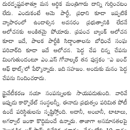
దురదృష్టవశాత్తూ మన ఆర్థిక మంత్రిగారు దాన్ని గుర్తించటం
లేదు. ఎందుకంటే ఆమె పార్టీ, ప్రధాని కూడా ఇప్పటికే
వ్యాపారంలో ఉండాల్సిన అవసరం ప్రభుత్వానికి లేదనే
ఆలోచనకు అంకితమై పోయారు. ప్రపంచ బ్యాంక్‌ ఆలోచన
కూడా ఇదే, పాలక పార్టీకి సిద్ధాంతాలను బోధించే సంఘ
పరివార్‌ది కూడా ఇదే ఆలోచన. పెద్ద చేప చిన్న చేపను
మింగుతుందంటూ ఎం.ఎస్‌ గోవాల్కర్‌ తన పుస్తకం ”ఎ బంచ్‌
ఆఫ్‌ థాట్స్‌’లో పేర్కొన్నారు. ఇది సహజం. అందుకు మనం పెద్ద
చేపను నిందించరాదు.
ప్రైవేటీకరణ నయా సంపన్నులకు సాయపడుతుంది. వారివే
ఇప్పుడు కార్పొరేట్‌ సంస్థలన్నీ. ఈనాడు ప్రభుత్వం పరిమిత పోటీ
ఉండే పరిస్థితులను సృష్టిస్తోంది. అదానీ, అంబానీ, టాటాలు,
అగర్వాల్‌ ఇంకా కొద్దిమందే ఉన్నారు. తాజాగా అసమానతలపై
వెలువడిన ఆక్స్‌ఫామ్‌ నివేదిక ప్రకారం, దేశంలోని 10 శాతం