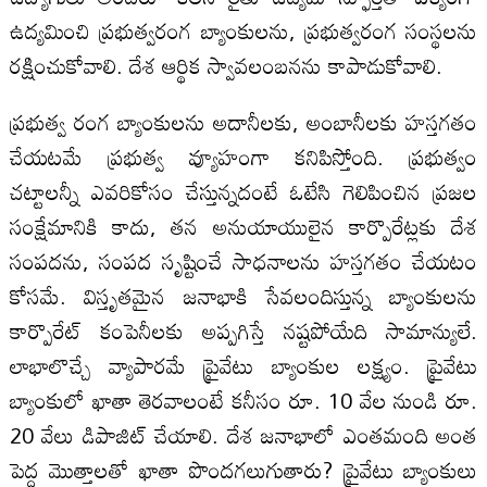
ఉద్యమించి ప్రభుత్వరంగ బ్యాంకులను, ప్రభుత్వరంగ సంస్థలను
రక్షించుకోవాలి. దేశ ఆర్థిక స్వావలంబనను కాపాడుకోవాలి.
ప్రభుత్వ రంగ బ్యాంకులను అదానీలకు, అంబానీలకు హస్తగతం
చేయటమే ప్రభుత్వ వ్యూహంగా కనిపిస్తోంది. ప్రభుత్వం
చట్టాలన్నీ ఎవరికోసం చేస్తున్నదంటే ఓటేసి గెలిపించిన ప్రజల
సంక్షేమానికి కాదు, తన అనుయాయులైన కార్పొరేట్లకు దేశ
సంపదను, సంపద సృష్టించే సాధనాలను హస్తగతం చేయటం
కోసమే. విస్తృతమైన జనాభాకి సేవలందిస్తున్న బ్యాంకులను
కార్పొరేట్‌ కంపెనీలకు అప్పగిస్తే నష్టపోయేది సామాన్యులే.
లాభాలొచ్చే వ్యాపారమే ప్రైవేటు బ్యాంకుల లక్ష్యం. ప్రైవేటు
బ్యాంకులో ఖాతా తెరవాలంటే కనీసం రూ. 10 వేల నుండి రూ.
20 వేలు డిపాజిట్‌ చేయాలి. దేశ జనాభాలో ఎంతమంది అంత
పెద్ద మొత్తాలతో ఖాతా పొందగలుగుతారు? ప్రైవేటు బ్యాంకులు