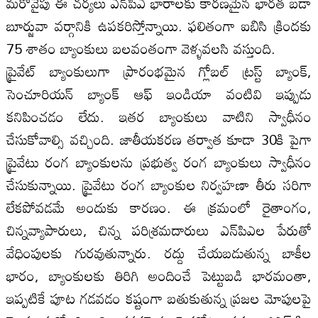
మరోవైపు ఈ చర్యలు ఎన్‌పిఎ భారాలకు కారణమైన భారత బడా
బూర్జువా వర్గానికి ఉపకరిస్తోన్నాయి. ఫలితంగా ఐబిసి క్రిందకు
75 శాతం బ్యాంకులు బలవంతంగా వెళ్ళవలసి వస్తుంది.
ప్రైవేట్‌ బ్యాంకులుగా ప్రారంభమైన గ్లోబల్‌ ట్రస్ట్‌ బ్యాంక్‌,
సెంచూరియన్‌ బ్యాంక్‌ ఆఫ్‌ ఇండియా వంటివి ఇప్పుడు
కనిపించడం లేదు. ఇతర బ్యాంకులు వాటిని స్వాధీనం
చేసుకోవాల్సి వచ్చింది. జాతీయకరణ తర్వాత కూడా 30కి పైగా
ప్రైవేటు రంగ బ్యాంకులను ప్రభుత్వ రంగ బ్యాంకులు స్వాధీనం
చేసుకున్నాయి. ప్రైవేటు రంగ బ్యాంకుల నిర్వహణా తీరు సరిగా
లేకపోవడమే అందుకు కారణం. ఈ క్రమంలో రైతాంగం,
చిన్నవ్యాపారులు, చిన్న పరిశ్రమదారులు ఎన్‌పిఎల పేరుతో
వేధింపులకు గురవుతున్నారు. రద్దు చేయబడుతున్న బాకీల
భారం, బ్యాంకులకు తిరిగి అందించే పెట్టుబడి భారమంతా,
ఇప్పటికే పూట గడవడం కష్టంగా బతుకుతున్న ప్రజల మోపులపై