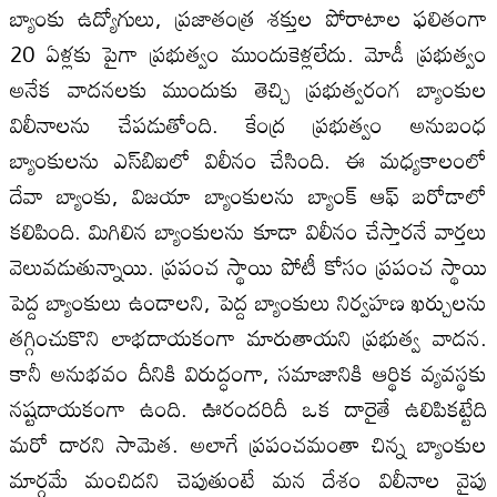
బ్యాంకు ఉద్యోగులు, ప్రజాతంత్ర శక్తుల పోరాటాల ఫలితంగా
20 ఏళ్లకు పైగా ప్రభుత్వం ముందుకెళ్లలేదు. మోడీ ప్రభుత్వం
అనేక వాదనలకు ముందుకు తెచ్చి ప్రభుత్వరంగ బ్యాంకుల
విలీనాలను చేపడుతోంది. కేంద్ర ప్రభుత్వం అనుబంధ
బ్యాంకులను ఎస్‌బిఐలో విలీనం చేసింది. ఈ మధ్యకాలంలో
దేవా బ్యాంకు, విజయా బ్యాంకులను బ్యాంక్‌ ఆఫ్‌ బరోడాలో
కలిపింది. మిగిలిన బ్యాంకులను కూడా విలీనం చేస్తారనే వార్తలు
వెలువడుతున్నాయి. ప్రపంచ స్థాయి పోటీ కోసం ప్రపంచ స్థాయి
పెద్ద బ్యాంకులు ఉండాలని, పెద్ద బ్యాంకులు నిర్వహణ ఖర్చులను
తగ్గించుకొని లాభదాయకంగా మారుతాయని ప్రభుత్వ వాదన.
కానీ అనుభవం దీనికి విరుద్ధంగా, సమాజానికి ఆర్థిక వ్యవస్థకు
నష్టదాయకంగా ఉంది. ఊరందరిదీ ఒక దారైతే ఉలిపికట్టేది
మరో దారని సామెత. అలాగే ప్రపంచమంతా చిన్న బ్యాంకుల
మార్గమే మంచిదని చెపుతుంటే మన దేశం విలీనాల వైపు