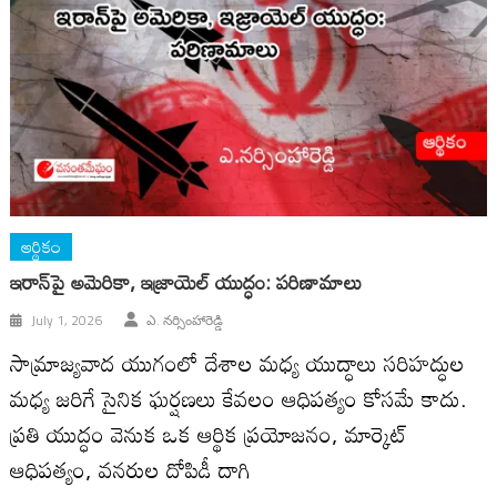
ఆర్థికం
ఇరాన్‌పై అమెరికా, ఇజ్రాయెల్ యుద్ధం: పరిణామాలు
July 1, 2026
ఎ. నర్సింహారెడ్డి
సామ్రాజ్యవాద యుగంలో దేశాల మ‌ధ్య యుద్ధాలు సరిహద్ధుల
మధ్య జరిగే సైనిక ఘర్షణలు కేవలం ఆధిప‌త్యం కోస‌మే కాదు.
ప్రతి యుద్ధం వెనుక ఒక ఆర్థిక ప్రయోజనం, మార్కెట్
ఆధిపత్యం, వనరుల దోపిడీ దాగి