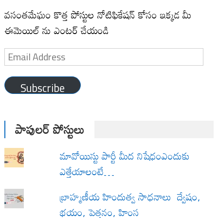
వసంతమేఘం కొత్త పోస్టుల నోటిఫికేషన్ కోసం ఇక్కడ మీ
ఈమెయిల్ ను ఎంటర్ చేయండి
Email
Address
Subscribe
పాపులర్ పోస్టులు
మావోయిస్టు పార్టీ మీద నిషేధంఎందుకు
ఎత్తేయాలంటే…
బ్రాహ్మణీయ హిందుత్వ సాధనాలు ద్వేషం,
భయం, పెత్తనం, హింస