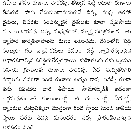
ఉపాధి కోసం రుణాలు దొరకవు. తక్కువ వడ్డీ రేటుతో రుణాలు
తీసుకుని సాగు చేసుకుందామనుకునే చిన్న, మధ్య తరహా
రైతులు, చివరకు సంపన్నులైన రైతులకు కూడా వ్యవసాయ
రుణాలు దొరకవు. చిన్న, మధ్యతరహా, సూక్ష్మ పరిశ్రమలకు వారి
వ్యాపార కార్యకలాపాలకు రుణం లభించదు. దేశంలోని పెద్ద
సంఖ్యలో గల వ్యాపారస్తులు కేవలం వడ్డీ వ్యాపారస్తులపైనే
ఆధారపడాల్సిన పరిస్థితులేర్పడతాయి. మహిళలకు తమ స్వయం
సహాయ గ్రూపులకు రుణాలు దొరకవు. పేద, మధ్యతరగతి
వర్గాలకు చవకగా ఇంటి రుణాలు లభ్యం కావు. ఇవన్నీ కూడా
పెను విపత్తును దారి తీస్తాయి. సామాన్యుడికి ఇదంతా
అర్థమవుతుందా? కుటుంబాల్లో, టీ దుకాణాల్లో, వీధుల్లో,
బ్యాంకుల చుట్టుపక్కలా మొత్తంగా కింది స్థాయి నుండి జాతీయ
స్థాయి వరకు దీనిపై మనందరం చర్చ ప్రారంభించాల్సిన
అవసరం ఉంది.