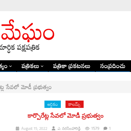
్యం
పత్రికలు
పత్రికా ప్రకటనలు
సంప్రదించు
ేట్ల సేవలో మోడీ ప్రభుత్వం
ఆర్ధికం
కాలమ్స్
కార్పొరేట్ల సేవలో మోడీ ప్రభుత్వం
1579
1
August 15, 2022
ఎ. నరసింహారెడ్డి