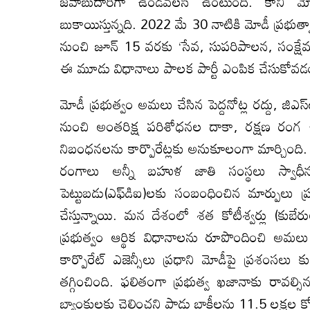
జవాబుదారీగా ఉండవలసి ఉంటుంది. కానీ మోడీ ప్ర
బుకాయిస్తున్నది. 2022 మే 30 నాటికి మోడీ ప్రభుత్వ
నుంచి జూన్‌ 15 వరకు ‘సేవ, సుపరిపాలన, సంక్ష
ఈ మూడు విధానాలు పాలక పార్టీ ఎంపిక చేసుకోవడ
మోడీ ప్రభుత్వం అమలు చేసిన పెద్దనోట్ల రద్దు, జిఎస
నుంచి అంతరిక్ష పరిశోధనల దాకా, రక్షణ రంగ ఉత
నిబంధనలను కార్పొరేట్లకు అనుకూలంగా మార్చింది. విదే
రంగాలు అన్నీ బహుళ జాతి సంస్థలు స్వాధీనం
పెట్టుబడు(ఎఫ్‌డిఐ)లకు సంబంధించిన మార్పులు ప్
చేస్తున్నాయి. మన దేశంలో శత కోటీశ్వర్లు (కుబే
ప్రభుత్వం ఆర్థిక విధానాలను రూపొందించి అమలు 
కార్పొరేట్‌ ఎజెన్సీలు ప్రధాని మోడీపై ప్రశంసలు క
తగ్గించింది. ఫలితంగా ప్రభుత్వ ఖజానాకు రావల్సి
బ్యాంకులకు చెల్లించని పాడు బాకీలను 11.5 లక్షల కోట్