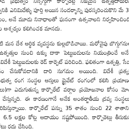
భుత్వం నిస్సిగ్గుగా కార్పొరేట్లే నిజమైన ఉత్పత్తిదారుల
ానికి ఎనిమిదేళ్ళు పూర్తి అయిన సందర్భాన్ని పురస్కరించుకొని మే 
ేమం, అనే మూడు నినాధాలతో ఘనంగా ఉత్సవాలని నిర్వహించింద
ం ఆశ్చర్యం కలిగించక మానదు.
్‌టి మన దేశ ఆర్థిక వ్యవస్థను కుల్లబొడిచాయి. మరోవైపు బొగ్గుగన
్పత్తుల నుంచి ఉక్కు దాకా పెట్టుబడులను నియంత్రించే అన
శీ పెట్టుబడులకు రెడ్‌ కార్పెట్‌ పరిచింది. ఫలితంగా ఉత్పత్తి, సే
 చేసుకోవడానికి దారి సుగమం అయింది. విదేశీ ప్రత్యక
రభుత్వ రంగ సంస్థల ఆస్తులు ప్రైవేట్‌ రంగంలో కలిసి ప్రయా
రులు)గా ఎదుగుతున్న కార్పొరేట్‌ వర్గాల ప్రయోజనాల కోసం మో
చేస్తున్నది. ఈ కారణంగానే అనేక అంతర్జాతీయ ద్రవ్య సంస్థల
ురిపిస్తున్నాయి. కార్పొరేట్‌ పన్ను 35 శాతం నుంచి 22 శాతాని
న 6.5 లక్షల కోట్ల ఆదాయం నష్టపోయింది. కార్పొరెట్లు తీసుకు
లు రద్దు చేసింది.