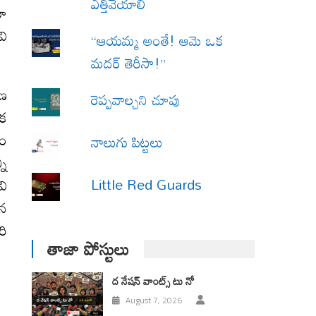
ఎత్తివేయాలి
రూ
వి
“ఆయమ్మ అంతే! ఆమె ఒక
మదర్ తెరీసా!”
రణ
రెప్పవాల్చని చూపు
ేక
టం
నాలుగు పిట్టలు
ని
Little Red Guards
వి
లన
రి
తాజా పోస్టులు
ద నేషన్ వాంట్స్ టు నో
August 7, 2026