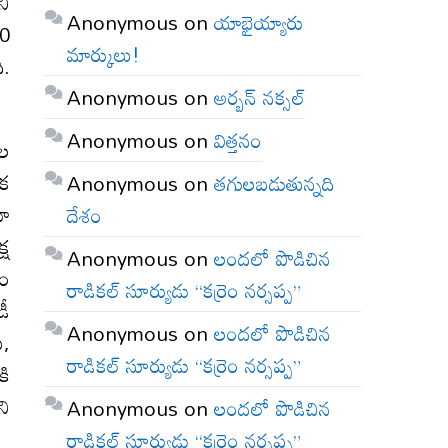
ని
Anonymous
on
యాభైయ్యారు
30
మార్కులు!
ి.
Anonymous
on
అర్బన్ నక్సల్
Anonymous
on
విత్తనం
ుల
ేక
Anonymous
on
తగులబడుతున్నది
వా
దేశం
్ష
Anonymous
on
లందలో పొడిచిన
ణం
రాడికల్ సూర్యుడు “కర్రెం నర్సప్ప”
డీ
Anonymous
on
లందలో పొడిచిన
ు,
రాడికల్ సూర్యుడు “కర్రెం నర్సప్ప”
కి
ని
Anonymous
on
లందలో పొడిచిన
రాడికల్ సూర్యుడు “కర్రెం నర్సప్ప”