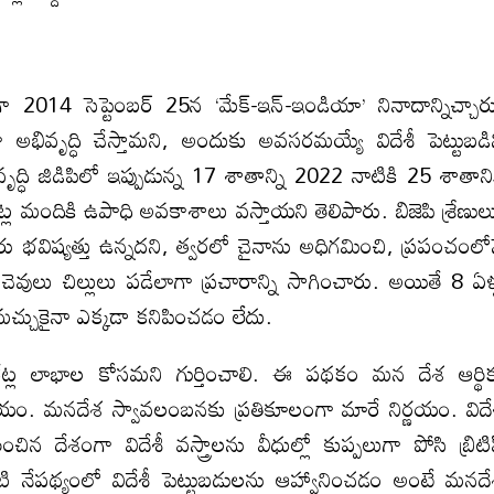
2014 సెప్టెంబర్‌ 25న ‘మేక్‌-ఇన్‌-ఇండియా’ నినాదాన్నిచ్చార
ా అభివృద్ధి చేస్తామని, అందుకు అవసరమయ్యే విదేశీ పెట్టుబడి
ద్ధి జిడిపిలో ఇప్పుడున్న 17 శాతాన్ని 2022 నాటికి 25 శాతాని
ట్ల మందికి ఉపాధి అవకాశాలు వస్తాయని తెలిపారు. బిజెపి శ్రేణుల
ు భవిష్యత్తు ఉన్నదని, త్వరలో చైనాను అధిగమించి, ప్రపంచంలో
ెవులు చిల్లులు పడేలాగా ప్రచారాన్ని సాగించారు. అయితే 8 ఏళ్
చుకైనా ఎక్కడా కనిపించడం లేదు.
పొరేట్ల లాభాల కోసమని గుర్తించాలి. ఈ పథకం మన దేశ ఆర్థి
నిర్ణయం. మనదేశ స్వావలంబనకు ప్రతికూలంగా మారే నిర్ణయం. విదే
ిన దేశంగా విదేశీ వస్త్రాలను వీధుల్లో కుప్పలుగా పోసి బ్రిటిష
ంటి నేపథ్యంలో విదేశీ పెట్టుబడులను ఆహ్వానించడం అంటే మనద