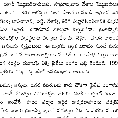
 దళారీ పెట్టుబడిదారులకు, సామ్రాజ్యవాద దేశాల పెట్టుబడుల
 తేడా ఉంది. 1947 ఆగష్టులో వలస పాలకుల నుండి అధికార బది
ున్న భావజాలాన్ని బట్టి, దేశాన్ని తిరిగి పట్టాలెక్కించడానికి మిశ్
ేశ పెట్టారు. ఉదారవాద బూర్జువా పెట్టుబడిదారీ ప్రజాస్వామ
్ర ప్రతిపత్తిగల వ్యవస్థలను ఏర్పాటు చేశారు. నెహ్రూ పాలన కాలం
ఆస్తులను సృష్టించింది. ఈ మిశ్రమ ఆర్థిక విధానం నుండే మన
పరిశ్రమలు సమకూరాయి.లక్షలాది మందికి అవి ఉపాధి కల్పించాయ
 రంగ సంస్థల భుజాలపై ఎక్కి ప్రైవేటు రంగం పుష్ఠి చెందింది. 19
జాతీయ ద్రవ్య పెట్టుబడితో అనుసంధానం అయింది.
్థలకున్న ఆస్తులు, ఇతర వనరులను కారు చౌకగా ప్రైవేట్‌ రంగానిక
డీ ప్రభుత్వం ఎనిమిదేళ్లుగా దేశీయ, విదేశీ కార్పొరేట్‌ రంగాని
్వం అంటేనే ‘పాలక వర్గాల ఆర్థిక కార్యకలాపాలను చక్కబెట్
డు. పార్లమెంటరీ ప్రజాస్వామ్యంలో ప్రభుత్వం ఏదో ఓ మేరకు ప్రజల