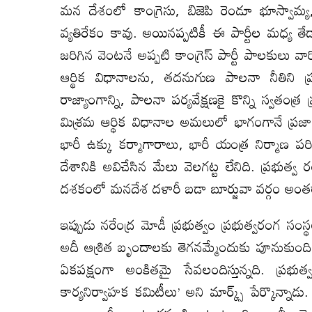
మన దేశంలో కాంగ్రెసు, బిజెపి రెండూ భూస్వామ్య,
వ్యతిరేకం కావు. అయినప్పటికీ ఈ పార్టీల మధ్య
జరిగిన వెంటనే అప్పటి కాంగ్రెస్‌ పార్టీ పాలకులు వారిక
ఆర్థిక విధానాలను, తదనుగుణ పాలనా నీతిని ప్రవ
రాజ్యాంగాన్ని, పాలనా పర్యవేక్షణకై కొన్ని స్వతంత
మిశ్రమ ఆర్థిక విధానాల అమలులో భాగంగానే ప్రజా 
భారీ ఉక్కు కర్మాగారాలు, భారీ యంత్ర నిర్మాణ 
దేశానికి అవిచేసిన మేలు వెలగట్ట లేనిది. ప్రభుత్వ
దశకంలో మనదేశ దళారీ బడా బూర్జువా వర్గం అంతర్
ఇప్పుడు నరేంద్ర మోడీ ప్రభుత్వం ప్రభుత్వరంగ సంస
అదీ ఆశ్రిత బృందాలకు తెగనమ్మేందుకు పూనుకుంది. మో
ఏకపక్షంగా అంకితమై సేవలందిస్తున్నది. ప్రభుత
కార్యనిర్వాహక కమిటీలు’ అని మార్క్స్‌ పేర్కొన్నా