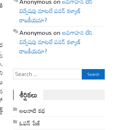
Anonymous
on
అవగాహన లేని
కి
విద్వేషపు మాటలే పవన్ కళ్యాణ్
రాజకీయమా?
Anonymous
on
అవగాహన లేని
విద్వేషపు మాటలే పవన్ కళ్యాణ్
తర
రాజకీయమా?
్‌
ు,
ని
Search
జల
for:
ిన
శీర్షికలు
లో
్‌
అల‌నాటి క‌థ‌
ఓపన్ పేజ్