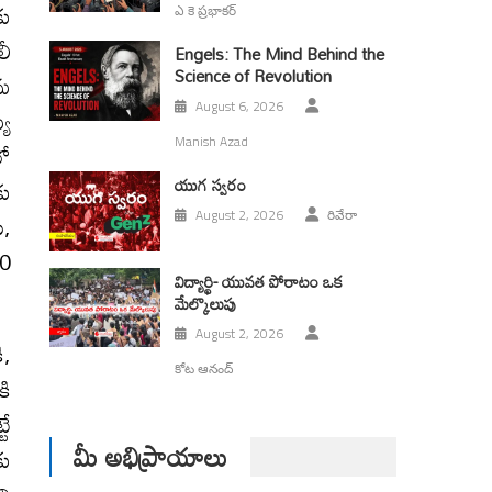
కు
ఎ కె ప్రభాకర్
లీ
Engels: The Mind Behind the
Science of Revolution
రమ
August 6, 2026
్య
Manish Azad
లో
యుగ స్వ‌రం
కు
ి,
August 2, 2026
రివేరా
90
విద్యార్థి- యువత పోరాటం ఒక
మేల్కొలుపు
August 2, 2026
ి,
కోట ఆనంద్
కి
టే
మీ అభిప్రాయాలు
కు