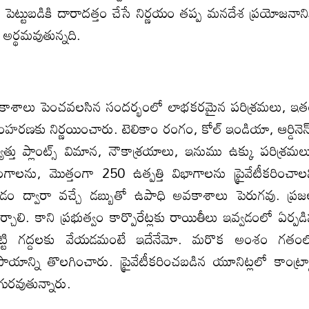
 పెట్టుబడికి దారాదత్తం చేసే నిర్ణయం తప్ప మనదేశ ప్రయోజనాని
ర్థమవుతున్నది.
ి అవకాశాలు పెంచవలసిన సందర్భంలో లాభకరమైన పరిశ్రమలు, ఇ
హరణకు నిర్ణయించారు. టెలికాం రంగం, కోల్‌ ఇండియా, ఆర్డినెన్స
ద్యుత్తు ప్లాంట్స్‌ విమాన, నౌకాశ్రయాలు, ఇనుము ఉక్కు పరిశ్రమల
 రంగాలను, మొత్తంగా 250 ఉత్పత్తి విభాగాలను ప్రైవేటీకరించాల
రయించడం ద్వారా వచ్చే డబ్బుతో ఉపాధి అవకాశాలు పెరుగవు. ప్ర
్చాలి. కాని ప్రభుత్వం కార్పొరేట్లకు రాయితీలు ఇవ్వడంలో ఏర్పడ
ు గొట్టి గద్దలకు వేయడమంటే ఇదేనేమో. మరొక అంశం గతం
ుపాయాన్ని తొలగించారు. ప్రైవేటీకరించబడిన యూనిట్లలో కాంట్రాక్ట
ురవుతున్నారు.