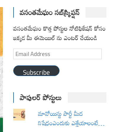
వసంతమేఘం సబ్‌స్క్రిప్షన్
వసంతమేఘం కొత్త పోస్టుల నోటిఫికేషన్ కోసం
ఇక్కడ మీ ఈమెయిల్ ను ఎంటర్ చేయండి
Email
Address
Subscribe
పాపులర్ పోస్టులు
మావోయిస్టు పార్టీ మీద
నిషేధంఎందుకు ఎత్తేయాలంటే…