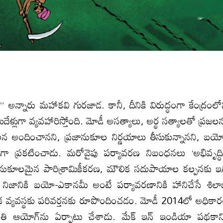
్‌” అన్నారు మహాకవి గురజాడ. కానీ, దీనికి విరుద్ధంగా కేంద్రంలో
ిదేళ్లుగా వ్యవహారిస్తోంది. మోడీ అసత్యాలు, అర్థ సత్యాలతో ప్రజల
ాలన అందించానని, ప్రజానుకూల నిర్ణయాలు తీసుకున్నానని, బయ
ంగా ప్రకటించాడు. మరోవైపు పర్యావరణ నిబంధనలు ‘అభివృద్ధి
ు అనుకూలమైన పారిశ్రామికీకరణ, మౌలిక సదుపాయాల కల్పనకు ఇ
నిజానికి బయో-ఎకానమీ అంటే పర్యావరణానికి హానిచేసే శిల
ిక వ్యవస్థకు పరివర్తనకు రూపొందించడం. మోడీ 2014లో అధికా
 నీతి ఆయోగ్‌ను ఏర్పాటు చేశాడు. మేక్‌ ఇన్‌ ఇండియా పథకాన్