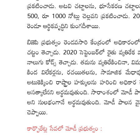
ప్రకటించాడు. అటవి చట్టాలను, భూసేకరణ చట్టా
500, రూ 1000 నోట్లు చెల్లవని ప్రకటించాడు. 2
రెండూ ఆర్థికవృద్ధిని కుంగదీశాయి.
బిజెపి ప్రభుత్వం రెండవసారి కేంద్రంలో అధికార
చట్టం తెచ్చాడు. 2020 సెప్టెంబర్‌లో రైతు వ్యతిర
నాలుగు కోడ్స్‌ తెచ్చాడు. తమను వ్యతిరేకించినా, వి
కింద విలేకర్లను, రచయితలను, సామాజిక మేధావుల
అటుకెక్కించి రాష్ట్రాల హక్కులను హరించి అధికార
అసత్యాలేనని అర్థమవుతుంది. సారాంశంలో మోడీ పాలన చ
అని సులభంగానే అర్థమవుతుంది. మోడీ పాలన వైఫ
చెప్పాయి.
కార్పొరేట్ల సేవలో మోడీ ప్రభుత్వం :