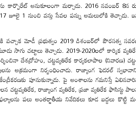
లను కార్పొరేట్‌ అనుకూలంగా మర్చాడు. 2016 నవంబర్‌ 8న 
017 జూలై 1 నుంచి వస్తు సేవల పన్ను అమలులోకి తెచ్చాడు. ఇ
ంలోకి వచ్చాక మోడీ ప్రభుత్వం 2019 డిశంబర్‌లో పౌరసత్వ సవ
ేక మూడు సాగు చట్టాలు తెచ్చాడు. 2019-2020లలో కార్మిక వ్యతిర
మర్శించినా దేశద్రోహం, చట్టవ్యతిరేక కార్యకలాపాల (నివారణ) చట్
ను అక్రమంగా నిర్బంధించాడు. రాజ్యాంగ ఫెడరల్‌ స్వభావాన్
 కేంద్రీకరణకు పూనుకున్నాడు. పై అంశాలను గమనిస్తే ఏలినవారి
ట్టవ్యతిరేక, రాజ్యాంగ వ్యతిరేక, ప్రజా వ్యతిరేక ఫాసిస్టు పా
ల్యాలను పలు అంతర్జాతీయ నివేదికలు కూడ బద్దలు కొట్టి మ