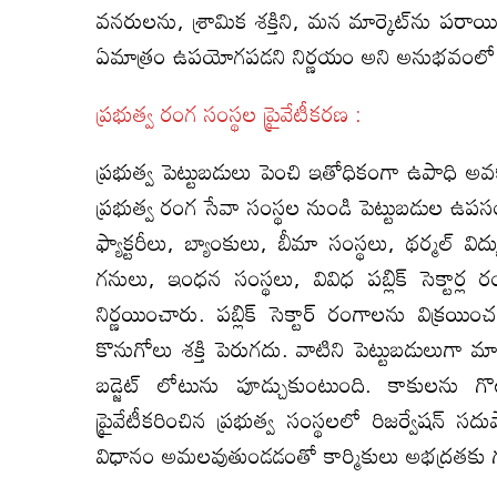
వనరులను, శ్రామిక శక్తిని, మన మార్కెట్‌ను పరాయి
ఏమాత్రం ఉపయోగపడని నిర్ణయం అని అనుభవంలో అ
ప్రభుత్వ రంగ సంస్థల ప్రైవేటీకరణ :
ప్రభుత్వ పెట్టుబడులు పెంచి ఇతోధికంగా ఉపాధ
ప్రభుత్వ రంగ సేవా సంస్థల నుండి పెట్టుబడుల ఉపసం
ఫ్యాక్టరీలు, బ్యాంకులు, బీమా సంస్థలు, థర్మల్‌ వి
గనులు, ఇంధన సంస్థలు, వివిధ పబ్లిక్‌ సెక్టార్ల
నిర్ణయించారు. పబ్లిక్‌ సెక్టార్‌ రంగాలను విక్
కొనుగోలు శక్తి పెరుగదు. వాటిని పెట్టుబడులుగా మార
బడ్జెట్‌ లోటును పూడ్చుకుంటుంది. కాకులన
ప్రైవేటీకరించిన ప్రభుత్వ సంస్థలలో రిజర్వేషన్‌ సద
విధానం అమలవుతుండడంతో కార్మికులు అభద్రతకు గ