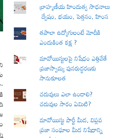
బ్రాహ్మణీయ హిందుత్వ సాధనాలు
ద్వేషం, భయం, పెత్తనం, హింస
త‌పాలా ఉద్యోగులంటే మోదీకి
ఎందుకింత కక్ష ?
మావోయిస్టులపై నిషేధం ఎత్తివేతే
ని
ప్రజాస్వామ్య పునరుద్ధరణకు
ను
సానుకూలత
ో-
చదువులు ఎలా ఉండాలి?
కి
చదువుల సారం ఏమిటి?
ది
ాజ
మావోయిస్టు పార్టీ మీద, విప్లవ
రం
ప్రజా సంఘాల మీద నిషేధాన్ని
ని