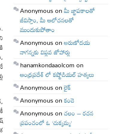
Anonymous
on
మీ జ్ఞాపకాలతో
జీవిస్తాం, మీ ఆలోచనలతో
ు.
ముందుకుపోతాం
ని
Anonymous
on
అరుణోదయ
కి
నాగన్నకు విప్లవ జోహార్లు
ు,
hanamkondaaolcom
on
నే
ఆంధ్రప్రదేశ్ లో కష్టోడియల్ హత్యలు
లు
Anonymous
on
లైక్
Anonymous
on
కంచె
క,
శీ
Anonymous
on
చలం – రచన
్‌
ప్రపంచంలో ఓ ‘చుక్కమ్మ’
ేశ