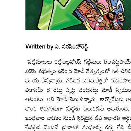
Written by
ఎ. నరసింహారెడ్డి
”వట్టిమాటలు కట్టిపెట్టవోయ్‌ గట్టిమేలు తలపెట్టవోయ
బిజెపి ప్రభుత్వం నరేంద్ర మోడీ నేతృత్వంలో గత ఎనిమ
మాయ చేస్తున్నారు. గడిచిన ఎనిమిదేళ్లలో సుపరిప
ఎకానమీ 8 రెట్లు వృద్ధి చెందినట్లు మోడీ స్వయ
ఆటంకం’ అని మోడీ చెబుతున్నారు. కార్పొరేట్లక
డొంక తిరుగుడుగా మద్దతు పలుకడమే అవుతుంది. 
ఇంధనాల వాడకం నుండి స్థిరమైన జీవ ఆధారిత ఆర్థ
చేపట్టిన వెంటనే ప్రణాళిక సంఘాన్ని రద్దు చేసి