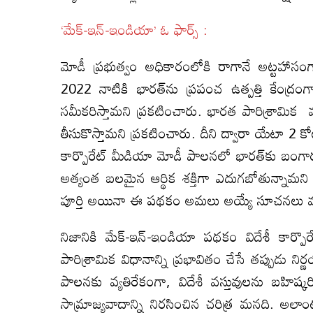
‘మేక్‌-ఇన్‌-ఇండియా’ ఓ ఫార్స్‌ :
మోడీ ప్రభుత్వం అధికారంలోకి రాగానే అట్టహాసంగా 
2022 నాటికి భారత్‌ను ప్రపంచ ఉత్పత్తి కేంద్రంగ
సమీకరిస్తామని ప్రకటించారు. భారత పారిశ్రామిక వృ
తీసుకొస్తామని ప్రకటించారు. దీని ద్వారా యేటా 2 కో
కార్పొరేట్‌ మీడియా మోడీ పాలనలో భారత్‌కు బంగార
అత్యంత బలమైన ఆర్థిక శక్తిగా ఎదుగబోతున్నామని చ
పూర్తి అయినా ఈ పథకం అమలు అయ్యే సూచనలు మచ్
నిజానికి మేక్‌-ఇన్‌-ఇండియా పథకం విదేశీ కార్
పారిశ్రామిక విధానాన్ని ప్రభావితం చేసే తప్పుడు 
పాలనకు వ్యతిరేకంగా, విదేశీ వస్తువులను బహిష్కరించ
సామ్రాజ్యవాదాన్ని నిరసించిన చరిత్ర మనది. అలా