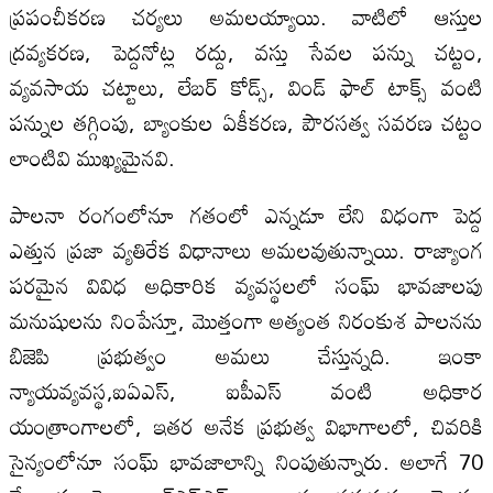
ప్రపంచీకరణ చర్యలు అమలయ్యాయి. వాటిలో ఆస్తుల
ద్రవ్యకరణ, పెద్దనోట్ల రద్దు, వస్తు సేవల పన్ను చట్టం,
వ్యవసాయ చట్టాలు, లేబర్ కోడ్స్, విండ్ ఫాల్ టాక్స్ వంటి
పన్నుల తగ్గింపు, బ్యాంకుల ఏకీకరణ, పౌరసత్వ సవరణ చట్టం
లాంటివి ముఖ్యమైనవి.
పాలనా రంగంలోనూ గతంలో ఎన్నడూ లేని విధంగా పెద్ద
ఎత్తున ప్రజా వ్యతిరేక విధానాలు అమలవుతున్నాయి. రాజ్యాంగ
పరమైన వివిధ అధికారిక వ్యవస్థలలో సంఘ్ భావజాలపు
మనుషులను నింపేస్తూ, మొత్తంగా అత్యంత నిరంకుశ పాలనను
బిజెపి ప్రభుత్వం అమలు చేస్తున్నది. ఇంకా
న్యాయవ్యవస్థ,ఐఏఎస్, ఐపీఎస్ వంటి అధికార
యంత్రాంగాలలో, ఇతర అనేక ప్రభుత్వ విభాగాలలో, చివరికి
సైన్యంలోనూ సంఘ్ భావజాలాన్ని నింపుతున్నారు. అలాగే 70