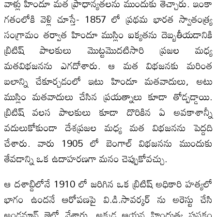
వాళ్లు హిందూ మత ప్రాధాన్యతలను ముందుకు తెచ్చారు. ఇంకా
గతంలోకి వెళ్లి చూస్తే- 1857 లో ప్రథమ భారత స్వాతంత్ర్య
సంగ్రామం తర్వాత హిందూ ముస్లిం ఐక్యతను దెబ్బతీయడానికి
బ్రిటిష్ పాలకులు మొట్టమొదటిసారి ప్రజల మధ్య
మతవిభజనను ఎగదోశారు. ఆ మత విభజనకు మరింత
బలాన్ని చేకూర్చడంలో ఇటు హిందూ మతవాదులు, అటు
ముస్లిం మతవాదులు చేసిన ప్రయత్నాలు కూడా తోడ్పడ్డాయి.
బ్రిటిష్ వలస పాలకులు కూడా దొరికిన ఏ అవకాశాన్నీ
వదులుకోకుండా దేశప్రజల మధ్య మత విభజనను పెద్దది
చేశారు. వారు 1905 లో బెంగాల్ విభజనను ముందుకు
తేవడాన్ని ఒక ఉదాహరణగా మనం చెప్పుకోవచ్చు.
ఆ దశాబ్దిలోనే 1910 లో జరిగిన ఒక బ్రిటిష్ అధికారి హత్యలో
భాగం ఉందనే ఆరోపణపై వి.డి.సావర్కర్ ను అరెస్టు చేసి
అండమాన్ జైల్లో వేశారు. అక్కడ ఆయన హిందుత్వ పుస్తకం