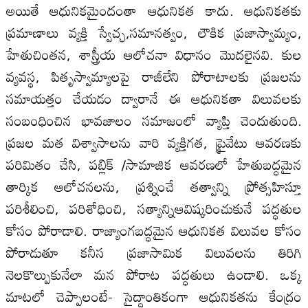
అయితే ఆధునికమైందంతా ఆధునికత కాదు. ఆధునికతకు
ప్రమాణాలు వ్యక్తి స్వేచ్ఛ,సమానత్వం, లౌకిక ప్రజాస్వామ్యం,
హేతుచింతన, శాస్త్రీయ ఆలోచనా విధానం మొదలైనవి. కుల
వ్యవస్థ, పితృస్వామ్యాలపై రాజీలేని పోరాటాలకు ప్రజలను
సమాయత్తం చేయడం ద్వారానే ఈ ఆధునికతా విలువలకు
సంబంధించిన భావజాలం సమాజంలో వ్యాప్తి చెందుతుంది.
ప్రజల మత విశ్వాసాలను వారి వ్యక్తిగత, ప్రైవేటు ఆవరణకు
పరిమితం చేసి, పబ్లిక్ /సామాజిక ఆవరణలో హేతుబద్ధమైన
తార్కిక ఆలోచనలను, ప్రశ్నించే తత్వాన్ని ప్రోత్సహిస్తూ
పరిశీలించి, పరిశోధించి, సత్యాన్నిఆవిష్కరించుకునే పద్ధతుల
కోసం పోరాడాలి. రాజ్యాంగబద్ధమైన ఆధునికత విలువల కోసం
పోరాడుతూ కనీస ప్రజాసామిక విలువలను తిరిగి
నెలకొల్పుకునేలా మన పోరాట పద్ధతులు ఉండాలి. ఒక్క
మాటలో చెప్పాలంటే- సైద్దాంతికంగా ఆధునికతను కేంద్రం