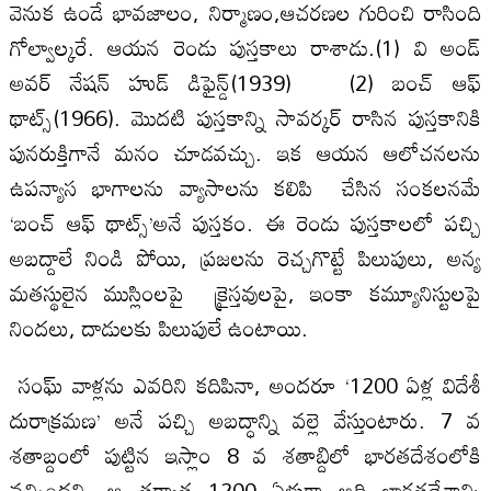
వెనుక ఉండే భావజాలం, నిర్మాణం,ఆచరణల గురించి రాసింది
గోల్వాల్కరే. ఆయన రెండు పుస్తకాలు రాశాడు.(1) వి అండ్
అవర్ నేషన్ హుడ్ డిఫైన్డ్(1939) (2) బంచ్ ఆఫ్
థాట్స్(1966). మొదటి పుస్తకాన్ని సావర్కర్ రాసిన పుస్తకానికి
పునరుక్తిగానే మనం చూడవచ్చు. ఇక ఆయన ఆలోచనలను
ఉపన్యాస భాగాలను వ్యాసాలను కలిపి చేసిన సంకలనమే
‘బంచ్ ఆఫ్ థాట్స్’అనే పుస్తకం. ఈ రెండు పుస్తకాలలో పచ్చి
అబద్దాలే నిండి పోయి, ప్రజలను రెచ్చగొట్టే పిలుపులు, అన్య
మతస్థులైన ముస్లింలపై క్రైస్తవులపై, ఇంకా కమ్యూనిస్టులపై
నిందలు, దాడులకు పిలుపులే ఉంటాయి.
సంఘ్ వాళ్లను ఎవరిని కదిపినా, అందరూ ‘1200 ఏళ్ల విదేశీ
దురాక్రమణ’ అనే పచ్చి అబద్ధాన్ని వల్లె వేస్తుంటారు. 7 వ
శతాబ్దంలో పుట్టిన ఇస్లాం 8 వ శతాబ్దిలో భారతదేశంలోకి
వచ్చిందని, ఆ తర్వాత 1200 ఏళ్లుగా అది భారతదేశాన్ని