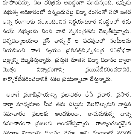
రూపొందిస్తూ, నిజ చరిత్రను అబద్ధంగా మారుస్తుంది. ఇప్పుడు
ప్రభుత్వ అధికారంలో ఉన్నందువల్ల విద్యా రంగంతో సహా ఇతర
అన్ని రంగాలకు సంబంధించిన నిర్ణయాధికార సంస్థలలో తమ
సంఘ్ సభ్యులను నింపి వాటి స్వతంత్రతను దెబ్బతీస్తున్నారు.
విశ్వవిద్యాలయాల వైస్ ఛాన్స్లర్ ల పదవులలో సంఘీలను
నియమించి వాటి స్వయం ప్రతిపత్తిని,స్వతంత్ర పరిశోధనా
లక్ష్యాన్ని దెబ్బతీస్తున్నారు. ప్రస్తుత నూతన విద్యా విధానం ద్వారా
మొత్తం విద్యారంగాన్ని ప్రయివేటీకరించడానికి,
కార్పొరేటీకరించడానికి సకల ప్రయత్నాలూ చేస్తున్నారు.
అలాగే ప్రజాభిప్రాయాన్ని ప్రభావితం చేసే ప్రచార, ప్రసార,
వార్తా మాధ్యమాల మీద తమ పట్టును నెలకొల్పుకుని వాస్తవ
సమాచారం ప్రజలకు అందకుండా, తామనుకున్న దాన్నే
సమాచారంగా ప్రజలకు అందజేస్తున్నారు. రాజ్యాంగబద్ధమైన
సమాఖ్య విధానాన్ని ధ్వంసం చేస్తూ, అన్ని రంగాలలో మౌలిక