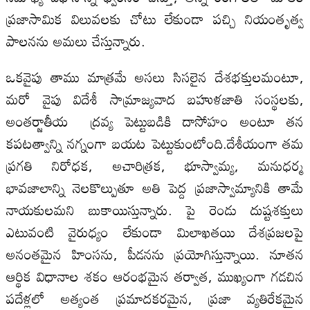
ప్రజాసామిక విలువలకు చోటు లేకుండా పచ్చి నియంతృత్వ
పాలనను అమలు చేస్తున్నారు.
ఒకవైపు తాము మాత్రమే అసలు సిసలైన దేశభక్తులమంటూ,
మరో వైపు విదేశీ సామ్రాజ్యవాద బహుళజాతి సంస్థలకు,
అంతర్జాతీయ ద్రవ్య పెట్టుబడికి దాసోహం అంటూ తన
కపటత్వాన్ని నగ్నంగా బయట పెట్టుకుంటోంది.దేశీయంగా తమ
ప్రగతి నిరోధక, అచారిత్రక, భూస్వామ్య, మనుధర్మ
భావజాలాన్ని నెలకొల్పుతూ అతి పెద్ద ప్రజాస్వామ్యానికి తామే
నాయకులమని బుకాయిస్తున్నారు. పై రెండు దుష్టశక్తులు
ఎటువంటి వైరుధ్యం లేకుండా మిలాఖతయి దేశప్రజలపై
అనంతమైన హింసను, పీడనను ప్రయోగిస్తున్నాయి. నూతన
ఆర్థిక విధానాల శకం ఆరంభమైన తర్వాత, ముఖ్యంగా గడచిన
పదేళ్లలో అత్యంత ప్రమాదకరమైన, ప్రజా వ్యతిరేకమైన