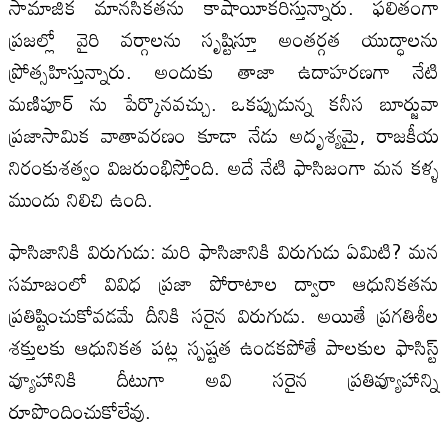
సామాజిక మానసికతను కాషాయీకరిస్తున్నారు. ఫలితంగా
ప్రజల్లో వైరి వర్గాలను సృష్టిస్తూ అంతర్గత యుద్ధాలను
ప్రోత్సహిస్తున్నారు. అందుకు తాజా ఉదాహరణగా నేటి
మణిపూర్ ను పేర్కొనవచ్చు. ఒకప్పుడున్న కనీస బూర్జువా
ప్రజాసామిక వాతావరణం కూడా నేడు అదృశ్యమై, రాజకీయ
నిరంకుశత్వం విజరుంభిస్తోంది. అదే నేటి ఫాసిజంగా మన కళ్ళ
ముందు నిలిచి ఉంది.
ఫాసిజానికి విరుగుడు: మరి ఫాసిజానికి విరుగుడు ఏమిటి? మన
సమాజంలో వివిధ ప్రజా పోరాటాల ద్వారా ఆధునికతను
ప్రతిష్టించుకోవడమే దీనికి సరైన విరుగుడు. అయితే ప్రగతిశీల
శక్తులకు ఆధునికత పట్ల స్పష్టత ఉండకపోతే పాలకుల ఫాసిస్ట్
వ్యూహానికి దీటుగా అవి సరైన ప్రతివ్యూహాన్ని
రూపొందించుకోలేవు.