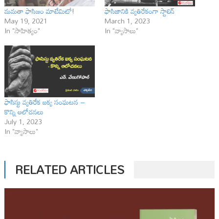
మమతా ఫాసిజం మాటేమిటో!
ఫాసిజానికి వ్యతిరేకంగా స్టాలిన్
May 19, 2021
March 1, 2023
In "సాహిత్యం"
In "వ్యాసాలు"
ఫాసిస్టు వ్యతిరేక ఐక్య సంఘటన –
కొన్ని ఆలోచనలు
July 1, 2023
In "వ్యాసాలు"
RELATED ARTICLES