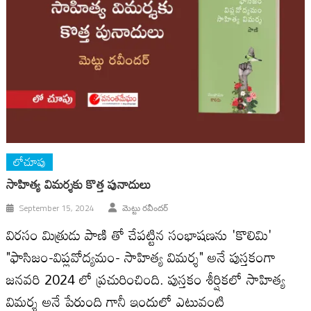
లోచూపు
సాహిత్య విమర్శకు కొత్త పునాదులు
September 15, 2024
మెట్టు రవీందర్
విరసం మిత్రుడు పాణి తో చేపట్టిన సంభాషణను 'కొలిమి'
"ఫాసిజం-విప్లవోద్యమం- సాహిత్య విమర్శ" అనే పుస్తకంగా
జనవరి 2024 లో ప్రచురించింది. పుస్తకం శీర్షికలో సాహిత్య
విమర్శ అనే పేరుంది గానీ ఇందులో ఎటువంటి