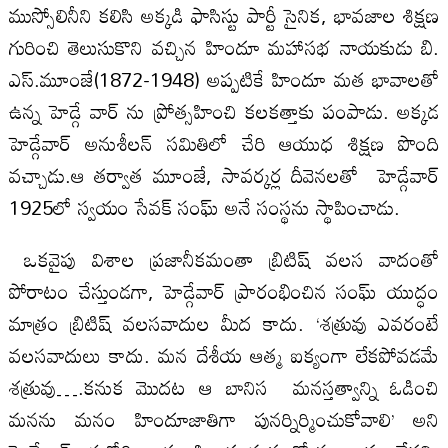
ముస్సోలినీని కలిసి అక్కడి ఫాసిస్టు పార్టీ సైనిక, భావజాల శిక్షణ
గురించి తెలుసుకొని వచ్చిన హిందూ మహాసభ నాయకుడు బి.
ఎస్.మూంజే(1872-1948) అప్పటికే హిందూ మత భావాలతో
ఉన్న హెడ్గే వార్ ను ప్రోత్సహించి కలకత్తాకు పంపాడు. అక్కడ
హెడ్గేవార్ అనుశీలన్ సమితిలో చేరి ఆయుధ శిక్షణ పొంది
వచ్చాడు.ఆ తర్వాత మూంజే, సావర్కర్ల దీవెనలతో హెడ్గేవార్
1925లో స్వయం సేవక్ సంఘ్ అనే సంస్థను స్థాపించాడు.
ఒకవైపు విశాల ప్రజానీకమంతా బ్రిటిష్ వలస వాదంతో
పోరాటం చేస్తుండగా, హెడ్గేవార్ ప్రారంభించిన సంఘ్ యుద్ధం
మాత్రం బ్రిటిష్ వలసవాదుల మీద కాదు. ‘శత్రువు ఎవరంటే
వలసవాదులు కాదు. మన దేశీయ ఆత్మ ఐక్యంగా లేకపోవడమే
శత్రువు….కనుక మొదట ఆ బానిస మనస్తత్వాన్ని ఓడించి
మనను మనం హిందూజాతిగా పునర్నిర్మించుకోవాలి’ అని