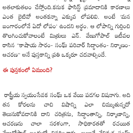
అతలాకుతలం చేస్తోంది.కనుక ఫాసిస్ట్ ప్రమాదానికి కారణాలు
ఎంత బైటివో అంతకన్నా ఎక్కువ లోపలివి. అంటే ‘మన
బంగారంలోనే ఏదో లోపం’ ఉందని అర్థం. ఆ లోపాన్ని గుర్తించి
తొలగించుకోవాలంటే మిత్రులు ఎన్. వేణుగోపాల్ ఇటీవల
రాసిన “కాషాయ సారం- సంఘ్ పరివార్ సిద్ధాంతం- నిర్మాణం-
ఆచరణ” అనే పుస్తకాన్ని ప్రతి ఒక్కరూ చదవాల్సిందే.
ఈ పుస్తకంలో ఏముంది?
రాష్ట్రీయ స్వయంసేవక సంఘ్ ఒక వేయి పడగల విషనాగు. అది
తన కోరలను చాచి విషాన్ని ఎలా చిమ్ముతున్నదో
తెలుసుకోవడానికి దాని చరిత్రను, సిద్ధాంతాన్ని, నిర్మాణాన్ని,
ఆచరణను చాలా సరళంగా, సాధికారతతో రచయిత
వేణుగోపాల్ ఇందులో వివరించారు. అయితే నేనిక్కడ సంఘ్