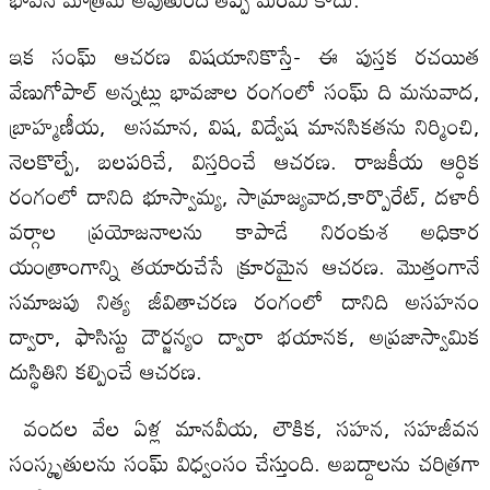
ఇక సంఘ్ ఆచరణ విషయానికొస్తే- ఈ పుస్తక రచయిత
వేణుగోపాల్ అన్నట్లు భావజాల రంగంలో సంఘ్ ది మనువాద,
బ్రాహ్మణీయ, అసమాన, విష, విద్వేష మానసికతను నిర్మించి,
నెలకొల్పే, బలపరిచే, విస్తరించే ఆచరణ. రాజకీయ ఆర్ధిక
రంగంలో దానిది భూస్వామ్య, సామ్రాజ్యవాద,కార్పొరేట్, దళారీ
వర్గాల ప్రయోజనాలను కాపాడే నిరంకుశ అధికార
యంత్రాంగాన్ని తయారుచేసే క్రూరమైన ఆచరణ. మొత్తంగానే
సమాజపు నిత్య జీవితాచరణ రంగంలో దానిది అసహనం
ద్వారా, ఫాసిస్టు దౌర్జన్యం ద్వారా భయానక, అప్రజాస్వామిక
దుస్థితిని కల్పించే ఆచరణ.
వందల వేల ఏళ్ల మానవీయ, లౌకిక, సహన, సహజీవన
సంస్కృతులను సంఘ్ విధ్వంసం చేస్తుంది. అబద్దాలను చరిత్రగా