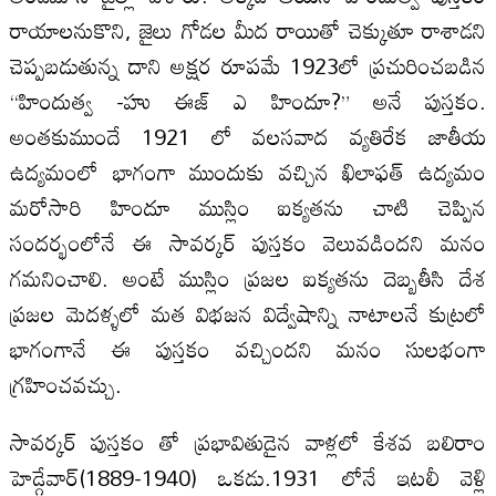
రాయాలనుకొని, జైలు గోడల మీద రాయితో చెక్కుతూ రాశాడని
చెప్పబడుతున్న దాని అక్షర రూపమే 1923లో ప్రచురించబడిన
“హిందుత్వ -హు ఈజ్ ఎ హిందూ?” అనే పుస్తకం.
అంతకుముందే 1921 లో వలసవాద వ్యతిరేక జాతీయ
ఉద్యమంలో భాగంగా ముందుకు వచ్చిన ఖిలాఫత్ ఉద్యమం
మరోసారి హిందూ ముస్లిం ఐక్యతను చాటి చెప్పిన
సందర్భంలోనే ఈ సావర్కర్ పుస్తకం వెలువడిందని మనం
గమనించాలి. అంటే ముస్లిం ప్రజల ఐక్యతను దెబ్బతీసి దేశ
ప్రజల మెదళ్ళలో మత విభజన విద్వేషాన్ని నాటాలనే కుట్రలో
భాగంగానే ఈ పుస్తకం వచ్చిందని మనం సులభంగా
గ్రహించవచ్చు.
సావర్కర్ పుస్తకం తో ప్రభావితుడైన వాళ్లలో కేశవ బలిరాం
హెడ్గేవార్(1889-1940) ఒకడు.1931 లోనే ఇటలీ వెళ్లి