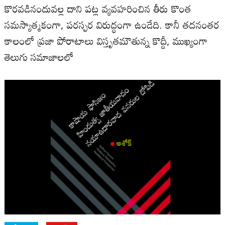
కొరవడినందువల్ల దాని పట్ల వ్యవహరించిన తీరు కొంత
సమస్యాత్మకంగా, పరస్పర విరుద్ధంగా ఉండేది. కానీ తదనంతర
కాలంలో ప్రజా పోరాటాలు విస్తృతమౌతున్న కొద్దీ, ముఖ్యంగా
తెలుగు సమాజాలలో