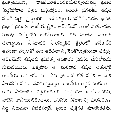
ప్రజాశ్రేణులన్నీ రాజకీయీకరించబడుతున్నందువల్ల ప్రజల
(వర్గ)పోరాట క్షేత్రం విస్తరిస్తోంది. అయితే ప్రగతిశీల శక్తుల
నుండి సరైన సైద్ధాంతిక నాయకత్వం కొరవడినందువల్ల భారత
ప్రధాన స్రవంతి రాజకీయ క్షేత్రం ఆర్ఎస్ఎస్ లాంటి మితవాదుల
కబంధ హస్తాల్లోకి జారిపోయింది. గత మూడు, నాలుగు
దశాబ్దాలుగా సామాజిక సాంస్కృతిక క్షేత్రంలో అనేకానేక
ఆచరణా చర్యలతో తమ ఆధిపత్యాన్ని నెలకొల్పుకుంటూ వస్తున్న
ఆర్ఎస్ఎస్ శక్తులకు ప్రభుత్వ అధికారం కైవసం చేసుకోవడం
సులువయింది. ఒక్కసారి ఆ మతవాద శక్తుల చేతుల్లోకి
రాజకీయ అధికారం వస్తే ఏమవుతుందో గత పదేళ్లుగా వాళ్ల
పాలనను మనం చవిచూస్తున్నాం. రాజకీయ ఆర్థిక రంగంలోనే
కాదు సామాజిక నిర్ణయాధికార సంస్థలనూ బలహీనపరిచి,
వాటిని కాషాయీకరించారు. ఒకపక్క సమాజాన్ని మతపరంగా
నిట్ట నిలువునా విభజిస్తూనే, ప్రజల వ్యక్తిగత మానసికతను,