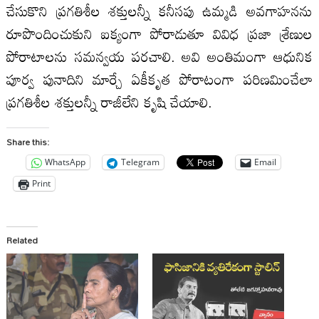
చేసుకొని ప్రగతిశీల శక్తులన్నీ కనీసపు ఉమ్మడి అవగాహనను
రూపొందించుకుని ఐక్యంగా పోరాడుతూ వివిధ ప్రజా శ్రేణుల
పోరాటాలను సమన్వయ పరచాలి. అవి అంతిమంగా ఆధునిక
పూర్వ పునాదిని మార్చే ఏకీకృత పోరాటంగా పరిణమించేలా
ప్రగతిశీల శక్తులన్నీ రాజీలేని కృషి చేయాలి.
Share this:
WhatsApp
Telegram
Email
Print
Related