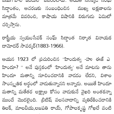
సిద్ధాంతం, ఆచరణకు సంబంధించిన ముఖ్య లక్షణాలను
మాత్రమే వివరించి, కాషాయ విషానికి విరుగుడు ఏమిటో
చర్చిస్తాను.
రాష్ట్రీయ స్వయంసేవక్ సంఘ్ సిద్ధాంత నిర్మాత వినాయక
దామోదర్ సావర్కర్(1883-1966).
ఆయన 1923 లో ప్రచురించిన “హిందుత్వ -హు ఈజ్ ఎ
హిందూ? ” అనే పుస్తకంలో ‘హిందుత్వ’ అనే మాటను తాను
హిందూ మతాన్ని సూచించడానికి వాడడం లేదని, విశాల
సాంస్కృతిక అర్థంలో వాడుతున్నానని అన్నాడు. అయితే హిందూ
మతాన్ని మతేతర లక్ష్యాల కోసం వాడుకునే వైఖరి అంతకన్నా
ముందే మొదలైంది. బ్రిటిష్ వలసవాదాన్ని వ్యతిరేకించడానికి
తిలక్, మాలవీయ,లజపతి రాయ్, గోపాలకృష్ణ గోఖలే వంటి