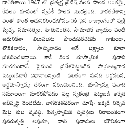
దారితీశాయి.1947 లో ప్రత్యక్ష బ్రిటిష్ వలస పాలన అంతమై,
కేవలం రూపంలో స్వదేశీ పాలన మొదలైంది. భారతదేశాన్ని
ఎంతో కొంత ఆధునికరించుకోవడానికి పైన రాజ్యాంగంలో వ్యక్తి
స్వేచ్ఛ, సమానత్వం, హేతుచింతన, సామాజిక న్యాయం వంటి
ఆధునికతా విలువలను పొందుపరచడమే గాకుండా,
లౌకికవాదం, సామ్యవాదం అనే లక్ష్యాలు కూడా
ప్రకటించబడ్డాయి. కానీ కింద భూస్వామిక పునాది
మారకుండానే పైనుండి ప్రవేశపెట్టబడిన సామ్రాజ్యవాద
పెట్టుబడిదారీ విధానాలన్నింటి ఫలితంగా మనది అర్థవలస,
అర్థభూస్వామ్య దేశంగా పరిణమించింది. భూస్వామ్య పునాది
సమూలంగా మారకపోవడం వల్ల స్వతంత్ర పెట్టుబడి ఇక్కడ
అభివృద్ధి చెందలేదు. నాగరికతపరంగా చూస్తే- ఇక్కడి నిచ్చెన
మెట్ల కుల వ్యవస్థ, పితృస్వామిక వ్యవస్థలు నిరాటంకంగా
పునరుత్పత్తి అవుతూ, వాటి పునాదులు మౌలికంగా