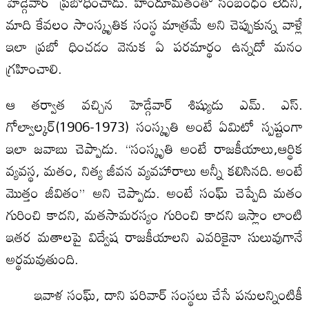
హెడ్గేవార్ ప్రబోధించాడు. హిందూమతంతో సంబంధం లేదని,
మాది కేవలం సాంస్కృతిక సంస్థ మాత్రమే అని చెప్పుకున్న వాళ్లే
ఇలా ప్రబో ధించడం వెనుక ఏ పరమార్థం ఉన్నదో మనం
గ్రహించాలి.
ఆ తర్వాత వచ్చిన హెడ్గేవార్ శిష్యుడు ఎమ్. ఎస్.
గోల్వాల్కర్(1906-1973) సంస్కృతి అంటే ఏమిటో స్పష్టంగా
ఇలా జవాబు చెప్పాడు. “సంస్కృతి అంటే రాజకీయాలు,ఆర్థిక
వ్యవస్థ, మతం, నిత్య జీవన వ్యవహారాలు అన్నీ కలిసినది. అంటే
మొత్తం జీవితం” అని చెప్పాడు. అంటే సంఘ్ చెప్పేది మతం
గురించి కాదని, మతసామరస్యం గురించి కాదని ఇస్లాం లాంటి
ఇతర మతాలపై విద్వేష రాజకీయాలని ఎవరికైనా సులువుగానే
అర్థమవుతుంది.
ఇవాళ సంఘ్, దాని పరివార్ సంస్థలు చేసే పనులన్నింటికీ