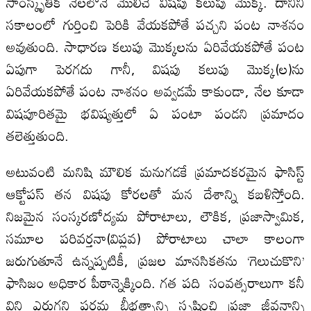
సాంస్కృతిక నేలలోనే మొలిచే విషపు కలుపు మొక్క. దానిని
సకాలంలో గుర్తించి పెరికి వేయకపోతే పచ్చని పంట నాశనం
అవుతుంది. సాధారణ కలుపు మొక్కలను ఏరివేయకపోతే పంట
ఏపుగా పెరగదు గానీ, విషపు కలుపు మొక్క(ల)ను
ఏరివేయకపోతే పంట నాశనం అవ్వడమే కాకుండా, నేల కూడా
విషపూరితమై భవిష్యత్తులో ఏ పంటా పండని ప్రమాదం
తలెత్తుతుంది.
అటువంటి మనిషి మౌలిక మనుగడకే ప్రమాదకరమైన ఫాసిస్ట్
ఆక్టోపస్ తన విషపు కోరలతో మన దేశాన్ని కబళిస్తోంది.
నిజమైన సంస్కరణోద్యమ పోరాటాలు, లౌకిక, ప్రజాస్వామిక,
సమూల పరివర్తనా(విప్లవ) పోరాటాలు చాలా కాలంగా
జరుగుతూనే ఉన్నప్పటికీ, ప్రజల మానసికతను ‘గెలుచుకొని’
ఫాసిజం అధికార పీఠాన్నెక్కింది. గత పది సంవత్సరాలుగా కనీ
విని ఎరుగని పరమ బీభత్సాన్ని సృష్టించి ప్రజా జీవనాన్ని