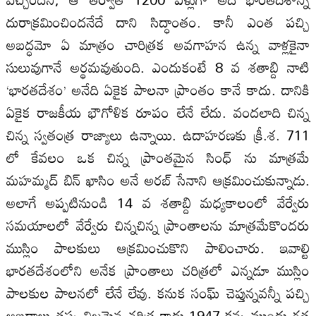
దురాక్రమించిందనేదే దాని సిద్ధాంతం. కానీ ఎంత పచ్చి
అబద్ధమో ఏ మాత్రం చారిత్రక అవగాహన ఉన్న వాళ్లకైనా
సులువుగానే అర్థమవుతుంది. ఎందుకంటే 8 వ శతాబ్ది నాటి
‘భారతదేశం’ అనేది ఏకైక పాలనా ప్రాంతం కానే కాదు. దానికి
ఏకైక రాజకీయ భౌగోళిక రూపం లేనే లేదు. వందలాది చిన్న
చిన్న స్వతంత్ర రాజ్యాలు ఉన్నాయి. ఉదాహరణకు క్రీ.శ. 711
లో కేవలం ఒక చిన్న ప్రాంతమైన సింధ్ ను మాత్రమే
మహమ్మద్ బిన్ ఖాసిం అనే అరబ్ సేనాని ఆక్రమించుకున్నాడు.
అలాగే అప్పటినుండి 14 వ శతాబ్ది మధ్యకాలంలో వేర్వేరు
సమయాలలో వేర్వేరు చిన్నచిన్న ప్రాంతాలను మాత్రమేకొందరు
ముస్లిం పాలకులు ఆక్రమించుకొని పాలించారు. ఇవాల్టి
భారతదేశంలోని అనేక ప్రాంతాలు చరిత్రలో ఎన్నడూ ముస్లిం
పాలకుల పాలనలో లేనే లేవు. కనుక సంఘ్ చెప్తున్నవన్నీ పచ్చి
అబద్ధాలు తప్ప నిజమైన చరిత్ర కాదు.1947 కన్న ముందు గత