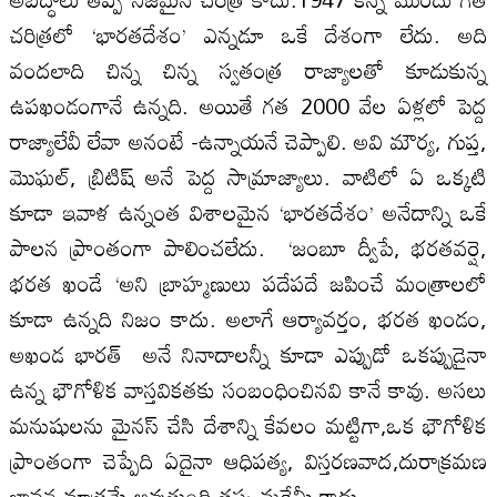
చరిత్రలో ‘భారతదేశం’ ఎన్నడూ ఒకే దేశంగా లేదు. అది
వందలాది చిన్న చిన్న స్వతంత్ర రాజ్యాలతో కూడుకున్న
ఉపఖండంగానే ఉన్నది. అయితే గత 2000 వేల ఏళ్లలో పెద్ద
రాజ్యాలేవీ లేవా అనంటే -ఉన్నాయనే చెప్పాలి. అవి మౌర్య, గుప్త,
మొఘల్, బ్రిటిష్ అనే పెద్ద సామ్రాజ్యాలు. వాటిలో ఏ ఒక్కటి
కూడా ఇవాళ ఉన్నంత విశాలమైన ‘భారతదేశం’ అనేదాన్ని ఒకే
పాలన ప్రాంతంగా పాలించలేదు. ‘జంబూ ద్వీపే, భరతవర్షె,
భరత ఖండే ‘అని బ్రాహ్మణులు పదేపదే జపించే మంత్రాలలో
కూడా ఉన్నది నిజం కాదు. అలాగే ఆర్యావర్తం, భరత ఖండం,
అఖండ భారత్ అనే నినాదాలన్నీ కూడా ఎప్పుడో ఒకప్పుడైనా
ఉన్న భౌగోళిక వాస్తవికతకు సంబంధించినవి కానే కావు. అసలు
మనుషులను మైనస్ చేసి దేశాన్ని కేవలం మట్టిగా,ఒక భౌగోళిక
ప్రాంతంగా చెప్పేది ఏదైనా ఆధిపత్య, విస్తరణవాద,దురాక్రమణ
భావన మాత్రమే అవుతుంది తప్ప మరేమీ కాదు.