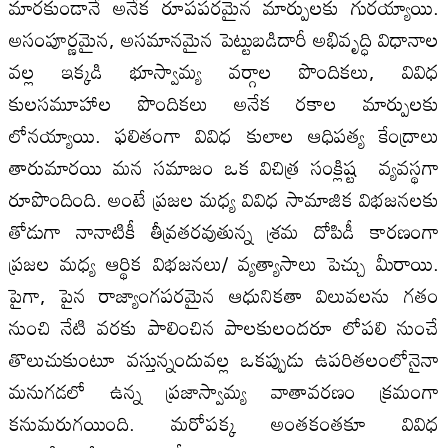
మారకుండానే అనేక రూపపరమైన మార్పులకు గురయ్యాయి.
అసంపూర్ణమైన, అసమానమైన పెట్టుబడిదారీ అభివృద్ధి విధానాల
వల్ల ఇక్కడి భూస్వామ్య వర్గాల పొందికలు, వివిధ
కులసమూహాల పొందికలు అనేక రకాల మార్పులకు
లోనయ్యాయి. ఫలితంగా వివిధ కులాల ఆధిపత్య కేంద్రాలు
తారుమారయి మన సమాజం ఒక విచిత్ర సంక్లిష్ట వ్యవస్థగా
రూపొందింది. అంటే ప్రజల మధ్య వివిధ సామాజిక విభజనలకు
తోడుగా నానాటికీ తీవ్రతరవుతున్న శ్రమ దోపిడీ కారణంగా
ప్రజల మధ్య ఆర్థిక విభజనలు/ వ్యత్యాసాలు పెచ్చు మీరాయి.
పైగా, పైన రాజ్యాంగపరమైన ఆధునికతా విలువలను గతం
నుంచి నేటి వరకు పాలించిన పాలకులందరూ లోపలి నుంచే
తొలుచుకుంటూ వస్తున్నందువల్ల ఒకప్పుడు ఉపరితలంలోనైనా
మనుగడలో ఉన్న ప్రజాస్వామ్య వాతావరణం క్రమంగా
కనుమరుగయింది. మరోపక్క అంతకంతకూ వివిధ