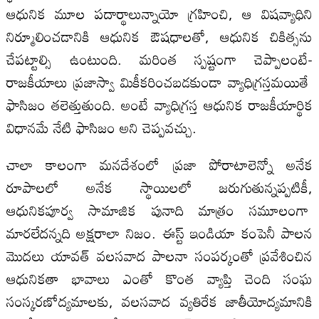
ఆధునిక మూల పదార్థాలున్నాయో గ్రహించి, ఆ విషవ్యాధిని
నిర్మూలించడానికి ఆధునిక ఔషధాలతో, ఆధునిక చికిత్సను
చేపట్టాల్సి ఉంటుంది. మరింత స్పష్టంగా చెప్పాలంటే-
రాజకీయాలు ప్రజాస్వా మికీకరించబడకుండా వ్యాధిగ్రస్తమయితే
ఫాసిజం తలెత్తుతుంది. అంటే వ్యాధిగ్రస్త ఆధునిక రాజకీయార్థిక
విధానమే నేటి ఫాసిజం అని చెప్పవచ్చు.
చాలా కాలంగా మనదేశంలో ప్రజా పోరాటాలెన్నో అనేక
రూపాలలో అనేక స్థాయిలలో జరుగుతున్నప్పటికీ,
ఆధునికపూర్వ సామాజిక పునాది మాత్రం సమూలంగా
మారలేదన్నది అక్షరాలా నిజం. ఈస్ట్ ఇండియా కంపెనీ పాలన
మొదలు యావత్ వలసవాద పాలనా సంపర్కంతో ప్రవేశించిన
ఆధునికతా భావాలు ఎంతో కొంత వ్యాప్తి చెంది సంఘ
సంస్కరణోద్యమాలకు, వలసవాద వ్యతిరేక జాతీయోద్యమానికి