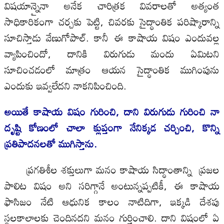
విషయాన్నైనా అనేక చారిత్రక వివరాలతో అత్యంత
సాధికారికంగా చర్చకు పెట్టి, చివరకు సైద్ధాంతిక పరిష్కారాన్ని
సూచిస్తాడు వేణుగోపాల్. కానీ ఈ కాషాయ విషం ఎందువల్ల
వ్యాపించిందో, దానికి విరుగుడు మందు ఏమిటని
సూచించడంలో మాత్రం ఆయన సైద్ధాంతిక ముగింపును
ఎందుకు ఇవ్వలేదని నాకనిపించింది.
అయితే కాషాయ విషం గురించి, దాని విరుగుడు గురించి నా
దృష్టి కోణంలో చాలా క్లుప్తంగా నేనిక్కడ చర్చించి, కొన్ని
ప్రతిపాదనలతో ముగిస్తాను.
ప్రగతిశీల శక్తులుగా మనం కాషాయ సిద్ధాంతాన్ని ప్రజల
పాలిట విషం అని సరిగ్గానే అంటున్నప్పటికీ, ఈ కాషాయ
ఫాసిజం నేటి ఆధునిక కాలం నాటిదిగా, ఇక్కడి దేశపు
స్థలకాలాలకు చెందినదని మనం గుర్తించాలి. దాని విషంలో ఏ