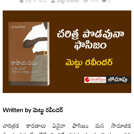
1175
0
July 15, 2023
మెట్టు రవీందర్
Written by
మెట్టు రవీందర్
చారిత్రక కారణాలు ఏవైనా ఫాసిజం మన సామాజిక