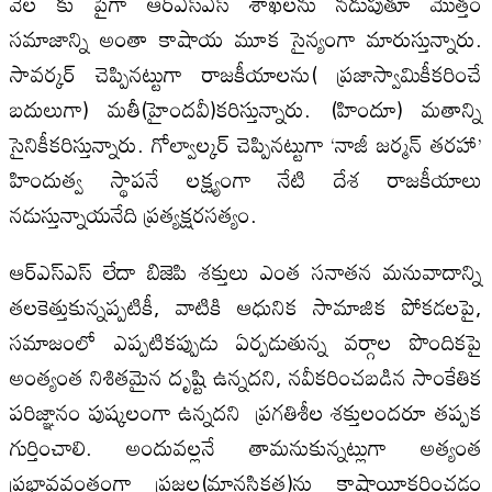
వేల కు పైగా ఆర్ఎస్ఎస్ శాఖలను నడుపుతూ మొత్తం
సమాజాన్ని అంతా కాషాయ మూక సైన్యంగా మారుస్తున్నారు.
సావర్కర్ చెప్పినట్టుగా రాజకీయాలను( ప్రజాస్వామికీకరించే
బదులుగా) మతీ(హైందవీ)కరిస్తున్నారు. (హిందూ) మతాన్ని
సైనికీకరిస్తున్నారు. గోల్వాల్కర్ చెప్పినట్టుగా ‘నాజీ జర్మన్ తరహా’
హిందుత్వ స్థాపనే లక్ష్యంగా నేటి దేశ రాజకీయాలు
నడుస్తున్నాయనేది ప్రత్యక్షరసత్యం.
ఆర్ఎస్ఎస్ లేదా బిజెపి శక్తులు ఎంత సనాతన మనువాదాన్ని
తలకెత్తుకున్నప్పటికీ, వాటికి ఆధునిక సామాజిక పోకడలపై,
సమాజంలో ఎప్పటికప్పుడు ఏర్పడుతున్న వర్గాల పొందికపై
అంత్యంత నిశితమైన దృష్టి ఉన్నదని, నవీకరించబడిన సాంకేతిక
పరిజ్ఞానం పుష్కలంగా ఉన్నదని ప్రగతిశీల శక్తులందరూ తప్పక
గుర్తించాలి. అందువల్లనే తామనుకున్నట్లుగా అత్యంత
ప్రభావవంతంగా ప్రజల(మానసికత)ను కాషాయీకరించడం