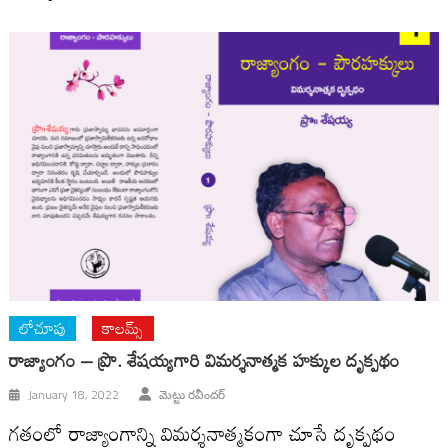
లోచూపు
కాలమ్స్
రాజ్యాంగం – ప్రొ. శేషయ్యగారి విమర్శనాత్మక హక్కుల దృక్పథం
January 18, 2022
మెట్టు రవీందర్
గతంలో రాజ్యాంగాన్ని విమర్శనాత్మకంగా చూసే దృక్పథం