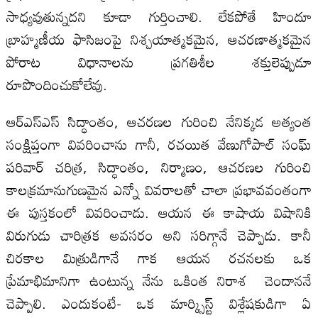
సాధ్యవుతున్నదని కూడా గుర్తించాలి. లేకపోతే హిందూ
బ్రాహ్మణీయ ఫాసిజంపై నిశ్చయాత్మకమైన, ఆచరణాత్మకమైన
పోరాట విధానాలను ప్రగతిశీల శక్తులెప్పుడూ
రూపొందించుకోలేవు.
ఆర్ఎస్ఎస్ సిద్ధాంతం, ఆచరణల గురించి నేనిక్కడ అత్యంత
సంక్షిప్తంగా వివరించాను గానీ, రచయిత వేణుగోపాల్ సంఘ్
పరివార్ చరిత్ర, సిద్ధాంతం, నిర్మాణం, ఆచరణల గురించి
కాలక్రమానుగుణమైన ఎన్నో వివరాలతో చాలా ప్రభావవంతంగా
ఈ పుస్తకంలో వివరించాడు. ఆయన ఈ కాషాయ విషానికి
విరుగుడు చారిత్రక అవసరం అని సరిగ్గానే చెప్పాడు. కానీ
చిరకాల మిత్రుడిగానే గాక ఆయన రచనలకు ఒక
ప్రేమాభిమానిగా ఉంటున్న నేను ఒకింత నిరాశ చెందాననే
చెప్పాలి. ఎందుకంటే- ఒక మార్క్సిస్ట్ విశ్లేషకుడిగా ఏ