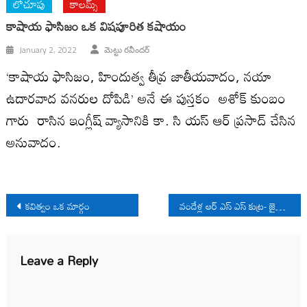
లోచూపు
కాలమ్స్
కాషాయ ఫాసిజం ఒక విషపూరిత కషాయం
January 2, 2022
మెట్టు రవీందర్
‘కాషాయ ఫాసిజం, హిందుత్వ తీవ్ర జాతీయవాదం, నయా
ఉదారవాద వనరుల దోపిడి’ అనే ఈ పుస్తకం అశోక్ కుంబం
గారు రాసిన ఇంగ్లీష్ వ్యాసానికి కా. సి యస్ ఆర్ ప్రసాద్ చేసిన
అనువాదం.
Post
కవిత్వం ఒక మార్గం
వందేళ్ల ఆర్‌ ఎస్‌ ఎస్‌ కుట్ర- జైలుపాలయిన రాజకీయ ఖైదీలు
navigation
Leave a Reply