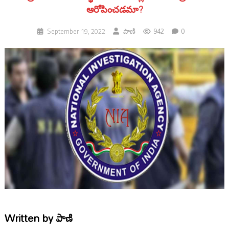
ఆరోపించడమా?
942
0
September 19, 2022
పాణి
Written by
పాణి