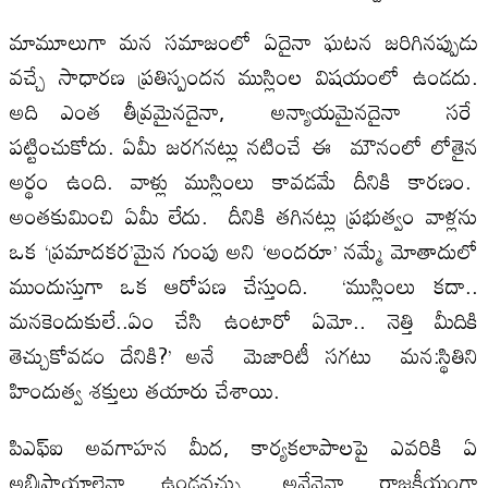
మామూలుగా మన సమాజంలో ఏదైనా ఘటన జరిగినప్పుడు
వచ్చే సాధారణ ప్రతిస్పందన ముస్లింల విషయంలో ఉండదు.
అది ఎంత తీవ్రమైనదైనా, అన్యాయమైనదైనా సరే
పట్టించుకోదు. ఏమీ జరగనట్లు నటించే ఈ మౌనంలో లోతైన
అర్థం ఉంది. వాళ్లు ముస్లింలు కావడమే దీనికి కారణం.
అంతకుమించి ఏమీ లేదు. దీనికి తగినట్లు ప్రభుత్వం వాళ్లను
ఒక ‘ప్రమాదకర’మైన గుంపు అని ‘అందరూ’ నమ్మే మోతాదులో
ముందుస్తుగా ఒక ఆరోపణ చేస్తుంది. ‘ముస్లింలు కదా..
మనకెందుకులే..ఏం చేసి ఉంటారో ఏమో.. నెత్తి మీదికి
తెచ్చుకోవడం దేనికి?’ అనే మెజారిటీ సగటు మన:స్థితిని
హిందుత్వ శక్తులు తయారు చేశాయి.
పిఎఫ్‌ఐ అవగాహన మీద, కార్యకలాపాలపై ఎవరికి ఏ
అభిప్రాయాలైనా ఉండవచ్చు. అవేవైనా రాజకీయంగా