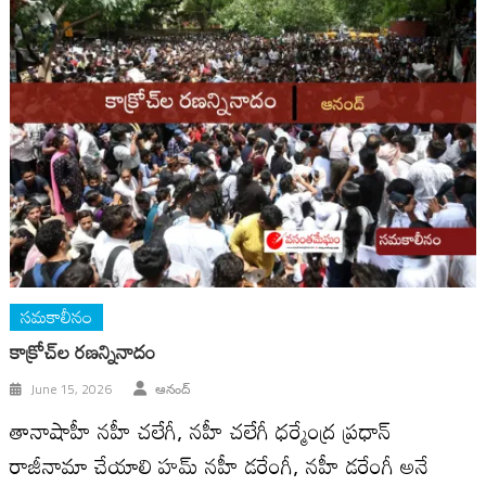
సమకాలీనం
కాక్రోచ్‌ల ర‌ణ‌న్నినాదం
June 15, 2026
ఆనంద్
తానాషాహీ నహీ చలేగీ, నహీ చలేగీ ధర్మేంద్ర ప్రధాన్
రాజీనామా చేయాలి హమ్ నహీ డరేంగీ, నహీ డరేంగీ అనే