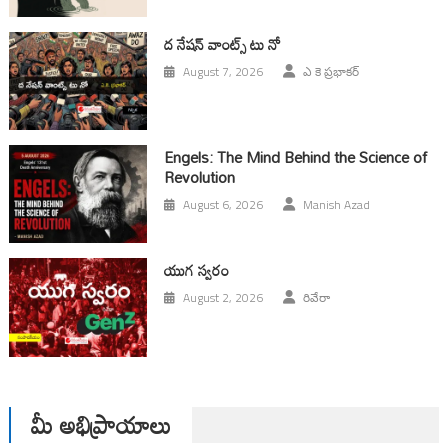
ద నేషన్ వాంట్స్ టు నో
August 7, 2026
ఎ కె ప్రభాకర్
Engels: The Mind Behind the Science of
Revolution
August 6, 2026
Manish Azad
యుగ స్వ‌రం
August 2, 2026
రివేరా
మీ అభిప్రాయాలు