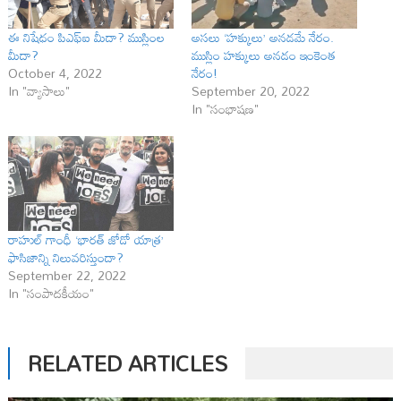
ఈ నిషేధం పిఎఫ్‌ఐ మీదా? ముస్లింల
అసలు ‘హక్కులు’ అనడమే నేరం.
మీదా?
ముస్లిం హక్కులు అనడం ఇంకెంత
October 4, 2022
నేరం!
In "వ్యాసాలు"
September 20, 2022
In "సంభాషణ"
రాహుల్ గాంధీ ‘భారత్ జోడో యాత్ర’
ఫాసిజాన్ని నిలువరిస్తుందా?
September 22, 2022
In "సంపాదకీయం"
RELATED ARTICLES