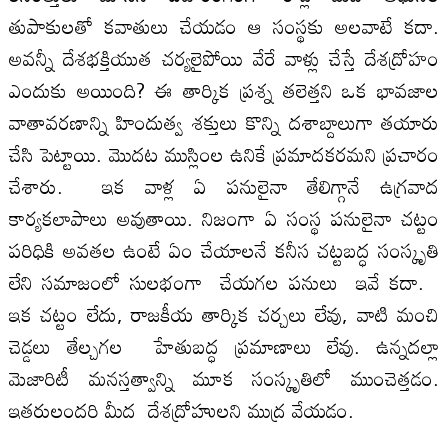
తుపాకులతో కవాతులు చేయడం ఆ సంస్థకు అలవాటే కదా.
అవన్నీ దేశభక్తియుత చర్యలైపోయి వేరే వాళ్లు చేస్తే దేశద్రోహం
ఎందుకు అయింది? ఈ తార్కిక ప్రశ్న తలెత్తని ఒక భావజాల
వాతావరణాన్ని హిందుత్వ శక్తులు కొన్ని దశాబ్దాలుగా తయారు
చేసి పెట్టాయి. మొదట ముస్లింల ఉనికే ప్రమాదకరమని ప్రచారం
చేశారు. ఇక వాళ్ల ఏ పనులైనా తేలిగ్గానే ఉగ్రవాద
కార్యకలాపాలు అవుతాయి. నిజంగా ఏ సంస్థ పనులైనా చట్టం
పరిధికి అవతల ఉంటే ఏం చేయాలనే కనీస చట్టబద్ధ సంస్కృతి
లేని సమాజంలో సులభంగా చేయగల పనులు ఇవే కదా.
ఇక చట్టం లేదు, రాజకీయ తార్కిక చర్చలు లేవు, వాటి మంచి
చెడ్డలు తేల్చగల హేతుబద్ధ ప్రమాణాలు లేవు. ఉన్నదల్లా
మెజారిటీ మనస్తత్వాన్ని మూక సంస్కృతిలో ముంచెత్తడం.
ఇతరులందరి మీద దేశద్రోహులని ముద్ర వేయడం.