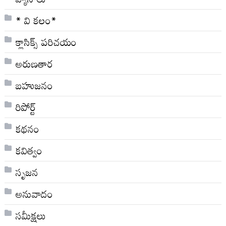
* వి క‌లం*
క్లాసిక్స్ ప‌రిచ‌యం
అరుణతార
బహుజనం
రిపోర్ట్
కథనం
కవిత్వం
సృజన
అనువాదం
సమీక్షలు