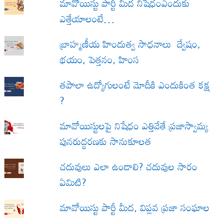
మావోయిస్టు పార్టీ మీద నిషేధంఎందుకు
ఎత్తేయాలంటే…
బ్రాహ్మణీయ హిందుత్వ సాధనాలు ద్వేషం,
భయం, పెత్తనం, హింస
త‌పాలా ఉద్యోగులంటే మోదీకి ఎందుకింత కక్ష
?
మావోయిస్టులపై నిషేధం ఎత్తివేతే ప్రజాస్వామ్య
పునరుద్ధరణకు సానుకూలత
చదువులు ఎలా ఉండాలి? చదువుల సారం
ఏమిటి?
మావోయిస్టు పార్టీ మీద, విప్లవ ప్రజా సంఘాల