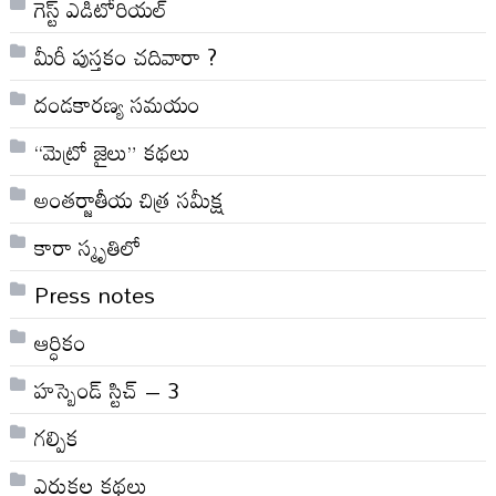
గెస్ట్ ఎడిటోరియల్
మీరీ పుస్తకం చదివారా ?
దండకారణ్య సమయం
“మెట్రో జైలు” కథలు
అంతర్జాతీయ చిత్ర సమీక్ష
కారా స్మృతిలో
Press notes
ఆర్ధికం
హస్బెండ్ స్టిచ్ – 3
గల్పిక
ఎరుకల కథలు