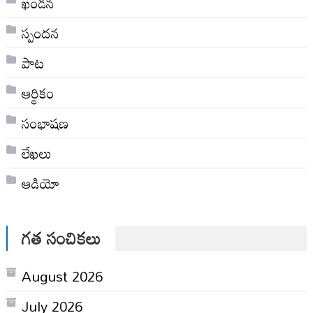
ఖండన
స్పందన
పాట
ఆర్థికం
సంభాషణ
లేఖలు
ఆడియో
గత సంచికలు
August 2026
July 2026