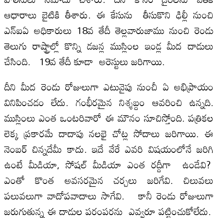
ఆధారాలు బైటికి తీశారు. ఈ కేసును తీసుకొని ఢిల్లీ నుంచి
ఎన్‌ఐఏ అధికారులు 18వ తేదీ తెల్లవారుజాము నుంచి రెండు
తెలుగు రాష్ట్రాల్లో కొన్ని డజన్ల ముస్లింల ఇండ్ల మీద దాడులు
చేసింది. 19వ తేదీ కూడా అరెస్టులు జరిగాయి.
దీని మీద రెండు రోజులుగా ఎటువైపు నుంచీ ఏ అభిప్రాయం
వినిపించడం లేదు. గంభీరమైన నిశ్శబ్దం ఆవరించి ఉన్నది.
ముస్లింలు ఎంత ఒంటరివారో ఈ మౌనం సూచిస్తోంది. పత్రికల
లెక్క ప్రకారమే దాదాపు నలభై చోట్ల సోదాలు జరిగాయి. ఈ
నెంబర్‌ చిన్నదేమీ కాదు. ఇదే వేరే ఎవరి విషయంలోనే జరిగి
ఉంటే మీడియా, సోషల్‌ మీడియా ఎంత రద్దీగా ఉండేవి?
ఎంతో కొంత అవసరమైన చర్చలు జరిగేవి. చిలువలు
పలువలుగా వాదోపవాదాలు సాగేవి. కానీ రెండు రోజులుగా
జరుగుతున్న ఈ దాడుల పరంపరను ఎవ్వరూ పట్టించుకోలేదు.