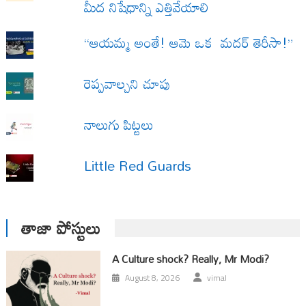
మీద నిషేధాన్ని ఎత్తివేయాలి
“ఆయమ్మ అంతే! ఆమె ఒక మదర్ తెరీసా!”
రెప్పవాల్చని చూపు
నాలుగు పిట్టలు
Little Red Guards
తాజా పోస్టులు
A Culture shock? Really, Mr Modi?
August 8, 2026
vimal