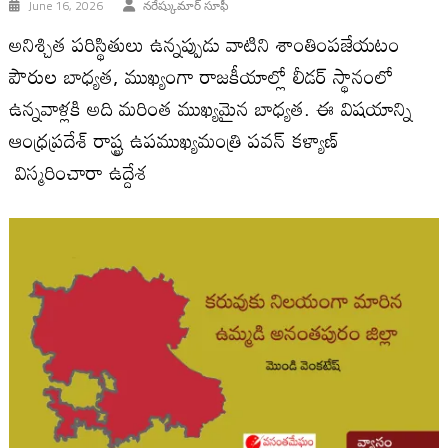
June 16, 2026
నరేష్కుమార్ సూఫీ
అనిశ్చిత పరిస్థితులు ఉన్నప్పుడు వాటిని శాంతింపజేయటం
పౌరుల బాధ్యత, ముఖ్యంగా రాజకీయాల్లో లీడర్ స్థానంలో
ఉన్నవాళ్లకి అది మరింత ముఖ్యమైన బాధ్యత. ఈ విషయాన్ని
ఆంధ్రప్రదేశ్ రాష్ట్ర ఉపముఖ్యమంత్రి పవన్ కళ్యాణ్
విస్మరించారా ఉద్దేశ