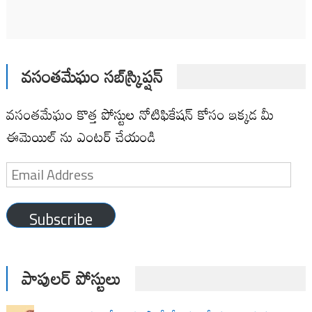
వసంతమేఘం సబ్‌స్క్రిప్షన్
వసంతమేఘం కొత్త పోస్టుల నోటిఫికేషన్ కోసం ఇక్కడ మీ
ఈమెయిల్ ను ఎంటర్ చేయండి
Email
Address
Subscribe
పాపులర్ పోస్టులు