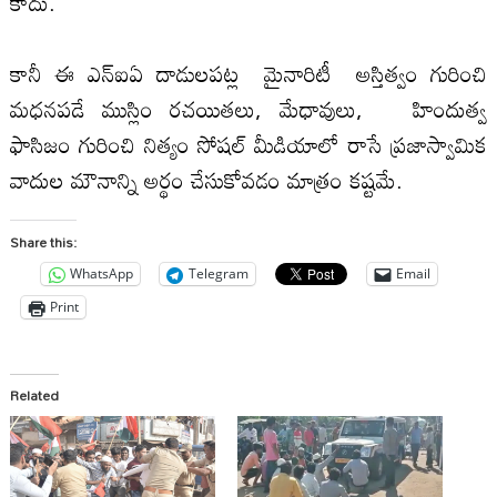
కాదు.
కానీ ఈ ఎన్‌ఐఏ దాడులపట్ల మైనారిటీ అస్తిత్వం గురించి
మధనపడే ముస్లిం రచయితలు, మేధావులు, హిందుత్వ
ఫాసిజం గురించి నిత్యం సోషల్‌ మీడియాలో రాసే ప్రజాస్వామిక
వాదుల మౌనాన్ని అర్థం చేసుకోవడం మాత్రం కష్టమే.
Share this:
WhatsApp
Telegram
Email
Print
Related