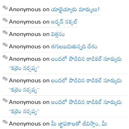
Anonymous
on
యాభైయ్యారు మార్కులు!
Anonymous
on
అర్బన్ నక్సల్
Anonymous
on
విత్తనం
Anonymous
on
తగులబడుతున్నది దేశం
Anonymous
on
లందలో పొడిచిన రాడికల్ సూర్యుడు
“కర్రెం నర్సప్ప”
Anonymous
on
లందలో పొడిచిన రాడికల్ సూర్యుడు
“కర్రెం నర్సప్ప”
Anonymous
on
లందలో పొడిచిన రాడికల్ సూర్యుడు
“కర్రెం నర్సప్ప”
Anonymous
on
మీ జ్ఞాపకాలతో జీవిస్తాం, మీ