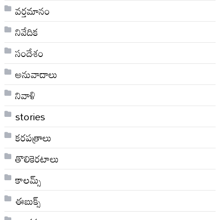
వర్తమానం
నివేదిక
సందేశం
అనువాదాలు
నివాళి
stories
కరపత్రాలు
తొలికెరటాలు
కాలమ్స్
ఈబుక్స్