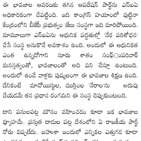
ఈ భావజాల ఆవరణకు తగిన ఆపరేషన్‌ పార్ట్‌ను ఎన్‌ఐఏ
అధికారికంగా చేపట్టింది. ఇది కాంగ్రెస్‌ హయాంలో పుట్టినా
కేంద్రంలోని బీజేపీ ప్రభుత్వం జేబు సంస్థగా ఇది మారిపోయింది.
మామూలుగా ఎన్‌ఐఏను ఆధునిక పద్ధతుల్లో ‘నేర పరిశోధన’
చేసే సంస్థ అనుకొనే అవకాశం ఉంది. అందులో ఈ ఆధునికత
ఎంత ఉన్నదోగాని నూరు శాతం సంఫ్‌ుపరివార్‌
మనస్తత్వంతో, భావజాలంతో అది పని చేస్తూ ఉంటుంది.
అందులో ఉండే వాళ్లకు పుష్కలంగా ఈ భావజాల శిక్షణ ఉంది.
దేనికంటే మావోయిస్టుల, ముస్లింల ‘నేరాల’ను అదుపు
చేయడమే తన ప్రధాన రంగమని ఈ సంస్థ చెప్పుకుంటుంది.
దాని పనులపట్ల మౌనం వహించడం కూడా ఇక భావజాల
వ్యూహమే. ప్రస్తుత దాడుల పట్ల దేశంలోని ఏ రాజకీయ పార్టీ
నోరు విప్పలేదు. బహుశా ఇందులో ఎన్నికల ఎత్తుగడ కూడా