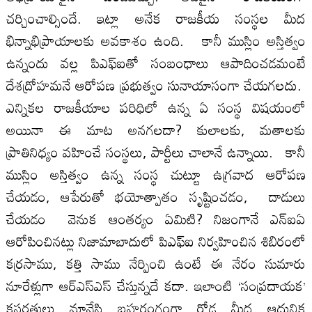
చర్చించాల్సిందే. ఇట్లా అనేక రాజకీయ సంస్థల మీద
భిన్నాభిప్రాయాలకు అవకాశం ఉంది. కానీ ముస్లిం అస్తిత్వం
ఉన్నందు వల్ల పిఎఫ్‌ఐతో సంబంధాలు ఆపాదించడమంటే
దేశద్రోహమనే ఆరోపణ ప్రభుత్వం సునాయాసంగా చేయగలదు.
ఎన్నికల రాజకీయాల పరిధిలో ఉన్న ఏ సంస్థ విషయంలో
అయినా ఈ మాట అనగలదా? కులాలకు, మతాలకు
ప్రాతినిధ్యం వహించే సంస్థలు, పార్టీలు చాలానే ఉన్నాయి. కానీ
ముస్లిం అస్తిత్వం ఉన్న సంస్థ చుట్టూ ఉగ్రవాద ఆరోపణ
చేయడం, ఆపేరుతో భయోత్పాతం సృష్టించడం, దాడులు
చేయడం వెనుక ఆంతర్యం ఏమిటి? నిజంగానే ఎన్‌ఐఏ
ఆరోపించినట్లు నిజామాబాదులో పిఎఫ్‌ఐ నిర్వహించిన శిబిరంలో
కర్రసాము, కత్తి సాము నేర్పించి ఉంటే ఈ నేరం సుమారు
నూరేళ్లుగా ఆర్‌ఎస్‌ఎస్‌ చేస్తున్నదే కదా. ఇలాంటి ‘సంప్రదాయక’
కసరత్తులు మానేసి బహరంగంగా రోడ్ల మీద ఆధునిక