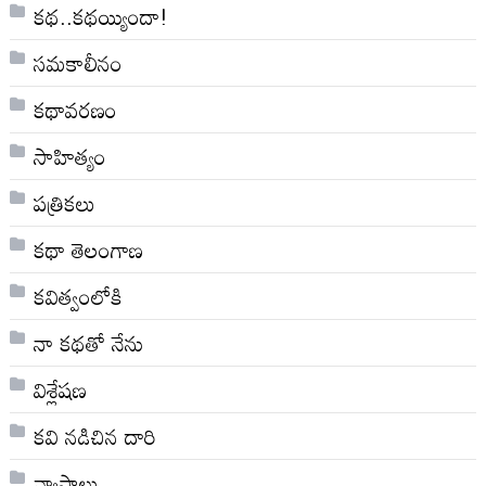
కథ..కథయ్యిందా!
సమకాలీనం
కథావరణం
సాహిత్యం
పత్రికలు
కథా తెలంగాణ
కవిత్వంలోకి
నా క‌థ‌తో నేను
విశ్లేషణ
కవి నడిచిన దారి
వ్యాసాలు