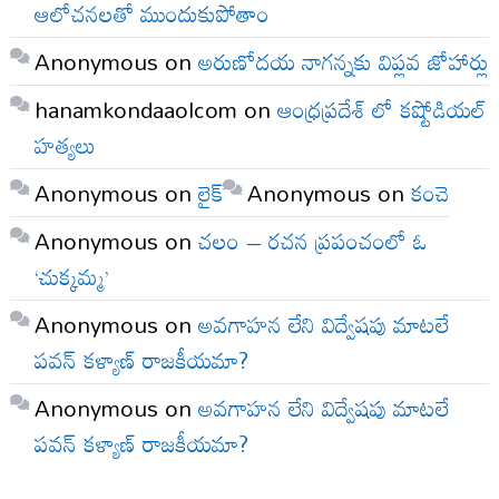
ఆలోచనలతో ముందుకుపోతాం
Anonymous
on
అరుణోదయ నాగన్నకు విప్లవ జోహార్లు
hanamkondaaolcom
on
ఆంధ్రప్రదేశ్ లో కష్టోడియల్
హత్యలు
Anonymous
on
లైక్
Anonymous
on
కంచె
Anonymous
on
చలం – రచన ప్రపంచంలో ఓ
‘చుక్కమ్మ’
Anonymous
on
అవగాహన లేని విద్వేషపు మాటలే
పవన్ కళ్యాణ్ రాజకీయమా?
Anonymous
on
అవగాహన లేని విద్వేషపు మాటలే
పవన్ కళ్యాణ్ రాజకీయమా?