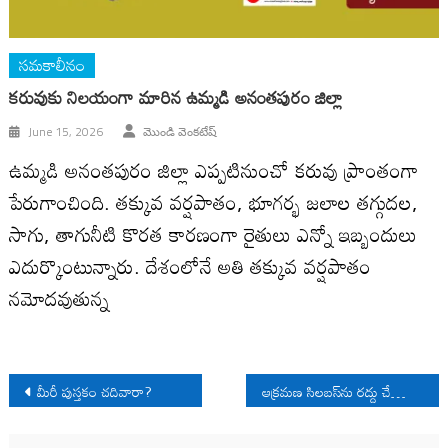
సమకాలీనం
కరువుకు నిలయంగా మారిన ఉమ్మడి అనంతపురం జిల్లా
June 15, 2026
మొండి వెంకటేష్
ఉమ్మడి అనంతపురం జిల్లా ఎప్పటినుంచో కరువు ప్రాంతంగా
పేరుగాంచింది. తక్కువ వర్షపాతం, భూగర్భ జలాల తగ్గుదల,
సాగు, తాగునీటి కొరత కారణంగా రైతులు ఎన్నో ఇబ్బందులు
ఎదుర్కొంటున్నారు. దేశంలోనే అతి తక్కువ వర్షపాతం
నమోదవుతున్న
Post
మీరీ పుస్త‌కం చ‌దివారా?
ఆక్రమణ సిలబస్‌ను రద్దు చేద్దాం
navigation