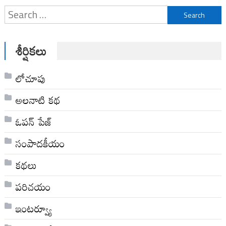
Search
for:
శీర్షికలు
లోచూపు
అల‌నాటి క‌థ‌
ఓపన్ పేజ్
సంపాదకీయం
కథలు
పరిచయం
ఇంటర్వ్యూ