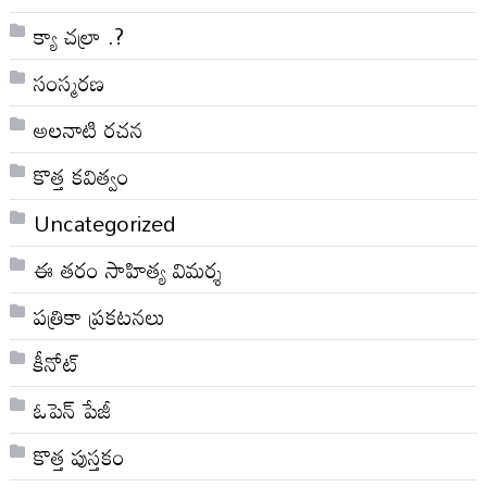
క్యా చల్రా .?
సంస్మరణ
అలనాటి రచన
కొత్త కవిత్వం
Uncategorized
ఈ తరం సాహిత్య విమర్శ
పత్రికా ప్రకటనలు
కీనోట్
ఓపెన్ పేజీ
కొత్త పుస్తకం