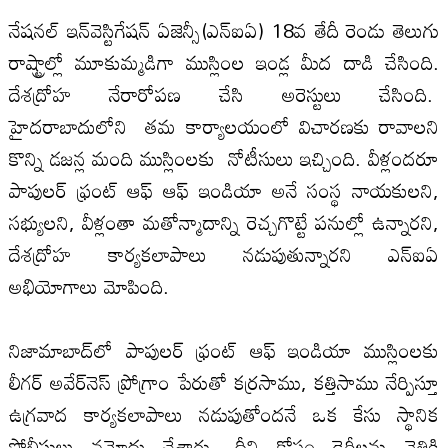
నేషనల్‌ ఇన్‌వెస్టిగేషన్‌ ఏజెన్సీ(ఎన్‌ఐఏ) 18వ తేదీ రెండు తెలుగు
రాష్ట్రాల్లో మూకుమ్మడిగా ముస్లింల ఇండ్ల మీద దాడి చేసింది.
దేశద్రోహ నేరారోపణ చేసి అరెస్టులు చేసింది.
హైదరాబాదులోని తమ కార్యాలయంలో విచారణకు రావాలని
కొన్ని డజన్ల మంది ముస్లింలకు నోటీసులు ఇచ్చింది. వీళ్లందరూ
పాపులర్‌ ఫ్రంట్‌ ఆఫ్‌ ఆఫ్‌ ఇండియా అనే సంస్థ నాయకులని,
సభ్యులని, వీళ్లంతా మతోన్మాదాన్ని రెచ్చగొట్టే పనుల్లో ఉన్నారని,
దేశద్రోహ కార్యకలాపాలు నడుపుతున్నారని ఎన్‌ఐఏ
అభియోగాలు మోపింది.
నిజామాబాద్‌లో పాపులర్‌ ఫ్రంట్‌ ఆఫ్‌ ఇండియా ముస్లింలకు
లీగర్‌ అవేర్‌నెస్‌ ప్రోగ్రాం పేరుతో కర్రసాము, కత్తిసాము నేర్పిస్తూ
ఉగ్రవాద కార్యకలాపాలు నడుపుతోందనే ఒక కేసు స్థానిక
పోలీసులు నమోదు చేశారు. దీని కోసం డైరీలను వెతికి