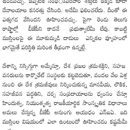
ఉండవచ్చు. ఇప్పటికే సంఫ్‌ుపరివార్‌ శక్తులు ఇక్కడ కూడా
దేవాలయాల కసరత్తు చేసింది. అదేమీ ఫలించలేదు. దీంతో ఈ
ఎత్తుగడ వేసిందని ఊహించవచ్చు. పైగా రెండు తెలుగు
రాష్ట్రాల్లో బీజేపీని కాదనే ప్రభుత్వాలేమీ లేవు. కాబట్టి
ముస్లింలపై ఈ మూకుమ్మడి దాడులు ఎన్నికల వ్యూహంలో
భాగమైతే పరిస్థితి మరింత తీవ్రంగా ఉన్నట్లే.
దేశాన్ని నిస్సిగ్గుగా అమ్మేస్తూ, దేశ ప్రజల శ్రమశక్తిని, సహజ
వనరులను కార్పొరేట్‌ సంస్థలకు కట్టబెడుతూ, వందల వేల ఏళ్ల
నుంచి ఈ దేశ శ్రమజీవులు నిర్మించుకున్న మానవీయ, లౌకిక,
సహజీవన పద్ధతిని, చర్చ సంప్రదాయాలను ధ్వంసం చేస్తూ
హిందుత్వ, నియంతృత్వ రాజకీయార్థిక సాంస్కృతిక విధానాలు
అమలు చేస్తున్న బీజేపీ అనుంగు ఆయుధం ఎన్‌ఐఏ. ఇది
ముస్లింల విషయంలో ఎలా ఉంటుందో ఊహించడం కష్టమేమీ