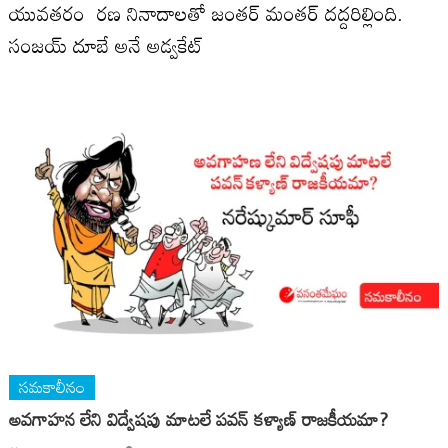
యువతరం రణ నినాదాలతో జంతర్ మంతర్ దద్దరిల్లింది.
సంజయ్ దూబే అనే అడ్వకేట్
సమకాలీనం
అవగాహన లేని విద్వేషపు మాటలే పవన్ కళ్యాణ్ రాజకీయమా?