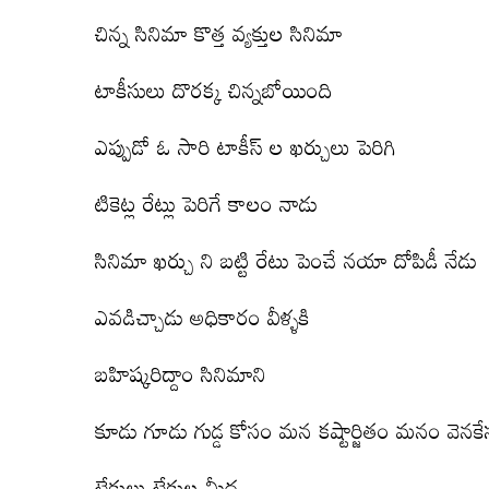
చిన్న సినిమా కొత్త వ్యక్తుల సినిమా
టాకీసులు దొరక్క చిన్నబోయింది
ఎప్పుడో ఓ సారి టాకీస్ ల ఖర్చులు పెరిగి
టికెట్ల రేట్లు పెరిగే కాలం నాడు
సినిమా ఖర్చు ని బట్టి రేటు పెంచే నయా దోపిడీ నేడు
ఎవడిచ్చాడు అధికారం వీళ్ళకి
బహిష్కరిద్దాం సినిమాని
కూడు గూడు గుడ్డ కోసం మన కష్టార్జితం మనం వెనక
టేకులు టేకుల మీద