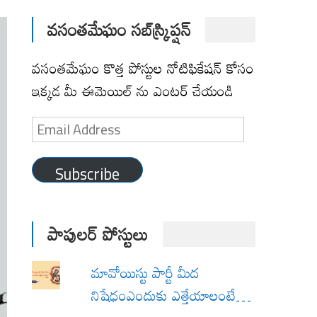
వసంతమేఘం సబ్‌స్క్రిప్షన్
వసంతమేఘం కొత్త పోస్టుల నోటిఫికేషన్ కోసం
ఇక్కడ మీ ఈమెయిల్ ను ఎంటర్ చేయండి
Email
Address
Subscribe
పాపులర్ పోస్టులు
మావోయిస్టు పార్టీ మీద
నిషేధంఎందుకు ఎత్తేయాలంటే…