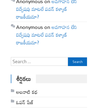
Anonymous
on
అవగాహన లేని
విద్వేషపు మాటలే పవన్ కళ్యాణ్
రాజకీయమా?
Anonymous
on
అవగాహన లేని
విద్వేషపు మాటలే పవన్ కళ్యాణ్
రాజకీయమా?
Search
for:
శీర్షికలు
అల‌నాటి క‌థ‌
ఓపన్ పేజ్