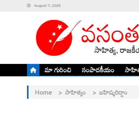
Skip
August 7, 2026
to
content
మా గురించి
సంపాదకీయం
సాహిత
Home
>
సాహిత్యం
>
బహిష్కరిద్దాం