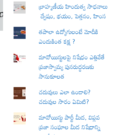
బ్రాహ్మణీయ హిందుత్వ సాధనాలు
ద్వేషం, భయం, పెత్తనం, హింస
త‌పాలా ఉద్యోగులంటే మోదీకి
ఎందుకింత కక్ష ?
మావోయిస్టులపై నిషేధం ఎత్తివేతే
ప్రజాస్వామ్య పునరుద్ధరణకు
సానుకూలత
చదువులు ఎలా ఉండాలి?
చదువుల సారం ఏమిటి?
మావోయిస్టు పార్టీ మీద, విప్లవ
ప్రజా సంఘాల మీద నిషేధాన్ని