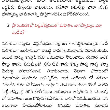
రావాలనుకున్నవారిని కూడా తీసుకోవడానికి ఇష్టపడలేదు. పార్టీకి
చెడ్డపేరు వస్తుందని భావించింది. మహిళా సమస్యపై చాలా వరకు
భూస్వామ్య భావజాలాన్ని పూర్తిగా వదిలించుకోలేకపోయింది.
ప్రారంభ‌ద‌శ‌లో విప్లవోద్యమంలో మహిళల భాగస్వామ్యం ఎలా
ఉండేది?
మహిళలు ఎప్పుడూ విప్లవోద్యమం పట్ల బాగా ఆకర్షితులయ్యారు. కానీ
మహిళలు “బలహీనులు” కాబట్టి వారికి ఆయుధాలను నిరాకరించింది.
అయితే వాళ్ళు కొట్లాడి మరీ ఆయుధాలు సాధించారు. తరవాత అనేక
సార్లు తాము పురుషులతో సమానులే కాదు కొన్ని సార్లు వాళ్ళ కన్నా
మెరుగ్గా పోరాడగలమని నిరూపించారు. తెభాగా పోరాటంలో
మహిళలను సాయుధం కానివ్వలేదు. రాణి సంకెయిల్ లో మహిళా
వలంటీర్ దళం పోలీసులను బంధించి తుపాకులు గుంజుకొంటే వాటిని
పార్టీ తప్పుబట్టి తిరిగి పోలీసులకు ఆయుధాలు అప్పగించింది. దు అర్స్
లో మహిళలు గుంజుకొచ్చిన తుపాకులను బావిలో పడవేయించింది. ఇక
తెలంగాణా సాయుధపోరాటంలో కొందరు మహిళలు దళాలకు