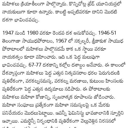
మహిళలు క్రియాశీలంగా పాల్గొన్నారు. కొన్నిచోట్ల ట్రేడ్ యూనియన్లలో
నాయకులుగా కూడా ఉన్నారు. కాబట్టి అప్పటివరకూ దానిని మొదటి
దశగా భావించవచ్చు.
1947 నుండి 1980 వరకూ రెండవ దశ అనుకోవచ్చు. 1946-51
తెలంగాణా సాయుధపోరాటం, 1967 లో నక్సల్బరీ, శ్రీకాకుళ సాయుధ
పోరాటాలలో మహిళలు పాల్గొనడమే కాక ఒక స్థాయి వరకూ
నాయకత్వం కూడా వహించారు. ఇది ఒక పెద్ద మలుపుగా
భావించవచ్చు. 67-77 దశకాన్ని కల్లోల దశాబ్దం అనేవారు. ఈ కాలంలో
దేశవ్యాప్తంగా మహిళలు పెద్ద ఎత్తున నిత్యవసరాల ధరల పెరుగుదలకి
వ్యతిరేకంగా, వరకట్నసమస్య, వరకట్న మరణాలు, కుటుంబ హింసలకు
వ్యతిరేకంగా పెద్ద ఎత్తున ఉద్యమాలు నడిపారు. ఈ పోరాటాలకు
మహిళలు మహిళా కోణాన్ని, సృజనాత్మక రూపాలను జోడించారు.
మహిళా సంఘాలు ప్రత్యేకంగా మహిళా సమస్యలపై ఒక మేరకు
పనిచేయడం మొదలుపెట్టాయి. ఇవన్నీ ఫెమినిస్టు భావజాలానికి స్ఫూర్తిని
ఇచ్చాయి. ఎమర్జెన్సీ నిర్బంధానికి వ్యతిరేకంగా వెల్లువెత్తిన నిరసనలో