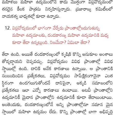
మహిళలు మహిళా ఉద్యమంలోనే కాదు మొత్తంగా విప్లవోద్యమంలో
తనదైన కీలక పాత్రను నిర్వహిస్తున్నారు. ప్రజారాజ్య కమిటీలలో
నాయకత్వ బాధ్యతల్లో కూడా ఉన్నారు.
విప్లవోద్యమంలో భాగంగా వేర్వేరు ప్రాంతాల్లోజరుగుతున్న
మహిళా ఉద్యమాలకు, దండకారణ్య మహిళా ఉద్యమానికి మధ్య
కూడా తేడా ఉన్నట్లుంది. నిజమేనా? ఏమిటా తేడా?
తేడా ఉంది. అయితే దండకారణ్యంలో కృషికి కొన్ని అనుకూల అంశాలు
తోడ్పడ్డాయని చెప్పవచ్చు. విప్లవోద్యమం వివిధ ప్రాంతాల్లో వివిధ
స్థాయిల్లో ఉంది. దానికి అనేక కారణాలు ఉన్నాయి. ఆ ప్రాంతానికి
సంబందించిన ప్రత్యేకతలు, విప్లవోద్యమం సాపేక్షికంగానైనా ఎంత
స్థిరంగా ఉండగలుగుతోందనే దానిపైనా, అక్కడి సమాజంలోని
ప్రత్యేకతలు ఇలా ఎన్నో కారణాలు ఉంటాయి. అటవీ ప్రాంతాల్లోని
ఉద్యమానికీ మైదాన ప్రాంతాల్లోని ఉద్యమానికీ కూడా తేడాలుంటాయి.
అంతెందుకు, దండకారణ్యంలోనే అన్ని ప్రాంతాల్లోనూ సమాన మైన
స్థాయిలో మహిళా ఉద్యమం లేదు. కొన్ని ప్రాంతాల్లో బాగా అభివృద్ధి