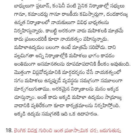
బాధ్యులుగా ప్లటూన్, కంపెనీ వంటి సైనిక నిర్మాణాల్లో సభ్యులు
గానూ, కమాండర్లు గానూ రాజకీయ కమిస్సార్లుగా, దండకారణ్య
ఉన్నత నిర్మాణాలలో నాయకులుగా వివిధ బాధ్యతలను
నిర్వహిస్తున్నారు. కాబట్టి ఆరకంగా వారు మహిళలకి మాత్రమే
కాదు ప్రజలందరికీ కూడా నాయకత్వం వహిస్తున్నారు.
మహిళాఉద్యమం బలంగా ఉంటే మాత్రమే సరిపోదు. దాని
వల్లమిగతా అన్ని నిర్మాణాల్లోకి మహిళలు భాగం కావడం
అంతిమంగా అసమానతలను రూపమాపడానికి కీలకం అవుతుంది.
మొత్తంగా విప్లవోద్యమానికి మార్గదర్శనం చేసే నాయకత్వంలో
సగం మహిళలు ఉన్నప్పుడే వ్యవస్థను సమగ్రంగా సమూలంగా
మార్చగలుగుతాము. ఆరకమైన నిర్మాణాలను మనం అక్కడ
చూస్తున్నాం. అంతే కాదు అక్కడి మహిళా ఉద్యమం సామ్రాజ్య
వాదానికి వ్యతిరేకంగా కూడా కార్యక్రమాలను నిర్వహిస్తోంది.
అక్కడి ఉద్యమ సమగ్రతకి ఇది ఒక ఉదాహరణ.
లైంగిక వివక్ష గురించి ఇంత ప్రజాస్వామిక చర్చ జరుగుతున్న