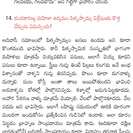
గెలవలేదు, గెలవబోదు” అని గట్టిగా ప్రచారం చేసింది.
దండకారణ్య మహిళా ఉద్యమం పితృస్వామ్య విశ్లేషణకు కొత్త
చేర్పును ఏమిచ్చింది?
ఆదివాసీ సమాజంలో పితృస్వామ్యం అసలు ఉండదు అని కూడా
కొంతమంది భావిస్తారు. కానీ పితృస్వామిక సంస్కృతిలో భాగంగా
మహిళలు మాత్రమే చెయ్యవలిసిన పనులు, అలాగే చెయ్య కూడని
పనులు కూడా ఉన్నాయి. స్త్రీలు గుడ్లు తింటే పిల్లలు కలగరు అనే అంధ
విశ్వాసంతో వాళ్ళని గుడ్లు తిననివ్వరు. పొలం కూడా మగవాళ్ళు
దున్నాలి. పంట కోస్తే అంతా తాలు అయిపోతుందని భావించి
ఆడవాళ్ళను కోతల్లో పాల్గొననివ్వరు. కళ్ళాల్లో అడుగుపెట్టకూడదు.
ఆహార సేకరణ వాళ్ళు మాత్రమే చెయ్యాలి. వేటలో పాల్గొనకూడదు. వేట
పడదు అని భావిస్తారు. అలాగే బహిష్టు సమయంలో ఊరికి దూరంగా
వంటరిగా అందుకోసం ప్రత్యేకించిన గుడిసెలో ఉండాలి. అలా దూరం
పెట్టడం బ్రాహ్మణ సాంప్రదాయం మాత్రమే కాదు. (అదికూడా దక్షిణ
భారతంలోనే) ఆదివాసీ సాంప్రదాయం కూడా. వివాహం తరవాత స్త్రీలను