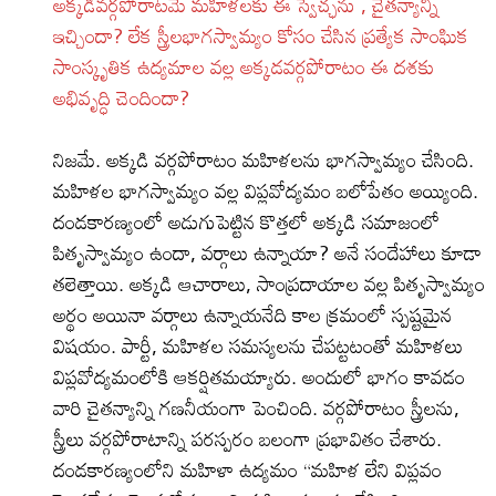
అక్కడివర్గపోరాటమే మహిళలకు ఈ స్వేచ్ఛ‌ను , చైతన్యాన్ని
ఇచ్చిందా? లేక స్త్రీలభాగస్వామ్యం కోసం చేసిన ప్రత్యేక సాంఘిక
సాంస్కృతిక ఉద్యమాల వల్ల అక్కడవర్గపోరాటం ఈ దశకు
అభివృద్ధి చెందిందా?
నిజమే. అక్కడి వర్గపోరాటం మహిళలను భాగస్వామ్యం చేసింది.
మహిళల భాగస్వామ్యం వల్ల విప్లవోద్యమం బలోపేతం అయ్యింది.
దండకారణ్యంలో అడుగుపెట్టిన కొత్తలో అక్కడి సమాజంలో
పితృస్వామ్యం ఉందా, వర్గాలు ఉన్నాయా? అనే సందేహాలు కూడా
తలెత్తాయి. అక్కడి ఆచారాలు, సాంప్రదాయాల వల్ల పితృస్వామ్యం
అర్థం అయినా వర్గాలు ఉన్నాయనేది కాల క్రమంలో స్పష్టమైన
విషయం. పార్టీ, మహిళల సమస్యలను చేపట్టటంతో మహిళలు
విప్లవోద్యమంలోకి ఆకర్షితమయ్యారు. అందులో భాగం కావడం
వారి చైతన్యాన్ని గణనీయంగా పెంచింది. వర్గపోరాటం స్త్రీలను,
స్త్రీలు వర్గపోరాటాన్ని పరస్పరం బలంగా ప్రభావితం చేశారు.
దండకారణ్యంలోని మహిళా ఉద్యమం “మహిళ లేని విప్లవం