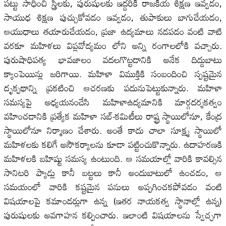
పట్టు సాధించి స్త్రీలకు, పురుషులకు ఇద్దరికీ రాజకీయ శిక్షణ ఇవ్వడం,
సాయుధ శిక్షణ పుచ్చుకోవడం ఇవ్వడం, తుపాకులు బాగుచేయడం,
ఆయుధాలు తయారుచేయడం, ప్రజా ఉద్యమాలు నడపడం వంటి వాటి
వరకూ మహిళలు విప్లవోద్యమం లోని అన్ని రంగాలలోకి వచ్చారు.
పురుషాధిపత్య భావజాలం వదలగొట్టడానికి అనేక దిద్దుబాటు
క్యాంపెయిన్లు జరిగాయి. మహిళా విముక్తికి సంబందించి స్పష్టమైన
దృక్పథాన్ని ప్రకటించి ఆచరణకు పదునుపెట్టుకున్నారు. మహిళా
సమస్యపై అధ్యయనంచేసి మహిళాఉద్యమానికి మార్గదర్శకత్వం
వహించడానికి ప్రత్యేక మహిళా సబ్-కమిటీలు రాష్ట్ర స్థాయిలోనూ, కేంద్ర
స్థాయిలోనూ నిర్మాణం చేశారు. అంతే కాదు చాలా సూక్ష్మ స్థాయిలో
మహిళలకు కలిగే అసౌకర్యాలను కూడా పట్టించుకొన్నారు. ఉదాహరణకి
మహిళలకి బహిష్టు సమస్య ఉంటుంది. ఆ సమయాల్లో వారికి కావల్సిన
సానిటరి ప్యాడ్లు కానీ బట్టలు కానీ అందుబాటులో ఉంచడం, ఆ
సమయంలో వారికి కష్టమైన పనులు అప్పగించకపోవడం వంటి
విషయాలపై కమాండర్లుగా ఉన్న (ఇతర నాయకత్వ స్థానాల్లో ఉన్న)
పురుషులకు అవగాహన కల్పించారు. ఇలాంటి విషయాలను స్వేచ్ఛగా