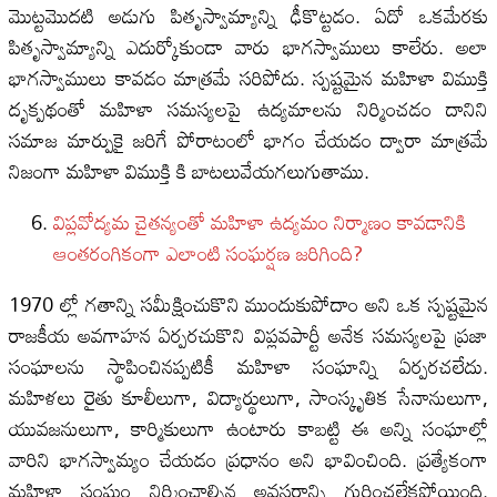
మొట్టమొదటి అడుగు పితృస్వామ్యాన్ని ఢీకొట్టడం. ఏదో ఒకమేరకు
పితృస్వామ్యాన్ని ఎదుర్కోకుండా వారు భాగస్వాములు కాలేరు. అలా
భాగస్వాములు కావడం మాత్రమే సరిపోదు. స్పష్టమైన మహిళా విముక్తి
దృక్పథంతో మహిళా సమస్యలపై ఉద్యమాలను నిర్మించడం దానిని
సమాజ మార్పుకై జరిగే పోరాటంలో భాగం చేయడం ద్వారా మాత్రమే
నిజంగా మహిళా విముక్తి కి బాటలువేయగలుగుతాము.
విప్లవోద్యమ చైతన్యంతో మహిళా ఉద్యమం నిర్మాణం కావడానికి
ఆంతరంగికంగా ఎలాంటి సంఘర్షణ జరిగింది?
1970 ల్లో గతాన్ని సమీక్షించుకొని ముందుకుపోదాం అని ఒక స్పష్టమైన
రాజకీయ అవగాహన ఏర్పరచుకొని విప్లవపార్టీ అనేక సమస్యలపై ప్రజా
సంఘాలను స్థాపించినప్పటికీ మహిళా సంఘాన్ని ఏర్పరచలేదు.
మహిళలు రైతు కూలీలుగా, విద్యార్థులుగా, సాంస్కృతిక సేనానులుగా,
యువజనులుగా, కార్మికులుగా ఉంటారు కాబట్టి ఈ అన్ని సంఘాల్లో
వారిని భాగస్వామ్యం చేయడం ప్రధానం అని భావించింది. ప్రత్యేకంగా
మహిళా సంఘం నిర్మించాల్సిన అవసరాన్ని గుర్తించలేకపోయింది.