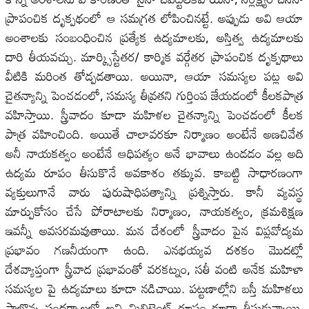
ప్రాపంచిక దృక్పథంలో ఆ సమగ్రత లోపించినట్టే. అప్పుడు అవి ఆయా
అంశాలకు సంబంధించిన ప్రత్యేక ఉద్యమాలకు, అస్తిత్వ ఉద్యమాలకు
దారి తీయవచ్చు. మార్క్సిస్టేతర/ కార్మిక వర్గేతర ప్రాపంచిక దృక్పథాలు
వీటికి మరింత తోడ్పడతాయి. అయినా, ఆయా సమస్యల పట్ల అవి
చైతన్యాన్ని పెంచడంలో, సమస్య తీవ్రతని గుర్తింప జేయడంలో కీలకపాత్ర
వహిస్తాయి. స్త్రీవాదం కూడా మహిళల చైతన్యాన్ని పెంచడంలో కీలక
పాత్ర వహించింది. అయితే చాలావరకూ నిర్మాణం అంటేనే అణచివేత
అనీ నాయకత్వం అంటేనే ఆధిపత్యం అనే భావాలు ఉండడం వల్ల అది
ఉద్యమ రూపం తీసుకొనే అవకాశం తక్కువ. కాబట్టి సాధారణంగా
వ్యక్తులుగానే వారు పురుషాధిపత్యాన్ని ప్రశ్నిస్తారు. కానీ వ్యవస్థ
మార్పుకోసం చేసే పోరాటాలకు నిర్మాణం, నాయకత్వం, క్రమశిక్షణ
ఇవన్నీ అవసరమవుతాయి. మన దేశంలో స్త్రీవాదం పైన విప్లవోద్యమ
ప్రభావం గణనీయంగా ఉంది. ఎనభయ్యవ దశకం మొదట్లో
దేశవ్యాప్తంగా స్త్రీవాద ప్రభావంతో వరకట్నం, సతీ వంటి అనేక మహిళా
సమస్యల పై ఉద్యమాలు కూడా నడిచాయి. పట్టణాల్లోని బస్తీ మహిళలు
పాల్గొన్న సందర్భాలలో అవి మిలిటెంట్ రూపం కూడా తీసుకున్నాయి.