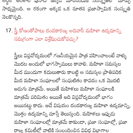
ఆర్థిక అంశాల పునాది ఇక్కడ మారినందుకే సంస్కృతిలో మార్పు
సాధ్యమైంది. ఆ రకంగా అక్కడ ఒక నూతన ప్రజాస్వామిక సంస్కృతి
నెలకొన్నది.
స్త్రీ కోణంతోపాటు దండకారణ్య ఆదివాసీ మహిళా ఉద్యమాన్ని
సమగ్రంగా ఎలా విశ్లేషించుకోవచ్చు?
స్త్రీలు విప్లవోద్యమంలో గణనీయమైన పాత్ర వహించాలంటే వాళ్ళు
మొదట అందులో భాగస్వాములు కావాలి. మహిళా సమస్యల
మీద ముందుగా కదులుతారు కాబట్టి ఆ సమస్యల ప్రాతిపదిక
మీద మహిళా సంఘాలలో సంఘటితం కావడం ఒక మొదటి
అడుగు మాత్రమే. అయితే మహిళలు మహిళా సంఘాలకి
మాత్రమే పరిమితం అయితే అది విప్లవోద్యమంలో భాగం
అయినట్టు కాదు. అదే విషయం దండకారణ్య మహిళా ఉద్యమాన్ని,
మొత్తం ఉద్యమాన్ని చూస్తే తెలుస్తుంది. మహిళలు ఇప్పుడు
మహిళా సంఘాలల్లో మాత్రమే కాకుండా, ప్రజా సంఘాల్లో, ప్రజా
రాజ్య కమిటీల్లో వాటికి సంబందించిన వివిధ విభాగాల