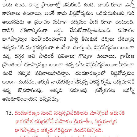
చెంది ఉంది. కొన్ని ప్రాంతాల్లో వెనుకబడి ఉంది. దానికి కూడా ఎన్నో
కారణాలు ఉంటాయి. అంతే కాదు విప్లవోద్యమం ఒడిదుడుకులకు గురి
అయినపుడు ఆ ప్రభావం మహిళా ఉద్యమం మీద కూడా ఉంటుంది.
దానిని గతితార్కికంగా అర్థం చేసుకోవాల్సిఉంటుంది. మహిళల
భాగస్వామ్యం పెంపొందించడానికి పార్టీ తీసుకునే చర్యలు దేశవ్యాప్త
ఉద్యమానికి మార్గదర్శకంగా ఉండేలా చూస్తుంది. విప్లవోద్యమం బలంగా
ఉన్న దగ్గర అవి సాధించే ఫలితాలు గొప్పగా ఉంటాయి. గ్రామీణ
ప్రాంతంలో భూస్వామ్యం బలంగా ఉన్న చోట విప్లవోద్యమం బలహీనంగా
ఉంటే తక్కువ ఫలితాలుసాధిస్తాం. దండకారణ్యంలో విప్లవోద్యమం
బలంగా ఉండడం, అక్కడి నాయకత్వం చేస్తున్న విశిష్ట కృషి, ఉద్యమానికి
ఉన్న కొనసాగింపు, అక్కడి సమాజపు ప్రత్యేకతలు ఇవన్నీ
అనుకూలించాయని చెప్పవచ్చు.
దండకారణ్యం నుంచి వస్తున్ననివేదికలను చూస్తోంటే ఆధునిక
భారతదేశ చరిత్రలోనే మహిళల క్రియాశీల, నిర్ణయాత్మక
భాగస్వామ్యం అక్కడ గరిష్టంగా ఉందనిపిస్తోంది.