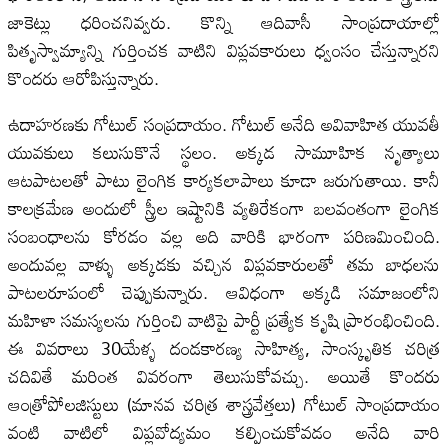
జాకెట్లు ధరించనివ్వరు. కొన్ని ఆదివాసీ సాంప్రదాయాల్లో
పితృస్వామ్యాన్ని గుర్తించక వాటిని విప్లవకారులు ధ్వంసం చేస్తున్నారని
కొందరు ఆరోపిస్తున్నారు.
ఉదాహరణకు గోటుల్ సంప్రదాయం. గోటుల్ అనేది అవివాహిత యువతీ
యువకులు కలుసుకొనే స్థలం. అక్కడ సామూహిక నృత్యాలు
ఆటపాటలతో పాటు లైంగిక కార్యకలాపాలు కూడా జరుగుతాయి. కానీ
కాలక్రమేణ అందులో స్త్రీల ఇష్టానికి వ్యతిరేకంగా బలవంతంగా లైంగిక
సంబంధాలను కోరడం వల్ల అది వారికి భారంగా పరిణమించింది.
అందువల్ల వాళ్ళు అక్కడకు వచ్చిన విప్లవకారులతో తమ బాధలను
పాటలరూపంలో చెప్పుకున్నారు. ఆవిధంగా అక్కడి సమాజంలోని
మహిళా సమస్యలను గుర్తించి వాటిపై పార్టీ ప్రత్యేక కృషి ప్రారంభించింది.
ఈ వివరాలు 30యేళ్ళ దండకారణ్య సాహిత్య, సాంస్కృతిక చరిత్ర
చదివితే మరింత వివరంగా తెలుసుకోవచ్చు. అయితే కొందరు
ఆంత్రోపోలజిస్టులు (మానవ చరిత్ర శాస్త్రవేత్తలు) గోటుల్ సాంప్రదాయం
వంటి వాటిలో విప్లవోద్యమం కల్పించుకోవడం అనేది వారి