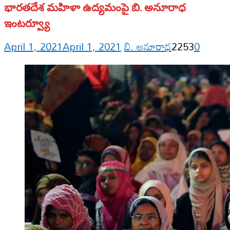
భారతదేశ మహిళా ఉద్యమంపై బి. అనూరాధ
ఇంటర్వ్యూ
April 1, 2021
April 1, 2021
బి. అనూరాధ
2253
0