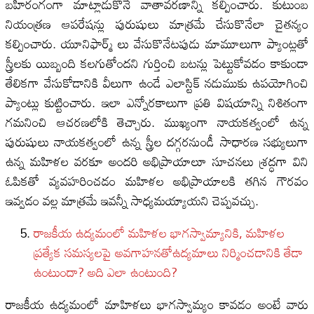
బహిరంగంగా మాట్లాడుకొనే వాతావరణాన్ని కల్పించారు. కుటుంబ
నియంత్రణ ఆపరేషన్లు పురుషులు మాత్రమే చేసుకొనేలా చైతన్యం
కల్పించారు. యూనిఫార్మ్ లు వేసుకొనేటపుడు మామూలుగా ప్యాంట్లతో
స్త్రీలకు యిబ్బంది కలగుతోందని గుర్తించి బటన్లు పెట్టుకోవడం కాకుండా
తేలికగా వేసుకోడానికి వీలుగా ఉండే ఎలాస్టిక్ నడుముకు ఉపయోగించి
ప్యాంట్లు కుట్టించారు. ఇలా ఎన్నోరకాలుగా ప్రతి విషయాన్ని నిశితంగా
గమనించి ఆచరణలోకి తెచ్చారు. ముఖ్యంగా నాయకత్వంలో ఉన్న
పురుషులు నాయకత్వంలో ఉన్న స్త్రీల దగ్గరనుండీ సాధారణ సభ్యులుగా
ఉన్న మహిళల వరకూ అందరి అభిప్రాయాలూ సూచనలు శ్రద్ధగా విని
ఓపికతో వ్యవహరించడం మహిళల అభిప్రాయాలకి తగిన గౌరవం
ఇవ్వడం వల్ల మాత్రమే ఇవన్నీ సాధ్యమయ్యాయని చెప్పవచ్చు.
రాజకీయ ఉద్యమంలో మహిళల భాగస్వామ్యానికి, మహిళల
ప్రత్యేక సమస్యలపై అవగాహనతోఉద్యమాలు నిర్మించడానికి తేడా
ఉంటుందా? అది ఎలా ఉంటుంది?
రాజకీయ ఉద్యమంలో మాహిళలు భాగస్వామ్యం కావడం అంటే వారు