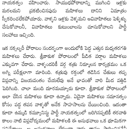
నాయకత్వం వహించారు. సాయుధపోరాటాన్ని ముగించి ఇళ్లకు
మరలమని ప్రకటించినపుడు మహిళలు దానిని ఏమాత్రం
స్వీకరించలేకపోయారు. వాళ్ళని ఇళ్లకు వెళ్ళమని అవివాహితలు పెళ్ళిళ్ళు
చేసుకోవాలనీ, వివాహితలు కుటుంబాలను చూసుకోవాలని పార్టీ
సలహాలు ఇచ్చింది.
ఇక నక్సల్బరీ పోరాటం సందర్భంగా అందులోకి పెద్ద ఎత్తున మధ్యతరగతి
మహిళలు చేరారు. శ్రీకాకుళ పోరాటంలో పీడిత వర్గాల మహిళలు
ఎక్కువగా చేరారు. వాళ్ళందరికీ వర్గ శత్రు నిర్మూలన కార్యక్రమం ఒక
ఆగ్ని పరీక్షలాగా మారింది. శత్రువు రక్తంలో తడిసిన చేతులు తప్ప
విప్లవాన్ని విజయవంతం చేయలేవు అనే భావంతో వారి మీద వత్తిడి
పెరిగింది. చాలా మంది దూరమయ్యారు కూడా. శ్రీకాకుళ పోరాటంలో
అలా చేసిన మహిళలు కూడా ఉన్నారు. ఏదైనా మహిళలు సమానత్వం
కోసం పడ్డ తపన వాళ్ళతో అనేక సాహసాలను చేయించింది. ఇదంతా
కూడా ఉమ్మడి కమ్యూనిస్టు పార్టీ నాయకత్వంలో జరిగినప్పటికీ తరవాతి
కాలం నాటి విప్లవోద్యమంలో మహిళలకి ఈ అనుభవాలు ఒక భూమికగా
పనిచేశాయి. ఆ అనుభవాలు లేకుండా వారు తాము సాధించినవేవీ