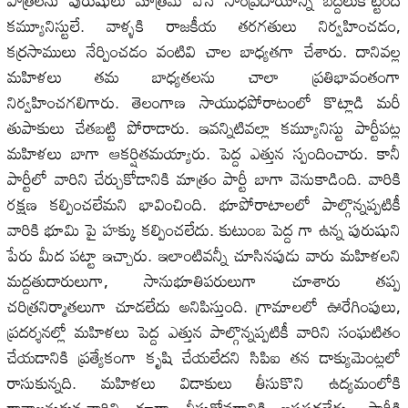
పాత్రలను పురుషులు మాత్రమే వేసే సాంప్రదాయాన్ని బద్దలుకొట్టింది
కమ్యూనిస్టులే. వాళ్ళకి రాజకీయ తరగతులు నిర్వహించడం,
కర్రసాములు నేర్పించడం వంటివి చాల బాధ్యతగా చేశారు. దానివల్ల
మహిళలు తమ బాధ్యతలను చాలా ప్రతిభావంతంగా
నిర్వహించగలిగారు. తెలంగాణ సాయుధపోరాటంలో కొట్లాడి మరీ
తుపాకులు చేతబట్టి పోరాడారు. ఇవన్నిటివల్లా కమ్యూనిస్టు పార్టీపట్ల
మహిళలు బాగా ఆకర్షితమయ్యారు. పెద్ద ఎత్తున స్పందించారు. కానీ
పార్టీలో వారిని చేర్చుకోడానికి మాత్రం పార్టీ బాగా వెనుకాడింది. వారికి
రక్షణ కల్పించలేమని భావించింది. భూపోరాటాలలో పాల్గొన్నప్పటికీ
వారికి భూమి పై హక్కు కల్పించలేదు. కుటుంబ పెద్ద గా ఉన్న పురుషుని
పేరు మీద పట్టా ఇచ్చారు. ఇలాంటివన్నీ చూసినపుడు వారు మహిళలని
మద్దతుదారులుగా, సానుభూతిపరులుగా చూశారు తప్ప
చరిత్రనిర్మాతలుగా చూడలేదు అనిపిస్తుంది. గ్రామాలలో ఊరేగింపులు,
ప్రదర్శనల్లో మహిళలు పెద్ద ఎత్తున పాల్గొన్నప్పటికీ వారిని సంఘటితం
చేయడానికి ప్రత్యేకంగా కృషి చేయలేదని సి‌పి‌ఐ తన డాక్యుమెంట్లలో
రాసుకున్నది. మహిళలు విడాకులు తీసుకొని ఉద్యమంలోకి