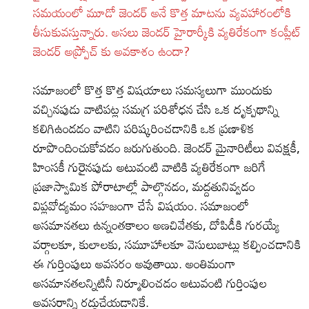
సమయంలో మూడో జెండర్ అనే కొత్త మాటను వ్యవహారంలోకి
తీసుకువస్తున్నారు. అసలు జెండర్ హైరార్కీకి వ్యతిరేకంగా కంప్లీట్
జెండర్ అప్ప్రోచ్ కు అవకాశం ఉందా?
సమాజంలో కొత్త కొత్త విషయాలు సమస్యలుగా ముందుకు
వచ్చినపుడు వాటిపట్ల సమగ్ర పరిశోధన చేసి ఒక దృక్పథాన్ని
కలిగిఉండడం వాటిని పరిష్కరించడానికి ఒక ప్రణాళిక
రూపొందించుకోవడం జరుగుతుంది. జెండర్ మైనారిటీలు వివక్షకీ,
హింసకీ గురైనపుడు అటువంటి వాటికి వ్యతిరేకంగా జరిగే
ప్రజాస్వామిక పోరాటాల్లో పాల్గొనడం, మద్దతునివ్వడం
విప్లవోద్యమం సహజంగా చేసే విషయం. సమాజంలో
అసమానతలు ఉన్నంతకాలం అణచివేతకు, దోపిడీకి గురయ్యే
వర్గాలకూ, కులాలకు, సమూహాలకూ వెసులుబాట్లు కల్పించడానికి
ఈ గుర్తింపులు అవసరం అవుతాయి. అంతిమంగా
అసమానతలన్నిటినీ నిర్మూలించడం అటువంటి గుర్తింపుల
అవసరాన్ని రద్దుచేయడానికే.