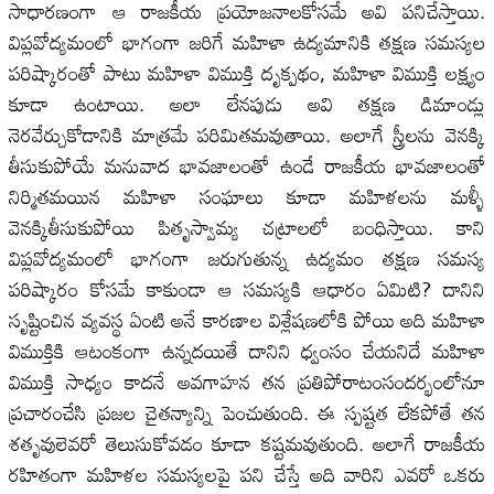
సాధారణంగా ఆ రాజకీయ ప్రయోజనాలకోసమే అవి పనిచేస్తాయి.
విప్లవోద్యమంలో భాగంగా జరిగే మహిళా ఉద్యమానికి తక్షణ సమస్యల
పరిష్కారంతో పాటు మహిళా విముక్తి దృక్పథం, మహిళా విముక్తి లక్ష్యం
కూడా ఉంటాయి. అలా లేనపుడు అవి తక్షణ డిమాండ్లు
నెరవేర్చుకోడానికి మాత్రమే పరిమితమవుతాయి. అలాగే స్త్రీలను వెనక్కి
తీసుకుపోయే మనువాద భావజాలంతో ఉండే రాజకీయ భావజాలంతో
నిర్మితమయిన మహిళా సంఘాలు కూడా మహిళలను మళ్ళీ
వెనక్కితీసుకుపోయి పితృస్వామ్య చట్రాలలో బంధిస్తాయి. కాని
విప్లవోద్యమంలో భాగంగా జరుగుతున్న ఉద్యమం తక్షణ సమస్య
పరిష్కారం కోసమే కాకుండా ఆ సమస్యకి ఆధారం ఏమిటి? దానిని
సృష్టించిన వ్యవస్థ ఏంటి అనే కారణాల విశ్లేషణలోకి పోయి అది మహిళా
విముక్తికి ఆటంకంగా ఉన్నదయితే దానిని ధ్వంసం చేయనిదే మహిళా
విముక్తి సాధ్యం కాదనే అవగాహన తన ప్రతిపోరాటంసందర్భంలోనూ
ప్రచారంచేసి ప్రజల చైతన్యాన్ని పెంచుతుంది. ఈ స్పష్టత లేకపోతే తన
శతృవులెవరో తెలుసుకోవడం కూడా కష్టమవుతుంది. అలాగే రాజకీయ
రహితంగా మహిళల సమస్యలపై పని చేస్తే అది వారిని ఎవరో ఒకరు