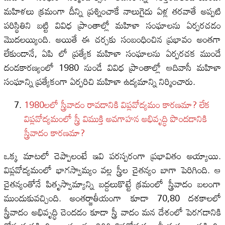
మహిళలు క్రమంగా దీన్ని ప్రశ్నించాకే నాలుగైదు ఏళ్ల తరవాతే అప్పటి
పరిస్థితిని బట్టి వివిధ ప్రాంతాల్లో మహిళా సంఘాలను ఏర్పరచడం
మొదలయ్యింది. అయితే ఈ చర్చకు సంబంధించిన ప్రభావం అంతగా
లేకుండానే, ఏపి లో ప్రత్యేక మహిళా సంఘాలను ఏర్పరచక ముందే
దండకారణ్యంలో 1980 నుండే వివిధ ప్రాంతాల్లో ఆదివాసీ మహిళా
సంఘాన్ని ప్రత్యేకంగా ఏర్పరిచి మహిళా ఉద్యమాన్ని నిర్మించారు.
1980లలో స్త్రీవాదం రావడానికి విప్లవోద్యమం కారణమా? లేక
విప్లవోద్యమంలో స్త్రీ విముక్తి అవగాహన అభివృద్ధి పొందడానికి
స్త్రీవాదం కారణమా?
ఒక్క మాటలో చెప్పాలంటే ఇవి పరస్పరంగా ప్రభావితం అయ్యాయి.
విప్లవోద్యమంలో భాగస్వామ్యం వల్ల స్త్రీల చైతన్యం బాగా పెరిగింది. ఆ
చైతన్యంతోనే పితృస్వామ్యాన్ని బద్దలుకొట్టే క్రమంలో స్త్రీవాదం బలంగా
ముందుకువచ్చింది. అంతర్జాతీయంగా కూడా 70,80 దశకాలలో
స్త్రీవాదం అభివృద్ధి చెందడం కూడా స్త్రీ వాదం మన దేశంలో పెరగడానికి