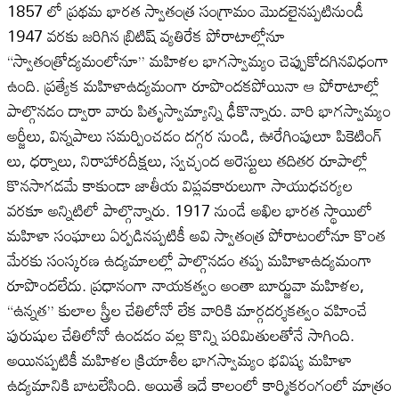
1857 లో ప్రథమ భారత స్వాతంత్ర సంగ్రామం మొదలైనప్పటినుండీ
1947 వరకు జరిగిన బ్రిటిష్ వ్యతిరేక పోరాటాల్లోనూ
“స్వాతంత్రోద్యమంలోనూ” మహిళల భాగస్వామ్యం చెప్పుకోదగినవిధంగా
ఉంది. ప్రత్యేక మహిళాఉద్యమంగా రూపొందకపోయినా ఆ పోరాటాల్లో
పాల్గొనడం ద్వారా వారు పితృస్వామ్యాన్ని ఢీకొన్నారు. వారి భాగస్వామ్యం
అర్జీలు, విన్నపాలు సమర్పించడం దగ్గర నుండి, ఊరేగింపులూ పికెటింగ్
లు, ధర్నాలు, నిరాహారదీక్షలు, స్వచ్ఛంద అరెస్టులు తదితర రూపాల్లో
కొనసాగడమే కాకుండా జాతీయ విప్లవకారులుగా సాయుధచర్యల
వరకూ అన్నిటిలో పాల్గొన్నారు. 1917 నుండే అఖిల భారత స్థాయిలో
మహిళా సంఘాలు ఏర్పడినప్పటికీ అవి స్వాతంత్ర పోరాటంలోనూ కొంత
మేరకు సంస్కరణ ఉద్యమాలల్లో పాల్గొనడం తప్ప మహిళాఉద్యమంగా
రూపొందలేదు. ప్రధానంగా నాయకత్వం అంతా బూర్జువా మహిళల,
“ఉన్నత” కులాల స్త్రీల చేతిలోనో లేక వారికి మార్గదర్శకత్వం వహించే
పురుషుల చేతిలోనో ఉండడం వల్ల కొన్ని పరిమితులతోనే సాగింది.
అయినప్పటికీ మహిళల క్రియాశీల భాగస్వామ్యం భవిష్య మహిళా
ఉద్యమానికి బాటలేసింది. అయితే ఇదే కాలంలో కార్మికరంగంలో మాత్రం