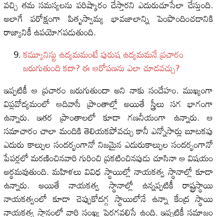
వచ్చి తమ సమస్యలను పరిష్కారం చేస్తారని ఎదురుచూసేలా చేస్తుంది.
అలాగే పరోక్షంగా పితృస్వామ్య భావజాలాన్ని పెంపొందించడానికి
రాజ్యానికీ ఉపయోగపడుతుంది.
కమ్యూనిస్టు ఉద్యమమంటే పురుష ఉద్యమమనే ప్రచారం
జరుగుతుంది క‌దా? ఈ ఆరోపణను ఎలా చూడవచ్చు?
ఇప్పటికీ ఆ ప్రచారం జరుగుతుందా అని నాకు సందేహం. ముఖ్యంగా
విప్లవోద్యమంలో ఆదివాసీ ప్రాంతాల్లో అయితే స్త్రీలు సగ భాగంగా
ఉన్నారు. ఇతర ప్రాంతాలలో కూడా గణనీయంగా ఉన్నారు. ఆ
సమాచారం చాలా మందికి తెలియకపోవచ్చు కానీ ఎన్నోసార్లు బూటకపు
ఎదురు కాల్పుల సందర్భంగానో నిజమైన ఎదురుకాల్పుల సందర్భంగానో
పేపర్లలో మరణించినవారి గురించి ప్రకటించినపుడు చూసినా ఆ విషయం
అర్థమవుతుంది. మహిళలు వివిధ స్థాయిల్లో నాయకత్వ స్థానాల్లో కూడా
ఉన్నారు. అయితే నాయకత్వ స్థానాల్లో ఉన్నప్పటికీ రాష్ట్రస్థాయి
నాయకత్వంలో కూడా చెప్పుకోదగ్గ స్థాయిలోనే ఉన్నా కేంద్ర స్థాయి
నాయకత్వ స్థానంలో వారి సంఖ్య పెరగవలిసే ఉంది. ఇప్పటికీ సమాజం