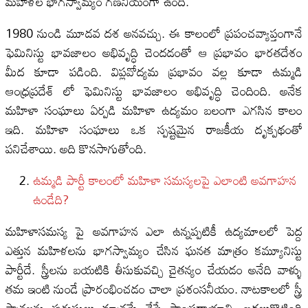
మహిళల భాగస్వామ్యం గణనీయంగా ఉంది.
1980 నుండి మూడవ దశ అనవచ్చు. ఈ కాలంలో ప్రపంచవ్యాప్తంగానే
ఫెమినిస్టు భావజాలం అభివృద్ధి చెందడంతో ఆ ప్రభావం భారతదేశం
మీద కూడా పడింది. విప్లవోద్యమ ప్రభావం వల్ల కూడా ఉమ్మడి
ఆంధ్రప్రదేశ్ లో ఫెమినిస్టు భావజాలం అభివృద్ధి చెందింది. అనేక
మహిళా సంఘాలు ఏర్పడి మహిళా ఉద్యమం బలంగా ఎగసిన కాలం
ఇది. మహిళా సంఘాలు ఒక స్పష్టమైన రాజకీయ దృక్పథంతో
పనిచేశాయి. అది కొనసాగుతోంది.
ఉమ్మడి పార్టీ కాలంలో మహిళా సమస్యలపై ఎలాంటి అవగాహన
ఉండేది?
మహిళాసమస్య పై అవగాహన ఎలా ఉన్నప్పటికీ ఉద్యమాలలో పెద్ద
ఎత్తున మహిళలను భాగస్వామ్యం చేసిన ఘనత మాత్రం కమ్యూనిస్టు
పార్టీదే. స్త్రీలను బయటికి తీసుకువచ్చి చైతన్యం చేయడం అనేది వాళ్ళు
తమ ఇంటి నుండే ప్రారంభించడం చాలా ప్రశంసనీయం. నాటకాలలో స్త్రీ