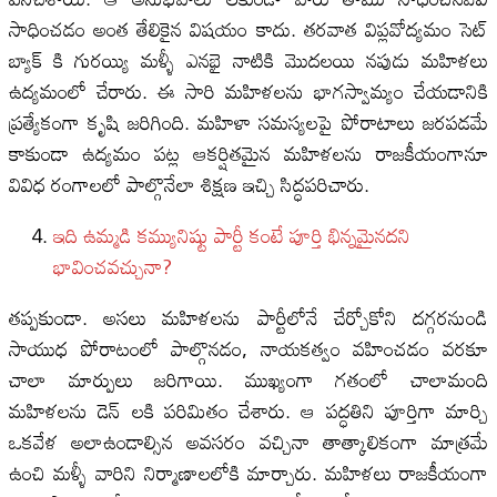
సాధించడం అంత తేలికైన విషయం కాదు. తరవాత విప్లవోద్యమం సెట్
బ్యాక్ కి గురయ్యి మళ్ళీ ఎనభై నాటికి మొదలయి నపుడు మహిళలు
ఉద్యమంలో చేరారు. ఈ సారి మహిళలను భాగస్వామ్యం చేయడానికి
ప్రత్యేకంగా కృషి జరిగింది. మహిళా సమస్యలపై పోరాటాలు జరపడమే
కాకుండా ఉద్యమం పట్ల ఆకర్షితమైన మహిళలను రాజకీయంగానూ
వివిధ రంగాలలో పాల్గొనేలా శిక్షణ ఇచ్చి సిద్ధపరిచారు.
ఇది ఉమ్మడి క‌మ్యునిష్టు పార్టీ కంటే పూర్తి భిన్నమైనదని
భావించవచ్చునా?
తప్పకుండా. అసలు మహిళలను పార్టీలోనే చేర్చోకోని దగ్గరనుండి
సాయుధ పోరాటంలో పాల్గొనడం, నాయకత్వం వహించడం వరకూ
చాలా మార్పులు జరిగాయి. ముఖ్యంగా గతంలో చాలామంది
మహిళలను డెన్ లకి పరిమితం చేశారు. ఆ పద్ధతిని పూర్తిగా మార్చి
ఒకవేళ అలాఉండాల్సిన అవసరం వచ్చినా తాత్కాలికంగా మాత్రమే
ఉంచి మళ్ళీ వారిని నిర్మాణాలలోకి మార్చారు. మహిళలు రాజకీయంగా