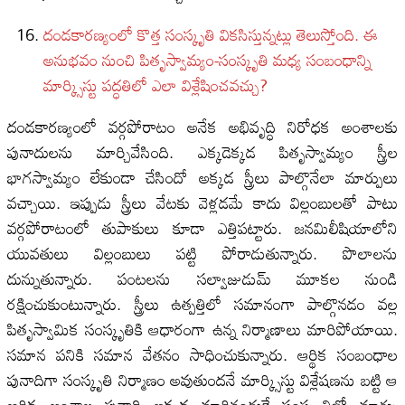
దండకారణ్యంలో కొత్త సంస్కృతి వికసిస్తున్నట్లు తెలుస్తోంది. ఈ
అనుభవం నుంచి పితృస్వామ్యం-సంస్కృతి మధ్య సంబంధాన్ని
మార్క్సిస్టు పద్ధతిలో ఎలా విశ్లేషించవచ్చు?
దండకారణ్యంలో వర్గపోరాటం అనేక అభివృద్ధి నిరోధక అంశాలకు
పునాదులను మార్చివేసింది. ఎక్కడెక్కడ పితృస్వామ్యం స్త్రీల
భాగస్వామ్యం లేకుండా చేసిందో అక్కడ స్త్రీలు పాల్గొనేలా మార్పులు
వచ్చాయి. ఇప్పుడు స్త్రీలు వేటకు వెళ్లడమే కాదు విల్లంబులతో పాటు
వర్గపోరాటంలో తుపాకులు కూడా ఎత్తిపట్టారు. జనమిలీషియాలోని
యువతులు విల్లంబులు పట్టి పోరాడుతున్నారు. పొలాలను
దున్నుతున్నారు. పంటలను సల్వాజుడుమ్ మూకల నుండి
రక్షించుకుంటున్నారు. స్త్రీలు ఉత్పత్తిలో సమానంగా పాల్గొనడం వల్ల
పితృస్వామిక సంస్కృతికి ఆధారంగా ఉన్న నిర్మాణాలు మారిపోయాయి.
సమాన పనికి సమాన వేతనం సాధించుకున్నారు. ఆర్థిక సంబంధాల
పునాదిగా సంస్కృతి నిర్మాణం అవుతుందనే మార్క్సిస్టు విశ్లేషణను బట్టి ఆ