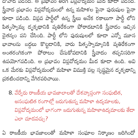
దోహద పడింది. ఆ ప్రభావం తిరిగి విప్లవోద్యమం మీద కూడా పడింది.
స్త్రీవాద ప్రభావం విప్లవోద్యమంలో ఉన్న మహిళల పైనా పురుషుల పైనా
కూడా పడింది. విప్లవ పార్టీలో ఉన్న స్త్రీలు అనేక రకాలుగా పార్టీ లోని
పితృస్వామ్య దృక్పథానికి వ్యతిరేకంగా పోరాడటానికి స్త్రీవాదం ఇచ్చిన
చైతన్యం పని చేసింది. పార్టీ లోని పురుషులలో కూడా ఎన్నో మూస
భావాలను బద్దలు కొట్టడానికి, వారు పితృస్వామ్యానికి వ్యతిరేకంగా
ఆంతరంగికంగా పోరాటం చేసుకోవడానికి స్త్రీవాదం తప్పనిసరిగా
ఉపయోగపడింది. ఆ ప్రభావం విప్లవోద్యమం మీద కూడా ఉంది. అవి
ఒక మేరకు విప్లవోద్యమంలో మహిళా విముక్తి పట్ల స్పష్టమైన దృక్పథాన్ని
ప్రకటించడాన్ని వేగిరపరిచాయి.
వేర్వేరు రాజకీయ భావజాలాలతో దేశవ్యాప్తంగా సంఘటిత,
అసంఘటిత రంగాల్లో జరుగుతున్న మహిళా ఉద్యమాలకు,
విప్లవోద్యమంలో భాగంగా జరుగుతున్న మహిళాఉద్యమాలకు తేడా
ఎలా చూడవచ్చు?
ఏ రాజకీయ భావజాలంతో మహిళా సంఘాల నిర్మాణం జరిగిందో