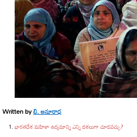
Written by
బి. అనూరాధ
భార‌తదేశ మహిళా ఉద్యమాన్ని ఎన్ని దశలుగా చూడవచ్చు?