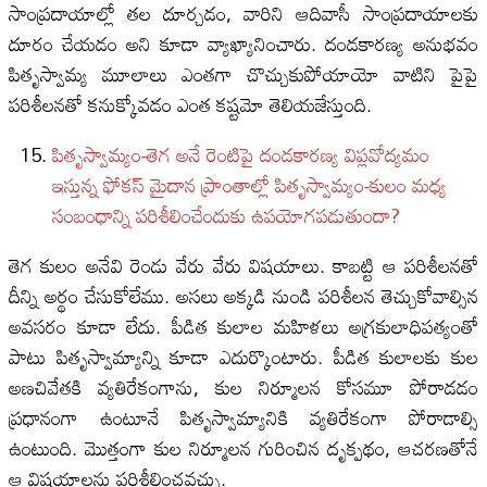
సాంప్రదాయాల్లో తల దూర్చడం, వారిని ఆదివాసీ సాంప్రదాయాలకు
దూరం చేయడం అని కూడా వ్యాఖ్యానించారు. దండకారణ్య అనుభవం
పితృస్వామ్య మూలాలు ఎంతగా చొచ్చుకుపోయాయో వాటిని పైపై
పరిశీలనతో కనుక్కోవడం ఎంత కష్టమో తెలియజేస్తుంది.
పితృస్వామ్యం-తెగ అనే రెంటిపై దండకారణ్య విప్లవోద్యమం
ఇస్తున్న ఫోకస్ మైదాన ప్రాంతాల్లో పితృస్వామ్యం-కులం మధ్య
సంబంధాన్ని పరిశీలించేందుకు ఉపయోగపడుతుందా?
తెగ కులం అనేవి రెండు వేరు వేరు విషయాలు. కాబట్టి ఆ పరిశీలనతో
దీన్ని అర్థం చేసుకోలేము. అసలు అక్కడి నుండి పరిశీలన తెచ్చుకోవాల్సిన
అవసరం కూడా లేదు. పీడిత కులాల మహిళలు అగ్రకులాధిపత్యంతో
పాటు పితృస్వామ్యాన్ని కూడా ఎదుర్కొంటారు. పీడిత కులాలకు కుల
అణచివేతకి వ్యతిరేకంగాను, కుల నిర్మూలన కోసమూ పోరాడడం
ప్రధానంగా ఉంటూనే పితృస్వామ్యానికి వ్యతిరేకంగా పోరాడాల్సి
ఉంటుంది. మొత్తంగా కుల నిర్మూలన గురించిన దృక్పథం, ఆచరణతోనే
ఆ విషయాలను పరిశీలించవచ్చు.