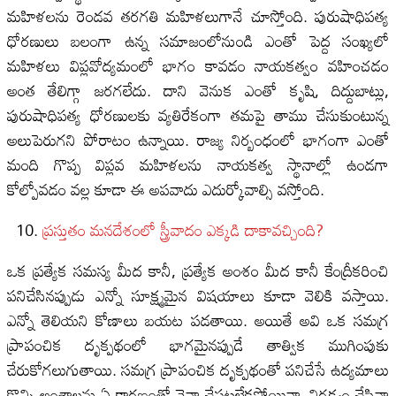
మహిళలను రెండవ తరగతి మహిళలుగానే చూస్తోంది. పురుషాధిపత్య
ధోరణులు బలంగా ఉన్న సమాజంలోనుండి ఎంతో పెద్ద సంఖ్యలో
మహిళలు విప్లవోద్యమంలో భాగం కావడం నాయకత్వం వహించడం
అంత తేలిగ్గా జరగలేదు. దాని వెనుక ఎంతో కృషి, దిద్దుబాట్లు,
పురుషాధిపత్య ధోరణులకు వ్యతిరేకంగా తమపై తాము చేసుకుంటున్న
అలుపెరుగని పోరాటం ఉన్నాయి. రాజ్య నిర్బంధంలో భాగంగా ఎంతో
మంది గొప్ప విప్లవ మహిళలను నాయకత్వ స్థానాల్లో ఉండగా
కోల్పోవడం వల్ల కూడా ఈ అపవాదు ఎదుర్కోవాల్సి వస్తోంది.
ప్ర‌స్తుతం మ‌న‌దేశంలో స్త్రీవాదం ఎక్క‌డి దాకావ‌చ్చింది?
ఒక ప్రత్యేక సమస్య మీద కానీ, ప్రత్యేక అంశం మీద కానీ కేంద్రీకరించి
పనిచేసినప్పుడు ఎన్నో సూక్ష్మమైన విషయాలు కూడా వెలికి వస్తాయి.
ఎన్నో తెలియని కోణాలు బయట పడతాయి. అయితే అవి ఒక సమగ్ర
ప్రాపంచిక దృక్పథంలో భాగమైనప్పుడే తాత్విక ముగింపుకు
చేరుకోగలుగుతాయి. సమగ్ర ప్రాపంచిక దృక్పథంతో పనిచేసే ఉద్యమాలు
కొన్ని అంశాలను ఏ కారణంతో నైనా చేపట్టలేకపోయినా, నిర్లక్ష్యం చేసినా