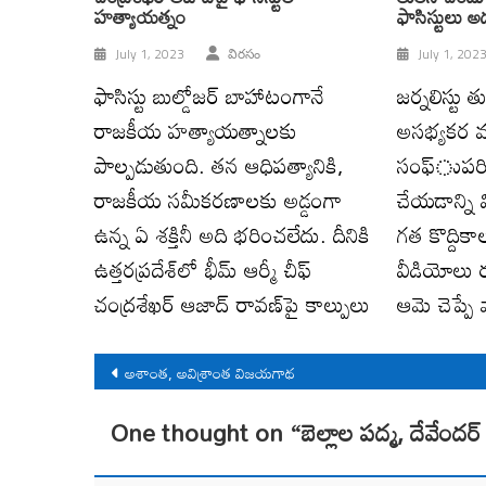
హత్యాయత్నం
ఫాసిస్టులు అడ
July 1, 2023
విరసం
July 1, 202
ఫాసిస్టు బుల్డోజర్‌ బాహాటంగానే
జర్నలిస్టు 
రాజకీయ హత్యాయత్నాలకు
అసభ్యకర మ
పాల్పడుతుంది. తన ఆధిపత్యానికి,
సంఫ్‌ుపరి
రాజకీయ సమీకరణాలకు అడ్డంగా
చేయడాన్ని 
ఉన్న ఏ శక్తినీ అది భరించలేదు. దీనికి
గత కొద్దిక
ఉత్తరప్రదేశ్‌లో భీమ్‌ ఆర్మీ చీఫ్‌
వీడియోలు 
చంద్రశేఖర్‌ ఆజాద్‌ రావణ్‌పై కాల్పులు
ఆమె చెప్పే 
Post
అశాంత, అవిశ్రాంత విజయగాథ
navigation
One thought on “
బెల్లాల పద్మ, దేవేందర