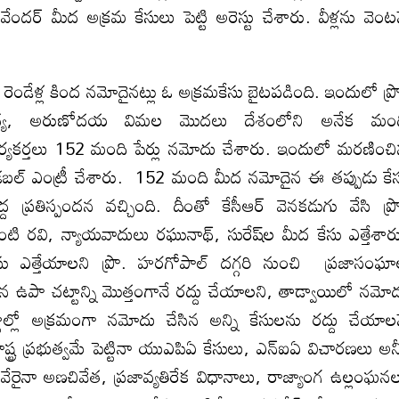
ేందర్‌ మీద అక్రమ కేసులు పెట్టి అరెస్టు చేశారు. వీళ్లను వెంట
రెండేళ్ల కింద నమోదైనట్లు ఓ అక్రమకేసు బైటపడింది. ఇందులో ప్ర
యు సంధ్య, అరుణోదయ విమల మొదలు దేశంలోని అనేక మం
ర్యకర్తలు 152 మంది పేర్లు నమోదు చేశారు. ఇందులో మరణించ
ర్లు డబల్‌ ఎంట్రీ చేశారు. 152 మంది మీద నమోదైన ఈ తప్పుడు కే
ప్రతిస్పందన వచ్చింది. దీంతో కేసీఆర్‌ వెనకడుగు వేసి ప్ర
. గుంటి రవి, న్యాయవాదులు రఘునాథ్‌, సురేష్‌ల మీద కేసు ఎత్తేశార
ఎత్తేయాలని ప్రొ. హరగోపాల్‌ దగ్గరి నుంచి ప్రజాసంఘ
 ఉపా చట్టాన్ని మొత్తంగానే రద్దు చేయాలని, తాడ్వాయిలో నమో
్టాల్లో అక్రమంగా నమోదు చేసిన అన్ని కేసులను రద్దు చేయాల
్ర ప్రభుత్వమే పెట్టినా యుఎపిఏ కేసులు, ఎన్‌ఐఏ విచారణలు అన్
్టీలు వేరైనా అణచివేత, ప్రజావ్యతిరేక విధానాలు, రాజ్యాంగ ఉల్లంఘ