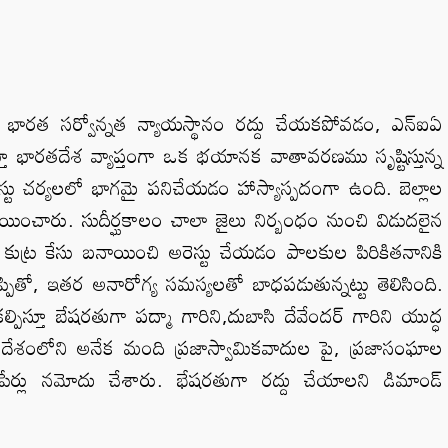
్ల భారత సర్వోన్నత న్యాయస్థానం రద్దు చేయకపోవడం, ఎన్ఐఏ
తూ భారతదేశ వ్యాప్తంగా ఒక భయానక వాతావరణము సృష్టిస్తున్న
స్టు చర్యలలో భాగమై పనిచేయడం హాస్యాస్పదంగా ఉంది. బెల్లాల
నాయించారు. సుదీర్ఘకాలం చాలా జైలు నిర్బంధం నుంచి విడుదలైన
కుట్ర కేసు బనాయించి అరెస్టు చేయడం పాలకుల పిరికితనానికి
ప్పితో, ఇతర అనారోగ్య సమస్యలతో బాధపడుతున్నట్టు తెలిసింది.
పిస్తూ బేషరతుగా పద్మా గారిని,దుబాసి దేవేందర్‌ గారిని యుద్ధ
 దేశంలోని అనేక మంది ప్రజాస్వామికవాదుల పై, ప్రజాసంఘాల
ేర్లు నమోదు చేశారు. భేషరతుగా రద్దు చేయాలని డిమాండ్