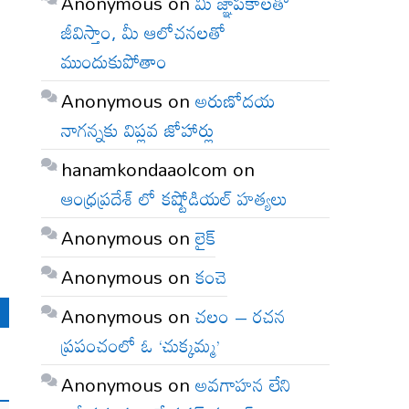
Anonymous
on
మీ జ్ఞాపకాలతో
జీవిస్తాం, మీ ఆలోచనలతో
ముందుకుపోతాం
Anonymous
on
అరుణోదయ
నాగన్నకు విప్లవ జోహార్లు
hanamkondaaolcom
on
ఆంధ్రప్రదేశ్ లో కష్టోడియల్ హత్యలు
Anonymous
on
లైక్
Anonymous
on
కంచె
Anonymous
on
చలం – రచన
ప్రపంచంలో ఓ ‘చుక్కమ్మ’
Anonymous
on
అవగాహన లేని