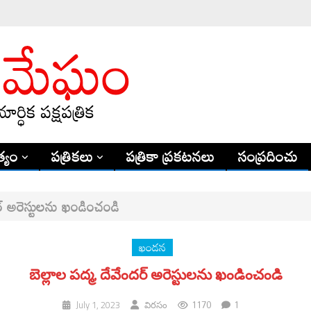
్యం
పత్రికలు
పత్రికా ప్రకటనలు
సంప్రదించు
ర్‌ అరెస్టులను ఖండించండి
ఖండన
బెల్లాల పద్మ, దేవేందర్‌ అరెస్టులను ఖండించండి
1170
1
July 1, 2023
విరసం