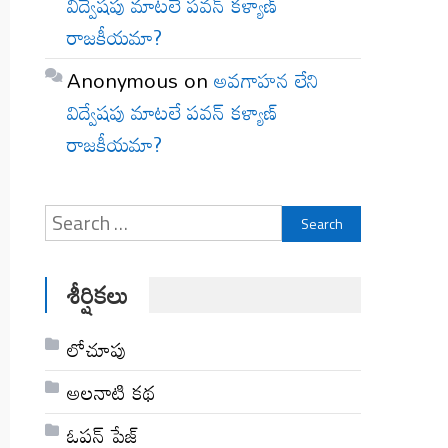
విద్వేషపు మాటలే పవన్ కళ్యాణ్
రాజకీయమా?
Anonymous
on
అవగాహన లేని
విద్వేషపు మాటలే పవన్ కళ్యాణ్
రాజకీయమా?
Search
for:
శీర్షికలు
లోచూపు
అల‌నాటి క‌థ‌
ఓపన్ పేజ్