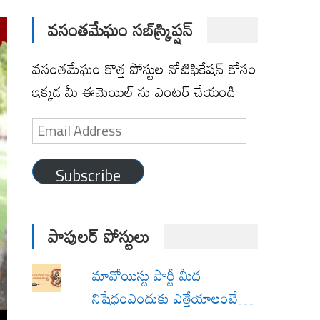
వసంతమేఘం సబ్‌స్క్రిప్షన్
వసంతమేఘం కొత్త పోస్టుల నోటిఫికేషన్ కోసం
ఇక్కడ మీ ఈమెయిల్ ను ఎంటర్ చేయండి
Email
Address
Subscribe
పాపులర్ పోస్టులు
మావోయిస్టు పార్టీ మీద
నిషేధంఎందుకు ఎత్తేయాలంటే…