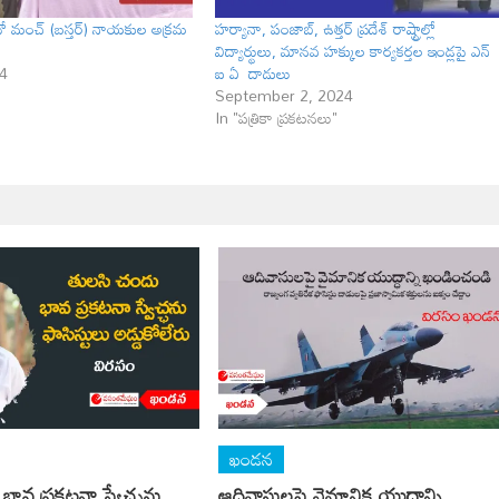
 మంచ్ (బస్తర్) నాయకుల అక్రమ
హర్యానా, పంజాబ్, ఉత్తర్ ప్రదేశ్ రాష్ట్రాల్లో
విద్యార్థులు, మానవ హక్కుల కార్యకర్తల ఇండ్లపై ఎన్
4
ఐ ఏ దాడులు
September 2, 2024
In "పత్రికా ప్రకటనలు"
ఖండన
భావ ప్రకటనా స్వేచ్ఛను
ఆదివాసులపై వైమానిక యుద్ధాన్ని