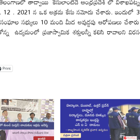
ా తెలంగాణలో తాడ్వాయి కేసులాంటిదే ఆంధ్రప్రదేశ్ లో విశాఖపట్
ో 5 . 12 . 2021 న ఒక అక్రమ కేసు నమోదు చేశారు. ఇందులో 
్రజాసంఘాల సభ్యులు 10 మంది మీద అవుద్దపు ఆరోపణలు చేశార
ోన్న ఉద్యమంలో ప్రజాస్వామిక శక్తులన్నీ కలిసి రావాలని విర
Print