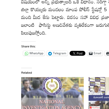
విషయంలో అన్ని ప్రభుత్వాలదీ ఒకే విధానం. సరిగ్గ
జిల్లా కొయ్యురు మండలం మాంప పోలీస్ స్టేషన్ల
మంది మీద కేసు పెట్టారు. విరసం సహా వివిధ ప
ఇలాంటి ఫాసిస్టు అణచివేతకు వ్యతిరేకంగా జరుగుత
పిలుపుఇస్తోంది.
Share this:
WhatsApp
Telegram
Email
Related