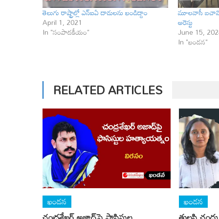
తెలుగు రాష్ట్రాల్లో ఎన్ఐఏ దాడులను ఖండిద్దాం
మూలవాసీ బచావో
April 1, 2021
అరెస్టు
In "సంపాదకీయం"
June 15, 202
In "ఖండన"
RELATED ARTICLES
ఖండన
ఖండన
చంద్రశేఖర్‌ అజాద్‌పై ఫాసిస్టుల
తులసి చందు 