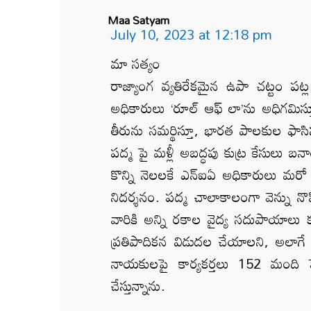
Maa Satyam
July 10, 2023 at 12:18 pm
మా సత్యం
రాజ్యాంగ వ్యతిరేకమైన ఉపా చట్టం పట
అధికారులు ‘రూల్ ఆఫ్ లా’ను అధిగమిస్
తీరును సమర్థిస్తూ, భారత పాలకుల ఫాసి
పద్మ పై మళ్లీ అబద్ధపు కుట్ర కేసులు బ
కొన్ని నెలలకే ఎన్ఐఏ అధికారులు మరో 
నిదర్శనం. పద్మ చాలాకాలంగా వెన్ను నొ
వారికి అన్ని రకాల వైద్య సదుపాయాలు కల్
ప్రతిపాదికన విడుదల చేయాలని, అలాగే
నాయకులపై కార్యకర్తలు 152 మంది ప
చేస్తున్నాను.