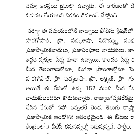
చేస్తూ అరెస్టయి జైలుల్లో ఉన్నాడు. ఈ కారణంతో దేవ
విడుదల చేయాలని విరసం డిమాండ్‌ చేస్తోంది.
సరిగ్గా ఈ సమయంలోనే తాడ్వాయి పోలీసు స్టేషన్‌లో 
హరగోపాల్‌, ప్రొ. పద్మజాషా, పివొడబ్ల్
ప్రజాస్వామికవాదులు, ప్రజాసంఘాల నాయకులు, కా
ఇద్దరి వ్యక్తుల పేర్లు కూడా ఉన్నాయి. కొందరి పే
మీద తెలంగాణలోనూ, మిగతా ప్రాంతాల్లోనూ పెద్ద 
హరగోపాల్‌, ప్రొ. పద్మజాషా, ప్రొ. లక్ష్మణ్‌, ప్రొ
అయితే ఈ కేసులో ఉన్న 152 మంది మీద కేసు 
నాయకులందరూ కోరుతున్నారు. రాజ్యాంగవ్యతిరేకమైన
చేసిన కేసుతో సహా ఇప్పటికే రెండు తెలుగు రాష్ర
ప్రజాస్వామిక ఆందోళన ఆరంభమైంది. ఈ కేసులు రాష్ట
కేంద్రంలోని బీజేపీ కనుసన్నల్లో నడుస్తున్నవే. పార