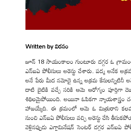
Written by
విరసం
జూన్‌ 18 సాయంకాలం గుంటూరు దగ్గర ఓ గ్రామంలో 
ఎన్‌ఐఏ పోలీసులు అరెస్టు చేశారు. పద్మ అనేక అక్రమ
అనే పేరు మీద నమోదై ఉన్న అక్రమ కేసులన్నిటినీ అమ
దాటి బైటికి వచ్చే సరికి ఆమె ఆరోగ్యం పూర్తిగా ద
శిథిలమైపోయింది. అయినా ఓపికగా న్యాయశాస్త్రం చద
హాజయ్యేది. ఈ క్రమంలో ఆమె ఓ మిత్రురాని కలవడాన
నుంచి ఎన్‌ఐఏ పోలీసులు వచ్చి అరెస్టు చేసి తీసుకపో
వెళ్లినప్పుడు ఎగ్జామినేషన్‌ సెంటర్‌ దగ్గర ఎన్‌ఐఏ ప