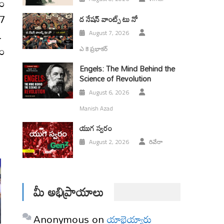
నం
37
ద నేషన్ వాంట్స్ టు నో
ు.
August 7, 2026
సం
ఎ కె ప్రభాకర్
Engels: The Mind Behind the
Science of Revolution
August 6, 2026
Manish Azad
యుగ స్వ‌రం
August 2, 2026
రివేరా
మీ అభిప్రాయాలు
Anonymous
on
యాభైయ్యారు