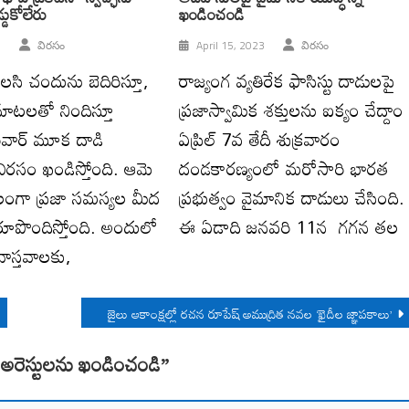
్డుకోలేరు
ఖండించండి
3
విరసం
April 15, 2023
విరసం
తులసి చందును బెదిరిస్తూ,
రాజ్యంగ వ్యతిరేక ఫాసిస్టు దాడులపై
ాటలతో నిందిస్తూ
ప్రజాస్వామిక శక్తులను ఐక్యం చేద్దాం
వార్‌ మూక దాడి
ఏప్రిల్‌ 7వ తేదీ శుక్రవారం
విరసం ఖండిస్తోంది. ఆమె
దండకారణ్యంలో మరోసారి భారత
ాలంగా ప్రజా సమస్యల మీద
ప్రభుత్వం వైమానిక దాడులు చేసింది.
రూపొందిస్తోంది. అందులో
ఈ ఏడాది జనవరి 11న గగన తల
వాస్తవాలకు,
జైలు ఆకాంక్షల్లో రచన రూపేష్ అముద్రిత నవల ‘ఖైదీల జ్ఞాపకాలు’
్‌ అరెస్టులను ఖండించండి
”