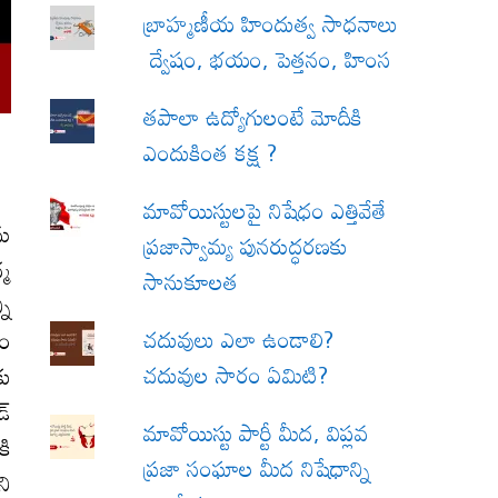
బ్రాహ్మణీయ హిందుత్వ సాధనాలు
ద్వేషం, భయం, పెత్తనం, హింస
త‌పాలా ఉద్యోగులంటే మోదీకి
ఎందుకింత కక్ష ?
మావోయిస్టులపై నిషేధం ఎత్తివేతే
ను
ప్రజాస్వామ్య పునరుద్ధరణకు
్మ
సానుకూలత
ని
చదువులు ఎలా ఉండాలి?
రం
చదువుల సారం ఏమిటి?
కు
్‌
మావోయిస్టు పార్టీ మీద, విప్లవ
కి
ప్రజా సంఘాల మీద నిషేధాన్ని
ని