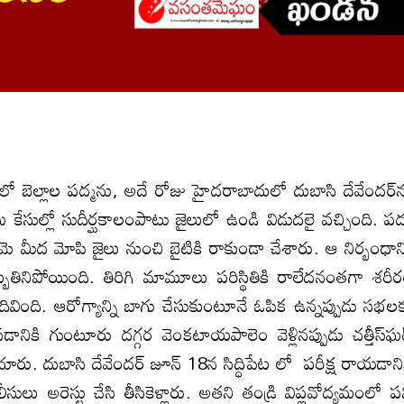
బెల్లాల పద్మను, అదే రోజు హైదరాబాదులో దుబాసి దేవేందర్‌
 కేసుల్లో సుదీర్ఘకాలంపాటు జైలులో ఉండి విడుదలై వచ్చింది. పద
ె మీద మోపి జైలు నుంచి బైటికి రాకుండా చేశారు. ఆ నిర్బంధాన్
ెబ్బతినిపోయింది. తిరిగి మామూలు పరిస్థితికి రాలేదనంతగా శరీ
ివింది. ఆరోగ్యాన్ని బాగు చేసుకుంటూనే ఓపిక ఉన్నప్పుడు సభల
ికి గుంటూరు దగ్గర వెంకటాయపాలెం వెళ్లినప్పుడు చత్తీస్‌ఘడ
యారు. దుబాసి దేవేందర్‌ జూన్‌ 18న సిద్ధిపేట లో పరీక్ష రాయడాని
ోలీసులు అరెస్టు చేసి తీసికెళ్లారు. అతని తండ్రి విప్లవోద్యమంలో ప