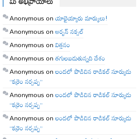
మీ అభిప్రాయాలు
Anonymous
on
యాభైయ్యారు మార్కులు!
Anonymous
on
అర్బన్ నక్సల్
Anonymous
on
విత్తనం
Anonymous
on
తగులబడుతున్నది దేశం
Anonymous
on
లందలో పొడిచిన రాడికల్ సూర్యుడు
“కర్రెం నర్సప్ప”
Anonymous
on
లందలో పొడిచిన రాడికల్ సూర్యుడు
“కర్రెం నర్సప్ప”
Anonymous
on
లందలో పొడిచిన రాడికల్ సూర్యుడు
“కర్రెం నర్సప్ప”