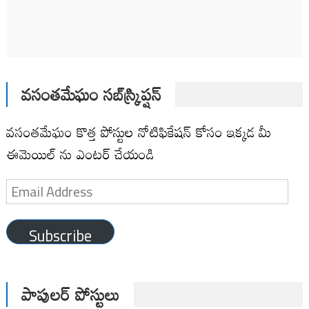
వసంతమేఘం సబ్‌స్క్రిప్షన్
వసంతమేఘం కొత్త పోస్టుల నోటిఫికేషన్ కోసం ఇక్కడ మీ
ఈమెయిల్ ను ఎంటర్ చేయండి
Email
Address
Subscribe
పాపులర్ పోస్టులు