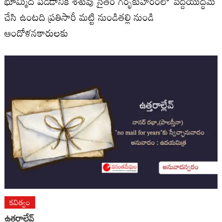
భూమ్మీద పడడానికి శిశువు సైతం గర్భకుహరంలో పెద్దయుద్ధమే
చేసి ఉంటది ప్రతిసారీ మట్టి నుండితల్లి నుండి
ఆందోళనకారులకు
కవిత్వం
ఉత్తరాల్లేవ్