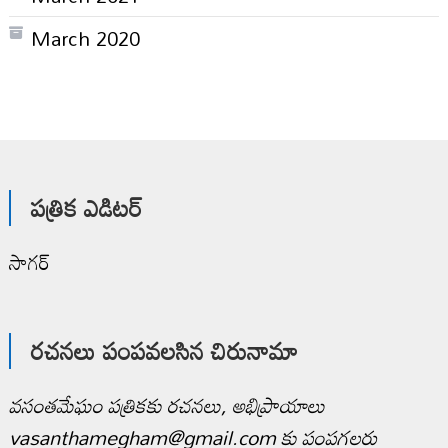
March 2020
పత్రిక ఎడిటర్
సాగర్
రచనలు పంపవలసిన చిరునామా
వసంతమేఘం పత్రికకు రచనలు, అభిప్రాయాలు
vasanthamegham@gmail.com కు పంపగలరు