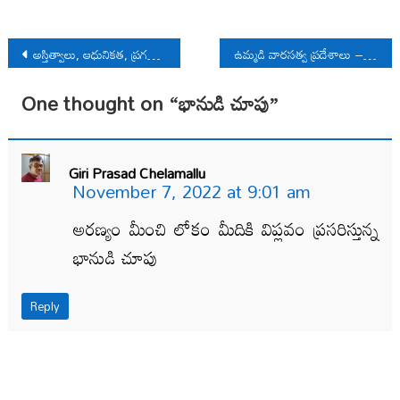
Post
అస్తిత్వాలు, ఆధునికత, ప్రగతిశీల సామాజిక పరివర్తన
ఉమ్మడి వారసత్వ ప్రదేశాలు – మతపరమైన ఎజెండాలు
navigation
One thought on “
భానుడి చూపు
”
Giri Prasad Chelamallu
November 7, 2022 at 9:01 am
అరణ్యం మీంచి లోకం మీదికి విప్లవం ప్రసరిస్తున్న
భానుడి చూపు
Reply