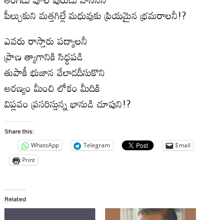
పీల్చుకుని మత్తగిల్లే మధువుకు ప్రియమైన భ్రమరాలనీ!?
ఎవరు రాస్తారు పద్యాలనీ
ప్రాణ త్యాగానికి సిధ్ధపడి
తుపాకీ భుజాన వేలాడదీసుకొని
అరణ్యం మీంచి లోకం మీదికి
విప్లవం ప్రసరిస్తున్న భానుడి చూపుని!?
Share this:
WhatsApp
Telegram
Email
Print
Related