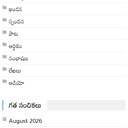
ఖండన
స్పందన
పాట
ఆర్థికం
సంభాషణ
లేఖలు
ఆడియో
గత సంచికలు
August 2026