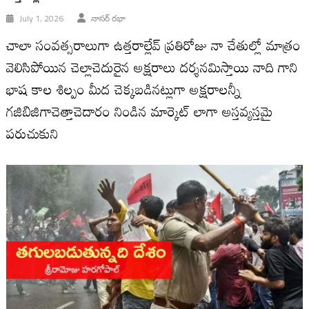
July 1, 2026
నాసర్ రభా
చాలా సంవత్సరాలుగా ఉత్తరాల్లేవ్ ప్రతిరోజు నా చేతుల్లో మాత్రం
వెలిసిపోయిన చెల్లాచెదురైన అక్షరాలు దర్శనమిస్తాయి నాది గాని
భాష కాల శిల్పం మీద చెక్కబడినట్లుగా అక్షరాలన్నీ
గజిబిజిగాచెత్తాచెదారం నిండిన మార్కెట్ లాగా అస్తవ్యస్తమై
పరుచుకుని