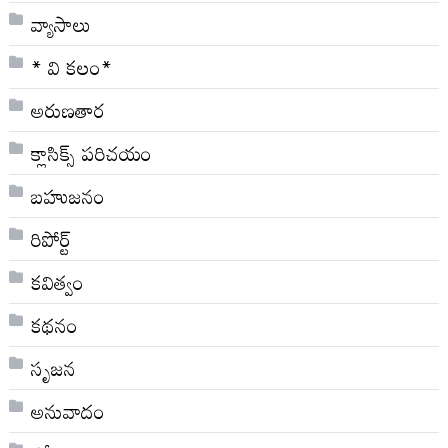
వ్యాసాలు
* వి క‌లం*
అరుణతార
క్లాసిక్స్ ప‌రిచ‌యం
బహుజనం
రిపోర్ట్
కవిత్వం
కథనం
సృజన
అనువాదం