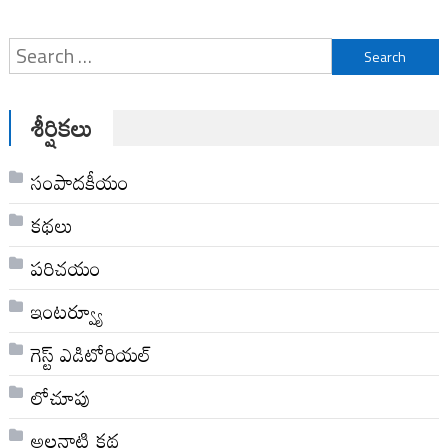
Search
for:
శీర్షికలు
సంపాదకీయం
కథలు
పరిచయం
ఇంటర్వ్యూ
గెస్ట్ ఎడిటోరియల్
లోచూపు
అల‌నాటి క‌థ‌