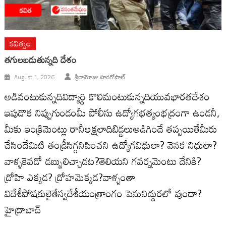
కవిత్వం
తగులబడుతున్నది దేశం
August 1, 2026
శ్రీరామోజు హరగోపాల్
అడివంటుకున్నదివిద్యార్థి కొలిమంటుకున్నదియువభారతదేశం
ఇపుడొక నిప్పుగుండంమీ పోలీసు ఉద్యోగభత్యంభద్రంగా ఉండనీ,
మీకు ఇంక్రిమెంట్లు రానీలక్షలాదిబిడ్డలుఅడిగిందే తప్పయితేమీరు
చేసిందేమిటి తండ్రీసిగ్గనిపించని ఉద్యోగవిధులా? వెనక నిధులా?
వాళ్ళకెవడో డబ్బులిచ్చాడట?తెలియని గవర్నమెంటు దేనికి?
ద్రోహి ఎక్కడ? ద్రోహమెక్కడ?వాళ్ళంతా
విదేశీపోషకులైతేస్వదేశీయంత్రాంగం పెనునిద్దురలో వుందా?
హైద్రాబాద్