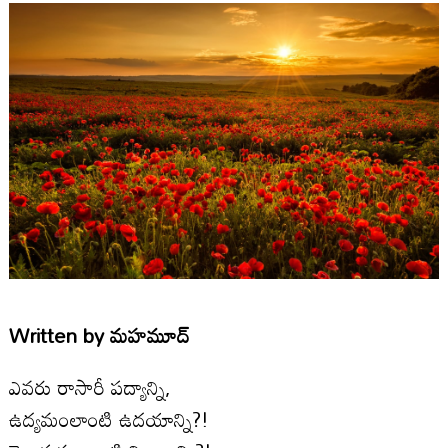
Written by
మహమూద్
ఎవరు రాసారీ పద్యాన్ని,
ఉద్యమంలాంటి ఉదయాన్ని?!