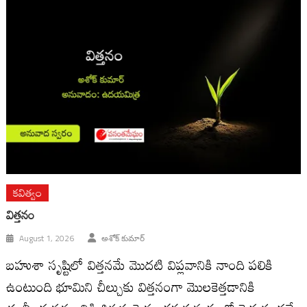
కవిత్వం
విత్తనం
August 1, 2026
అశోక్ కుమార్
బహుశా సృష్టిలో విత్తనమే మొదటి విప్లవానికి నాంది పలికి
ఉంటుంది భూమిని చీల్చుకు విత్తనంగా మొలకెత్తడానికి