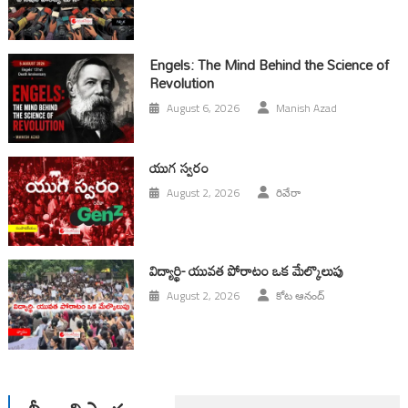
Engels: The Mind Behind the Science of
Revolution
August 6, 2026
Manish Azad
యుగ స్వ‌రం
August 2, 2026
రివేరా
విద్యార్థి- యువత పోరాటం ఒక మేల్కొలుపు
August 2, 2026
కోట ఆనంద్