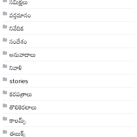
సమీక్షలు
వర్తమానం
నివేదిక
సందేశం
అనువాదాలు
నివాళి
stories
కరపత్రాలు
తొలికెరటాలు
కాలమ్స్
ఈబుక్స్