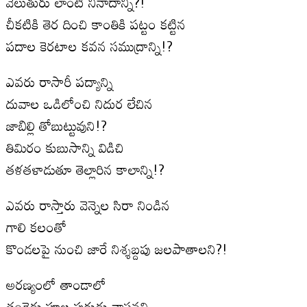
వెలుతురు లాంటి నినాదాన్ని?!
చీకటికి తెర దించి కాంతికి పట్టం కట్టిన
పదాల కెరటాల కవన సముద్రాన్ని!?
ఎవరు రాసారీ పద్యాన్ని
దువాల ఒడిలోంచి నిదుర లేచిన
జాబిల్లి తోబుట్టువుని!?
తిమిరం కుబుసాన్ని విడిచి
తళతళాడుతూ తెల్లారిన కాలాన్ని!?
ఎవరు రాస్తారు వెన్నెల సిరా నిండిన
గాలి కలంతో
కొండలపై నుంచి జారే నిశ్శబ్దపు జలపాతాలని?!
అరణ్యంలో తాండాలో
తంగెడు పూల పురుడు వాసనని