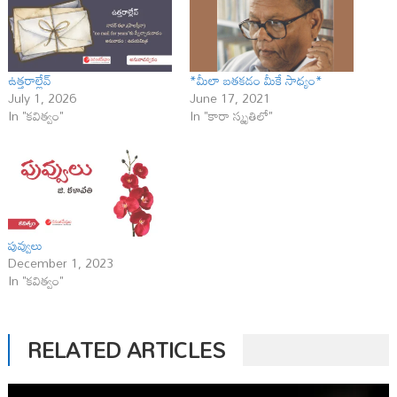
ఉత్తరాల్లేవ్
*మీలా బ‌త‌క‌డం మీకే సాధ్యం*
July 1, 2026
June 17, 2021
In "కవిత్వం"
In "కారా స్మృతిలో"
పువ్వులు
December 1, 2023
In "కవిత్వం"
RELATED ARTICLES