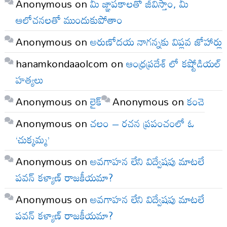
Anonymous
on
మీ జ్ఞాపకాలతో జీవిస్తాం, మీ
ఆలోచనలతో ముందుకుపోతాం
Anonymous
on
అరుణోదయ నాగన్నకు విప్లవ జోహార్లు
hanamkondaaolcom
on
ఆంధ్రప్రదేశ్ లో కష్టోడియల్
హత్యలు
Anonymous
on
లైక్
Anonymous
on
కంచె
Anonymous
on
చలం – రచన ప్రపంచంలో ఓ
‘చుక్కమ్మ’
Anonymous
on
అవగాహన లేని విద్వేషపు మాటలే
పవన్ కళ్యాణ్ రాజకీయమా?
Anonymous
on
అవగాహన లేని విద్వేషపు మాటలే
పవన్ కళ్యాణ్ రాజకీయమా?