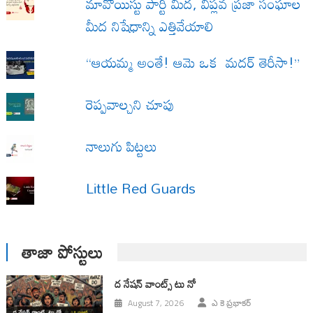
మావోయిస్టు పార్టీ మీద, విప్లవ ప్రజా సంఘాల
మీద నిషేధాన్ని ఎత్తివేయాలి
“ఆయమ్మ అంతే! ఆమె ఒక మదర్ తెరీసా!”
రెప్పవాల్చని చూపు
నాలుగు పిట్టలు
Little Red Guards
తాజా పోస్టులు
ద నేషన్ వాంట్స్ టు నో
August 7, 2026
ఎ కె ప్రభాకర్