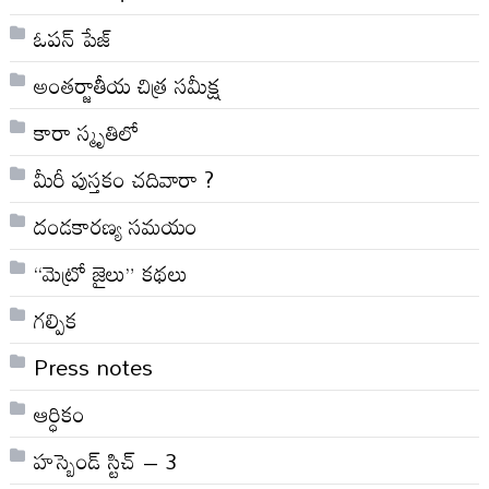
ఓపన్ పేజ్
అంతర్జాతీయ చిత్ర సమీక్ష
కారా స్మృతిలో
మీరీ పుస్తకం చదివారా ?
దండకారణ్య సమయం
“మెట్రో జైలు” కథలు
గల్పిక
Press notes
ఆర్ధికం
హస్బెండ్ స్టిచ్ – 3