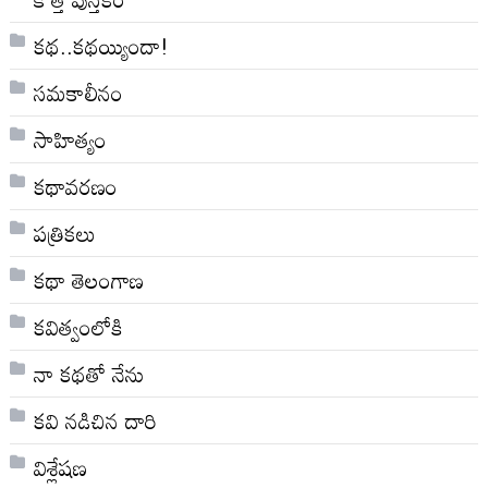
కథ..కథయ్యిందా!
సమకాలీనం
సాహిత్యం
కథావరణం
పత్రికలు
కథా తెలంగాణ
కవిత్వంలోకి
నా క‌థ‌తో నేను
కవి నడిచిన దారి
విశ్లేషణ