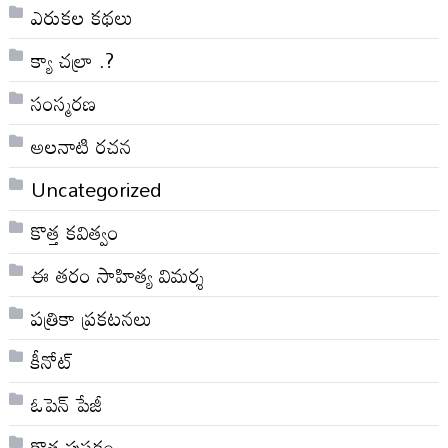
ఎరుకల కథలు
క్యా చల్రా .?
సంస్మరణ
అలనాటి రచన
Uncategorized
కొత్త కవిత్వం
ఈ తరం సాహిత్య విమర్శ
పత్రికా ప్రకటనలు
కీనోట్
ఓపెన్ పేజీ
కొత్త పుస్తకం