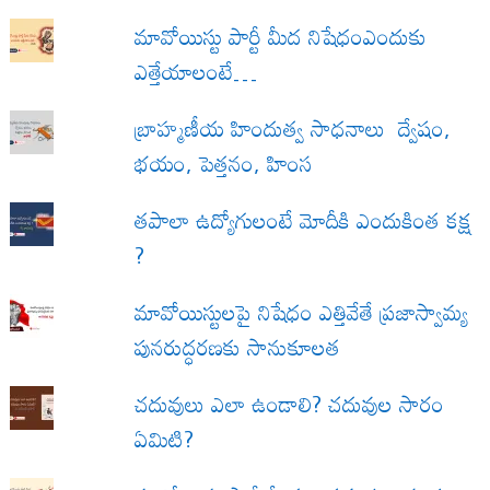
మావోయిస్టు పార్టీ మీద నిషేధంఎందుకు
ఎత్తేయాలంటే…
బ్రాహ్మణీయ హిందుత్వ సాధనాలు ద్వేషం,
భయం, పెత్తనం, హింస
త‌పాలా ఉద్యోగులంటే మోదీకి ఎందుకింత కక్ష
?
మావోయిస్టులపై నిషేధం ఎత్తివేతే ప్రజాస్వామ్య
పునరుద్ధరణకు సానుకూలత
చదువులు ఎలా ఉండాలి? చదువుల సారం
ఏమిటి?