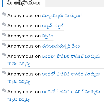
మీ అభిప్రాయాలు
Anonymous
on
యాభైయ్యారు మార్కులు!
Anonymous
on
అర్బన్ నక్సల్
Anonymous
on
విత్తనం
Anonymous
on
తగులబడుతున్నది దేశం
Anonymous
on
లందలో పొడిచిన రాడికల్ సూర్యుడు
“కర్రెం నర్సప్ప”
Anonymous
on
లందలో పొడిచిన రాడికల్ సూర్యుడు
“కర్రెం నర్సప్ప”
Anonymous
on
లందలో పొడిచిన రాడికల్ సూర్యుడు
“కర్రెం నర్సప్ప”