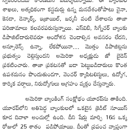
శాఖలు, అత్యధికంగా కస్టమర్లు ఉన్న మనదేశంతోపాటు చైనా,
కెనడా, డెన్మార్క్‌, ఇజ్రాయిల్‌, జర్మనీ వంటి దేశాలను తాజా
పరిణామాలు కలవరపరుస్తున్నాయి. ఎస్‌విబి, సిగ్నేచర్‌ బ్యాంకు
డిపాజిట్‌దారులెవరూ ఆందోళన చెందాల్సిన అవసరం లేదని,
అన్సూరెన్స్‌ ఉన్నా, లేకపోయినా… మొత్తం డిపాజిట్లను
ప్రభుత్వం చెల్లిస్తుందని అమెరికా అధ్యక్షుడు జో బైడెన్‌
ప్రకటించారు. తాజా ప్రకటనతో బడా పెట్టుబడిదారులు కొంత
ఉపశమనం పొందుతుండగా, వెంచర్‌ క్యాపిటలిస్టులు, ఉద్యోగ,
కార్మిక వర్గాలు, నిరుద్యోగులు ఆగ్రహం వ్యక్తం చేస్తున్నారు.
అమెరికా బ్యాంకింగ్‌ సంక్షోభం యూరప్‌ను తాకింది.
యూరప్‌లోని అతిపెద్ద బ్యాంకులలో ఒకటైన క్రెడిట్‌ సూయిస్‌
కూడ దివాళా అంచుల్లో ఉంది. దీని షేర్లు మార్చి 16న ఒక్క
రోజులో 25 శాతం పడిపోయాయి. దీంతో ప్రపంచ వ్యాప్తంగా