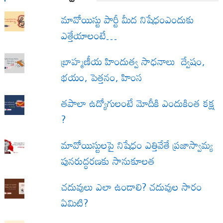
మావోయిస్టు పార్టీ మీద నిషేధంఎందుకు
ఎత్తేయాలంటే…
బ్రాహ్మణీయ హిందుత్వ సాధనాలు ద్వేషం,
భయం, పెత్తనం, హింస
త‌పాలా ఉద్యోగులంటే మోదీకి ఎందుకింత కక్ష
?
మావోయిస్టులపై నిషేధం ఎత్తివేతే ప్రజాస్వామ్య
పునరుద్ధరణకు సానుకూలత
చదువులు ఎలా ఉండాలి? చదువుల సారం
ఏమిటి?