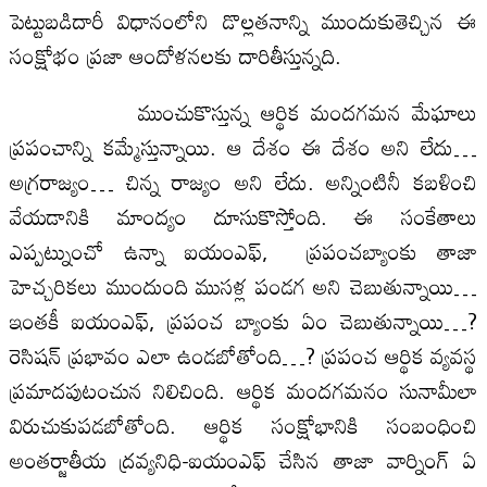
పెట్టుబడిదారీ విధానంలోని డొల్లతనాన్ని ముందుకుతెచ్చిన ఈ
సంక్షోభం ప్రజా ఆందోళనలకు దారితీస్తున్నది.
ముంచుకొస్తున్న ఆర్థిక మందగమన మేఘాలు
ప్రపంచాన్ని కమ్మేస్తున్నాయి. ఆ దేశం ఈ దేశం అని లేదు…
అగ్రరాజ్యం… చిన్న రాజ్యం అని లేదు. అన్నింటినీ కబళించి
వేయడానికి మాంద్యం దూసుకొస్తోంది. ఈ సంకేతాలు
ఎప్పట్నుంచో ఉన్నా ఐయంఎఫ్‌, ప్రపంచబ్యాంకు తాజా
హెచ్చరికలు ముందుంది ముసళ్ల పండగ అని చెబుతున్నాయి…
ఇంతకీ ఐయంఎఫ్‌, ప్రపంచ బ్యాంకు ఏం చెబుతున్నాయి…?
రెసిషన్‌ ప్రభావం ఎలా ఉండబోతోంది…? ప్రపంచ ఆర్థిక వ్యవస్థ
ప్రమాదపుటంచున నిలిచింది. ఆర్థిక మందగమనం సునామీలా
విరుచుకుపడబోతోంది. ఆర్థిక సంక్షోభానికి సంబంధించి
అంతర్జాతీయ ద్రవ్యనిధి-ఐయంఎఫ్‌ చేసిన తాజా వార్నింగ్‌ ఏ