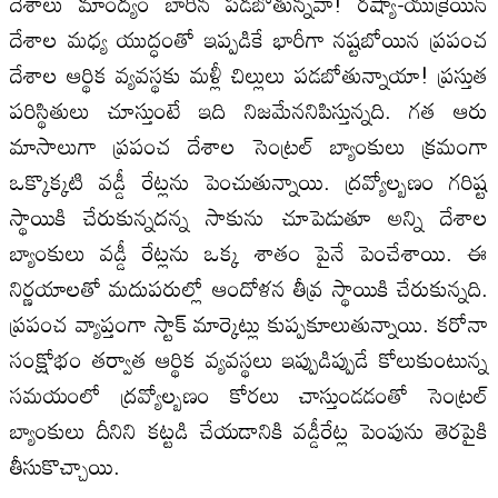
దేశాలు మాంద్యం బారిన పడబోతున్నవా! రష్యా-యుక్రెయిన్‌
దేశాల మధ్య యుద్ధంతో ఇప్పడికే భారీగా నష్టబోయిన ప్రపంచ
దేశాల ఆర్థిక వ్యవస్థకు మళ్లీ చిల్లులు పడబోతున్నాయా! ప్రస్తుత
పరిస్థితులు చూస్తుంటే ఇది నిజమేననిపిస్తున్నది. గత ఆరు
మాసాలుగా ప్రపంచ దేశాల సెంట్రల్‌ బ్యాంకులు క్రమంగా
ఒక్కొక్కటి వడ్డీ రేట్లను పెంచుతున్నాయి. ద్రవ్యోల్బణం గరిష్ట
స్థాయికి చేరుకున్నదన్న సాకును చూపెడుతూ అన్ని దేశాల
బ్యాంకులు వడ్డీ రేట్లను ఒక్క శాతం పైనే పెంచేశాయి. ఈ
నిర్ణయాలతో మదుపరుల్లో ఆందోళన తీవ్ర స్థాయికి చేరుకున్నది.
ప్రపంచ వ్యాప్తంగా స్టాక్‌ మార్కెట్లు కుప్పకూలుతున్నాయి. కరోనా
సంక్షోభం తర్వాత ఆర్థిక వ్యవస్థలు ఇప్పుడిప్పుడే కోలుకుంటున్న
సమయంలో ద్రవ్యోల్బణం కోరలు చాస్తుండడంతో సెంట్రల్‌
బ్యాంకులు దీనిని కట్టడి చేయడానికి వడ్డీరేట్ల పెంపును తెరపైకి
తీసుకొచ్చాయి.