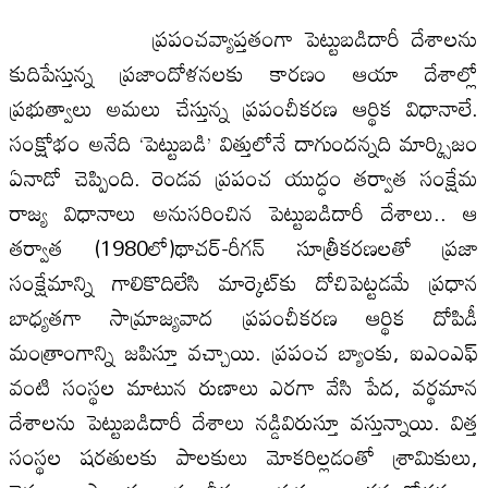
ప్రపంచవ్యాప్తతంగా పెట్టుబడిదారీ దేశాలను
కుదిపేస్తున్న ప్రజాందోళనలకు కారణం ఆయా దేశాల్లో
ప్రభుత్వాలు అమలు చేస్తున్న ప్రపంచీకరణ ఆర్థిక విధానాలే.
సంక్షోభం అనేది ‘పెట్టుబడి’ విత్తులోనే దాగుందన్నది మార్క్సిజం
ఏనాడో చెప్పింది. రెండవ ప్రపంచ యుద్ధం తర్వాత సంక్షేమ
రాజ్య విధానాలు అనుసరించిన పెట్టుబడిదారీ దేశాలు.. ఆ
తర్వాత (1980లో)థాచర్‌-రీగన్‌ సూత్రీకరణలతో ప్రజా
సంక్షేమాన్ని గాలికొదిలేసి మార్కెట్‌కు దోచిపెట్టడమే ప్రధాన
బాధ్యతగా సామ్రాజ్యవాద ప్రపంచీకరణ ఆర్థిక దోపిడీ
మంత్రాంగాన్ని జపిస్తూ వచ్చాయి. ప్రపంచ బ్యాంకు, ఐఎంఎఫ్‌
వంటి సంస్థల మాటున రుణాలు ఎరగా వేసి పేద, వర్థమాన
దేశాలను పెట్టుబడిదారీ దేశాలు నడ్డివిరుస్తూ వస్తున్నాయి. విత్త
సంస్థల షరతులకు పాలకులు మోకరిల్లడంతో శ్రామికులు,