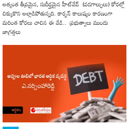
అత్యంత తీవ్రమైన, సుదీర్ఘమైన హీట్‌వేవ్ (వడగాల్పులు) కోరల్లో
చిక్కుకొని అల్లాడిపోతున్నది. కార్బన్ కాలుష్యం కారణంగా
మరింత కోరలు చాచిన ఈ వేడి.. ప్రభుత్వాలు ముందు
జాగ్రత్తలు