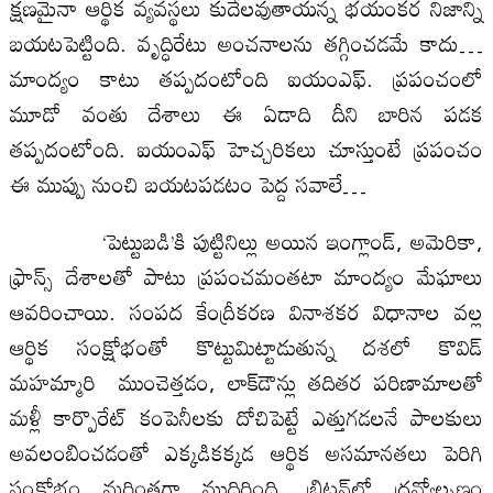
క్షణమైనా ఆర్థిక వ్యవస్థలు కుదేలవుతాయన్న భయంకర నిజాన్ని
బయటపెట్టింది. వృద్ధిరేటు అంచనాలను తగ్గించడమే కాదు…
మాంద్యం కాటు తప్పదంటోంది ఐయంఎఫ్‌. ప్రపంచంలో
మూడో వంతు దేశాలు ఈ ఏడాది దీని బారిన పడక
తప్పదంటోంది. ఐయంఎఫ్‌ హెచ్చరికలు చూస్తుంటే ప్రపంచం
ఈ ముప్పు నుంచి బయటపడటం పెద్ద సవాలే…
‘పెట్టుబడి’కి పుట్టినిల్లు అయిన ఇంగ్లాండ్‌, అమెరికా,
ఫ్రాన్స్‌ దేశాలతో పాటు ప్రపంచమంతటా మాంద్యం మేఘాలు
ఆవరించాయి. సంపద కేంద్రీకరణ వినాశకర విధానాల వల్ల
ఆర్థిక సంక్షోభంతో కొట్టుమిట్టాడుతున్న దశలో కొవిడ్‌
మహమ్మారి ముంచెత్తడం, లాక్‌డౌన్లు తదితర పరిణామాలతో
మళ్లీ కార్పొరేట్‌ కంపెనీలకు దోచిపెట్టే ఎత్తుగడలనే పాలకులు
అవలంబించడంతో ఎక్కడికక్కడ ఆర్థిక అసమానతలు పెరిగి
సంక్షోభం మరింతగా ముదిరింది. బ్రిటన్‌లో ద్రవ్యోల్బణం