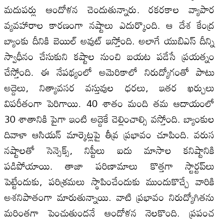
మదుపర్లు ఆందోళన చెందుతున్నారు. రకరకాల వ్యాపార
వ్యవహారాల కారణంగా నష్టాలు ఎదుర్కొంది. ఆ దేశ కేంద్ర
బ్యాంకు దీనికి బెయిల్‌ అవుట్‌ ఇస్తోంది. అలాగే యుబిఎస్‌ దీన్ని
స్వాధీనం చేసుకుని కష్టాల నుంచి బయట పడేసే ప్రయత్నం
చేస్తోంది. ఈ నేపథ్యంలో అమెరికాలో నిరుద్యోగంతో పాటు
అద్దెలు, నిత్యావసర వస్తువుల ధరలు, ఇతర ఖర్చులు
విపరీతంగా పెరిగాయి. 40 శాతం మంది తమ ఆదాయంలో
30 శాతానికి పైగా ఇంటి అద్దెకే చెల్లించాల్సి వస్తోంది. బ్యాంకుల
దివాళా ఆసియన్‌ మార్కెట్లపై తీవ్ర ప్రభావం చూపింది. వరుస
నష్టాలతో సెన్సెక్స్‌, నిప్టీలు ఐదు మాసాల కనిష్టానికి
పడిపోయాయి. తాజా పరిణామాలు కొత్తగా స్టార్టప్‌లు
పెట్టేందుకు, పరిశ్రమలు స్థాపించేందుకు ముందుకొచ్చే వారికి
అశనిపాతంగా మారుతున్నాయి. వాటి ప్రభావం నిరుద్యోగితను
మరింతగా పెంచుతుందనే ఆందోళన నెలకొంది. ప్రపంచ