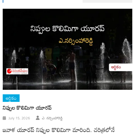
ఆర్ధికం
నిప్పుల కొలిమిగా యూరప్
July 15, 2026
ఎ. నర్సింహారెడ్డి
ఇవాళ యూరప్ నిప్పుల కొలిమిగా మారింది. చరిత్రలోనే