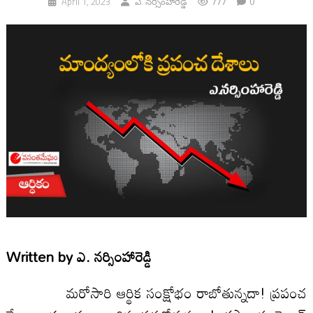
777
0
April 1, 2023
ఎ. నర్సింహారెడ్డి
Written by
ఎ. నర్సింహారెడ్డి
మరోసారి ఆర్థిక సంక్షోభం రాబోతున్నదా! ప్రపంచ