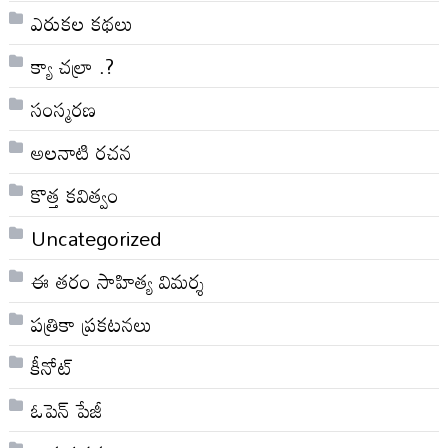
ఎరుకల కథలు
క్యా చల్రా .?
సంస్మరణ
అలనాటి రచన
కొత్త కవిత్వం
Uncategorized
ఈ తరం సాహిత్య విమర్శ
పత్రికా ప్రకటనలు
కీనోట్
ఓపెన్ పేజీ