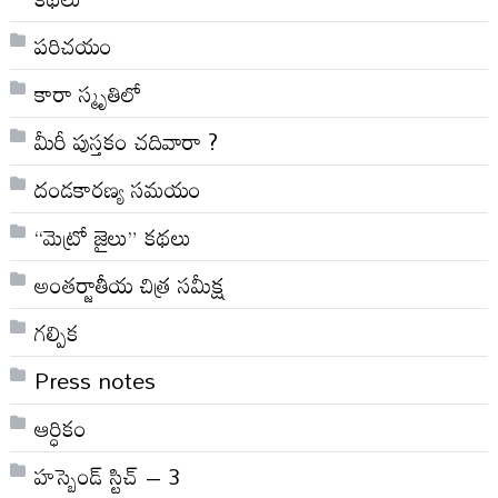
పరిచయం
కారా స్మృతిలో
మీరీ పుస్తకం చదివారా ?
దండకారణ్య సమయం
“మెట్రో జైలు” కథలు
అంతర్జాతీయ చిత్ర సమీక్ష
గల్పిక
Press notes
ఆర్ధికం
హస్బెండ్ స్టిచ్ – 3