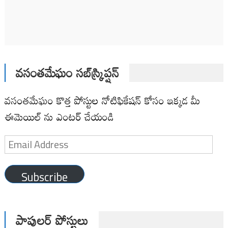
వసంతమేఘం సబ్‌స్క్రిప్షన్
వసంతమేఘం కొత్త పోస్టుల నోటిఫికేషన్ కోసం ఇక్కడ మీ
ఈమెయిల్ ను ఎంటర్ చేయండి
Email
Address
Subscribe
పాపులర్ పోస్టులు