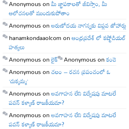
Anonymous
on
మీ జ్ఞాపకాలతో జీవిస్తాం, మీ
ఆలోచనలతో ముందుకుపోతాం
Anonymous
on
అరుణోదయ నాగన్నకు విప్లవ జోహార్లు
hanamkondaaolcom
on
ఆంధ్రప్రదేశ్ లో కష్టోడియల్
హత్యలు
Anonymous
on
లైక్
Anonymous
on
కంచె
Anonymous
on
చలం – రచన ప్రపంచంలో ఓ
‘చుక్కమ్మ’
Anonymous
on
అవగాహన లేని విద్వేషపు మాటలే
పవన్ కళ్యాణ్ రాజకీయమా?
Anonymous
on
అవగాహన లేని విద్వేషపు మాటలే
పవన్ కళ్యాణ్ రాజకీయమా?