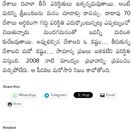
దేశాలు దివాళా తీసే పరిస్థితులు ఉత్పన్నమవుతాయి. అంటే
మరిన్ని శ్రీలంకలను మనం చూడాల్సి రావచ్చు. దాదాపు 70
దేశాలు ఆర్థికంగా గడ్డు పరిస్థితి ఎదుర్కొంటున్నట్లు ఎప్పట్నుంచో
చెబుతున్నారు. మందగమనంతో ఇవన్నీ మరింత
కుదేలవుతాయి. అప్పులిచ్చిన దేశాలది ఓ కష్టం… తీసుకున్న
దేశాలది మరో కష్టం… సామాన్య ప్రజలు బతకలేని పరిస్థితి
వస్తుంది. 2008 నాటి మాంద్యం ప్రభావాన్ని ప్రపంచం
మర్చిపోలేదు. ఆ పీడకల మరోసారి నిజం కాబోతోంది.
Share this:
WhatsApp
Telegram
Email
Print
Related