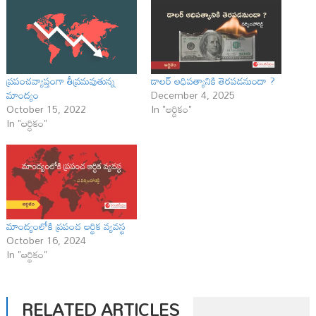
ప్రపంచవ్యాప్తంగా తీవ్రమవుతున్న
డాలర్ ఆధిపత్యానికి తెరపడనుందా ?
మాంద్యం
December 4, 2025
October 15, 2022
In "ఆర్ధికం"
In "ఆర్ధికం"
మాంద్యంలోకి ప్రపంచ ఆర్థిక వ్యవస్థ
October 16, 2024
In "ఆర్థికం"
RELATED ARTICLES