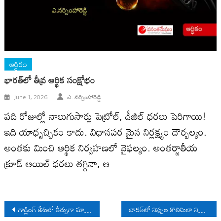
ఆర్ధికం
భారత్‌లో తీవ్ర ఆర్థిక సంక్షోభం
June 1, 2026
ఎ. నర్సింహారెడ్డి
పది రోజుల్లో నాలుగుసార్లు పెట్రోల్, డీజిల్ ధరలు పెరిగాయి!
ఇది యాధృచ్ఛికం కాదు. విధానపర మైన నిర్లక్ష్యం దౌర్బ‌ల్యం.
అంత‌కు మించి ఆర్థిక నిర్వహణలో వైఫల్యం. అంతర్జాతీయ
క్రూడ్ ఆయిల్ ధ‌రలు తగ్గినా, ఆ
Post
గాడ్లింగ్ కేసులో తీర్పుగా మారుతున్న వాయిదా
భారత్‌లో నిప్పుల కొలిమిలా నిరుద్యోగం