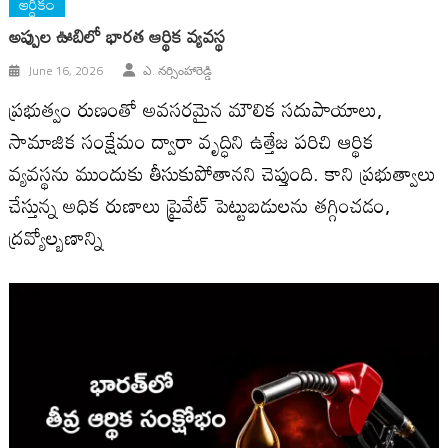
ఆర్ధికం
అప్పుల ఊబిలో భారత ఆర్థిక వ్యవస్థ
June 16, 2026
ఎ. నర్సింహారెడ్డి
ప్రభుత్వం రుణంతో అవసరమైన మౌలిక సదుపాయాలు,
సామాజిక సంక్షేమం ద్వారా వృద్ధిని ఉత్తేజ పరిచి ఆర్థిక
వ్యవస్థను ముందుకు తీసుకుపోతాన‌ని చెప్తుంది. కాని ప్ర‌భుత్వాలు
చేస్తున్న‌ అధిక రుణాలు ప్రైవేట్ పెట్టుబడులను తగ్గించడం,
ద్రవ్యోల్బణాన్ని