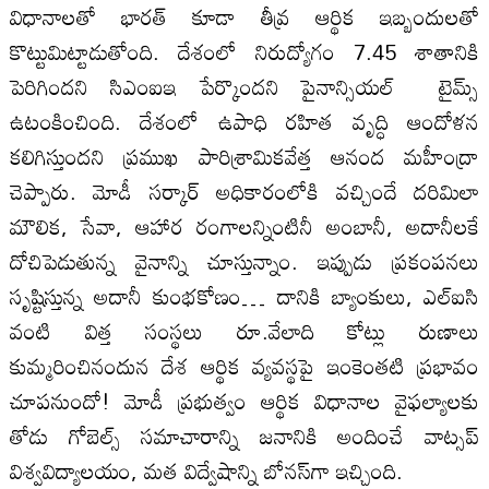
విధానాలతో భారత్‌ కూడా తీవ్ర ఆర్థిక ఇబ్బందులతో
కొట్టుమిట్టాడుతోంది. దేశంలో నిరుద్యోగం 7.45 శాతానికి
పెరిగిందని సిఎంఐఇ పేర్కొందని పైనాన్సియల్‌ టైమ్స్‌
ఉటంకించింది. దేశంలో ఉపాధి రహిత వృద్ధి ఆందోళన
కలిగిస్తుందని ప్రముఖ పారిశ్రామికవేత్త ఆనంద మహీంద్రా
చెప్పారు. మోడీ సర్కార్‌ అధికారంలోకి వచ్చిందే దరిమిలా
మౌలిక, సేవా, ఆహార రంగాలన్నింటినీ అంబానీ, అదానీలకే
దోచిపెడుతున్న వైనాన్ని చూస్తున్నాం. ఇప్పుడు ప్రకంపనలు
సృష్టిస్తున్న అదానీ కుంభకోణం… దానికి బ్యాంకులు, ఎల్‌ఐసి
వంటి విత్త సంస్థలు రూ.వేలాది కోట్లు రుణాలు
కుమ్మరించినందున దేశ ఆర్థిక వ్యవస్థపై ఇంకెంతటి ప్రభావం
చూపనుందో! మోడీ ప్రభుత్వం ఆర్థిక విధానాల వైఫల్యాలకు
తోడు గోబెల్స్‌ సమాచారాన్ని జనానికి అందించే వాట్సప్‌
విశ్వవిద్యాలయం, మత విద్వేషాన్ని బోనస్‌గా ఇచ్చింది.