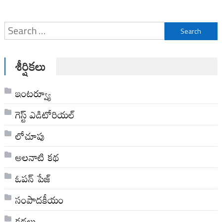
Search
for:
శీర్షికలు
ఇంటర్వ్యూ
గెస్ట్ ఎడిటోరియల్
లోచూపు
అల‌నాటి క‌థ‌
ఓపన్ పేజ్
సంపాదకీయం
కథలు