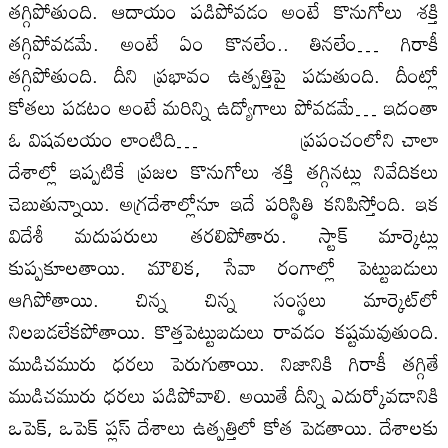
తగ్గిపోతుంది. ఆదాయం పడిపోవడం అంటే కొనుగోలు శక్తి
తగ్గిపోవడమే. అంటే ఏం కొనలేం.. తినలేం… గిరాకీ
తగ్గిపోతుంది. దీని ప్రభావం ఉత్పత్తిపై పడుతుంది. దీంట్లో
కోతలు పడటం అంటే మరిన్ని ఉద్యోగాలు పోవడమే… ఇదంతా
ఓ విషవలయం లాంటిది… ప్రపంచంలోని చాలా
దేశాల్లో ఇప్పటికే ప్రజల కొనుగోలు శక్తి తగ్గినట్లు నివేదికలు
చెబుతున్నాయి. అగ్రదేశాల్లోనూ ఇదే పరిస్థితి కనిపిస్తోంది. ఇక
విదేశీ మదుపరులు తరలిపోతారు. స్టాక్‌ మార్కెట్లు
కుప్పకూలతాయి. మౌలిక, సేవా రంగాల్లో పెట్టుబడులు
ఆగిపోతాయి. చిన్న చిన్న సంస్థలు మార్కెట్‌లో
నిలబడలేకపోతాయి. కొత్తపెట్టుబడులు రావడం కష్టమవుతుంది.
ముడిచమురు ధరలు పెరుగుతాయి. నిజానికి గిరాకీ తగ్గితే
ముడిచమురు ధరలు పడిపోవాలి. అయితే దీన్ని ఎదుర్కోవడానికి
ఒపెక్‌, ఒపెక్‌ ప్లస్‌ దేశాలు ఉత్పత్తిలో కోత పెడతాయి. దేశాలకు