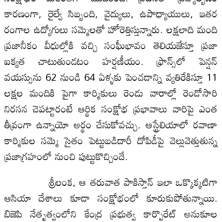
కారణంగా, రైల్వే సిబ్బంది, వైద్యులు, ఉపాధ్యాయులు, ఇతర
రంగాల ఉద్యోగులు సమ్మెలతో హోరెత్తిస్తున్నారు. లక్షలాది మంది
ప్రజానీకం వీధుల్లోకి వచ్చి సంఫీుభావం తెలియజేస్తూ ప్రజా
ఐక్యత చాటుతుండటం హర్షణీయం. ఫ్రాన్స్‌లో పెన్షన్‌
వయస్సును 62 నుండి 64 ఏళ్ళకు పెంచడాన్ని వ్యతిరేకిస్తూ 11
లక్షల మందికి పైగా కార్మికులు రెండు వారాల్లో రెండోసారి
నిరసన చెపట్టారంటే ఆర్థిక సంక్షోభ ప్రభావాలు వారిపై ఎంత
తీవ్రంగా ఉన్నాయో అర్థం చేసుకోవచ్చు. ఆస్ట్రేలియాలో రవాణా
కార్మికుల సమ్మె సైతం పెట్టుబడిదారీ దోపిడీపై వెల్లువెత్తుతున్న
ప్రజాగ్రహంలో నుంచి పుట్టుకొచ్చిందే.
శ్రీలంక, ఆ తరువాత పాకిస్తాన్‌ ఇలా ఒక్కొక్కటిగా
ఆసియా దేశాలు కూడా సంక్షోభంలో కూరుకుపోతున్నాయి.
బిజెపి నేతృత్వంలోని కేంద్ర ప్రభుత్వ కార్పొరేట్‌ అనుకూల