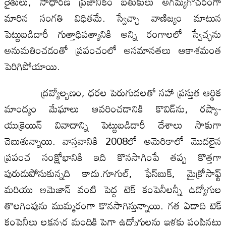
రైతులు, సాధారణ ప్రజానీకం బతుకులు అగమ్యగోచరంగా
మారిన సంగతి విధితమే. స్వేచ్ఛా వాణిజ్యం మాటున
పెట్టుబడిదారీ గుత్తాధిపత్యానికి అన్ని రంగాలలో స్వేచ్ఛను
అనుమతించడంతో ప్రపంచంలో అసమానతలు ఆకాశమంత
పెరిగిపోయాయి.
ద్రవ్యోల్బణం, ధరల పెరుగుదలతో సహా ప్రస్తుత ఆర్థిక
మాంద్యం మేఘాలు ఆవరించడానికి కొవిడ్‌ను, రష్యా-
యుక్రెయిన్‌ వివాదాన్ని పెట్టుబడిదారీ దేశాలు సాకుగా
చెబుతున్నాయి. వాస్తవానికి 2008లో అమెరికాలో మొదలైన
ప్రపంచ సంక్షోభానికి ఇది కొనసాగింపే తప్ప కొత్తగా
పురుడుపోసుకున్నది కాదు.గూగుల్‌, ఫేస్‌బుక్‌, మైక్రోసాఫ్ట్‌
మరియు అమెజాన్‌ వంటి పెద్ద టెక్‌ కంపెనీలన్నీ ఉద్యోగుల
తొలగింపును ముమ్మరంగా కొనసాగిస్తున్నాయి. గత ఏడాది టెక్‌
కంపెనీలు లక్షన్నర మందికి పైగా ఉద్యోగులను ఇళ్లకు పంపినట్లు