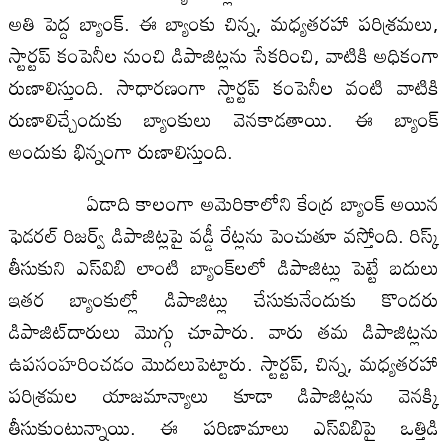
అతి పెద్ద బ్యాంక్‌. ఈ బ్యాంకు చిన్న, మధ్యతరహా పరిశ్రమలు,
స్టార్టప్‌ కంపెనీల నుంచి డిపాజిట్లను సేకరించి, వాటికి అధికంగా
రుణాలిస్తుంది. సాధారణంగా స్టార్టప్‌ కంపెనీల వంటి వాటికి
రుణాలిచ్చేందుకు బ్యాంకులు వెనకాడతాయి. ఈ బ్యాంక్‌
అందుకు భిన్నంగా రుణాలిస్తుంది.
ఏడాది కాలంగా అమెరికాలోని కేంద్ర బ్యాంక్‌ అయిన
ఫెడరల్‌ రిజర్వ్‌ డిపాజిట్లపై వడ్డీ రేట్లను పెంచుతూ వస్తోంది. రిస్క్‌
తీసుకుని ఎస్‌విబి లాంటి బ్యాంక్‌లలో డిపాజిట్లు పెట్టే బదులు
ఇతర బ్యాంకుల్లో డిపాజిట్లు చేసుకునేందుకు కొందరు
డిపాజిట్‌దారులు మొగ్గు చూపారు. వారు తమ డిపాజిట్లను
ఉపసంహరించడం మొదలుపెట్టారు. స్టార్టప్‌, చిన్న, మధ్యతరహా
పరిశ్రమల యాజమాన్యాలు కూడా డిపాజిట్లను వెనక్కి
తీసుకుంటున్నాయి. ఈ పరిణామాలు ఎస్‌విబిపై ఒత్తిడి