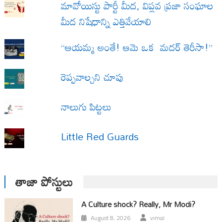
మావోయిస్టు పార్టీ మీద, విప్లవ ప్రజా సంఘాల
మీద నిషేధాన్ని ఎత్తివేయాలి
“ఆయమ్మ అంతే! ఆమె ఒక మదర్ తెరీసా!”
రెప్పవాల్చని చూపు
నాలుగు పిట్టలు
Little Red Guards
తాజా పోస్టులు
A Culture shock? Really, Mr Modi?
August 8, 2026
vimal