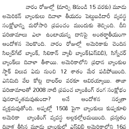
వారం రోజుల్లో (మార్చి 8నుండి 15 వరకు) మూడు
అమెరికన్‌ బ్యాంకులు దివాళా తీయడం పెట్టుబడిదారీ వ్యవస్థ
సంక్షోభాన్ని మరోసారి ప్రపంచం ముందుకు తెచ్చింది. దీని
పరిణామాలు ఎలా ఉంటాయన్న దానిపై అంతర్జాతీయంగా
ఆందోళన నెలకొంది. వారం రోజుల్లో అమెరికాకు చెందిన
సిల్వర్‌గేట్‌ బ్యాంక్‌, సిలికాన్‌ వ్యాలీ బ్యాంక్‌(ఎస్‌విబి), సిగ్నేచర్‌
బ్యాంక్‌లు దివాళా తీశాయి. అమెరికాలోని ప్రధాన బ్యాంకుల
స్టాక్‌ విలువ ఏడు నుంచి 12 శాతం మేర పడిపోయింది.
ఎనిమిది వేల కోట్ల డాలర్‌ల వరకూ ఆవిరయ్యాయి. తాజా
పరిణామాలతో 2008 నాటి ప్రపంచ బ్యాంకింగ్‌ రంగ సంక్షోభం
పునరావృతమవుతుందా? అనే ఆందోళన సర్వత్రా
వ్యక్తమవుతోంది. అప్పట్లో 150కి పైగా బ్యాంకులు కుప్పకూలి
అమెరికా బ్యాంకింగ్‌ వ్యవస్థ అల్లకల్లోలమయింది. ప్రస్తుతం
దివాళ తీసిన మూడు బ్యాంకుల్లో ఎస్‌విబి అమెరికాలోని 16వ