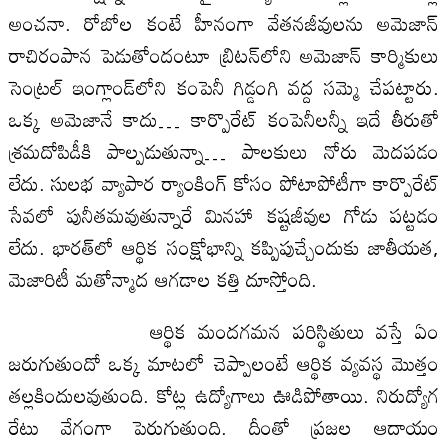
అంచనా. రోబోల కంటే హీనంగా వేతనజీవులను అమెజాన్‌
రాచిరంపాన పెడుతోందంటూ బ్రిటన్‌లోని అమెజాన్‌ కార్మికులు
సెంట్రల్‌ ఇంగ్లాండ్‌లోని కంపెనీ గిడ్డంగి వద్ద సమ్మె చేపట్టారు.
ఒక్క అమెజానే కాదు… కార్పొరేట్‌ కంపెనీలన్నీ ఇదే తీరుతో
శ్రమదోపిడీకి పాల్పడుతున్నా… పాలకులు నోరు మెదపడం
లేదు. సులభ వ్యాపార ర్యాంకింగ్‌ కోసం పోటాపోటీగా కార్పొరేట్‌
సేవలో పునీతమవుతున్నారే మినహా కష్టజీవుల గోడు పట్టడం
లేదు. భారత్‌లో ఆర్థిక సంక్షోభాన్ని కప్పిపుచ్చేందుకు జాతీయత,
మెజారిటీ మతోన్మాద ఆగడాల కత్తి దూస్తోంది.
ఆర్థిక మందగమన పరిస్థితులు వస్తే ఏం
జరుగుతుందో ఒక్క మాటలో చెప్పాలంటే ఆర్థిక వ్యవస్థ మొత్తం
తల్లకిందులవుతుంది. కోట్ల ఉద్యోగాలు ఊడిపోతాయి. నిరుద్యోగ
రేటు వేగంగా పెరుగుతుంది. దీంతో ప్రజల ఆదాయం