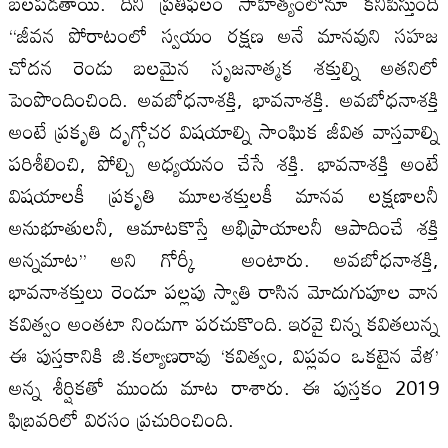
బలపడతాయి. దీని ప్రతిఫలం సాహిత్యంలోనూ కనిపిస్తుంది
‘‘జీవన పోరాటంలో స్వయం రక్షణ అనే మానవుని సహజ
చోదన రెండు బలమైన సృజనాత్మక శక్తుల్ని అతనిలో
పెంపొందించింది. అవబోధనాశక్తి, భావనాశక్తి. అవబోధనాశక్తి
అంటే ప్రకృతి దృగ్గోచర విషయాల్ని సాంఘిక జీవిత వాస్తవాల్ని
పరిశీలించి, పోల్చి అధ్యయనం చేసే శక్తి. భావనాశక్తి అంటే
విషయాలకీ ప్రకృతి మూలశక్తులకీ మానవ లక్షణాలనీ
అనుభూతులనీ, ఆమాటకొస్తే అభిప్రాయాలనీ ఆపాదించే శక్తి
అన్నమాట’’ అని గోర్కీ అంటారు. అవబోధనాశక్తి,
భావనాశక్తులు రెండూ పల్లపు స్వాతి రాసిన మోదుగుపూల వాన
కవిత్వం అంతటా నిండుగా పరచుకొంది. ఇరవై చిన్న కవితలున్న
ఈ పుస్తకానికి జి.కల్యాణరావు ‘కవిత్వం, విప్లవం ఒకటైన వేళ’
అన్న శీర్షికతో ముందు మాట రాశారు. ఈ పుస్తకం 2019
ఫిబ్రవరిలో విరసం ప్రచురించింది.