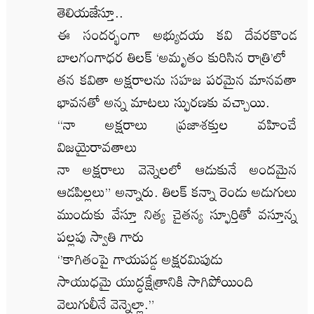
తెలియజేస్తూ..
ఈ సందర్భంగా అభ్యుదయ కవి దేవరకొండ
బాలగంగాధర తిలక్ ‘అమృతం కురిసిన రాత్రి’లో
తన కవితా అక్షరాలను సహజ పరమైన మానవతా
భావనతో అన్న మాటలు స్ఫురణకు వచ్చాయి.
“నా అక్షరాలు ప్రజాశక్తుల వహించే
విజయైరావతాలు
నా అక్షరాలు వెన్నెలలో ఆడుకునే అందమైన
ఆడపిల్లలు” అన్నారు. తిలక్ కన్నా రెండు అడుగులు
ముందుకు వేస్తూ నిత్య చైతన్య స్ఫూర్తితో వస్తూన్న
పల్లపు స్వాతి గారు
‘’కాగితంపై గాయపడ్డ అక్షరమిపుడు
సాయుధమై యుద్ధక్షేత్రానికి సాగిపోయింది
వెలుగులీనే వెన్నెల్లా.”