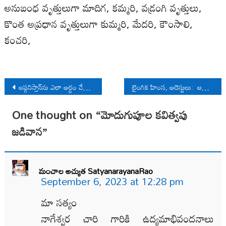
అనుబంధ వృత్తులుగా మాదిగ, కమ్మరి, వడ్రంగి వృత్తులు,
కొంత అప్రధాన వృత్తులుగా కుమ్మరి, మేదరి, కౌంసాలి,
కంచరి,
Post
ఆఫ్గ‌నిస్తాన్‌ను ఎలా అర్ధం చేసుకోవాలి?
లైంగిక హింస, అరెస్టులు: ఆదివాసీ మహిళల పోరాట పటిమ
navigation
One thought on “
మోదుగుపూల కవిత్వపు
జడివాన
”
మంచాల అచ్యుత SatyanarayanaRao
September 6, 2023 at 12:28 pm
మా సత్యం
నాగేశ్వర చారి గారికి ఉద్యమాభివందనాలు