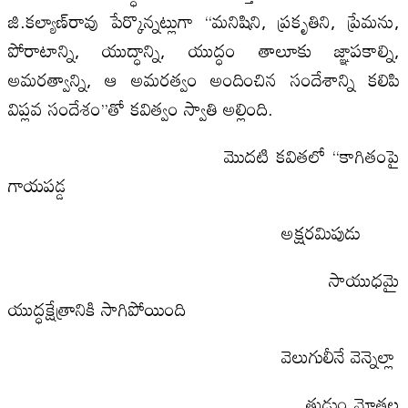
జి.కల్యాణ్‌రావు పేర్కొన్నట్లుగా ‘‘మనిషిని, ప్రకృతిని, ప్రేమను,
పోరాటాన్ని, యుద్ధాన్ని, యుద్ధం తాలూకు జ్ఞాపకాల్ని,
అమరత్వాన్ని, ఆ అమరత్వం అందించిన సందేశాన్ని కలిపి
విప్లవ సందేశం’’తో కవిత్వం స్వాతి అల్లింది.
మొదటి కవితలో ‘‘కాగితంపై
గాయపడ్డ
అక్షరమిపుడు
సాయుధమై
యుద్ధక్షేత్రానికి సాగిపోయింది
వెలుగులీనే వెన్నెల్లా
తుడుం మోతల