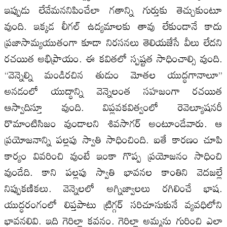
ఇప్పుడు లేవేమననిపించేలా గతాన్ని గుర్తుకు తెచ్చుకుంటూ
వుంది. ఇక్కడ లీగల్‌ ఉద్యమాలకు తావు లేకుండానే కాదు
ప్రజాసామ్యయుతంగా కూడా నిరసనలు తెలియజేసే వీలు లేదని
రచయిత అభిప్రాయం. ఈ కవితలో స్పష్టత సాధించాల్సి వుంది.
‘‘వెన్నెల్ని మండిరచిన తుడుం మోతల యుద్ధగానాలూ’’
అనడంలో యుద్ధాన్ని వెన్నెలంత సహజంగా రచయిత
ఆస్వాదిస్తూ వుంది. విప్లవకవిత్వంలో రెవెల్యూషనరీ
రొమాంటిసిజం వుండాలని శివసాగర్‌ అంటూండేవారు. ఆ
ప్రయోజనాన్ని పల్లపు స్వాతి సాధించింది. ఐతే కారణం చూపి
కార్యం వివరించి వుంటే ఇంకా గొప్ప ప్రయోజనం సాధించి
వుండేది. కాని పల్లపు స్వాతి భావనల కాంతిని వెదజల్లే
నిప్పుకణికలు. వెన్నెలలో అగ్నిజ్వాలలు రగిలించే భాష.
యుద్ధరంగంలో లిప్తపాటు ట్రిగ్గర్‌ సరిచూసుకునే వ్యవధిలోని
భావనలివి. ఇది గెరిల్లా కవనం. గెరిల్లా అమ్మను గురించి ఎలా