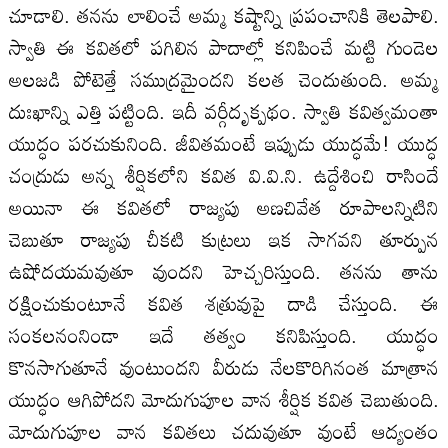
చూడాలి. తనను లాలించే అమ్మ కష్టాన్ని ప్రపంచానికి తెలపాలి.
స్వాతి ఈ కవితలో పగిలిన పాదాల్లో కనిపించే మట్టి గుండెల
అలజడి పోటెత్తే సముద్రమైందని కలత చెందుతుంది. అమ్మ
దుఃఖాన్ని ఎత్తి పట్టింది. ఇదీ వర్గీదృక్పథం. స్వాతి కవిత్వమంతా
యుద్ధం పరచుకునింది. జీవితమంటే ఇప్పుడు యుద్ధమే! యుద్ధ
చంద్రుడు అన్న శీర్షికలోని కవిత వి.వి.ని. ఉద్దేశించి రాసిందే
అయినా ఈ కవితలో రాజ్యపు అణచివేత రూపాలన్నిటిని
చెబుతూ రాజ్యపు చీకటి కుట్రలు ఇక సాగవని తూర్పున
ఉషోదయమవుతూ వుందని హెచ్చరిస్తుంది. తనను తాను
రక్షించుకుంటూనే కవిత శత్రువుపై దాడి చేస్తుంది. ఈ
సంకలనంనిండా ఇదే తత్వం కనిపిస్తుంది. యుద్ధం
కొనసాగుతూనే వుంటుందని వీరుడు నేలకొరిగినంత మాత్రాన
యుద్ధం ఆగిపోదని మోదుగుపూల వాన శీర్షిక కవిత చెబుతుంది.
మోదుగుపూల వాన కవితలు చదువుతూ వుంటే ఆద్యంతం