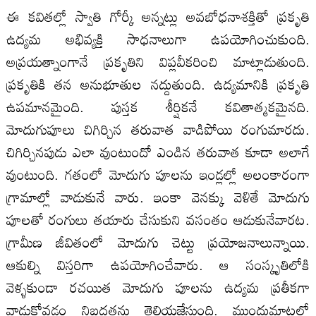
ఈ కవితల్లో స్వాతి గోర్కీ అన్నట్లు అవబోధనాశక్తితో ప్రకృతి
ఉద్యమ అభివ్యక్తి సాధనాలుగా ఉపయోగించుకుంది.
అప్రయత్నాంగానే ప్రకృతిని విప్లవీకరించి మాట్లాడుతుంది.
ప్రకృతికి తన అనుభూతుల నద్దుతుంది. ఉద్యమానికి ప్రకృతి
ఉపమానమైంది. పుస్తక శీర్షికనే కవితాత్మకమైనది.
మోదుగుపూలు చిగిర్చిన తరువాత వాడిపోయి రంగుమారదు.
చిగిర్చినపుడు ఎలా వుంటుందో ఎండిన తరువాత కూడా అలాగే
వుంటుంది. గతంలో మోదుగు పూలను ఇండ్లల్లో అలంకారంగా
గ్రామాల్లో వాడుకునే వారు. ఇంకా వెనక్కు వెళితే మోదుగు
పూలతో రంగులు తయారు చేసుకుని వసంతం ఆడుకునేవారట.
గ్రామీణ జీవితంలో మోదుగు చెట్టు ప్రయోజనాలున్నాయి.
ఆకుల్ని విస్తరిగా ఉపయోగించేవారు. ఆ సంస్కృతిలోకి
వెళ్ళకుండా రచయిత మోదుగు పూలను ఉద్యమ ప్రతీకగా
వాడుకోవడం నిబద్ధతను తెలియజేస్తుంది. ముందుమాటలో