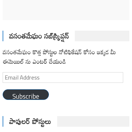
వసంతమేఘం సబ్‌స్క్రిప్షన్
వసంతమేఘం కొత్త పోస్టుల నోటిఫికేషన్ కోసం ఇక్కడ మీ
ఈమెయిల్ ను ఎంటర్ చేయండి
Email
Address
Subscribe
పాపులర్ పోస్టులు