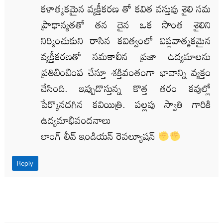
కళాత్మకమైన వ్యక్తీకరణ తో కవిత వస్తువు శైలి సమ
ప్రాధాన్యతతో తన దైన ఒక సొంత శైలిని
నిర్మించుకుని రాసిన కవిత్వంలో విప్లవాత్మకమైన
వ్యక్తీకరణతో సమకాలీన ప్రజా ఉద్యమాలను
ప్రతిబింబింప చేస్తూ శక్తివంతంగా భావాన్ని వ్యక్తం
చేసింది. ఇప్పుడొస్తున్న కొత్త తరం కవుల్లో
పేర్కొనదగిన కవియిత్రి. పల్లపు స్వాతి గారికి
ఉద్యమాభివందనాలు
లాంగ్ లీవ్ ఇండియన్ రెవల్యూషన్
Reply