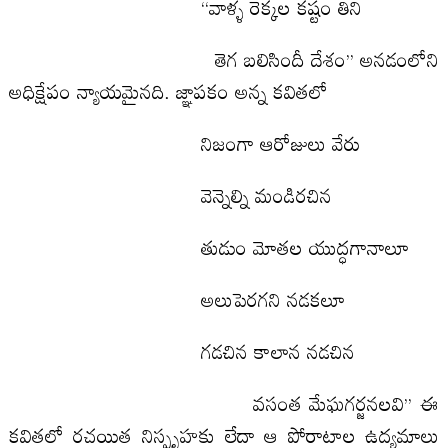
‘‘వాళ్ళ రెక్కల కష్టం తిని
తెగ బలిసిందీ దేశం’’ అనడంలోని
అధిక్షేపం న్యాయమైనది. జ్ఞాపకం అన్న కవితలో
నిజంగా ఆరోజులు వేరు
వెన్నెల్ని మండిరచిన
తుడుం మోతల యుద్ధగానాలూ
అలుపెరగని నడకలూ
గడచిన కాలాన నడచిన
వసంత మేఘగర్జనలవి’’ ఈ
కవితలో రచయిత నిస్పృహకు లేదా ఆ పోరాటాల ఉద్యమాలు