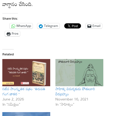
వాగ్దానం చేసింది.
Share this:
WhatsApp
Telegram
Email
Print
Related
సజీవ సాంస్కృతిక పత్రం “తిరుపతి
సాహిత్య విమ‌ర్శ‌కుడు పోతులూరి
గంగ జాతర ”
వీర‌బ్ర‌హ్మం
June 2, 2026
November 16, 2021
In "సమీక్షలు"
In "సాహిత్యం"