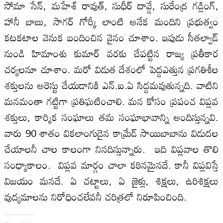
సోమా సేన్, మహేశ్ రావుత్, సుధీర్ దావ్డే, సురేంద్ర గడ్లింగ్,
హానీ బాబు, సాగర్ గోర్కీ లాంటి అనేక మందిని ప్రభుత్వం
కటకటాల వెనుక బందించిన వైనం చూశాం. ఇపుడు సీతల్వాడ్
నుండి హిమాంశు కుమార్ వరకు చేపట్టిన రాజ్య ప్రతీకార
చర్యలనూ చూశాం. మరో విడుత దేశంలో పెద్దఎత్తున ప్రగతిశీల
శక్తులను అరెస్టు చేయడానికి ఎన్.ఐ.ఏ సిద్దమవుతున్నది. వాటిని
మనమంతా గట్టిగా ప్రతిఘటించాలి. మన కోసం ప్రపంచ విప్లవ
శక్తులు, కార్మిక సంఘాలు తమ సంఘాభావాన్ని అందిస్తున్నవి.
వారు 90 శాతం వికలాంగుడైన కామ్రేడ్ సాయిబాబాను విడుదల
చేయాలనీ చాల కాలంగా నినదిస్తున్నారు. ఇది విప్లవాల తొలి
సంధ్యాకాలం. విప్లవ మార్గం చాలా కఠినమైనదే. కానీ విప్లవిస్తే
విజయం మనదే. ఏ చట్టాలు, ఏ జైళ్లు, శిక్షలు, ఉరిశిక్షలు
వుద్యమాలను నిరోధించలేవనీ చరిత్రలో నిరూపించింది.