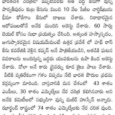
భారతదేశ చరిత్రలో ఇప్పటివరకు అతి పెద్ద కేసుగా వున్న
పార్వతీపురం కుట్ర కేసును మించి 10 వేల పేజీల చార్జిషీటును
భీమా కోరేగాం కేసులో దాఖలు చేశారు. నిరాధారమైన
ఆరోపణలతోనే అనేక మందిని అరెస్టు చేశారు. 60 సార్లు
బెయల్ కోసం సుధా ప్రయత్నం చేసింది. అత్యంత హస్యాస్పదం,
జుగుప్సాకరమైన విషయమేమంటే ఉత్తర ప్రదేశ్ లో హథ్ రాస్
కేసు కవరేజికి వెళ్లిన కప్పన్ అనే పాత్రికేయుడిని, అతడికి ఘటన
వివరాలను అందిస్తున్న ఇద్దరు యువకులను ఉపా కింద అరెస్టు
చేశారు. వోలా అనే కారు డ్రైవర్ను కూడ జైలు పాలు చేశారు.
వీటికి వ్యతిరేకంగా గళం విప్పడం నేటి భారత పౌరుల ప్రథమ
కర్తవ్యంగా మారింది. వాస్తవానికి మన దేశంలో 43 శాతం
ఎంపీలు, 30 శాతం ఎమ్మెల్యేలు నేర చరిత్ర కలిగినవారు అని
అనేక కమిటీలలో సభ్యుడిగా వున్న మజీర్ హుస్సేన్ అన్నాడు.
ఝార్ఖండ్ రాష్ట్రంలో 74 శాతం ఎమ్మెల్యేలకు నేర చరిత వుంది.