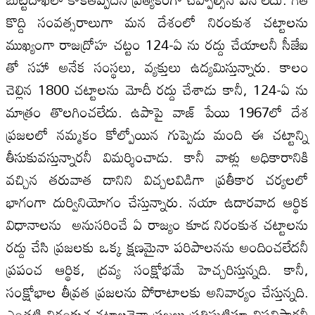
కొద్ది సంవత్సరాలుగా మన దేశంలో నిరంకుశ చట్టాలను
ముఖ్యంగా రాజద్రోహ చట్టం 124-ఏ ను రద్దు చేయాలనీ సీజేఐ
తో సహా అనేక సంస్థలు, వ్యక్తులు ఉద్యమిస్తున్నారు. కాలం
చెల్లిన 1800 చట్టాలను మోదీ రద్దు చేశాడు కానీ, 124-ఏ ను
మాత్రం తొలగించలేదు. ఉపాపై వాజ్ పేయి 1967లో దేశ
ప్రజలలో నమ్మకం కోల్పోయిన గుప్పెడు మంది ఈ చట్టాన్ని
తీసుకువస్తున్నారనీ విమర్శించాడు. కానీ వాళ్లు అధికారానికి
వచ్చిన తరువాత దానిని విచ్చలవిడిగా ప్రతీకార చర్యలలో
భాగంగా దుర్వినియోగం చేస్తున్నారు. నయా ఉదారవాద ఆర్థిక
విధానాలను అనుసరించే ఏ రాజ్యం కూడ నిరంకుశ చట్టాలను
రద్దు చేసి ప్రజలకు ఒక్క క్షణమైనా పరిపాలనను అందించలేదనీ
ప్రపంచ ఆర్థిక, ద్రవ్య సంక్షోభమే హెచ్చరిస్తున్నది. కానీ,
సంక్షోభాల తీవ్రత ప్రజలను పోరాటాలకు అనివార్యం చేస్తున్నది.
ఎంతటి నిరంకుశ చట్టాలనైనా ప్రజలు ప్రతిఘటిస్తూ విప్లవిస్తారనీ