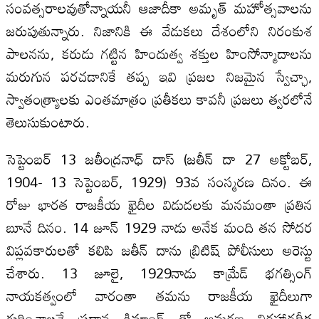
సంవత్సరాలవుతోన్నాయనీ ఆజాదీకా అమృత్ మహోత్సవాలను
జరుపుతున్నారు. నిజానికి ఈ వేడుకలు దేశంలోని నిరంకుశ
పాలనను, కరుడు గట్టిన హిందుత్వ శక్తుల హింసోన్మాదాలను
మరుగున పరచడానికే తప్ప ఇవి ప్రజల నిజమైన స్వేచ్ఛా,
స్వాతంత్ర్యాలకు ఎంతమాత్రం ప్రతీకలు కావనీ ప్రజలు త్వరలోనే
తెలుసుకుంటారు.
సెప్టెంబర్ 13 జతీంద్రనాధ్ దాస్ (జతీన్ దా 27 అక్టోబర్,
1904- 13 సెప్టెంబర్, 1929) 93వ సంస్మరణ దినం. ఈ
రోజు భారత రాజకీయ ఖైదీల విడుదలకు మనమంతా ప్రతిన
బూనే దినం. 14 జూన్ 1929 నాడు అనేక మంది తన సోదర
విప్లవకారులతో కలిపి జతీన్ దాను బ్రిటిష్ పోలీసులు అరెస్టు
చేశారు. 13 జూలై, 1929నాడు కామ్రేడ్ భగత్సింగ్
నాయకత్వంలో వారంతా తమను రాజకీయ ఖైదీలుగా
గుర్తించాలనే ప్రధాన డిమాండ్ తో ఆమరణ నిరహారదీక్ష