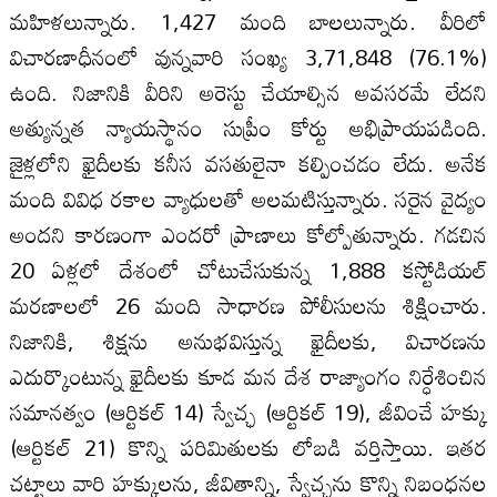
మహిళలున్నారు. 1,427 మంది బాలలున్నారు. వీరిలో
విచారణాధీనంలో వున్నవారి సంఖ్య 3,71,848 (76.1%)
ఉంది. నిజానికి వీరిని అరెస్టు చేయాల్సిన అవసరమే లేదని
అత్యున్నత న్యాయస్థానం సుప్రీం కోర్టు అభిప్రాయపడింది.
జైళ్లలోని ఖైదీలకు కనీస వసతులైనా కల్పించడం లేదు. అనేక
మంది వివిధ రకాల వ్యాధులతో అలమటిస్తున్నారు. సరైన వైద్యం
అందని కారణంగా ఎందరో ప్రాణాలు కోల్పోతున్నారు. గడచిన
20 ఏళ్లలో దేశంలో చోటుచేసుకున్న 1,888 కస్టోడియల్
మరణాలలో 26 మంది సాధారణ పోలీసులను శిక్షించారు.
నిజానికి, శిక్షను అనుభవిస్తున్న ఖైదీలకు, విచారణను
ఎదుర్కొంటున్న ఖైదీలకు కూడ మన దేశ రాజ్యాంగం నిర్ధేశించిన
సమానత్వం (ఆర్టికల్ 14) స్వేచ్ఛ (ఆర్టికల్ 19), జీవించే హక్కు
(ఆర్టికల్ 21) కొన్ని పరిమితులకు లోబడి వర్తిస్తాయి. ఇతర
చట్టాలు వారి హక్కులను, జీవితాన్ని, స్వేచ్ఛను కొన్ని నిబంధనల