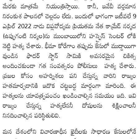
మేరకు మాత్రమే నియంత్రిస్తాయి. కానీ, ఇవేవీ వర్తమాన
నిరంకుశ పాలనలో చెల్లడం లేదు. ఇందులో భాగంగా ఇటీవలే 9
ఎప్రిల్ 2022 నాడు విప్లవోద్యమ ప్రియతమ నేత కామ్రేడ్ నర్మద
(ఉప్పుగంటి నిర్మల)ను ముంబాయిలోని హస్పైస్ సెంటర్ లోకి
నెట్టి హత్య చేశారు. భీమా కోరేగాం తప్పుడు కేసులో ముద్దాయిగా
వుండిన ఫాదర్ స్టాన్ సామికి అవసరమైన చికిత్స
అందించకుండా గత సంవత్సరం పోలీసులు హత్య చేశారు.
ప్రజల కోసం అహర్నిశలు పని చేస్తున్న వారిని రాజ్యం
హతమార్చడానికి ఇదొక చట్టబద్ద మార్గంగా మారింది. ఈ
హత్యలను యావత్ప్రపంచం ఖండించాల్సిన సమయం ఇది. ఇవి
రాజ్యం చేస్తున్న హత్యలేననీ దోషులను శిక్షించాలనీ
నినదించాల్సిన పరిస్థితులివి.
మన దేశంలోని విచారణాధీన ఖైదీలకు సాధారణ కేసులలోనే