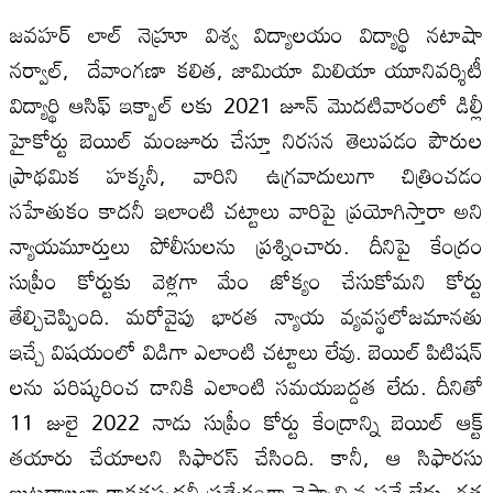
జవహర్ లాల్ నెహ్రూ విశ్వ విద్యాలయం విద్యార్థి నటాషా
నర్వాల్, దేవాంగణా కలిత, జామియా మిలియా యూనివర్శిటీ
విద్యార్థి ఆసిఫ్ ఇక్బాల్ లకు 2021 జూన్ మొదటివారంలో డిల్లీ
హైకోర్టు బెయిల్ మంజూరు చేస్తూ నిరసన తెలుపడం పౌరుల
ప్రాథమిక హక్కనీ, వారిని ఉగ్రవాదులుగా చిత్రించడం
సహేతుకం కాదనీ ఇలాంటి చట్టాలు వారిపై ప్రయోగిస్తారా అని
న్యాయమూర్తులు పోలీసులను ప్రశ్నించారు. దీనిపై కేంద్రం
సుప్రీం కోర్టుకు వెళ్లగా మేం జోక్యం చేసుకోమని కోర్టు
తేల్చిచెప్పింది. మరోవైపు భారత న్యాయ వ్యవస్థలోజమానతు
ఇచ్చే విషయంలో విడిగా ఎలాంటి చట్టాలు లేవు. బెయిల్ పిటిషన్
లను పరిష్కరించ డానికి ఎలాంటి సమయబద్దత లేదు. దీనితో
11 జులై 2022 నాడు సుప్రీం కోర్టు కేంద్రాన్ని బెయిల్ ఆక్ట్
తయారు చేయాలని సిఫారస్ చేసింది. కానీ, ఆ సిఫారసు
బుట్టదాఖలా కాకతప్పదనీ ప్రత్యేకంగా చెప్పాల్సిన పనే లేదు. గత