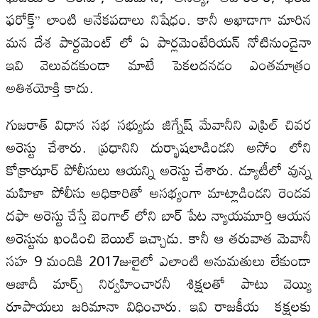
ఫరోక్త్’’ లాంటి అనేకపదాలు నిషేధం. కానీ అఖాడాగా మారిన
మన దేశ పార్టమెంట్ లో ఏ పార్లమెంటేరియన్ నోటినుండైనా
ఇవి వెలువడకుండా మాటే పెకలదనడం ఎంతమాత్రం
అతిశయోక్తి కాదు.
గుజరాత్ విధాన సభ సభ్యుడు జిగ్నేష్ మేవానీని ఎప్రిల్ చివర
అరెస్టు చేశారు. ప్రధానిని దుర్భాషలాడిండని అసోం లోని
కోక్రాఝార్ పోలీసులు ఆయన్ని అరెస్టు చేశారు. డ్యూటీలో వున్న
మహిళా పోలీసు అధికారితో అసభ్యంగా మాట్లాడిండని రెండవ
దఫా అరెస్టు చేస్తే బెంగాల్ లోని బార్ పేట న్యాయమూర్తి ఆయన
అరెస్టును ఖండించి బెయిల్ ఇచ్చాడు. కానీ ఆ తరువాత మెవానీ
సహ 9 మందికి 2017జులైలో ఎలాంటి అనుమతులు లేకుండా
ఆజాదీ మార్చ్ నిర్వహించారనీ శిక్షలతో పాటు వెయ్యి
రూపాయలు జరిమానా విధించారు. ఇవి రాజకీయ కక్షలకు