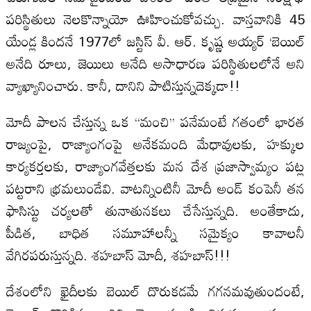
పరిస్థితులు నెలకొన్నాయో ఊహించుకోవచ్చు. వాస్తవానికి 45
యేండ్ల కిందనే 1977లో జస్టిస్ వీ. ఆర్. కృష్ణ అయ్యర్ ‘బెయిల్
అనేది రూలు, జెయిలు అనేది అసాధారణ పరిస్థితులలోనే అని
వ్యాఖ్యానించారు. కానీ, దానిని పాటిస్తున్నదెక్కడా!!
మోదీ పాలన చేస్తున్న ఒక ‘‘మంచి’’ పనేమంటే గతంలో భారత
రాజ్యంపై, రాజ్యాంగంపై అనేకమంది మేధావులకు, హక్కుల
కార్యకర్తలకు, రాజ్యాంగవేత్తలకు మన దేశ ప్రజాస్వామ్యం పట్ల
పట్టరాని భ్రమలుండేవి. వాటన్నింటినీ మోదీ అండ్ కంపెనీ తన
ఫాసిస్టు చర్యలతో తునాతునకలు చేసేస్తున్నది. అంతేకాదు,
పీడిత, బాధిత సమూహాలన్నీ సమైక్యం కావాలనీ
వేగిరపరుస్తున్నది. శహబాస్ మోదీ, శహబాస్!!!
దేశంలోని ఖైదీలకు బెయిల్ దొరుకడమే గగనమవుతుందంటే,