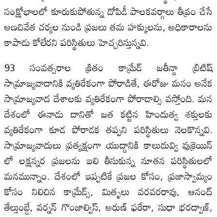
సంక్షోభాలలో కూరుకుపోతున్న దోపిడీ పాలకవర్గాలు తీవ్రం చేసే
అణచివేత చర్యల నుండి ప్రజలు తమ హక్కులను, అధికారాలను
కాపాడు కోలేరని పరిస్థితులు హెచ్చరిస్తున్నవి.
93 సంవత్సరాల క్రితం కామ్రేడ్ జతీన్దా బ్రిటిష్
సామ్రాజ్యవాదానికి వ్యతిరేకంగా పోరాడితే, ఈరోజు మనం అనేక
సామ్రాజ్యవాద దేశాలకు వ్యతిరేకంగా పోరాడాల్సి వస్తోంది. మన
దేశంలో ఈనాడు దానితో జత కట్టిన హిందుత్వ శక్తులకు
వ్యతిరేకంగా కూడ పోరాడక తప్పని పరిస్థితులు నెలకొన్నవి.
సామ్రాజ్యవాదులు ప్రత్యక్షంగా యుద్దానికి కాలుదువ్వి వుక్రెయిన్
లో లక్షన్నర ప్రజలను బలి తీసుకున్న నూతన పరిస్థితులలో
మనమున్నాం. దేశంలో ఇప్పటికే ప్రజల కోసం, ప్రజాస్వామ్యం
కోసం నిలిచిన కామ్రేడ్స్, మితృలు వరవరరావు, ఆనంద్
తేల్తుంబ్డే, వర్నన్ గొంజాల్విస్, అరుణ్ ఫరేరా, సుధా భరద్వాజ్,