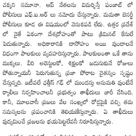
చక్కని నమూనా. ఆప్ నేతలను విమర్శిస్తే పంజాబ్ లో
పోలీసులు ఎఫ్.ఐ.ఆర్ లు నమోదు చేస్తున్నారు. మమతా బెనర్జీ
పోలీసులు కూడ ఈ విషయంలో వెనుకపడి లేరు. ఉత్తర ప్రదేశ్
లో నైతే ఏకంగా దేశద్రోహంతో పాటు క్రిమినల్ కేసులే
పెడుతున్నారు. అధికారానికి దాసోహం అయి వుండాలనే
విధంగా పాలకులు వ్యవహరిస్తున్నారు. పాలకులంతా ఒకే తాను
ముక్కలు. వీరి అరెస్టులకో, శిక్షలకో జడుసుకునే రోజులు
పోతున్నాయనీ పెరుగుతున్న ప్రజా పోరాట చైతన్యం స్పష్టం
చేస్తున్నది. ఇటీవలే ఛత్తీస్ గఢ్ లో ముందస్తు అనుమతి వుంటేనే
ర్యాలీలు నిర్వహించాలనీ ప్రభుత్వం తాఖీదులు జారీ చేసింది.
కానీ, మూలవాసీ ప్రజలు వేల సంఖ్యలో రోడ్లపైకి వచ్చి తమ
సమస్యలను ప్రపంచానికి తెలియజేస్తున్నారు. ఏ తాఖీదులు
వుద్యమించే ప్రజలను భయపెట్టలేవనీ నిరూపిస్తున్నారు.