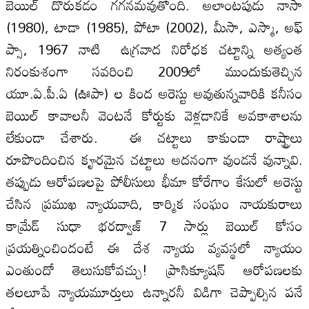
బెయిల్ దొరుకడం గగనమవుతోంది. అలాంటపుడు నాసా
(1980), టాడా (1985), పోటా (2002), మీసా, ఎస్మా, అఫ్
ప్సా, 1967 నాటి ఉగ్రవాద నిరోధక చట్టాన్ని అత్యంత
నిరంకుశంగా సవరించి 2009లో ముందుకుతెచ్చిన
యూ.ఏ.పీ.ఏ (ఊపా) ల కింద అరెస్టు అవుతున్నవారికి కనీసం
బెయిల్ కావాలనీ వెంటనే కోర్టుకు వెళ్లడానికే అవకాశాలను
లేకుండా చేశారు. ఈ చట్టాలు కాకుండా రాష్ట్రాలు
రూపొందించిన కౄరమైన చట్టాలు అదనంగా వుండనే వున్నావి.
తప్పుడు ఆరోపణలపై పోలీసులు భీమా కోరేగాం కేసులో అరెస్టు
చేసిన ప్రముఖ న్యాయవాది, కార్మిక సంఘం నాయకురాలు
కామ్రేడ్ సుధా భరద్వాజ్ 7 సార్లు బెయిల్ కోసం
ప్రయత్నించిందంటే ఈ దేశ న్యాయ వ్యవస్థలో న్యాయం
ఎంతుందో తెలుసుకోవచ్చు! ప్రాసిక్యూషన్ ఆరోపణలకు
తలలూపే న్యాయమూర్తులు ఉన్నారనీ విడిగా చెప్పాల్సిన పనే