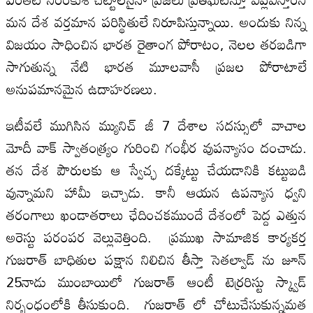
మన దేశ వర్తమాన పరిస్థితులే నిరూపిస్తున్నాయి. అందుకు నిన్న
విజయం సాధించిన భారత రైతాంగ పోరాటం, నెలల తరబడిగా
సాగుతున్న నేటి భారత మూలవాసీ ప్రజల పోరాటాలే
అనుపమానమైన ఉదాహరణలు.
ఇటీవలే ముగిసిన మ్యునిచ్ జీ 7 దేశాల సదస్సులో వాచాల
మోదీ వాక్ స్వాతంత్ర్యం గురించి గంభీర వుపన్యాసం దంచాడు.
తన దేశ పౌరులకు ఆ స్వేచ్ఛ దక్కేట్టు చేయడానికి కట్టుబడి
వున్నామని హామీ ఇచ్చాడు. కానీ ఆయన ఉపన్యాస ధ్వని
తరంగాలు ఖండాతరాలు ఛేదించకముందే దేశంలో పెద్ద ఎత్తున
అరెస్టు పరంపర వెల్లువెత్తింది. ప్రముఖ సామాజిక కార్యకర్త
గుజరాత్ బాధితుల పక్షాన నిలిచిన తీస్తా సెతల్వాడ్ ను జూన్
25నాడు ముంబాయిలో గుజరాత్ ఆంటీ టెర్రరిస్టు స్క్వాడ్
నిర్బంధంలోకి తీసుకుంది. గుజరాత్ లో చోటుచేసుకున్నమత