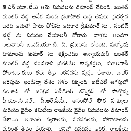
జె.ఎన్.యూ.టీ.ఏ ఆమె విడుదలను డిమాండ్ చేసింది. జంతర్
మంతర్ వద్ద అనేక మంది ప్రజాహిత బుద్ది జీవులు ప్రదర్శన
జరిపి ఆమెతో పాటు పోలీసు అధికారి శ్రీకుమార్ ను , సంజీవ్
భట్ట్ ను విడుదల చేయాలనీ కోరారు. వాళ్లకు అండగా
నిలువాలనీ జె.ఎన్.యూ.టీ. ఏ. ప్రజలను కోరింది. మరోవైపు
హిమాంశు కుమార్ ను శిక్షించడం అన్యాయమనీ జంతర్
మంతర్ వద్ద వందలాది ప్రగతిశీల కార్యకర్తలు, మూలవాసీ
పోరాటకారులు తమ తీవ్ర నిరసనను వ్యక్తం చేశారు. జుబేర్
అరెస్టును ఖండిస్తూ దేశం గళం విప్పింది. ఇటీవలే ఆగస్టులో
పంజాబ్ లో జరిగిన ఏపీడీఆర్ కన్వెన్షన్ లో పాల్గొన్న
పీ.యూ.సి.ఎల్., సీ.ఆర్.పీ.పీ., అసంసోల్ పౌర హక్కులు
మరియు ఖైదీల కమిటీలు రాజకీయ ఖైదీల విడుదలను డిమాండ్
చేశాయి. ఇలాంటి స్వరాలను, నిరసనలను, పోరాటాలను
మరింత తీవ్రం చేయాలి. లేనిచో దినదినం ఆర్థిక, రాజకీయ