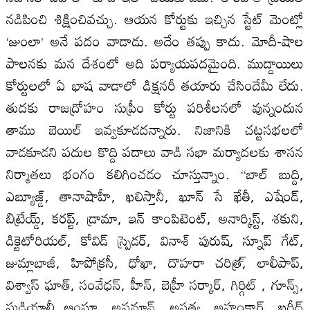
నడిపించి శిక్షించివచ్చు. ఆయన కోర్టుకు ఇచ్చిన స్టేట్ మెంట్లో
‘జుంలా’ అనే పదం వాడాడు. అదేం తప్పు కాదు. మోదీ-షాల
పాలనకు మన దేశంలో అది పర్యాయపదమైంది. ముద్దాయిలు
కోర్టులలో ఏ భాష వాడాలో డిక్షనరీ తయారు చేసిందేమీ లేదు.
తుదకు రాజద్రోహం సుప్రీం కోర్టు పరిశీలనలో వున్నందున
తాము బెయిల్ ఇవ్వకూడదన్నారు. నిజానికి చట్టసభలలో
వాడకూడని పదుల కొద్ది పదాలు వాడి సభా మర్యాదలకు శాసన
నిర్మాతలు భంగం కలిగించడం చూస్తున్నాం. ‘‘బాల్ బుద్ది,
ఎబ్యూజ్డ్, తానాషాహీ, ఖలిస్తానీ, ఖూన్ సే ఖేతీ, ఎషేండ్,
బిట్రేయ్డ్, కరప్ట్, డ్రామా, ఇన్ కాంపిటెంట్, అనార్కిస్ట్, శకుని,
డిక్టెటోరియల్, కోవిడ్ స్ప్రెడర్, వినాశ్ పురుష్, స్నూప్ గేట్,
జుమ్లాబాజీ, హిపోక్రసీ, ధోఖా, దొహరా చరిత్ర్, లాలీపాప్,
విశ్వాస్ ఘాత్, సంవేధన్, హీన్, బెహ్రీ సర్కార్, గిర్గిట్ , గూన్స్,
ఘడియాలీ ఆంసూ, అపమాన్, అసత్య, అహంకార్, ఖరీద్