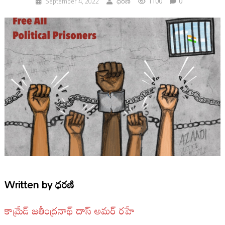
1100
0
September 4, 2022
ధరణి
Written by
ధరణి
కామ్రేడ్ జతీంద్రనాథ్ దాస్ అమర్ రహే