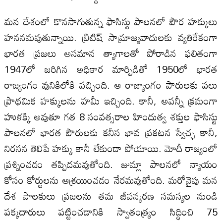
మన దేశంలో కొనసాగుతున్న ఫాసిస్టు పాలనలో పౌర హక్కులు
హననమవుతున్నాయి. బ్రిటిష్ సామ్రాజ్యవాదులకు వ్యతిరేకంగా
భారత ప్రజలు అసమాన త్యాగాలతో పోరాడిన ఫలితంగా
1947లో జరిగిన అధికార మార్పిడితో 1950లో భారత
రాజ్యంగం వునికిలోకి వచ్చింది. ఆ రాజ్యాంగం పౌరులకు పలు
ప్రాథమిక హక్కులను హమీ ఇచ్చింది. కానీ, అవన్నీ క్రమంగా
హుళక్కి అవుతూ గత 8 సంవత్సరాల హిందుత్వ శక్తుల ఫాసిస్టు
పాలనలో భారత పౌరులకు కనీస భావ ప్రకటన స్వేచ్ఛ కానీ,
నిరసన తెలిపే హక్కు కానీ లేకుండా పోయాయి. మోదీ రాజ్యంలో
ప్రశ్నించడం తప్పిదమవుతోంది. జుమ్లా పాలనలో న్యాయం
కోసం కోర్టులను ఆశ్రయించడం నేరమవుతోంది. మరోవైపు మన
దేశ పాలకులు ప్రజలను తమ జీవన్మరణ సమస్యల నుండి
పక్కదారులు పట్టించడానికి స్వాతంత్ర్యం సిద్ధించి 75