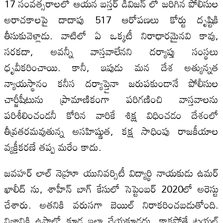
17 సంవత్సరాలలో ఆయన బస్తర్ డివిజన్ లో జరిగిన పోలీసుల
అరాచకాలపై దాదాపు 517 ఆరోపణలు కోర్టు దృష్టికి
తీసుకువెళ్లాడు. వాటిలో ఏ ఒక్కటీ నిరాధారమైనవి కావు,
సరకదా, అవన్నీ వాస్తవాలేనని దర్యాప్తు సంస్థలు
ధృవీకరించాయి. కానీ, ఇపుడు మన దేశ అత్యున్నత
న్యాయస్థానం కనీస దర్యాప్తైనా జరుపకుండానే పోలీసుల
చార్జీషీటును ప్రామాణికంగా పరిగణించి వాస్తవాలను
పరిశీలించండనీ కోరిన వారికే శిక్ష విధించడం దేశంలో
తీవ్రతరమవుతున్న అసహిష్ణుత, కక్ష సాధింపు రాజకీయాల
వ్యక్తీకరణే తప్ప మరేం కాదు.
జవహర్ లాల్ నెహ్రూ యునివర్సిటీ విద్యార్థి నాయకుడు ఉమర్
ఖాలీద్ ను, శాహీన్ బాగ్ కేసులో సెప్టెంబర్ 2020లో అరెస్టు
చేశారు. అతనికి వరుసగా బెయిల్ నిరాకరించబడుతోంది.
నిజానికి ఉపాలో కూడ ఇలా చేయకూడదు. కాకపోతే ట్రయల్