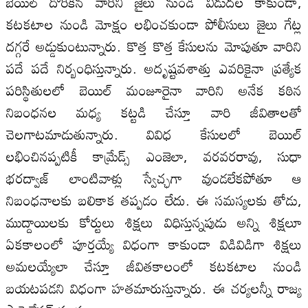
బెయిల్ దొరికిన వారిని జైలు నుండి విడుదల కాకుండా,
కటకటాల నుండి మోక్షం లభించకుండా పోలీసులు జైలు గేట్ల
దగ్గరే అడ్డుకుంటున్నారు. కొత్త కొత్త కేసులను మోపుతూ వారిని
పదే పదే నిర్బంధిస్తున్నారు. అదృష్టవశాత్తు ఎవరికైనా ప్రత్యేక
పరిస్థితులలో బెయిల్ మంజూరైనా వారిని అనేక కఠిన
నిబంధనల మధ్య కట్టడి చేస్తూ వారి జీవితాలతో
చెలగాటమాడుతున్నారు. వివిధ కేసులలో బెయిల్
లభించినప్పటికీ కామ్రేడ్స్ ఎంజెలా, వరవరరావు, సుధా
భరద్వాజ్ లాంటివాళ్లు స్వేచ్ఛగా వుండలేకపోతూ ఆ
నిబంధనాలకు బలికాక తప్పడం లేదు. ఈ సమస్యలకు తోడు,
ముద్దాయిలకు కోర్టులు శిక్షలు విధిస్తున్నపుడు అన్ని శిక్షలూ
ఏకకాలంలో పూర్తయ్యే విధంగా కాకుండా విడివిడిగా శిక్షలు
అమలయ్యేలా చేస్తూ జీవితకాలంలో కటకటాల నుండి
బయటపడని విధంగా హతమారుస్తున్నారు. ఈ చర్యలన్నీ రాజ్య