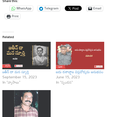
Share this:
WhatsApp
Telegram
Email
Print
Related
జతీన్ దా మన స్ఫూర్తి
ఐదు దశాబ్దాల విప్లవోద్యమ అనుభవం
September 15, 2023
June 15, 2023
In "వ్యాసాలు"
In "స్పందన"