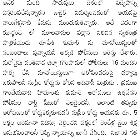
అనేక మంది సాధువులు దేశంలో విద్వేషాన్ని
విస్తరింపచేస్తున్నారని జుబైర్ విమర్శించడంతో ఆయనపై
నాలుగేళ్లనాటి కేసును ముందుకుతెచ్చారు. అదే విధంగా
ఝార్ఖండ్ లో మూలవాసుల పక్షాన నిలిచిన స్వతంత్ర
పాత్రికేయుడు రూపేశ్ కుమార్ ను మావోయిస్టులతో
సంబంధాలు వున్నాయనీ అక్కడి పోలీసులు అరెస్టు చేశారు.
మరోవైపు దంతెవాడ జిల్లా గొంపాడులో పోలీసులు 16 మందిని
హత్య చేసి మావోయిస్టులుగా ఆరోపించడంపై దర్యాప్తు
జరుపాలనీ సుప్రీం కోర్టును కోరిన ఆదివాసీ మిత్రుడు , ప్రముఖ
గాంధేయవాది హిమాంశు కుమార్ ఆరోపణలు ఉత్తవేనని
పోలీసుల చార్జ్ షీటుతో వెల్లడైందనీ, ఇలాంటి తప్పుడు
ఆరోపణలతో కోర్టుకెక్కకూడదనీ సుప్రీం కోర్టు ఆయనకు రూ. 5
లక్షల జరిమానా విధిస్తూ చెల్లించని పక్షంలో రెండేళ్ల జైలు శిక్ష
అనుభవించాలనీ చెప్పి న్యాయాన్ని ఖూనీ చేసింది. నిజానికి గత