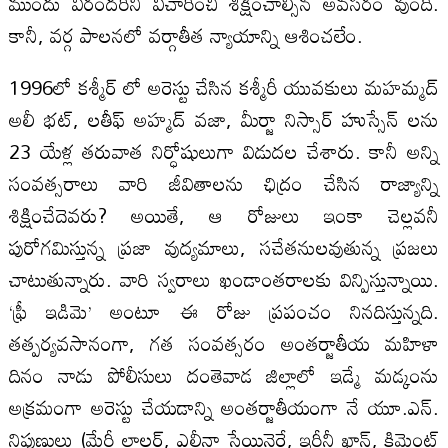
ముందు వీరందరిని విచారించి శిక్షించాల్సిన అవసరం వుంది.
కానీ, వర్గ పాలనలో వర్గాతీత న్యాయాన్ని ఆశించలేం.
1996లో కశ్మీర్ లో అరెస్టు చేసిన కశ్మీరీ యువకులు మహమ్మద్
అలీ భట్, లతీఫ్ అహ్మద్ వజా, మీర్జా నిస్సార్ హుస్సేన్ లను
23 యేళ్ల తరువాత నిర్ధోషులుగా విడుదల చేశారు. కానీ అన్ని
సంవత్సరాలు వారి జీవితాలను ఛిద్రం చేసిన రాజ్యాన్ని
శిక్షించేదెవరు? అయితే, ఆ రోజులు ఇంకా చెల్లవనీ
పురోగమిస్తున్న ప్రజా వుద్యమాలు, సచేతనులవుతున్న ప్రజలు
చాటుతున్నారు. వారి స్వరాలు ఖండాంతరాలకు విన్పిస్తున్నాయి.
‘ఫ్రీ ఇడిమె’ అంటూ ఈ రోజు ప్రపంచం నినదిస్తున్నది.
తత్పర్యవసానంగా, గత సంవత్సరం అంతర్జాతీయ మహిళా
దినం నాడు పోలీసులు దంతెవాడ జిల్లాలో ఇడ్మే మడ్కంను
అక్రమంగా అరెస్టు చేయడాన్ని అంతర్జాతీయంగా నే యూ.ఎన్.
నిపుణులు (మేరీ లాలర్, ఎలీనా స్టేయినెర్టే, ఇరీనీ ఖాన్, క్లిమెంట్