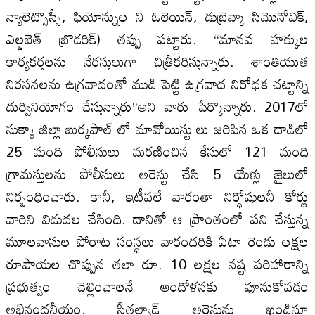
న్యాలెట్సొస్సీ, ఫియోన్నుల ని ఓలెయిన్, డుబ్రెవ్కా సిమొనోవిక్,
ఎల్జబెత్ బ్రొడరిక్) తప్పు పట్టారు. ‘‘మానవ హక్కుల
కార్యకర్తలను నేరస్తులుగా చిత్రీకరిస్తున్నారు. శాంతియుత
నిరసనలను ఉగ్రవాదంతో ముడి పెట్టి ఉగ్రవాద నిరోధక చట్టాన్ని
దుర్వినియోగం చేస్తున్నారు’’అని వారు పేర్కొన్నారు. 2017లో
సుక్మా జిల్లా బుర్కపాల్ లో మావోయిస్టు లు జరిపిన ఒక దాడిలో
25 మంది పోలీసులు మరణించిన కేసులో 121 మంది
గ్రామస్తులను పోలీసులు అరెస్టు చేసి 5 యేళ్లు జైలులో
నిర్బంధించారు. కానీ, ఇటీవలే వారంతా నిర్ధోషులనీ కోర్టు
వారిని విడుదల చేసింది. దానితో ఆ ప్రాంతంలో పని చేస్తున్న
మూలవాసుల పోరాట సంస్థలు వారందరికి ఏటా రెండు లక్షల
రూపాయల చొప్పున తలా రూ. 10 లక్షల నష్ట పరిహారాన్ని
ప్రభుత్వం చెల్లించాలనే ఆందోళనకు పూనుకోవడం
అభినందనీయం. సీతల్వాడ్ అరెస్టును ఖండిస్తూ