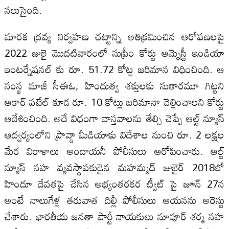
నలుసైంది.
మారక ద్రవ్య నిర్వహణ చట్టాన్ని అతిక్రమించిన ఆరోపణలపై
2022 జులై మొదటివారంలో సుప్రీం కోర్టు ఆమ్నెస్టీ ఇండియా
ఇంటర్నేషనల్ కు రూ. 51.72 కోట్ల జరిమాన విధించింది. ఆ
సంస్థ మాజీ సీఈఓ, హిందుత్వ శక్తులకు సుతారమూ గిట్టని
ఆకార్ పటేల్ కూడ రూ. 10 కోట్లు జరిమానా చెల్లించాలని కోర్టు
ఆదేశించింది. అదే విధంగా వాస్తవాలను తేల్చి చెప్పే ఆల్ట్ న్యూస్
ఆద్వర్యంలోని ప్రావ్దా మీడియాకు విదేశాల నుంచి రూ. 2 లక్షల
మేర విరాళాలు అందాయనీ పోలీసులు ఆరోపించారు. ఆల్ట్
న్యూస్ సహ వ్యవస్థాపకుడైన మహమ్మద్ జుబైర్ 2018లో
హిందూ దేవతపై చేసిన అభ్యంతరకర ట్వీట్ పై జూన్ 27న
అంటే నాలుగేళ్ల తరువాత దిల్లీ పోలీసులు ఆయనను అరెస్టు
చేశారు. భారతీయ జనతా పార్టీ నాయకులు నూపూర్ శర్మ సహ