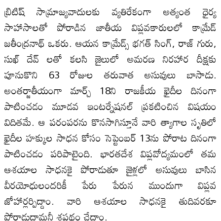
బ్రిటిష్ సామ్రాజ్యవాదులకు వ్యతిరేకంగా అత్యంత ధైర్య
సాహాసాలతో పోరాడిన జాతీయ విప్లవకారులలో కామ్రేడ్
జతీంద్రనాథ్ ఒకరు. ఆయన కామ్రేడ్స్ భగత్ సింగ్, రాజ్ గురు,
సుఖ్ దేవ్ లతో కలసి జైలులో అమరణ నిరహార దీక్షకు
పూనుకొని 63 రోజుల తరువాత అసువులు బాసాడు.
అంతర్జాతీయంగా మార్చ్ 18ని రాజకీయ ఖైదీల దినంగా
పాటించడం మూడవ ఇంటర్నేషనల్ ప్రకటించిన విషయం
విదితమే. ఆ పరంపరను కొనసాగిస్తూనే వారి త్యాగాల సృతిలో
ఖైదీల హక్కుల సాధన కోసం సెప్టెంబర్ 13ను పోరాట దినంగా
పాటించడం పరిపాటైంది. భారతదేశ విప్లవోద్యమంలో తమ
ఆశయాల సాధనకై పోరాడుతూ జైళ్లలో అసువులు బాసిన
వీరయోధులందరికీ పేరు పేరున ముందుగా విప్లవ
జోహార్లర్పిద్దాం. వారి ఆశయాల సాధనకై తుదివరకూ
పోరాడుదామనీ శపథం చేద్దాం.