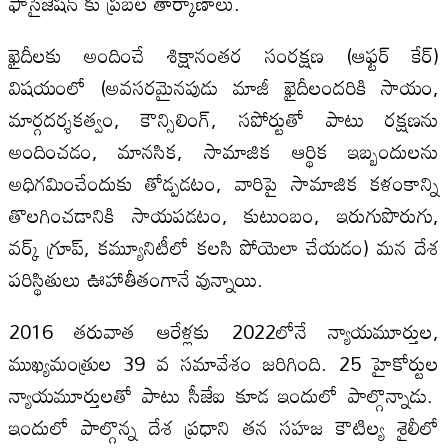
ఫాసైజేషన్ కు ప్రబల తార్కాణాలు.
ఖైదీలకు అందించే శిక్షానంతర సంరక్షణ (ఆఫ్టర్ కేర్)
విషయంలో (అవసరమైనపుడు మాజీ ఖైదీలందరికి సాయం,
మార్గదర్శకత్వం, కౌన్సిలింగ్, సపోర్టుతో పాటు రక్షణను
అందించడం, మానసిక, సామాజిక ఆర్థిక ఇబ్బందులను
అధిగమించేందుకు తోడ్పడటం, వారిపై సామాజిక కళంకాన్ని
తొలగించడానికి సాయపడటం, కుటుంబం, ఇరుగుపొరుగు,
వర్క్ గ్రూప్, కమ్యూనిటీలో కలసి పోయెలా చేయడం) మన దేశ
పరిస్థితులు ఊహాతీతంగానే వున్నాయి.
2016 తరువాత ఆరేళ్లకు 2022లోనే న్యాయమూర్తుల,
ముఖ్యమంత్రుల 39 వ సమావేశం జరిగింది. 25 హైకోర్టుల
న్యాయమూర్తులతో పాటు సీజేఐ కూడ ఇందులో పాల్గొన్నాడు.
ఇందులో పాల్గొన్న దేశ ప్రధాని తన సహజ కౌటిల్య శైలీలో