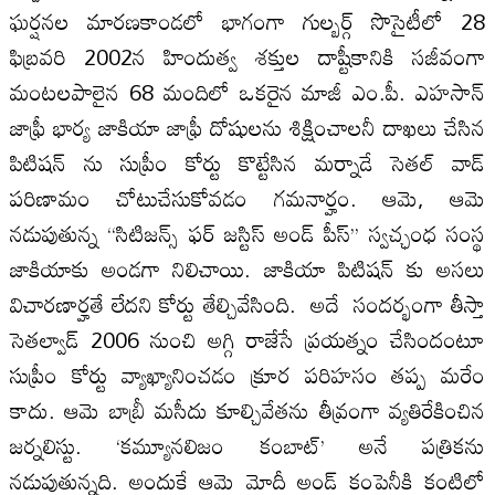
ఘర్షనల మారణకాండలో భాగంగా గుల్బర్గ్ సొసైటీలో 28
ఫిబ్రవరి 2002న హిందుత్వ శక్తుల దాష్టీకానికి సజీవంగా
మంటలపాలైన 68 మందిలో ఒకరైన మాజీ ఎం.పీ. ఎహసాన్
జాఫ్రీ భార్య జాకియా జాఫ్రీ దోషులను శిక్షించాలనీ దాఖలు చేసిన
పిటిషన్ ను సుప్రీం కోర్టు కొట్టేసిన మర్నాడే సెతల్ వాడ్
పరిణామం చోటుచేసుకోవడం గమనార్హం. ఆమె, ఆమె
నడుపుతున్న ‘‘సిటిజన్స్ ఫర్ జస్టిస్ అండ్ పీస్’’ స్వచ్ఛంధ సంస్థ
జాకియాకు అండగా నిలిచాయి. జాకియా పిటిషన్ కు అసలు
విచారణార్హతే లేదని కోర్టు తేల్చివేసింది. అదే సందర్భంగా తీస్తా
సెతల్వాడ్ 2006 నుంచి అగ్గి రాజేసే ప్రయత్నం చేసిందంటూ
సుప్రీం కోర్టు వ్యాఖ్యానించడం క్రూర పరిహసం తప్ప మరేం
కాదు. ఆమె బాబ్రీ మసీదు కూల్చివేతను తీవ్రంగా వ్యతిరేకించిన
జర్నలిస్టు. ‘కమ్యూనలిజం కంబాట్’ అనే పత్రికను
నడుపుతున్నది. అందుకే ఆమె మోదీ అండ్ కంపెనీకి కంటిలో