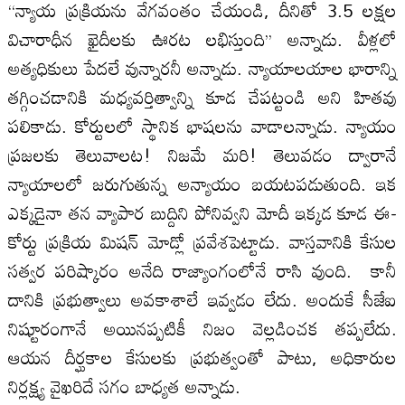
‘‘న్యాయ ప్రక్రియను వేగవంతం చేయండి, దీనితో 3.5 లక్షల
విచారాధీన ఖైదీలకు ఊరట లభిస్తుంది’’ అన్నాడు. వీళ్లలో
అత్యధికులు పేదలే వున్నారనీ అన్నాడు. న్యాయాలయాల భారాన్ని
తగ్గించడానికి మధ్యవర్తిత్వాన్ని కూడ చేపట్టండి అని హితవు
పలికాడు. కోర్టులలో స్థానిక భాషలను వాడాలన్నాడు. న్యాయం
ప్రజలకు తెలువాలట! నిజమే మరి! తెలువడం ద్వారానే
న్యాయాలలో జరుగుతున్న అన్యాయం బయటపడుతుంది. ఇక
ఎక్కడైనా తన వ్యాపార బుద్దిని పోనివ్వని మోదీ ఇక్కడ కూడ ఈ-
కోర్టు ప్రక్రియ మిషన్ మోడ్లో ప్రవేశపెట్టాడు. వాస్తవానికి కేసుల
సత్వర పరిష్కారం అనేది రాజ్యాంగంలోనే రాసి వుంది. కానీ
దానికి ప్రభుత్వాలు అవకాశాలే ఇవ్వడం లేదు. అందుకే సీజేఐ
నిష్టూరంగానే అయినప్పటికీ నిజం వెల్లడించక తప్పలేదు.
ఆయన దీర్ఘకాల కేసులకు ప్రభుత్వంతో పాటు, అధికారుల
నిర్లక్ష్య వైఖరిదే సగం బాధ్యత అన్నాడు.