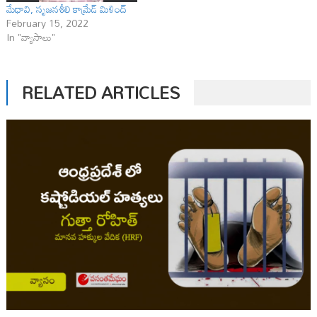
మేధావి, సృజనశీలి కామ్రేడ్ మిళింద్
February 15, 2022
In "వ్యాసాలు"
RELATED ARTICLES