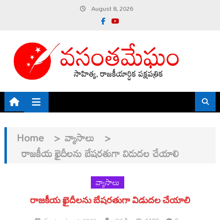
Skip
August 8, 2026
to
content
Home
>
వ్యాసాలు
>
రాజకీయ ఖైదీలను బేషరతుగా విడుదల చేయాలి
వ్యాసాలు
రాజకీయ ఖైదీలను బేషరతుగా విడుదల చేయాలి