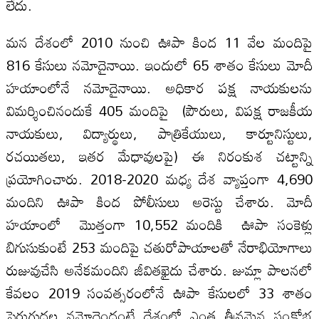
లేదు.
మన దేశంలో 2010 నుంచి ఊపా కింద 11 వేల మందిపై
816 కేసులు నమోదైనాయి. ఇందులో 65 శాతం కేసులు మోదీ
హయాంలోనే నమోదైనాయి. అధికార పక్ష నాయకులను
విమర్శించినందుకే 405 మందిపై (పౌరులు, విపక్ష రాజకీయ
నాయకులు, విద్యార్థులు, పాత్రికేయులు, కార్టూనిస్టులు,
రచయితలు, ఇతర మేధావులపై) ఈ నిరంకుశ చట్టాన్ని
ప్రయోగించారు. 2018-2020 మధ్య దేశ వ్యాప్తంగా 4,690
మందిని ఊపా కింద పోలీసులు అరెస్టు చేశారు. మోదీ
హయాంలో మొత్తంగా 10,552 మందికి ఊపా సంకెళ్లు
బిగుసుకుంటే 253 మందిపై చతురోపాయాలతో నేరాభియోగాలు
రుజువుచేసి అనేకమందిని జీవితఖైదు చేశారు. జుమ్లా పాలనలో
కేవలం 2019 సంవత్సరంలోనే ఊపా కేసులలో 33 శాతం
పెరుగుదల నమోదైందంటే దేశంలో ఎంత తీవ్రమైన సంక్షోభ