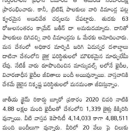
ప్రారంభించారు. కానీ, బ్రిటిష్ పాలకులు వారి డిమాండ్ల పట్ల
కౄరమైన అణచివేత చర్యలను చేపట్టారు. తుదకు 63
రోజులనంతరం కామ్రేడ్ జతీన్ దా అమరుడయ్యాడు. దానితో
పాలకులు దిగివచ్చి వారి డిమాండ్లను ఓ మేరకు ఆమోదించారు.
మన దేశంలో అధికార మార్పిడి జరిగి ఏడున్నర దశాబ్దాలు
దాటినా దేశంలోని జైళ్ల పరిస్థితులలో మౌలికమైన మార్పులేమీ
లేవు. నేటికీ వారు రూపొందించిన మాన్యువల్స్ లలోనే ఖైదీల,
విచారణాధీన ఖైదీల జీవితాలు బందీ అయివున్నాయి. వాస్తవానికి
దేశమే జైలైన నికృష్ట పరిస్థితులలో మనమంతా జీవిస్తున్నాం.
జాతీయ క్రైమ్ రికార్డు బ్యూరో ప్రకారం 2020 చివరి నాటికి
4.88 లక్షల మంది ఖైదీలతో దేశంలోని 1,339 జైళ్లు కిక్కిరిసి
వున్నాయి. వీటి వాస్తవ కెపాసిటీ 4,14,033 కాగా 4,88,511
మంది బందీలుగా వున్నారు. వీరిలో 20 వేలు పై చిలుకు