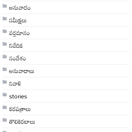
అనువాదం
సమీక్షలు
వర్తమానం
నివేదిక
సందేశం
అనువాదాలు
నివాళి
stories
కరపత్రాలు
తొలికెరటాలు