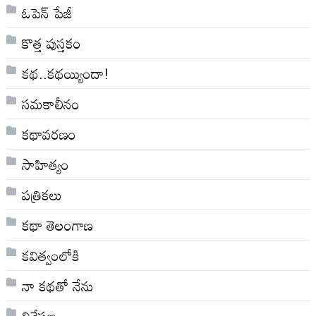
ఓపెన్ పేజీ
కొత్త పుస్తకం
కథ..కథయ్యిందా!
సమకాలీనం
కథావరణం
సాహిత్యం
పత్రికలు
కథా తెలంగాణ
కవిత్వంలోకి
నా క‌థ‌తో నేను
విశ్లేషణ