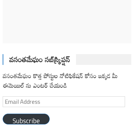
వసంతమేఘం సబ్‌స్క్రిప్షన్
వసంతమేఘం కొత్త పోస్టుల నోటిఫికేషన్ కోసం ఇక్కడ మీ
ఈమెయిల్ ను ఎంటర్ చేయండి
Email
Address
Subscribe