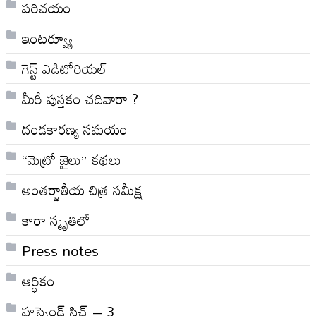
పరిచయం
ఇంటర్వ్యూ
గెస్ట్ ఎడిటోరియల్
మీరీ పుస్తకం చదివారా ?
దండకారణ్య సమయం
“మెట్రో జైలు” కథలు
అంతర్జాతీయ చిత్ర సమీక్ష
కారా స్మృతిలో
Press notes
ఆర్ధికం
హస్బెండ్ స్టిచ్ – 3