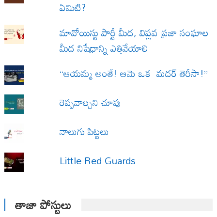
ఏమిటి?
మావోయిస్టు పార్టీ మీద, విప్లవ ప్రజా సంఘాల
మీద నిషేధాన్ని ఎత్తివేయాలి
“ఆయమ్మ అంతే! ఆమె ఒక మదర్ తెరీసా!”
రెప్పవాల్చని చూపు
నాలుగు పిట్టలు
Little Red Guards
తాజా పోస్టులు