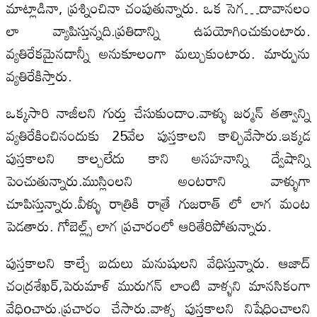
మాట్లాడినా, ప్రశ్నించినా చంపుతున్నారు. ఒక సెగ…దావానలం
లా వ్యాపిస్తున్న‌ది.ప్రతిదాన్ని ఉపయోగించుకుంటారు.
వ్యతిరేకమైనదాన్నీ అనుకూలంగా మల్చుకుంటారు. మార్పును
వ్యతిరేకిస్తారు.
ఒక్కసారి నాజీలని గుర్తు చేసుకుందాం.వాళ్ళు జర్మన్ తత్వాన్ని
వ్యతిరేకించినందుకు 25వేల పుస్తకాలని కాల్చివేసారు.ఇక్కడ
పుస్తకాలని కాల్చలేదు కాని అసహనాన్ని ద్వేషాన్ని
పెంచుతున్నారు.ముస్లింలని అంటరాని వాళ్ళుగా
చూపిస్తున్నారు.వీళ్ళు రాత్రికి రాత్రే గుజరాత్ లో లాగ మంట
పెడతారు. గోబెల్ల్స్ లాగ ప్రచారంలో ఆరితేరిపోతున్నారు.
పుస్తకాలని కాల్చే బదులు మనుషులని వేధిస్తున్నారు. ఆజాద్
చంద్రశేఖర్,పెరుమాళ్ మురుగన్ లాంటి వాళ్ళని మానసికంగా
వేధిoచారు.ప్రచారం చేసారు.వాళ్ళ పుస్తకాలని నిషేధించాలని