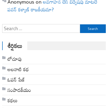
Anonymous
on
అవగాహన లేని విద్వేషపు మాటలే
పవన్ కళ్యాణ్ రాజకీయమా?
Search
for:
శీర్షికలు
లోచూపు
అల‌నాటి క‌థ‌
ఓపన్ పేజ్
సంపాదకీయం
కథలు