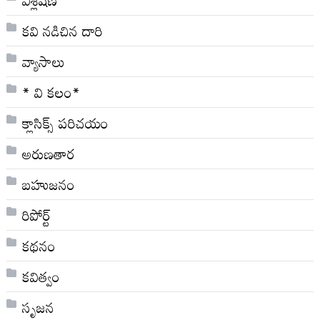
కవి నడిచిన దారి
వ్యాసాలు
* వి క‌లం*
క్లాసిక్స్ ప‌రిచ‌యం
అరుణతార
బహుజనం
రిపోర్ట్
కథనం
కవిత్వం
సృజన