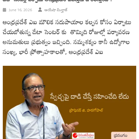
June 16, 2026
ఆయేషా మిన్హాజ్
ఆంధ్రప్రదేశ్ ఎఐ మౌలిక సదుపాయాల కల్పన కోసం ఏర్పాటు
చేయబోతున్న డేటా సెంటర్ కు తొమ్మిది రోజుల్లో పర్యావరణ
అనుమతులు ప్రభుత్వం ఇచ్చింది. నమ్మశక్యం కానీ ఉద్యోగాల
సంఖ్య, భారీ ప్రోత్సాహకాలతో, ఆంధ్రప్రదేశ్ ఎఐ