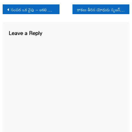
Post
సంప‌ద ఒక వైపు – ఆక‌లి మ‌రో వైపు
కాకలు తీరిన యోధుడు సృజన్ సింగ్
navigation
Leave a Reply