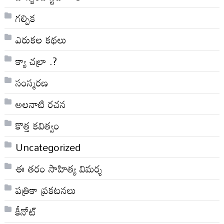
గల్పిక
ఎరుకల కథలు
క్యా చల్రా .?
సంస్మరణ
అలనాటి రచన
కొత్త కవిత్వం
Uncategorized
ఈ తరం సాహిత్య విమర్శ
పత్రికా ప్రకటనలు
కీనోట్