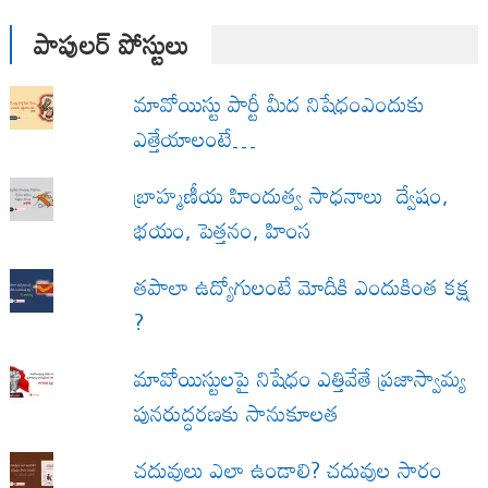
పాపులర్ పోస్టులు
మావోయిస్టు పార్టీ మీద నిషేధంఎందుకు
ఎత్తేయాలంటే…
బ్రాహ్మణీయ హిందుత్వ సాధనాలు ద్వేషం,
భయం, పెత్తనం, హింస
త‌పాలా ఉద్యోగులంటే మోదీకి ఎందుకింత కక్ష
?
మావోయిస్టులపై నిషేధం ఎత్తివేతే ప్రజాస్వామ్య
పునరుద్ధరణకు సానుకూలత
చదువులు ఎలా ఉండాలి? చదువుల సారం