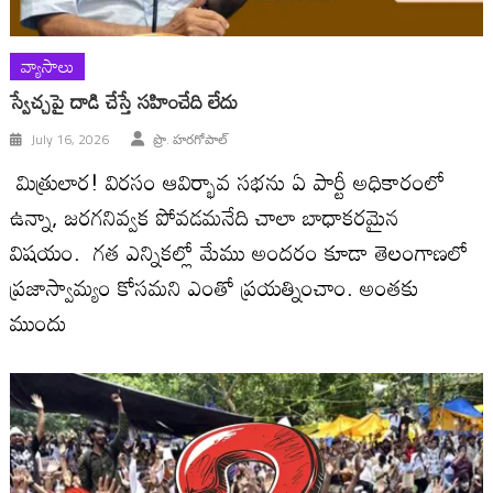
వ్యాసాలు
స్వేచ్చపై దాడి చేస్తే సహించేది లేదు
July 16, 2026
ప్రొ. హరగోపాల్
మిత్రులార! విరసం ఆవిర్భావ సభను ఏ పార్టీ అధికారంలో
ఉన్నా, జరగనివ్వక పోవడమనేది చాలా బాధాకరమైన
విషయం. గత ఎన్నికల్లో మేము అందరం కూడా తెలంగాణలో
ప్రజాస్వామ్యం కోసమని ఎంతో ప్రయత్నించాం. అంతకు
ముందు