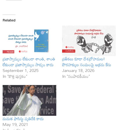
Related
ప్రజాస్వామ్యం లేకుండా శాంతి, శాంతి
ప్రతీకలు కూడా దేశద్రోహమట!
లేకుండా ప్రజాస్వామ్యం సాధ్యం కాదు
పౌరహక్కుల సంఘంపై అక్రమ కేసు
September 1, 2025
January 18, 2026
In "కొత్త పుస్తకం"
In "సంపాదకీయం"
మమత ఫాసిస్టు వ్యతిరేకి కాదు
May 19, 2021