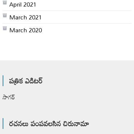
April 2021
March 2021
March 2020
పత్రిక ఎడిటర్
సాగర్
రచనలు పంపవలసిన చిరునామా