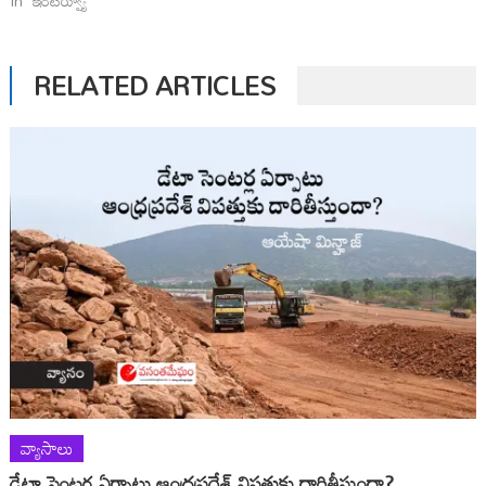
In "ఇంటర్వ్యూ"
RELATED ARTICLES
వ్యాసాలు
డేటా సెంటర్ల ఏర్పాటు ఆంధ్రప్రదేశ్ విపత్తుకు దారితీస్తుందా?