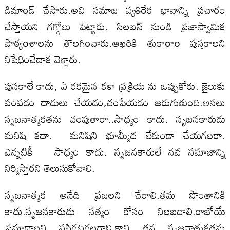
డిమాండ్ చేసారు.అవి సమాజ వ్యతిరేక భావాన్ని ప్రచారం
చేస్తాయని గగ్గోలు పెట్టారు. సిలబస్ నుండి ప్రజాస్వామిక
పాఠ్యoశాలను తొలగించారు.ఆఖరికి తుకారాo పుస్తకాలని
నిషేధించేదాక వెళ్లారు.
పుస్తకాలే కాదు, ఏ రకమైన కళా ప్రక్రియ ను ఒప్పుకోరు. జైలుకు
పంపడం దాడులు చేయడం,చంపేయడం జరుగుతుంది.అసలు
సృజనాత్మకత‌ను చంపుతారా..సాధ్యం కాదు. సృజనకారుడు
మనిషి కదా. మనిషిని భూమ్మీద లేకుండా చేయగలరా.
ఎన్న‌టికీ సాధ్యం కాదు. సృజనకారులే నవ సమాజాన్ని
నిర్మిస్తారని తెలుసుకోవాలి.
సృజనాత్మక అనేది ప్రజలని చేరాలి.తమ సొంతానికి
కాదు.సృజనకారుడు సత్యం కోసం నిలబడాలి.రాబోయే
ప్రమాదాలని పసిగట్టగలగాలి.కాని తన సృజనాత్మకత‌ను