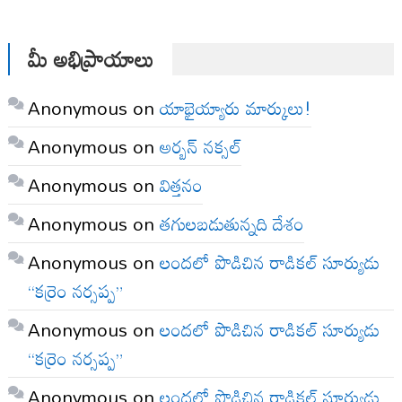
మీ అభిప్రాయాలు
Anonymous
on
యాభైయ్యారు మార్కులు!
Anonymous
on
అర్బన్ నక్సల్
Anonymous
on
విత్తనం
Anonymous
on
తగులబడుతున్నది దేశం
Anonymous
on
లందలో పొడిచిన రాడికల్ సూర్యుడు
“కర్రెం నర్సప్ప”
Anonymous
on
లందలో పొడిచిన రాడికల్ సూర్యుడు
“కర్రెం నర్సప్ప”
Anonymous
on
లందలో పొడిచిన రాడికల్ సూర్యుడు