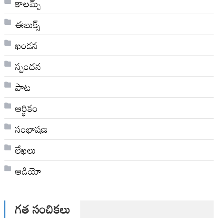
కాలమ్స్
ఈబుక్స్
ఖండన
స్పందన
పాట
ఆర్థికం
సంభాషణ
లేఖలు
ఆడియో
గత సంచికలు