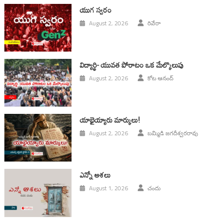
యుగ స్వ‌రం
August 2, 2026
రివేరా
విద్యార్థి- యువత పోరాటం ఒక మేల్కొలుపు
August 2, 2026
కోట ఆనంద్
యాభైయ్యారు మార్కులు!
August 2, 2026
బమ్మిడి జగదీశ్వరరావు
ఎన్నో ఆశలు
August 1, 2026
చందు