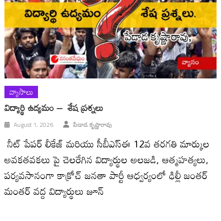
వ్యాసాలు
విద్యార్థి ఉద్యమం – శేష ప్రశ్నలు
August 1, 2026
పేడాడ కృష్ణారావు
నీట్ పేపర్ లీకేజ్ మరియు సీబీఎస్ఈ 12వ తరగతి మార్కుల
అవకతవకలు పై చెలరేగిన విద్యార్థుల అలజడి, ఆత్మహత్యలు,
పర్యవసానంగా కాక్రోచ్ జనతా పార్టీ ఆధ్వర్యంలో ఢిల్లీ జంతర్
మంతర్ వద్ద విద్యార్థులు జూన్