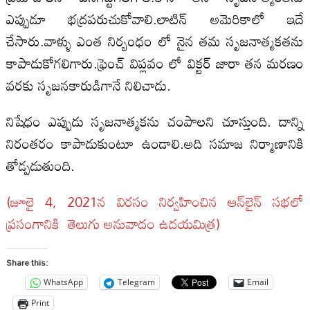
ఎప్పుడూ భద్రపరుచుకోవాలి.లాటిన్ అమెరికాలో ఇదే
చేసారు.వాళ్ళు ఎంత నిర్బంధం లో నైన తమ సృజనాత్మకత‌ను
కాపాడుకోగలిగారు.ఫ్రెంచ్ విప్లవం లో విక్టర్ జారా తన మరణం
వరకు సృజనకారుడిగానే నిలిచాడు.
నిషేధం ఎప్పుడు సృజనాత్మకను చంపాల‌ని చూస్తుంది. దాన్ని
నిరంతరం కాపాడుకుంటూ ఉండాలి.అది సమాజ నిర్మాణానికి
తోడ్పడుతుంది.
(జూలై 4, 2021న విర‌సం నిర్వ‌హించిన ఆన్‌లైన్ స‌భ‌లో
ప్ర‌సంగానికి తెలుగు అనువాదం ఉద‌య‌మిత్ర‌)
Share this:
WhatsApp
Telegram
Email
Print