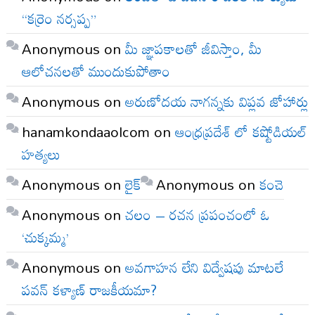
“కర్రెం నర్సప్ప”
Anonymous
on
మీ జ్ఞాపకాలతో జీవిస్తాం, మీ
ఆలోచనలతో ముందుకుపోతాం
Anonymous
on
అరుణోదయ నాగన్నకు విప్లవ జోహార్లు
hanamkondaaolcom
on
ఆంధ్రప్రదేశ్ లో కష్టోడియల్
హత్యలు
Anonymous
on
లైక్
Anonymous
on
కంచె
Anonymous
on
చలం – రచన ప్రపంచంలో ఓ
‘చుక్కమ్మ’
Anonymous
on
అవగాహన లేని విద్వేషపు మాటలే
పవన్ కళ్యాణ్ రాజకీయమా?