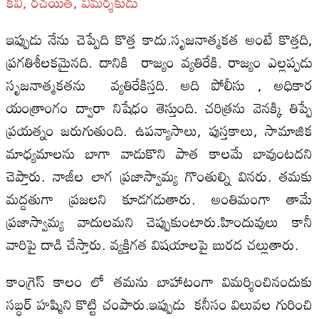
కవి, రచయిత, విమర్శకుడు
ఇప్పుడు నేను చెప్పేది కొత్త కాదు.సృజనాత్మకత‌ అంటే కొత్తది,
ప్రగతిశీలకమైనది. దానికి రాజ్యం వ్య‌తిరేకి. రాజ్యం ఎల్ల‌ప్ప‌డు
సృజ‌నాత్మ‌క‌త‌ను వ్యతిరేకిస్తది. అది పోలీసు , అధికార
యంత్రాంగం ద్వారా నిషేధం తెస్తుంది. చరిత్రను వెనక్కి తిప్పే
ప్రయత్నం జరుగుతుంది. ఉపన్యాసాలు, పుస్తకాలు, సామాజిక
మాధ్య‌మాలను బాగా వాడుకొని పాత కాలమే బావుంటదని
చెప్తారు. నాజీల లాగ ప్రజాస్వామ్య గొంతుల్ని వినరు. తమకు
మద్దతుగా ప్రజలని కూడగడుతారు. అంతిమంగా తామే
ప్రజాస్వామ్య వాదులమని చెప్పుకుంటారు.హిందువులు కానీ
వారిపై దాడి చేస్తారు. వ్యక్తిగత విషయాలపై బురద చల్లుతారు.
కాంగ్రెస్ కాలం లో తమను బాహాటంగా విమర్శించినందుకు
సబ్ధర్ హష్మిని కొట్టి చంపారు.ఇప్పుడు కనీసం విలువల గురించి