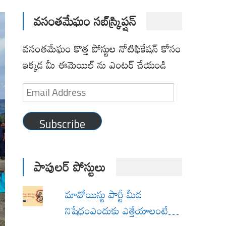
వసంతమేఘం సబ్‌స్క్రిప్షన్
వసంతమేఘం కొత్త పోస్టుల నోటిఫికేషన్ కోసం
ఇక్కడ మీ ఈమెయిల్ ను ఎంటర్ చేయండి
Email
Address
Subscribe
పాపులర్ పోస్టులు
మావోయిస్టు పార్టీ మీద
నిషేధంఎందుకు ఎత్తేయాలంటే…