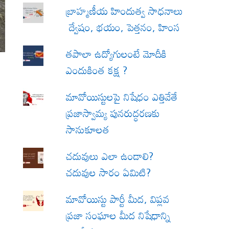
బ్రాహ్మణీయ హిందుత్వ సాధనాలు
ద్వేషం, భయం, పెత్తనం, హింస
త‌పాలా ఉద్యోగులంటే మోదీకి
ఎందుకింత కక్ష ?
మావోయిస్టులపై నిషేధం ఎత్తివేతే
ప్రజాస్వామ్య పునరుద్ధరణకు
సానుకూలత
చదువులు ఎలా ఉండాలి?
చదువుల సారం ఏమిటి?
మావోయిస్టు పార్టీ మీద, విప్లవ
ప్రజా సంఘాల మీద నిషేధాన్ని