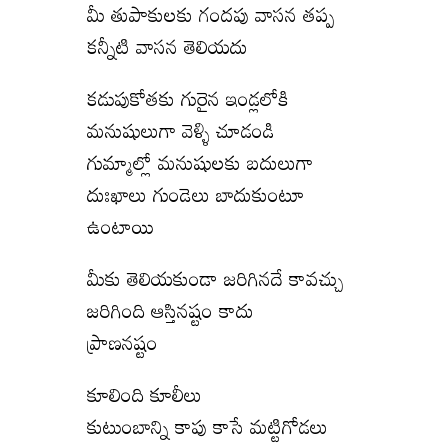
మీ తుపాకులకు గందపు వాసన తప్ప
కన్నీటి వాసన తెలియదు
కడుపుకోతకు గురైన ఇండ్లలోకి
మనుషులుగా వెళ్ళి చూడండి
గుమ్మాల్లో మనుషులకు బదులుగా
దుఃఖాలు గుండెలు బాదుకుంటూ
ఉంటాయి
మీకు తెలియకుండా జరిగినదే కావచ్చు
జరిగింది ఆస్తినష్టం కాదు
ప్రాణనష్టం
కూలింది కూలీలు
కుటుంబాన్ని కాపు కాసే మట్టిగోడలు