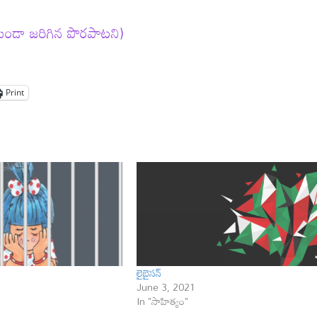
కుండా జరిగిన పొరపాటని)
Print
లైబైసన్
June 3, 2021
In "సాహిత్యం"