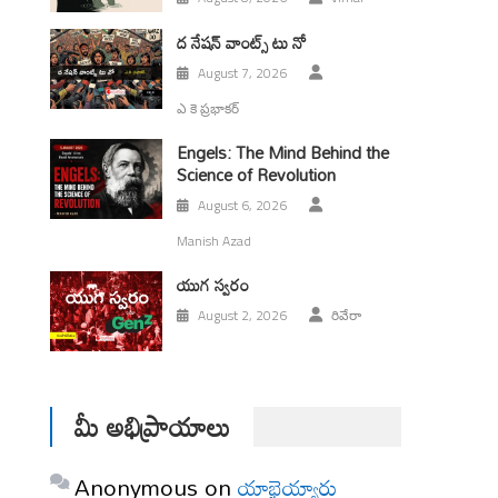
ద నేషన్ వాంట్స్ టు నో
August 7, 2026
ఎ కె ప్రభాకర్
Engels: The Mind Behind the
Science of Revolution
August 6, 2026
Manish Azad
యుగ స్వ‌రం
August 2, 2026
రివేరా
మీ అభిప్రాయాలు
Anonymous
on
యాభైయ్యారు