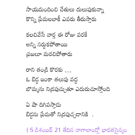
సాయమందించి చేతులు దులుపుకున్నా
కొన్ని ప్రేమలబాకీ ఎవరు తీరుస్తారు
కలచివేసే వార్త ఈ రోజు వరకే
అన్ని సర్దుకపోతాయి
ప్రజలూ మరచిపోతారు
రాని తండ్రి కొరకు …
ఓ బిడ్డ ఇంకా తలుపు వద్ద
బొమ్మను నిద్రపుచ్చుతూ ఎదురుచూస్తోంది
ఏ షా దిగివస్తాడు
బిడ్డను ప్రేమతో నిద్రపుచ్చడానికి .
( 5 డిశంబర్ 21 తేదిన నాగాలాండ్లో భారతసైన్యం