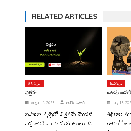
RELATED ARTICLES
కవిత్వం
కవిత్వం
విత్తనం
ఆటను ఆపలేన
August 1, 2026
అశోక్ కుమార్
July 15, 20
బహుశా సృష్టిలో విత్తనమే మొదటి
శిథిలాల మ
విప్లవానికి నాంది పలికి ఉంటుంది
గాలిలోపేలు