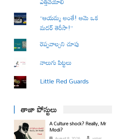
ఎత్తివేయాలి
“ఆయమ్మ అంతే! ఆమె ఒక
మదర్ తెరీసా!”
రెప్పవాల్చని చూపు
నాలుగు పిట్టలు
Little Red Guards
తాజా పోస్టులు
A Culture shock? Really, Mr
Modi?
August 8, 2026
vimal