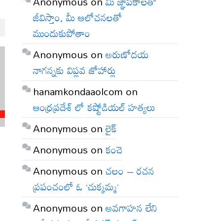
Anonymous
on
మీ జ్ఞాపకాలతో
జీవిస్తాం, మీ ఆలోచనలతో
ముందుకుపోతాం
Anonymous
on
అరుణోదయ
నాగన్నకు విప్లవ జోహార్లు
hanamkondaaolcom
on
ఆంధ్రప్రదేశ్ లో కష్టోడియల్ హత్యలు
Anonymous
on
లైక్
Anonymous
on
కంచె
Anonymous
on
చలం – రచన
ప్రపంచంలో ఓ ‘చుక్కమ్మ’
Anonymous
on
అవగాహన లేని