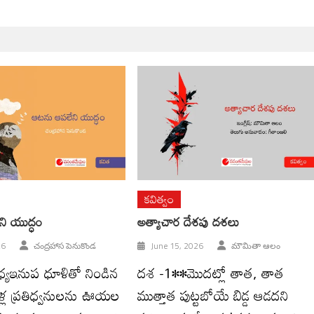
కవిత్వం
ి యుద్ధం
అత్యాచార దేశపు దశలు
26
చంద్రహాస పెనుకొండ
June 15, 2026
మౌమితా ఆలం
ధ్యఇనుప ధూళితో నిండిన
దశ -1••మొదట్లో తాత, తాత
ళ్ల ప్రతిధ్వనులను ఊయల
ముత్తాత పుట్టబోయే బిడ్డ ఆడదని