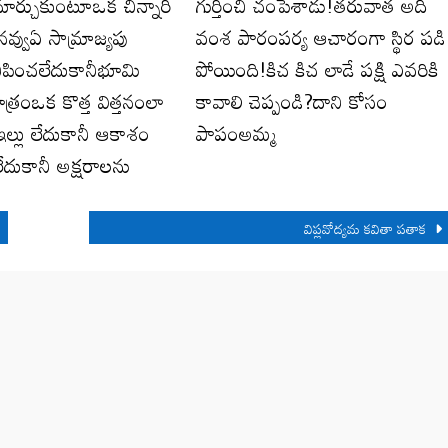
ార్చుకుంటూఒక చిన్నారి
గుర్తించి చంపేశాడు!తరువాత అది
నవ్వుఏ సామ్రాజ్యపు
వంశ పారంపర్య ఆచారంగా స్థిర పడి
ినిపించలేదుకానీభూమి
పోయింది!కిచ కిచ లాడే పక్షి ఎవరికి
ాత్రంఒక కొత్త విత్తనంలా
కావాలి చెప్పండి?దాని కోసం
ఇల్లు లేదుకానీ ఆకాశం
పాపంఅమ్మ
ేదుకానీ అక్షరాలను
విప్లవోద్యమ కవితా పతాక