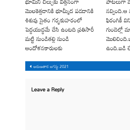
భూమిని చీల్చుకు విత్తనంగా
పాటలుగా మ
మొలకెత్తడానికి భూమ్మీద పడడానికి
నవ్వింది.ఆ 
శిశువు సైతం గర్భకుహరంలో
ఫిరంగికీ వ
పెద్దయుద్ధమే చేసి ఉంటది ప్రతిసారీ
గుండెల్లో మ
మట్టి నుండితల్లి నుండి
మొలిచింది.
ఆందోళనకారులకు
ఉంది.బడి ల
Post
అరుణతార ఆగస్టు 2021
navigation
Leave a Reply