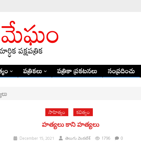
్యం
పత్రికలు
పత్రికా ప్రకటనలు
సంప్రదించు
యలు
సాహిత్యం
కవిత్వం
హత్యలు కాని హత్యలు
1796
0
December 15, 2021
తెలుగు వెంక‌టేశ్‌