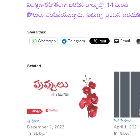
విచక్షణారహితంగా జరిపిన కాల్పుల్లో 14 మంది
పౌరులు చంపివేయబడ్డారు. ప్రభుత్వ ప్రకటన తెలియ
Share this:
WhatsApp
Telegram
Email
Related
పువ్వులు
సెగ సెకలు!
December 1, 2023
April 1, 2021
In "కవిత్వం"
In "కథలు"