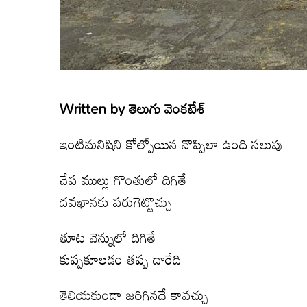
Written by
తెలుగు వెంక‌టేశ్‌
ఇంటిమనిషిని కోల్పోయిన నొప్పిలా ఉంది సలుపు
చేప ముల్లు గొంతులో దిగితే
దవఖానకు పరుగెట్టొచ్చు
తూట వెన్నులో దిగితే
కుప్పకూలడం తప్ప దారేది
తెలియకుండా జరిగినదే కావచ్చు