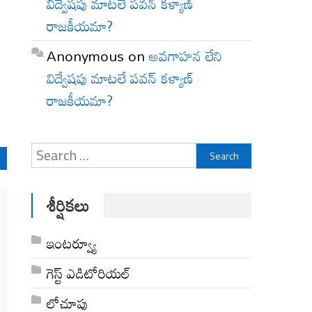
విద్వేషపు మాటలే పవన్ కళ్యాణ్
రాజకీయమా?
Anonymous
on
అవగాహన లేని
విద్వేషపు మాటలే పవన్ కళ్యాణ్
రాజకీయమా?
Search
for:
శీర్షికలు
ఇంటర్వ్యూ
గెస్ట్ ఎడిటోరియల్
లోచూపు