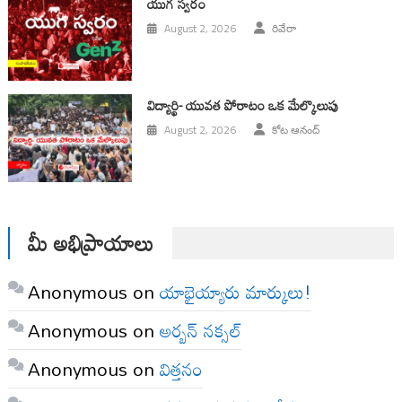
యుగ స్వ‌రం
August 2, 2026
రివేరా
విద్యార్థి- యువత పోరాటం ఒక మేల్కొలుపు
August 2, 2026
కోట ఆనంద్
మీ అభిప్రాయాలు
Anonymous
on
యాభైయ్యారు మార్కులు!
Anonymous
on
అర్బన్ నక్సల్
Anonymous
on
విత్తనం