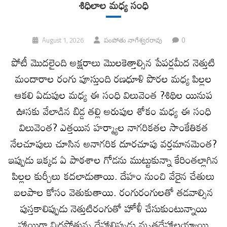
శిధిలాల మధ్య సంధి
0
August 1, 2026
పంపోతు నాగేశ్వరరావు
పోటీ మొదలైంది అక్షరాలు మొలకెత్తాల్సిన పేపర్లమీద నెత్తుటి
మందారాల రంగు పూస్తుంది రణధూళి పొరల మధ్య పిల్లల
ఆకలి ఏడుపుల మధ్య ఈ సంధి విలువెంత ?శిథిల యినుప
ఊసకు వేలాడిన బిడ్డ తల్లి అరుపుల శోకం మధ్య ఈ సంధి
విలువెంత? ఎత్తయిన హర్మ్యాల నాగరికతల సాంకేతికత
నేలచూపులు చూసిన అనాగరిక దూరచూపు వర్తమానమెంత?
ఇప్పుడు ఇక్కడ ఏ పాఠశాల గోడను ముట్టుకున్నా కేరింతల్లాగిన
పిల్లల కుర్చీలు కదలాడుతాయి. దేహం నుంచి వేరైన చేతులు
బలపాల కోసం వెతుకుతాయి. రంగురంగులతో తడవాల్సిన
పుస్తకాలిప్పుడు నెత్తుటిరంగుతో హోళీ చేసుకుంటున్నాయి
హాయిగా నిద్రపోతున్న దేహాలిప్పుడు మృతదేహాలయ్యాయి