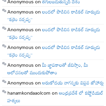
Anonymous
on
తగులబడుతున్నది దేశం
Anonymous
on
లందలో పొడిచిన రాడికల్ సూర్యుడు
“కర్రెం నర్సప్ప”
Anonymous
on
లందలో పొడిచిన రాడికల్ సూర్యుడు
“కర్రెం నర్సప్ప”
Anonymous
on
లందలో పొడిచిన రాడికల్ సూర్యుడు
“కర్రెం నర్సప్ప”
Anonymous
on
మీ జ్ఞాపకాలతో జీవిస్తాం, మీ
ఆలోచనలతో ముందుకుపోతాం
Anonymous
on
అరుణోదయ నాగన్నకు విప్లవ జోహార్లు
hanamkondaaolcom
on
ఆంధ్రప్రదేశ్ లో కష్టోడియల్
హత్యలు