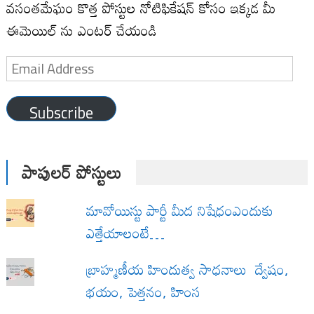
వసంతమేఘం కొత్త పోస్టుల నోటిఫికేషన్ కోసం ఇక్కడ మీ
ఈమెయిల్ ను ఎంటర్ చేయండి
Email
Address
Subscribe
పాపులర్ పోస్టులు
మావోయిస్టు పార్టీ మీద నిషేధంఎందుకు
ఎత్తేయాలంటే…
బ్రాహ్మణీయ హిందుత్వ సాధనాలు ద్వేషం,
భయం, పెత్తనం, హింస