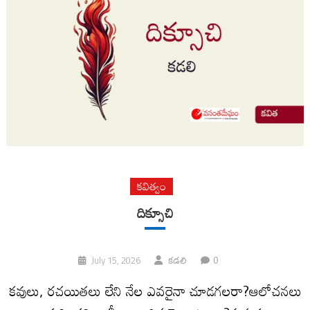
కవిత్వం
దిక్సూచి
0
July 15, 2026
కడలి
కవులు, రచయితలు లేని నేల ఎవరైనా చూడగలరా?ఆలోచనలు