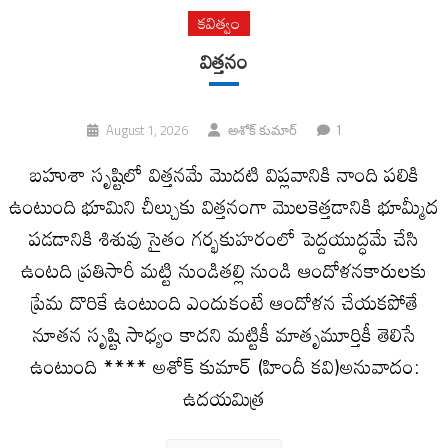
కవిత్వం
విత్తనం
1
August 1, 2026
అశోక్ కుమార్
బహుశా సృష్టిలో విత్తనమే మొదటి విప్లవానికి నాంది పలికి
ఉంటుంది భూమిని చీల్చుకు విత్తనంగా మొలకెత్తడానికి భూమ్మీద
పడడానికి శిశువు సైతం గర్భకుహరంలో పెద్దయుద్ధమే చేసి
ఉంటది ప్రతిసారీ మట్టి నుండితల్లి నుండి ఆందోళనకారులకు
ప్రేమ దొరికే ఉంటుంది ఎందుకంటే ఆందోళన చేయకపోతే
నూతన సృష్టి సాధ్యం కాదని మట్టికీ మాతృమూర్తికీ తెలిసే
ఉంటుంది **** అశోక్ కుమార్ (హిందీ కవి)అనువాదం:
ఉదయమిత్ర