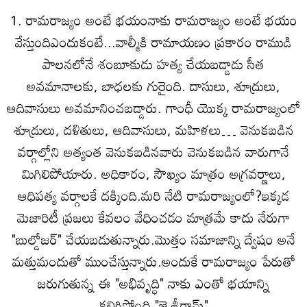
1. రామరాజ్యం అంటే భయంనాకు రామరాజ్యం అంటే భయం
వేస్తుందిఎందుకంటే...వాల్మీకి రామాయణం ప్రకారం రాముడి
పాలనలోనే శంబూకుడు హత్య చేయబడ్డాడు సీత
అవమానాలకు, బాధలకు గురైంది. దాసులు, శూద్రులు,
ఆదివాసులు అవమానించబడ్డారు. గాంధీ యొక్క రామరాజ్యంలో
శూద్రులు, దళితులు, ఆదివాసులు, మహిళలు… వెనుకబడిన
వర్గాల్లోని అత్యంత వెనుకబడినవారు వెనుకబడిన వారుగానే
మిగిలిపోయారు. అధికారం, సౌఖ్యం మాత్రం అగ్రవర్ణాలు,
ఆధిపత్య వర్గాలకే దక్కింది.మరి నేటి రామరాజ్యంలో?ఇక్కడ
మెజారిటీ ప్రజలు కేవలం వేధించడం మాత్రమే కాదు నేరుగా
"బుల్డోజర్" చేయబడుతున్నారు.మొత్తం సమాజాన్ని ద్వేషం అనే
మత్తుమందుతో ముంచేస్తున్నారు.అందుకే రామరాజ్యం పేరుతో
జరుగుతున్న ఈ "అభివృద్ధి" నాకు ఎంతో భయాన్ని
కలిగిస్తోంది."జై శ్రీరామ్"