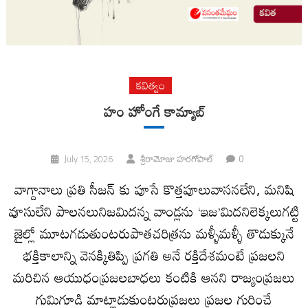
కవిత్వం
హం హోంగే కామ్యాబ్
0
July 15, 2026
శ్రీరామోజు హరగోపాల్
వాగ్దానాలు ప్రతి సీజన్ కు పూసే కొత్తపూలువాసనలేని, మనిషి
వూసులేని పాలనలునిజమిదన్న వాండ్లను ‘ఇజ’మిదనిలెక్కలుగట్టి
జైల్లో మూటగడుతుంటరుపాతచరిత్రను మళ్ళీమళ్ళీ తొడుక్కునే
భక్తికాలాన్ని వెనక్కితిప్పి ప్రగతి అనే రక్తిదేశమంటే ప్రజలని
మరిచిన ఆయుధంప్రజలబాధలు కంటికి ఆనని రాజ్యంప్రజలు
గుమిగూడి మాట్లాడుకుంటరుప్రజలు ప్రజల గురించే