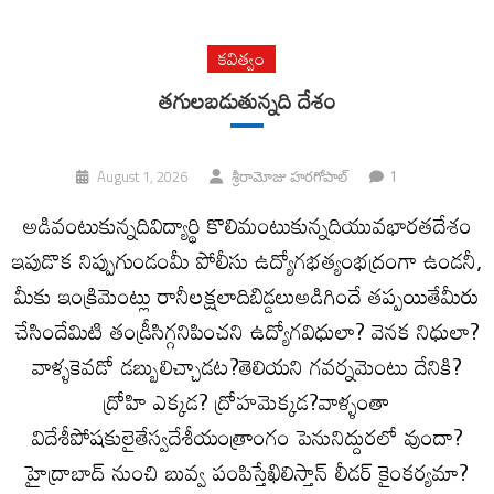
కవిత్వం
తగులబడుతున్నది దేశం
1
August 1, 2026
శ్రీరామోజు హరగోపాల్
అడివంటుకున్నదివిద్యార్థి కొలిమంటుకున్నదియువభారతదేశం
ఇపుడొక నిప్పుగుండంమీ పోలీసు ఉద్యోగభత్యంభద్రంగా ఉండనీ,
మీకు ఇంక్రిమెంట్లు రానీలక్షలాదిబిడ్డలుఅడిగిందే తప్పయితేమీరు
చేసిందేమిటి తండ్రీసిగ్గనిపించని ఉద్యోగవిధులా? వెనక నిధులా?
వాళ్ళకెవడో డబ్బులిచ్చాడట?తెలియని గవర్నమెంటు దేనికి?
ద్రోహి ఎక్కడ? ద్రోహమెక్కడ?వాళ్ళంతా
విదేశీపోషకులైతేస్వదేశీయంత్రాంగం పెనునిద్దురలో వుందా?
హైద్రాబాద్ నుంచి బువ్వ పంపిస్తేఖిలిస్తాన్ లీడర్ కైంకర్యమా?