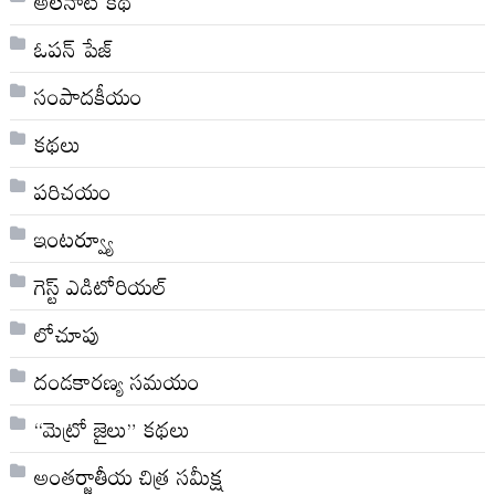
అల‌నాటి క‌థ‌
ఓపన్ పేజ్
సంపాదకీయం
కథలు
పరిచయం
ఇంటర్వ్యూ
గెస్ట్ ఎడిటోరియల్
లోచూపు
దండకారణ్య సమయం
“మెట్రో జైలు” కథలు
అంతర్జాతీయ చిత్ర సమీక్ష