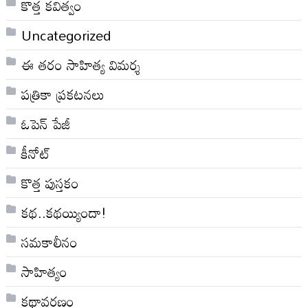
కొత్త కవిత్వం
Uncategorized
ఈ తరం సాహిత్య విమర్శ
పత్రికా ప్రకటనలు
ఓపెన్ పేజీ
కీనోట్
కొత్త పుస్తకం
కథ..కథయ్యిందా!
సమకాలీనం
సాహిత్యం
కథావరణం