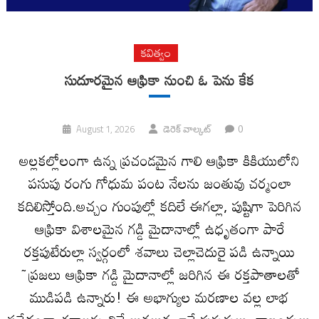
కవిత్వం
సుదూరమైన ఆఫ్రికా నుంచి ఓ పెను కేక
0
August 1, 2026
డెరెక్ వాల్కట్
అల్లకల్లోలంగా ఉన్న ప్రచండమైన గాలి ఆఫ్రికా కికియులోని
పసుపు రంగు గోధుమ పంట నేలను జంతువు చర్మంలా
కదిలిస్తోంది.అచ్చం గుంపుల్లో కదిలే ఈగల్లా, పుష్టిగా పెరిగిన
ఆఫ్రికా విశాలమైన గడ్డి మైదానాల్లో ఉధృతంగా పారే
రక్తపుటేరుల్లా స్వర్గంలో శవాలు చెల్లాచెదురై పడి ఉన్నాయి
~ప్రజలు ఆఫ్రికా గడ్డి మైదానాల్లో జరిగిన ఈ రక్తపాతాలతో
ముడిపడి ఉన్నారు! ఈ అభాగ్యుల మరణాల వల్ల లాభ