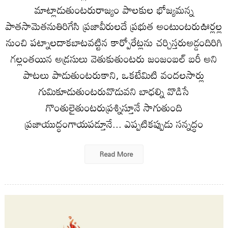
మాట్లాడుతుంటరురాజ్యం పాలకుల భోజ్యమన్న
పాతసామెతనుతిరిగేసి ప్రజావీరులదే ప్రభుత అంటుంటరుఊర్లల్ల
నుంచి పట్నాలదాకబాటవట్టిన కార్పోరేట్లను చర్చిస్తరుఅడ్డందిరిగి
గల్లంతయిన అడ్రసులు వెతుకుతుంటరు జంజంబల్ బరీ అని
పాటలు పాడుతుంటరుకాని, ఒకటేమిటి వందలసార్లు
గుమికూడుతుంటరువొడువని బాధల్ని వొడిసే
గొంతులైతుంటరుప్రశ్నిస్తూనే సాగుతుంది
ప్రజాయుద్ధంగాయపడ్తూనే... ఎప్పటికప్పుడు సన్నద్ధం
Read More