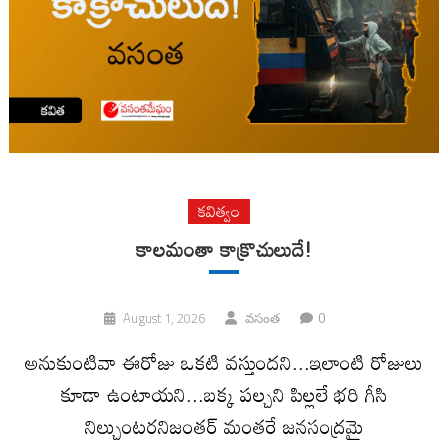
కవిత్వం
కాలమంతా కాక్రొచులుదే!
0
August 1, 2026
వసంత
అనుకుంటివా ఈరోజు ఒకటి వస్తుందని...ఇలాంటి రోజులు
కూడా ఉంటాయని...బక్క పల్చని పిల్లలే భరి గీసి
నిల్చుంటరనిజంతర్ మంతరే జనసంద్రమై