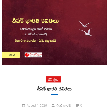
కవిత్వం
దీపక్ భారతి కవితలు
0
August 1, 2026
దీపక్ భారతి