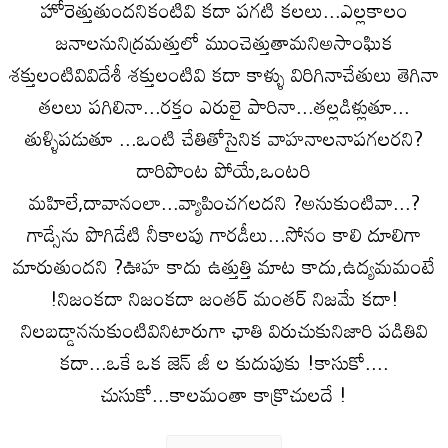
హోరెత్తుతుందనికంటివి కదా పగటి కలలు...ఎల్లకాలం
జనాలనునిద్రమత్తులో ముంచెత్తుతామనిఅసాంఘిక
శక్తులంటివివిదేశీ శక్తులంటివి కదా కాళ్ళు విరిగినాచేతులు తెగినా
తలలు పగిలినా...రక్తం ఎరులై పారినా...తల్లడిళ్లుతూ...
తుళ్ళిపడుతూ ...ఒంటి చేతితోసైనిక వాహనాలనాపగలరని?
దారిపొంట పోయే,ఒంటరి
మహిలే,దావానంలా...వ్యాపించగలదని ?అనుకుంటివా...?
గాడ్సేను పొగిడేటి నీకాలపు గారడీలు...సోనం కాలి దూలిగా
మారుతుందని ?ఊహ కాదు ఉత్తుత్తి మాట కాదు,ఉద్యమమంటే
!నిజంకదా నిజంకదా జంతర్ మంతర్ నిజమే కదా!
నిలబడ్డాననుకుంటివినిటారుగా ఛాతి విరుచుకునిజారి పడితివి
కదా...ఒకే ఒక జెన్ జీ ల కుదుపుకు !కాసుకో....
చుసుకో...కాలమంతా కాక్రొచులదే !