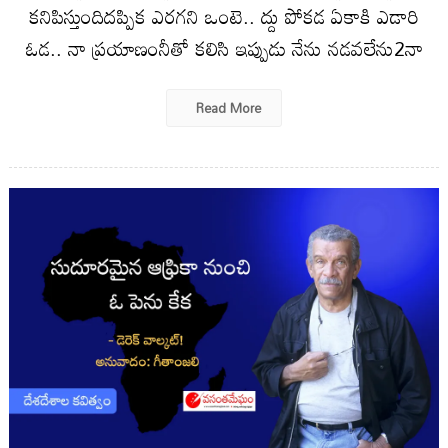
కనిపిస్తుందిదప్పిక ఎరగని ఒంటె.. ద్దు పోకడ ఏకాకి ఎడారి
ఓడ.. నా ప్రయాణంనీతో కలిసి ఇప్పుడు నేను నడవలేను2నా
Read More