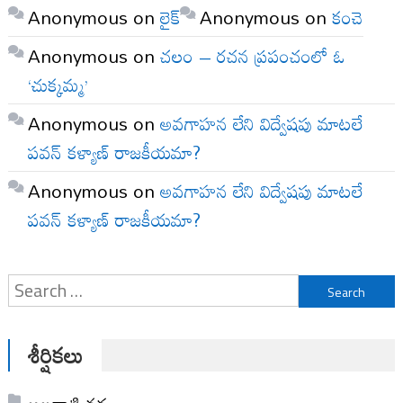
Anonymous
on
లైక్
Anonymous
on
కంచె
Anonymous
on
చలం – రచన ప్రపంచంలో ఓ
‘చుక్కమ్మ’
Anonymous
on
అవగాహన లేని విద్వేషపు మాటలే
పవన్ కళ్యాణ్ రాజకీయమా?
Anonymous
on
అవగాహన లేని విద్వేషపు మాటలే
పవన్ కళ్యాణ్ రాజకీయమా?
Search
for:
శీర్షికలు