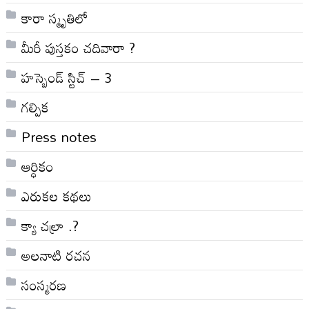
కారా స్మృతిలో
మీరీ పుస్తకం చదివారా ?
హస్బెండ్ స్టిచ్ – 3
గల్పిక
Press notes
ఆర్ధికం
ఎరుకల కథలు
క్యా చల్రా .?
అలనాటి రచన
సంస్మరణ