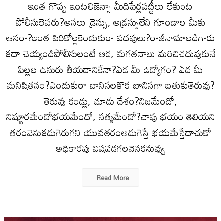
ఇంత గొప్ప ఇంటలిజెన్సా మీదిపేర్లపట్టీలు లేకుంట
పోలీసులెవరు?అసలు డ్రెస్సు, అడ్రస్సులేని గూండాల మీకు
ఆసరా?ఇంత పిరికోల్లకెందుకురా పదవులు?రాజీనామాలడిగారు
కదా చెయ్యండిపోలీసులంటే ఆడ, మగతనాలు మరిచిచదువుకునే
పిల్లల ఉసురు తీయడానికేనా?ఏడ మీ ఉద్యోగం? ఏడ మీ
మనిషితనం?ఎందుకురా బానిసలకొక బానిసగా బతుకుతెరువు?
తెరువు కండ్లు, చూడు దేశం?నిజమేందో,
నిష్టూరమేందోభయమేందో, సత్యమేందో?చావు భయం తెలియని
తరంవెనుకడుగెరుగని యువతరంఅడుగెస్తే భయమేస్తేదాచుకో
అధికారపు విషపడగలవెనకనువ్వు
Read More