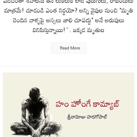
పడేదంతా శవాలను తినే లుకలుక లాడే పురుగులు, రాబందులు
మాత్రమే! చూడండి ఎంత నిర్ధయో? అన్ని వైపుల నుంచి "మృతి
చెందిన వాళ్ళపై అస్సలు జాలి చూపద్దు" అనే అరుపులు
వినిపిస్తున్నాయి!~. ఇక్కడ మృతుల
Read More