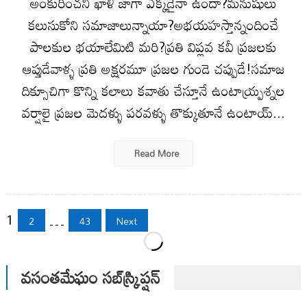
అంకురించని ఖాళీ జాగా ఎక్కడైనా ఉందా?మనుషులు
కలుసుకోని సమాజాలున్నాయా?అభయహస్తాన్నందించే
పాలకుల భయాలేమిటి మరి?ప్రతి విప్లవ కవీ ప్రజలకు
ఆప్తుడేవాళ్ళ ప్రతి అక్షరమూ ప్రజల గుండె చప్పుడే!సమాజ
దిక్సూచిగా కొన్ని కలాలు కవాతు చేస్తూనే ఉంటాయ్ప్రశ్నల
వర్షాలై ప్రజల మెదళ్ళు పరవళ్ళు తొక్కుతూనే ఉంటాయ్...
Read More
Posts
1
…
2
43
Next
pagination
వసంతమేఘం సబ్‌స్క్రిప్షన్