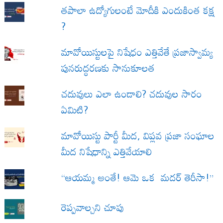
త‌పాలా ఉద్యోగులంటే మోదీకి ఎందుకింత కక్ష
?
మావోయిస్టులపై నిషేధం ఎత్తివేతే ప్రజాస్వామ్య
పునరుద్ధరణకు సానుకూలత
చదువులు ఎలా ఉండాలి? చదువుల సారం
ఏమిటి?
మావోయిస్టు పార్టీ మీద, విప్లవ ప్రజా సంఘాల
మీద నిషేధాన్ని ఎత్తివేయాలి
“ఆయమ్మ అంతే! ఆమె ఒక మదర్ తెరీసా!”
రెప్పవాల్చని చూపు