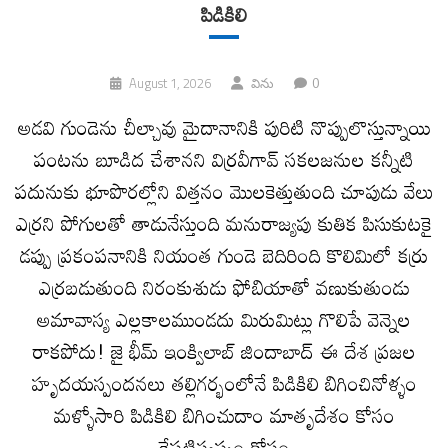
పిడికిలి
0
August 1, 2026
విను
అడవి గుండెను చీల్చావు మైదానానికి పురిటి నొప్పులొస్తున్నాయి
పంటను బూడిద చేశానని విర్రవీగావ్ సకలజనుల కన్నీటి
పదునుకు భూపొరల్లోని విత్తనం మొలకెత్తుతుంది చూపుడు వేలు
ఎర్రని పోగులతో తాడునేస్తుంది మనురాజ్యపు కుతిక పిసుకుటకై
డప్పు ప్రకంపనానికి నియంత గుండె బెదిరింది కొలిమిలో కర్రు
ఎర్రబడుతుంది నిరంకుశుడు ఫోబియాతో వణుకుతుండు
అమావాస్య ఎల్లకాలముండదు మిరుమిట్లు గొలిపే వెన్నెల
రాకపోదు! జై భీమ్ ఇంక్విలాబ్ జిందాబాద్ ఈ దేశ ప్రజల
హృదయస్పందనలు తల్లిగర్భంలోనే పిడికిలి బిగించినోళ్ళం
మళ్ళోసారి పిడికిలి బిగించుదాం మాతృదేశం కోసం
రేపటిస్వప్నం కోసం