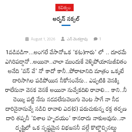
కవిత్వం
అర్బన్ నక్సల్
1
August 1, 2026
ఎన్ వెంకట్రావు
1వడివడిగా...అంగలే వేసానోఒక 'క(౦)గారు' లో .. దూరమే
ఎగిరిపడ్డానో..అయినా..చాలా ముందుకే వెళ్ళిపోయానుజీవితం
అనేది 'వన్ వే' నో కాదో కానీ..పోరాటానిది మాత్రం ఒక్కటే
దారిసాగిల పడిపోయిన నీకోసంనేను.. ఎప్పటికి వెనక్కి
రాలేనునా వెనక వెనకే అయినా నువ్వేకదిలి రావాలి... కాని..నీ
చెయ్యి పట్టి నేను నడవలేనువెలుగు వెంట సాగే నా నీడ
దారినైనానువ్వే నడిచి రావాలి ఎద(ర) పరుచుకున్న రక్త తర్పణ
దారి తప్పనీ 'విశాల హృదయం' కానరాదు నాకుఅవును..నా
దృష్టిలో ఒక స్పష్టమైన విభజననీ వల్లే కొట్టొచ్చినట్టు