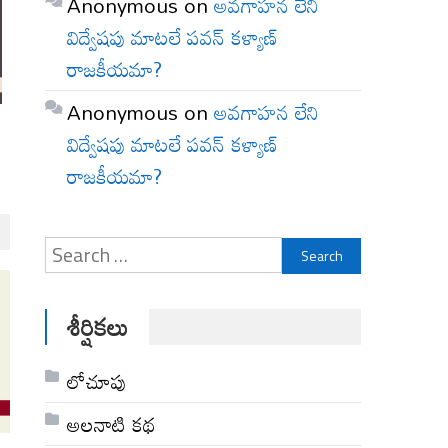
Anonymous
on
అవగాహన లేని
విద్వేషపు మాటలే పవన్ కళ్యాణ్
రాజకీయమా?
Anonymous
on
అవగాహన లేని
విద్వేషపు మాటలే పవన్ కళ్యాణ్
రాజకీయమా?
Search
for:
శీర్షికలు
లోచూపు
అల‌నాటి క‌థ‌