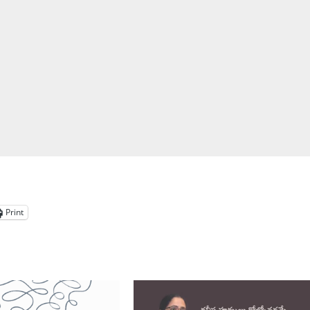
Print