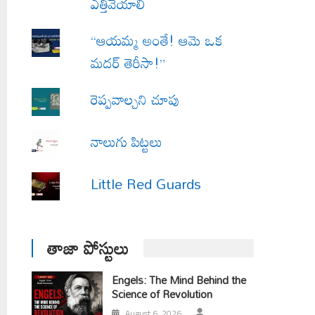
ఎత్తివేయాలి
“ఆయమ్మ అంతే! ఆమె ఒక
మదర్ తెరీసా!”
రెప్పవాల్చని చూపు
నాలుగు పిట్టలు
Little Red Guards
తాజా పోస్టులు
Engels: The Mind Behind the
Science of Revolution
August 6, 2026