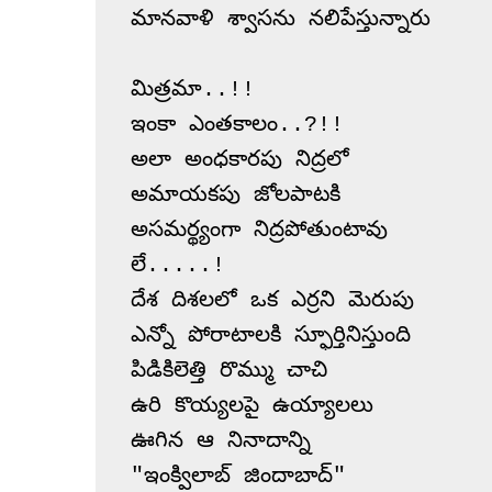
మానవాళి శ్వాసను నలిపేస్తున్నారు

మిత్రమా..!!

ఇంకా ఎంతకాలం..?!!

అలా అంధకారపు నిద్రలో

అమాయకపు జోలపాటకి

అసమర్థ్యంగా నిద్రపోతుంటావు

లే.....!

దేశ దిశలలో ఒక ఎర్రని మెరుపు 

ఎన్నో పోరాటాలకి స్ఫూర్తినిస్తుంది

పిడికిలెత్తి రొమ్ము చాచి

ఉరి కొయ్యలపై ఉయ్యాలలు 

ఊగిన ఆ నినాదాన్ని

"ఇంక్విలాబ్ జిందాబాద్" 
