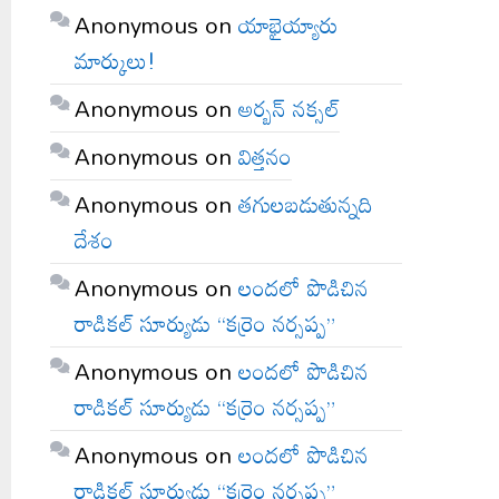
Anonymous
on
యాభైయ్యారు
మార్కులు!
Anonymous
on
అర్బన్ నక్సల్
Anonymous
on
విత్తనం
Anonymous
on
తగులబడుతున్నది
దేశం
Anonymous
on
లందలో పొడిచిన
రాడికల్ సూర్యుడు “కర్రెం నర్సప్ప”
Anonymous
on
లందలో పొడిచిన
రాడికల్ సూర్యుడు “కర్రెం నర్సప్ప”
Anonymous
on
లందలో పొడిచిన
రాడికల్ సూర్యుడు “కర్రెం నర్సప్ప”