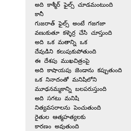
అది కాశ్మీర్ ఫైల్స్ చూడమంటుంది

కానీ 

గుజరాత్ ఫైల్స్ అంటే గజగజా

వణుకుతూ కళ్ళెర్ర చేసి చూస్తుంది

అది ఒక మతాన్ని ఒక

దేవుడిని కలుపుకుపోతుంది

ఈ దేశపు ముఖచిత్రంపై

అది కాషాయపు జెండాను కప్పుతుంది

ఒక నినాదంతో మనిషిలోని

మూఢనమ్మకాన్ని బలపరుస్తుంది

అది సగటు మనిషి

నిత్యవసరాలను పెంచుతుంది

రైతుల ఆత్మహత్యలకు 

కారణం అవుతుంది
