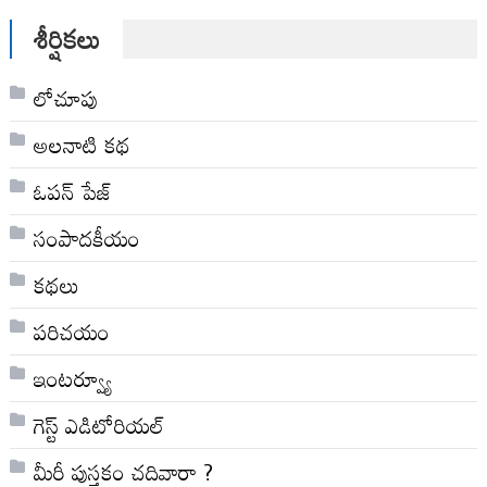
శీర్షికలు
లోచూపు
అల‌నాటి క‌థ‌
ఓపన్ పేజ్
సంపాదకీయం
కథలు
పరిచయం
ఇంటర్వ్యూ
గెస్ట్ ఎడిటోరియల్
మీరీ పుస్తకం చదివారా ?