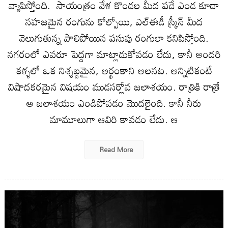
వ్యాపిస్తోంది. సాయంత్రం వేళ కొండల మీద పడే ఎండ కూడా
సహజమైన రంగును కోల్పోయి, ఎల్‌ఈడీ స్క్రీన్ మీద
వెలుగుతున్న పాలిపోయిన పసుపు రంగులా కనిపిస్తోంది.
నగరంలో ఎవరూ పెద్దగా మాట్లాడుకోవడం లేదు, కానీ అందరి
కళ్ళలో ఒక నిశ్శబ్దమైన, అర్థంకాని అలసట. అన్నిటికంటే
విషాదకరమైన విషయం ముడసర్లోవ జలాశయం. రాత్రికి రాత్రే
ఆ జలాశయం ఎండిపోవడం మొదలైంది. కానీ నీరు
మామూలుగా ఆవిరి కావడం లేదు. ఆ
Read More