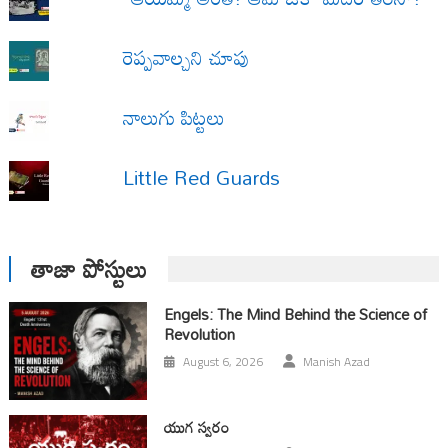
రెప్పవాల్చని చూపు
నాలుగు పిట్టలు
Little Red Guards
తాజా పోస్టులు
Engels: The Mind Behind the Science of
Revolution
August 6, 2026
Manish Azad
యుగ స్వ‌రం