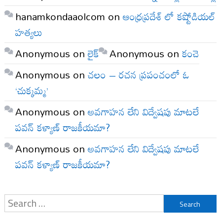
hanamkondaaolcom
on
ఆంధ్రప్రదేశ్ లో కష్టోడియల్
హత్యలు
Anonymous
on
లైక్
Anonymous
on
కంచె
Anonymous
on
చలం – రచన ప్రపంచంలో ఓ
‘చుక్కమ్మ’
Anonymous
on
అవగాహన లేని విద్వేషపు మాటలే
పవన్ కళ్యాణ్ రాజకీయమా?
Anonymous
on
అవగాహన లేని విద్వేషపు మాటలే
పవన్ కళ్యాణ్ రాజకీయమా?
Search
for: