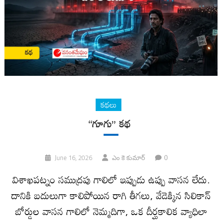
కథలు
“గూగు” కథ
0
June 16, 2026
ఎం కె కుమార్
విశాఖపట్నం సముద్రపు గాలిలో ఇప్పుడు ఉప్పు వాసన లేదు.
దానికి బదులుగా కాలిపోయిన రాగి తీగలు, వేడెక్కిన సిలికాన్
బోర్డుల వాసన గాలిలో నెమ్మదిగా, ఒక దీర్ఘకాలిక వ్యాధిలా