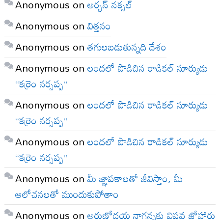
Anonymous
on
అర్బన్ నక్సల్
Anonymous
on
విత్తనం
Anonymous
on
తగులబడుతున్నది దేశం
Anonymous
on
లందలో పొడిచిన రాడికల్ సూర్యుడు
“కర్రెం నర్సప్ప”
Anonymous
on
లందలో పొడిచిన రాడికల్ సూర్యుడు
“కర్రెం నర్సప్ప”
Anonymous
on
లందలో పొడిచిన రాడికల్ సూర్యుడు
“కర్రెం నర్సప్ప”
Anonymous
on
మీ జ్ఞాపకాలతో జీవిస్తాం, మీ
ఆలోచనలతో ముందుకుపోతాం
Anonymous
on
అరుణోదయ నాగన్నకు విప్లవ జోహార్లు