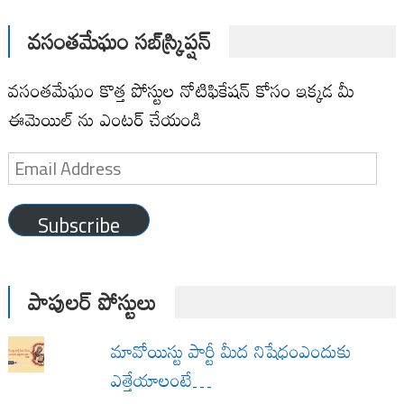
వసంతమేఘం సబ్‌స్క్రిప్షన్
వసంతమేఘం కొత్త పోస్టుల నోటిఫికేషన్ కోసం ఇక్కడ మీ
ఈమెయిల్ ను ఎంటర్ చేయండి
Email
Address
Subscribe
పాపులర్ పోస్టులు
మావోయిస్టు పార్టీ మీద నిషేధంఎందుకు
ఎత్తేయాలంటే…