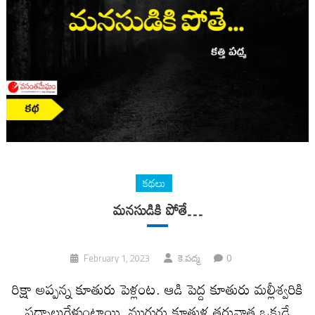
కథలు
మనసుడికి పోతే…
0
February 1, 2023
కె.పద్మ
రిక్షా అప్పన్న కూతురు పెళ్లంట. ఆడి పెద్ద కూతురు మల్లీశ్వరికి
పద్నాలుగేళ్లుంటాయి. ముగ్గురు కూతుళ్ల తరువాత ఒక్కడే