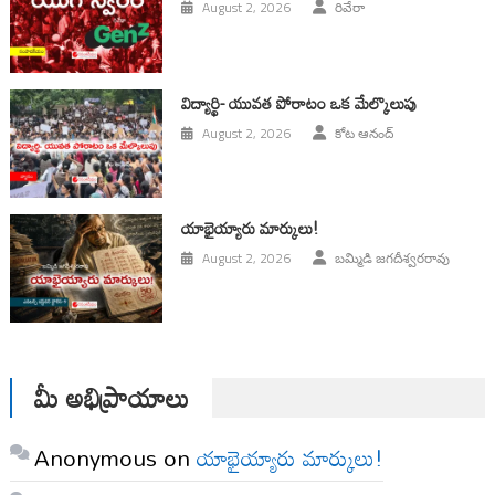
August 2, 2026
రివేరా
విద్యార్థి- యువత పోరాటం ఒక మేల్కొలుపు
August 2, 2026
కోట ఆనంద్
యాభైయ్యారు మార్కులు!
August 2, 2026
బమ్మిడి జగదీశ్వరరావు
మీ అభిప్రాయాలు
Anonymous
on
యాభైయ్యారు మార్కులు!