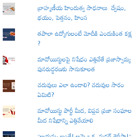
బ్రాహ్మణీయ హిందుత్వ సాధనాలు ద్వేషం,
భయం, పెత్తనం, హింస
త‌పాలా ఉద్యోగులంటే మోదీకి ఎందుకింత కక్ష
?
మావోయిస్టులపై నిషేధం ఎత్తివేతే ప్రజాస్వామ్య
పునరుద్ధరణకు సానుకూలత
చదువులు ఎలా ఉండాలి? చదువుల సారం
ఏమిటి?
మావోయిస్టు పార్టీ మీద, విప్లవ ప్రజా సంఘాల
మీద నిషేధాన్ని ఎత్తివేయాలి
“ఆయమ్మ అంతే! ఆమె ఒక మదర్ తెరీసా!”