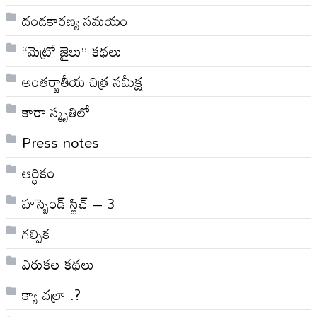
దండకారణ్య సమయం
“మెట్రో జైలు” కథలు
అంతర్జాతీయ చిత్ర సమీక్ష
కారా స్మృతిలో
Press notes
ఆర్ధికం
హస్బెండ్ స్టిచ్ – 3
గల్పిక
ఎరుకల కథలు
క్యా చల్రా .?