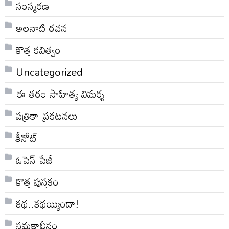
సంస్మరణ
అలనాటి రచన
కొత్త కవిత్వం
Uncategorized
ఈ తరం సాహిత్య విమర్శ
పత్రికా ప్రకటనలు
కీనోట్
ఓపెన్ పేజీ
కొత్త పుస్తకం
కథ..కథయ్యిందా!
సమకాలీనం