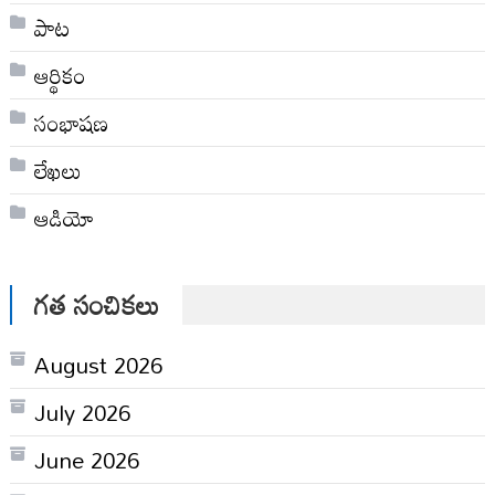
పాట
ఆర్థికం
సంభాషణ
లేఖలు
ఆడియో
గత సంచికలు
August 2026
July 2026
June 2026