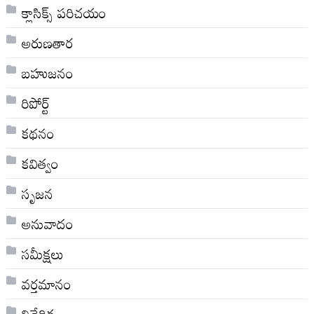
క్లాసిక్స్ ప‌రిచ‌యం
అరుణతార
బహుజనం
రిపోర్ట్
కథనం
కవిత్వం
సృజన
అనువాదం
సమీక్షలు
వర్తమానం