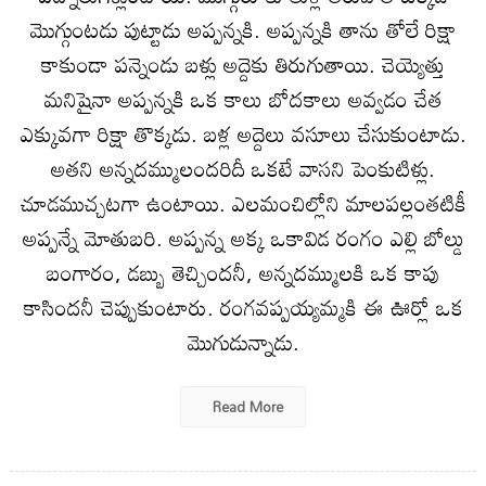
మొగ్గుంటడు పుట్టాడు అప్పన్నకి. అప్పన్నకి తాను తోలే రిక్షా
కాకుండా పన్నెండు బళ్లు అద్దెకు తిరుగుతాయి. చెయ్యెత్తు
మనిషైనా అప్పన్నకి ఒక కాలు బోదకాలు అవ్వడం చేత
ఎక్కువగా రిక్షా తొక్కడు. బళ్ల అద్దెలు వసూలు చేసుకుంటాడు.
అతని అన్నదమ్ములందరిదీ ఒకటే వాసని పెంకుటిళ్లు.
చూడముచ్చటగా ఉంటాయి. ఎలమంచిల్లోని మాలపల్లంతటికీ
అప్పన్నే మోతుబరి. అప్పన్న అక్క ఒకావిడ రంగం ఎల్లి బోల్డు
బంగారం, డబ్బు తెచ్చిందనీ, అన్నదమ్ములకి ఒక కాపు
కాసిందనీ చెప్పుకుంటారు. రంగవప్పయ్యమ్మకి ఈ ఊర్లో ఒక
మొగుడున్నాడు.
Read More