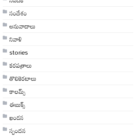
నివేదిక
సందేశం
అనువాదాలు
నివాళి
stories
కరపత్రాలు
తొలికెరటాలు
కాలమ్స్
ఈబుక్స్
ఖండన
స్పందన