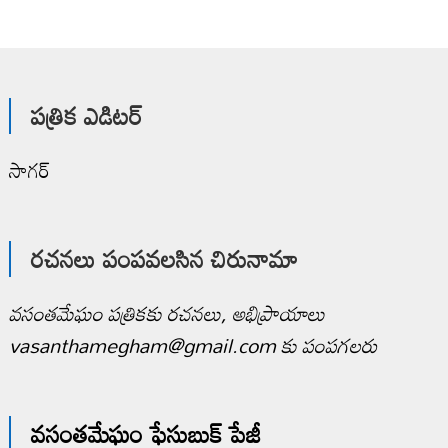
పత్రిక ఎడిటర్
సాగర్
రచనలు పంపవలసిన చిరునామా
వసంతమేఘం పత్రికకు రచనలు, అభిప్రాయాలు
vasanthamegham@gmail.com కు పంపగలరు
వసంతమేఘం ఫేసుబుక్ పేజీ