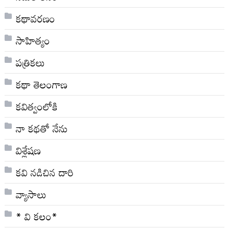
కథావరణం
సాహిత్యం
పత్రికలు
కథా తెలంగాణ
కవిత్వంలోకి
నా క‌థ‌తో నేను
విశ్లేషణ
కవి నడిచిన దారి
వ్యాసాలు
* వి క‌లం*