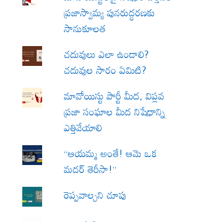
ప్రజాస్వామ్య పునరుద్ధరణకు
సానుకూలత
చదువులు ఎలా ఉండాలి?
చదువుల సారం ఏమిటి?
మావోయిస్టు పార్టీ మీద, విప్లవ
ప్రజా సంఘాల మీద నిషేధాన్ని
ఎత్తివేయాలి
“ఆయమ్మ అంతే! ఆమె ఒక
మదర్ తెరీసా!”
రెప్పవాల్చని చూపు