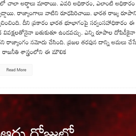
లో చాలా అర్థాలు మారాయి. ఎవరి అధికారం, ఎలాంటి అధికారం
డ్డాయి. రాజ్యాంగాలు వాటిని రూఢపిరిచాయి. భారత రాజ్య రూపాన్
ర్వచించింది. దీని ప్రకారం భారత భూభాగంపై సర్వంసహాధికారం ఈ
ిక వివక్షలతోనైనా బతుకుతూ ఉండవచ్చు. ఎన్ని రూపాల దోపిడీకైనా
నదని రాజ్యాంగం నమోదు చేసింది. ప్రజల తరపున దాన్ని అమలు చేస
. రాజనీతి శాస్త్రంలోని ఈ మౌలిక
Read More