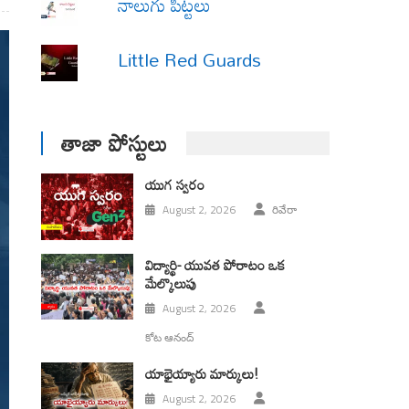
నాలుగు పిట్టలు
Little Red Guards
తాజా పోస్టులు
యుగ స్వ‌రం
August 2, 2026
రివేరా
విద్యార్థి- యువత పోరాటం ఒక
మేల్కొలుపు
August 2, 2026
కోట ఆనంద్
యాభైయ్యారు మార్కులు!
August 2, 2026