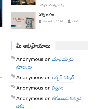
బమ్మిడి జగదీశ్వరరావు
ఎన్నో ఆశలు
August 1, 2026
చందు
మీ అభిప్రాయాలు
Anonymous
on
యాభైయ్యారు
మార్కులు!
Anonymous
on
అర్బన్ నక్సల్
ీ”
Anonymous
on
విత్తనం
Anonymous
on
తగులబడుతున్నది
.
దేశం
‌