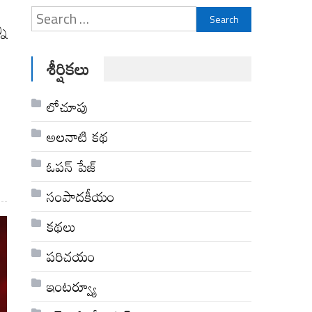
Search
ని
for:
శీర్షికలు
ే
లోచూపు
అల‌నాటి క‌థ‌
ఓపన్ పేజ్
సంపాదకీయం
కథలు
పరిచయం
ఇంటర్వ్యూ