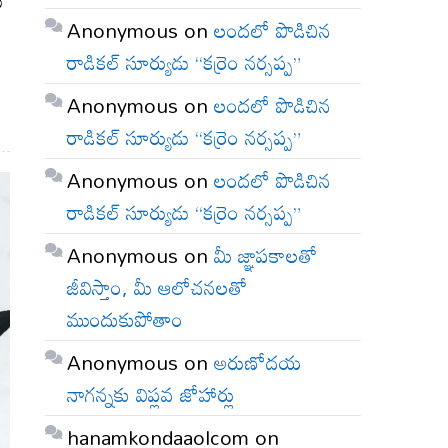
Anonymous
on
లందలో పొడిచిన
రాడికల్ సూర్యుడు “కర్రెం నర్సప్ప”
Anonymous
on
లందలో పొడిచిన
రాడికల్ సూర్యుడు “కర్రెం నర్సప్ప”
Anonymous
on
లందలో పొడిచిన
రాడికల్ సూర్యుడు “కర్రెం నర్సప్ప”
Anonymous
on
మీ జ్ఞాపకాలతో
జీవిస్తాం, మీ ఆలోచనలతో
ముందుకుపోతాం
Anonymous
on
అరుణోదయ
నాగన్నకు విప్లవ జోహార్లు
hanamkondaaolcom
on