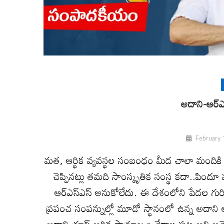
అదాని-ఆర్‌ఎస
February 
మత, ఆర్థిక వ్యవస్థల సంబంధం మీద చాలా మందికి స
చెప్పినట్లు తమది సాంస్కృతిక సంస్థ కదా..పిందూ
ఆర్‌ఎస్‌ఎస్‌ అనుకోలేదు. ఈ దేశంలోని పేదల గురించ
ప్రపంచ సంపన్నుల్లో మూడో స్థానంలో ఉన్న అదాని ఆ
అదాని గ్రూప్‌ ఆర్థిక సామ్రాజ్యం నేరాల పుట్ట అని అమె