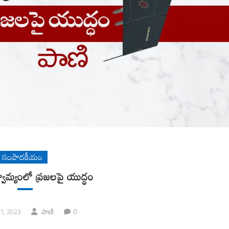
సంపాదకీయం
స్వామ్యంలో ప్రజలపై యుద్ధం
0
1, 2023
పాణి