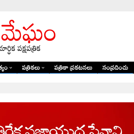
్యం
పత్రికలు
పత్రికా ప్రకటనలు
సంప్రదించు