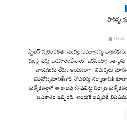
ఫాసిస్టు వ
March 1
స్టాలిన్‌ వ్యతిరేకతతో మొదలై కమ్యూనిస్టు వ్యతిరేకు
డజన్ల పేర్లు ఉదహరించేవారు. ఇరవయ్యో శతాబ్దపు విప
నాయకుడు లేరు. ఆయనలాగా విమర్శలు మోసినవా
విప్లవోద్యమానికేగాక సోషలిస్టు నిర్మాణానికి
ప్రత్యేకతల్లాగే ఆ కాలపు సోషలిస్టు నిర్మాణ ప్రత్
అవకాశం ఇచ్చింది. అందుకే ఇప్పటికీ విప్లవమ