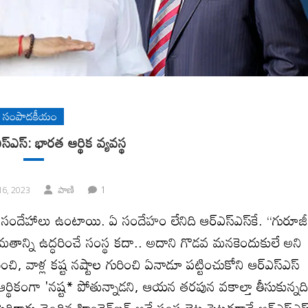
సంపాదకీయం
్‌ఎస్‌: భారత ఆర్థిక వ్యవస్థ
1
16, 2023
పాణి
ందేహాలు ఉంటాయి. ఏ సందేహం లేనిది ఆర్‌ఎస్‌ఎస్‌కే. “గురూజ
 మతాన్ని ఉద్ధరించే సంస్థ కదా.. అదాని గొడవ మనకెందుకులే అని
ి, వాళ్ల కష్ట నష్టాల గురించి ఏనాడూ పట్టించుకోని ఆర్‌ఎస్‌ఎస్‌
ర్థికంగా 'నష్ట* పోతున్నాడని, ఆయన తరపున వకాల్తా తీసుకున్నది
రికాకు చెందిన హిండెన్‌బర్గ్‌ అనే సంస్థ బైట పెట్టడగానే ఆర్‌ఎస్‌ఎస్