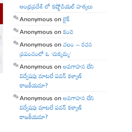
ఆంధ్రప్రదేశ్ లో కష్టోడియల్ హత్యలు
Anonymous
on
లైక్
Anonymous
on
కంచె
Anonymous
on
చలం – రచన
ప్రపంచంలో ఓ ‘చుక్కమ్మ’
Anonymous
on
అవగాహన లేని
విద్వేషపు మాటలే పవన్ కళ్యాణ్
రాజకీయమా?
Anonymous
on
అవగాహన లేని
విద్వేషపు మాటలే పవన్ కళ్యాణ్
రాజకీయమా?