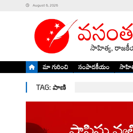
Skip
August 6, 2026
to
content
మా గురించి
సంపాదకీయం
సాహిత
TAG:
పాణి