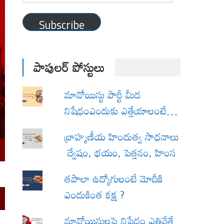
Address
Subscribe
పాపులర్ పోస్టులు
మావోయిస్టు పార్టీ మీద
నిషేధంఎందుకు ఎత్తేయాలంటే…
బ్రాహ్మణీయ హిందుత్వ సాధనాలు
ద్వేషం, భయం, పెత్తనం, హింస
త‌పాలా ఉద్యోగులంటే మోదీకి
ఎందుకింత కక్ష ?
మావోయిస్టులపై నిషేధం ఎత్తివేతే