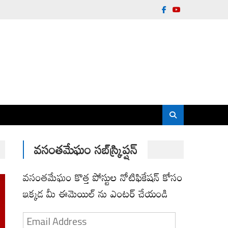
వసంతమేఘం సబ్‌స్క్రిప్షన్
వసంతమేఘం కొత్త పోస్టుల నోటిఫికేషన్ కోసం
ఇక్కడ మీ ఈమెయిల్ ను ఎంటర్ చేయండి
Email