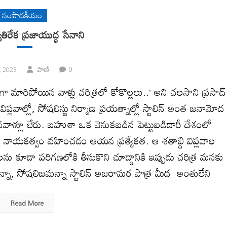
సంపాదకీయం
్యతిరేక ప్రజాయుద్ధ సేనాని
0
, 2023
పాణి
లుగా మారిపోయిన వాళ్లు చరిత్రలో కోకొల్లలు..’ అని చలసాని ప్రసాద్‌
్లవాల్లో, సోషలిస్టు నిర్మాణ ప్రయత్నాల్లో స్టాలిన్‌ అంత జనామోద
ళ్లూ లేరు. బహుశా ఒక వెనుకబడిన పెట్టుబడిదారీ దేశంలో
 కూడా నాయకత్వం వహించడం ఆయన ప్రత్యేకత. ఆ శతాబ్ది విప్లవాల
యేకతలను కూడా పరిగణలోకి తీసుకొని చూడ్డానికి ఇప్పుడు చరిత్ర మనకు
న్నా, సోషలిజమన్నా స్టాలిన్‌ అజరామర పాత్ర మీద అంతులేని
Read More