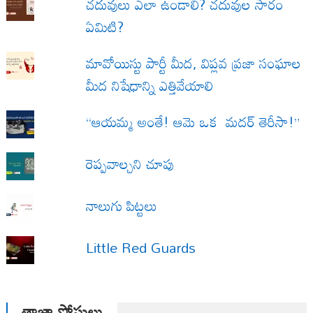
చదువులు ఎలా ఉండాలి? చదువుల సారం
ఏమిటి?
మావోయిస్టు పార్టీ మీద, విప్లవ ప్రజా సంఘాల
మీద నిషేధాన్ని ఎత్తివేయాలి
“ఆయమ్మ అంతే! ఆమె ఒక మదర్ తెరీసా!”
రెప్పవాల్చని చూపు
నాలుగు పిట్టలు
Little Red Guards
తాజా పోస్టులు