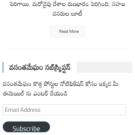
పెరిగాయి. మరోవైపు దేశాల రుణభారం పెరిగింది. సహజ
వనరుల లూటీ
Read More
వసంతమేఘం సబ్‌స్క్రిప్షన్
వసంతమేఘం కొత్త పోస్టుల నోటిఫికేషన్ కోసం ఇక్కడ మీ
ఈమెయిల్ ను ఎంటర్ చేయండి
Email
Address
Subscribe