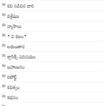
కవి నడిచిన దారి
విశ్లేషణ
వ్యాసాలు
* వి క‌లం*
అరుణతార
క్లాసిక్స్ ప‌రిచ‌యం
బహుజనం
రిపోర్ట్
కవిత్వం
కథనం