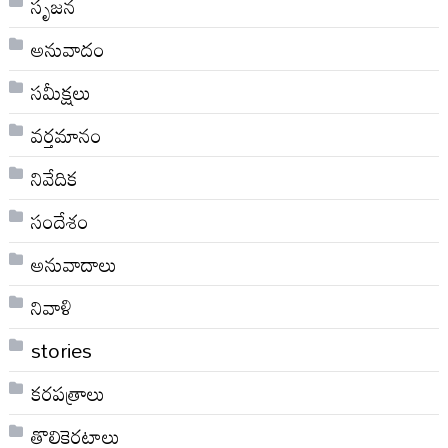
సృజన
అనువాదం
సమీక్షలు
వర్తమానం
నివేదిక
సందేశం
అనువాదాలు
నివాళి
stories
కరపత్రాలు
తొలికెరటాలు