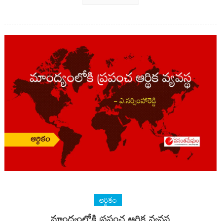
ఆర్థికం
మాంద్యంలోకి ప్రపంచ ఆర్థిక వ్యవస్థ