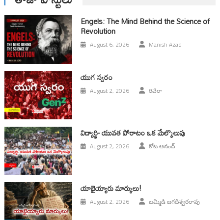
Engels: The Mind Behind the Science of
Revolution
August 6, 2026
Manish Azad
యుగ స్వ‌రం
August 2, 2026
రివేరా
విద్యార్థి- యువత పోరాటం ఒక మేల్కొలుపు
August 2, 2026
కోట ఆనంద్
యాభైయ్యారు మార్కులు!
August 2, 2026
బమ్మిడి జగదీశ్వరరావు