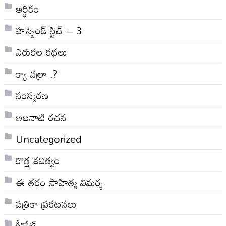
ఆర్ధికం
హస్బెండ్ స్టిచ్ – 3
ఎరుకల కథలు
క్యా చల్రా .?
సంస్మరణ
అలనాటి రచన
Uncategorized
కొత్త కవిత్వం
ఈ తరం సాహిత్య విమర్శ
పత్రికా ప్రకటనలు
కీనోట్