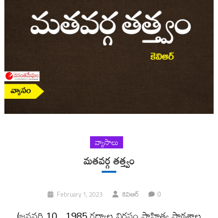
వ్యాసాలు
మతవర్గ తత్త్వం
0
February 1, 2023
కెవిఆర్
(జనవరి 10 , 1985 గద్వాల విరసం సాహిత్య పాఠశాల