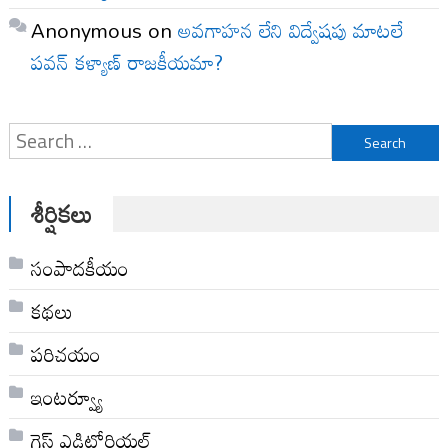
Anonymous
on
అవగాహన లేని విద్వేషపు మాటలే
పవన్ కళ్యాణ్ రాజకీయమా?
Search
for:
శీర్షికలు
సంపాదకీయం
కథలు
పరిచయం
ఇంటర్వ్యూ
గెస్ట్ ఎడిటోరియల్