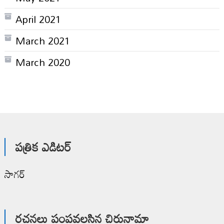
April 2021
March 2021
March 2020
పత్రిక ఎడిటర్
సాగర్
రచనలు పంపవలసిన చిరునామా