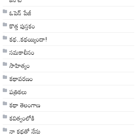
ఓపెన్ పేజీ
కొత్త పుస్తకం
కథ..కథయ్యిందా!
సమకాలీనం
సాహిత్యం
కథావరణం
పత్రికలు
కథా తెలంగాణ
కవిత్వంలోకి
నా క‌థ‌తో నేను