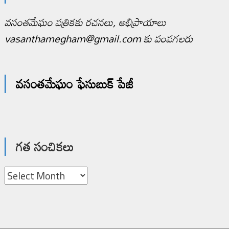
వసంతమేఘం పత్రికకు రచనలు, అభిప్రాయాలు
vasanthamegham@gmail.com కు పంపగలరు
వసంతమేఘం ఫేసుబుక్ పేజీ
గత సంచికలు
గత
సంచికలు