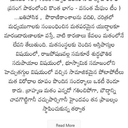
ప్రసంగ పాఠంలోంచి కొంత భాగం - వసంత మేఘం టీం )
...ఐతిహాసిక , పౌరాణికాంశాలను వదిలి, చరిత్రలో
మధ్యయుగాలకు సంబంధించిన మతపరమైన యుద్ధాలకూ
మారణదారుణాలకూ వస్తే, వాటి కారణాలు కేవలం మతంలోనే
లేవని తేలుతుంది. మతసంస్థలకు చెందిన ఆస్తిపాస్తుల
విషయంలో, రాజపోషణవల్ల సమకూరే శుద్ధభౌతిక
సదుపాయాల విషయంలో, భూస్వామిక సమాజంలోని
హెచ్చుతగ్గుల విషయంలో వచ్చిన సామాజికమైన పోటాపోటీలు
మత విరోధాల రూపం పొందిన సందర్భాలు ఒకటీ రెండూ
కాదు. బ్రాహ్మణ మతం ఎన్నడో గతించిపోగా, బౌద్ధాన్ని
చావగొట్టిగానీ చచ్చుపార్చిగానీ హైందవం తన ప్రాబల్యం
స్థాపించుకున్న తర్వాత
Read More