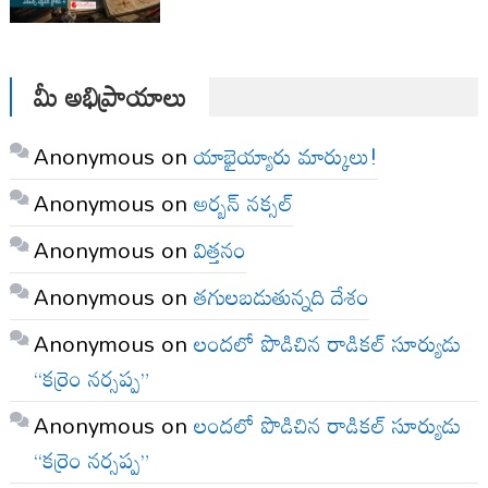
మీ అభిప్రాయాలు
Anonymous
on
యాభైయ్యారు మార్కులు!
Anonymous
on
అర్బన్ నక్సల్
Anonymous
on
విత్తనం
Anonymous
on
తగులబడుతున్నది దేశం
Anonymous
on
లందలో పొడిచిన రాడికల్ సూర్యుడు
“కర్రెం నర్సప్ప”
Anonymous
on
లందలో పొడిచిన రాడికల్ సూర్యుడు
“కర్రెం నర్సప్ప”