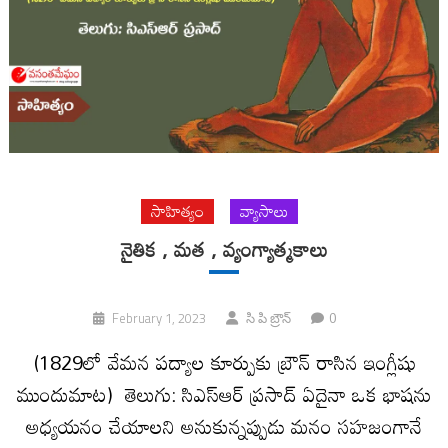
సాహిత్యం
వ్యాసాలు
నైతిక , మత , వ్యంగ్యాత్మకాలు
0
February 1, 2023
సి పి బ్రౌన్‌
(1829లో వేమన పద్యాల కూర్పుకు బ్రౌన్‌ రాసిన ఇంగ్లీషు
ముందుమాట) తెలుగు: సిఎస్‌ఆర్‌ ప్రసాద్‌ ఏదైనా ఒక భాషను
అధ్యయనం చేయాలని అనుకున్నప్పుడు మనం సహజంగానే