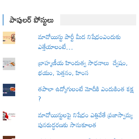
పాపులర్ పోస్టులు
మావోయిస్టు పార్టీ మీద నిషేధంఎందుకు
ఎత్తేయాలంటే…
బ్రాహ్మణీయ హిందుత్వ సాధనాలు ద్వేషం,
భయం, పెత్తనం, హింస
త‌పాలా ఉద్యోగులంటే మోదీకి ఎందుకింత కక్ష
?
మావోయిస్టులపై నిషేధం ఎత్తివేతే ప్రజాస్వామ్య
పునరుద్ధరణకు సానుకూలత