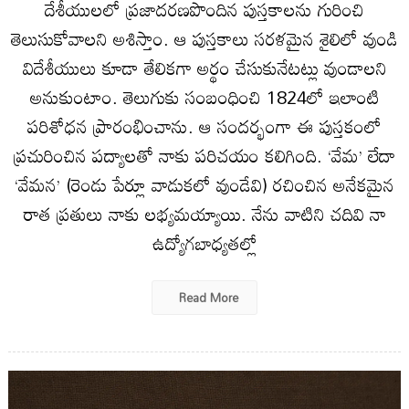
దేశీయులలో ప్రజాదరణపొందిన పుస్తకాలను గురించి
తెలుసుకోవాలని అశిస్తాం. ఆ పుస్తకాలు సరళమైన శైలిలో వుండి
విదేశీయులు కూడా తేలికగా అర్థం చేసుకునేటట్లు వుండాలని
అనుకుంటాం. తెలుగుకు సంబంధించి 1824లో ఇలాంటి
పరిశోధన ప్రారంభించాను. ఆ సందర్భంగా ఈ పుస్తకంలో
ప్రచురించిన పద్యాలతో నాకు పరిచయం కలిగింది. ‘వేమ’ లేదా
‘వేమన’ (రెండు పేర్లూ వాడుకలో వుండేవి) రచించిన అనేకమైన
రాత ప్రతులు నాకు లభ్యమయ్యాయి. నేను వాటిని చదివి నా
ఉద్యోగబాధ్యతల్లో
Read More