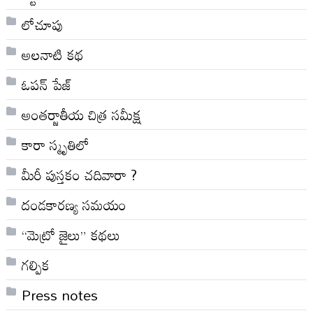
లోచూపు
అల‌నాటి క‌థ‌
ఓపన్ పేజ్
అంతర్జాతీయ చిత్ర సమీక్ష
కారా స్మృతిలో
మీరీ పుస్తకం చదివారా ?
దండకారణ్య సమయం
“మెట్రో జైలు” కథలు
గల్పిక
Press notes