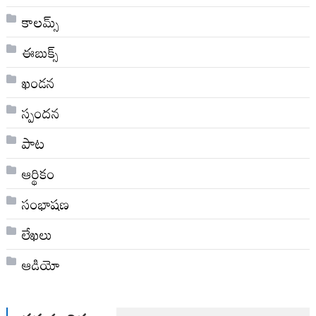
కాలమ్స్
ఈబుక్స్
ఖండన
స్పందన
పాట
ఆర్థికం
సంభాషణ
లేఖలు
ఆడియో