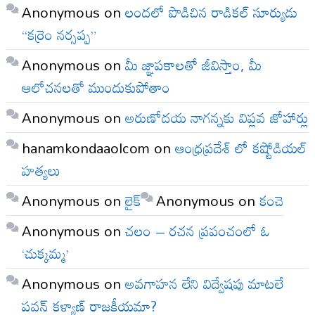
Anonymous
on
లందలో పొడిచిన రాడికల్ సూర్యుడు
“కర్రెం నర్సప్ప”
Anonymous
on
మీ జ్ఞాపకాలతో జీవిస్తాం, మీ
ఆలోచనలతో ముందుకుపోతాం
Anonymous
on
అరుణోదయ నాగన్నకు విప్లవ జోహార్లు
hanamkondaaolcom
on
ఆంధ్రప్రదేశ్ లో కష్టోడియల్
హత్యలు
Anonymous
on
లైక్
Anonymous
on
కంచె
Anonymous
on
చలం – రచన ప్రపంచంలో ఓ
‘చుక్కమ్మ’
Anonymous
on
అవగాహన లేని విద్వేషపు మాటలే
పవన్ కళ్యాణ్ రాజకీయమా?