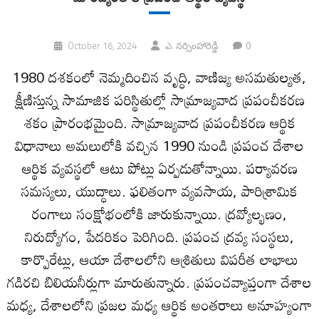
0
October 16, 2024
ఎ. నర్సింహారెడ్డి
1980 దశకంలో నెమ్మదించిన వృద్ధి, వాణిజ్య అసమతుల్యత,
క్షీణిస్తున్న సామాజిక పరిస్థితుల్లో సామ్రాజ్యవాద ప్రపంచీకరణ
శకం ప్రారంభమైంది. సామ్రాజ్యవాద ప్రపంచీకరణ ఆర్థిక
విధానాలు అమలులోకి వచ్చిన 1990 నుండి ప్రపంచ దేశాల
ఆర్థిక వ్యవస్థలో ఆటు పోట్లు ఏర్పడుతోన్నాయి. పర్యావరణ
సమస్యలు, యుద్ధాలు. ఫలితంగా వ్యవసాయ, పారిశ్రామిక
రంగాలు సంక్షోభంలోకి జారుకున్నాయి. ద్రవ్యోల్భణం,
నిరుద్యోగం, పేదరికం పెరిగింది. ప్రపంచ ద్రవ్య సంస్థలు,
కార్పొరేట్లు, ఆయా దేశాలలోని ఆశ్రితులు విపరీత లాభాలు
గడిరచి బిలియనీర్లుగా మారుతున్నారు. ప్రపంచవ్యాప్తంగా దేశాల
మధ్య, దేశాలలోని ప్రజల మధ్య ఆర్థిక అంతరాలు అనూహ్యంగా