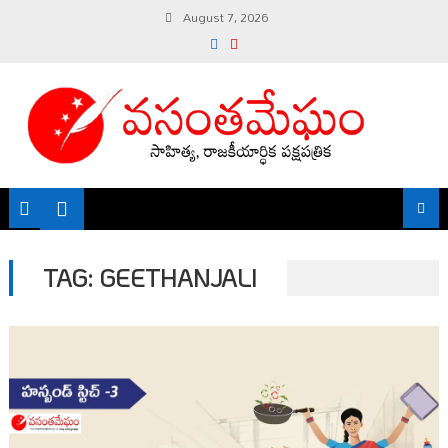
Skip
August 7, 2026
to
content
TAG:
GEETHANJALI