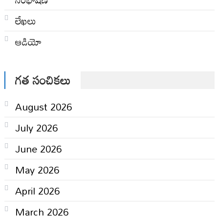
లేఖలు
ఆడియో
గత సంచికలు
August 2026
July 2026
June 2026
May 2026
April 2026
March 2026