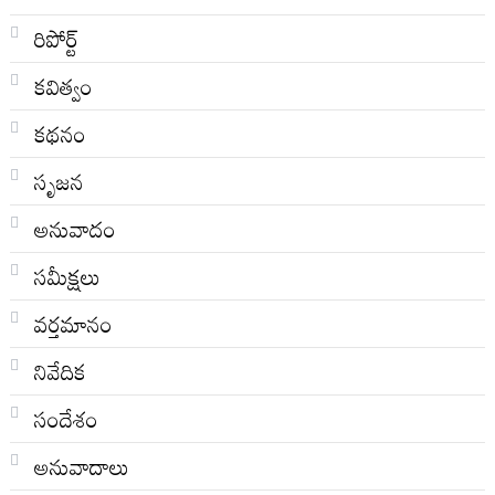
రిపోర్ట్
కవిత్వం
కథనం
సృజన
అనువాదం
సమీక్షలు
వర్తమానం
నివేదిక
సందేశం
అనువాదాలు