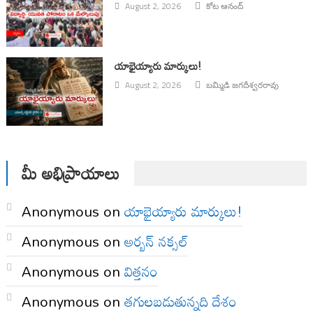
August 2, 2026
కోట ఆనంద్
యాభైయ్యారు మార్కులు!
August 2, 2026
బమ్మిడి జగదీశ్వరరావు
మీ అభిప్రాయాలు
Anonymous
on
యాభైయ్యారు మార్కులు!
Anonymous
on
అర్బన్ నక్సల్
Anonymous
on
విత్తనం
Anonymous
on
తగులబడుతున్నది దేశం