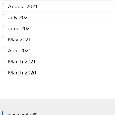
August 2021
July 2021
June 2021
May 2021
April 2021
March 2021
March 2020