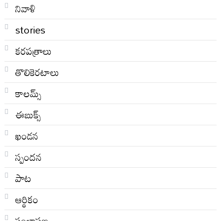
నివాళి
stories
కరపత్రాలు
తొలికెరటాలు
కాలమ్స్
ఈబుక్స్
ఖండన
స్పందన
పాట
ఆర్థికం
సంభాషణ