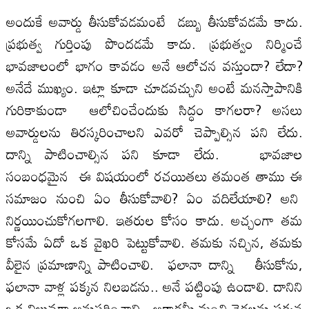
అందుకే అవార్డు తీసుకోవడమంటే డబ్బు తీసుకోవడమే కాదు.
ప్రభుత్వ గుర్తింపు పొందడమే కాదు. ప్రభుత్వం నిర్మించే
భావజాలంలో భాగం కావడం అనే ఆలోచన వస్తుందా? లేదా?
అనేదే ముఖ్యం. ఇట్లా కూడా చూడవచ్చుని అంటే మనస్తాపానికి
గురికాకుండా ఆలోచించేందుకు సిద్ధం కాగలరా? అసలు
అవార్డులను తిరస్కరించాలని ఎవరో చెప్పాల్సిన పని లేదు.
దాన్ని పాటించాల్సిన పని కూడా లేదు. భావజాల
సంబంధమైన ఈ విషయంలో రచయితలు తమంత తాము ఈ
సమాజం నుంచి ఏం తీసుకోవాలి? ఏం వదిలేయాలి? అని
నిర్ణయించుకోగలగాలి. ఇతరుల కోసం కాదు. అచ్చంగా తమ
కోసమే ఏదో ఒక వైఖరి పెట్టుకోవాలి. తమకు నచ్చిన, తమకు
వీలైన ప్రమాణాన్ని పాటించాలి. ఫలానా దాన్ని తీసుకోను,
ఫలానా వాళ్ల పక్కన నిలబడను.. అనే పట్టింపు ఉండాలి. దానిని
ఒక విలువగా అనుసరించాలి. అకాడమీ మంచి చెడ్డలను పక్కన