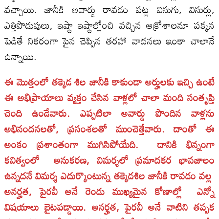
వచ్చాయి. జానీకి అవార్డు రావడం పట్ల విసుగు, విసుర్లు,
ఎత్తిపొడుపులు, ఇష్టా ఇష్టాల్లోంచి వచ్చిన ఆక్రోశాలనూ పక్కన
పెడితే నికరంగా పైన చెప్పిన తరహా వాదనలు ఇంకా చాలానే
ఉన్నాయి.
ఈ మొత్తంలో తక్కెడ శిల జానీకి కాకుండా అర్హులకు ఇచ్చి ఉంటే
ఈ అభిప్రాయాలు వ్యక్తం చేసిన వాళ్లలో చాలా మంది సంతృప్తి
చెంది ఉండేవారు. ఎప్పటిలా అవార్డు పొందిన వాళ్లను
అభినందనలతో, ప్రసంశలతో ముంచెత్తేవారు. దాంతో ఈ
అంకం ప్రశాంతంగా ముగిసిపోయేది. దానికి భిన్నంగా
కవిత్వంలో అనుకరణ, విమర్శలో ప్రమాదకర భావజాలం
ఉన్నదనే విమర్శ ఎదుర్కొంటున్న తక్కెడశిల జానీకి రావడం వల్ల
అనర్హత, పైరవీ అనే రెండు ముఖ్యమైన కోణాల్లో ఎన్నో
విషయాలు బైటపడ్డాయి. అనర్హత, పైరవీ అనే వాటిని తప్పక