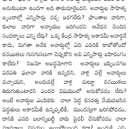
అనుకుంటూ ఉండగా అది తారుమారైందని అవార్డుల సాహిత్య
బృందాల్లో ఎన్నిసార్లు చర్చ జరగలేదు? ప్రాంతాల వారిగా,
కులాల వారిగా అన్యాయం జరిగిందని ఆవేదన చెందిన
సందర్భాలు ఎన్ని లేవు? ఒక్క కేంద్ర సాహిత్య అకాడమీ అవార్డనే
కాదు, మిగతా అనేక అవార్డుల్లో ఏది ఎవరికి రాబోతోందో
రచయితలు గుసగుసలుగా చెప్పుకొని అవి ఎన్నిసార్లు బహిరంగం
కాలేదు? నిజమో అబద్ధమోగాని అవార్డులు ఇప్పించగల
పరపతి ఫలానా వారికి ఉన్నదని, వాళ్ల వల్లే అవార్డులు
వచ్చాయని, అందువల్లే వాళ్ల చుట్టూ రచయితలు
తిరుగుతుంటారని ఎందరి విషయంలో అనుకోవడం లేదు?
అంటే అవార్డుల ఎంపికకు చాలా పెద్ద కసరత్తు చేయవలసిన
పద్ధతులు అకాడమీకి ఉన్నప్పటికీ, ముందస్తుగా జరిగిపోవడం,
దానికి ఎవరి బలాన్నిబట్టి వారు పైరవీ చేసుకోవడం చాలా
మామూలు విషయం అయిపోయింది కదా? అందుకే ఎన్ని