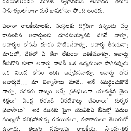
రచయితలందరి మౌలిక స్వభావమనే ఆమోదం తెలుగు
సాహిత్యంలోలాగా మరే భాషలోనూ పొంది ఉండదు.
ఫలానా రాజకీయాలకు, సంస్థలకు దగ్గరిగా ఉన్నందు వల్ల
రావలసిన అవార్డులకు దూరమయ్యానని వగచే వాళ్లూ,
అవార్డుల కోసమే దూరం పాటించేవాళ్లూ, అవార్డు తీసుకున్నా
మాటలో, చేతలో ఏ తేడా లేకుండా బతికినవాళ్లూ, అవార్డు
తీసుకొని కూడా అవార్డు వాపసీ ఒక ఉద్యమంలా సాగినప్పుడు
ఒక విలువ కోసం తిరిగి ఇచ్చేసినవాళ్లూ, అవార్డు దోవ
అవార్డుదే… మా విశ్వాసాలు మావే.. అనే సమర్థించుకొనే
వాళ్లూ, రచనకు రాజ్యం ఇచ్చే ప్రతిఫలంగా యావజ్జీవ జైలు
శిక్షలు` ఏండ్ల తరబడి చీకటికొట్టు జీవితాలు` దుర్భర
ప్రవాసాలు` అర డజనకు పైగా యుఏపిఏ కేసుల్లో పదుల
సంఖ్యలో నలిగిపోతున్న రచయితలూ, కళాకారులూ తెలుగులో
ఉన్నారు. తెలుగు సమాజపు రాజకీయ, సాంస్కృతిక