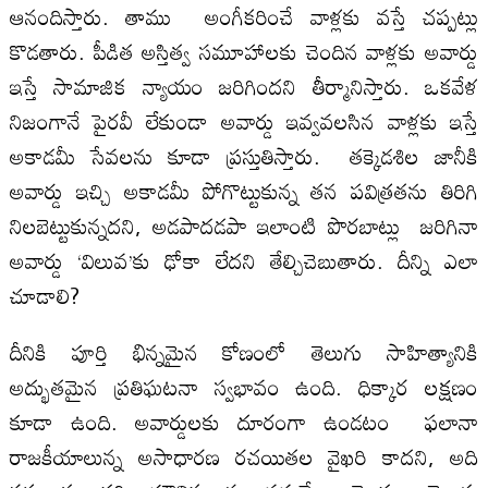
ఆనందిస్తారు. తాము అంగీకరించే వాళ్లకు వస్తే చప్పట్లు
కొడతారు. పీడిత అస్తిత్వ సమూహాలకు చెందిన వాళ్లకు అవార్డు
ఇస్తే సామాజిక న్యాయం జరిగిందని తీర్మానిస్తారు. ఒకవేళ
నిజంగానే పైరవీ లేకుండా అవార్డు ఇవ్వవలసిన వాళ్లకు ఇస్తే
అకాడమీ సేవలను కూడా ప్రస్తుతిస్తారు. తక్కెడశిల జానీకి
అవార్డు ఇచ్చి అకాడమీ పోగొట్టుకున్న తన పవిత్రతను తిరిగి
నిలబెట్టుకున్నదని, అడపాదడపా ఇలాంటి పొరబాట్లు జరిగినా
అవార్డు ‘విలువ’కు ఢోకా లేదని తేల్చిచెబుతారు. దీన్ని ఎలా
చూడాలి?
దీనికి పూర్తి భిన్నమైన కోణంలో తెలుగు సాహిత్యానికి
అద్భుతమైన ప్రతిఘటనా స్వభావం ఉంది. ధిక్కార లక్షణం
కూడా ఉంది. అవార్డులకు దూరంగా ఉండటం ఫలానా
రాజకీయాలున్న అసాధారణ రచయితల వైఖరి కాదని, అది