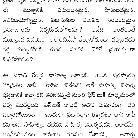
ఈ మొత్తానికి సమంజసమైన, హేతుబద్ధమైన,
ఆచరణయోగ్యమైన, ప్రజానుకుల విలువల సంబంధమైన
ప్రమాణాలను ఏర్పరుచుకోగలమా? అనేది అంతకంటే
ముఖ్యమైన విషయం. అలాంటివేవో తేల్చుకోకుండా చర్చించడం
గడ్డి దుబ్బులోంచి గుండు సూదిని వెతికే ప్రయత్నంగా
మిగిలిపోతుంది.
ఈ ఏడాది కేంద్ర సాహిత్య అకాడమీ యువ పురస్కారం
తక్కెడశిల జానీ రాసిన ‘వివేచని’ అనే సాహిత్య విమర్శ
పుస్తకానికి ఇచ్చారని తెలిసినప్పటి నుంచి ఫేస్‌ బుక్‌ మాధ్యమంలో
చర్చ మొదలైంది. ఫేస్‌బుక్‌ కాబట్టి అదొక దుమారంగా లేచి
చల్లారిపోయింది. ఇందులో ప్రధానంగా తక్కెడశిల జానీ కాపీ
కవి అని, సాహిత్యం చదవని సాహిత్య విమర్శకుడని, అకాడమీ
అంగీకరించగల భావజాల రచనలు చేశాడని, అవార్డు