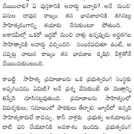
చేయించాలి? ఏ పుస్తకానికి అవార్డు ఇవ్వాలి? అనే ‘మంచి’
పనుల దాపున రాజ్యం తన భావజాలానికి తగినట్లు
సాహిత్యరంగాన్ని తయారు చేసుకుంటూ పోతుంది.
అకాడమీల్లో ఒకరో ఇద్దరో మంచి వాళ్లు ఉన్నప్పుడు అర్హతగల
సాహిత్యానికి అవార్డు వచ్చిందని సంబరపడుతూ ఉంటే, ఆ
చప్పట్ల చాటున రాజ్యం తన భావజాల కృషిని వీళ్లతోనే
చేయించుకుంటుంది.
కాబట్టి సాహిత్య ప్రమాణాలను ఒక ప్రభుత్వరంగ సంస్థకు
అప్పగించడం ఏమిటి? అనే ప్రశ్న వేసుకుంటే ఈ మొత్తాన్ని
తిప్పేసి చూసినట్లవుతుంది. ప్రమాణాలను సాహిత్యంలో
విమర్శకులు, సమాజంలో పాఠకులు తేల్చాలి. జ్యూరీలో ఉన్నది
సాహిత్యకారులే కావచ్చు. కానీ వాళ్లకు ప్రభుత్వ ఆశయాలను
దాటి పని చేయడానికి అవకాశం ఉండదు. ప్రభుత్వరంగ