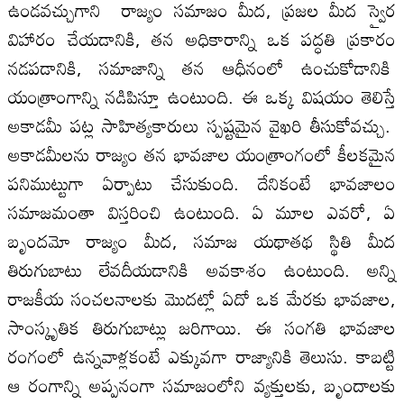
ఉండవచ్చుగాని రాజ్యం సమాజం మీద, ప్రజల మీద స్వైర
విహారం చేయడానికి, తన అధికారాన్ని ఒక పద్ధతి ప్రకారం
నడపడానికి, సమాజాన్ని తన ఆధీనంలో ఉంచుకోడానికి
యంత్రాంగాన్ని నడిపిస్తూ ఉంటుంది. ఈ ఒక్క విషయం తెలిస్తే
అకాడమీ పట్ల సాహిత్యకారులు స్పష్టమైన వైఖరి తీసుకోవచ్చు.
అకాడమీలను రాజ్యం తన భావజాల యంత్రాంగంలో కీలకమైన
పనిముట్టుగా ఏర్పాటు చేసుకుంది. దేనికంటే భావజాలం
సమాజమంతా విస్తరించి ఉంటుంది. ఏ మూల ఎవరో, ఏ
బృందమో రాజ్యం మీద, సమాజ యథాతథ స్థితి మీద
తిరుగుబాటు లేవదీయడానికి అవకాశం ఉంటుంది. అన్ని
రాజకీయ సంచలనాలకు మొదట్లో ఏదో ఒక మేరకు భావజాల,
సాంస్కృతిక తిరుగుబాట్లు జరిగాయి. ఈ సంగతి భావజాల
రంగంలో ఉన్నవాళ్లకంటే ఎక్కువగా రాజ్యానికి తెలుసు. కాబట్టి
ఆ రంగాన్ని అప్పనంగా సమాజంలోని వ్యక్తులకు, బృందాలకు