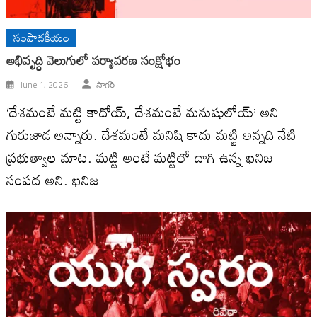
సంపాదకీయం
అభివృద్ధి వెలుగులో పర్యావరణ సంక్షోభం
June 1, 2026
సాగర్
‘దేశమంటే మట్టి కాదోయ్, దేశమంటే మనుషులోయ్’ అని
గురుజాడ అన్నారు. దేశమంటే మనిషి కాదు మట్టి అన్నది నేటి
ప్రభుత్వాల మాట. మట్టి అంటే మట్టిలో దాగి ఉన్న ఖనిజ
సంపద అని. ఖనిజ