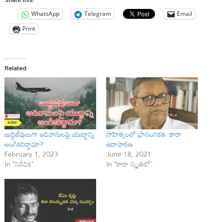
WhatsApp
Telegram
Email
Print
Related
బుద్ధిజీవులుగా ఆదివాసులపై యుద్ధాన్ని
సాహిత్యంలో ప్రాసంగికత: కారా
అంగీకరిద్దామా?
ఉదాహరణ
February 1, 2023
June 18, 2021
In "నివేదిక"
In "కారా స్మృతిలో"