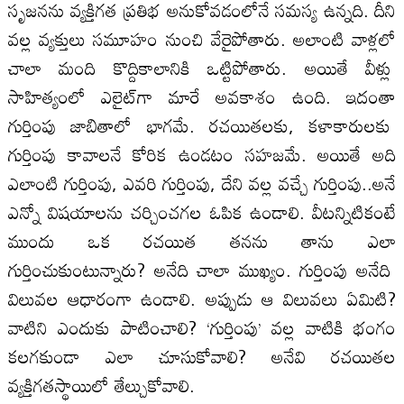
సృజనను వ్యక్తిగత ప్రతిభ అనుకోవడంలోనే సమస్య ఉన్నది. దీని
వల్ల వ్యక్తులు సమూహం నుంచి వేరైపోతారు. అలాంటి వాళ్లలో
చాలా మంది కొద్దికాలానికి ఒట్టిపోతారు. అయితే వీళ్లు
సాహిత్యంలో ఎలైట్‌గా మారే అవకాశం ఉంది. ఇదంతా
గుర్తింపు జాబితాలో భాగమే. రచయితలకు, కళాకారులకు
గుర్తింపు కావాలనే కోరిక ఉండటం సహజమే. అయితే అది
ఎలాంటి గుర్తింపు, ఎవరి గుర్తింపు, దేని వల్ల వచ్చే గుర్తింపు..అనే
ఎన్నో విషయాలను చర్చించగల ఓపిక ఉండాలి. వీటన్నిటికంటే
ముందు ఒక రచయిత తనను తాను ఎలా
గుర్తించుకుంటున్నారు? అనేది చాలా ముఖ్యం. గుర్తింపు అనేది
విలువల ఆధారంగా ఉండాలి. అప్పుడు ఆ విలువలు ఏమిటి?
వాటిని ఎందుకు పాటించాలి? ‘గుర్తింపు’ వల్ల వాటికి భంగం
కలగకుండా ఎలా చూసుకోవాలి? అనేవి రచయితల
వ్యక్తిగతస్థాయిలో తేల్చుకోవాలి.