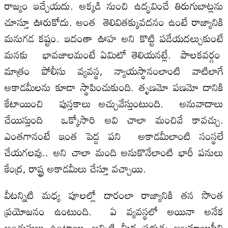
రాజ్యం ఇచ్చేయదు. అక్కడి నుంచి ఉద్భవించే తిరుగుబాట్లను
చూస్తూ ఊరుకోదు. అంత తెలివితక్కువదనం ఉంటే రాజ్యానికి
మనుగడ కష్టం. ఇదంతా ఊహ అని కొట్టి పడేయదల్చుకుంటే
మనకు భావజాలమంటే ఏమిటో తెలియనట్లే. పాలకవర్గం
మాత్రం పోలీసు వ్యవస్థ, న్యాయస్థానంలాంటి వాటిలాగే
అకాడమీలను కూడా స్థాపించుకుంది. తృణమో పణమో దానికి
కేటాయించి పుస్తకాలు అచ్చువేస్తుంటుంది. అనువాదాలు
చేయిస్తుంది ఒక్కోసారి అవి చాలా మంచివే కావచ్చు.
ఎంతగానంటే ఇంత పెద్ద పని అకాడమీలాంటి సంస్థలే
చేయగలవు.. అని చాలా మంది అనుకొనేలాంటి భారీ పనులు
కేంద్ర, రాష్ట్ర అకాడమీలు చేస్తూ వచ్చాయి.
వీటన్నిటి మధ్య పూలల్లో దారంలా రాజ్యానికి తన సొంత
ప్రయోజనం ఉంటుంది. ఏ వ్యవస్థలో అయినా అనేక
అంతుస్తులు ఉంటాయి. అన్నిటి మీద ప్రభుత్వ అజమాయిషీని