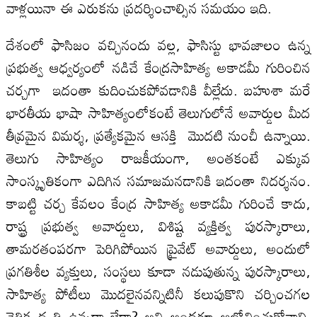
వాళ్లయినా ఈ ఎరుకను ప్రదర్శించాల్సిన సమయం ఇది.
దేశంలో ఫాసిజం వచ్చినందు వల్ల, ఫాసిస్టు భావజాలం ఉన్న
ప్రభుత్వ ఆధ్వర్యంలో నడిచే కేంద్రసాహిత్య అకాడమీ గురించిన
చర్చగా ఇదంతా కుదించుకపోవడానికి వీల్లేదు. బహుశా మరే
భారతీయ భాషా సాహిత్యంలోకంటే తెలుగులోనే అవార్డుల మీద
తీవ్రమైన విమర్శ, ప్రత్యేకమైన ఆసక్తి మొదటి నుంచీ ఉన్నాయి.
తెలుగు సాహిత్యం రాజకీయంగా, అంతకంటే ఎక్కువ
సాంస్కృతికంగా ఎదిగిన సమాజమనడానికి ఇదంతా నిదర్శనం.
కాబట్టి చర్చ కేవలం కేంద్ర సాహిత్య అకాడమీ గురించే కాదు,
రాష్ట్ర ప్రభుత్వ అవార్డులు, విశిష్ట వ్యక్తిత్వ పురస్కారాలు,
తామరతంపరగా పెరిగిపోయిన ప్రైవేట్‌ అవార్డులు, అందులో
ప్రగతిశీల వ్యక్తులు, సంస్థలు కూడా నడుపుతున్న పురస్కారాలు,
సాహిత్య పోటీలు మొదలైనవన్నిటినీ కలుపుకొని చర్చించగల
నైతిక ధృతి ఉన్నదా లేదా? అని అందరూ ఆలోచించుకోవాలి.