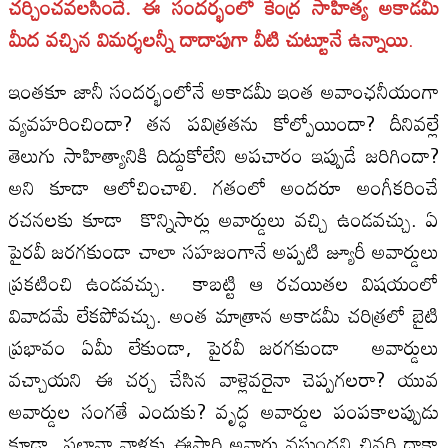
చర్చించవలసిందే. ఈ సందర్భంలో కేంద్ర సాహిత్య అకాడమీ
మీద వచ్చిన విమర్శలన్నీ దాదాపుగా వీటి చుట్టూనే ఉన్నాయి
.
ఇంతకూ జానీ సందర్భంలోనే అకాడమీ ఇంత అవాంఛనీయంగా
వ్యవహరించిందా? తన పవిత్రతను కోల్పోయిందా? దీనివల్లే
తెలుగు సాహిత్యానికి దిద్దుకోలేని అపచారం ఇప్పుడే జరిగిందా?
అని కూడా ఆలోచించాలి. గతంలో అందరూ అంగీకరించే
రచనలకు కూడా కొన్నిసార్లు అవార్డులు వచ్చి ఉండవచ్చు. ఏ
పైరవీ జరగకుండా చాలా సహజంగానే అప్పటి జ్యూరీ అవార్డులు
ప్రకటించి ఉండవచ్చు. కాబట్టి ఆ రచయితల విషయంలో
వివాదమే లేకపోవచ్చు. అంత మాత్రాన అకాడమీ చరిత్రలో బైటి
ప్రభావం ఏమీ లేకుండా, పైరవీ జరగకుండా అవార్డులు
వచ్చాయని ఈ చర్చ చేసిన వాళ్లెవరైనా చెప్పగలరా? యువ
అవార్డుల సంగతే ఎందుకు? వృద్ధ అవార్డుల పంపకాలప్పుడు
కూడా ఫలానా వాళ్లకు ఈసారి అవార్డు వస్తుందని చివరి దాకా