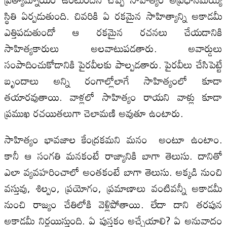
స్థితి ఏర్పడుతుంది. చివరికి ఏ రకమైన సాహిత్యాన్ని అకాడమీ
ఎత్తిపడుతుందో ఆ రకమైన రచనలు చేయడానికి
సాహిత్యకారులు అలవాటుపడతారు. అవార్డులు
సంపాదించుకోడానికి పైరవీలకు పాల్పడతారు. పైరవీలు చేసిపెట్టే
బృందాలు అన్ని రంగాల్లోలాగే సాహిత్యంలో కూడా
తయారవుతాయి. వాళ్లలో సాహిత్యం రాయని వాళ్లు కూడా
ప్రముఖ రచయితలుగా చెలామణి అవుతూ ఉంటారు.
సాహిత్యం భావజాల కేంద్రకమని మనం అంటూ ఉంటాం.
కానీ ఆ సంగతి మనకంటే రాజ్యానికి బాగా తెలుసు. దానితో
ఎలా వ్యవహరించాలో అంతకంటే బాగా తెలుసు. అక్కడి నుంచి
వస్తువు, శిల్పం, ప్రయోగం, ప్రమాణాలు వంటివన్నీ అకాడమీ
నుంచి రాజ్యం చేతిలోకి వెళ్లిపోతాయి. లేదా దాని తరపున
అకాడమీ నిర్ణయిస్తుంది. ఏ పుస్తకం అచ్చేయాలి? ఏ అనువాదం