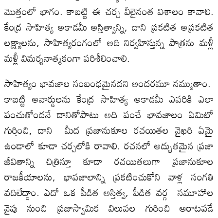
మొత్తంలో భాగం. కాబట్టి ఈ చర్చ వీలైనంత విశాలం కావాలి.
కేంద్ర సాహిత్య అకాడమీ అస్తిత్వాన్ని, దాని ప్రకటిత అప్రకటిత
లక్ష్యాలను, సాహిత్యరంగంలో అది నిర్వహిస్తున్న పాత్రను మళ్లీ
మళ్లీ విమర్శనాత్మకంగా పరిశీలించాలి.
సాహిత్యం భావజాల సంబంధమైనదని అందరమూ నమ్ముతాం.
కాబట్టి అవార్డులను కేంద్ర సాహిత్య అకాడమీ ఎవరికి ఎలా
పంచుతోందనే దానితోపాటు అది పంచే భావజాలం ఏమిటో
గుర్తించి, దాని మీద ప్రజానుకూల రచయితల వైఖరి ఏమై
ఉండాలో కూడా చర్చలోకి రావాలి. రచనలో అద్భుతమైన ప్రజా
జీవితాన్ని చిత్రిస్తూ కూడా రచయితలుగా ప్రజానుకూల
రాజకీయాలను, భావజాలాన్ని ప్రకటించుకోని వాళ్ల సంగతి
వదిలేద్దాం. ఏదో ఒక పీడిత అస్తిత్వ, పీడిత వర్గ సమూహాల
వైపు నుంచి ప్రజాస్వామిక విలువల గురించి ఆరాటపడే