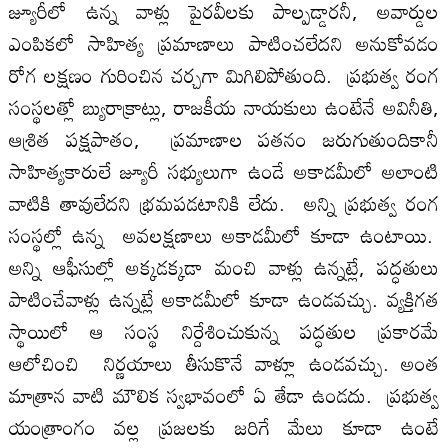
జ్యూరీలో ఉన్న వాళ్లు పైరవీలకు పాల్పడ్డారనీ, అవార్డుల
ఎంపికలో సాహిత్య ప్రమాణాలు పాటించలేదని అనుకోవడం
రోగ లక్షణం గురించిన చర్చగా మిగిలిపోతుంది. ప్రభుత్వ రంగ
సంస్థలత్లో బ్యురాక్రాట్లు, రాజకీయ నాయకులు ఉంటేనే అవినీతి,
ఆశ్రిత పక్షపాతం, ప్రమాణాల పతనం జరుగుతుందికానీ
సాహిత్యకారులే జ్యూరీ సభ్యులుగా ఉండే అకాడమీలో అలాంటి
వాటికి తావులేదని భ్రమపడటానికి లేదు. అన్ని ప్రభుత్వ రంగ
సంస్థల్లో ఉన్న అవలక్షణాలు అకాడమీలో కూడా ఉంటాయి.
అన్ని ఆఫీసుల్లో అక్కడక్కడా మంచి వాళ్లు ఉన్నట్లే, పద్ధతులు
పాటించేవాళ్లు ఉన్నట్లే అకాడమీలో కూడా ఉండవచ్చు. వ్యక్తిగత
స్థాయిలో ఆ సంస్థ నిర్దేశించుకున్న పద్ధతుల ప్రకారమే
ఆలోచించి నిర్ణయాలు తీసుకొనే వాళ్లూ ఉండవచ్చు. అంత
మాత్రాన వాటి మౌలిక స్వభావంలో ఏ తేడా ఉండదు. ప్రభుత్వ
యంత్రాంగం వల్ల ప్రజలకు జరిగే మేలు కూడా ఉంటే