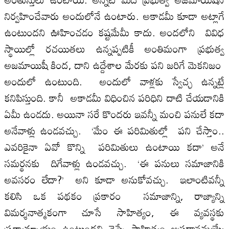
నిర్వహించేవారు అందులోనే ఉంటారు. అకాడమీ కూడా అట్లాగే
ఉంటుందని ఊహించడం కష్టమేమీ కాదు. అందలోని వివిధ
స్థాయిల్లో రచయితలు ఉన్నప్పటికీ అంతిమంగా ప్రభుత్వ
అజమాయిషీ కింద, దాని ఉద్దేశాల మేరకు పని జరిగే మెకనిజం
అందులో ఉంటుంది. అందులో వాళ్లకు స్వేచ్ఛ ఉన్నట్లే
కనిపిస్తుంది. కానీ అకాడమీ విధించిన పరిధిని దాటి చేయడానికి
ఏమీ ఉండదు. అయినా సరే కొందరు ఇవన్నీ మంచి పనులే కదా
అనేవాళ్లు ఉండవచ్చు. ‘మేం ఈ పరిమితుల్లో పని చేస్తాం..
ఎవరికైనా ఏవో కొన్ని పరిమితులు ఉంటాయి కదా’ అనే
సమర్థనకు దిగేవాళ్లు ఉండవచ్చు. ‘ఈ పనులు సమాజానికి
అవసరం లేదా?’ అని కూడా అనుకోవచ్చు. ఇలాంటివన్నీ
కలిసి ఒక పథకం ప్రకారం సమాజాన్ని, రాజ్యాన్ని
విమర్శనాత్మకంగా చూసే సాహిత్యం, ఈ వ్యవస్థకు
ప్రత్యామ్నాయం ఉంటుందని చెప్పే సాహిత్యం అప్రధానమయ్యే