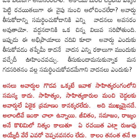
పెట్టి రచయితలుగా ఈ వైపు నుంచి ఆలోచించలేరా? అవార్డు
తీసుకోడాన్ని సమర్థించుకోడానికి ఎన్ని వాదనలు అవసరం
అవుతాయో. వద్దనడానికి ఒక చిన్న విలువ సరిపోతుంది.
ఇప్పుడు ఈ అభిప్రాయాలు చదివి కూడా అవార్డు ఎందుకు
తీసుకోవడం తప్పేమీ కాదనే వాదన ఎన్ని రకాలుగా ముందుకు
వచ్చేదీ ఊహించవచ్చు. తీసుకుందామనుకున్నాక మన
గడసరితనం వల్ల సమర్థించుకోవడమేగాని వాదనలు ఎందుకు?
అసలు అవార్డుల గొడవ ఒక్కటే ఇవాళ సాహిత్యరంగంలోని
సమస్య కాదు. సాహిత్యం, సాహిత్యకారుల మంచి చెడ్డలకు
అవార్డులే ఏకైక ప్రమాణం కానక్కరలేదు. అది ముఖ్యమైనదే.
అలాంటివే ఇంకా చాలా ఉన్నాయి. జీవితం, సమాజం, రాజ్యం
అనే కొలిమిలో నిత్యం కాలుతూ ఏ రచయిత ఎట్లా రుజువు
అయ్యేదీ వేరే ఎవరో చెప్పనవసరం లేదు. కాలం తనంత తనే ఆ