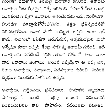
మంచికో చెడుకోగాని తేనెతుట్టె మరోసారి కదిలింది. అకాడమీ
అవార్డుల మీద తీవ్రమైన చర్చే జరిగింది. ఫేస్‌బుక్‌ మీద కాబట్టి
ఇంతకంటె గొప్పగా ఉండాలని ఆశించేందుకు లేదు. నింపాదిగా,
నిలకడగా మాట్లాడుకోలేకపోవడం, తక్షణ ప్రతిస్పందనతో
సరిపెట్టుకోవడం ఇవాల్టి మేధో సంస్కృతి. అట్లని అంతా ఇదే
కాదు. తెలుగులో ఓపికగా జరుగుతున్న అత్యవసరమైన మేధో
అన్వేషణ కూడా ఉన్నది. కేంద్ర సాహిత్య అకాడమీ గురించి, అది
అవార్డులను ప్రకటించే పద్ధతి గురించి గతంలో కూడా చాలా
వాద వివాదాలు జరిగాయి. అయితే ఇప్పటికైనా ఈ చర్చ అన్ని
రకాల అవార్డులు, సన్మానాలు, పురస్కారాల గురించి మరింత
దృఢంగా ముందుకు సాగవలసి ఉన్నది.
అవార్డులు, గుర్తింపులు, ప్రతిఫలాలు, సామాజిక న్యాయాలు
సాహిత్యమనే ఒంటి స్తంభపు ఒంటరి ప్రపంచానికి
సంబంధించినవి కావు. సాహిత్యం, రచయితలు సమాజం