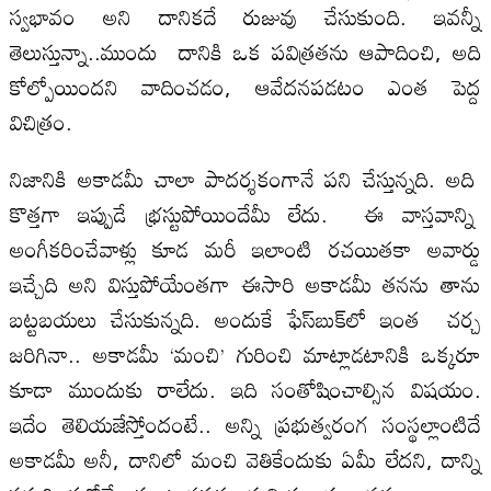
స్వభావం అని దానికదే రుజువు చేసుకుంది. ఇవన్నీ
తెలుస్తున్నా..ముందు దానికి ఒక పవిత్రతను ఆపాదించి, అది
కోల్పోయిందని వాదించడం, ఆవేదనపడటం ఎంత పెద్ద
విచిత్రం.
నిజానికి అకాడమీ చాలా పాదర్శకంగానే పని చేస్తున్నది. అది
కొత్తగా ఇప్పుడే భ్రస్టుపోయిందేమీ లేదు. ఈ వాస్తవాన్ని
అంగీకరించేవాళ్లు కూడ మరీ ఇలాంటి రచయితకా అవార్డు
ఇచ్చేది అని విస్తుపోయేంతగా ఈసారి అకాడమీ తనను తాను
బట్టబయలు చేసుకున్నది. అందుకే ఫేస్‌బుక్‌లో ఇంత చర్చ
జరిగినా.. అకాడమీ ‘మంచి’ గురించి మాట్లాడటానికి ఒక్కరూ
కూడా ముందుకు రాలేదు. ఇది సంతోషించాల్సిన విషయం.
ఇదేం తెలియజేస్తోందంటే.. అన్ని ప్రభుత్వరంగ సంస్థల్లాంటిదే
అకాడమీ అనీ, దానిలో మంచి వెతికేందుకు ఏమీ లేదని, దాన్ని