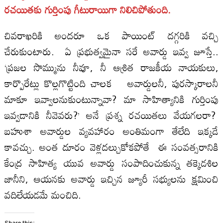
రచయితకు గుర్తింపు గీటురాయిగా నిలిచిపోతుంది.
చివరాఖరికి అందరూ ఒక పాయింట్‌ దగ్గరికి వచ్చి
చేరుకుంటారు. ఏ ప్రభుత్వమైనా సరే అవార్డు ఇవ్వ జూస్తే..
‘ప్రజల సొమ్మును నీవూ, నీ ఆశ్రిత రాజకీయ నాయకులు,
కార్పొరేట్లు కొల్లగొట్టింది చాలక అవార్డులనీ, పురస్కారాలనీ
మాకూ ఇవ్వాలనుకుంటున్నావా? మా సాహిత్యానికి గుర్తింపు
ఇవ్వడానికి నీవెవరు?’ అనే ప్రశ్న రచయితలు వేయగలరా?
బహుశా అవార్డుల వ్యవహారం అంతిమంగా తేలేది ఇక్కడే
కావచ్చు. అంత దూరం వెళ్లదల్చుకోకపోతే ఈ సంవత్సరానికి
కేంద్ర సాహిత్య యువ అవార్డు సంపాదించుకున్న తక్కెడశిల
జానీని, ఆయనకు అవార్డు ఇచ్చిన జ్యూరీ సభ్యులను క్షమించి
వదిలేయడమే మంచిది.
Share this: