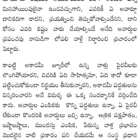
మినహాయింపులైనా ఉండవచ్చుగాని, ఎవరికీ ఏ అవార్డూ
దానికదిగా రాదని, ప్రయత్నించి తెచ్చుకోవాల్సిందేనని, దాని
కోసం ఎవరి కష్టం వారు చేయాల్సిందే అనేది అవార్డుల
ప్రపంచపు నానుడిగా లోపలి వాళ్లే నిర్ధారించి ప్రచారంలో
పెట్టారు.
కాబట్టి అకాడమీ జ్యూరీలో ఉన్న వాళ్లు పైరవీలకు
లొంగిపోయారని, చివరికి ఏది సాహిత్యమో, ఏది కాదో కూడా
పట్టించుకోకుండా నిర్ణయం తీసుకున్నారని, అకాడమీ పద్ధతులను
విస్మరించారని అనే విమర్శ ఈ ఒక్క సందర్భానికే వర్తించేది
కాదు. అవార్డుల ఎంపికకు కొన్ని పద్ధతులు ఉన్నా, ఏ పైరవీ
లేకుండా కొందరికి అవార్డులు ఇచ్చి ఉన్నా, ఆశ్రిత పక్షపాతం,
ఇష్టాఇష్టాలు, ముందస్తు ఎంపిక, పేరున్న వాళ్ల ప్రభావం
మొదలైన వాటి ప్రకారం పని చేయడమే ఆ సంస్థ ప్రధాన