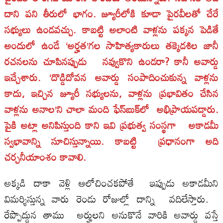
దాని పని తీరులో భాగం. జ్యూరీలోకి కూడా పైరవీలతో చేరే
సభ్యులు ఉండవచ్చు. కాబట్టి అలాంటి వాళ్లను పక్కన పెడితే
అందులో ఉండే ‘అర్హత’గల సాహిత్యకారులు తక్కెడశిల జానీ
రచనలను చూపినప్పుడు నవ్వుకొని ఉండరా? కానీ అవార్డు
ఇచ్చేశారు. ‘దొడ్డిదోవన అవార్డు సంపాదించుకున్న వాళ్లను
కాదు, ఇచ్చిన జ్యూరీ సభ్యులను, వాళ్లను ప్రభావితం చేసిన
వాళ్లను అనాల’ని చాలా మంది ఫేస్‌బుక్‌లో అభిప్రాయపడ్డారు.
పైకి అట్లా అనిపిస్తుంది కాని ఇవి ప్రభుత్వ సంస్థగా అకాడమీ
స్వభావాన్ని సూచిస్తున్నాయి. కాబట్టి ప్రధానంగా అది
చర్చనీయాంశం కావాలి.
అక్కడి దాకా వెళ్లి ఆలోచించకపోతే ఇప్పుడు అకాడమీని
విమర్శిస్తున్న వారు రెండు రోజుల్లో దాన్ని వదిలేస్తారు.
రేప్పొద్దున తాము అర్హులని అనుకొనే వారికి అవార్డు వస్తే