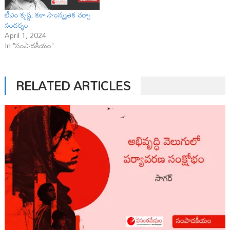
టీఎం కృష్ణ: కళా సాంస్కృతిక చర్చా
సందర్భం
April 1, 2024
In "సంపాదకీయం"
RELATED ARTICLES