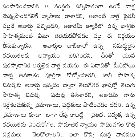
సంపాదించడానికి ఆ సంస్థకు సన్నిహితంగా ఉండే వాళ్ల
మెప్పుపొందగలిగే వ్యాసాలు రాశాడని, అలాంటి వాళ్ల పైరవీ
వల్లనే అవార్డు వచ్చిందని, అకాడమీ జ్యూరీలో ఉన్న వాళ్లకు
సాహిత్యమంటే ఏమో తెలియకపోవడం వల్ల ఈ నిర్ణయం
తీసుకున్నారని, అవార్డుల జాబితాలో ఉన్న సమర్థులైన
రచయితలకు అన్యాయం జరిగిందని, దీంతో యువ
పురస్కారానికి అర్హులైన వాళ్ల వయసు ఈ ఏడాదితో మీరిపోయి
వాళ్లు అవకాశం పూర్తిగా కోల్పోయారని, జానీ సాహిత్య
విమర్శకు అవార్డు ఇవ్వడం ద్వారా తెలుగేతర భాషల్లో తెలుగు
సాహిత్య విమర్శ పరువు తీసేశారని, అకాడమీ తాను
నిర్దేశించుకున్న ప్రమాణాలు, పద్ధతులు పాటించడం లేదని, ఉన్న
ప్రమాణాలు కూడా బాగా లేవు కాబట్టి ప్రతిభ, విద్వత్తు ఉన్న
రచయితను ఎంచుకోగల, సామాజిక న్యాయం సాధించగల కొత్త
పద్ధతులు నెలకొల్పాలని.. ఇలా కొన్ని డజన్ల వాదనలు