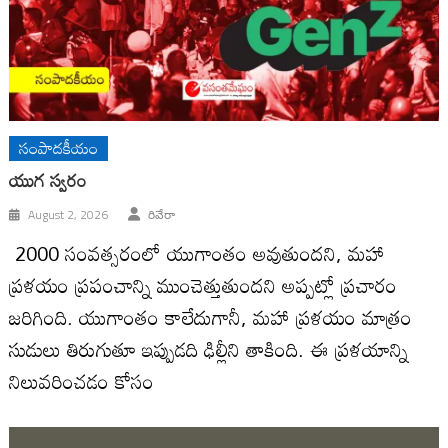
సంపాదకీయం
యుగ స్వ‌రం
August 2, 2026
రివేరా
2000 సంవ‌త్స‌రంలో యుగాంతం అవుతుంద‌ని, మ‌హా
ప్ర‌ళ‌యం ప్ర‌పంచాన్ని ముంచెత్తుతుంద‌ని అప్ప‌ట్లో ప్ర‌చారం
జ‌రిగింది. యుగాంతం కాలేదుగానీ, మ‌హా ప్ర‌ళ‌యం మాత్రం
సుడులు తిరుగుతూ ఇప్పుడ‌ది ఢిల్లీని తాకింది. ఈ ప్ర‌ళ‌యాన్ని
నిలువ‌రించ‌డం కోసం