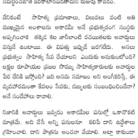
సమర్థించబోతే ఇరకాటానపడతామని రుజువు కావడం.
దేనికంటే సాహిత్య ప్రమాణాలు, విలువలు వంటి అతి
ముఖ్యమైన అంశాలను అకాడమీ అనే ప్రభుత్వరంగ సంస్థకు
అప్పగించాక తక్కెడ శిల జానీలాంటి రచయితలకు అవార్డులు
వస్తునే ఉంటాయి. ఈ విపత్తు ఇప్పుడే జరగలేదు. అసలు
ప్రభుత్వం సాహిత్య సేవ చేయాలని ఎందుకు అనుకుంటోంది?
లక్షల రూపాయల ప్రజల సొమ్ము సాహిత్యకారులకు అవార్డుల
పేర దేనికి ఇస్తోంది? ఇది అసమ సమాజం అని అంగీకరిస్తే, ఈ
వ్యవహారమంతా కేవలం సేవకు, డబ్బులకు సంబంధించిందేనా?
అనే సందేహాలు రావాలి.
నిజానికి అవార్డులు ఇవ్వడం అకాడమీల పనుల్లో ఒకానొకటి
మాత్రమే. అది చేసే అన్ని పనులనూ కలిపే దాని ఉద్దేశాలు
గ్రహించాలి. దాని పాత్రను అంచనా వేయాలి. అట్లా కాకుండా