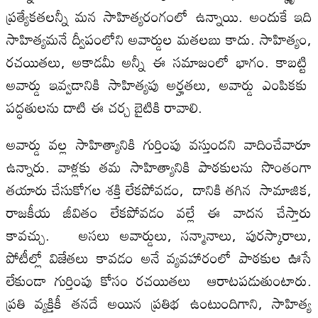
ప్రత్యేకతలన్నీ మన సాహిత్యరంగంలో ఉన్నాయి. అందుకే ఇది
సాహిత్యమనే ద్వీపంలోని అవార్డుల మతలబు కాదు. సాహిత్యం,
రచయితలు, అకాడమీ అన్నీ ఈ సమాజంలో భాగం. కాబట్టి
అవార్డు ఇవ్వడానికి సాహిత్యపు అర్హతలు, అవార్డు ఎంపికకు
పద్ధతులను దాటి ఈ చర్చ బైటికి రావాలి.
అవార్డు వల్ల సాహిత్యానికి గుర్తింపు వస్తుందని వాదించేవారూ
ఉన్నారు. వాళ్లకు తమ సాహిత్యానికి పాఠకులను సొంతంగా
తయారు చేసుకోగల శక్తి లేకపోవడం, దానికి తగిన సామాజిక,
రాజకీయ జీవితం లేకపోవడం వల్లే ఈ వాదన చేస్తారు
కావచ్చు. అసలు అవార్డులు, సన్మానాలు, పురస్కారాలు,
పోటీల్లో విజేతలు కావడం అనే వ్యవహారంలో పాఠకుల ఊసే
లేకుండా గుర్తింపు కోసం రచయితలు ఆరాటపడుతుంటారు.
ప్రతి వ్యక్తికీ తనదే అయిన ప్రతిభ ఉంటుందిగాని, సాహిత్య