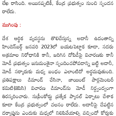
లేఖ రాసింది. అయినప్పటికీ, కేంద్ర ప్రభుత్వం నుంచి స్పందన
రాలేదు.
ముగింపు :
దేశ ఆర్థిక వ్యవస్థను తొలిచేస్తున్న అదానీ ఉదంతాన్ని
హిండెన్‌బర్గ్‌ జనవరి 2023లో బయటపెట్టాక కూడా, సదరు
అక్రమాల నిరోధానికి కానీ, జరిగిన దోపిడీపై విచారణకు కానీ
మోడీ ప్రభుత్వం ఇసుమంతైనా స్పందించపోవడాన్ని బట్టి అదానీ,
మోడీ సర్కారుకు మధ్య బంధం ఎలాంటిదో అర్థమవుతుంది.
ప్రతిపక్షాలు డిమాండ్‌ చేసినా, జాయింట్‌ పార్లమెంటరీ
కమిటి(జెపిసి) విచారణ డిమాండ్‌ను మోడీ నిర్ద్వంద్వంగా
తిరస్కరించారు. సుప్రీంకోర్టు ప్రత్యేక ప్యానల్‌ ఏర్పాటు చేశాక
కూడా కేంద్ర ప్రభుత్వంలో చలనం రాలేదు. అదానీపై చేపట్టిన
దర్యాప్తును ఎందుకు మధ్యలో నిలిపివేయాల్సి వచ్చిందో కోర్టుకు