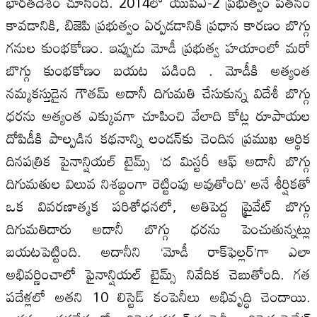
భారతదేశం చూసింది. 2014లో యుపిఎ-2 ప్రభుత్వం పతనం
కావడానికి, బిజెపి ప్రభుత్వం ఏర్పడడానికి ప్రధాన కారణం బొగ్గు
గనుల కుంభకోణం. ఇప్పుడు మోడీ ప్రభుత్వ హయాంలో మరో
బొగ్గు కుంభకోణం బయట పడింది . మోడీకి అత్యంత
నమ్మకస్తుడైన గౌతమ్‌ అదానీ దిగుమతి చేసుకున్న విదేశీ బొగ్గు
ధరను అత్యంత ఎక్కువగా చూపించి వేలాది కోట్ల రూపాయల
దోపిడీకి పాల్పడిన కథనాన్ని లండన్‌కు చెందిన ప్రముఖ ఆర్థిక
దినపత్రిక పైనాన్షియల్‌ టైమ్స్‌ ‘ద మిస్టరీ ఆఫ్‌ అదానీ బొగ్గు
దిగుమతుల విలువ నిశబ్దంగా రెట్టింపు అవుతోంది’ అనే శీర్షికతో
ఒక వివరణాత్మక పరిశోధనలో, అతిపెద్ద ప్రైవేట్‌ బొగ్గు
దిగుమతిదారు అదానీ బొగ్గు ధరను పెంచుతున్నట్లు
బయటపెట్టింది. అదానీని ‘మోడీ రాక్‌ఫెల్లర్‌’గా ఎలా
అభివర్ణించాలో ఫైనాన్షియల్‌ టైమ్స్‌ నివేదిక చెబుతోంది. గత
పదేళ్లలో అతని 10 లిస్టెడ్‌ కంపెనీలు అభివృద్ధి చెందాయి.