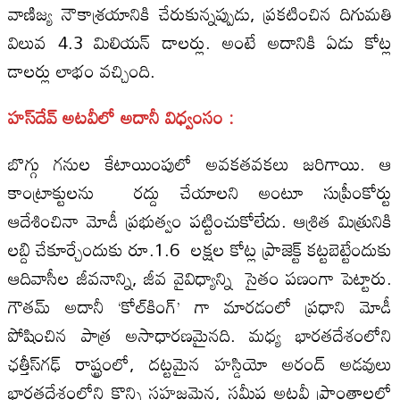
వాణిజ్య నౌకాశ్రయానికి చేరుకున్నప్పుడు, ప్రకటించిన దిగుమతి
విలువ 4.3 మిలియన్‌ డాలర్లు. అంటే అదానికి ఏడు కోట్ల
డాలర్లు లాభం వచ్చింది.
హస్‌దేవ్‌ అటవీలో అదానీ విధ్వంసం :
బొగ్గు గనుల కేటాయింపులో అవకతవకలు జరిగాయి. ఆ
కాంట్రాక్టులను రద్దు చేయాలని అంటూ సుప్రీంకోర్టు
ఆదేశించినా మోడీ ప్రభుత్వం పట్టించుకోలేదు. ఆశ్రిత మిత్రునికి
లబ్ది చేకూర్చేందుకు రూ.1.6 లక్షల కోట్ల ప్రాజెక్ట్‌ కట్టబెట్టేందుకు
ఆదివాసీల జీవనాన్ని, జీవ వైవిధ్యాన్ని సైతం పణంగా పెట్టారు.
గౌతమ్‌ అదానీ ‘కోల్‌కింగ్‌’ గా మారడంలో ప్రధాని మోడీ
పోషించిన పాత్ర అసాధారణమైనది. మధ్య భారతదేశంలోని
ఛత్తీస్‌గఢ్‌ రాష్ట్రంలో, దట్టమైన హస్డియో అరంద్‌ అడవులు
భారతదేశంలోని కొన్ని సహజమైన, సమీప అటవీ ప్రాంతాలలో