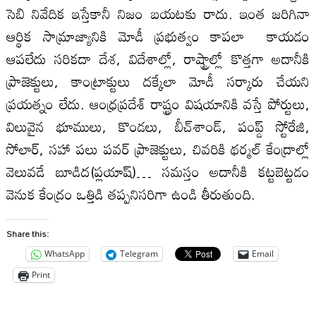
సెబి నివేదిక ఇస్తేకానీ నిజం బయటకు రాదు. ఇంత జరిగినా
ఆర్థిక సామ్రాజ్యానికి మోడీ ప్రభుత్వం కాపలా కాయడం
ఆపలేదు సరికదా దేశ, విదేశాల్లో, రాష్ట్రాల్లో కొత్తగా అదానీకి
ప్రాజెక్టులు, కాంట్రాక్టులు దక్కేలా మోడీ సర్కారు చేయని
ప్రయత్నం లేదు. ఆంధ్రప్రదేశ్‌ రాష్ట్రం విషయానికి వస్తే పోర్టులు,
విలువైన భూములు, కొండలు, బీచ్‌శాండ్‌, పంప్డ్‌ స్టోరేజి,
సోలార్‌, సహా పలు పవర్‌ ప్రాజెక్టులు, చివరికి థర్మల్‌ కేంద్రాల్లో
వెలువడే బూడిద(ప్లయాష్‌)… సమస్తం అదానీకి కట్టబెట్టడం
వెనుక కేంద్రం ఒత్తిడి తప్పనిసరిగా ఉండి తీరుతుంది.
Share this:
WhatsApp
Telegram
Email
Print