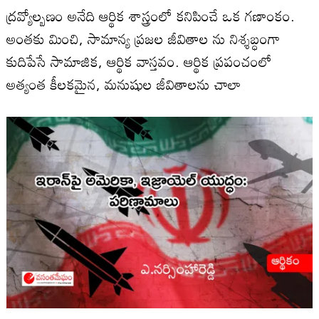
ద్రవ్యోల్బణం అనేది ఆర్థిక శాస్త్రంలో కనిపించే ఒక గణాంకం.
అంతకు మించి, సామాన్య ప్రజల జీవితాల ను నిశ్శబ్ధంగా
కుదిపేసే సామాజిక, ఆర్థిక వాస్తవం. ఆర్థిక ప్రపంచంలో
అత్యంత కీలకమైన, మ‌నుషుల జీవితాల‌ను చాలా