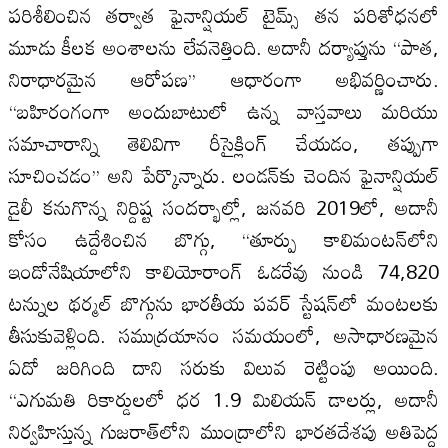
పరిశీలించిన తర్వాత ఫైనాన్షియల్‌ టైమ్స్‌ తన పరిశోధనలో
మూడు కీలక అంశాలను లేవనెత్తింది. అదానీ దర్యాప్తును ‘‘పాత,
నిరాధారమైన ఆరోపణ’’ ఆధారంగా అభివర్ణించారు.
‘‘బహిరంగంగా అందుబాటులో ఉన్న వాస్తవాలు మరియు
సమాచారాన్ని తెలివిగా రీసైక్లింగ్‌ చేయడం, తప్పుగా
సూచించడం’’ అని పేర్కొన్నారు. లండన్‌కు చెందిన ఫైనాన్షియల్‌
డైలీ కనుగొన్న నిర్దిష్ట సందర్భాల్లో, జనవరి 2019లో, అదానీ
కోసం ఉద్దేశించిన బొగ్గు, ‘‘తూర్పు కాలిమంటన్‌లోని
ఇండోనేషియాలోని కాలియోరాంగ్‌ ఓడరేవు నుండి 74,820
టన్నుల థర్మల్‌ బొగ్గును భారతీయ పవర్‌ స్టేషన్‌లో మంటలకు
తీసుకువెళ్లింది. సముద్రయానం సమయంలో, అసాధారణమైన
ఏదో జరిగింది దాని సరుకు విలువ రెట్టింపు అయింది.
‘‘ఎగుమతి రికార్డులలో ధర 1.9 మిలియన్‌ డాలర్లు, అదానీ
నిర్వహిస్తున్న గుజరాత్‌లోని ముంద్రాలోని భారతదేశపు అతిపెద్ద