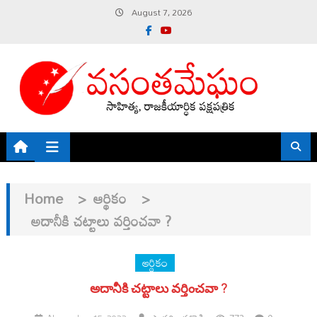
Skip
August 7, 2026
to
content
Home
>
ఆర్థికం
>
అదానీకి చట్టాలు వర్తించవా ?
ఆర్థికం
అదానీకి చట్టాలు వర్తించవా ?