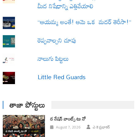
మీద నిషేధాన్ని ఎత్తివేయాలి
“ఆయమ్మ అంతే! ఆమె ఒక మదర్ తెరీసా!”
రెప్పవాల్చని చూపు
నాలుగు పిట్టలు
Little Red Guards
తాజా పోస్టులు
ద నేషన్ వాంట్స్ టు నో
August 7, 2026
ఎ కె ప్రభాకర్