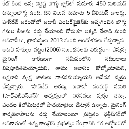
కేట్‌ కింద ఉన్న నిర్దిష్ట బొగ్గు బ్లాక్‌లో సుమారు 450 మిలియన్‌
టన్నులబొగ్గు ఉంది, దీని విలువ సుమారు 5 బిలియన్‌ డాలర్లు.
హస్‌దేవ్‌ అరండోలో అదానీ ఎంటర్‌ప్రైజెస్‌కు అప్పగించిన బొగ్గు
గనుల లీజును రద్దు చేయాలని కోరుతూ ఇక్కడి వేలాది మంది
ఆదివాసీలు, గ్రామస్థులు 2013 నుంచి ఆందోళనలు చేస్తున్నారు.
అటవీ హక్కుల చట్టం(2006) నిబంధనలకు విరుద్ధంగా చేస్తున్న
మైనింగ్‌ కారణంగా సమీపంలోని నదీజలాలు
విషపూరితమయ్యాయని, తాము ఆవాసం కోల్పోయామని,
లక్షలాది వృక్ష జాతులు నాశనమయ్యాయని ఆవేదన వ్యక్తం
చేస్తున్నారు. ‘హస్‌దేవ్‌ అరణ్య బచావో సంఘర్ష్‌ సమితి
(హెచ్‌ఎబిఎస్‌ఎస్‌)’ ఆధ్వర్యంలో నిరసనలు వ్యక్తం చేస్తూ,
వందల కిలోమీటర్లలో పాదయాత్రలు చేస్తూనే ఉన్నారు. మైనింగ్‌
కార్యకలాపాలను రద్దు చేయాలంటూ ప్రస్తుతం ఛత్తీస్‌గఢ్‌లో
అధికారంలో ఉన్న కాంగ్రెస్‌ ప్రభుత్వం కేంద్రానికి గత అక్టోబర్‌లో