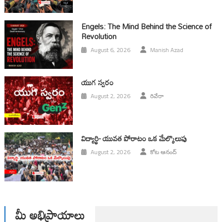
Engels: The Mind Behind the Science of
Revolution
August 6, 2026
Manish Azad
యుగ స్వ‌రం
August 2, 2026
రివేరా
విద్యార్థి- యువత పోరాటం ఒక మేల్కొలుపు
August 2, 2026
కోట ఆనంద్
మీ అభిప్రాయాలు