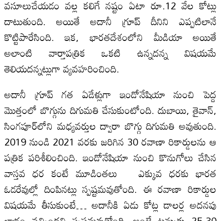
వసూలుచేయడం వల్ల కలిగే నష్టం ఏటా రూ.12 వేల కోట్లు
దాటుతుంది. అయితే అదానీ గ్రూప్‌ దీనిని ఎప్పటిలానే
కొట్టిపారేసింది. ఇక, భారతదేశంలోని మీడియా అయితే
అలాంటి వార్తాపత్రిక ఒకటి ఉన్నదన్న విషయమే
తెలియదన్నట్లుగా వ్యవహరించింది.
అదానీ గ్రూప్‌ గత ఏడేళ్లుగా ఇండోనేషియా నుంచి పెద్ద
మొత్తంలో బొగ్గును దిగుమతి చేసుకుంటోంది. దుబాయి, తైవాన్‌,
సింగపూర్‌లోని మధ్యవర్తుల ద్వారా బొగ్గు దిగుమతి అవుతుంది.
2019 నుండి 2021 వరకు జరిగిన 30 రవాణా రికార్డులను ఆ
పత్రిక పరిశీలించింది. ఇండోనేషియా నుంచి కొనుగోలు చేసిన
వాస్తవ ధర కంటే మూడింతలు ఎక్కువ ధరకు భారత
ఓడరేవుల్లో దింపినట్లు స్పష్టమవుతోంది. ఈ రవాణా రికార్డుల
విషయమే తీసుకుంటే… అదానీకి ఏడు కోట్ల డాలర్ల అదనపు
లాభం వచ్చిందని స్పష్టమవుతోంది. అంటే టన్నుకు 25-30