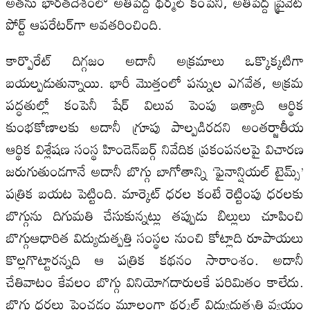
అతను భారతదేశంలో అతిపెద్ద థర్మల్‌ కంపెనీ, అతిపెద్ద ప్రైవేట్‌
పోర్ట్‌ ఆపరేటర్‌గా అవతరించింది.
కార్పొరేట్‌ దిగ్గజం అదానీ అక్రమాలు ఒక్కొక్కటిగా
బయల్పడుతున్నాయి. భారీ మొత్తంలో పన్నుల ఎగవేత, అక్రమ
పద్ధతుల్లో కంపెనీ షేర్‌ విలువ పెంపు ఇత్యాది ఆర్థిక
కుంభకోణాలకు అదానీ గ్రూపు పాల్పడిరదని అంతర్జాతీయ
ఆర్థిక విశ్లేషణ సంస్థ హిండెన్‌బర్గ్‌ నివేదిక ప్రకంపనలపై విచారణ
జరుగుతుండగానే అదానీ బొగ్గు బాగోతాన్ని ‘ఫైనాన్షియల్‌ టైమ్స్‌’
పత్రిక బయట పెట్టింది. మార్కెట్‌ ధరల కంటే రెట్టింపు ధరలకు
బొగ్గును దిగుమతి చేసుకున్నట్లు తప్పుడు బిల్లులు చూపించి
బొగ్గుఆధారిత విద్యుదుత్పత్తి సంస్థల నుంచి కోట్లాది రూపాయలు
కొల్లగొట్టారన్నది ఆ పత్రిక కథనం సారాంశం. అదానీ
చేతివాటం కేవలం బొగ్గు వినియోగదారులకే పరిమితం కాలేదు.
బొగ్గు ధరలు పెంచడం మూలంగా థర్మల్‌ విద్యుదుత్పత్తి వ్యయం