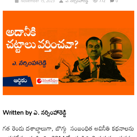
772
0
November 15, 2023
ఎ. నర్సింహారెడ్డి
Written by
ఎ. నర్సింహారెడ్డి
గత రెండు దశాబ్ధాలుగా, బొగ్గు సంబంధిత అవినీతి కథనాలను