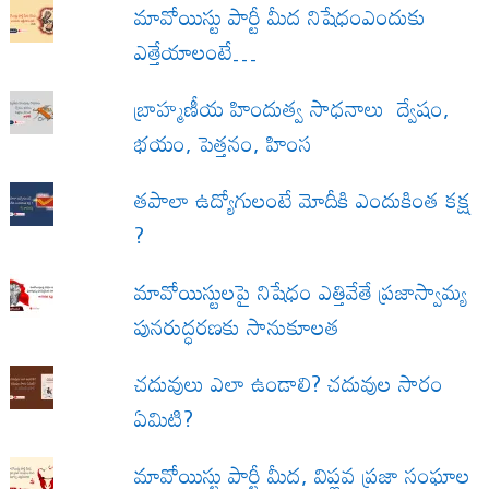
మావోయిస్టు పార్టీ మీద నిషేధంఎందుకు
ఎత్తేయాలంటే…
బ్రాహ్మణీయ హిందుత్వ సాధనాలు ద్వేషం,
భయం, పెత్తనం, హింస
త‌పాలా ఉద్యోగులంటే మోదీకి ఎందుకింత కక్ష
?
మావోయిస్టులపై నిషేధం ఎత్తివేతే ప్రజాస్వామ్య
పునరుద్ధరణకు సానుకూలత
చదువులు ఎలా ఉండాలి? చదువుల సారం
ఏమిటి?
మావోయిస్టు పార్టీ మీద, విప్లవ ప్రజా సంఘాల