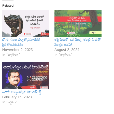
Related
బొగ్గు గనుల జిల్లాలోప్రమాదకర
తల్లి పేరుతో ఒక మొక్క ‘తండ్రి’ పేరుతో
స్థితిలోజనజీవనం
మొత్తం అడవి!
November 2, 2023
August 2, 2024
In "వ్యాసాలు"
In "వ్యాసాలు"
అదానీ గుట్టు విప్పిన హిండెన్‌బర్గ్‌
February 15, 2023
In "ఆర్ధికం"