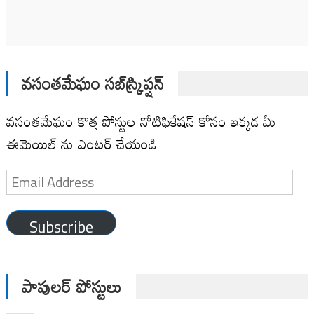
వసంతమేఘం సబ్‌స్క్రిప్షన్
వసంతమేఘం కొత్త పోస్టుల నోటిఫికేషన్ కోసం ఇక్కడ మీ
ఈమెయిల్ ను ఎంటర్ చేయండి
Email
Address
Subscribe
పాపులర్ పోస్టులు