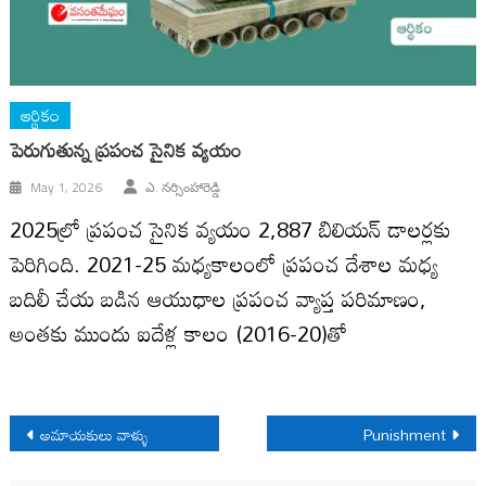
ఆర్థికం
పెరుగుతున్న ప్రపంచ సైనిక వ్యయం
May 1, 2026
ఎ. నర్సింహారెడ్డి
2025ల్రో ప్రపంచ సైనిక వ్యయం 2,887 బిలియన్ డాలర్లకు
పెరిగింది. 2021-25 మధ్యకాలంలో ప్రపంచ దేశాల మధ్య
బదిలీ చేయ బడిన ఆయుధాల ప్రపంచ వ్యాప్త పరిమాణం,
అంతకు ముందు ఐదేళ్ల కాలం (2016-20)తో
Post
అమాయకులు వాళ్ళు
Punishment
navigation