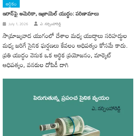
ఆర్థికం
ఇరాన్‌పై అమెరికా, ఇజ్రాయెల్ యుద్ధం: పరిణామాలు
July 1, 2026
ఎ. నర్సింహారెడ్డి
సామ్రాజ్యవాద యుగంలో దేశాల మ‌ధ్య యుద్ధాలు సరిహద్ధుల
మధ్య జరిగే సైనిక ఘర్షణలు కేవలం ఆధిప‌త్యం కోస‌మే కాదు.
ప్రతి యుద్ధం వెనుక ఒక ఆర్థిక ప్రయోజనం, మార్కెట్
ఆధిపత్యం, వనరుల దోపిడీ దాగి