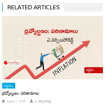
RELATED ARTICLES
ఆర్థికం
ద్రవ్యోల్బణం: పరిణామాలు
August 1, 2026
ఎ. నర్సింహారెడ్డి