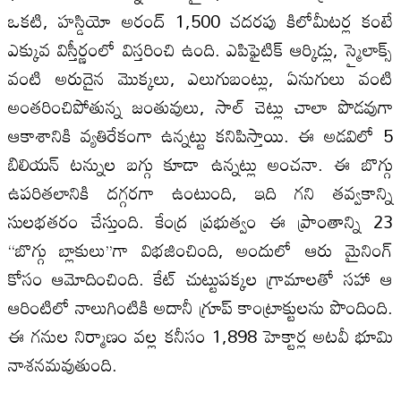
ఒకటి, హస్డియో అరంద్‌ 1,500 చదరపు కిలోమీటర్ల కంటే
ఎక్కువ విస్తీర్ణంలో విస్తరించి ఉంది. ఎపిఫైటిక్‌ ఆర్కిడ్లు, స్మైలాక్స్‌
వంటి అరుదైన మొక్కలు, ఎలుగుబంట్లు, ఏనుగులు వంటి
అంతరించిపోతున్న జంతువులు, సాల్‌ చెట్లు చాలా పొడవుగా
ఆకాశానికి వ్యతిరేకంగా ఉన్నట్టు కనిపిస్తాయి. ఈ అడవిలో 5
బిలియన్‌ టన్నుల బగ్గు కూడా ఉన్నట్లు అంచనా. ఈ బొగ్గు
ఉపరితలానికి దగ్గరగా ఉంటుంది, ఇది గని తవ్వకాన్ని
సులభతరం చేస్తుంది. కేంద్ర ప్రభుత్వం ఈ ప్రాంతాన్ని 23
‘‘బొగ్గు బ్లాకులు’’గా విభజించింది, అందులో ఆరు మైనింగ్‌
కోసం ఆమోదించింది. కేట్‌ చుట్టుపక్కల గ్రామాలతో సహా ఆ
ఆరింటిలో నాలుగింటికి అదానీ గ్రూప్‌ కాంట్రాక్టులను పొందింది.
ఈ గనుల నిర్మాణం వల్ల కనీసం 1,898 హెక్టార్ల అటవీ భూమి
నాశనమవుతుంది.