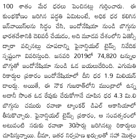
100 శాతం మేర ధరలు పెంచినట్లు గుర్తించారు. ఈ
కుంభకోణం జరిగిన పద్ధతి ఏమిటంటే, అధిక ధర కలిగిన
ఇన్‌వాయిస్‌లను సిద్ధం చేసి, ఇండోనేషియా నుండి బొగ్గును
భారతదేశానికి డెలివరీ చేయడం, అది మూడవ దేశంలోని ఏజెన్సీ
ద్వారా వచ్చినట్లు చూపడాన్ని ఫైనాన్షియల్‌ టైమ్స్‌ నివేదిక
స్పష్టంగా వివరిస్తుంది. జనవరి 2019లో 74,820 టన్నుల
బొగ్గుతో ఇండోనేషియా నుండి ఓడ బయలుదేరింది. ఎగుమతి
రికార్డుల ప్రకారం ఇండోనేషియాలో దీని ధర 1.9 మిలియన్‌
డాలర్లు. అయితే, ఈ నౌక గుజరాత్‌లోని ముంద్రాలో ఉన్న
అదానీ సొంత ఓడ రేవుకు చేరుకోగానే చూపిన ధర 4.3 మి.లి
బొగ్గును చమురు రవాణా ట్యాంకర్‌ డిఎల్‌ ఆకాసియాలో
తీసుకొచ్చారు. ఫైనాన్షియల్‌ టైమ్స్‌ ప్రకారం, ఆ సంవత్సరంలో
అటువంటి సరుకు రవాణా 30సార్లు జరిగినట్లు రికార్డులు
చూపిస్తున్నాయి. బీమా, ఇతర నిర్వహణ ఖర్చులతో సహా మొత్తం