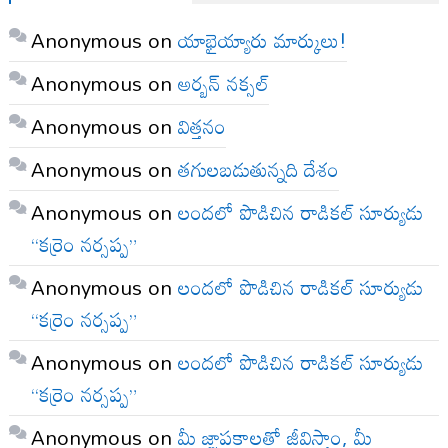
Anonymous
on
యాభైయ్యారు మార్కులు!
Anonymous
on
అర్బన్ నక్సల్
Anonymous
on
విత్తనం
Anonymous
on
తగులబడుతున్నది దేశం
Anonymous
on
లందలో పొడిచిన రాడికల్ సూర్యుడు
“కర్రెం నర్సప్ప”
Anonymous
on
లందలో పొడిచిన రాడికల్ సూర్యుడు
“కర్రెం నర్సప్ప”
Anonymous
on
లందలో పొడిచిన రాడికల్ సూర్యుడు
“కర్రెం నర్సప్ప”
Anonymous
on
మీ జ్ఞాపకాలతో జీవిస్తాం, మీ