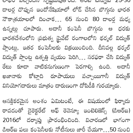
డాలర్ల చొప్పున ఇండోనేషియాలో లోడ్‌ చేసిన బొగ్గును భారత
నౌకాశ్రయాలలో దించాక… 65 నుంచి 80 డాలర్ల మధ్య
ఉన్నట్లు చూపారు. అదానీ కంపెనీ బొగ్గును ఆ ధరకు
భారతదేశంలోని ప్రభుత్వ ప్రైవేట్‌ రంగాలలోని థర్మల్‌ విద్యుత్‌
ప్లాంట్లు, ఇతర కంపెనీలకు విక్రయించింది. దీనివల్ల థర్మల్‌
విద్యుత్‌ ప్లాంట్ల ఉత్పత్తి వ్యయం పెరిగి… సరఫరా చేసి విద్యుత్‌
రేటు కూడా వాటికనుగుణంగా పెరగాల్సి ఉంది. అదానీ
ఖజానాకు కోట్లాది రూపాయలు వచ్చాయిగానీ విద్యుత్‌
వినియోగదారులు మాత్రం దారుణంగా దోపిడీకి గురయ్యారు.
ఆసక్తికరమైన అంశం ఏమిటంటే, ఈ విషయంలో ఫిర్యాదు
రావడంతో డైరెక్టరేట్‌ ఆఫ్‌ రెవెన్యూ ఇంటెలిజెన్స్‌ (డిఆర్‌ఐ)
2016లో దర్యాప్తు ప్రారంభించింది. విచారణలో భాగంగా
డిఆర్‌ఐ పలు కంపెనీలకు నోటీసులు జారీ చేయగా…50 నుంచి