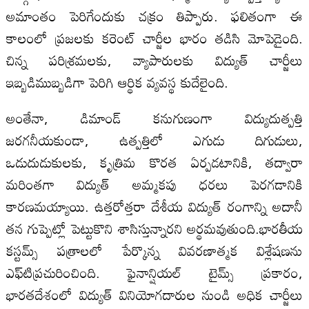
అమాంతం పెరిగేందుకు చక్రం తిప్పారు. ఫలితంగా ఈ
కాలంలో ప్రజలకు కరెంట్‌ చార్జీల భారం తడిసి మోపెడైంది.
చిన్న పరిశ్రమలకు, వ్యాపారులకు విద్యుత్‌ చార్జీలు
ఇబ్బడిముబ్బడిగా పెరిగి ఆర్థిక వ్యవస్థ కుదేలైంది.
అంతేనా, డిమాండ్‌ కనుగుణంగా విద్యుదుత్పత్తి
జరగనీయకుండా, ఉత్పత్తిలో ఎగుడు దిగుడులు,
ఒడుదుడుకులకు, కృత్రిమ కొరత ఏర్పడటానికి, తద్వారా
మరింతగా విద్యుత్‌ అమ్మకపు ధరలు పెరగడానికి
కారణమయ్యాయి. ఉత్తరోత్తరా దేశీయ విద్యుత్‌ రంగాన్ని అదానీ
తన గుప్పెట్లో పెట్టుకొని శాసిస్తున్నారని అర్థమవుతుంది.భారతీయ
కస్టమ్స్‌ పత్రాలలో పేర్కొన్న వివరణాత్మక విశ్లేషణను
ఎఫ్‌టిప్రచురించింది. ఫైనాన్షియల్‌ టైమ్స్‌ ప్రకారం,
భారతదేశంలో విద్యుత్‌ వినియోగదారుల నుండి అధిక చార్జీలు