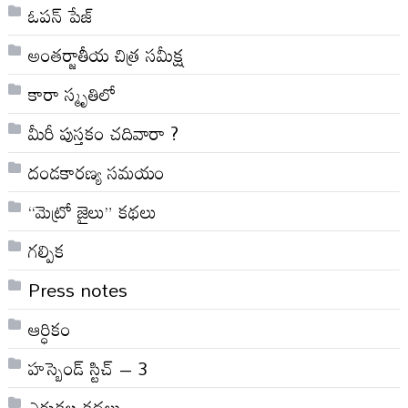
ఓపన్ పేజ్
అంతర్జాతీయ చిత్ర సమీక్ష
కారా స్మృతిలో
మీరీ పుస్తకం చదివారా ?
దండకారణ్య సమయం
“మెట్రో జైలు” కథలు
గల్పిక
Press notes
ఆర్ధికం
హస్బెండ్ స్టిచ్ – 3
ఎరుకల కథలు