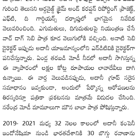
గురించి తెలుసని ఆర్గనైజ్డ్‌ క్రైమ్‌ అండ్‌ కరప్షన్‌ రిపోర్టింగ్‌ ప్రాజెక్ట్‌,
ఎఫ్‌టి, ది గార్డియన్స్‌ దర్యాప్తులో భాగమైన నివేదిక
వెలువరించింది. ఎగుమతులు, దిగుమతులపై నియంత్రణ చేసే
వాచ్‌ డాగ్‌ సెబి పాత్ర కూడ వెలుగులోకి వచ్చింది. అనాటి సెబి
డైరెక్టర్‌ ఇప్పుడు అదానీ యాజమాన్యంలోని ఎన్‌డిటివికి డైరెక్టర్‌గా
పనిచేస్తున్నారు. ఏండ్ల తరబడి మోడీ నీడలో అదానీ సాగిస్తున్న
ఈ వ్యాపారంలో లక్షల కోట్ల రూపాయల లావాదేవీలు దాగి
ఉన్నాయి. ఈ వార్త వెలువడినప్పుడు, అదానీ గ్రూప్‌ సరైన
సమాధానం ఇవ్వకుండా, అందులో పేర్కొన్న ఆరోపణలను
తిరస్కరిస్తూ పత్రికా ప్రకటనను మాత్రమే విడుదల చేసింది.
నరేంద్ర మోడీ మామూలుగా మౌన బాబా పాత్ర పోషిస్తున్నారు.
2019- 2021 మధ్య 32 నెలల కాలంలో అదానీ కంపెనీ
ఇండోనేషియా నుండి భారతదేశానికి 30 బొగ్గు రవాణాను