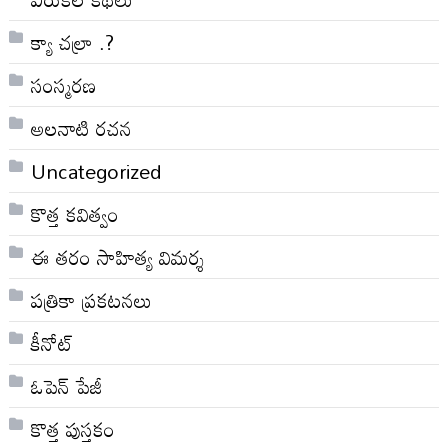
క్యా చల్రా .?
సంస్మరణ
అలనాటి రచన
Uncategorized
కొత్త కవిత్వం
ఈ తరం సాహిత్య విమర్శ
పత్రికా ప్రకటనలు
కీనోట్
ఓపెన్ పేజీ
కొత్త పుస్తకం