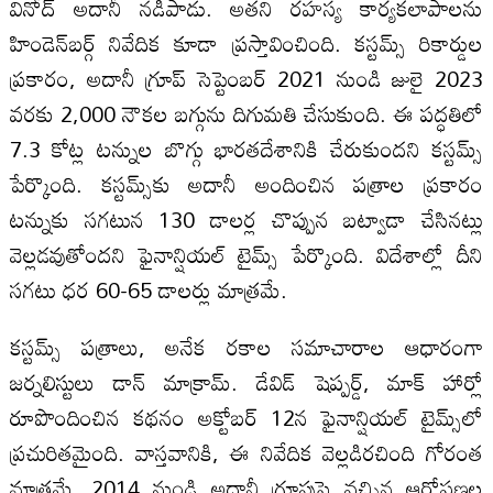
వినోద్‌ అదానీ నడిపాడు. అతని రహస్య కార్యకలాపాలను
హిండెన్‌బర్గ్‌ నివేదిక కూడా ప్రస్తావించింది. కస్టమ్స్‌ రికార్డుల
ప్రకారం, అదానీ గ్రూప్‌ సెప్టెంబర్‌ 2021 నుండి జులై 2023
వరకు 2,000 నౌకల బగ్గును దిగుమతి చేసుకుంది. ఈ పద్ధతిలో
7.3 కోట్ల టన్నుల బొగ్గు భారతదేశానికి చేరుకుందని కస్టమ్స్‌
పేర్కొంది. కస్టమ్స్‌కు అదానీ అందించిన పత్రాల ప్రకారం
టన్నుకు సగటున 130 డాలర్ల చొప్పున బట్వాడా చేసినట్లు
వెల్లడవుతోందని ఫైనాన్షియల్‌ టైమ్స్‌ పేర్కొంది. విదేశాల్లో దీని
సగటు ధర 60-65 డాలర్లు మాత్రమే.
కస్టమ్స్‌ పత్రాలు, అనేక రకాల సమాచారాల ఆధారంగా
జర్నలిస్టులు డాన్‌ మాక్రామ్‌. డేవిడ్‌ షెప్పర్డ్‌, మాక్‌ హార్లో
రూపొందించిన కథనం అక్టోబర్‌ 12న ఫైనాన్షియల్‌ టైమ్స్‌లో
ప్రచురితమైంది. వాస్తవానికి, ఈ నివేదిక వెల్లడిరచింది గోరంత
మాత్రమే. 2014 నుండి అదానీ గ్రూపుపై వచ్చిన ఆరోపణల