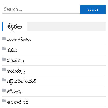
Search
for:
శీర్షికలు
సంపాదకీయం
కథలు
పరిచయం
ఇంటర్వ్యూ
గెస్ట్ ఎడిటోరియల్
లోచూపు
అల‌నాటి క‌థ‌