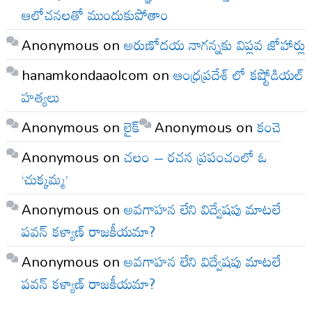
ఆలోచనలతో ముందుకుపోతాం
Anonymous
on
అరుణోదయ నాగన్నకు విప్లవ జోహార్లు
hanamkondaaolcom
on
ఆంధ్రప్రదేశ్ లో కష్టోడియల్
హత్యలు
Anonymous
on
లైక్
Anonymous
on
కంచె
Anonymous
on
చలం – రచన ప్రపంచంలో ఓ
‘చుక్కమ్మ’
Anonymous
on
అవగాహన లేని విద్వేషపు మాటలే
పవన్ కళ్యాణ్ రాజకీయమా?
Anonymous
on
అవగాహన లేని విద్వేషపు మాటలే
పవన్ కళ్యాణ్ రాజకీయమా?