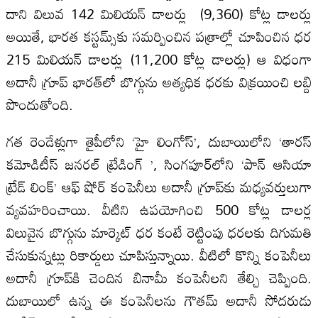
దాని విలువ 142 మిలియన్‌ డాలర్లు (9,360) కోట్ల డాలర్లు
అయితే, భారత కస్టమ్స్‌కు సమర్పించిన పత్రాల్లో చూపించిన ధర
215 మిలియన్‌ డాలర్లు (11,200 కోట్ల డాలర్లు) ఆ విధంగా
అదానీ గ్రూప్‌ భారత్‌లో బొగ్గును అత్యధిక ధరకు విక్రయించి లబ్ది
పొందుతోంది.
గత రెండేళ్లుగా తైపీలోని ‘హై లింగోస్‌’, దుబాయిలోని ‘తారస్‌
కమోడిటీస్‌ జనరల్‌ ట్రేడింగ్ ’, సింగపూర్‌లోని ‘పాన్‌ ఆసియా
ట్రేడ్‌ లింక్‌’ ఆఫ్‌ షోర్‌ కంపెనీలు అదానీ గ్రూప్‌కు మధ్యవర్తులుగా
వ్యవహరించాయి. వీటిని ఉపయోగించి 500 కోట్ల డాలర్ల
విలువైన బొగ్గును మార్కెట్‌ ధర కంటే రెట్టింపు ధరలకు దిగుమతి
చేసుకున్నట్లు రికార్డులు చూపిస్తున్నాయి. వీటిలో కొన్ని కంపెనీలు
అదానీ గ్రూప్‌కి చెందిన బినామీ కంపెనీలని తేల్చి చెప్పింది.
దుబాయిలో ఉన్న ఈ కంపెనీలను గౌతమ్‌ అదానీ సోదరుడు