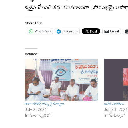
వ్యక్తం చేసింది కథ. మామూలుగా ప్రారంభమై అసాధ
Share this:
WhatsApp
Telegram
Email
Related
కారా కథల్లో కొన్ని వైరుధ్యాలు
అనేక ఎరుక‌లు
July 2, 2021
June 3, 2021
In "కారా స్మృతిలో"
In "సాహిత్యం"