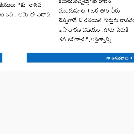
కదులుతున్నట్లు*కు రాసిన
జేయులు *కు రాసిన
ముందుమాట ) ఒక ఊరి పేరు
ట ఇది . ఆమె ఈ ఏడాది
చెప్పగానే ఓ రచయిత గుర్తుకు రావడ
అసాధారణ విషయం .ఊరు పేరుకి
తన కవిత్వానికి,అస్తిత్వాన్ని
నా అనుభ‌వాలు