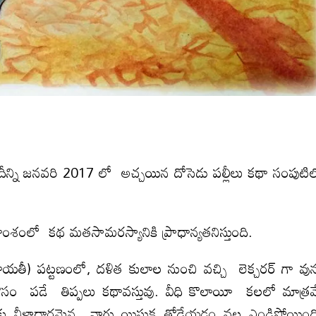
న్ని జనవరి 2017 లో అచ్చయిన దోసెడు పల్లీలు కథా సంపుటి
ాంశంలో కథ మతసామరస్యానికి ప్రాధాన్యతనిస్తుంది.
తీ) పట్టణంలో, దళిత కులాల నుంచి వచ్చి లెక్చరర్ గా వున
 కోసం పడే తిప్పలు కథావస్తువు. వీధి కొలాయీ కలలో మాత్ర
ుకు నీళ్లాధారమైన వాగు యిసుక తోడేయడం వల్ల ఎండిపోయింద