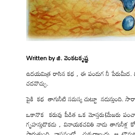
Written by
జి. వెంక‌ట‌కృష్ణ‌
ఉదయమిత్ర రాసిన కథ , ఈ పండుగ నీ పేరుమీద. దీ
చదవొచ్చు.
పైకి కథ తాగునీటి సమస్య చుట్టూ నడుస్తుంది. సార
ఒకానొక కరువు పీడిత ఒక మోస్తరు(మేజరు పంచాయ
గృహస్తుడొకడు , వినాయకచవితి నాడు తాగునీళ్ల
పారుతుంది. వాస్తవంలో చుక్కరాల్చదు. ఆ టౌన