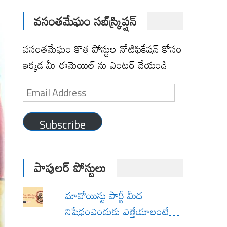
వసంతమేఘం సబ్‌స్క్రిప్షన్
వసంతమేఘం కొత్త పోస్టుల నోటిఫికేషన్ కోసం
ఇక్కడ మీ ఈమెయిల్ ను ఎంటర్ చేయండి
Email
Address
Subscribe
పాపులర్ పోస్టులు
మావోయిస్టు పార్టీ మీద
నిషేధంఎందుకు ఎత్తేయాలంటే…