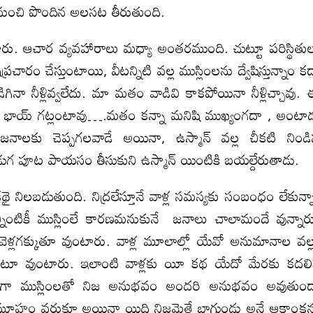
దుటి నుంచి పొందిన అలసట తీరుతుంది.
ారు. ఆచార వ్యవహారాలు మధ్యా అంతరముంది. చుట్టూ పరిస్థితు
చారం చేస్తుంటాయి, వీటన్నిటి వల్ల ముస్లింలను ద్వేషిస్తున్నాం క
రడిగినా నీళ్లివ్వలేదు. మా మతం వాడివి కాకపోయినా నీళ్లిచ్చావు.
ి భాయ్ గట్లంటావు….మతం కన్నా మనిషి ముఖ్యంగదా , అంటా
జనాలకు చెప్పగలవాడే అయినా, ఉస్మాన్ వల్ల చీకటి నిండ
డుగ పూట పాయసం తీసుకుని ఉస్మాన్ యింటికి బయల్దేరుతాడు.
కథై నిలబడుతుంది. నిద్రలేస్తూనే వాళ్ల సమస్యకు సంబంధం లేకున్న
ింటికీ ముస్లింలే కారణమనుకునే జనాలు చాలామందే వున్నార
వెళ్లగక్కుతూ వుంటారు. వాళ్ల మూలాల్లో యేవో అనుమానాల వల్
కుంటూ వుంటారు. ఇలాంటి వాళ్లకు యీ కథ యేదో మేరకు కదల
టు లాగా ముస్లింలతో నిజ అనుభవం అందరి అనుభవం అవుతుం
మూహం వరుకూ అయినా యిది నిజమైతే బాగుండు అనే ఆకాంక్ష