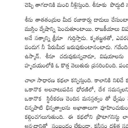
చెప్పి తాగడానికి మంచి నీళ్లిస్తుంది. శీనూకు పొద్
శీను తాతతండ్రుల మీద రజాకార్లు దాడులు చేసుంట
ముస్లిం ద్వేషాన్ని పెంచుతూంటాయి. రాజకీయాలు విషప్ర
అనే సత్యాన్ని శ్రీనూ గుర్తిస్తాడు. కృతజ్ఞతతో, ఎవ
పండుగ నీ పేరుమీద జరుపుకుంటానంటాడు. గదేంద
ఉస్మాన్. శీనూ చదువుకున్నవాడూ, విషయాలను 
హృదయంలోకి ఓ కొత్త వెలుతురు ప్రసరించింది. పం
చాలా సాధారణ కథలా కన్పిస్తుంది. కాలానికి నిలిచే 
ఒకానొక అలవాటుపడిన ధోరణిలో, దేశ సమస్యలన్న
ఒకానొక స్థిరీకరణ చెందిన మనస్తత్వం తో ధ్వేషం 
చిన్నపాటి భిన్నత్వాలను అఖాతాలుగా వూహించు
కల్గించగలుగుతుంది. ఈ కథలోని ప్రొటాగనిస్
అన్నదానితో సంబంధం లేకుండా, కనీసం దళిత స