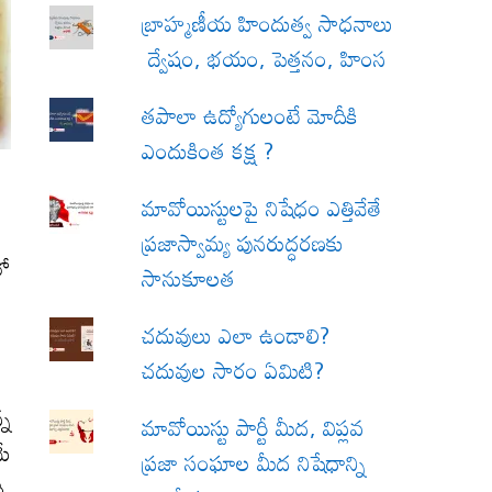
బ్రాహ్మణీయ హిందుత్వ సాధనాలు
ద్వేషం, భయం, పెత్తనం, హింస
త‌పాలా ఉద్యోగులంటే మోదీకి
ఎందుకింత కక్ష ?
మావోయిస్టులపై నిషేధం ఎత్తివేతే
ప్రజాస్వామ్య పునరుద్ధరణకు
లో
సానుకూలత
చదువులు ఎలా ఉండాలి?
చదువుల సారం ఏమిటి?
్న
మావోయిస్టు పార్టీ మీద, విప్లవ
మే
ప్రజా సంఘాల మీద నిషేధాన్ని
ి.