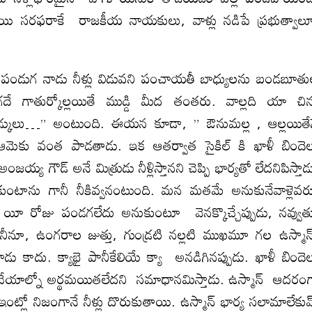
 సరఫరాకే రాజకీయ నాయకులు, వాళ్లు నడిపే ప్రభుత్వా
తి పండుగ నాడు నీళ్లు విడువని పంచాయతీ బాధ్యులను బండబూత
 గాతుర్కోల్లయితే ముడ్డి మీద తంతరు. వాల్లది యా చిన
ు కొడ్కులు…” అంటుంది. ఈయన కూడా, ” ఔనుమల్ల , ఆల్లయితే
.” ఆమెకు వంత పాడతాడు. ఇక ఆతర్వాత సైకిల్ కి ఖాళీ బిందె
య గౌడ్ అనే మిత్రుడు నీళ్లిస్తానని చెప్పి భార్యతో లేదనిపిస్తాడ
ులుకుంటాను గానీ నీకివ్వనంటుంది. మన మతమే అనుకునేవాళ్లెవ
 యీ రోజు పండగలేదు అనుకుంటూ వెనక్కొచ్చేప్పుడు, నవ్వు
 బనీనూ, ఉంగరాల జుత్తు, గుండ్రటి నల్లటి ముఖమూ గల ఉస్మా
ాదు. క్యాభై పానీకేలియే క్యా అనడిగినప్పుడు. ఖాళీ బిందె
ట్లా చేయాల్నో అర్థమయితలేదని సమాధానమిస్తాడు. ఉస్మాన్ ఆదరం
ంట్లో నిజంగానే నీళ్లు దొరుకుతాయి. ఉస్మాన్ భార్య సలామాలేకు