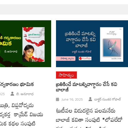
సాహిత్యం
 గర్వకారణం భూమిక
బ్రతికించే మాటల్నివాగ్దానం చేసే కవి
బాలాజీ
025
బి. అనూరాధ
June 16, 2025
డాక్టర్ సుంకర గోపాల్
ిత్రి, విప్లవోద్యమ
(ఇటీవల విడుదలైన పలమనేరు
ర్యకర్త కామ్రేడ్ విజయ
బాలాజీ కవితా సంపుటి *లోపలేదో
భూమిక కథల సంపుటి