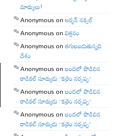
మార్కులు!
Anonymous
on
అర్బన్ నక్సల్
Anonymous
on
విత్తనం
Anonymous
on
తగులబడుతున్నది
దేశం
Anonymous
on
లందలో పొడిచిన
రాడికల్ సూర్యుడు “కర్రెం నర్సప్ప”
Anonymous
on
లందలో పొడిచిన
రాడికల్ సూర్యుడు “కర్రెం నర్సప్ప”
Anonymous
on
లందలో పొడిచిన
రాడికల్ సూర్యుడు “కర్రెం నర్సప్ప”