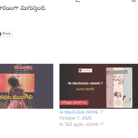
ారణంగా ముగుస్తుంది.
Print
ఈ కథలనెందుకు చదవాలి..?
October 1, 2025
In "మీరీ పుస్తకం చదివారా ?"