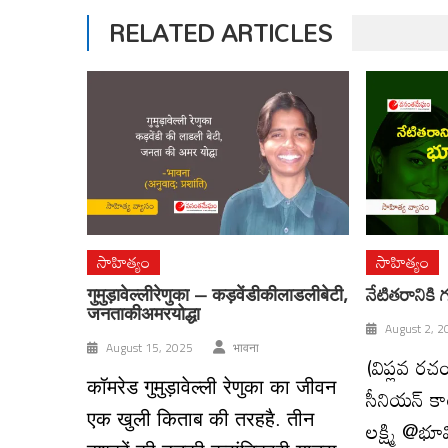
RELATED ARTICLES
సాహిత్యం
సాహిత్యం
गुमुड़ावेल्लीरेणुका – कड़वेंडीकीलाडलीबेटी,
నేటితరానికి
जनताकीअमरयोद्धा
August 2, 2
August 15, 2025
भावना
(విప్లవ రచయ
कॉमरेड गुमुड़ावेल्ली रेणुका का जीवन
సీనియన్ కా
एक खुली किताब की तरहहै. तीन
లక్ష్మి @