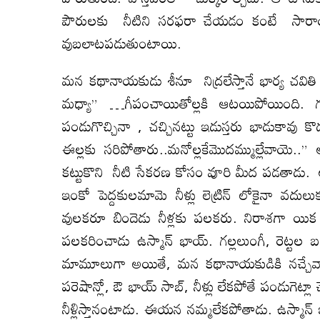
పౌరులకు నీటిని సరఫరా చేయడం కంటే సారాయి
వుబలాటపడుతుంటాయి.
మన కథానాయకుడు శీనూ నిద్రలేస్తానే భార్య చవి
మధ్యా” …గీపంచాయితోల్లకి ఆటయిపోయింది. గదే
పండుగొచ్చినా , చచ్చినట్టు ఇడుస్తరు భాడుకావ
ఈల్లకు సరిపోతారు..మనోల్లకేమొదమ్ముల్లేవాయె.
కట్టుకొని నీటి సేకరణ కోసం వూరి మీద పడతాడు. అంజయ్
ఇంకో పెద్దకులమామె నీళ్లు లెట్రిన్ లోకైనా వద
వులకరూ బిందెడు నీళ్లకు పలకరు. నిరాశగా యిక
పలకరించాడు ఉస్మాన్ భాయ్. గల్లలుంగీ, రెట్టల
మామూలుగా అయితే, మన కథానాయకుడికి నచ్చేవాడు క
పరెషాన్లో, ఔ భాయ్ సాబ్, నీళ్లు లేకపోతే పండుగె
నీళ్లిస్తానంటాడు. ఈయన నమ్మలేకపోతాడు. ఉస్మాన్ ఇ