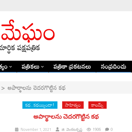
్యం
పత్రికలు
పత్రికా ప్రకటనలు
సంప్రదించు
>
అపార్థాల‌ను చెదరగొట్టిన కథ
కథ..కథయ్యిందా!
సాహిత్యం
కాలమ్స్
అపార్థాల‌ను చెదరగొట్టిన కథ
1906
0
November 1, 2021
జి. వెంక‌ట‌కృష్ణ‌