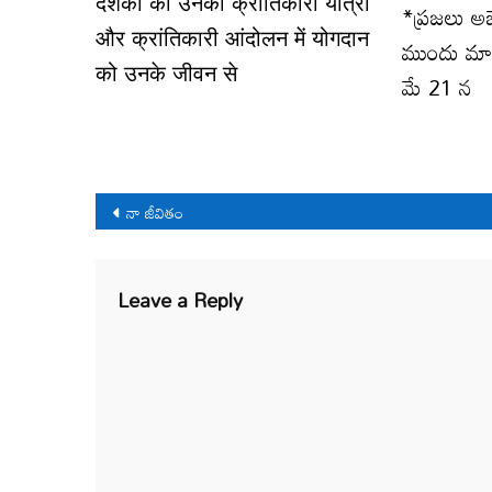
दशकों की उनकी क्रांतिकारी यात्रा
*ప్రజలు అ
और क्रांतिकारी आंदोलन में योगदान
ముందు మా
को उनके जीवन से
మే 21 న
Post
నా జీవితం
navigation
Leave a Reply