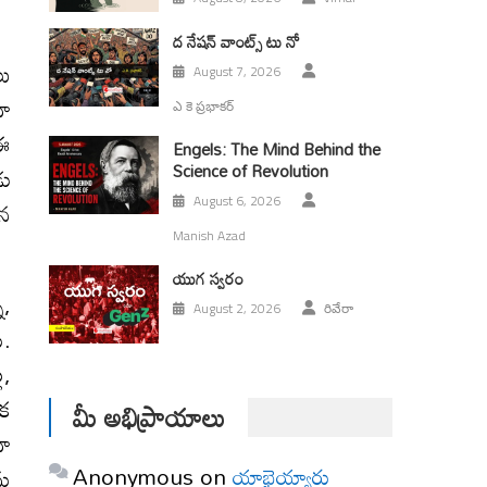
ద నేషన్ వాంట్స్ టు నో
లు
August 7, 2026
దా
ఎ కె ప్రభాకర్
 ఈ
Engels: The Mind Behind the
Science of Revolution
డు
August 6, 2026
ిన
Manish Azad
యుగ స్వ‌రం
ా,
August 2, 2026
రివేరా
ు.
ల,
ిక
మీ అభిప్రాయాలు
దా
Anonymous
on
యాభైయ్యారు
ను