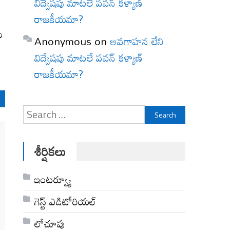
విద్వేషపు మాటలే పవన్ కళ్యాణ్
రాజకీయమా?
ం
Anonymous
on
అవగాహన లేని
విద్వేషపు మాటలే పవన్ కళ్యాణ్
రాజకీయమా?
Search
for:
శీర్షికలు
ఇంటర్వ్యూ
గెస్ట్ ఎడిటోరియల్
లోచూపు