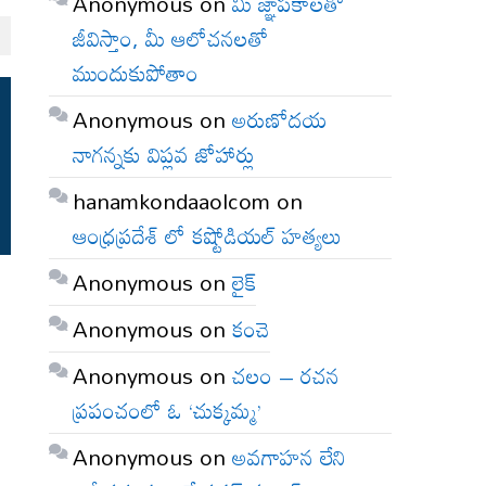
Anonymous
on
మీ జ్ఞాపకాలతో
జీవిస్తాం, మీ ఆలోచనలతో
ముందుకుపోతాం
Anonymous
on
అరుణోదయ
నాగన్నకు విప్లవ జోహార్లు
hanamkondaaolcom
on
ఆంధ్రప్రదేశ్ లో కష్టోడియల్ హత్యలు
Anonymous
on
లైక్
Anonymous
on
కంచె
Anonymous
on
చలం – రచన
ప్రపంచంలో ఓ ‘చుక్కమ్మ’
Anonymous
on
అవగాహన లేని