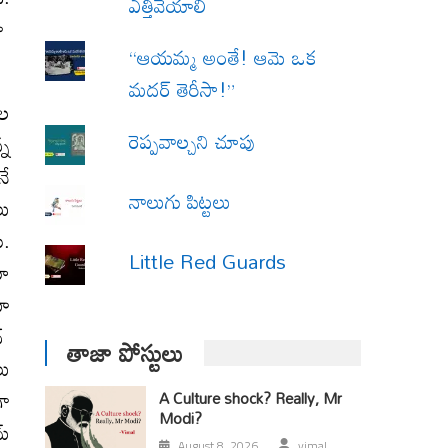
ఎత్తివేయాలి
లూ
“ఆయమ్మ అంతే! ఆమె ఒక
మదర్ తెరీసా!”
ుల
రెప్పవాల్చని చూపు
్న
నే
నాలుగు పిట్టలు
లు
ు.
Little Red Guards
రూ
తూ
న్
తాజా పోస్టులు
లు
గా
A Culture shock? Really, Mr
Modi?
మ్
August 8, 2026
vimal