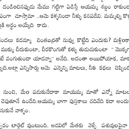
 , దండిoచినప్పుడు మేము గట్టిగా ఏడిస్తే ఆయమ్మ శబ్దం రాకుం
ా చూస్తామా ..ఆమె కళ్ళనిండా నీళ్ళు కనపడేవి. మమ్మల్ని కొట్
కి అర్థం అయ్యేది కాదు.
కందలు కదమ్మా చింతబర్రతో నువ్వు కొట్టేది ఎందుకు? మళ్లిo
ె ముక్కు చీదుకుంటా, చీరకొంగుతో కళ్ళు తుడుచుకుంటా “ మొక్క
టే వంగుతుందా యాడన్నా” అనేది. అదంతా అయిపోయాక, మా
్పేది.అట్లా ఎన్నిసార్లు ఆమె ఎన్నెన్ని మాటలు, నీతి కథలు చెప్పిం
oదగ్గర నుంచి, మేo పడుకునేదాకా మాయమ్మ మాతో ఎన్నో మాట
చెపుతూనే ఉండేది.ఆయమ్మ బాగా పుస్తకాలు చదివేది కదా అందు
ుకునే వాళ్ళం.
ంవత్సరం టార్గెట్ వుంటుంది. అడవిలో మేతకు వెళ్ళే పశువులపైనా