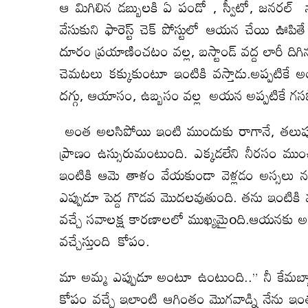
ఆ మిగిలిన డబ్బులకి ఏ పండో , స్వీటో, జనరల్ నా
వేసుకుని ఫారెస్ట్ చెక్ పోస్టులో ఆయన చేయి ఊ
దూరం ప్రయాణించటం వల్ల, బస్టాండ్ వద్ద లారీ 
చెమటలు కక్కుకుంటూ ఇంటికి వస్తాడు.అప్పటిక
దగ్గు, ఆయాసం, ఉబ్బసం వల్ల అయన అప్పటికే 
అంత అలసిపోయి ఇంటి ముందుకు రాగానే, తలుప
ప్రాణం ఉస్సురుమంటుంది. ఎక్కడలేని నీరసం ముం
ఇంటికి ఆమె తాళం వేయకుండా వెళ్లడం అస్సలు
ఎప్పుడూ పెద్ద గొడవ మొదలవుతుంది. తను ఇంటి
వచ్చే సవాలక్ష కారణాలలో ముఖ్యమైoది.ఆయనకు అసల
వచ్చేస్తుంది కోపం.
మా అమ్మ ఎప్పుడూ అంటూ ఉంటుంది..” నీ కేమబ్బా..
కోపం వచ్చే ఇలాంటి ఆగింతం మొగవాడ్ని నేను ఇం