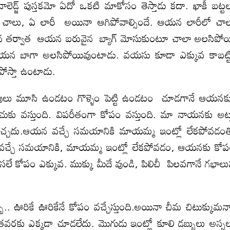
లెడ్జ్ పుస్తకమో ఏదో ఒకటి మాకోసం తెస్తాడు కదా. ఖాకీ బట్ట
పితే చాలు, ఏ లారీ అయినా ఆగిపోవాల్సిందే. ఆయన లారీలో చా
దిగిన తర్వాత ఆయన బరువైన బ్యాగ్ మోసుకుంటూ చాలా అలసిపో
ే అయన బాగా అలసిపోయివుంటాడు. వయసు కూడా ఎక్కువ కాబట్ట
గసపోస్తా ఉంటాడు.
ులు మూసి ఉండటం గొళ్ళెం పెట్టి ఉండటం చూడగానే ఆయన
చుకు వస్తుంది. విపరీతంగా కోపం వస్తుంది. మా నాయనకు అట్
 నచ్చదు.ఆయన వచ్చే సమయానికి మాయమ్మ ఇంట్లో లేకపోవడం
కి వచ్చే సమయానికి, మాయమ్మ ఇంట్లో లేకపోవడం, ఆయనకు కో
ే కోపం ఎక్కువ. ముక్కు మీదే వుండి, పిలిచీ పిలవగానే గభాల
 ఊరికే ఊరికేనే కోపం వచ్చేస్తుంది.అయినా చీమ చిటుక్కుమన్
తవరకు ఎక్కడా చూడలేదు. మొగుడు ఇంట్లో కూలి డబ్బులు అస్స