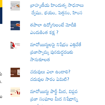
బ్రాహ్మణీయ హిందుత్వ సాధనాలు
ద్వేషం, భయం, పెత్తనం, హింస
త‌పాలా ఉద్యోగులంటే మోదీకి
ఎందుకింత కక్ష ?
మావోయిస్టులపై నిషేధం ఎత్తివేతే
ప్రజాస్వామ్య పునరుద్ధరణకు
సానుకూలత
చదువులు ఎలా ఉండాలి?
కు
చదువుల సారం ఏమిటి?
ి.
పి
మావోయిస్టు పార్టీ మీద, విప్లవ
యి
ప్రజా సంఘాల మీద నిషేధాన్ని