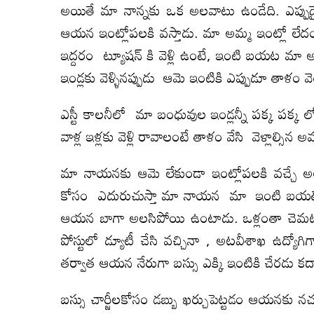
అయితే మా నాన్నకు ఒక అలవాటు ఉండేది. ఎప్పు
ఆయన ఇంట్లోపలకి వస్తాడు. మా అమ్మ ఇంట్లో లేదం
ఇద్దరం ట్యూషన్ కి వెళ్లి ఉంటే, ఇంటి బయట మా అమ్మ
ఇండ్లకు వెళ్ళినప్పుడు ఆమె ఇంటికి ఎప్పుడూ తాళం వ
ఎస్టీ కాలనీలో మా బంధువుల ఇండ్లన్నీ పక్క పక
వాళ్ల ఇళ్లకు వెళ్లి రావాలంటే తాళం వేసి వెళ్లాల్
మా నాయనకు ఆమె లేకుండా ఇంట్లోపలకి వచ్చే అ
కోసం ఎదురుచుస్తా మా నాయన మా ఇంటి బయటే కూర్
ఆయన బాగా అలసిపోయి ఉంటాడు. ఒళ్లంతా చెమ
పోస్టులో డ్యూటీ చేసి వచ్చినా , అటవీశాఖ ఉద్
తర్వాత ఆయన నేరుగా బస్సు ఎక్కి ఇంటికి చేరడు కద
బస్సు చార్జీలకోసం డబ్బు ఖర్చుపెట్టడం ఆయనకు నచ్