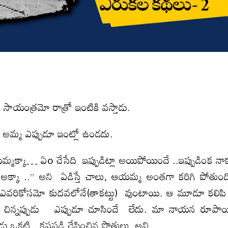
యంత్రమో రాత్రో ఇంటికి వస్తాడు.
 అమ్మ ఎప్పుడూ ఇంట్లో ఉండదు.
యమ్మక్కా… ఏo చేసేది ఇప్పుడిట్లా అయిపోయిందే ..ఇప్పుడింక నా
ఇష్టం అక్కా ..” అని ఏడిస్తే చాలు, ఆయమ్మ అంతగా కరిగి పోతుంద
ూ ఎవరికోసమో కుదవలోనే(తాకట్టు) వుంటాయి. ఆ మూడూ కలి
ా చిన్నప్పుడు ఎప్పుడూ చూసిందే లేదు. మా నాయన రూపా
ుడు ఒకటి కష్టపడి చేపించిన సొత్తులు అవి.