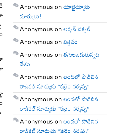
డి
Anonymous
on
యాభైయ్యారు
మా
మార్కులు!
లు
Anonymous
on
అర్బన్ నక్సల్
తం
Anonymous
on
విత్తనం
Anonymous
on
తగులబడుతున్నది
గా
దేశం
డూ
Anonymous
on
లందలో పొడిచిన
రాడికల్ సూర్యుడు “కర్రెం నర్సప్ప”
గా
Anonymous
on
లందలో పొడిచిన
రం
రాడికల్ సూర్యుడు “కర్రెం నర్సప్ప”
లు
Anonymous
on
లందలో పొడిచిన
రాడికల్ సూర్యుడు “కర్రెం నర్సప్ప”