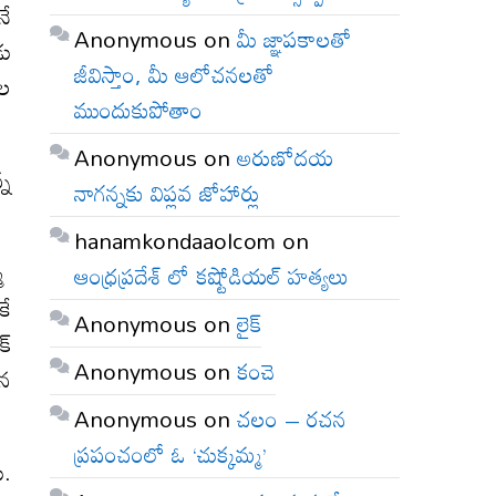
నే
Anonymous
on
మీ జ్ఞాపకాలతో
డు
జీవిస్తాం, మీ ఆలోచనలతో
కల
ముందుకుపోతాం
Anonymous
on
అరుణోదయ
్న
నాగన్నకు విప్లవ జోహార్లు
hanamkondaaolcom
on
్మ
ఆంధ్రప్రదేశ్ లో కష్టోడియల్ హత్యలు
కే
Anonymous
on
లైక్
క్
Anonymous
on
కంచె
ిన
Anonymous
on
చలం – రచన
ప్రపంచంలో ఓ ‘చుక్కమ్మ’
ు.