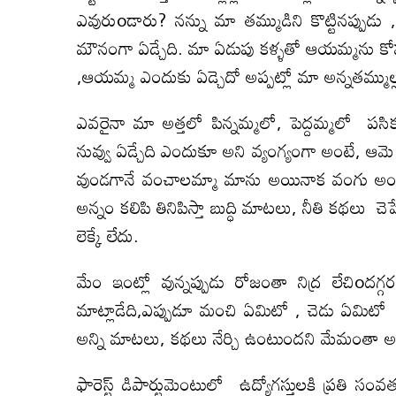
ఎవురుoడారు? నన్ను మా తమ్ముడిని కొట్టినప్పుడు
మౌనంగా ఏడ్చేది. మా ఏడుపు కళ్ళతో ఆయమ్మను కోపంగ
,ఆయమ్మ ఎందుకు ఏడ్చెదో అప్పట్లో మా అన్నతమ్ముల్ల
ఎవరైనా మా అత్తలో పిన్నమ్మలో, పెద్దమ్మలో పసి
నువ్వు ఏడ్చేది ఎందుకూ అని వ్యంగ్యంగా అంటే, ఆమ
వుండగానే వంచాలమ్మా మాను అయినాక వంగు అం
అన్నం కలిపి తినిపిస్తా బుద్ధి మాటలు, నీతి కథలు చెప
లెక్కే లేదు.
మేం ఇంట్లో వున్నప్పుడు రోజంతా నిద్ర లేచి
మాట్లాడేది,ఎప్పుడూ మంచి ఏమిటో , చెడు ఏమిటో 
అన్ని మాటలు, కథలు నేర్చి ఉంటుందని మేమంతా అన
ఫారెస్ట్ డిపార్టుమెంటులో ఉద్యోగస్తులకి ప్రతి స