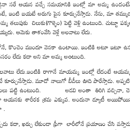
డైనా సరే ఆయన వచ్చే సమయానికి ఇంట్లో మా అమ్మ ఉందంటే
టే, ఇంటి బయటే అరుగు పైన కూర్చునేస్తాడు. నేను, మా తమ్ము
 తలుపుకు చిలుకు(గొళ్ళెం) పెట్టి వెళ్లి ఉంటుంది. చుట్టూ పక్
ెయ్యదు. ఆమెకు తాళంవేసి వెళ్లే అలవాటు లేదు.
్క లోనే, కొంచెం ముందూ వెనకా ఉంటాయి. ఇంటికి అటూ ఇటూ ఉన
సిన అవసరం లేదు కదా అని మా అమ్మ అoటుంది.
లవాటు లేదు.ఇంటికి రాగానే మాయమ్మ ఇంట్లో లేదంటే ఆయమ
చునేస్తాడు. మూడో నాలుగో బీడీలు ఊది పారేస్తాడు. అప్పటి
టలు పట్టి ఉంటుంది. అడవి అంతా తిరిగి వచ్చినా, చె
యోగిగా ఆయనకు శారీరక శ్రమ ఎక్కువ. అందునా డ్యూటీ అయిపోయ
ా .
చదు కదా, ఖర్చు లేకుండా ఫ్రీగా లారీలోనే ప్రయాణం చేసి వస్తాడ