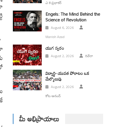
ఎ కె ప్రభాకర్
డా
టి
Engels: The Mind Behind the
Science of Revolution
August 6, 2026
కా
Manish Azad
గా
యుగ స్వ‌రం
కు
August 2, 2026
రివేరా
దో
విద్యార్థి- యువత పోరాటం ఒక
మేల్కొలుపు
August 2, 2026
లు
కోట ఆనంద్
కే
మీ అభిప్రాయాలు
 ,