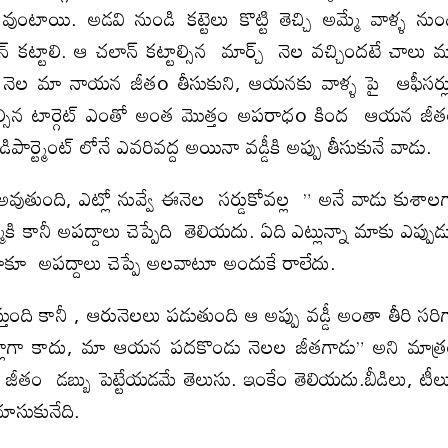
ుంటాయి. అడవి నుండి కట్టెలు కొట్టి తెచ్చి అమ్మే వాళ్ళ నుం
ట్టాలి. ఆ చలాన్ కట్టాల్సిన మార్చ్ నెల వచ్చిందటే చాలు 
నెల మా నాయన జీతo తీసుకుని, ఆయనకు వాళ్ళ పై ఆఫీసర్
డాల్సిన టార్గెట్ ఎంతో అంత మొత్తం అపరాధo కింద ఆయన జీ
 డిపార్ట్మెంట్ లోనే ఎవరివద్ద అయినా వడ్డీకి అప్పు తీసుకునే వాడు.
ుతుంది, ఎట్లో నువ్వే ఈనెల సర్డుకోవల్ల ” అనే వాడు కుశాల
ి కానీ అపద్దాలు చెప్పేది తెలియదు. ఏది ఎట్లున్నా మాకు ఎప్పు
్ళు. మాకూ అపద్దాలు చెప్పే అలవాటూ అందుకే రాలేదు.
తుంది కానీ , ఆరునెలలు పడుతుంది ఆ అప్పు వడ్డీ అంతా తీరి సరిగ్
దర్లాగా కాదు, మా ఆయన పదకొండు నెలల జీతగాడు” అని మాత్
ీతం డబ్బు పెట్టేయడమే తెలుసు. ఇంకేం తెలియదు.బీడిలు, టీ
ూసుకునేది.