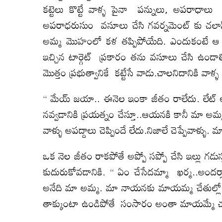
కట్టెలు కొట్టే వాళ్ళ పైనా పన్నులు, అపరాధాలు వ
అపరాధరుసుం వసూలు చేసి గవర్నమెంట్ కు చలాన్ క
అమ్మ మొహంలో కళ తప్పిపోయేది. ఎందుకంటే ఆ 
ఇచ్చిన టార్గెట్ ప్రకారం తను వసూలు చేసి ఉం
మొత్తం ప్రభుత్వానికే కట్టేసే వాడు.చాలనిదానికి వాళ్ళ
“ మేయ్ జయా.. ఈనెల ఇంకా జీతం రాలేదు. లేట్ అవ
నవ్వడానికి ప్రయత్నం చేస్తూ..ఆయనకి కానీ మా అమ్మక
వాళ్ళు అపద్దాలు చెప్పిందే లేదు.నిజాలే చెప్పేవాళ
ఒక నెల జీతం రాకపోతే అప్పో సప్పో చేసి ఇల్లు గడుస్
కుదురుకోవడానికి. “ ఏం చేసేదమ్మా ఖర్మ..అం
అనేది మా అమ్మ. మా నాయనకు మాయమ్మ చేతుల్లో జ
తాక్కుంటా ఉండిపోతే సంసారం అంతా మాయమ్మే చ