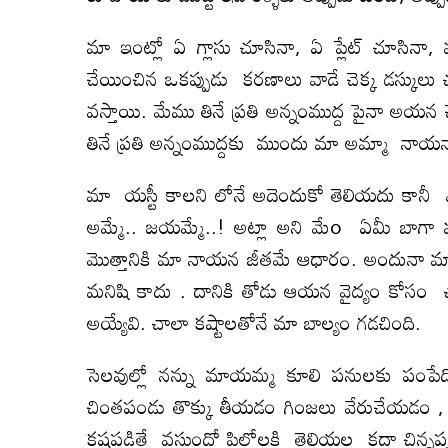
మా ఇంట్లో ఏ గ్లాసు చూసినా, ఏ ప్లేట్ చూసినా
చేయించిన ఒకప్పుడు కరణాలు వాడే చెక్క డస్కులు
వస్తాయి. మేము తినే ప్రతి అన్నంముద్ద పైనా అయన
తినే ప్రతి అన్నంముద్దకు ముందు మా అమ్మా నాయన
మా యస్టీ కాలని లోనే అదెందుకో తెలియదు కానీ ఎవ
అమ్మే.. జయమ్మే..! అట్లా అని మేo ఏమీ బాగా 
మొత్తానికి మా నాయన జీతమే ఆధారం. అందునా మ
మనిషి కాదు . దానికి తోడు ఆయన వైద్యం కోసం చాల
అయ్యేవి. చాలా కష్టాలతోనే మా బాల్యం గడచింది.
సెలవుల్లో నన్ను మాయమ్మ కూలి పనులకు పంపేద
చింతపండు తొక్కు తీయడం గింజలు వేరుచేయడం 
కష్టపడితే వస్తుందో పిల్లోల్లకి తెలియల్ల కదా చిన్