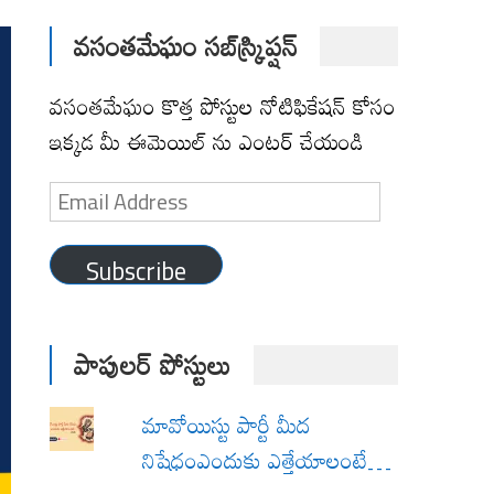
వసంతమేఘం సబ్‌స్క్రిప్షన్
వసంతమేఘం కొత్త పోస్టుల నోటిఫికేషన్ కోసం
ఇక్కడ మీ ఈమెయిల్ ను ఎంటర్ చేయండి
Email
Address
Subscribe
పాపులర్ పోస్టులు
మావోయిస్టు పార్టీ మీద
నిషేధంఎందుకు ఎత్తేయాలంటే…