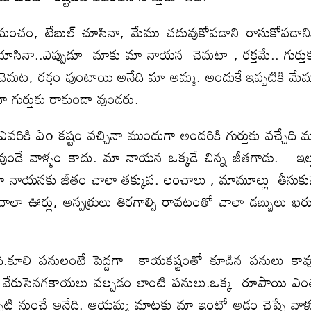
, మంచం, టేబుల్ చూసినా, మేము చదువుకోవడాని రాసుకోవడాని
 చూసినా..ఎప్పుడూ మాకు మా నాయన చెమటా , రక్తమే.. గుర్తు
 చెమట, రక్తం వుంటాయి అనేది మా అమ్మ. అందుకే ఇప్పటికి మే
ా గుర్తుకు రాకుండా వుండరు.
రికి ఏo కష్టం వచ్చినా ముందుగా అందరికి గుర్తుకు వచ్చేది 
వుండే వాళ్ళం కాదు. మా నాయన ఒక్కడే చిన్న జీతగాడు. ఇల్
ా నాయనకు జీతం చాలా తక్కువ. లంచాలు , మామూల్లు తీసుకు
ా ఊర్లు, ఆస్పత్రులు తిరగాల్సి రావటంతో చాలా డబ్బులు ఖర్
ి.కూలి పనులంటే పెద్దగా కాయకష్టంతో కూడిన పనులు కావ
, వేరుసెనగకాయలు వల్చడం లాంటి పనులు.ఒక్క రూపాయి ఎ
నప్పటి నుంచే అనేది. ఆయమ్మ మాటకు మా ఇంట్లో అడ్డం చెప్పే వాళ్