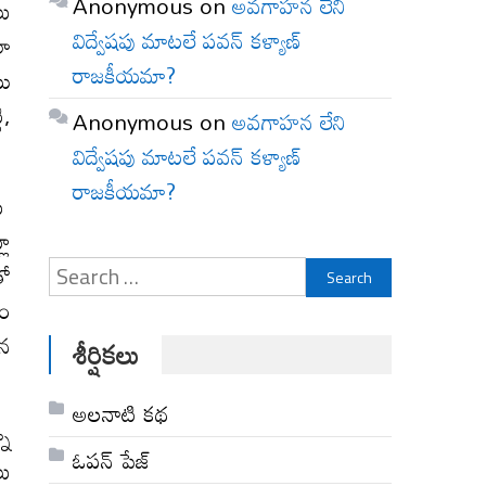
Anonymous
on
అవగాహన లేని
లు
విద్వేషపు మాటలే పవన్ కళ్యాణ్
లా
రాజకీయమా?
యి
ి,
Anonymous
on
అవగాహన లేని
విద్వేషపు మాటలే పవన్ కళ్యాణ్
రాజకీయమా?
కు
లా
Search
తో
for:
పం
ున
శీర్షికలు
అల‌నాటి క‌థ‌
నా
ఓపన్ పేజ్
లు