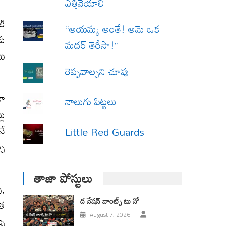
ఎత్తివేయాలి
కి
“ఆయమ్మ అంతే! ఆమె ఒక
కు
మదర్ తెరీసా!”
ము
రెప్పవాల్చని చూపు
మా
నాలుగు పిట్టలు
లు
నే
Little Red Guards
చు
తాజా పోస్టులు
ు,
ద నేషన్ వాంట్స్ టు నో
ంత
August 7, 2026
ళు