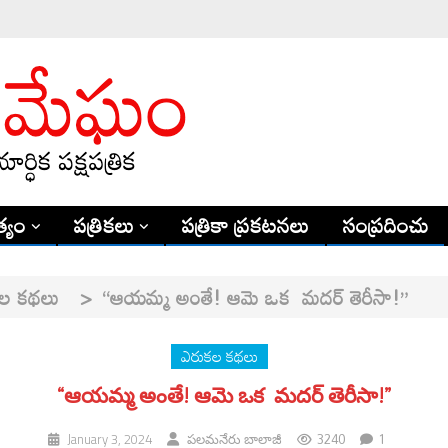
్యం
పత్రికలు
పత్రికా ప్రకటనలు
సంప్రదించు
ల కథలు
>
“ఆయమ్మ అంతే! ఆమె ఒక మదర్ తెరీసా!”
ఎరుకల కథలు
“ఆయమ్మ అంతే! ఆమె ఒక మదర్ తెరీసా!”
3240
1
January 3, 2024
పలమనేరు బాలాజీ