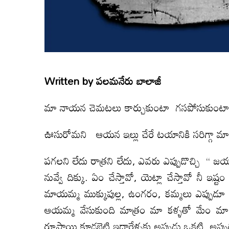
Written by
పలమనేరు బాలాజీ
మా నాయన చెమటలు కార్చుకుంటా గసపోసుకుంటా సా
ఊసురోమని ఆయన ఇల్లు చేరే టయానికి సరిగ్గా మా
పగలని లేదు రాత్రని లేదు, ఎవరు ఎప్పుడొచ్చి “ జ
నువ్వే దిక్కు. ఏం చేస్తావో, యెట్లా చేస్తావో నీ 
మాయమ్మ ముక్కుపుల్ల, ఉంగరం, కమ్మలు ఎప్పుడ
ఆయమ్మ వేసుకుంది మాత్రం మా కళ్ళతో మేం మ
రూపాయి కూడబెట్టి ఇదారేళ్ళకు అప్పుడు ఒకటి, అప్ప