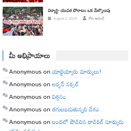
విద్యార్థి- యువత పోరాటం ఒక మేల్కొలుపు
August 2, 2026
కోట ఆనంద్
మీ అభిప్రాయాలు
Anonymous
on
యాభైయ్యారు మార్కులు!
Anonymous
on
అర్బన్ నక్సల్
Anonymous
on
విత్తనం
Anonymous
on
తగులబడుతున్నది దేశం
Anonymous
on
లందలో పొడిచిన రాడికల్ సూర్యుడు
“కర్రెం నర్సప్ప”