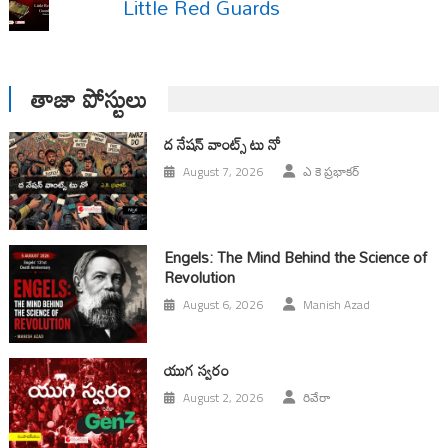
Little Red Guards
తాజా పోస్టులు
ద నేషన్ వాంట్స్ టు నో
August 7, 2026
ఎ కె ప్రభాకర్
Engels: The Mind Behind the Science of
Revolution
August 6, 2026
Manish Azad
యుగ స్వ‌రం
August 2, 2026
రివేరా