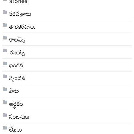
stories
కరపత్రాలు
తొలికెరటాలు
కాలమ్స్
ఈబుక్స్
ఖండన
స్పందన
పాట
ఆర్థికం
సంభాషణ
లేఖలు