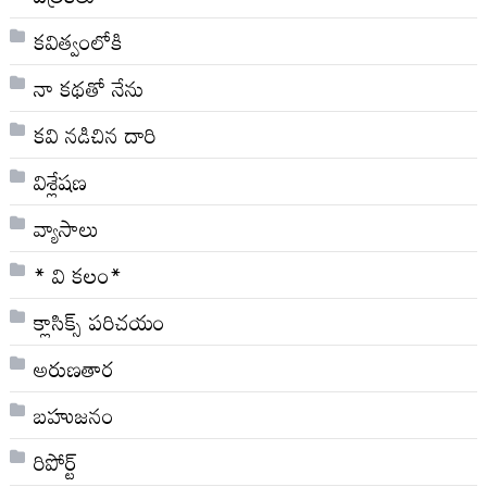
కవిత్వంలోకి
నా క‌థ‌తో నేను
కవి నడిచిన దారి
విశ్లేషణ
వ్యాసాలు
* వి క‌లం*
క్లాసిక్స్ ప‌రిచ‌యం
అరుణతార
బహుజనం
రిపోర్ట్