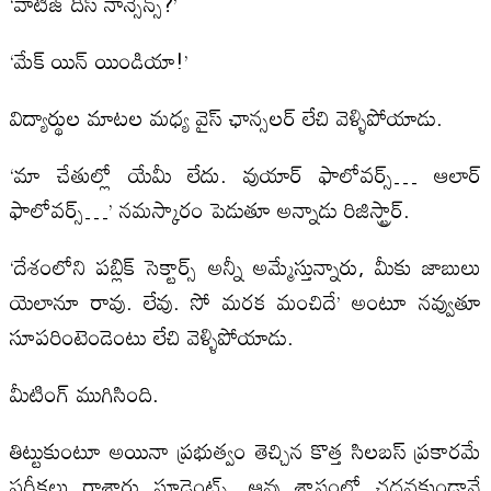
‘వాటీజ్ దిస్ నాన్సెన్స్?’
‘మేక్ యిన్ యిండియా!’
విద్యార్థుల మాటల మధ్య వైస్ ఛాన్సలర్ లేచి వెళ్ళిపోయాడు.
‘మా చేతుల్లో యేమీ లేదు. వుయార్ ఫాలోవర్స్… ఆలార్
ఫాలోవర్స్…’ నమస్కారం పెడుతూ అన్నాడు రిజిస్ట్రార్.
‘దేశంలోని పబ్లిక్ సెక్టార్స్ అన్నీ అమ్మేస్తున్నారు, మీకు జాబులు
యెలానూ రావు. లేవు. సో మరక మంచిదే’ అంటూ నవ్వుతూ
సూపరింటెండెంటు లేచి వెళ్ళిపోయాడు.
మీటింగ్ ముగిసింది.
తిట్టుకుంటూ అయినా ప్రభుత్వం తెచ్చిన కొత్త సిలబస్ ప్రకారమే
పరీక్షలు రాశారు స్టూడెంట్స్. ఆవు శాస్త్రంలో చదవకుండానే