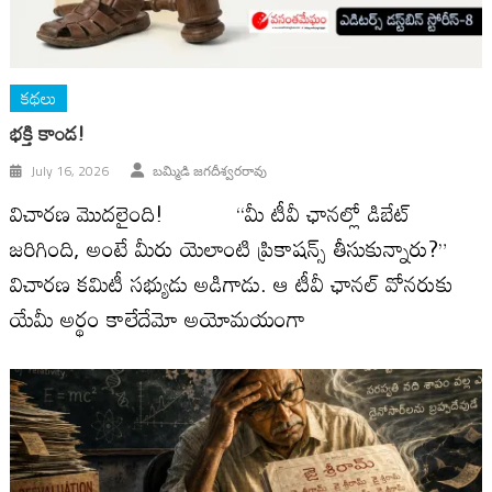
కథలు
భక్తి కాండ!
July 16, 2026
బమ్మిడి జగదీశ్వరరావు
విచారణ మొదలైంది! “మీ టీవీ ఛానల్లో డిబేట్
జరిగింది, అంటే మీరు యెలాంటి ప్రికాషన్స్ తీసుకున్నారు?”
విచారణ కమిటీ సభ్యుడు అడిగాడు. ఆ టీవీ ఛానల్ వోనరుకు
యేమీ అర్థం కాలేదేమో అయోమయంగా