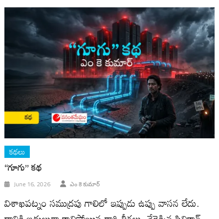
కథలు
“గూగు” కథ
June 16, 2026
ఎం కె కుమార్
విశాఖపట్నం సముద్రపు గాలిలో ఇప్పుడు ఉప్పు వాసన లేదు.
దానికి బదులుగా కాలిపోయిన రాగి తీగలు, వేడెక్కిన సిలికాన్