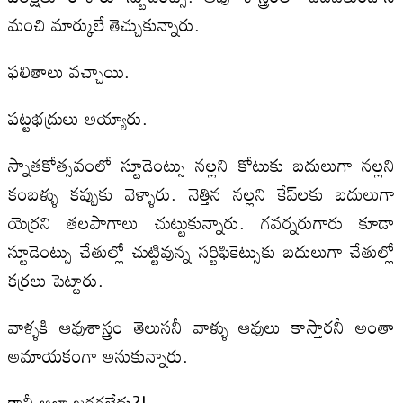
మంచి మార్కులే తెచ్చుకున్నారు.
ఫలితాలు వచ్చాయి.
పట్టభద్రులు అయ్యారు.
స్నాతకోత్సవంలో స్టూడెంట్సు నల్లని కోటుకు బదులుగా నల్లని
కంబళ్ళు కప్పుకు వెళ్ళారు. నెత్తిన నల్లని కేప్‌లకు బదులుగా
యెర్రని తలపాగాలు చుట్టుకున్నారు. గవర్నరుగారు కూడా
స్టూడెంట్సు చేతుల్లో చుట్టివున్న సర్టిఫికెట్సుకు బదులుగా చేతుల్లో
కర్రలు పెట్టారు.
వాళ్ళకి ఆవుశాస్త్రం తెలుసనీ వాళ్ళు ఆవులు కాస్తారనీ అంతా
అమాయకంగా అనుకున్నారు.
కానీ అలా జరగలేదు?!