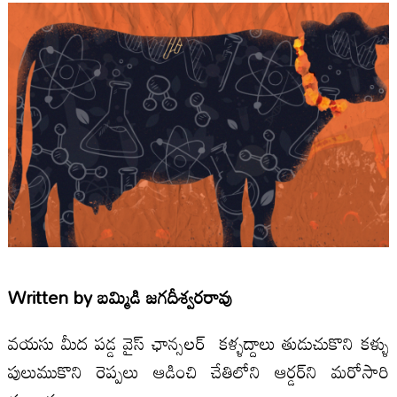
Written by
బమ్మిడి జగదీశ్వరరావు
వయసు మీద పడ్డ వైస్ ఛాన్సలర్ కళ్ళద్దాలు తుడుచుకొని కళ్ళు
పులుముకొని రెప్పలు ఆడించి చేతిలోని ఆర్డర్‌ని మరోసారి