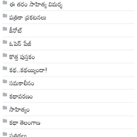
ఈ తరం సాహిత్య విమర్శ
పత్రికా ప్రకటనలు
కీనోట్
ఓపెన్ పేజీ
కొత్త పుస్తకం
కథ..కథయ్యిందా!
సమకాలీనం
కథావరణం
సాహిత్యం
కథా తెలంగాణ
పత్రికలు