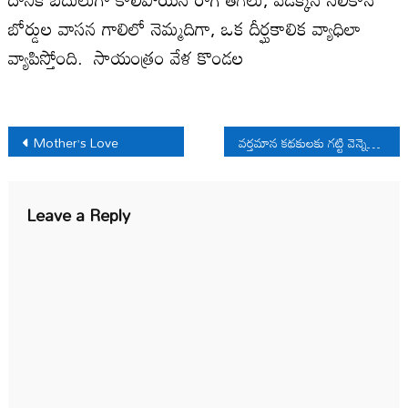
బోర్డుల వాసన గాలిలో నెమ్మదిగా, ఒక దీర్ఘకాలిక వ్యాధిలా
వ్యాపిస్తోంది. సాయంత్రం వేళ కొండల
Post
Mother’s Love
వ‌ర్త‌మాన క‌థ‌కుల‌కు గ‌ట్టి వెన్నెముక లేదు
navigation
Leave a Reply