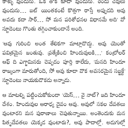
కాళ్ళు వుండును. ఒక తోక కూడా వుండును. రెండు చెవులు
వుండును… బట్ యింతకంటే కొత్తగా రాస్తే అప్పుడది ఆవు
అవదు కదా సార్… సో మన పరిశోధనల విధానమే అది’ వో
స్టూడెంటు గొంతు తగ్గించాకుండానే అంది.
‘ఆవు గురించి అంత తేలికగా మాట్లాడొద్దు. ఆవు యెంతో
పవిత్రమైన జంతువు. ప్రత్యేకించి హిందువులకి…’ కంట్రోలర్
ఆఫ్ ది ఎగ్జామినరు చెప్పడం పూర్తి కాలేదు, ‘మనది హిందూ
రాజ్యంగా మారుతోంది, సో ఆవు కూడా వొక అవసరమైన సబ్జక్టే’
స్టూడెంటు నాయకుడొకడు అన్నాడు.
ఆ మాటల్ని పట్టించుకోకుండా ‘యెస్… వై నాట్? ఇది హిందూ
దేశం. హిందువుల ఆరాధ్య దైవం ఆవు. ఆవులో సకల దేవతలు
వుంటారని మన పురాణాలు చెపుతున్నాయి. అంతెందుకు మన
పితృదేవతలు యెక్కడ వుంటారు?, ఆవు పాదాల్లో. అడుగుల్లో