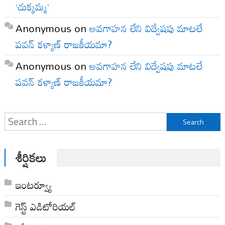
‘చుక్కమ్మ’
Anonymous
on
అవగాహన లేని విద్వేషపు మాటలే
పవన్ కళ్యాణ్ రాజకీయమా?
Anonymous
on
అవగాహన లేని విద్వేషపు మాటలే
పవన్ కళ్యాణ్ రాజకీయమా?
Search
for:
శీర్షికలు
ఇంటర్వ్యూ
గెస్ట్ ఎడిటోరియల్