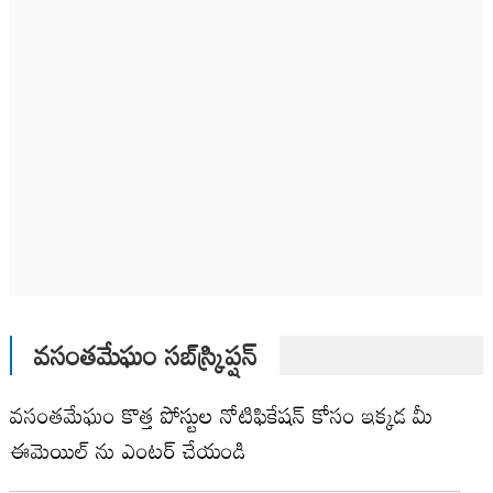
వసంతమేఘం సబ్‌స్క్రిప్షన్
వసంతమేఘం కొత్త పోస్టుల నోటిఫికేషన్ కోసం ఇక్కడ మీ
ఈమెయిల్ ను ఎంటర్ చేయండి