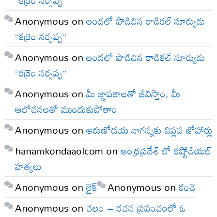
Anonymous
on
లందలో పొడిచిన రాడికల్ సూర్యుడు
“కర్రెం నర్సప్ప”
Anonymous
on
లందలో పొడిచిన రాడికల్ సూర్యుడు
“కర్రెం నర్సప్ప”
Anonymous
on
మీ జ్ఞాపకాలతో జీవిస్తాం, మీ
ఆలోచనలతో ముందుకుపోతాం
Anonymous
on
అరుణోదయ నాగన్నకు విప్లవ జోహార్లు
hanamkondaaolcom
on
ఆంధ్రప్రదేశ్ లో కష్టోడియల్
హత్యలు
Anonymous
on
లైక్
Anonymous
on
కంచె
Anonymous
on
చలం – రచన ప్రపంచంలో ఓ