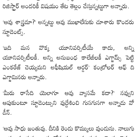
రిజిస్ట్రార్ అందరికీ విషయం తేట తెల్లం చేస్తున్నట్టుగా అన్నారు.
‘ఆవు శాస్త్రమా?’ అన్నట్టు ఆవు ముఖాలేసుకు చూశారు కొందరు
స్టూడెంట్స్.
‘ఇది మన వొక్క యూనివర్సిటీయే కాదు, అన్ని
యూనివర్సిటీలకీ. అన్ని అనుబంధ కాలేజీలకీ ఎగ్జామ్స్ పెట్టి
ఎంకరేజ్ చెయ్యమని అఫీషియల్ ఆర్డర్’ కంట్రోలర్ ఆఫ్ ది
ఎగ్జామినరు అన్నారు.
‘మీరు రాసేది యెలాగూ ఆవు వ్యాసమే కదా?’ నవ్వుని
ఆపుకుంటూ స్టూడెంట్సుని వుద్దేశించి గుసగుసగా అన్నాడు వో
డీన్.
‘ఆవు సాధు జంతువు. దీనికి రెండు కొమ్ములు వుండును. నాలుగు