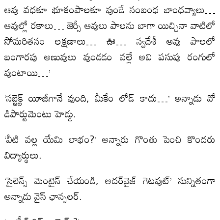
ఆవు వధకూ భూకంపాలకూ వుండే సంబంధ బాంధవ్యాలు…
ఆవుల్లో రకాలు… జెర్సీ ఆవులు పాలను బాగా యిచ్చినా వాటిలో
సోమరితనం లక్షణాలు… ఊ… స్వదేశీ ఆవు పాలలో
బంగారపు అణువులు వుండడం వల్లే అవి పసుపు రంగులో
వుంటాయి…’
‘సబ్జెక్ట్ యీజీగానే వుంది, మీకేం లోడ్ కాదు…’ అన్నాడు వో
డిపార్టుమెంటు హెడ్డు.
‘వీటి వల్ల యేమి లాభం?’ అన్నారు గొంతు పెంచి కొందరు
విద్యార్థులు.
‘సైలెన్స్ మెంటైన్ చేయండి, అదర్‌వైజ్ గెటవుట్’ సున్నితంగా
అన్నాడు వైస్ ఛాన్సలర్.