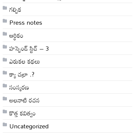
గల్పిక
Press notes
ఆర్ధికం
హస్బెండ్ స్టిచ్ – 3
ఎరుకల కథలు
క్యా చల్రా .?
సంస్మరణ
అలనాటి రచన
కొత్త కవిత్వం
Uncategorized