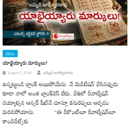
కథలు
యాభైయ్యారు మార్కులు!
August 2, 2026
బమ్మిడి జగదీశ్వరరావు
ఉన్నట్టుండి బ్లాంక్ అయిపోయేను. నే మెడిటేషన్ చేసినప్పుడు
కూడా నాలో అంత బ్లాంక్‌నెస్ లేదు. చేతిలో రీవాల్యేషన్
చెయ్యాల్సిన ఆన్సర్ షీట్‌నే చూస్తూ కనురెప్పలు ఆర్పడం
మరిచిపోయాను. “ఈ రీకౌంట్‌లూ రీవాల్యేషన్‌లూ
కాండిడేట్స్‌కు