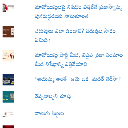
మావోయిస్టులపై నిషేధం ఎత్తివేతే ప్రజాస్వామ్య
పునరుద్ధరణకు సానుకూలత
చదువులు ఎలా ఉండాలి? చదువుల సారం
ఏమిటి?
మావోయిస్టు పార్టీ మీద, విప్లవ ప్రజా సంఘాల
మీద నిషేధాన్ని ఎత్తివేయాలి
“ఆయమ్మ అంతే! ఆమె ఒక మదర్ తెరీసా!”
రెప్పవాల్చని చూపు
నాలుగు పిట్టలు