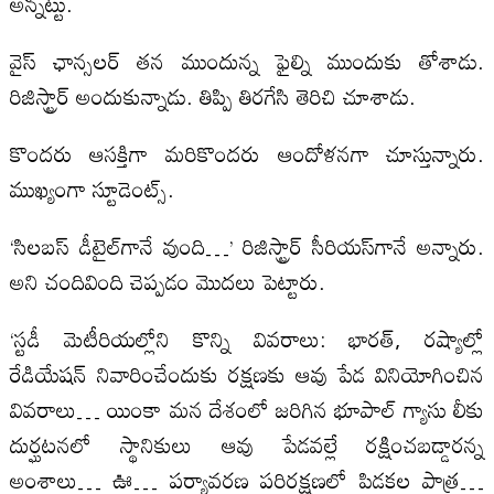
అన్నట్టు.
వైస్ ఛాన్సలర్ తన ముందున్న ఫైల్ని ముందుకు తోశాడు.
రిజిస్ట్రార్ అందుకున్నాడు. తిప్పి తిరగేసి తెరిచి చూశాడు.
కొందరు ఆసక్తిగా మరికొందరు ఆందోళనగా చూస్తున్నారు.
ముఖ్యంగా స్టూడెంట్స్.
‘సిలబస్ డీటైల్‌గానే వుంది…’ రిజిస్ట్రార్ సీరియస్‌గానే అన్నారు.
అని చందివింది చెప్పడం మొదలు పెట్టారు.
‘స్టడీ మెటీరియల్లోని కొన్ని వివరాలు: భారత్, రష్యాల్లో
రేడియేషన్ నివారించేందుకు రక్షణకు ఆవు పేడ వినియోగించిన
వివరాలు… యింకా మన దేశంలో జరిగిన భూపాల్ గ్యాసు లీకు
దుర్ఘటనలో స్థానికులు ఆవు పేడవల్లే రక్షించబడ్డారన్న
అంశాలు… ఊ… పర్యావరణ పరిరక్షణలో పిడకల పాత్ర…