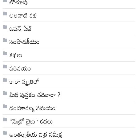
లోచూపు
అల‌నాటి క‌థ‌
ఓపన్ పేజ్
సంపాదకీయం
కథలు
పరిచయం
కారా స్మృతిలో
మీరీ పుస్తకం చదివారా ?
దండకారణ్య సమయం
“మెట్రో జైలు” కథలు
అంతర్జాతీయ చిత్ర సమీక్ష