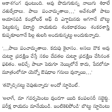
ఆకాశగంగ వుంటుంది. ఆవు పొదుగుకున్న నాలుగు శిరాలే
చతుర్వేదాలు. పాలు పంచామృతాలు…’ ఆవేశంతో పాటు
ఆయాసపడి కంట్రోలర్ ఆఫ్ ది ఎగ్జామినరు ఆగగానే బొట్టు
పెట్టుకున్న విద్యార్థి నాయకుడు శంకరాభరణం శంకరశాస్త్రి
కుప్పకూలగానే పిల్ల తులసి అందుకున్నట్టు అందుకున్నాడు.
‘…పాలు పంచామృతాలు. కడుపు కైలాసం. అసలు వొక ఆవు
చుట్టూ ప్రదక్షిణ చేస్తే సకల దేవతల చుట్టూ ప్రదక్షిణ చేసినంత
ఫలితం. ఆవిచ్చే పాలూ పెరుగూ నెయ్యిలోనే కాదు, పేడలోనూ
మూత్రంలోనూ యెన్నో ఔషధాల గనులు వున్నాయి…’
‘తవ్వొచ్చినట్టు చెపుతున్నాడు’ అందో స్టూడెంట్.
‘అలాగే, మా గవర్నమెంటు వుండగా యిది కంపలసరీ సబ్జెక్టు.
పరీక్ష రాయడం మానేయండి. ఇంటికెలిపోండి’ బొట్టు స్టూడెంటు