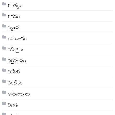
కవిత్వం
కథనం
సృజన
అనువాదం
సమీక్షలు
వర్తమానం
నివేదిక
సందేశం
అనువాదాలు
నివాళి