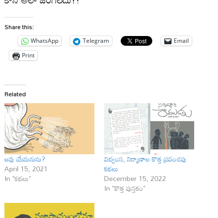
Share this:
WhatsApp
Telegram
Email
Print
Related
ఆవు యేమనును?
విధ్వంస, నిర్మాణాల కొత్త ప్రపంచపు
April 15, 2021
కథలు
In "కథలు"
December 15, 2022
In "కొత్త పుస్తకం"