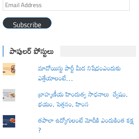
Email
Address
Subscribe
పాపులర్ పోస్టులు
మావోయిస్టు పార్టీ మీద నిషేధంఎందుకు
ఎత్తేయాలంటే…
బ్రాహ్మణీయ హిందుత్వ సాధనాలు ద్వేషం,
భయం, పెత్తనం, హింస
త‌పాలా ఉద్యోగులంటే మోదీకి ఎందుకింత కక్ష
?