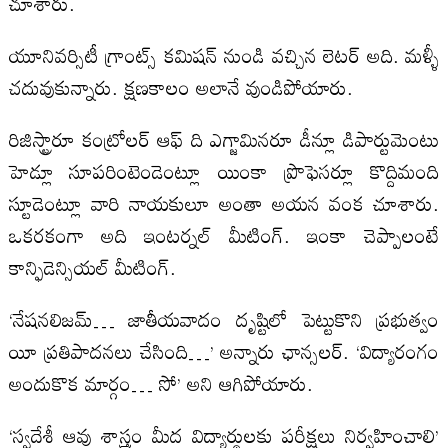
చూశారు.
యూనివర్సిటీ గ్రాంట్స్ కమిషన్ నుండి వచ్చిన లెటర్ అది. మళ్ళీ
చదువుకున్నారు. క్షణకాలం అలానే వుండిపోయారు.
రిజిస్ట్రారూ కంట్రోలర్ ఆఫ్ ది ఎగ్జామినరూ డీన్లూ డిపార్టుమెంటు
హెడ్లూ సూపరింటెండెంట్లూ యింకా ప్రొఫెసర్లూ కొద్దిమంది
స్టూడెంట్లూ వారి నాయకులూ అంతా అయన వంక చూశారు.
ఒకరకంగా అది ఇంటర్నల్ మీటింగ్. ఇంకా చెప్పాలంటే
కాన్ఫిడెన్సియల్ మీటింగ్.
‘నేషనలిజమ్… జాతీయవాదం దృష్టిలో పెట్టుకొని ప్రభుత్వం
యీ ప్రతిపాదనలు చేసింది…’ అన్నారు ఛాన్సలర్. ‘విద్యారంగం
అందుకొక మార్గం… సో’ అని ఆగిపోయారు.
‘స్వదేశీ ఆవు శాస్త్రం మీద విద్యార్థులకు పరీక్షలు నిర్వహించాలి’