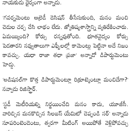
నాయకుడు ధైర్యంగా అన్నాడు.
‘గవర్నమెంటు ఆల్రెడీ డెసిషన్ తీసేసుకుంది, మనం మంచి
చెడుల చర్చ చేసి లాభం లేదు. జ్యోతిష్యశాస్త్రాన్ని వ్యతిరేకించారు.
ఏమయ్యింది? కోర్సు రన్నవుతోంది. భూతవైద్యం కోర్సు
పెడతారని నవ్వుతాలుగా ఎఫ్బీలల్లో కామెంట్లు పెట్టినా అదే నిజం
కావచ్చు. యధా రాజా తధా ప్రజా’ అన్నాడో డిపార్టుమెంటు
హెడ్డు.
‘అడిషనల్‌గా కొత్త డిపార్టుమెంట్లూ రిక్రూట్మెంట్లూ మంచిదేగా?’
నవ్వాడు రిజిస్ట్రార్.
‘స్టడీ మెటీరియల్ని నిర్ణయించేది మనం కాదు, యూజీసీ.
వారిచ్చిన మనకొచ్చిన సిలబస్ యేమిటో చెప్పండి సర్’ అన్నాడు
సూపరింటెండెంటు, త్వరగా మీటింగ్ అయిపోతే వెళ్లిపోవచ్చు