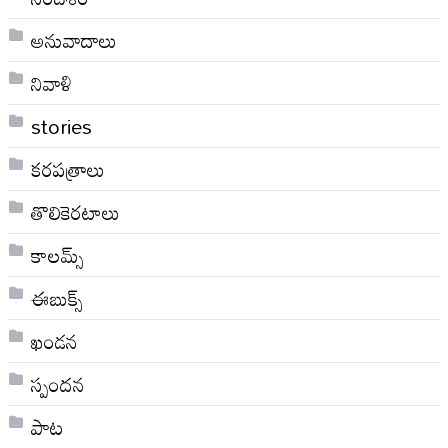
అనువాదాలు
నివాళి
stories
కరపత్రాలు
తొలికెరటాలు
కాలమ్స్
ఈబుక్స్
ఖండన
స్పందన
పాట