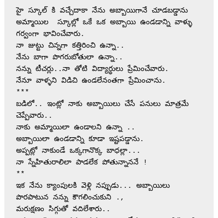
హై స్కూల్ కి వచ్చేదాకా నేను అబ్బాయిగానే చూడబడ్డాను 

అమ్మాయిల  స్కూల్లో ఒకే ఒక అబ్బాయి ఉండడాన్ని వాళ్ళు 
గర్వంగా భావించేవారు.

నా జుట్టు చిన్నగా కత్తిరించి ఉన్నా..

నేను బాగా పొగరుబోతులా ఉన్నా..

నన్ను టీచర్లు..నా తోటి విద్యార్థులు ప్రేమించేవారు.

నేనూ వాళ్ళని విడిచి ఉండలేనంతగా ప్రేమించాను.

***

బడిలో.. ఇంట్లో నాకు అబ్బాయిలు చేసే పనులు మాత్రమే 
చెప్పేవారు..

నాకు అమ్మాయిలా ఉండాలని ఉన్నా .. 

అబ్బాయిలా ఉండడాన్ని కూడా ఇష్టపడ్డాను.

అప్పట్లో నాకుండే ఒక్కగానొక్క బాధల్లా...

నా స్నేహితురాలిలా పాడలేక పోతున్నాననే !

**

ఇక నేను క్యాంపులకి వెళ్లి నప్పుడు... అబ్బాయిలు 
పొరపాటున నన్ను కౌగలించుకుని .,

మరుక్షణం సిగ్గుతో వదిలేశారు..
