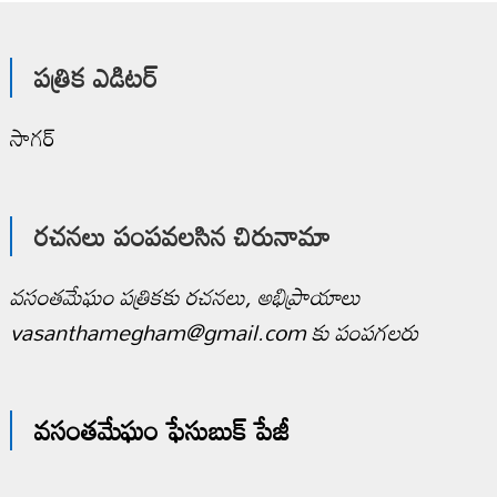
పత్రిక ఎడిటర్
సాగర్
రచనలు పంపవలసిన చిరునామా
వసంతమేఘం పత్రికకు రచనలు, అభిప్రాయాలు
vasanthamegham@gmail.com కు పంపగలరు
వసంతమేఘం ఫేసుబుక్ పేజీ