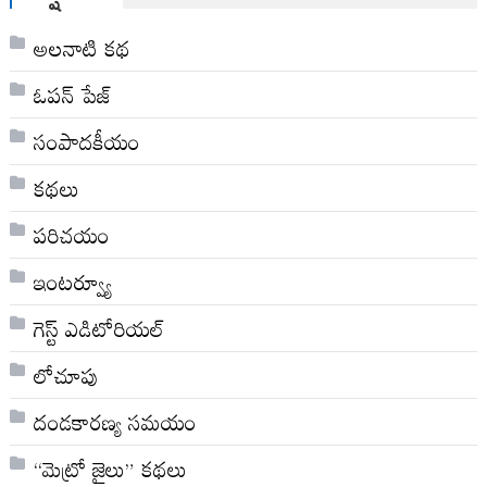
అల‌నాటి క‌థ‌
ఓపన్ పేజ్
సంపాదకీయం
కథలు
పరిచయం
ఇంటర్వ్యూ
గెస్ట్ ఎడిటోరియల్
లోచూపు
దండకారణ్య సమయం
“మెట్రో జైలు” కథలు