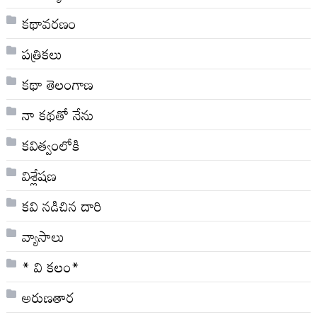
కథావరణం
పత్రికలు
కథా తెలంగాణ
నా క‌థ‌తో నేను
కవిత్వంలోకి
విశ్లేషణ
కవి నడిచిన దారి
వ్యాసాలు
* వి క‌లం*
అరుణతార