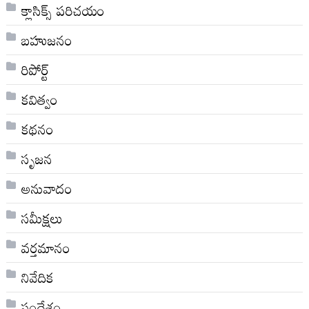
క్లాసిక్స్ ప‌రిచ‌యం
బహుజనం
రిపోర్ట్
కవిత్వం
కథనం
సృజన
అనువాదం
సమీక్షలు
వర్తమానం
నివేదిక
సందేశం