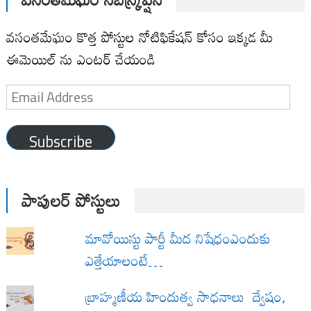
వసంతమేఘం కొత్త పోస్టుల నోటిఫికేషన్ కోసం ఇక్కడ మీ
ఈమెయిల్ ను ఎంటర్ చేయండి
Email
Address
Subscribe
పాపులర్ పోస్టులు
మావోయిస్టు పార్టీ మీద నిషేధంఎందుకు
ఎత్తేయాలంటే…
బ్రాహ్మణీయ హిందుత్వ సాధనాలు ద్వేషం,