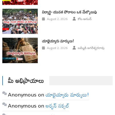
విద్యార్థి- యువత పోరాటం ఒక మేల్కొలుపు
August 2, 2026
కోట ఆనంద్
యాభైయ్యారు మార్కులు!
August 2, 2026
బమ్మిడి జగదీశ్వరరావు
మీ అభిప్రాయాలు
Anonymous
on
యాభైయ్యారు మార్కులు!
Anonymous
on
అర్బన్ నక్సల్