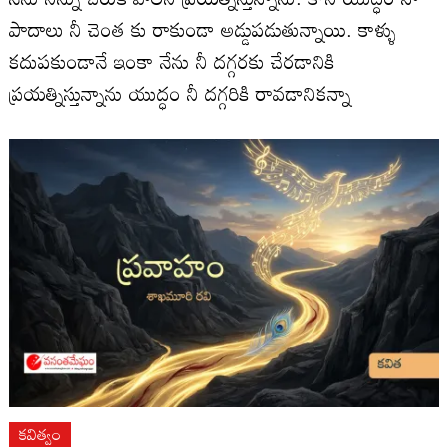
పాదాలు నీ చెంత కు రాకుండా అడ్డుపడుతున్నాయి. కాళ్ళు
కదుపకుండానే ఇంకా నేను నీ దగ్గరకు చేరడానికి
ప్రయత్నిస్తున్నాను యుద్ధం నీ దగ్గరికి రావడానికన్నా
కవిత్వం