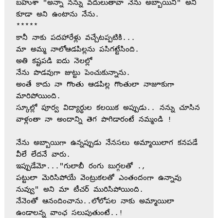
బహుశా "అన్నా నన్ను వదులుతావా నేను అబ్బాయిని" అని 
కూడా అని ఉంటాను నేను.

*****

కానీ నాకు పదహారేళ్లు వచ్చేటప్పటికి... 

మా అమ్మ నాలోఆడపిల్లను పసిగట్టేసింది.

అతి కష్టపడి ఐదు నెలల్లో

నేను పొడవుగా జుట్టు పెంచుకున్నాను.

అంతే కాదు నా గొంతు ఆడపిల్ల గొంతులా నాజూకుగా 
మారిపోయింది.

స్కూల్లో పూర్వ విద్యార్థుల కలయిక అప్పుడు.. నన్ను చూసిన 
వాళ్లంతా నా అందాన్ని తెగ పొగిడారంటే నమ్మండి !

నేను అబ్బాయిగా ఉన్నప్పుడు నేనసలు అమ్మాయిలాగ కనపడే 
వీలే లేదనే వారు.

ఇప్పుడేమో..."గులాబీ రంగు బుగ్గలతో .,

పట్టులా మెరిసిపోయే వెంట్రుకలతో ఎంతందంగా ఉన్నావు 
నువ్వు" అని మా టీచర్ మురిసిపోయింది.

నేనెంతో ఆనందించాను..లోలోపల నాకు అమ్మాయిలా 
ఉండాలన్న వాంఛ సలుపుతుంటే..!
