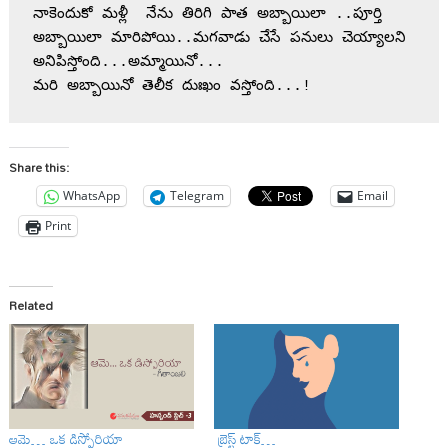
నాకెందుకో మళ్లీ  నేను తిరిగి పాత అబ్బాయిలా ..పూర్తి 
అబ్బాయిలా మారిపోయి..మగవాడు చేసే పనులు చెయ్యాలని 
అనిపిస్తోంది...అమ్మాయినో... 

మరి అబ్బాయినో తెలీక దుఃఖం వస్తోంది...!
Share this:
WhatsApp
Telegram
Email
Print
Related
ఆమె… ఒక డిస్ఫోరియా
బ్రెస్ట్ టాక్…