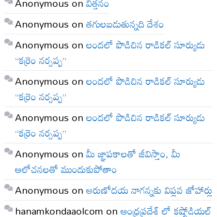
Anonymous
on
విత్తనం
Anonymous
on
తగులబడుతున్నది దేశం
Anonymous
on
లందలో పొడిచిన రాడికల్ సూర్యుడు
“కర్రెం నర్సప్ప”
Anonymous
on
లందలో పొడిచిన రాడికల్ సూర్యుడు
“కర్రెం నర్సప్ప”
Anonymous
on
లందలో పొడిచిన రాడికల్ సూర్యుడు
“కర్రెం నర్సప్ప”
Anonymous
on
మీ జ్ఞాపకాలతో జీవిస్తాం, మీ
ఆలోచనలతో ముందుకుపోతాం
Anonymous
on
అరుణోదయ నాగన్నకు విప్లవ జోహార్లు
hanamkondaaolcom
on
ఆంధ్రప్రదేశ్ లో కష్టోడియల్