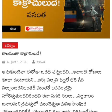
కవిత్వం
కాలమంతా కాక్రొచులుదే!
August 1, 2026
వసంత
అనుకుంటివా ఈరోజు ఒకటి వస్తుందని...ఇలాంటి రోజులు
కూడా ఉంటాయని...బక్క పల్చని పిల్లలే భరి గీసి
నిల్చుంటరనిజంతర్ మంతరే జనసంద్రమై
హోరెత్తుతుందనికంటివి కదా పగటి కలలు...ఎల్లకాలం
జనాలనునిద్రమత్తులో ముంచెత్తుతామనిఅసాంఘిక
శక్తులంటివివిదేశీ శక్తులంటివి కదా కాళ్ళు విరిగినాచేతులు