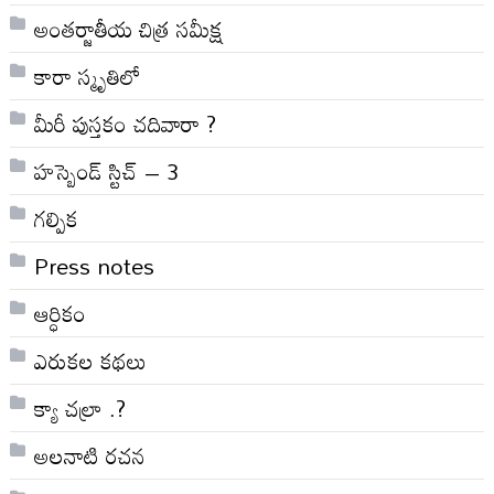
అంతర్జాతీయ చిత్ర సమీక్ష
కారా స్మృతిలో
మీరీ పుస్తకం చదివారా ?
హస్బెండ్ స్టిచ్ – 3
గల్పిక
Press notes
ఆర్ధికం
ఎరుకల కథలు
క్యా చల్రా .?
అలనాటి రచన