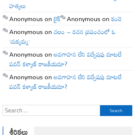
హత్యలు
Anonymous
on
లైక్
Anonymous
on
కంచె
Anonymous
on
చలం – రచన ప్రపంచంలో ఓ
‘చుక్కమ్మ’
Anonymous
on
అవగాహన లేని విద్వేషపు మాటలే
పవన్ కళ్యాణ్ రాజకీయమా?
Anonymous
on
అవగాహన లేని విద్వేషపు మాటలే
పవన్ కళ్యాణ్ రాజకీయమా?
Search
for:
శీర్షికలు