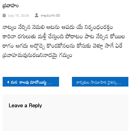
ప్రవాహం
July 15, 2026
శాఖమూరి రవి
నాట్యం నేర్చిన నెమలి ఆటను ఆపదు యే నిర్బంధంరక్తం
కారినా రగులుతు మళ్లీ చేస్తుంది పోరాటం పాట నేర్చిన కోయిల
రాగం ఆగదు అడ్డొచ్చె కొండకోనలను కోసుకు వెళ్తూ సాగే ఏరే
ప్రవాహమవునురణనినాదమై గమ్యం
Post
మ‌న‌ కాలపు మావోయిస్టు జీవన సందేశం
కార్మికుల సామూహిక చైతన్యమే “స్ట్రైక్” సినిమా సారాంశం
navigation
Leave a Reply