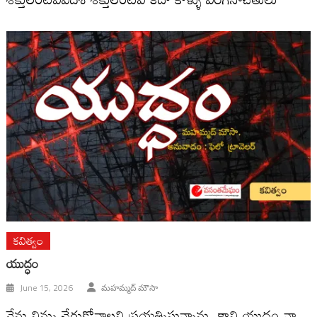
కవిత్వం
యుద్ధం
June 15, 2026
మహమ్మద్ మౌసా
నేను నిన్ను చేరుకోవాలని ప్రయత్నిస్తున్నాను. కాని యుద్ధం నా