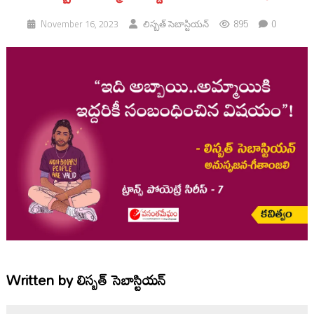
895
0
November 16, 2023
లిస్బత్ సెబాస్టియన్
Written by
లిస్బత్ సెబాస్టియన్