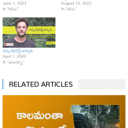
June 1, 2023
August 15, 2022
In "కథలు"
In "కథలు"
నన్ను టెర్రరిస్ట్ అన్నారు
April 1, 2026
In "ఇంటర్వ్యూ"
RELATED ARTICLES