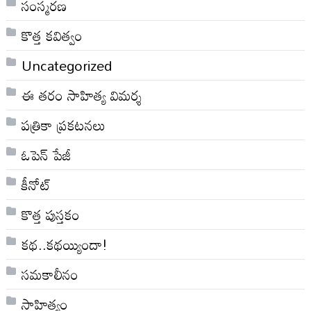
సంస్మరణ
కొత్త కవిత్వం
Uncategorized
ఈ తరం సాహిత్య విమర్శ
పత్రికా ప్రకటనలు
ఓపెన్ పేజీ
కీనోట్
కొత్త పుస్తకం
కథ..కథయ్యిందా!
సమకాలీనం
సాహిత్యం