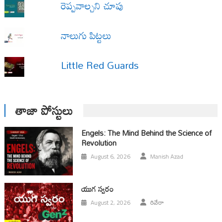
రెప్పవాల్చని చూపు
నాలుగు పిట్టలు
Little Red Guards
తాజా పోస్టులు
Engels: The Mind Behind the Science of
Revolution
August 6, 2026
Manish Azad
యుగ స్వ‌రం
August 2, 2026
రివేరా