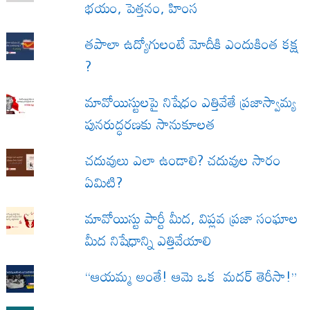
భయం, పెత్తనం, హింస
త‌పాలా ఉద్యోగులంటే మోదీకి ఎందుకింత కక్ష
?
మావోయిస్టులపై నిషేధం ఎత్తివేతే ప్రజాస్వామ్య
పునరుద్ధరణకు సానుకూలత
చదువులు ఎలా ఉండాలి? చదువుల సారం
ఏమిటి?
మావోయిస్టు పార్టీ మీద, విప్లవ ప్రజా సంఘాల
మీద నిషేధాన్ని ఎత్తివేయాలి
“ఆయమ్మ అంతే! ఆమె ఒక మదర్ తెరీసా!”