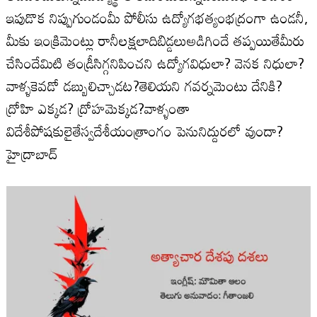
ఇపుడొక నిప్పుగుండంమీ పోలీసు ఉద్యోగభత్యంభద్రంగా ఉండనీ,
మీకు ఇంక్రిమెంట్లు రానీలక్షలాదిబిడ్డలుఅడిగిందే తప్పయితేమీరు
చేసిందేమిటి తండ్రీసిగ్గనిపించని ఉద్యోగవిధులా? వెనక నిధులా?
వాళ్ళకెవడో డబ్బులిచ్చాడట?తెలియని గవర్నమెంటు దేనికి?
ద్రోహి ఎక్కడ? ద్రోహమెక్కడ?వాళ్ళంతా
విదేశీపోషకులైతేస్వదేశీయంత్రాంగం పెనునిద్దురలో వుందా?
హైద్రాబాద్