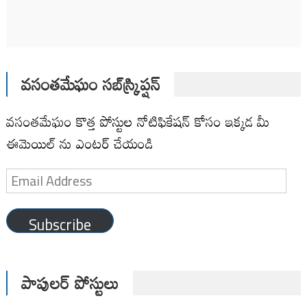
వసంతమేఘం సబ్‌స్క్రిప్షన్
వసంతమేఘం కొత్త పోస్టుల నోటిఫికేషన్ కోసం ఇక్కడ మీ
ఈమెయిల్ ను ఎంటర్ చేయండి
Email
Address
Subscribe
పాపులర్ పోస్టులు