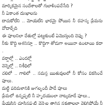
మార్మికమైన సందేశాలతో గుబాళింపచేసేది ?
నీ ఏకాంత దుఃఖాలను
దాచుకోలేని .. మోయలేని భారమై పోయిన నీ రహస్య ప్రేమను
వోదార్చేది
ఈ పూలనిలా చేతుల్లో పట్టుకుంటే ఏమొస్తుంది చెప్పు ?
నీకు కొద్ది ఆశనిస్తూ .. కొద్దిగా తోడుగా అయినా ఉంటాయి కదా
.
వర్షాల్లో .. ఎండల్లో
వెన్నెల్లో .. నిశీధిలో
చలిలో .. గాలిలో .. సమస్త ఋతువులలో నీ కోసం వికసించే
పూలు.
మట్టి పరిమళానికి జుగల్బందీ పాడే పూలు
ప్రేమలో ఉన్నప్పటి నీ హృదయంలా నాట్యమాడే పూలు.,
ప్రేయసిని చూసినప్పటి వెన్నెల తాగిన నక్షత్రాలలా వెలిగిపోయే నీ