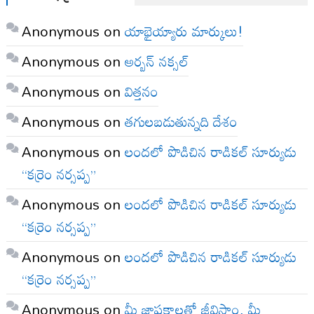
Anonymous
on
యాభైయ్యారు మార్కులు!
Anonymous
on
అర్బన్ నక్సల్
Anonymous
on
విత్తనం
Anonymous
on
తగులబడుతున్నది దేశం
Anonymous
on
లందలో పొడిచిన రాడికల్ సూర్యుడు
“కర్రెం నర్సప్ప”
Anonymous
on
లందలో పొడిచిన రాడికల్ సూర్యుడు
“కర్రెం నర్సప్ప”
Anonymous
on
లందలో పొడిచిన రాడికల్ సూర్యుడు
“కర్రెం నర్సప్ప”
Anonymous
on
మీ జ్ఞాపకాలతో జీవిస్తాం, మీ