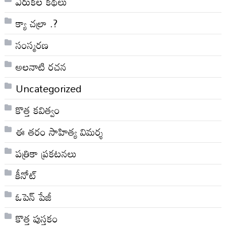
ఎరుకల కథలు
క్యా చల్రా .?
సంస్మరణ
అలనాటి రచన
Uncategorized
కొత్త కవిత్వం
ఈ తరం సాహిత్య విమర్శ
పత్రికా ప్రకటనలు
కీనోట్
ఓపెన్ పేజీ
కొత్త పుస్తకం