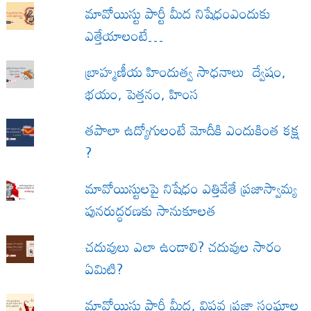
మావోయిస్టు పార్టీ మీద నిషేధంఎందుకు
ఎత్తేయాలంటే…
బ్రాహ్మణీయ హిందుత్వ సాధనాలు ద్వేషం,
భయం, పెత్తనం, హింస
త‌పాలా ఉద్యోగులంటే మోదీకి ఎందుకింత కక్ష
?
మావోయిస్టులపై నిషేధం ఎత్తివేతే ప్రజాస్వామ్య
పునరుద్ధరణకు సానుకూలత
చదువులు ఎలా ఉండాలి? చదువుల సారం
ఏమిటి?
మావోయిస్టు పార్టీ మీద, విప్లవ ప్రజా సంఘాల