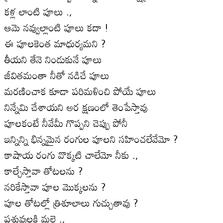
కళ్ల లాంటి పూలు .,
ఆమె నవ్వుల్లాంటి పూలు కదా !
ఈ పూలకెంత మాధుర్యమని ?
తీయని తేనె నిండుకునే పూలు
జీవితమంతా నీతో నడిచే పూలు
మరణించాక కూడా పరిమళించి పోయే పూలు
నిన్నేమి చేశాయని అర క్షణంలో తెంపేస్తావు
పూలకంటే నీవేమీ గొప్పని చెప్పు పోనీ
ఇన్నిన్ని భిన్నమైన రంగుల పూలని సహించలేవేమో ?
కాషాయ రంగు వొక్కటి చాలేమో నీకు .,
కాల్చేస్తావా తోటలను ?
నరికేస్తావా పూల మొక్కలను ?
పూల తోటల్లో త్రిశూలాలు గుచ్చుతావు ?
పశువులకి మల్లె .,