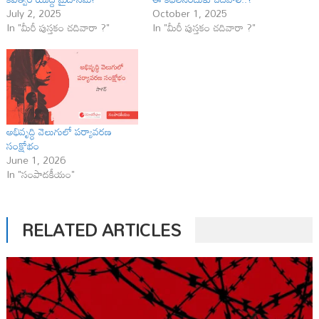
July 2, 2025
October 1, 2025
In "మీరీ పుస్తకం చదివారా ?"
In "మీరీ పుస్తకం చదివారా ?"
అభివృద్ధి వెలుగులో పర్యావరణ
సంక్షోభం
June 1, 2026
In "సంపాదకీయం"
RELATED ARTICLES