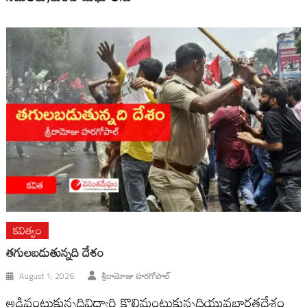
కవిత్వం
తగులబడుతున్నది దేశం
August 1, 2026
శ్రీరామోజు హరగోపాల్
అడివంటుకున్నదివిద్యార్థి కొలిమంటుకున్నదియువభారతదేశం