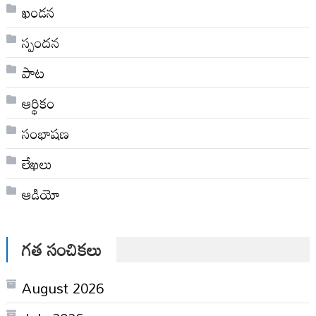
ఖండన
స్పందన
పాట
ఆర్థికం
సంభాషణ
లేఖలు
ఆడియో
గత సంచికలు
August 2026