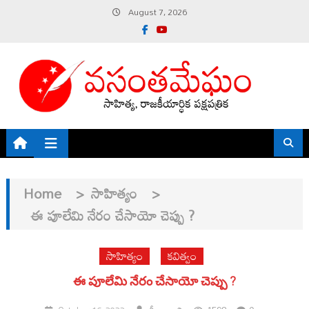
Skip
August 7, 2026
to
content
Home
>
సాహిత్యం
>
ఈ పూలేమి నేరం చేసాయో చెప్పు ?
సాహిత్యం
కవిత్వం
ఈ పూలేమి నేరం చేసాయో చెప్పు ?