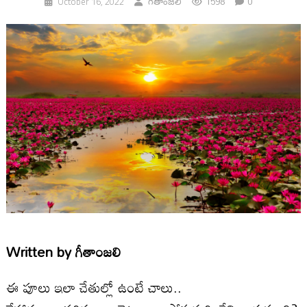
1598
0
October 16, 2022
గీతాంజలి
Written by
గీతాంజలి
ఈ పూలు ఇలా చేతుల్లో ఉంటే చాలు..