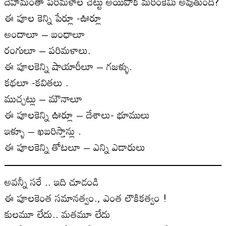
దేహామంతా పరిమళాల చెట్టు అయిపోక మరింకేమి అవుతుంది?
ఈ పూల కెన్ని పేర్లూ -ఊర్లూ
అందాలూ – బంధాలూ
రంగులూ – పరిమళాలు.
ఈ పూలకెన్ని షాయారీలూ – గజళ్ళు.
కథలూ -కవితలు .
ముచ్చట్లు – మౌనాలూ
ఈ పూలకెన్ని ఊర్లూ – దేశాలు- భూములు
ఇళ్ళూ – ఖబరిస్తాన్లు .
ఈ పూలకెన్ని తోటలూ – ఎన్ని ఎడారులు
అవన్నీ సరే .. ఇది చూడండి
ఈ పూలకెంత సమానత్వం., ఎంత లౌకికత్వం !
కులమూ లేదు.. మతమూ లేదు