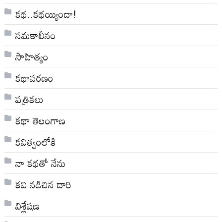
కథ..కథయ్యిందా!
సమకాలీనం
సాహిత్యం
కథావరణం
పత్రికలు
కథా తెలంగాణ
కవిత్వంలోకి
నా క‌థ‌తో నేను
కవి నడిచిన దారి
విశ్లేషణ