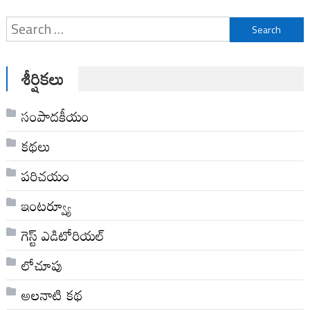
Search
for:
శీర్షికలు
సంపాదకీయం
కథలు
పరిచయం
ఇంటర్వ్యూ
గెస్ట్ ఎడిటోరియల్
లోచూపు
అల‌నాటి క‌థ‌