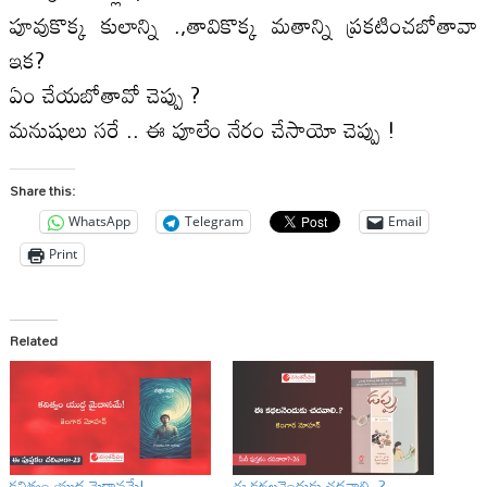
పూవుకొక్క కులాన్ని .,తావికొక్క మతాన్ని ప్రకటించబోతావా
ఇక?
ఏం చేయబోతావో చెప్పు ?
మనుషులు సరే .. ఈ పూలేం నేరం చేసాయో చెప్పు !
Share this:
WhatsApp
Telegram
Email
Print
Related
కవిత్వం యుద్ద మైదానమే!
ఈ కథలనెందుకు చదవాలి..?