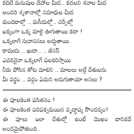
కదిలే మనుషుల దేహాల మీద.. కదలని శవాల మీద
అందరి శ్మశానాల్లో సమాధుల మీద
మందిరాల్లో .. మసీదుల్లో.. చర్చీల్లో
ఐక్యంగా ఒక్క మాలై ఊగుతాయి కదా !
ఒక్కలాగే సువాసనలు అద్దుతాయి.
రాముడు .. ఖుదా.. .. జీసస్
ఎవరినైనా ఒక్కలాగే పలకరిస్తాయి
నీరు పోసిన తోట మాలిని .. మాలలు అల్లే చేతులను
మీ వర్ణం .. వర్గం ఏమని అడుగుతాయా అసలు ?
ఈ పూలకెంత పసితనం !
ఈ పూలకెంత పరిపక్వమయిన వృద్ధాప్య సౌందర్యం!
ఈ పూలు ఇలా చేతుల్లో ఉంటే మొఖం దానికదే
అందమైపోతుంది .