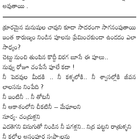
అవుతాయి .
క్రూరమైన మనుషుల చావుని కూడా సాదరంగా సాగనంపుతాయి
ఇంత కారుణ్యం నిండిన పూలను ప్రేమించకుండా ఉండడం ఎలా
సాధ్యం?
చెట్టు నుంచి తుంపిన కొద్దీ విరగ బూసే ఈ పూలు..
నువ్వు రోజూ చంపేసే ఫూలే కదా !
నీ పెదవుల మీదకి .. నీ కళ్ళలోకి.. నీ శ్వాసల్లోకి జీవన
లాలసను నింపేది ?
నీ ఇంటినీ .. నీ తోటనీ
నీ ఆకాశంలోని చీకటినీ – మేఘాలని
సూర్య- చంద్రుళ్లని
ఎడతెగని విసుగుతో నిండిన నీ పగళ్లని.. నిద్ర పట్టని రాత్రుళ్ళని
నీ కల్లోల అసంపూర్ణ స్వప్నాలను