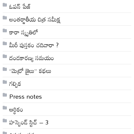
ఓపన్ పేజ్
అంతర్జాతీయ చిత్ర సమీక్ష
కారా స్మృతిలో
మీరీ పుస్తకం చదివారా ?
దండకారణ్య సమయం
“మెట్రో జైలు” కథలు
గల్పిక
Press notes
ఆర్ధికం
హస్బెండ్ స్టిచ్ – 3