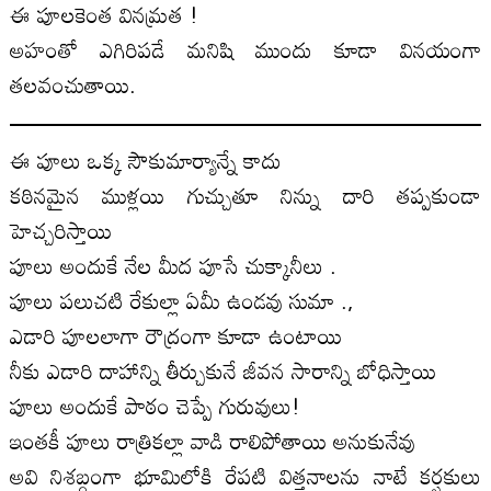
ఈ పూలకెంత వినమ్రత !
అహంతో ఎగిరిపడే మనిషి ముందు కూడా వినయంగా
తలవంచుతాయి.
ఈ పూలు ఒక్క సౌకుమార్యాన్నే కాదు
కఠినమైన ముళ్లయి గుచ్చుతూ నిన్ను దారి తప్పకుండా
హెచ్చరిస్తాయి
పూలు అందుకే నేల మీద పూసే చుక్కానీలు .
పూలు పలుచటి రేకుల్లా ఏమీ ఉండవు సుమా .,
ఎడారి పూలలాగా రౌద్రంగా కూడా ఉంటాయి
నీకు ఎడారి దాహాన్ని తీర్చుకునే జీవన సారాన్ని బోధిస్తాయి
పూలు అందుకే పాఠం చెప్పే గురువులు!
ఇంతకీ పూలు రాత్రికల్లా వాడి రాలిపోతాయి అనుకునేవు
అవి నిశబ్దంగా భూమిలోకి రేపటి విత్తనాలను నాటే కర్షకులు