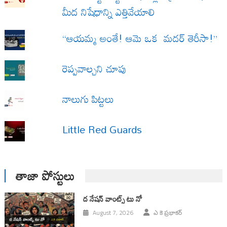
మీద నిషేధాన్ని ఎత్తివేయాలి
“ఆయమ్మ అంతే! ఆమె ఒక మదర్ తెరీసా!”
రెప్పవాల్చని చూపు
నాలుగు పిట్టలు
Little Red Guards
తాజా పోస్టులు
ద నేషన్ వాంట్స్ టు నో
August 7, 2026
ఎ కె ప్రభాకర్