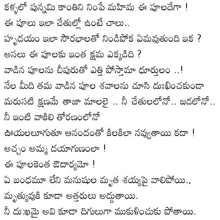
కళ్ళలో పున్నమి కాంతిని నింపే మహిమ ఈ పూలదేగా !
ఈ పూలు ఇలా చేతుల్లో ఉంటే చాలు..
హృదయం ఇలా సౌరభాలతో నిండిపోక ఏమవుతుంది ఇక ?
అసలు ఈ పూలకు ఇంత క్షమ ఎక్కడిది ?
వాడిన పూలను చీపురుతో ఎత్తి పోస్తామా ధూర్తులం ..!
నేల మీది తమ వాడిన పూల శవాలను చూసి దుఃఖించకుండా
మరుసటి క్షణమే తాజా మాలలై .. నీ చేతులలోనో.. జడలోనో..
నీ ఇంటి వాకిలి తోరణంలోనో
ఊయలలూగుతూ ఆనందంతో కిలకిలా నవ్వుతాయి కదా !
అచ్చం అమ్మ దయాగుణంలా !
ఈ పూలకెంత ఔదార్యమో !
ఏ బంధమూ లేని మనుషుల మృత శయ్యపై వాలిపోయి.,
మృత్యువుకి కూడా అత్తరులు అద్దుతాయి.
నీ దు:ఖమై అవి కూడా దిగులుగా ముకుళించుకు పోతాయి.