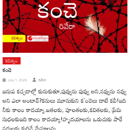
కవిత్వం
కంచె
July 1, 2026
రివేరా
ఇనుప కచ్చడాల్లో కునుకుతూ,పువ్వును పువ్వు అని,నవ్వును నవ్వు
అని ఎలా అంటావ్?కనులు మూసుకుని కౕంచెలు దాటే కవీ!ఇది
నీకు కాలం కాదయ్యా.జతలకు, పూలతలకు,కవితలకు, ప్రేమ
సుధలకుఇది కాలం కాదయ్యా!హృదయాలను ఒరుచుకు పారే
నదులకు,కురిచే మేఘాలను