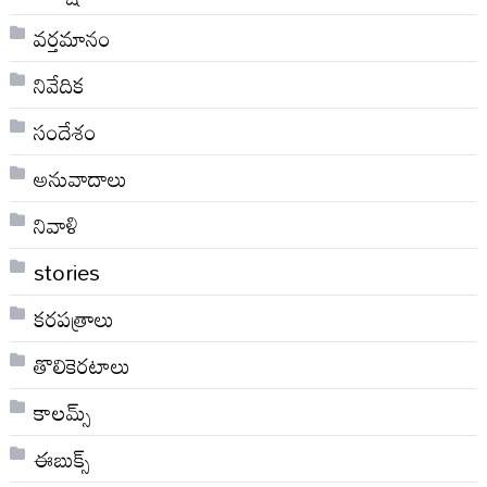
వర్తమానం
నివేదిక
సందేశం
అనువాదాలు
నివాళి
stories
కరపత్రాలు
తొలికెరటాలు
కాలమ్స్
ఈబుక్స్