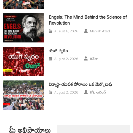
Engels: The Mind Behind the Science of
Revolution
August 6, 2026
Manish Azad
యుగ స్వ‌రం
August 2, 2026
రివేరా
విద్యార్థి- యువత పోరాటం ఒక మేల్కొలుపు
August 2, 2026
కోట ఆనంద్
మీ అభిప్రాయాలు