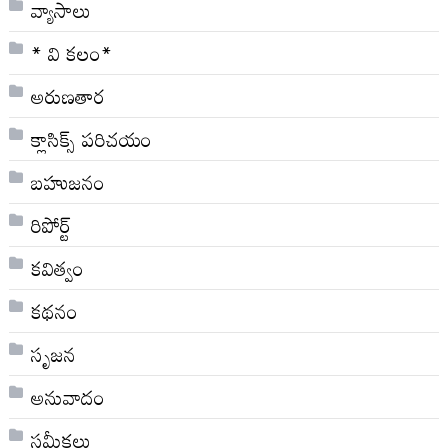
వ్యాసాలు
* వి క‌లం*
అరుణతార
క్లాసిక్స్ ప‌రిచ‌యం
బహుజనం
రిపోర్ట్
కవిత్వం
కథనం
సృజన
అనువాదం
సమీక్షలు