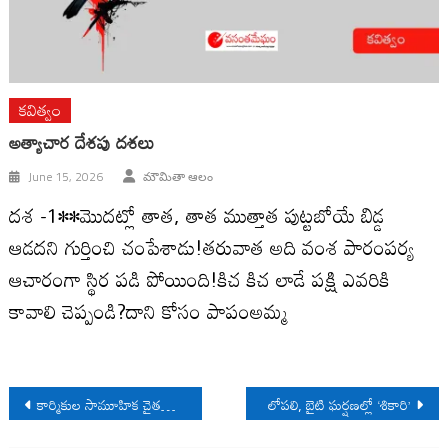
కవిత్వం
అత్యాచార దేశపు దశలు
June 15, 2026
మౌమితా ఆలం
దశ -1••మొదట్లో తాత, తాత ముత్తాత పుట్టబోయే బిడ్డ
ఆడదని గుర్తించి చంపేశాడు!తరువాత అది వంశ పారంపర్య
ఆచారంగా స్థిర పడి పోయింది!కిచ కిచ లాడే పక్షి ఎవరికి
కావాలి చెప్పండి?దాని కోసం పాపంఅమ్మ
Post
కార్మికుల సామూహిక చైతన్యమే “స్ట్రైక్” సినిమా సారాంశం
లోపలి, బైటి ఘర్షణల్లో ‘శికారి’
navigation