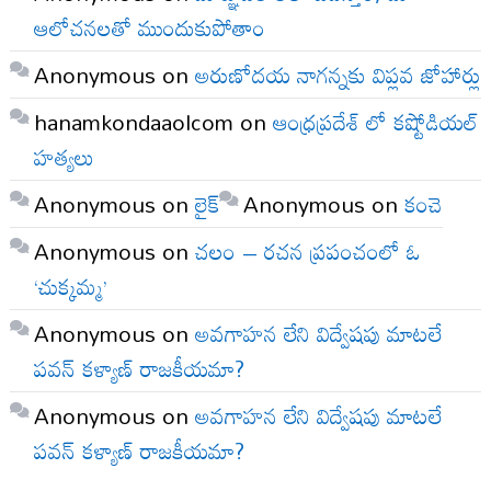
ఆలోచనలతో ముందుకుపోతాం
Anonymous
on
అరుణోదయ నాగన్నకు విప్లవ జోహార్లు
hanamkondaaolcom
on
ఆంధ్రప్రదేశ్ లో కష్టోడియల్
హత్యలు
Anonymous
on
లైక్
Anonymous
on
కంచె
Anonymous
on
చలం – రచన ప్రపంచంలో ఓ
‘చుక్కమ్మ’
Anonymous
on
అవగాహన లేని విద్వేషపు మాటలే
పవన్ కళ్యాణ్ రాజకీయమా?
Anonymous
on
అవగాహన లేని విద్వేషపు మాటలే
పవన్ కళ్యాణ్ రాజకీయమా?