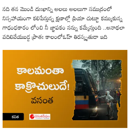
నది తన మొండి దుఃఖాన్ని అలలు అలలుగా సముద్రంలో
నిస్సహాయంగా కలిపేస్తున్న క్షణాల్లో ప్రియా చుట్టూ కమ్ముకున్న
గాఢంధకారం లోంచి నీ జ్ఞాపకం నన్ను కమ్మేస్తుంది ..అనాథలా
వదిలివేయబడ్డ ప్రాతః కాలంలోఓహ్ తిరస్కృతుడా ఇది