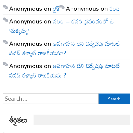
Anonymous
on
లైక్
Anonymous
on
కంచె
Anonymous
on
చలం – రచన ప్రపంచంలో ఓ
‘చుక్కమ్మ’
Anonymous
on
అవగాహన లేని విద్వేషపు మాటలే
పవన్ కళ్యాణ్ రాజకీయమా?
Anonymous
on
అవగాహన లేని విద్వేషపు మాటలే
పవన్ కళ్యాణ్ రాజకీయమా?
Search
for:
శీర్షికలు