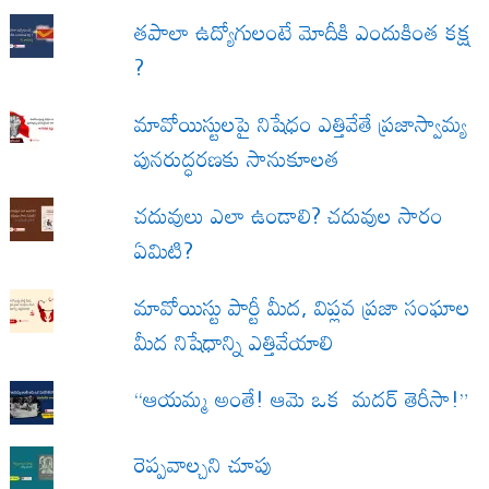
త‌పాలా ఉద్యోగులంటే మోదీకి ఎందుకింత కక్ష
?
మావోయిస్టులపై నిషేధం ఎత్తివేతే ప్రజాస్వామ్య
పునరుద్ధరణకు సానుకూలత
చదువులు ఎలా ఉండాలి? చదువుల సారం
ఏమిటి?
మావోయిస్టు పార్టీ మీద, విప్లవ ప్రజా సంఘాల
మీద నిషేధాన్ని ఎత్తివేయాలి
“ఆయమ్మ అంతే! ఆమె ఒక మదర్ తెరీసా!”
రెప్పవాల్చని చూపు