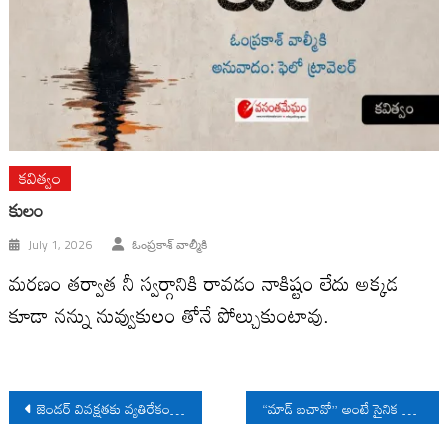
కవిత్వం
కులం
July 1, 2026
ఓంప్రకాశ్ వాల్మీకి
మరణం తర్వాత నీ స్వర్గానికి రావడం నాకిష్టం లేదు అక్కడ
కూడా నన్ను నువ్వుకులం తోనే పోల్చుకుంటావు.
Post
జెండర్ వివక్షతకు వ్యతిరేకంగా ఓయూలో విద్యార్థినుల పోరాటం
“మాడ్ బచావో” అంటే సైనిక బలగాల హత్యాకాండ
navigation