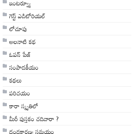
ఇంటర్వ్యూ
గెస్ట్ ఎడిటోరియల్
లోచూపు
అల‌నాటి క‌థ‌
ఓపన్ పేజ్
సంపాదకీయం
కథలు
పరిచయం
కారా స్మృతిలో
మీరీ పుస్తకం చదివారా ?
దండకారణ్య సమయం