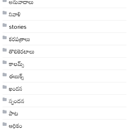
అనువాదాలు
నివాళి
stories
కరపత్రాలు
తొలికెరటాలు
కాలమ్స్
ఈబుక్స్
ఖండన
స్పందన
పాట
ఆర్థికం