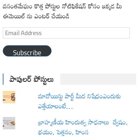
వసంతమేఘం కొత్త పోస్టుల నోటిఫికేషన్ కోసం ఇక్కడ మీ
ఈమెయిల్ ను ఎంటర్ చేయండి
Email
Address
Subscribe
పాపులర్ పోస్టులు
మావోయిస్టు పార్టీ మీద నిషేధంఎందుకు
ఎత్తేయాలంటే…
బ్రాహ్మణీయ హిందుత్వ సాధనాలు ద్వేషం,
భయం, పెత్తనం, హింస