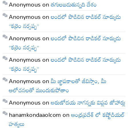
Anonymous
on
తగులబడుతున్నది దేశం
Anonymous
on
లందలో పొడిచిన రాడికల్ సూర్యుడు
“కర్రెం నర్సప్ప”
Anonymous
on
లందలో పొడిచిన రాడికల్ సూర్యుడు
“కర్రెం నర్సప్ప”
Anonymous
on
లందలో పొడిచిన రాడికల్ సూర్యుడు
“కర్రెం నర్సప్ప”
Anonymous
on
మీ జ్ఞాపకాలతో జీవిస్తాం, మీ
ఆలోచనలతో ముందుకుపోతాం
Anonymous
on
అరుణోదయ నాగన్నకు విప్లవ జోహార్లు
hanamkondaaolcom
on
ఆంధ్రప్రదేశ్ లో కష్టోడియల్
హత్యలు