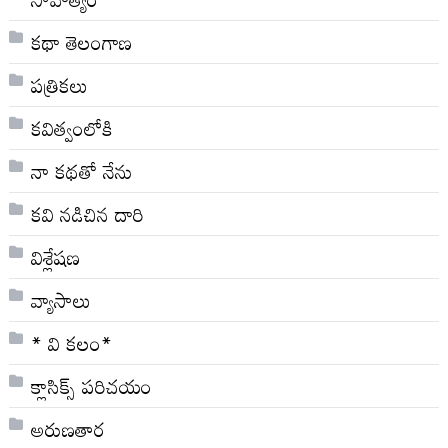
కథా తెలంగాణ
పత్రికలు
కవిత్వంలోకి
నా క‌థ‌తో నేను
కవి నడిచిన దారి
విశ్లేషణ
వ్యాసాలు
* వి క‌లం*
క్లాసిక్స్ ప‌రిచ‌యం
అరుణతార