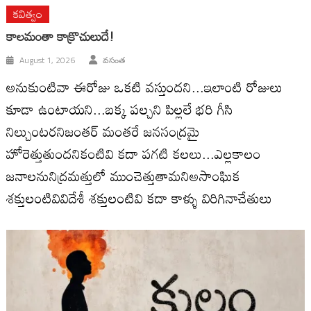
కవిత్వం
కాలమంతా కాక్రొచులుదే!
August 1, 2026
వసంత
అనుకుంటివా ఈరోజు ఒకటి వస్తుందని...ఇలాంటి రోజులు
కూడా ఉంటాయని...బక్క పల్చని పిల్లలే భరి గీసి
నిల్చుంటరనిజంతర్ మంతరే జనసంద్రమై
హోరెత్తుతుందనికంటివి కదా పగటి కలలు...ఎల్లకాలం
జనాలనునిద్రమత్తులో ముంచెత్తుతామనిఅసాంఘిక
శక్తులంటివివిదేశీ శక్తులంటివి కదా కాళ్ళు విరిగినాచేతులు