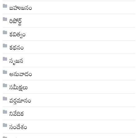
బహుజనం
రిపోర్ట్
కవిత్వం
కథనం
సృజన
అనువాదం
సమీక్షలు
వర్తమానం
నివేదిక
సందేశం