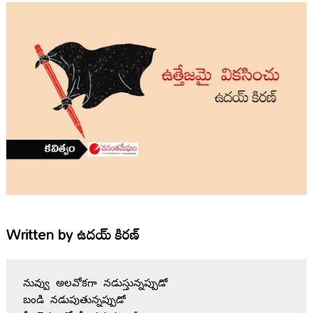
Written by
ఉదయ్ కిరణ్
నువ్వు అలవోకగా నడుస్తున్నప్పుడో 

బండి నడుపుతున్నప్పుడో 
