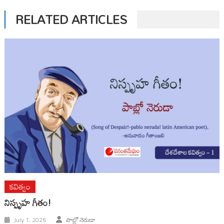
RELATED ARTICLES
కవిత్వం
నిస్పృహ గీతం!
July 1, 2026
పాబ్లో నెరుడా