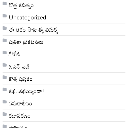
కొత్త కవిత్వం
Uncategorized
ఈ తరం సాహిత్య విమర్శ
పత్రికా ప్రకటనలు
కీనోట్
ఓపెన్ పేజీ
కొత్త పుస్తకం
కథ..కథయ్యిందా!
సమకాలీనం
కథావరణం
సాహిత్యం