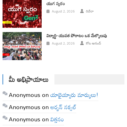
యుగ స్వ‌రం
August 2, 2026
రివేరా
విద్యార్థి- యువత పోరాటం ఒక మేల్కొలుపు
August 2, 2026
కోట ఆనంద్
మీ అభిప్రాయాలు
Anonymous
on
యాభైయ్యారు మార్కులు!
Anonymous
on
అర్బన్ నక్సల్
Anonymous
on
విత్తనం