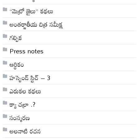
“మెట్రో జైలు” కథలు
అంతర్జాతీయ చిత్ర సమీక్ష
గల్పిక
Press notes
ఆర్ధికం
హస్బెండ్ స్టిచ్ – 3
ఎరుకల కథలు
క్యా చల్రా .?
సంస్మరణ
అలనాటి రచన