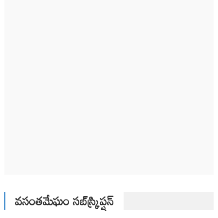
వసంతమేఘం సబ్‌స్క్రిప్షన్