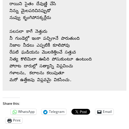
రాయిని సైతం దేవుణ్ణి చేసి 

నిన్ను మైలపరిచినప్పుడో 

నువ్వు కృంగిపోనక్కర్లేదు

సలసలా కాగే నెత్తురు 

నీ గుండెల్లో ఇంకా పచ్చిగానే పారుతుంది

నిజాల నీడలు ఎప్పటికీ కూలిపోవు

రేపటి ఘడియను మొలకెత్తించే సత్తువ

నిత్య కొలిమిలా ఊపిరి పోసుకుంటూ ఉంటుంది

పోరాట దారుల్లో సత్యాన్ని విప్లవించు

గళాలను, కలాలను కలుపుతూ 

Share this:
WhatsApp
Telegram
Email
Print