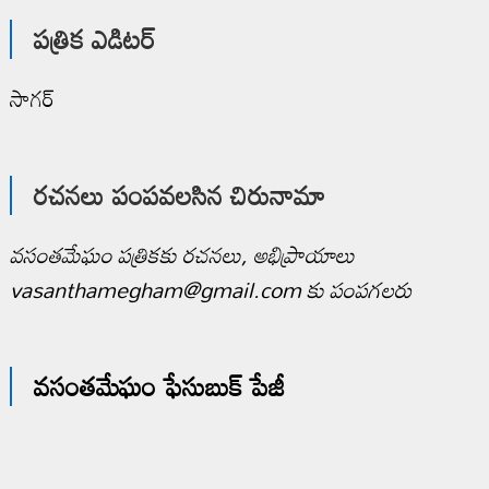
పత్రిక ఎడిటర్
సాగర్
రచనలు పంపవలసిన చిరునామా
వసంతమేఘం పత్రికకు రచనలు, అభిప్రాయాలు
vasanthamegham@gmail.com కు పంపగలరు
వసంతమేఘం ఫేసుబుక్ పేజీ