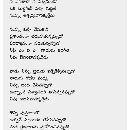
నీ వెనకాలో నీ పక్కనుండో 

ఒక బుల్డోజర్ వచ్చి గుద్దితే 

నువ్వు ఆశ్చర్యపోనక్కర్లేదు

నువ్వు కుర్చీ వేసుకొని 

ప్రశాంతంగా చదువుతున్నప్పుడో

పరధ్యానంగా పడుకున్నప్పుడో 

నీపై ఎం ఐ ఏ  దాడులు జరిగితే 

నీవు బెదిరిపోనక్కర్లేదు 

వాడు నిన్ను జైలుకు ఇడ్చికెళ్ళినప్పుడో

నాలుగు గోడల మధ్య 

నిన్ను బందీ చేసినప్పుడో 

ఉచ్ఛ్వాస నిశ్వాసలకి తావివ్వనప్పుడో 

నీవు అలసిపొనక్కర్లేదు

కొన్ని పుస్తకాలలో 

డార్విన్ సిద్ధాంతం తిసేసినప్పుడో

మత గ్రంథాలను ప్రబోధించినప్పుడో 
