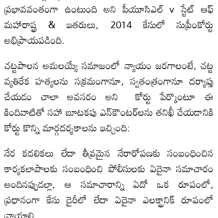
ప్రభావవంతంగా ఉంటుంది అని పీయూసిఎల్ v స్టేట్ ఆఫ్
మహారాష్ట్ర & ఇతరులు, 2014 కేసులో సుప్రీంకోర్టు
అభిప్రాయపడింది.
చట్టపాలన అమలయ్యే సమాజంలో న్యాయం జరగాలంటే, చట్ట
వ్యతిరేక హత్యలను సక్రమంగానూ, స్వతంత్రంగానూ దర్యాప్తు
చేయడం చాలా అవసరం అని కోర్టు పేర్కొంటూ ఈ
కిందివాటితో సహా బూటకపు ఎన్‌కౌంటర్‌లను తనిఖీ చేయడానికి
కోర్టు కొన్ని మార్గదర్శకాలను ఇచ్చింది:
నేర కదలికలు లేదా తీవ్రమైన నేరారోపణకు సంబంధించిన
కార్యకలాపాలకు సంబంధించి పోలీసులకు ఏదైనా సమాచారం
అందినప్పుడల్లా, ఆ సమాచారాన్ని ఏదో ఒక రూపంలో,
ప్రధానంగా కేసు డైరీలో లేదా ఏదైనా ఎలక్ట్రానిక్ రూపంలో
వ్రాయాలి.