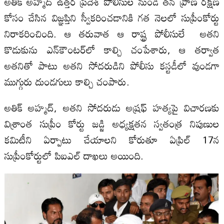
అతిక్ అహ్మద్ ఉత్తర ప్రదేశ్ పోలీసుల నుండి తన ప్రాణ రక్షణ
కోసం చేసిన విజ్ఞప్తిని స్వీకరించడానికి గత నెలలో సుప్రీంకోర్టు
నిరాకరించింది. ఆ తరువాత ఆ రాష్ట్ర పోలీసులే అతని
కొడుకును ఎన్‌కౌంటర్‌లో కాల్చి చంపేశారు, ఆ తర్వాత
అతనితో పాటు అతని సోదరుడిని పోలీసు కస్టడీలో వుండగా
ముగ్గురు దుండగులు కాల్చి చంపారు.
అతిక్ అహ్మద్, అతని సోదరుడు అష్రఫ్ హత్యపై విచారణకు
విశ్రాంత సుప్రీం కోర్టు జడ్జి అధ్యక్షతన స్వతంత్ర నిపుణుల
కమిటీని ఏర్పాటు చేయాలని కోరుతూ ఏప్రిల్ 17న
సుప్రీంకోర్టులో పిఐఎల్ దాఖలు అయింది.