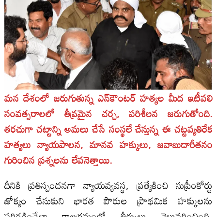
మన దేశంలో జరుగుతున్న ఎన్‌కౌంటర్ హత్యల మీద ఇటీవలి
సంవత్సరాలలో తీవ్రమైన చర్చ, పరిశీలన జరుగుతోంది.
తరచుగా చట్టాన్ని అమలు చేసే సంస్థలే చేస్తున్న ఈ చట్టవ్యతిరేక
హత్యలు న్యాయపాలన, మానవ హక్కులు, జవాబుదారీతనం
గురించిన ప్రశ్నలను లేవనెత్తాయి.
దీనికి ప్రతిస్పందనగా న్యాయవ్యవస్థ, ప్రత్యేకించి సుప్రీంకోర్టు
జోక్యం చేసుకుని భారత పౌరుల ప్రాథమిక హక్కులను
పరిరక్షించేలా కాలక్రమంలో తీర్పులు వెలువరించింది.