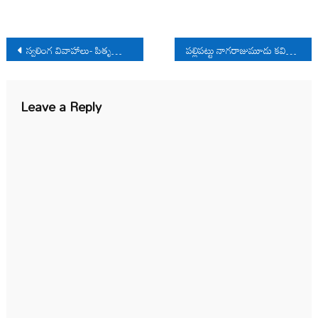
Post
స్వలింగ వివాహాలు- పితృస్వామిక కుటుంబ వ్యవస్థ
పల్లిపట్టు నాగరాజుమూడు కవితలు
navigation
Leave a Reply