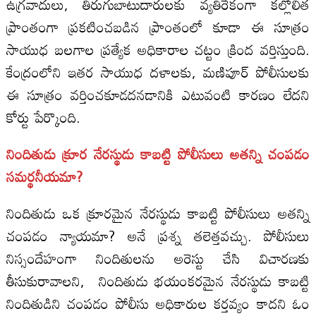
ఉగ్రవాదులు, తిరుగుబాటుదారులకు వ్యతిరేకంగా కల్లోలిత
ప్రాంతంగా ప్రకటించబడిన ప్రాంతంలో కూడా ఈ సూత్రం
సాయుధ బలగాల ప్రత్యేక అధికారాల చట్టం క్రింద వర్తిస్తుంది.
కేంద్రంలోని ఇతర సాయుధ దళాలకు, మణిపూర్ పోలీసులకు
ఈ సూత్రం వర్తించకూడదనడానికి ఎటువంటి కారణం లేదని
కోర్టు పేర్కొంది.
నిందితుడు క్రూర నేరస్థుడు కాబట్టి పోలీసులు అతన్ని చంపడం
సమర్థనీయమా?
నిందితుడు ఒక క్రూరమైన నేరస్థుడు కాబట్టి పోలీసులు అతన్ని
చంపడం న్యాయమా? అనే ప్రశ్న తలెత్తవచ్చు. పోలీసులు
నిస్సందేహంగా నిందితులను అరెస్టు చేసి విచారణకు
తీసుకురావాలని, నిందితుడు భయంకరమైన నేరస్థుడు కాబట్టి
నిందితుడిని చంపడం పోలీసు అధికారుల కర్తవ్యం కాదని ఓం