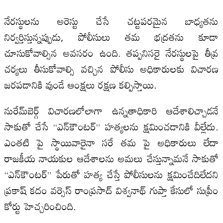
నేరస్థులను అరెస్టు చేసే చట్టపరమైన బాధ్యతను
నిర్వర్తిస్తున్నప్పుడు, పోలీసులు తమ భద్రతను కూడా
చూసుకోవాల్సిన అవసరం ఉంది. తప్పనిసరై నేరస్థులపై తీవ్ర
చర్యలు తీసుకోవాల్సి వచ్చిన పోలీసు అధికారులకు విచారణ
జరపడానికి వుండే ఆంక్షలు రక్షణ కల్పిస్తాయి.
నురేమ్‌బెర్గ్ విచారణలోలాగా ఉన్నతాధికారి ఆదేశాలిచ్చాడనే
సాకుతో చేసే “ఎన్‌కౌంటర్” హత్యలను క్షమించడానికి వీల్లేదు.
ఎంతటి పై స్థాయివారైనా సరే తమ పై అధికారులు లేదా
రాజకీయ నాయకుల ఆదేశాలను అమలు చేస్తున్నామనే సాకుతో
“ఎన్‌కౌంటర్” పేరుతో హత్య చేస్తే పోలీసులను క్షమించేదిలేదని
ప్రకాష్ కదం వర్సెస్ రాంప్రసాద్ విశ్వనాథ్ గుప్తా కేసులో సుప్రీం
కోర్టు హెచ్చరించింది.