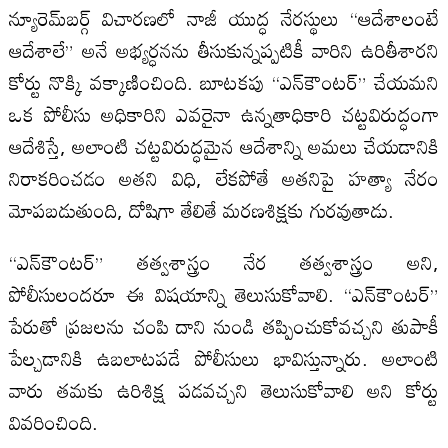
న్యూరెమ్‌బర్గ్ విచారణలో నాజీ యుద్ధ నేరస్థులు “ఆదేశాలంటే
ఆదేశాలే” అనే అభ్యర్ధనను తీసుకున్నప్పటికీ వారిని ఉరితీశారని
కోర్టు నొక్కి వక్కాణించింది. బూటకపు “ఎన్‌కౌంటర్” చేయమని
ఒక పోలీసు అధికారిని ఎవరైనా ఉన్నతాధికారి చట్టవిరుద్ధంగా
ఆదేశిస్తే, అలాంటి చట్టవిరుద్ధమైన ఆదేశాన్ని అమలు చేయడానికి
నిరాకరించడం అతని విధి, లేకపోతే అతనిపై హత్యా నేరం
మోపబడుతుంది, దోషిగా తేలితే మరణశిక్షకు గురవుతాడు.
“ఎన్‌కౌంటర్” తత్వశాస్త్రం నేర తత్వశాస్త్రం అని,
పోలీసులందరూ ఈ విషయాన్ని తెలుసుకోవాలి. “ఎన్‌కౌంటర్”
పేరుతో ప్రజలను చంపి దాని నుండి తప్పించుకోవచ్చని తుపాకీ
పేల్చడానికి ఉబలాటపడే పోలీసులు భావిస్తున్నారు. అలాంటి
వారు తమకు ఉరిశిక్ష పడవచ్చని తెలుసుకోవాలి అని కోర్టు
వివరించింది.