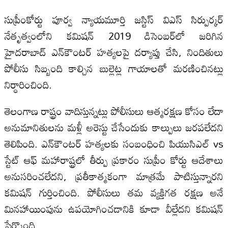
సుప్రీంకోర్టు పూర్వ న్యాయమూర్తి జస్టిస్ విఎస్ సిర్పుర్కర్
నేతృత్వంలోని కమిషన్ 2019 డిసెంబర్‌లో జరిగిన
హైదరాబాద్ ఎన్‌కౌంటర్ హత్యలపై దర్యాప్తు చేసి, నిందితులు
పోలీసు సిబ్బంది కాల్చిన బుల్లెట్ల గాయాలతో మరణించినట్లు
నిర్ధారించింది.
తెలంగాణ రాష్ట్రం వాదిస్తున్నట్లు పోలీసులు ఆత్మరక్షణ కోసం లేదా
అనుమానితులను మళ్లీ అరెస్టు చేసేందుకు కాల్పులు జరపలేదని
తెలిపింది. ఎన్‌కౌంటర్ హత్యలకు సంబంధించి పియుసిఎల్ vs
స్టేట్ ఆఫ్ మహారాష్ట్రలో తీర్పు ప్రకారం సుప్రీం కోర్టు ఆదేశాలు
అనుసరించలేదని, ప్రతీకాత్మకంగా మాత్రమే పాటిస్తున్నారని
కమిషన్ గుర్తించింది. పోలీసులు తమ వ్యక్తిగత రక్షణ అనే
మినహాయింపును ఉపయోగించడానికి కూడా వీల్లేదని కమిషన్
పేర్కొంది.