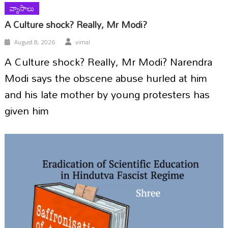
వ్యాసాలు
A Culture shock? Really, Mr Modi?
August 8, 2026
vimal
A Culture shock? Really, Mr Modi? Narendra
Modi says the obscene abuse hurled at him
and his late mother by young protesters has
given him