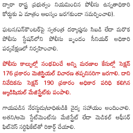
ద్వారా రాష్ట్ర ప్రభుత్వం నియమించిన పోలీసు ఉన్నతాధికారి
కోర్టుకు ఏ మాత్రం ఆలస్యం జరగకుండా సమర్పించాలి).
ఘటన/ఎన్‌కౌంటర్‌పై స్వతంత్ర దర్యాప్తును సిఐడి లేదా మరొక
పోలీసు స్టేషన్‌లోని పోలీసు బృందం సీనియర్ అధికారి
పర్యవేక్షణలో నిర్వహించాలి.
పోలీసు కాల్పుల్లో సంభవించే అన్ని మరణాల కేసుల్లో సెక్షన్
176 ప్రకారం మెజిస్ట్రియల్ విచారణ తప్పనిసరిగా జరగాలి. దాని
నివేదికను సెక్షన్ 190 ప్రకారం అధికార పరిధి కలిగిన
జ్యుడిషియల్ మేజిస్ట్రేట్‌కు పంపాలి.
గాయపడిన నేరస్థుడు/బాధితుడికి వైద్య సహాయం అందించాలి.
అతని/ఆమె స్టేట్‌మెంట్‌ను మేజిస్ట్రేట్ లేదా మెడికల్ ఆఫీసర్
ఫిట్‌నెస్ సర్టిఫికేట్‌తో రికార్డ్ చేయాలి.