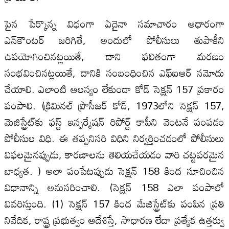
పైన పేర్కొన్న విధంగా ఏదైనా సమాచారం ఆధారంగా
ఎన్‌కౌంటర్ జరిగితే, అందులో పోలీసులు తుపాకీని
ఉపయోగించినట్లయితే, దాని ఫలితంగా మరణం
సంభవించినట్లయితే, దానికి సంబంధించిన ఎఫ్ఐఆర్ నమోదు
చేయాలి. ఎలాంటి ఆలస్యం లేకుండా కోడ్ సెక్షన్ 157 ప్రకారం
పంపాలి. (క్రిమినల్ ప్రొసీజర్ కోడ్, 1973లోని సెక్షన్ 157,
మెజిస్ట్రేట్‌కు ఫస్ట్ ఇన్ఫర్మేషన్ రిపోర్ట్ కాపీని వెంటనే పంపడం
పోలీసుల విధి. ఈ తప్పనిసరి విధిని నిర్వర్తించడంలో పోలీసులు
విఫలమైనప్పుడు, కారణాలను తెలియచేయడం వారి చట్టపరమైన
బాధ్యత. ) అలా పంపేటప్పుడు సెక్షన్ 158 కింద సూచించిన
విధానాన్ని అనుసరించాలి. (సెక్షన్ 158 ఎలా పంపాలో
వివరిస్తుంది. (1) సెక్షన్ 157 కింద మేజిస్ట్రేట్‌కు పంపిన ప్రతి
నివేదిక, రాష్ట్ర ప్రభుత్వం ఆదేశిస్తే, సాధారణ లేదా ప్రత్యేక ఉత్తర్వు