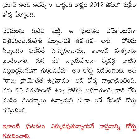
ప్రకాష్ అండ్ అదర్స్ v. జార్ఖండ్ రాష్ట్రం 2012 కేసులో సుప్రీం
కోర్టు పేర్కొంది.
నేరస్థులను తుడిచి పెట్టి, ఆ ఘటనను ఎన్‌కౌంటర్‌గా
చిత్రీకరించే,తుపాకి పేల్చడానికి తహతహ లాడే పోలీసు
సిబ్బందిని పదేపదే హెచ్చరించాము, ఇలాంటి హత్యలను
ఖండించాలి. మన నేర న్యాయపాలనా వ్యవస్థ వాటిని
చట్టబద్ధమైనవిగా గుర్తించలేదు” అని కోర్టు వివరించింది. అది
“రాజ్య ప్రాయోజిత ఉగ్రవాదం” అని కోర్టు వ్యాఖ్యానించింది.
తమ విధి నిర్వహణలో ఉన్న పోలీసు అధికారులపై దాడి చేసి
చంపిన సందర్భాలు ఉన్నాయని కూడా ఇదే కేసులో కోర్టు
గుర్తించింది.
ఇలాంటి ఘటనలు ఎక్కువవుతున్నాయనే వాస్తవాన్ని కోర్టు
గమనించాలి.