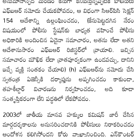
అనుమానాస్పద మరణం కేసుగా కనిపిస్తున్నప్పటికి పోలీసులు
ఎఫ్‌ఐఆర్ నమోదు చేయకపోవడం, ఆ విధంగా సిఆర్‌పిసి సెక్షన్
154 ఆదేశాన్ని ఉల్లంఘించడం, (కేసుపెట్టదగిన నేరం
విషయంలో పోలీసు స్టేషన్‌కు బాధ్యత వహించే పోలీసు
అధికారికి అందించిన ఏదైనా సమాచారం, అతను లేదా అతని
ఆదేశానుసారం ఎఫ్‌ఐఆర్ రిజిస్టర్‌లో వ్రాయాలి. ఇచ్చిన
సమాచారం మౌఖిక లేదా వ్రాతపూర్వకంగా ఉండవచ్చు, దానిని
ఇచ్చే వ్యక్తి సంతకం చేయాలి) (h) ఎఫ్‌ఐఆర్‌ను నమోదు చేసి
స్వతంత్ర ఏజెన్సీకి దర్యాప్తును అప్పగించడం కాకుండా,
తహశీల్దార్ విచారణను నిర్వహించడం, అది కూడా
సంతృప్తికరంగా లేని పద్ధతిలో లేకపోవడం.
2003లో జాతీయ మానవ హక్కుల కమిషన్ జారీ చేసిన
మార్గదర్శకాలను అనుసరించడానికి పోలీసులు నిరాకరించడం
ఆందోళన కలిగిస్తోందని కోర్టు వ్యాఖ్యానించింది. ఎన్‌కౌంటర్