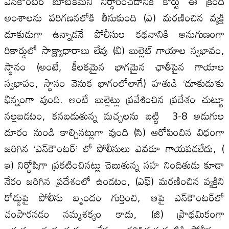
ఎన్‌కౌంటర్ బూటకమని నిర్ధారించడానికి కోర్టు ఈ క్రింది
అంశాలను పరిగణనలోకి తీసుకుంది (ఎ) మరణించిన వ్యక్తి
దూకుడుగా ఉన్నాడనే పోలీసుల కథనానికి అనుగుణంగా
రికార్డులో సాక్ష్యాధారాలు లేవు (బి) బుల్లెట్ గాయాల స్వభావం,
స్థానం (అంటే, కీలకమైన భాగమైన ఛాతీపైన గాయాల
స్వభావం, స్థానం వెనుక భాగంలోలాగే) హతుడి ‘దూకుడు’కు
భిన్నంగా వుంది. అంటే బుల్లెట్లు ప్రవేశించిన ప్రదేశం చుట్టూ
నల్లబడటం, కనబడుతున్న మచ్చలను బట్టి 3-8 అడుగుల
దూరం నుండి కాల్చినట్లుగా వుంది (సి) ఆరోపించిన విధంగా
జరిగిన ‘ఎన్‌కౌంటర్‌’ లో పోలీసులు ఎవరూ గాయపడలేదు, (
ఇ) నిర్దోషిగా ప్రకటించినట్లు చెబుతున్న సహ నిందితుడు కూడా
నేరం జరిగిన ప్రదేశంలో ఉండటం, (ఎఫ్) మరణించిన వ్యక్తిని
రోడ్డుపై పోలీసు బృందం గుర్తించి, ఆపై ఎన్‌కౌంటర్‌లో
చంపారనడం నమ్మశక్యం కాదు, (జి) ప్రాథమికంగా