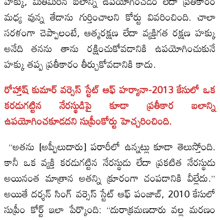
హక్కు, మితిమీరిన బలాన్ని ఉపయోగించడం లేదా ప్రతీకారం
మధ్య వున్న తేడాను గుర్తించాలని కోర్టు వివరించింది. చాలా
సరళంగా చెప్పాలంటే, ఆత్మరక్షణ లేదా వ్యక్తిగత రక్షణ హక్కు
అనేది తనను తాను రక్షించుకోవడానికి ఉపయోగించుకునే
హక్కు తప్ప ప్రతీకారం తీర్చుకోవడానికి కాదు.
రోహ్తాష్ కుమార్ వర్సెస్ స్టేట్ ఆఫ్ హర్యానా-2013 కేసులో ఒక
కరడుగట్టిన నేరస్థుడిపై కూడా ప్రతీకార బలాన్ని
ఉపయోగించకూడదని సుప్రీంకోర్టు హెచ్చరించింది.
“అతను [అప్పీలుదారు] పరారీలో ఉన్నట్లు కూడా తెలుస్తోంది.
కానీ ఒక వ్యక్తి కరడుగట్టిన నేరస్థుడు లేదా ప్రకటిత నేరస్థుడు
అయినంత మాత్రాన అతన్ని క్రూరంగా చంపడానికి వీల్లేదు.”
అయితే దర్శన్ సింగ్ వర్సెస్ స్టేట్ ఆఫ్ పంజాబ్, 2010 కేసులో
సుప్రీం కోర్ట్ ఇలా పేర్కొంది: “దురాక్రమణదారు వల్ల మరణం