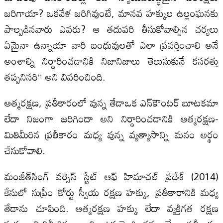
జరిగాయా? ఒకవేళ జరిగివుంటే, మానవ హక్కుల ఉల్లంఘనకు
పాల్పడినవారు ఎవరు? ఆ తదుపరి తీసుకోవాల్సిన చర్యలు
ఏమైనా ఉన్నాయా వారి బంధువులతో ఎలా ప్రవర్తించాలి అనే
అంశాల్ని నిర్ధారించడానికి నిజానిజాలు తెలుసుకునే కసరత్తు
తప్పనిసరి” అని వివరించింది.
ఆత్మరక్షణ, ప్రతీకారంలో వున్న తేడాఒక ఎన్‌కౌంటర్‌ బూటకమా
లేదా నిజంగా జరిగిందా అని నిర్ధారించడానికి ఆత్మరక్షణ-
మితిమీరిన ప్రతీకారం మధ్య వున్న వ్యత్యాసాన్ని మనం అర్థం
చేసుకోవాలి.
మంజీత్‌సింగ్ వర్సెస్ స్టేట్ ఆఫ్ హిమాచల్ ప్రదేశ్ (2014)
కేసులో సుప్రీం కోర్టు స్వీయ రక్షణ హక్కు, ప్రతీకారానికి మధ్య
తేడాను చూపింది. ఆత్మరక్షణ హక్కు లేదా వ్యక్తిగత రక్షణ