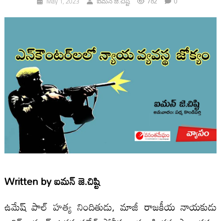
782
0
May 1, 2023
ఐమన్ జె.చిష్టి
Written by
ఐమన్ జె.చిష్టి
ఉమేష్ పాల్ హత్య నిందితుడు, మాజీ రాజకీయ నాయకుడు