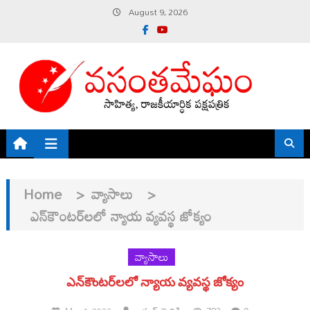
Skip
August 9, 2026
to
content
Home
>
వ్యాసాలు
>
ఎన్‌కౌంటర్‌లలో న్యాయ వ్యవస్థ జోక్యం
వ్యాసాలు
ఎన్‌కౌంటర్‌లలో న్యాయ వ్యవస్థ జోక్యం