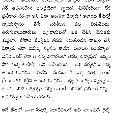
సరే అవసరమైన బలప్రయోగ స్థాయిని మితిమీరిందా లేక
ప్రతీకార చర్యనా అని ఎలా అంచనా వేస్తారు? ఇలాంటి కేసుల్లో
న్యాయస్థానం చేసే పరిశీలన వల్ల మిలిటెంట్లు,
తిరుగుబాటుదారులు, ఉగ్రవాదులతో ఒక చేతిని వెనుకకు
కట్టుకొని పోరాడే పరిస్థితికి తనను నెడుతుందని రాజ్యం చేసే
ఫిర్యాదు లేదా విమర్శ సరైనది కాదని, ఇలాంటి సందర్భాల్లో
ఎన్‌కౌంటర్ లేదా ఆ చర్య విచారణలో లేదని, దర్యాప్తులో ఉన్నది
పొగ వచ్చే తుపాకి” అని జోడించింది. “ఒక చర్యలో బలాన్ని
ఉపయోగించడం, ఈగను చంపడానికి పెద్ద సుత్తి లాంటి
ప్రాణాంతక శక్తిని ఉపయోగించడం మధ్య గుణాత్మక వ్యత్యాసం
ఉంది; ఒకటి ఆత్మరక్షణ చర్య అయితే మరొకటి ప్రతీకార చర్య.”
అని కోర్టు అభిప్రాయపడింది.
ఇదే కేసులో నాగా పీపుల్స్ మూవ్‌మెంట్ ఆఫ్ హ్యూమన్ రైట్స్