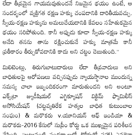
లేదా తీవ్రమైన గాయమవుతుందనే నిజమైన భయం ఉంటే, ఆ
సందర్భంలో వ్యక్తిగత రక్షణ హక్కు చంపడానికి దారితీయవచ్చు.
స్వీయ-రక్షణ హక్కును అమలుచేయడానికి కేవలం సహేతుకమైన
భయం సరిపోతుంది. కానీ అప్పుడు కూడా స్వీయ-రక్షణ హక్కు
అనేది తనను తాను రక్షించుకునే హక్కు మాత్రమే కానీ
ప్రతీకారం తీర్చుకోవడానికి కాదు అని చట్టం చెబుతుంది.”
మిలిటెంట్లు, తిరుగుబాటుదారులు లేదా తీవ్రవాదులు అని
బాధితులపై ఆరోపణలు వచ్చినప్పుడు న్యాయస్థానాల ముందున్న
సమస్య చాలా ఇబ్బందికరంగా మారుతుందని అని అంటూ
ఎక్స్‌ట్రా జ్యుడీషియల్ ఎగ్జిక్యూషన్ విక్టిమ్ ఫ్యామిలీస్
అసోసియేషన్ (చట్టవ్యతిరేక హత్యల బాధిత కుటుంబాల
సంఘం) & మరొకరు v.యూనియన్ ఆఫ్ ఇండియా &
మరొకరు-2016 కేసులో సుప్రీం కోర్టు ఒక ముఖ్యమైన పరిశీలన
చేసింది. “అటువంటి సందర్భాలలో (కోర్టుతో సహా) ఎవరైనా