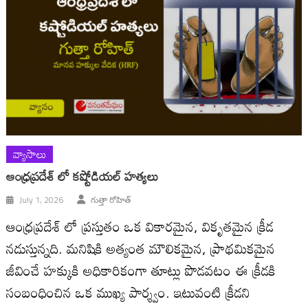
వ్యాసాలు
ఆంధ్రప్రదేశ్ లో కష్టోడియల్ హత్యలు
July 1, 2026
గుత్తా రోహిత్
ఆంధ్రప్రదేశ్ లో ప్రస్తుతం ఒక వికారమైన, వికృతమైన క్రీడ
నడుస్తున్నది. మనిషికి అత్యంత మౌలికమైన, ప్రాథమికమైన
జీవించే హక్కుకి అధికారికంగా తూట్లు పొడవటం ఈ క్రీడకి
సంబంధించిన ఒక ముఖ్య పార్శ్వం. ఇటువంటి క్రీడని