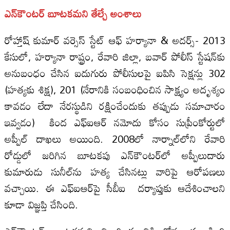
ఎన్‌కౌంటర్ బూటకమని తేల్చే అంశాలు
రోహ్తాష్ కుమార్ వర్సెస్ స్టేట్ ఆఫ్ హర్యానా & అదర్స్- 2013
కేసులో, హర్యానా రాష్ట్రం, రేవారి జిల్లా, బవార్ పోలీస్ స్టేషన్‌కు
అనుబంధం చేసిన ఐదుగురు పోలీసులపై ఐపిసి సెక్షన్లు 302
(హత్యకు శిక్ష), 201 (నేరానికి సంబంధించిన సాక్ష్యం అదృశ్యం
కావడం లేదా నేరస్థుడిని రక్షించేందుకు తప్పుడు సమాచారం
ఇవ్వడం) కింద ఎఫ్‌ఐఆర్ నమోదు కోసం సుప్రీంకోర్టులో
అప్పీల్ దాఖలు అయింది. 2008లో నార్నాల్‌లోని రేవారి
రోడ్డులో జరిగిన బూటకపు ఎన్‌కౌంటర్‌లో అప్పీలుదారు
కుమారుడు సునీల్‌ను హత్య చేసినట్లు వారిపై ఆరోపణలు
వచ్చాయి. ఈ ఎఫ్‌ఐఆర్‌పై సీబీఐ దర్యాప్తుకు ఆదేశించాలని
కూడా విజ్ఞప్తి చేసింది.