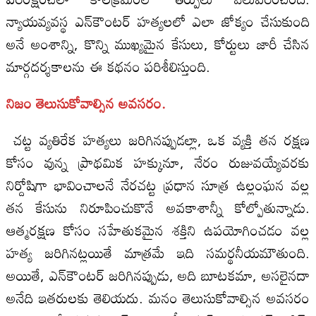
న్యాయవ్యవస్థ ఎన్‌కౌంటర్ హత్యలలో ఎలా జోక్యం చేసుకుంది
అనే అంశాన్ని, కొన్ని ముఖ్యమైన కేసులు, కోర్టులు జారీ చేసిన
మార్గదర్శకాలను ఈ కథనం పరిశీలిస్తుంది.
నిజం తెలుసుకోవాల్సిన అవసరం.
చట్ట వ్యతిరేక హత్యలు జరిగినప్పుడల్లా, ఒక వ్యక్తి తన రక్షణ
కోసం వున్న ప్రాథమిక హక్కునూ, నేరం రుజువయ్యేవరకు
నిర్దోషిగా భావించాలనే నేరచట్ట ప్రధాన సూత్ర ఉల్లంఘన వల్ల
తన కేసును నిరూపించుకొనే అవకాశాన్నీ కోల్పోతున్నాడు.
ఆత్మరక్షణ కోసం సహేతుకమైన శక్తిని ఉపయోగించడం వల్ల
హత్య జరిగినట్లయితే మాత్రమే ఇది సమర్థనీయమౌతుంది.
అయితే, ఎన్‌కౌంటర్ జరిగినప్పుడు, అది బూటకమా, అసలైనదా
అనేది ఇతరులకు తెలియదు. మనం తెలుసుకోవాల్సిన అవసరం