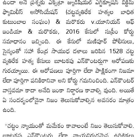
ఉందా అనే ప్రశ్నకు ఎక్స్‌ట్రా జ్యుడీషియల్ ఎగ్జిక్యూషన్ విక్టిమ్
ఫ్యామిలీస్ అసోసియేషన్ (చట్టవ్యతిరేక హత్యల బాధిత
కుటుంబాల సంఘం) & మరొకరు v.యూనియన్ ఆఫ్
ఇండియా & మరొకరు, 2016 కేసులో సుప్రీం కోర్టు
సమాధానం ఇచ్చింది. ఈ కేసులో మణిపూర్ పోలీసులు,
సైన్యంతో సహా కేంద్ర సాయుధ దళాలు జరిపిన 1528 చట్ట
వ్యతిరేక హత్య కేసులు బూటకపు ఎన్‌కౌంటర్లుగా ఆరోపణకు
గురయ్యాయి. ఈ ఆరోపణలు పూర్తిగా లేదా పాక్షికంగా నిజమా
లేదా పూర్తిగా పనికిరానివా అని కోర్టు గమనించింది. ఎన్‌కౌంటర్
వాస్తవమా కాదా అనేది ఇంకా నిర్ధారణ కావాల్సి వుంది. అయితే
ఏ సందర్భంలోనైనా నిజం తెలుసుకోవాల్సిన అవసరం మాత్రం
ఉంది.
“చట్టం న్యాయంతో మమేకం కావాలంటే నిజం తెలుసుకోవాలి.
బూటకపు ఎన్‌కౌంటర్లు లేదా న్యాయవిరుద్ధమైన ఉరిశిక్షలు