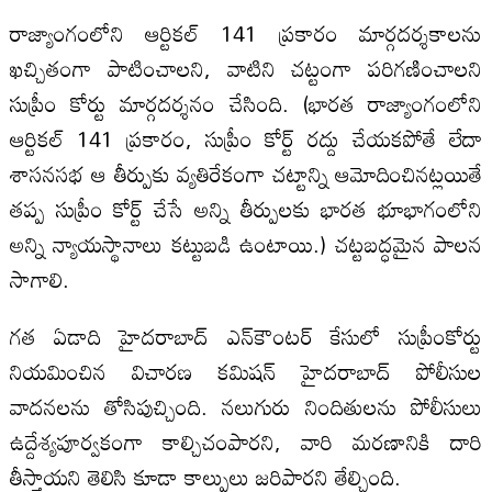
రాజ్యాంగంలోని ఆర్టికల్ 141 ప్రకారం మార్గదర్శకాలను
ఖచ్చితంగా పాటించాలని, వాటిని చట్టంగా పరిగణించాలని
సుప్రీం కోర్టు మార్గదర్శనం చేసింది. (భారత రాజ్యాంగంలోని
ఆర్టికల్ 141 ప్రకారం, సుప్రీం కోర్ట్ రద్దు చేయకపోతే లేదా
శాసనసభ ఆ తీర్పుకు వ్యతిరేకంగా చట్టాన్ని ఆమోదించినట్లయితే
తప్ప సుప్రీం కోర్ట్ చేసే అన్ని తీర్పులకు భారత భూభాగంలోని
అన్ని న్యాయస్థానాలు కట్టుబడి ఉంటాయి.) చట్టబద్ధమైన పాలన
సాగాలి.
గత ఏడాది హైదరాబాద్‌ ఎన్‌కౌంటర్‌ కేసులో సుప్రీంకోర్టు
నియమించిన విచారణ కమిషన్‌ హైదరాబాద్‌ పోలీసుల
వాదనలను తోసిపుచ్చింది. నలుగురు నిందితులను పోలీసులు
ఉద్దేశ్యపూర్వకంగా కాల్చిచంపారని, వారి మరణానికి దారి
తీస్తాయని తెలిసి కూడా కాల్పులు జరిపారని తేల్చింది.