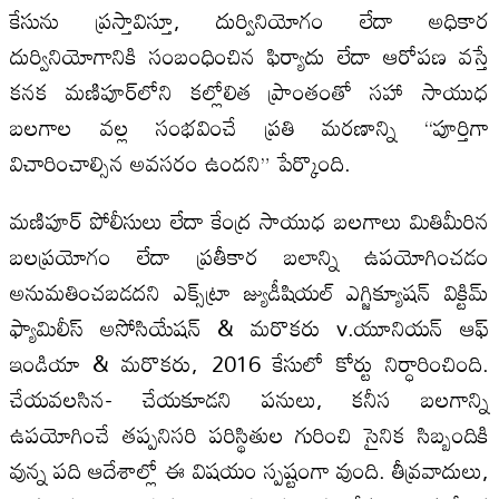
కేసును ప్రస్తావిస్తూ, దుర్వినియోగం లేదా అధికార
దుర్వినియోగానికి సంబంధించిన ఫిర్యాదు లేదా ఆరోపణ వస్తే
కనక మణిపూర్‌లోని కల్లోలిత ప్రాంతంతో సహా సాయుధ
బలగాల వల్ల సంభవించే ప్రతి మరణాన్ని “పూర్తిగా
విచారించాల్సిన అవసరం ఉందని” పేర్కొంది.
మణిపూర్ పోలీసులు లేదా కేంద్ర సాయుధ బలగాలు మితిమీరిన
బలప్రయోగం లేదా ప్రతీకార బలాన్ని ఉపయోగించడం
అనుమతించబడదని ఎక్స్‌ట్రా జ్యుడీషియల్ ఎగ్జిక్యూషన్ విక్టిమ్
ఫ్యామిలీస్ అసోసియేషన్ & మరొకరు v.యూనియన్ ఆఫ్
ఇండియా & మరొకరు, 2016 కేసులో కోర్టు నిర్ధారించింది.
చేయవలసిన- చేయకూడని పనులు, కనీస బలగాన్ని
ఉపయోగించే తప్పనిసరి పరిస్థితుల గురించి సైనిక సిబ్బందికి
వున్న పది ఆదేశాల్లో ఈ విషయం స్పష్టంగా వుంది. తీవ్రవాదులు,