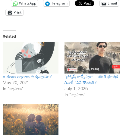
WhatsApp
Telegram
Email
Print
Related
ఆ త‌ల్లుల త్యాగాలు గుర్తున్నాయా?
“ప్రశ్నిస్తే కాల్చేస్తాం” – భరత్ భూషణ్
May 20, 2021
తివారీ “ఎన్ కౌంటర్?”
In "వ్యాసాలు"
July 1, 2026
In "వ్యాసాలు"