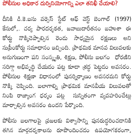
పోలీసుల అధికార దుర్వినియోగాన్ని ఎలా తనిఖీ చేయాలి?
దీనికి డి.కె.బసు వర్సెస్ స్టేట్ ఆఫ్ వెస్ట్ బెంగాల్ (1997)
కేసులో,. చర్య పారదర్శకత, జవాబుదారీతనం బహుశా ఈ
కోర్టు నొక్కిచెప్పాల్సిన రెండు సాధ్యమైన రక్షణలు అని
సుప్రీంకోర్టు సమాధానం ఇచ్చింది. ప్రాథమిక మానవ విలువలకు
అనుగుణంగా పని సంస్కృతి, శిక్షణ, పోలీసు బలగం ధోరణిని
సరిగ్గా అభివృద్ధి చేయడం పట్ల కూడా శ్రద్ధ పెట్టడం అవసరం.
పోలీసుల శిక్షణా విధానంలో పునర్నిర్మాణం అవసరమని కోర్టు
నొక్కి చెప్పింది. బలాగాల్ని ప్రాథమిక మానవీయ విలువలతో
నింపి రాజ్యాంగ ధర్మం పట్ల సున్నితంగా వ్యవహరించేట్లు
మార్చాల్సిన అవసరం ఉందని పేర్కొంది.
పోలీసు బలగాలపై ప్రజలకు విశ్వాసాన్ని పునరుద్ధరించడానికి
తగిన మార్గదర్శకాలను రూపొందించడం ఉపయోగకరంగా,