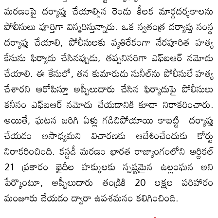
మరణంపై దర్యాప్తు చేయాల్సిన రెండు కీలక మార్గదర్శకాలను
పోలీసులు పూర్తిగా విస్మరిస్తున్నారు. ఒక స్వతంత్ర దర్యాప్తు సంస్థ
దర్యాఫ్తు చేయాలి, పోలీసులకు వ్యతిరేకంగా నేరపూరిత హత్య
కేసును ఫిర్యాదు చేసినప్పుడు, తప్పనిసరిగా ఎఫ్‌ఐఆర్ నమోదు
చేయాలి. ఈ కేసులో, తన కుమారుడు సునీల్‌ను పోలీసులే హత్య
చేశారని ఆరోపిస్తూ అప్పీలుదారు చేసిన ఫిర్యాదుపై పోలీసులు
కనీసం ఎఫ్‌ఐఆర్ నమోదు చేయడానికి కూడా నిరాకరించారు.
అయితే, ఘటన జరిగి ఏళ్లు గడిచిపోయాయి కాబట్టి దర్యాప్తు
చేయడం అసాధ్యమని విచారణకు ఆదేశించేందుకు కోర్టు
నిరాకరించింది. కస్టడీ మరణం భారత రాజ్యాంగంలోని ఆర్టికల్
21 ప్రకారం ఖైదీల హక్కులకు స్పష్టమైన ఉల్లంఘన అని
పేర్కొంటూ, అప్పీలుదారు తండ్రికి 20 లక్షల పరిహారం
మంజూరు చేయడం ద్వారా ఉపశమనం కలిగించింది.