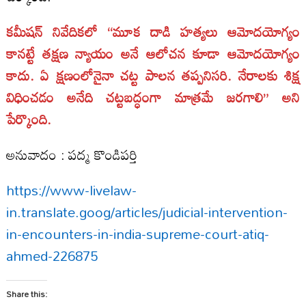
కమీషన్ నివేదికలో “మూక దాడి హత్యలు ఆమోదయోగ్యం
కానట్టే తక్షణ న్యాయం అనే ఆలోచన కూడా ఆమోదయోగ్యం
కాదు. ఏ క్షణంలోనైనా చట్ట పాలన తప్పనిసరి. నేరాలకు శిక్ష
విధించడం అనేది చట్టబద్ధంగా మాత్రమే జరగాలి” అని
పేర్కొంది.
అనువాదం : పద్మ కొండిపర్తి
https://www-livelaw-
in.translate.goog/articles/judicial-intervention-
in-encounters-in-india-supreme-court-atiq-
ahmed-226875
Share this: